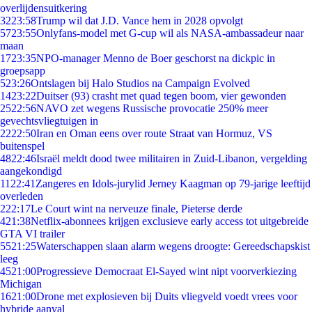
overlijdensuitkering
32
23:58
Trump wil dat J.D. Vance hem in 2028 opvolgt
57
23:55
Onlyfans-model met G-cup wil als NASA-ambassadeur naar
maan
17
23:35
NPO-manager Menno de Boer geschorst na dickpic in
groepsapp
5
23:26
Ontslagen bij Halo Studios na Campaign Evolved
14
23:22
Duitser (93) crasht met quad tegen boom, vier gewonden
25
22:56
NAVO zet wegens Russische provocatie 250% meer
gevechtsvliegtuigen in
22
22:50
Iran en Oman eens over route Straat van Hormuz, VS
buitenspel
48
22:46
Israël meldt dood twee militairen in Zuid-Libanon, vergelding
aangekondigd
11
22:41
Zangeres en Idols-jurylid Jerney Kaagman op 79-jarige leeftijd
overleden
2
22:17
Le Court wint na nerveuze finale, Pieterse derde
4
21:38
Netflix-abonnees krijgen exclusieve early access tot uitgebreide
GTA VI trailer
55
21:25
Waterschappen slaan alarm wegens droogte: Gereedschapskist
leeg
45
21:00
Progressieve Democraat El-Sayed wint nipt voorverkiezing
Michigan
16
21:00
Drone met explosieven bij Duits vliegveld voedt vrees voor
hybride aanval