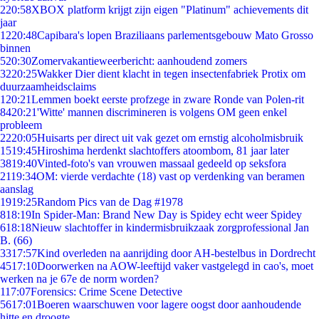
2
20:58
XBOX platform krijgt zijn eigen "Platinum" achievements dit
jaar
12
20:48
Capibara's lopen Braziliaans parlementsgebouw Mato Grosso
binnen
5
20:30
Zomervakantieweerbericht: aanhoudend zomers
32
20:25
Wakker Dier dient klacht in tegen insectenfabriek Protix om
duurzaamheidsclaims
1
20:21
Lemmen boekt eerste profzege in zware Ronde van Polen-rit
84
20:21
'Witte' mannen discrimineren is volgens OM geen enkel
probleem
22
20:05
Huisarts per direct uit vak gezet om ernstig alcoholmisbruik
15
19:45
Hiroshima herdenkt slachtoffers atoombom, 81 jaar later
38
19:40
Vinted-foto's van vrouwen massaal gedeeld op seksfora
21
19:34
OM: vierde verdachte (18) vast op verdenking van beramen
aanslag
19
19:25
Random Pics van de Dag #1978
8
18:19
In Spider-Man: Brand New Day is Spidey echt weer Spidey
6
18:18
Nieuw slachtoffer in kindermisbruikzaak zorgprofessional Jan
B. (66)
33
17:57
Kind overleden na aanrijding door AH-bestelbus in Dordrecht
45
17:10
Doorwerken na AOW-leeftijd vaker vastgelegd in cao's, moet
werken na je 67e de norm worden?
1
17:07
Forensics: Crime Scene Detective
56
17:01
Boeren waarschuwen voor lagere oogst door aanhoudende
hitte en droogte