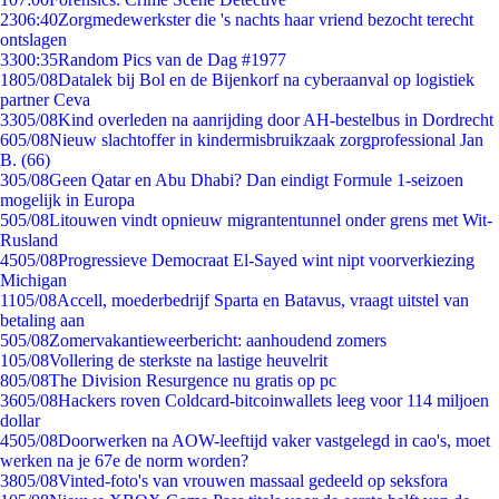
23
06:40
Zorgmedewerkster die 's nachts haar vriend bezocht terecht
ontslagen
33
00:35
Random Pics van de Dag #1977
18
05/08
Datalek bij Bol en de Bijenkorf na cyberaanval op logistiek
partner Ceva
33
05/08
Kind overleden na aanrijding door AH-bestelbus in Dordrecht
6
05/08
Nieuw slachtoffer in kindermisbruikzaak zorgprofessional Jan
B. (66)
3
05/08
Geen Qatar en Abu Dhabi? Dan eindigt Formule 1-seizoen
mogelijk in Europa
5
05/08
Litouwen vindt opnieuw migrantentunnel onder grens met Wit-
Rusland
45
05/08
Progressieve Democraat El-Sayed wint nipt voorverkiezing
Michigan
11
05/08
Accell, moederbedrijf Sparta en Batavus, vraagt uitstel van
betaling aan
5
05/08
Zomervakantieweerbericht: aanhoudend zomers
1
05/08
Vollering de sterkste na lastige heuvelrit
8
05/08
The Division Resurgence nu gratis op pc
36
05/08
Hackers roven Coldcard-bitcoinwallets leeg voor 114 miljoen
dollar
45
05/08
Doorwerken na AOW-leeftijd vaker vastgelegd in cao's, moet
werken na je 67e de norm worden?
38
05/08
Vinted-foto's van vrouwen massaal gedeeld op seksfora