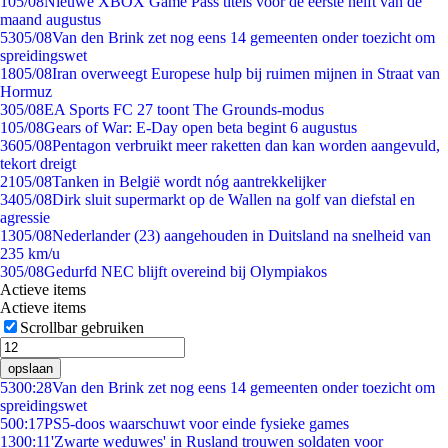
1
05/08
Nieuwe XBOX Game Pass titels voor de eerste helft van de
maand augustus
53
05/08
Van den Brink zet nog eens 14 gemeenten onder toezicht om
spreidingswet
18
05/08
Iran overweegt Europese hulp bij ruimen mijnen in Straat van
Hormuz
3
05/08
EA Sports FC 27 toont The Grounds-modus
1
05/08
Gears of War: E-Day open beta begint 6 augustus
36
05/08
Pentagon verbruikt meer raketten dan kan worden aangevuld,
tekort dreigt
21
05/08
Tanken in België wordt nóg aantrekkelijker
34
05/08
Dirk sluit supermarkt op de Wallen na golf van diefstal en
agressie
13
05/08
Nederlander (23) aangehouden in Duitsland na snelheid van
235 km/u
3
05/08
Gedurfd NEC blijft overeind bij Olympiakos
Actieve items
Actieve items
Scrollbar gebruiken
opslaan
53
00:28
Van den Brink zet nog eens 14 gemeenten onder toezicht om
spreidingswet
5
00:17
PS5-doos waarschuwt voor einde fysieke games
13
00:11
'Zwarte weduwes' in Rusland trouwen soldaten voor