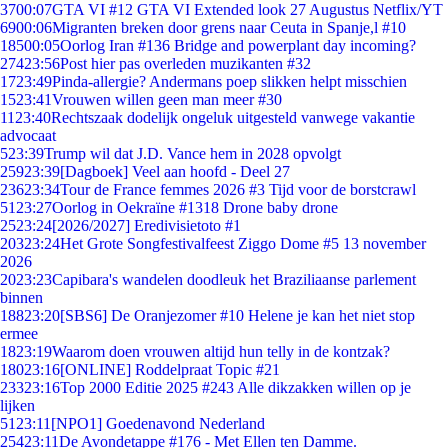
37
00:07
GTA VI #12 GTA VI Extended look 27 Augustus Netflix/YT
69
00:06
Migranten breken door grens naar Ceuta in Spanje,l #10
185
00:05
Oorlog Iran #136 Bridge and powerplant day incoming?
274
23:56
Post hier pas overleden muzikanten #32
17
23:49
Pinda-allergie? Andermans poep slikken helpt misschien
15
23:41
Vrouwen willen geen man meer #30
11
23:40
Rechtszaak dodelijk ongeluk uitgesteld vanwege vakantie
advocaat
5
23:39
Trump wil dat J.D. Vance hem in 2028 opvolgt
259
23:39
[Dagboek] Veel aan hoofd - Deel 27
236
23:34
Tour de France femmes 2026 #3 Tijd voor de borstcrawl
51
23:27
Oorlog in Oekraïne #1318 Drone baby drone
25
23:24
[2026/2027] Eredivisietoto #1
203
23:24
Het Grote Songfestivalfeest Ziggo Dome #5 13 november
2026
20
23:23
Capibara's wandelen doodleuk het Braziliaanse parlement
binnen
188
23:20
[SBS6] De Oranjezomer #10 Helene je kan het niet stop
ermee
18
23:19
Waarom doen vrouwen altijd hun telly in de kontzak?
180
23:16
[ONLINE] Roddelpraat Topic #21
233
23:16
Top 2000 Editie 2025 #243 Alle dikzakken willen op je
lijken
51
23:11
[NPO1] Goedenavond Nederland
254
23:11
De Avondetappe #176 - Met Ellen ten Damme.