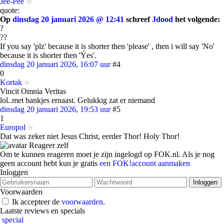
Jee-Pee
quote:
Op
dinsdag 20 januari 2026 @ 12:41
schreef
Jdood
het volgende:
?
??
If you say 'plz' because it is shorter then 'please' , then i will say 'No'
because it is shorter then 'Ýes'.
dinsdag 20 januari 2026, 16:07 uur
#4
0
Kortak
Vincit Omnia Veritas
lol..met bankjes ernaast. Gelukkig zat er niemand
dinsdag 20 januari 2026, 19:53 uur
#5
1
Europol
Dat was zeker niet Jesus Christ, eerder Thor! Holy Thor!
Reageer zelf
Om te kunnen reageren moet je zijn ingelogd op FOK.nl. Als je nog
geen account hebt kun je gratis
een FOK!account aanmaken
Inloggen
Voorwaarden
Ik accepteer de
voorwaarden
.
Laatste reviews en specials
special