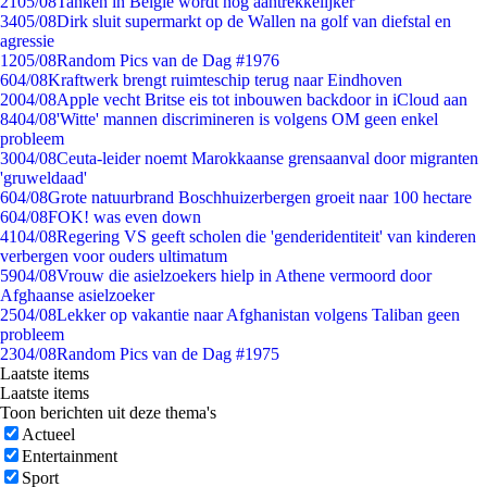
21
05/08
Tanken in België wordt nóg aantrekkelijker
34
05/08
Dirk sluit supermarkt op de Wallen na golf van diefstal en
agressie
12
05/08
Random Pics van de Dag #1976
6
04/08
Kraftwerk brengt ruimteschip terug naar Eindhoven
20
04/08
Apple vecht Britse eis tot inbouwen backdoor in iCloud aan
84
04/08
'Witte' mannen discrimineren is volgens OM geen enkel
probleem
30
04/08
Ceuta-leider noemt Marokkaanse grensaanval door migranten
'gruweldaad'
6
04/08
Grote natuurbrand Boschhuizerbergen groeit naar 100 hectare
6
04/08
FOK! was even down
41
04/08
Regering VS geeft scholen die 'genderidentiteit' van kinderen
verbergen voor ouders ultimatum
59
04/08
Vrouw die asielzoekers hielp in Athene vermoord door
Afghaanse asielzoeker
25
04/08
Lekker op vakantie naar Afghanistan volgens Taliban geen
probleem
23
04/08
Random Pics van de Dag #1975
Laatste items
Laatste items
Toon berichten uit deze thema's
Actueel
Entertainment
Sport