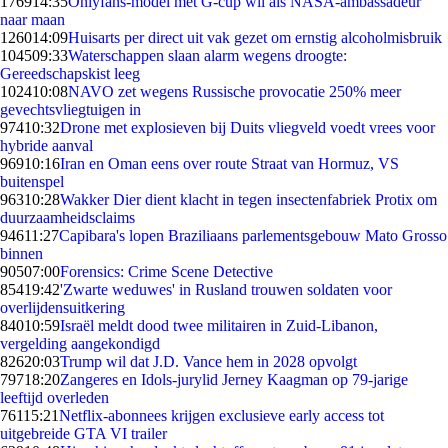
1769
14:35
Onlyfans-model met G-cup wil als NASA-ambassadeur
naar maan
1260
14:09
Huisarts per direct uit vak gezet om ernstig alcoholmisbruik
1045
09:33
Waterschappen slaan alarm wegens droogte:
Gereedschapskist leeg
1024
10:08
NAVO zet wegens Russische provocatie 250% meer
gevechtsvliegtuigen in
974
10:32
Drone met explosieven bij Duits vliegveld voedt vrees voor
hybride aanval
969
10:16
Iran en Oman eens over route Straat van Hormuz, VS
buitenspel
963
10:28
Wakker Dier dient klacht in tegen insectenfabriek Protix om
duurzaamheidsclaims
946
11:27
Capibara's lopen Braziliaans parlementsgebouw Mato Grosso
binnen
905
07:00
Forensics: Crime Scene Detective
854
19:42
'Zwarte weduwes' in Rusland trouwen soldaten voor
overlijdensuitkering
840
10:59
Israël meldt dood twee militairen in Zuid-Libanon,
vergelding aangekondigd
826
20:03
Trump wil dat J.D. Vance hem in 2028 opvolgt
797
18:20
Zangeres en Idols-jurylid Jerney Kaagman op 79-jarige
leeftijd overleden
761
15:21
Netflix-abonnees krijgen exclusieve early access tot
uitgebreide GTA VI trailer