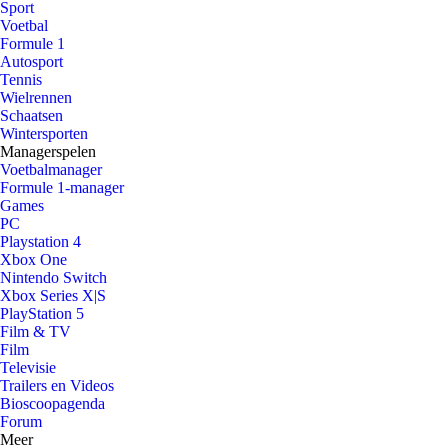
Sport
Voetbal
Formule 1
Autosport
Tennis
Wielrennen
Schaatsen
Wintersporten
Managerspelen
Voetbalmanager
Formule 1-manager
Games
PC
Playstation 4
Xbox One
Nintendo Switch
Xbox Series X|S
PlayStation 5
Film & TV
Film
Televisie
Trailers en Videos
Bioscoopagenda
Forum
Meer