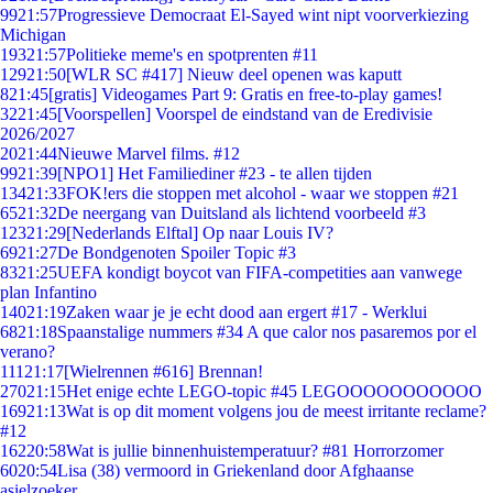
99
21:57
Progressieve Democraat El-Sayed wint nipt voorverkiezing
Michigan
193
21:57
Politieke meme's en spotprenten #11
129
21:50
[WLR SC #417] Nieuw deel openen was kaputt
8
21:45
[gratis] Videogames Part 9: Gratis en free-to-play games!
32
21:45
[Voorspellen] Voorspel de eindstand van de Eredivisie
2026/2027
20
21:44
Nieuwe Marvel films. #12
99
21:39
[NPO1] Het Familiediner #23 - te allen tijden
134
21:33
FOK!ers die stoppen met alcohol - waar we stoppen #21
65
21:32
De neergang van Duitsland als lichtend voorbeeld #3
123
21:29
[Nederlands Elftal] Op naar Louis IV?
69
21:27
De Bondgenoten Spoiler Topic #3
83
21:25
UEFA kondigt boycot van FIFA-competities aan vanwege
plan Infantino
140
21:19
Zaken waar je je echt dood aan ergert #17 - Werklui
68
21:18
Spaanstalige nummers #34 A que calor nos pasaremos por el
verano?
111
21:17
[Wielrennen #616] Brennan!
270
21:15
Het enige echte LEGO-topic #45 LEGOOOOOOOOOOO
169
21:13
Wat is op dit moment volgens jou de meest irritante reclame?
#12
162
20:58
Wat is jullie binnenhuistemperatuur? #81 Horrorzomer
60
20:54
Lisa (38) vermoord in Griekenland door Afghaanse
asielzoeker