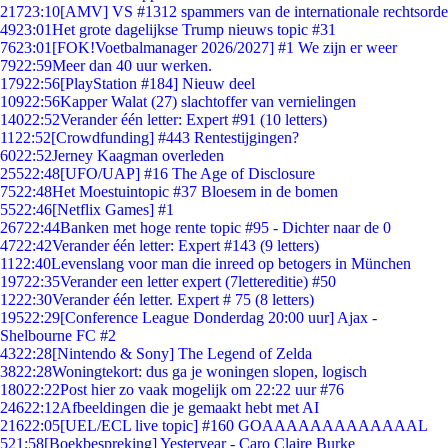
217
23:10
[AMV] VS #1312 spammers van de internationale rechtsorde
49
23:01
Het grote dagelijkse Trump nieuws topic #31
76
23:01
[FOK!Voetbalmanager 2026/2027] #1 We zijn er weer
79
22:59
Meer dan 40 uur werken.
179
22:56
[PlayStation #184] Nieuw deel
109
22:56
Kapper Walat (27) slachtoffer van vernielingen
140
22:52
Verander één letter: Expert #91 (10 letters)
11
22:52
[Crowdfunding] #443 Rentestijgingen?
60
22:52
Jerney Kaagman overleden
255
22:48
[UFO/UAP] #16 The Age of Disclosure
75
22:48
Het Moestuintopic #37 Bloesem in de bomen
55
22:46
[Netflix Games] #1
267
22:44
Banken met hoge rente topic #95 - Dichter naar de 0
47
22:42
Verander één letter: Expert #143 (9 letters)
11
22:40
Levenslang voor man die inreed op betogers in München
197
22:35
Verander een letter expert (7lettereditie) #50
12
22:30
Verander één letter. Expert # 75 (8 letters)
195
22:29
[Conference League Donderdag 20:00 uur] Ajax -
Shelbourne FC #2
43
22:28
[Nintendo & Sony] The Legend of Zelda
38
22:28
Woningtekort: dus ga je woningen slopen, logisch
180
22:22
Post hier zo vaak mogelijk om 22:22 uur #76
246
22:12
Afbeeldingen die je gemaakt hebt met AI
216
22:05
[UEL/ECL live topic] #160 GOAAAAAAAAAAAAAL
5
21:58
[Boekbespreking] Yesteryear - Caro Claire Burke