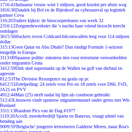
17
16:41
Italiaanse vrouw wint 1 miljoen, gooit kraslot per abuis weg
18
16:36
Datalek bij Bol en de Bijenkorf na cyberaanval op logistiek
partner Ceva
1
16:26
Trailers kijken: de bioscoopreleases van week 32
23
16:12
Zorgmedewerkster die 's nachts haar vriend bezocht terecht
ontslagen
36
15:56
Hackers roven Coldcard-bitcoinwallets leeg voor 114 miljoen
dollar
3
15:13
Geen Qatar en Abu Dhabi? Dan eindigt Formule 1-seizoen
mogelijk in Europa
31
13:00
Spaanse politie: minstens tien voor terrorisme veroordeelden
onder migranten Ceuta
34
12:59
Dirk sluit supermarkt op de Wallen na golf van diefstal en
agressie
8
12:53
The Division Resurgence nu gratis op pc
64
12:53
Zetelpeiling: 24 zetels voor Pro en 18 zetels voor D66, FvD,
JA21 en PVV
49
12:44
Man (25) sterft nadat hij lijm als condoom gebruikt
5
12:43
Litouwen vindt opnieuw migrantentunnel onder grens met Wit-
Rusland
33
11:13
Random Pics van de Dag #1977
11
10:20
Accell, moederbedrijf Sparta en Batavus, vraagt uitstel van
betaling aan
90
09:59
'Belgische' jongeren terroriseren Galderse Meren, maar Boa's
pakken topless zonnen aan