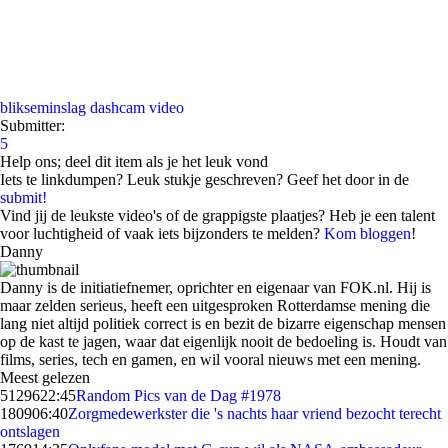
blikseminslag
dashcam
video
Submitter:
5
Help ons; deel dit item als je het leuk vond
Iets te linkdumpen? Leuk stukje geschreven? Geef het door in de
submit!
Vind jij de leukste video's of de grappigste plaatjes? Heb je een talent
voor luchtigheid of vaak iets bijzonders te melden?
Kom bloggen
!
Danny
Danny is de initiatiefnemer, oprichter en eigenaar van FOK.nl. Hij is
maar zelden serieus, heeft een uitgesproken Rotterdamse mening die
lang niet altijd politiek correct is en bezit de bizarre eigenschap mensen
op de kast te jagen, waar dat eigenlijk nooit de bedoeling is. Houdt van
films, series, tech en gamen, en wil vooral nieuws met een mening.
Meest gelezen
51296
22:45
Random Pics van de Dag #1978
1809
06:40
Zorgmedewerkster die 's nachts haar vriend bezocht terecht
ontslagen