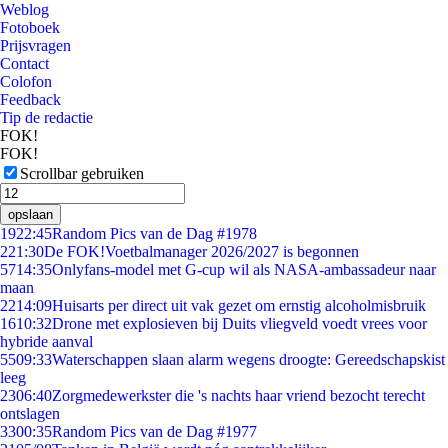
Weblog
Fotoboek
Prijsvragen
Contact
Colofon
Feedback
Tip de redactie
FOK!
FOK!
Scrollbar gebruiken
opslaan
19
22:45
Random Pics van de Dag #1978
2
21:30
De FOK!Voetbalmanager 2026/2027 is begonnen
57
14:35
Onlyfans-model met G-cup wil als NASA-ambassadeur naar
maan
22
14:09
Huisarts per direct uit vak gezet om ernstig alcoholmisbruik
16
10:32
Drone met explosieven bij Duits vliegveld voedt vrees voor
hybride aanval
55
09:33
Waterschappen slaan alarm wegens droogte: Gereedschapskist
leeg
23
06:40
Zorgmedewerkster die 's nachts haar vriend bezocht terecht
ontslagen
33
00:35
Random Pics van de Dag #1977