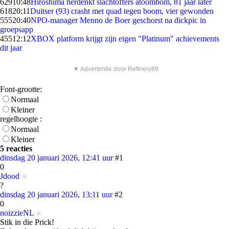
629
10:48
Hiroshima herdenkt slachtoffers atoombom, 81 jaar later
618
20:11
Duitser (93) crasht met quad tegen boom, vier gewonden
555
20:40
NPO-manager Menno de Boer geschorst na dickpic in
groepsapp
455
12:12
XBOX platform krijgt zijn eigen "Platinum" achievements
dit jaar
▼ Advertentie door Refinery89
Font-grootte:
Normaal
Kleiner
regelhoogte :
Normaal
Kleiner
5 reacties
dinsdag 20 januari 2026, 12:41 uur
#1
0
Jdood
?
dinsdag 20 januari 2026, 13:11 uur
#2
0
noizzieNL
Stik in die Prick!