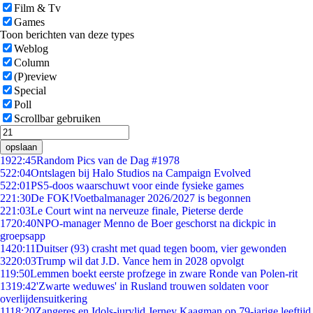
Film & Tv
Games
Toon berichten van deze types
Weblog
Column
(P)review
Special
Poll
Scrollbar gebruiken
opslaan
19
22:45
Random Pics van de Dag #1978
5
22:04
Ontslagen bij Halo Studios na Campaign Evolved
5
22:01
PS5-doos waarschuwt voor einde fysieke games
2
21:30
De FOK!Voetbalmanager 2026/2027 is begonnen
2
21:03
Le Court wint na nerveuze finale, Pieterse derde
17
20:40
NPO-manager Menno de Boer geschorst na dickpic in
groepsapp
14
20:11
Duitser (93) crasht met quad tegen boom, vier gewonden
32
20:03
Trump wil dat J.D. Vance hem in 2028 opvolgt
1
19:50
Lemmen boekt eerste profzege in zware Ronde van Polen-rit
13
19:42
'Zwarte weduwes' in Rusland trouwen soldaten voor
overlijdensuitkering
11
18:20
Zangeres en Idols-jurylid Jerney Kaagman op 79-jarige leeftijd