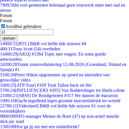
79
09:56
In veel gemeenten helemaal geen vuurwerk meer met oud en
nieuw
Forum
Forum
Scrollbar gebruiken
opslaan
149
00:31
[RTL] B&B vol liefde 6de seizoen #4
4
00:31
Tony Scott (54) overleden
144
00:29
[AKQ] #3384 Topic met vragen. En soms goede
antwoorden.
242
00:28
Totale zonsverduistering 12-08-2026 (Groenland, IJsland en
Spanje) #1
51
00:26
Perez Hilton opgenomen op spoed na uitzenden van
gruwelijke video
16
00:25
[ATP Tour] #169 Tosti Tallon back on fire
57
00:24
[INFLUENCERS #295] Van flodderslinger tot Shrek-crème
210
00:21
[SBS6] De Bondgenoten #317 We dansen de macaroni
19
00:16
Klacht ingediend tegen grootste insectenfabriek ter wereld
227
00:11
[Videoland] B&B vol liefde 6de seizoen #1 voor de
vooruitkijkers
98
00:09
NPO-manager Menno de Boer (47) op non-actief stuurde
dick-pic rond
15
00:08
Hoe ga jij om met een relatiebreuk?