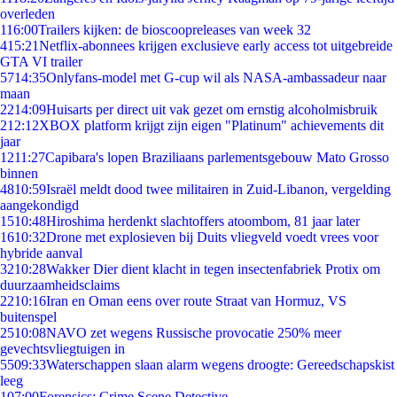
overleden
1
16:00
Trailers kijken: de bioscoopreleases van week 32
4
15:21
Netflix-abonnees krijgen exclusieve early access tot uitgebreide
GTA VI trailer
57
14:35
Onlyfans-model met G-cup wil als NASA-ambassadeur naar
maan
22
14:09
Huisarts per direct uit vak gezet om ernstig alcoholmisbruik
2
12:12
XBOX platform krijgt zijn eigen "Platinum" achievements dit
jaar
12
11:27
Capibara's lopen Braziliaans parlementsgebouw Mato Grosso
binnen
48
10:59
Israël meldt dood twee militairen in Zuid-Libanon, vergelding
aangekondigd
15
10:48
Hiroshima herdenkt slachtoffers atoombom, 81 jaar later
16
10:32
Drone met explosieven bij Duits vliegveld voedt vrees voor
hybride aanval
32
10:28
Wakker Dier dient klacht in tegen insectenfabriek Protix om
duurzaamheidsclaims
22
10:16
Iran en Oman eens over route Straat van Hormuz, VS
buitenspel
25
10:08
NAVO zet wegens Russische provocatie 250% meer
gevechtsvliegtuigen in
55
09:33
Waterschappen slaan alarm wegens droogte: Gereedschapskist
leeg
1
07:00
Forensics: Crime Scene Detective