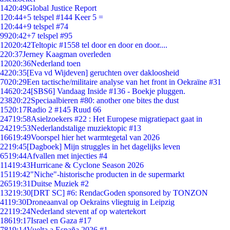
14
20:49
Global Justice Report
1
20:44
+5 telspel #144 Keer 5 =
1
20:44
+9 telspel #74
99
20:42
+7 telspel #95
120
20:42
Teltopic #1558 tel door en door en door....
2
20:37
Jerney Kaagman overleden
120
20:36
Nederland toen
42
20:35
[Eva vd Wijdeven] geruchten over dakloosheid
70
20:29
Een tactische/militaire analyse van het front in Oekraïne #31
146
20:24
[SBS6] Vandaag Inside #136 - Boekje pluggen.
238
20:22
Speciaalbieren #80: another one bites the dust
15
20:17
Radio 2 #145 Ruud 66
247
19:58
Asielzoekers #22 : Het Europese migratiepact gaat in
242
19:53
Nederlandstalige muziektopic #13
166
19:49
Voorspel hier het warmtegetal van 2026
22
19:45
[Dagboek] Mijn struggles in het dagelijks leven
65
19:44
Afvallen met injecties #4
114
19:43
Hurricane & Cyclone Season 2026
151
19:42
"Niche"-historische producten in de supermarkt
265
19:31
Duitse Muziek #2
132
19:30
[DRT SC] #6: RendacGoden sponsored by TONZON
41
19:30
Droneaanval op Oekrains vliegtuig in Leipzig
221
19:24
Nederland stevent af op watertekort
186
19:17
Israel en Gaza #17
78
19:14
Vuelta a España 2026 #1