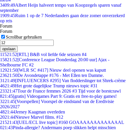
34
09:49
Albert Heijn halveert tempo van Koopzegels sparen vanaf
september
19
09:45
Ruim 1 op de 7 Nederlanders gaan deze zomer onverzekerd
op reis
Forum
Forum
Scrollbar gebruiken
opslaan
115
21:52
[RTL] B&B vol liefde 6de seizoen #4
158
21:52
[Conference League Donderdag 20:00 uur] Ajax -
Shelbourne FC #2
129
21:50
[WLR SC #417] Nieuw deel openen was kaputt
236
21:50
De Avondetappe #176 - Met Ellen ten Damme.
31
21:49
[INFLUENCERS #295] Van flodderslinger tot Shrek-crème
46
21:49
Het grote dagelijkse Trump nieuws topic #31
233
21:47
Tour de France femmes 2026 #3 Tijd voor de borstcrawl
8
21:45
[gratis] Videogames Part 9: Gratis en free-to-play games!
32
21:45
[Voorspellen] Voorspel de eindstand van de Eredivisie
2026/2027
48
21:44
Jerney Kaagman overleden
20
21:44
Nieuwe Marvel films. #12
215
21:43
[UEL/ECL live topic] #160 GOAAAAAAAAAAAAAL
0
21:43
Pinda-allergie? Andermans poep slikken helpt misschien