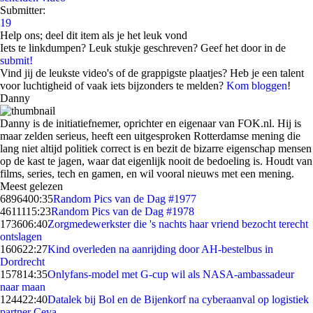
Submitter:
19
Help ons; deel dit item als je het leuk vond
Iets te linkdumpen? Leuk stukje geschreven? Geef het door in de
submit!
Vind jij de leukste video's of de grappigste plaatjes? Heb je een talent
voor luchtigheid of vaak iets bijzonders te melden?
Kom bloggen
!
Danny
Danny is de initiatiefnemer, oprichter en eigenaar van FOK.nl. Hij is
maar zelden serieus, heeft een uitgesproken Rotterdamse mening die
lang niet altijd politiek correct is en bezit de bizarre eigenschap mensen
op de kast te jagen, waar dat eigenlijk nooit de bedoeling is. Houdt van
films, series, tech en gamen, en wil vooral nieuws met een mening.
Meest gelezen
68964
00:35
Random Pics van de Dag #1977
46111
15:23
Random Pics van de Dag #1978
1736
06:40
Zorgmedewerkster die 's nachts haar vriend bezocht terecht
ontslagen
1606
22:27
Kind overleden na aanrijding door AH-bestelbus in
Dordrecht
1578
14:35
Onlyfans-model met G-cup wil als NASA-ambassadeur
naar maan
1244
22:40
Datalek bij Bol en de Bijenkorf na cyberaanval op logistiek
partner Ceva