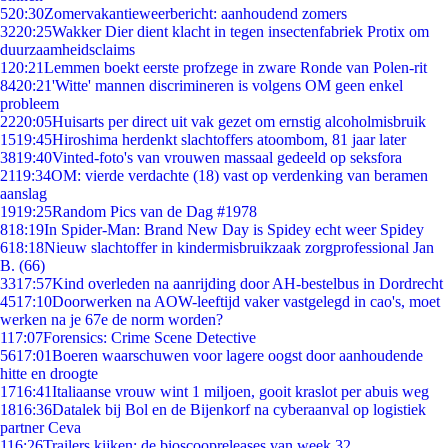
5
20:30
Zomervakantieweerbericht: aanhoudend zomers
32
20:25
Wakker Dier dient klacht in tegen insectenfabriek Protix om
duurzaamheidsclaims
1
20:21
Lemmen boekt eerste profzege in zware Ronde van Polen-rit
84
20:21
'Witte' mannen discrimineren is volgens OM geen enkel
probleem
22
20:05
Huisarts per direct uit vak gezet om ernstig alcoholmisbruik
15
19:45
Hiroshima herdenkt slachtoffers atoombom, 81 jaar later
38
19:40
Vinted-foto's van vrouwen massaal gedeeld op seksfora
21
19:34
OM: vierde verdachte (18) vast op verdenking van beramen
aanslag
19
19:25
Random Pics van de Dag #1978
8
18:19
In Spider-Man: Brand New Day is Spidey echt weer Spidey
6
18:18
Nieuw slachtoffer in kindermisbruikzaak zorgprofessional Jan
B. (66)
33
17:57
Kind overleden na aanrijding door AH-bestelbus in Dordrecht
45
17:10
Doorwerken na AOW-leeftijd vaker vastgelegd in cao's, moet
werken na je 67e de norm worden?
1
17:07
Forensics: Crime Scene Detective
56
17:01
Boeren waarschuwen voor lagere oogst door aanhoudende
hitte en droogte
17
16:41
Italiaanse vrouw wint 1 miljoen, gooit kraslot per abuis weg
18
16:36
Datalek bij Bol en de Bijenkorf na cyberaanval op logistiek
partner Ceva
1
16:26
Trailers kijken: de bioscoopreleases van week 32