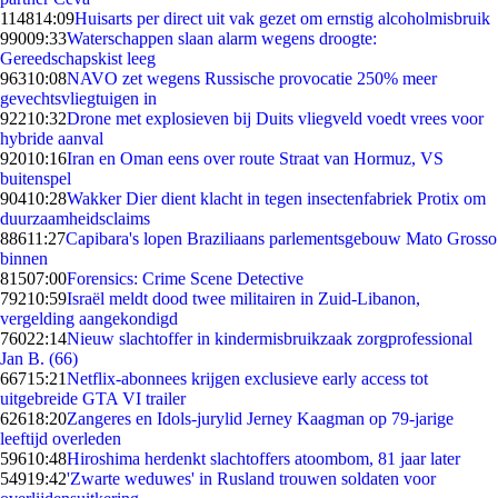
1148
14:09
Huisarts per direct uit vak gezet om ernstig alcoholmisbruik
990
09:33
Waterschappen slaan alarm wegens droogte:
Gereedschapskist leeg
963
10:08
NAVO zet wegens Russische provocatie 250% meer
gevechtsvliegtuigen in
922
10:32
Drone met explosieven bij Duits vliegveld voedt vrees voor
hybride aanval
920
10:16
Iran en Oman eens over route Straat van Hormuz, VS
buitenspel
904
10:28
Wakker Dier dient klacht in tegen insectenfabriek Protix om
duurzaamheidsclaims
886
11:27
Capibara's lopen Braziliaans parlementsgebouw Mato Grosso
binnen
815
07:00
Forensics: Crime Scene Detective
792
10:59
Israël meldt dood twee militairen in Zuid-Libanon,
vergelding aangekondigd
760
22:14
Nieuw slachtoffer in kindermisbruikzaak zorgprofessional
Jan B. (66)
667
15:21
Netflix-abonnees krijgen exclusieve early access tot
uitgebreide GTA VI trailer
626
18:20
Zangeres en Idols-jurylid Jerney Kaagman op 79-jarige
leeftijd overleden
596
10:48
Hiroshima herdenkt slachtoffers atoombom, 81 jaar later
549
19:42
'Zwarte weduwes' in Rusland trouwen soldaten voor