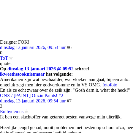
Designer FOK!
dinsdag 13 januari 2026, 09:53 uur
#6
0
ToT
quote:
Op
dinsdag 13 januari 2026 @ 09:52
schreef
ikweethetooknietmaar
het volgende:
Amerikanen zijn wat beschaafder, wat vloeken aan gaat, bij een auto-
ongeluk zegt men hier godverdomme en in VS OMG.
foto
foto
En als ze echt zwaar over de zeik zijn: "Gosh darn it, what the heck!"
ONZ / [PAINT] Onzin Paints! #2
dinsdag 13 januari 2026, 09:54 uur
#7
3
Euthydemus
Ik ben een slachtoffer van getarget pesten vanwege mijn uiterlijk.
Heerlijke jeugd gehad, nooit problemen met pesten op school ofzo, nee
dit is allemaal op volwassen leeftijd gebeurt.