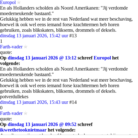
Europol
En als Hollanders scholden als Noord Amerikanen: "Jij verdomde
moederneukende bastaard."
Gelukkig hebben we in de rest van Nederland wat meer beschaving,
hoewel ik ook wel eens iemand forse krachttermen heb horen
gebruiken, zoals blikskaters, bliksems, drommels of deksels.
dinsdag 13 januari 2026, 15:42 uur
#13
1
Farth-vader
quote:
Op
dinsdag 13 januari 2026 @ 13:12
schreef
Europol
het
volgende:
En als Hollanders scholden als Noord Amerikanen: "Jij verdomde
moederneukende bastaard."
Gelukkig hebben we in de rest van Nederland wat meer beschaving,
hoewel ik ook wel eens iemand forse krachttermen heb horen
gebruiken, zoals blikskaters, bliksems, drommels of deksels.
potverdullekes
dinsdag 13 januari 2026, 15:43 uur
#14
0
Farth-vader
quote:
Op
dinsdag 13 januari 2026 @ 09:52
schreef
ikweethetooknietmaar
het volgende:
Amerikanen zijn wat beschaafder, wat vloeken aan gaat, bij een auto-