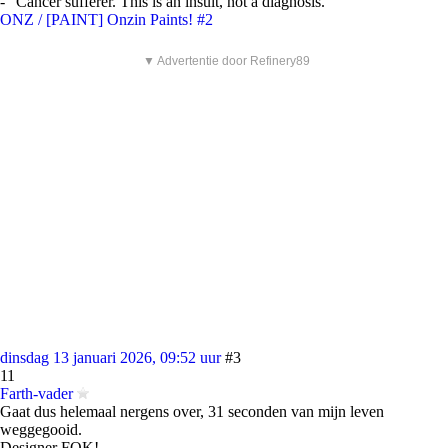
- "Cancer sufferer. This is an insult, not a diagnosis."
ONZ / [PAINT] Onzin Paints! #2
▼ Advertentie door Refinery89
dinsdag 13 januari 2026, 09:52 uur
#3
11
Farth-vader
Gaat dus helemaal nergens over, 31 seconden van mijn leven
weggegooid.
Designer FOK!