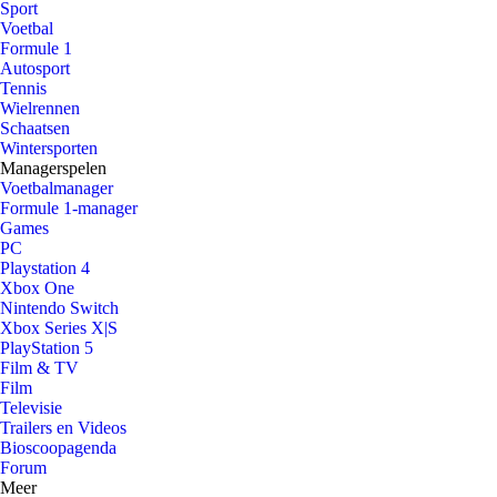
Sport
Voetbal
Formule 1
Autosport
Tennis
Wielrennen
Schaatsen
Wintersporten
Managerspelen
Voetbalmanager
Formule 1-manager
Games
PC
Playstation 4
Xbox One
Nintendo Switch
Xbox Series X|S
PlayStation 5
Film & TV
Film
Televisie
Trailers en Videos
Bioscoopagenda
Forum
Meer