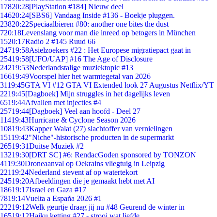
178
20:28
[PlayStation #184] Nieuw deel
146
20:24
[SBS6] Vandaag Inside #136 - Boekje pluggen.
238
20:22
Speciaalbieren #80: another one bites the dust
7
20:18
Levenslang voor man die inreed op betogers in München
15
20:17
Radio 2 #145 Ruud 66
247
19:58
Asielzoekers #22 : Het Europese migratiepact gaat in
254
19:58
[UFO/UAP] #16 The Age of Disclosure
242
19:53
Nederlandstalige muziektopic #13
166
19:49
Voorspel hier het warmtegetal van 2026
31
19:45
GTA VI #12 GTA VI Extended look 27 Augustus Netflix/YT
22
19:45
[Dagboek] Mijn struggles in het dagelijks leven
65
19:44
Afvallen met injecties #4
257
19:44
[Dagboek] Veel aan hoofd - Deel 27
114
19:43
Hurricane & Cyclone Season 2026
108
19:43
Kapper Walat (27) slachtoffer van vernielingen
151
19:42
"Niche"-historische producten in de supermarkt
265
19:31
Duitse Muziek #2
132
19:30
[DRT SC] #6: RendacGoden sponsored by TONZON
41
19:30
Droneaanval op Oekrains vliegtuig in Leipzig
221
19:24
Nederland stevent af op watertekort
245
19:20
Afbeeldingen die je gemaakt hebt met AI
186
19:17
Israel en Gaza #17
78
19:14
Vuelta a España 2026 #1
222
19:12
Welk geurtje draag jij nu #48 Geurend de winter in
165
19:12
Haiku ketting #27 - strooi wat liefde