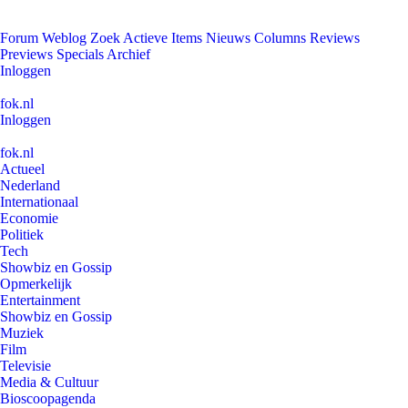
Forum
Weblog
Zoek
Actieve Items
Nieuws
Columns
Reviews
Previews
Specials
Archief
Inloggen
fok.nl
Inloggen
fok.nl
Actueel
Nederland
Internationaal
Economie
Politiek
Tech
Showbiz en Gossip
Opmerkelijk
Entertainment
Showbiz en Gossip
Muziek
Film
Televisie
Media & Cultuur
Bioscoopagenda