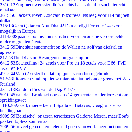
23
16:12
Zorgmedewerkster die 's nachts haar vriend bezocht terecht
ontslagen
36
15:56
Hackers roven Coldcard-bitcoinwallets leeg voor 114 miljoen
dollar
3
15:13
Geen Qatar en Abu Dhabi? Dan eindigt Formule 1-seizoen
mogelijk in Europa
31
13:00
Spaanse politie: minstens tien voor terrorisme veroordeelden
onder migranten Ceuta
34
12:59
Dirk sluit supermarkt op de Wallen na golf van diefstal en
agressie
8
12:53
The Division Resurgence nu gratis op pc
64
12:53
Zetelpeiling: 24 zetels voor Pro en 18 zetels voor D66, FvD,
JA21 en PVV
49
12:44
Man (25) sterft nadat hij lijm als condoom gebruikt
5
12:43
Litouwen vindt opnieuw migrantentunnel onder grens met Wit-
Rusland
33
11:13
Random Pics van de Dag #1977
50
10:45
Van den Brink zet nog eens 14 gemeenten onder toezicht om
spreidingswet
11
10:20
Accell, moederbedrijf Sparta en Batavus, vraagt uitstel van
betaling aan
90
09:59
'Belgische' jongeren terroriseren Galderse Meren, maar Boa's
pakken topless zonnen aan
79
09:56
In veel gemeenten helemaal geen vuurwerk meer met oud en
nieuw