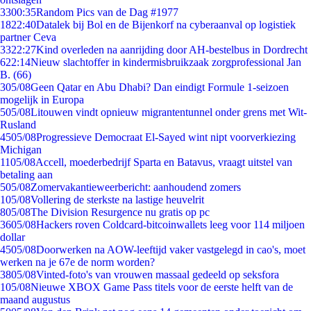
33
00:35
Random Pics van de Dag #1977
18
22:40
Datalek bij Bol en de Bijenkorf na cyberaanval op logistiek
partner Ceva
33
22:27
Kind overleden na aanrijding door AH-bestelbus in Dordrecht
6
22:14
Nieuw slachtoffer in kindermisbruikzaak zorgprofessional Jan
B. (66)
3
05/08
Geen Qatar en Abu Dhabi? Dan eindigt Formule 1-seizoen
mogelijk in Europa
5
05/08
Litouwen vindt opnieuw migrantentunnel onder grens met Wit-
Rusland
45
05/08
Progressieve Democraat El-Sayed wint nipt voorverkiezing
Michigan
11
05/08
Accell, moederbedrijf Sparta en Batavus, vraagt uitstel van
betaling aan
5
05/08
Zomervakantieweerbericht: aanhoudend zomers
1
05/08
Vollering de sterkste na lastige heuvelrit
8
05/08
The Division Resurgence nu gratis op pc
36
05/08
Hackers roven Coldcard-bitcoinwallets leeg voor 114 miljoen
dollar
45
05/08
Doorwerken na AOW-leeftijd vaker vastgelegd in cao's, moet
werken na je 67e de norm worden?
38
05/08
Vinted-foto's van vrouwen massaal gedeeld op seksfora
1
05/08
Nieuwe XBOX Game Pass titels voor de eerste helft van de
maand augustus