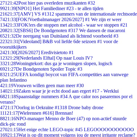
271
21:42
Post hier pas overleden muzikanten #32
99
21:39
[NPO1] Het Familiediner #23 - te allen tijden
216
21:37
[AMV] VS #1312 spammers van de internationale rechtsorde
74
21:33
[FOK!Voetbalmanager 2026/2027] #1 We zijn er weer
134
21:33
FOK!ers die stoppen met alcohol - waar we stoppen #21
208
21:32
[SBS6] De Bondgenoten #317 We dansen de macaroni
65
21:32
De neergang van Duitsland als lichtend voorbeeld #3
223
21:31
[Videoland] B&B vol liefde 6de seizoen #1 voor de
vooruitkijkers
24
21:30
[2026/2027] Eredivisietoto #1
123
21:29
[Nederlands Elftal] Op naar Louis IV?
33
21:28
Woningtekort: dus ga je woningen slopen, logisch
69
21:27
De Bondgenoten Spoiler Topic #3
83
21:25
UEFA kondigt boycot van FIFA-competities aan vanwege
plan Infantino
4
21:19
Vrouwen willen geen man meer #30
140
21:19
Zaken waar je je echt dood aan ergert #17 - Werklui
68
21:18
Spaanstalige nummers #34 A que calor nos pasaremos por el
verano?
47
21:17
Oorlog in Oekraïne #1318 Drone baby drone
111
21:17
[Wielrennen #616] Brennan!
88
21:16
NPO-manager Menno de Boer (47) op non-actief stuurde
dick-pic rond
270
21:15
Het enige echte LEGO-topic #45 LEGOOOOOOOOOOO
169
21:13
Wat is op dit moment volgens jou de meest irritante reclame?