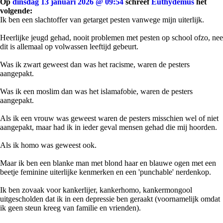
Op
dinsdag 13 januari 2026 @ 09:54
schreef
Euthydemus
het
volgende:
Ik ben een slachtoffer van getarget pesten vanwege mijn uiterlijk.
Heerlijke jeugd gehad, nooit problemen met pesten op school ofzo, nee
dit is allemaal op volwassen leeftijd gebeurt.
Was ik zwart geweest dan was het racisme, waren de pesters
aangepakt.
Was ik een moslim dan was het islamafobie, waren de pesters
aangepakt.
Als ik een vrouw was geweest waren de pesters misschien wel of niet
aangepakt, maar had ik in ieder geval mensen gehad die mij hoorden.
Als ik homo was geweest ook.
Maar ik ben een blanke man met blond haar en blauwe ogen met een
beetje feminine uiterlijke kenmerken en een 'punchable' nerdenkop.
Ik ben zovaak voor kankerlijer, kankerhomo, kankermongool
uitgescholden dat ik in een depressie ben geraakt (voornamelijk omdat
ik geen steun kreeg van familie en vrienden).