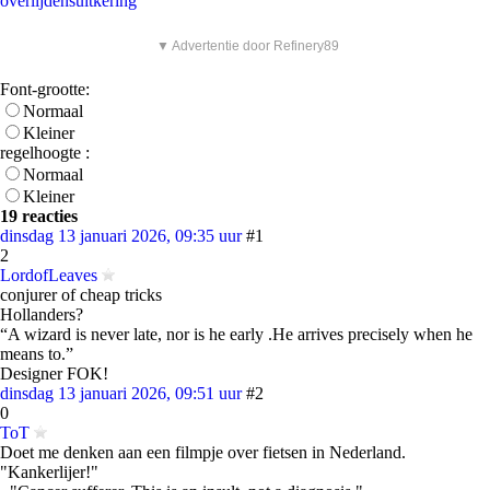
overlijdensuitkering
▼ Advertentie door Refinery89
Font-grootte:
Normaal
Kleiner
regelhoogte :
Normaal
Kleiner
19 reacties
dinsdag 13 januari 2026, 09:35 uur
#1
2
LordofLeaves
conjurer of cheap tricks
Hollanders?
“A wizard is never late, nor is he early .He arrives precisely when he
means to.”
Designer FOK!
dinsdag 13 januari 2026, 09:51 uur
#2
0
ToT
Doet me denken aan een filmpje over fietsen in Nederland.
"Kankerlijer!"