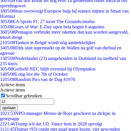
50
05/08
Van den Brink zet nog eens 14 gemeenten onder toezicht om
spreidingswet
18
05/08
Iran overweegt Europese hulp bij ruimen mijnen in Straat van
Hormuz
3
05/08
EA Sports FC 27 toont The Grounds-modus
1
05/08
Gears of War: E-Day open beta begint 6 augustus
36
05/08
Pentagon verbruikt meer raketten dan kan worden aangevuld,
tekort dreigt
21
05/08
Tanken in België wordt nóg aantrekkelijker
34
05/08
Dirk sluit supermarkt op de Wallen na golf van diefstal en
agressie
13
05/08
Nederlander (23) aangehouden in Duitsland na snelheid van
235 km/u
3
05/08
Gedurfd NEC blijft overeind bij Olympiakos
14
05/08
Long live the 7th of October
12
05/08
Random Pics van de Dag #1976
Actieve items
Actieve items
Scrollbar gebruiken
opslaan
10
21:53
NPO-manager Menno de Boer geschorst na dickpic in
groepsapp
22
21:46
Trump wil dat J.D. Vance hem in 2028 opvolgt
11
21:45
Duitser (93) crasht met quad tegen boom, vier gewonden