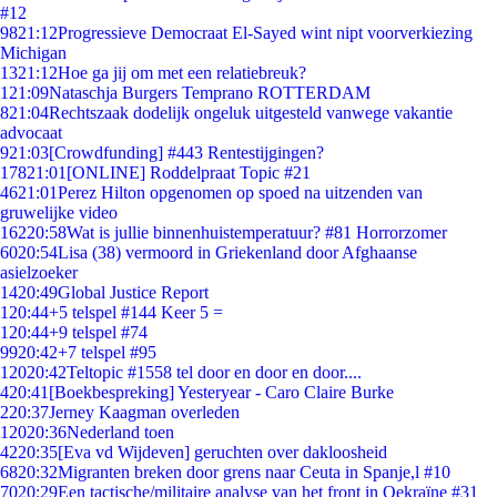
#12
98
21:12
Progressieve Democraat El-Sayed wint nipt voorverkiezing
Michigan
13
21:12
Hoe ga jij om met een relatiebreuk?
1
21:09
Nataschja Burgers Temprano ROTTERDAM
8
21:04
Rechtszaak dodelijk ongeluk uitgesteld vanwege vakantie
advocaat
9
21:03
[Crowdfunding] #443 Rentestijgingen?
178
21:01
[ONLINE] Roddelpraat Topic #21
46
21:01
Perez Hilton opgenomen op spoed na uitzenden van
gruwelijke video
162
20:58
Wat is jullie binnenhuistemperatuur? #81 Horrorzomer
60
20:54
Lisa (38) vermoord in Griekenland door Afghaanse
asielzoeker
14
20:49
Global Justice Report
1
20:44
+5 telspel #144 Keer 5 =
1
20:44
+9 telspel #74
99
20:42
+7 telspel #95
120
20:42
Teltopic #1558 tel door en door en door....
4
20:41
[Boekbespreking] Yesteryear - Caro Claire Burke
2
20:37
Jerney Kaagman overleden
120
20:36
Nederland toen
42
20:35
[Eva vd Wijdeven] geruchten over dakloosheid
68
20:32
Migranten breken door grens naar Ceuta in Spanje,l #10
70
20:29
Een tactische/militaire analyse van het front in Oekraïne #31