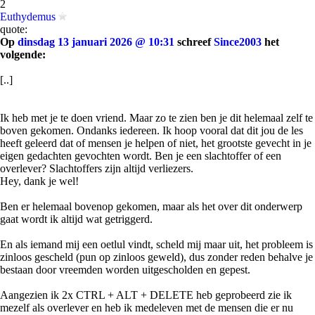
2
Euthydemus
quote:
Op
dinsdag 13 januari 2026 @ 10:31
schreef
Since2003
het
volgende:
[..]
Ik heb met je te doen vriend. Maar zo te zien ben je dit helemaal zelf te
boven gekomen. Ondanks iedereen. Ik hoop vooral dat dit jou de les
heeft geleerd dat of mensen je helpen of niet, het grootste gevecht in je
eigen gedachten gevochten wordt. Ben je een slachtoffer of een
overlever? Slachtoffers zijn altijd verliezers.
Hey, dank je wel!
Ben er helemaal bovenop gekomen, maar als het over dit onderwerp
gaat wordt ik altijd wat getriggerd.
En als iemand mij een oetlul vindt, scheld mij maar uit, het probleem is
zinloos gescheld (pun op zinloos geweld), dus zonder reden behalve je
bestaan door vreemden worden uitgescholden en gepest.
Aangezien ik 2x CTRL + ALT + DELETE heb geprobeerd zie ik
mezelf als overlever en heb ik medeleven met de mensen die er nu