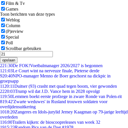
Film & Tv
Games
Toon berichten van deze types
Weblog
Column
(P)review
Special
Poll
Scrollbar gebruiken
opslaan
2
21:30
De FOK!Voetbalmanager 2026/2027 is begonnen
1
21:03
Le Court wint na nerveuze finale, Pieterse derde
9
20:40
NPO-manager Menno de Boer geschorst na dickpic in
groepsapp
11
20:11
Duitser (93) crasht met quad tegen boom, vier gewonden
22
20:03
Trump wil dat J.D. Vance hem in 2028 opvolgt
1
19:50
Lemmen boekt eerste profzege in zware Ronde van Polen-rit
8
19:42
'Zwarte weduwes' in Rusland trouwen soldaten voor
overlijdensuitkering
10
18:20
Zangeres en Idols-jurylid Jerney Kaagman op 79-jarige leeftijd
overleden
1
16:00
Trailers kijken: de bioscoopreleases van week 32
19
15:23
Random Pics van de Dag #1978