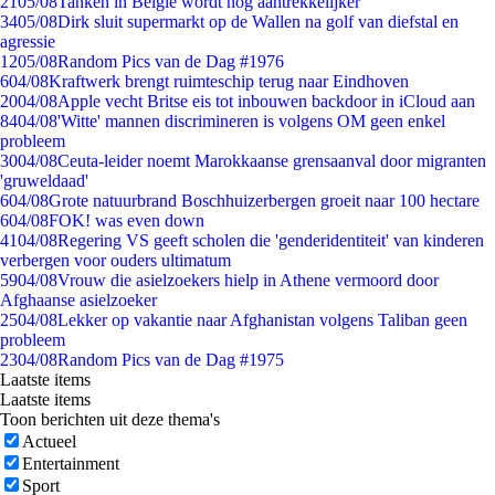
21
05/08
Tanken in België wordt nóg aantrekkelijker
34
05/08
Dirk sluit supermarkt op de Wallen na golf van diefstal en
agressie
12
05/08
Random Pics van de Dag #1976
6
04/08
Kraftwerk brengt ruimteschip terug naar Eindhoven
20
04/08
Apple vecht Britse eis tot inbouwen backdoor in iCloud aan
84
04/08
'Witte' mannen discrimineren is volgens OM geen enkel
probleem
30
04/08
Ceuta-leider noemt Marokkaanse grensaanval door migranten
'gruweldaad'
6
04/08
Grote natuurbrand Boschhuizerbergen groeit naar 100 hectare
6
04/08
FOK! was even down
41
04/08
Regering VS geeft scholen die 'genderidentiteit' van kinderen
verbergen voor ouders ultimatum
59
04/08
Vrouw die asielzoekers hielp in Athene vermoord door
Afghaanse asielzoeker
25
04/08
Lekker op vakantie naar Afghanistan volgens Taliban geen
probleem
23
04/08
Random Pics van de Dag #1975
Laatste items
Laatste items
Toon berichten uit deze thema's
Actueel
Entertainment
Sport