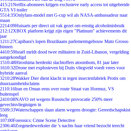
4
15:21
Netflix-abonnees krijgen exclusieve early access tot uitgebreide
GTA VI trailer
55
14:35
Onlyfans-model met G-cup wil als NASA-ambassadeur naar
maan
22
14:09
Huisarts per direct uit vak gezet om ernstig alcoholmisbruik
2
12:12
XBOX platform krijgt zijn eigen "Platinum" achievements dit
jaar
12
11:27
Capibara's lopen Braziliaans parlementsgebouw Mato Grosso
binnen
44
10:59
Israël meldt dood twee militairen in Zuid-Libanon, vergelding
aangekondigd
15
10:48
Hiroshima herdenkt slachtoffers atoombom, 81 jaar later
16
10:32
Drone met explosieven bij Duits vliegveld voedt vrees voor
hybride aanval
32
10:28
Wakker Dier dient klacht in tegen insectenfabriek Protix om
duurzaamheidsclaims
21
10:16
Iran en Oman eens over route Straat van Hormuz, VS
buitenspel
24
10:08
NAVO zet wegens Russische provocatie 250% meer
gevechtsvliegtuigen in
55
09:33
Waterschappen slaan alarm wegens droogte: Gereedschapskist
leeg
1
07:00
Forensics: Crime Scene Detective
23
06:40
Zorgmedewerkster die 's nachts haar vriend bezocht terecht
ontslagen