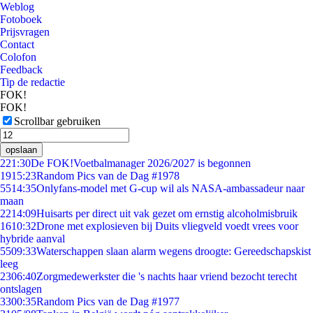
Weblog
Fotoboek
Prijsvragen
Contact
Colofon
Feedback
Tip de redactie
FOK!
FOK!
Scrollbar gebruiken
opslaan
2
21:30
De FOK!Voetbalmanager 2026/2027 is begonnen
19
15:23
Random Pics van de Dag #1978
55
14:35
Onlyfans-model met G-cup wil als NASA-ambassadeur naar
maan
22
14:09
Huisarts per direct uit vak gezet om ernstig alcoholmisbruik
16
10:32
Drone met explosieven bij Duits vliegveld voedt vrees voor
hybride aanval
55
09:33
Waterschappen slaan alarm wegens droogte: Gereedschapskist
leeg
23
06:40
Zorgmedewerkster die 's nachts haar vriend bezocht terecht
ontslagen
33
00:35
Random Pics van de Dag #1977