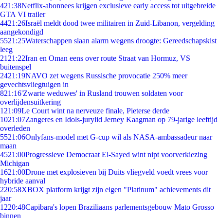
4
21:38
Netflix-abonnees krijgen exclusieve early access tot uitgebreide
GTA VI trailer
44
21:26
Israël meldt dood twee militairen in Zuid-Libanon, vergelding
aangekondigd
55
21:25
Waterschappen slaan alarm wegens droogte: Gereedschapskist
leeg
21
21:22
Iran en Oman eens over route Straat van Hormuz, VS
buitenspel
24
21:19
NAVO zet wegens Russische provocatie 250% meer
gevechtsvliegtuigen in
8
21:16
'Zwarte weduwes' in Rusland trouwen soldaten voor
overlijdensuitkering
1
21:09
Le Court wint na nerveuze finale, Pieterse derde
10
21:07
Zangeres en Idols-jurylid Jerney Kaagman op 79-jarige leeftijd
overleden
55
21:06
Onlyfans-model met G-cup wil als NASA-ambassadeur naar
maan
45
21:00
Progressieve Democraat El-Sayed wint nipt voorverkiezing
Michigan
16
21:00
Drone met explosieven bij Duits vliegveld voedt vrees voor
hybride aanval
2
20:58
XBOX platform krijgt zijn eigen "Platinum" achievements dit
jaar
12
20:48
Capibara's lopen Braziliaans parlementsgebouw Mato Grosso
binnen