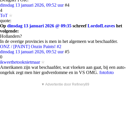
dinsdag 13 januari 2026, 09:52 uur
#4
4
ToT
quote:
Op
dinsdag 13 januari 2026 @ 09:35
schreef
LordofLeaves
het
volgende:
Hollanders?
In de overige provincies is men in het algemeen wat beschaafder.
ONZ / [PAINT] Onzin Paints! #2
dinsdag 13 januari 2026, 09:52 uur
#5
0
ikweethetooknietmaar
Amerikanen zijn wat beschaafder, wat vloeken aan gaat, bij een auto-
ongeluk zegt men hier godverdomme en in VS OMG.
foto
foto
▼ Advertentie door Refinery89