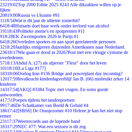
232
19:02
Top 2000 Editie 2025 #243 Alle dikzakken willen op je
lijken
208
19:00
Russia vs Ukraine #91
11
18:54
Wat is dit jaar de ultieme zomerhit?
64
18:48
Huisarts doet haar werk onder invloed van alcohol
191
18:43
Politieke meme's en spotprenten #11
9
18:28
EK Zwemsporten 2026 te Parijs #1
64
18:26
Overleden sporters en aan sport gerelateerde personen
32
18:20
Jaarlijks emigreren duizenden Amerikanen naar Nederland.
236
18:17
Wie gaan er dood in 2026?Post met een vleugje cynisme de
overledenen.
57
18:13
Abdul A. (27) als afperser "Fleur" door het leven
101
18:10
[La Liga #177]
183
18:06
Oorlog Iran #136 Bridge and powerplant day incoming?
120
17:59
Invalkracht kinderdagverblijf Jan B. (66) misbruikt zeker 14
kinderen
143
17:54
[AKQ] #3384 Topic met vragen. En soms goede
antwoorden.
4
17:51
Poepen tijdens het tandenpoetsen
99
17:46
De Schatkamer van Beeld & Geluid #4
186
17:42
[SBS6] De Oranjezomer #10 Helene je kan het niet stop
ermee
231
17:37
Weerrecords aan de lopende band
183
17:29
NEC #77: Wat een seizoen is dit zeg
144
17:24
[Keuken Kampioen Divisie] #44 Vitesse mag weg