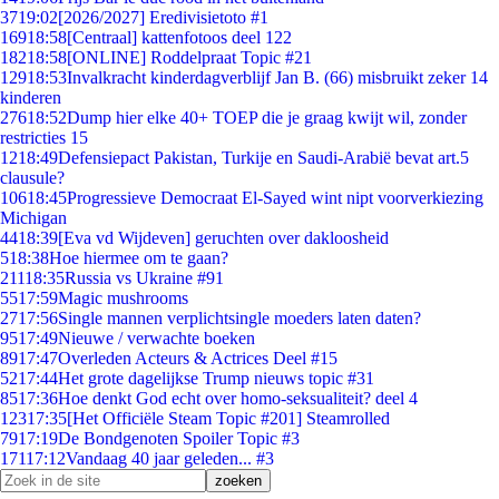
37
19:02
[2026/2027] Eredivisietoto #1
169
18:58
[Centraal] kattenfotoos deel 122
182
18:58
[ONLINE] Roddelpraat Topic #21
129
18:53
Invalkracht kinderdagverblijf Jan B. (66) misbruikt zeker 14
kinderen
276
18:52
Dump hier elke 40+ TOEP die je graag kwijt wil, zonder
restricties 15
12
18:49
Defensiepact Pakistan, Turkije en Saudi-Arabië bevat art.5
clausule?
106
18:45
Progressieve Democraat El-Sayed wint nipt voorverkiezing
Michigan
44
18:39
[Eva vd Wijdeven] geruchten over dakloosheid
5
18:38
Hoe hiermee om te gaan?
211
18:35
Russia vs Ukraine #91
55
17:59
Magic mushrooms
27
17:56
Single mannen verplichtsingle moeders laten daten?
95
17:49
Nieuwe / verwachte boeken
89
17:47
Overleden Acteurs & Actrices Deel #15
52
17:44
Het grote dagelijkse Trump nieuws topic #31
85
17:36
Hoe denkt God echt over homo-seksualiteit? deel 4
123
17:35
[Het Officiële Steam Topic #201] Steamrolled
79
17:19
De Bondgenoten Spoiler Topic #3
171
17:12
Vandaag 40 jaar geleden... #3