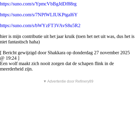
https://suno.com/s/YpmcVbBgJdDf88rg
https://suno.com/s/7NPfWLIUKPtgaI6Y
https://suno.com/s/bWYzFT3VAvS8u5R2
hier is mijn contributie uit het jaar kruik (toen het net uit was, dus het is
niet fantastisch haha)
[ Bericht gewijzigd door Shakkara op donderdag 27 november 2025
@ 19:24 ]
Een wolf maakt zich nooit zorgen dat de schapen flink in de
meerderheid zijn.
▼ Advertentie door Refinery89