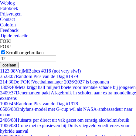
Weblog
Fotoboek
Prijsvragen
Contact
Colofon
Feedback
Tip de redactie
FOK!
FOK!
Scrollbar gebruiken
opslaan
11
23:08
VrijMiBabes #316 (not very sfw!)
35
23:07
Random Pics van de Dag #1979
2
14:30
De FOK!Voetbalmanager 2026/2027 is begonnen
13
09:40
Meta krijgt half miljard boete voor mentale schade bij jongeren
24
09:37
Denemarken pakt AI-gebruik in scholen aan: extra mondelinge
examens
19
00:45
Random Pics van de Dag #1978
65
06/08
Onlyfans-model met G-cup wil als NASA-ambassadeur naar
maan
24
06/08
Huisarts per direct uit vak gezet om ernstig alcoholmisbruik
19
06/08
Drone met explosieven bij Duits vliegveld voedt vrees voor
hybride aanval