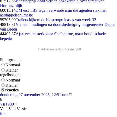
615
17:56
Benzineprijs daalt verder, onzekerheid over Straat van
Hormuz blijft
600
11:14
OM eist TBS tegen verwarde man die agenten stak met
aardappelschilmesje
597
05:00
Trailers kijken: de bioscoopreleases van week 32
488
18:31
Vier aanhoudingen na doodsbedreiging burgemeester Depla
van Breda
444
03:37
Ajax veel te sterk voor Shelbourne, maar houdt schade
beperkt
▼ Advertentie door Refinery89
Font-grootte:
Normaal
Kleiner
regelhoogte :
Normaal
Kleiner
15 reacties
donderdag 27 november 2025, 12:51 uur
#1
6
Vis1980
Veni Vidi Vissie
foto