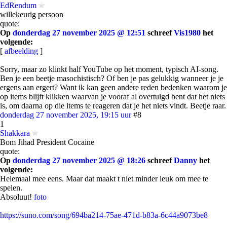
EdRendum
willekeurig persoon
quote:
Op
donderdag 27 november 2025 @ 12:51
schreef
Vis1980
het
volgende:
[
afbeelding
]
Sorry, maar zo klinkt half YouTube op het moment, typisch AI-song.
Ben je een beetje masochistisch? Of ben je pas gelukkig wanneer je je
ergens aan ergert? Want ik kan geen andere reden bedenken waarom je
op items blijft klikken waarvan je vooraf al overtuigd bent dat het niets
is, om daarna op die items te reageren dat je het niets vindt. Beetje raar.
donderdag 27 november 2025, 19:15 uur
#8
1
Shakkara
Bom Jihad President Cocaine
quote:
Op
donderdag 27 november 2025 @ 18:26
schreef
Danny
het
volgende:
Helemaal mee eens. Maar dat maakt t niet minder leuk om mee te
spelen.
Absoluut!
foto
https://suno.com/song/694ba214-75ae-471d-b83a-6c44a9073be8