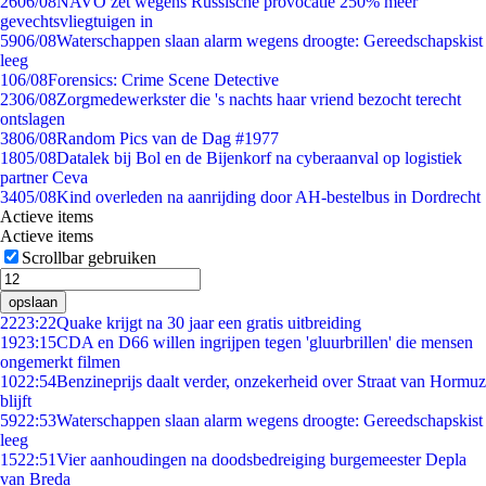
26
06/08
NAVO zet wegens Russische provocatie 250% meer
gevechtsvliegtuigen in
59
06/08
Waterschappen slaan alarm wegens droogte: Gereedschapskist
leeg
1
06/08
Forensics: Crime Scene Detective
23
06/08
Zorgmedewerkster die 's nachts haar vriend bezocht terecht
ontslagen
38
06/08
Random Pics van de Dag #1977
18
05/08
Datalek bij Bol en de Bijenkorf na cyberaanval op logistiek
partner Ceva
34
05/08
Kind overleden na aanrijding door AH-bestelbus in Dordrecht
Actieve items
Actieve items
Scrollbar gebruiken
opslaan
22
23:22
Quake krijgt na 30 jaar een gratis uitbreiding
19
23:15
CDA en D66 willen ingrijpen tegen 'gluurbrillen' die mensen
ongemerkt filmen
10
22:54
Benzineprijs daalt verder, onzekerheid over Straat van Hormuz
blijft
59
22:53
Waterschappen slaan alarm wegens droogte: Gereedschapskist
leeg
15
22:51
Vier aanhoudingen na doodsbedreiging burgemeester Depla
van Breda