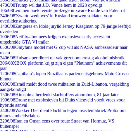
47
06/08
Trump wil dat J.D. Vance hem in 2028 opvolgt
1
06/08
Lemmen boekt eerste profzege in zware Ronde van Polen-rit
24
06/08
'Zwarte weduwes' in Rusland trouwen soldaten voor
overlijdensuitkering
14
06/08
Zangeres en Idols-jurylid Jerney Kaagman op 79-jarige leeftijd
overleden
10
06/08
Netflix-abonnees krijgen exclusieve early access tot
uitgebreide GTA VI trailer
65
06/08
Onlyfans-model met G-cup wil als NASA-ambassadeur naar
maan
24
06/08
Huisarts per direct uit vak gezet om ernstig alcoholmisbruik
3
06/08
XBOX platform krijgt zijn eigen "Platinum" achievements dit
jaar
12
06/08
Capibara's lopen Braziliaans parlementsgebouw Mato Grosso
binnen
69
06/08
Israël meldt dood twee militairen in Zuid-Libanon, vergelding
aangekondigd
15
06/08
Hiroshima herdenkt slachtoffers atoombom, 81 jaar later
19
06/08
Drone met explosieven bij Duits vliegveld voedt vrees voor
hybride aanval
34
06/08
Wakker Dier dient klacht in tegen insectenfabriek Protix om
duurzaamheidsclaims
22
06/08
Iran en Oman eens over route Straat van Hormuz, VS
buitenspel