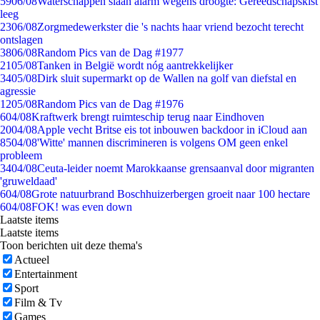
59
06/08
Waterschappen slaan alarm wegens droogte: Gereedschapskist
leeg
23
06/08
Zorgmedewerkster die 's nachts haar vriend bezocht terecht
ontslagen
38
06/08
Random Pics van de Dag #1977
21
05/08
Tanken in België wordt nóg aantrekkelijker
34
05/08
Dirk sluit supermarkt op de Wallen na golf van diefstal en
agressie
12
05/08
Random Pics van de Dag #1976
6
04/08
Kraftwerk brengt ruimteschip terug naar Eindhoven
20
04/08
Apple vecht Britse eis tot inbouwen backdoor in iCloud aan
85
04/08
'Witte' mannen discrimineren is volgens OM geen enkel
probleem
34
04/08
Ceuta-leider noemt Marokkaanse grensaanval door migranten
'gruweldaad'
6
04/08
Grote natuurbrand Boschhuizerbergen groeit naar 100 hectare
6
04/08
FOK! was even down
Laatste items
Laatste items
Toon berichten uit deze thema's
Actueel
Entertainment
Sport
Film & Tv
Games