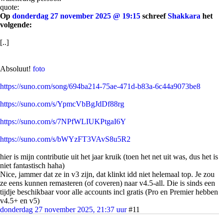
quote:
Op
donderdag 27 november 2025 @ 19:15
schreef
Shakkara
het
volgende:
[..]
Absoluut!
foto
https://suno.com/song/694ba214-75ae-471d-b83a-6c44a9073be8
https://suno.com/s/YpmcVbBgJdDf88rg
https://suno.com/s/7NPfWLIUKPtgaI6Y
https://suno.com/s/bWYzFT3VAvS8u5R2
hier is mijn contributie uit het jaar kruik (toen het net uit was, dus het is
niet fantastisch haha)
Nice, jammer dat ze in v3 zijn, dat klinkt idd niet helemaal top. Je zou
ze eens kunnen remasteren (of coveren) naar v4.5-all. Die is sinds een
tijdje beschikbaar voor alle accounts incl gratis (Pro en Premier hebben
v4.5+ en v5)
donderdag 27 november 2025, 21:37 uur
#11
0