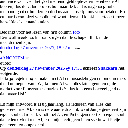
audience van 1, en het gaat niemand geld opleveren behalve de AI
boeren, dus de value proposition naar de klant is nagenoeg nul en
niemand gaat er honderden dollars aan subscriptions voor betalen. En
cultuur is compleet versplinterd want niemand kijkt/luistert/leest meer
hetzelfde als iemand anders.
Bedankt voor het lezen van m'n column
foto
Een wolf maakt zich nooit zorgen dat de schapen flink in de
meerderheid zijn.
donderdag 27 november 2025, 18:22 uur
#4
3
#ANONIEM
quote:
Op
donderdag 27 november 2025 @ 17:31
schreef
Shakkara
het
volgende:
Ik krijg regelmatig te maken met AI enthusiastelingen en ondernemers
die dan roepen van "Wij kunnen AI van alles laten genereren, de
market voor films/games/muziek is Y, dus kijk eens hoeveel geld dat
dan waard is!"
En mijn antwoord is al tig jaar lang, als iedereen van alles kan
genereren met AI, dan is de waarde dus nul, want Jantje genereert zijn
eigen spul dat ie leuk vindt met AI, en Pietje genereert zijn eigen spul
dat ie leuk vindt met AI, en Jantje heeft geen interesse in wat Pietje
genereert, en omgekeerd.