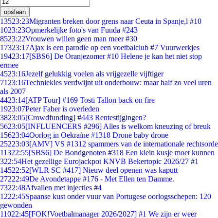
opslaan
135
23:23
Migranten breken door grens naar Ceuta in Spanje,l #10
10
23:23
Opmerkelijke foto's van Funda #243
85
23:22
Vrouwen willen geen man meer #30
173
23:17
Ajax is een parodie op een voetbalclub #7 Vuurwerkjes
194
23:17
[SBS6] De Oranjezomer #10 Helene je kan het niet stop
ermee
45
23:16
Jezelf gelukkig voelen als vrijgezelle vijftiger
71
23:16
Techniekles verdwijnt uit onderbouw: maar half zo veel uren
als 2007
44
23:14
[ATP Tour] #169 Tosti Tallon back on fire
19
23:07
Peter Faber is overleden
38
23:05
[Crowdfunding] #443 Rentestijgingen?
56
23:05
[INFLUENCERS #296] Alles is welkom kneuzing of breuk
156
23:04
Oorlog in Oekraïne #1318 Drone baby drone
252
23:03
[AMV] VS #1312 spammers van de internationale rechtsorde
113
22:55
[SBS6] De Bondgenoten #318 Een klein kusje moet kunnen
3
22:54
Het gezellige Eurojackpot KNVB Bekertopic 2026/27 #1
145
22:52
[WLR SC #417] Nieuw deel openen was kaputt
272
22:49
De Avondetappe #176 - Met Ellen ten Damme.
73
22:48
Afvallen met injecties #4
12
22:45
Spaanse kust onder vuur van Portugese oorlogsschepen: 120
gewonden
110
22:45
[FOK!Voetbalmanager 2026/2027] #1 We zijn er weer