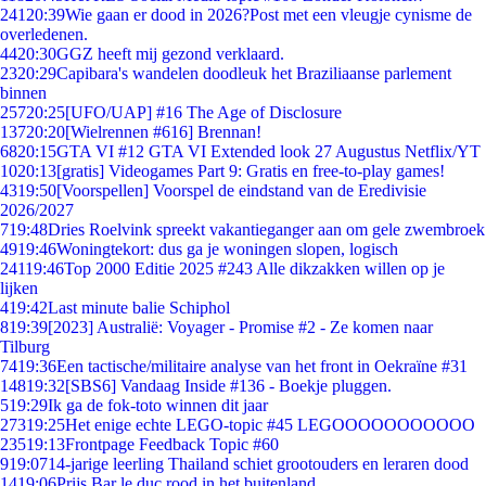
241
20:39
Wie gaan er dood in 2026?Post met een vleugje cynisme de
overledenen.
44
20:30
GGZ heeft mij gezond verklaard.
23
20:29
Capibara's wandelen doodleuk het Braziliaanse parlement
binnen
257
20:25
[UFO/UAP] #16 The Age of Disclosure
137
20:20
[Wielrennen #616] Brennan!
68
20:15
GTA VI #12 GTA VI Extended look 27 Augustus Netflix/YT
10
20:13
[gratis] Videogames Part 9: Gratis en free-to-play games!
43
19:50
[Voorspellen] Voorspel de eindstand van de Eredivisie
2026/2027
7
19:48
Dries Roelvink spreekt vakantieganger aan om gele zwembroek
49
19:46
Woningtekort: dus ga je woningen slopen, logisch
241
19:46
Top 2000 Editie 2025 #243 Alle dikzakken willen op je
lijken
4
19:42
Last minute balie Schiphol
8
19:39
[2023] Australië: Voyager - Promise #2 - Ze komen naar
Tilburg
74
19:36
Een tactische/militaire analyse van het front in Oekraïne #31
148
19:32
[SBS6] Vandaag Inside #136 - Boekje pluggen.
5
19:29
Ik ga de fok-toto winnen dit jaar
273
19:25
Het enige echte LEGO-topic #45 LEGOOOOOOOOOOO
235
19:13
Frontpage Feedback Topic #60
9
19:07
14-jarige leerling Thailand schiet grootouders en leraren dood
14
19:06
Prijs Bar le duc rood in het buitenland