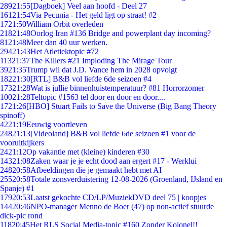
289
21:55
[Dagboek] Veel aan hoofd - Deel 27
161
21:54
Via Pecunia - Het geld ligt op straat! #2
17
21:50
William Orbit overleden
218
21:48
Oorlog Iran #136 Bridge and powerplant day incoming?
81
21:48
Meer dan 40 uur werken.
294
21:43
Het Atletiektopic #72
113
21:37
The Killers #21 Imploding The Mirage Tour
39
21:35
Trump wil dat J.D. Vance hem in 2028 opvolgt
182
21:30
[RTL] B&B vol liefde 6de seizoen #4
173
21:28
Wat is jullie binnenhuistemperatuur? #81 Horrorzomer
100
21:28
Teltopic #1563 tel door en door en door....
17
21:26
[HBO] Stuart Fails to Save the Universe (Big Bang Theory
spinoff)
42
21:19
Eeuwig voortleven
248
21:13
[Videoland] B&B vol liefde 6de seizoen #1 voor de
vooruitkijkers
24
21:12
Op vakantie met (kleine) kinderen #30
143
21:08
Zaken waar je je echt dood aan ergert #17 - Werklui
248
20:58
Afbeeldingen die je gemaakt hebt met AI
255
20:58
Totale zonsverduistering 12-08-2026 (Groenland, IJsland en
Spanje) #1
179
20:53
Laatst gekochte CD/LP/MuziekDVD deel 75 | koopjes
144
20:46
NPO-manager Menno de Boer (47) op non-actief stuurde
dick-pic rond
118
20:45
Het RLS Social Media-topic #160 Zonder Kolonel!!