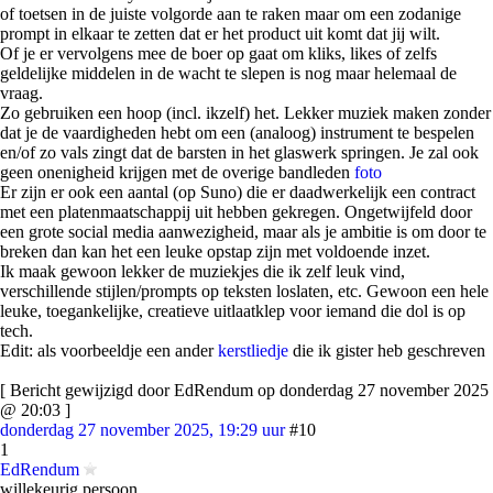
of toetsen in de juiste volgorde aan te raken maar om een zodanige
prompt in elkaar te zetten dat er het product uit komt dat jij wilt.
Of je er vervolgens mee de boer op gaat om kliks, likes of zelfs
geldelijke middelen in de wacht te slepen is nog maar helemaal de
vraag.
Zo gebruiken een hoop (incl. ikzelf) het. Lekker muziek maken zonder
dat je de vaardigheden hebt om een (analoog) instrument te bespelen
en/of zo vals zingt dat de barsten in het glaswerk springen. Je zal ook
geen onenigheid krijgen met de overige bandleden
foto
Er zijn er ook een aantal (op Suno) die er daadwerkelijk een contract
met een platenmaatschappij uit hebben gekregen. Ongetwijfeld door
een grote social media aanwezigheid, maar als je ambitie is om door te
breken dan kan het een leuke opstap zijn met voldoende inzet.
Ik maak gewoon lekker de muziekjes die ik zelf leuk vind,
verschillende stijlen/prompts op teksten loslaten, etc. Gewoon een hele
leuke, toegankelijke, creatieve uitlaatklep voor iemand die dol is op
tech.
Edit: als voorbeeldje een ander
kerstliedje
die ik gister heb geschreven
[ Bericht gewijzigd door EdRendum op donderdag 27 november 2025
@ 20:03 ]
donderdag 27 november 2025, 19:29 uur
#10
1
EdRendum
willekeurig persoon