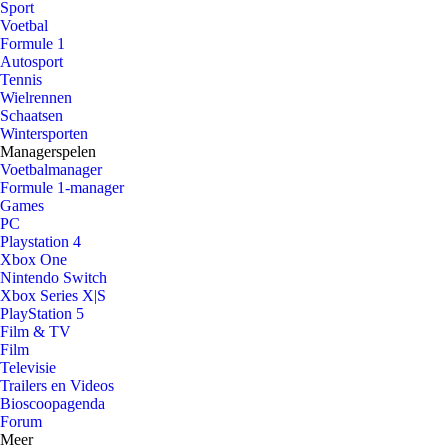
Sport
Voetbal
Formule 1
Autosport
Tennis
Wielrennen
Schaatsen
Wintersporten
Managerspelen
Voetbalmanager
Formule 1-manager
Games
PC
Playstation 4
Xbox One
Nintendo Switch
Xbox Series X|S
PlayStation 5
Film & TV
Film
Televisie
Trailers en Videos
Bioscoopagenda
Forum
Meer