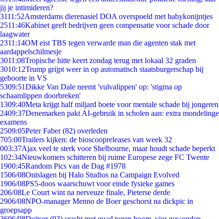
jij je intimideren?
31
11:52
Amsterdams dierenasiel DOA overspoeld met babykonijntjes
25
11:46
Kabinet geeft bedrijven geen compensatie voor schade door
laagwater
23
11:14
OM eist TBS tegen verwarde man die agenten stak met
aardappelschilmesje
30
11:08
Tropische hitte keert zondag terug met lokaal 32 graden
30
10:12
Trump grijpt weer in op automatisch staatsburgerschap bij
geboorte in VS
53
09:51
Dikke Van Dale neemt 'vulvalippen' op: 'stigma op
schaamlippen doorbreken'
13
09:40
Meta krijgt half miljard boete voor mentale schade bij jongeren
24
09:37
Denemarken pakt AI-gebruik in scholen aan: extra mondelinge
examens
25
09:05
Peter Faber (82) overleden
7
05:00
Trailers kijken: de bioscoopreleases van week 32
0
03:37
Ajax veel te sterk voor Shelbourne, maar houdt schade beperkt
1
02:34
Nieuwkomers schitteren bij ruime Europese zege FC Twente
19
00:45
Random Pics van de Dag #1978
15
06/08
Ontslagen bij Halo Studios na Campaign Evolved
19
06/08
PS5-doos waarschuwt voor einde fysieke games
2
06/08
Le Court wint na nerveuze finale, Pieterse derde
29
06/08
NPO-manager Menno de Boer geschorst na dickpic in
groepsapp
36
06/08
Duitser (93) crasht met quad tegen boom, vier gewonden