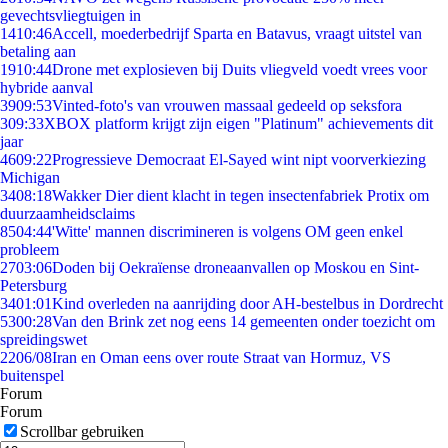
gevechtsvliegtuigen in
14
10:46
Accell, moederbedrijf Sparta en Batavus, vraagt uitstel van
betaling aan
19
10:44
Drone met explosieven bij Duits vliegveld voedt vrees voor
hybride aanval
39
09:53
Vinted-foto's van vrouwen massaal gedeeld op seksfora
3
09:33
XBOX platform krijgt zijn eigen "Platinum" achievements dit
jaar
46
09:22
Progressieve Democraat El-Sayed wint nipt voorverkiezing
Michigan
34
08:18
Wakker Dier dient klacht in tegen insectenfabriek Protix om
duurzaamheidsclaims
85
04:44
'Witte' mannen discrimineren is volgens OM geen enkel
probleem
27
03:06
Doden bij Oekraïense droneaanvallen op Moskou en Sint-
Petersburg
34
01:01
Kind overleden na aanrijding door AH-bestelbus in Dordrecht
53
00:28
Van den Brink zet nog eens 14 gemeenten onder toezicht om
spreidingswet
22
06/08
Iran en Oman eens over route Straat van Hormuz, VS
buitenspel
Forum
Forum
Scrollbar gebruiken