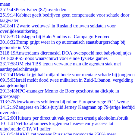
maan
25
19:43
Peter Faber (82) overleden
25
19:14
Kabinet geeft bedrijven geen compensatie voor schade door
laagwater
24
18:41
'Zwarte weduwes' in Rusland trouwen soldaten voor
overlijdensuitkering
15
18:32
Ontslagen bij Halo Studios na Campaign Evolved
30
18:32
Trump grijpt weer in op automatisch staatsburgerschap bij
geboorte in VS
31
18:19
Amsterdams dierenasiel DOA overspoeld met babykonijntjes
19
18:06
PS5-doos waarschuwt voor einde fysieke games
23
17:58
OM eist TBS tegen verwarde man die agenten stak met
aardappelschilmesje
13
17:41
Meta krijgt half miljard boete voor mentale schade bij jongeren
69
15:03
Israël meldt dood twee militairen in Zuid-Libanon, vergelding
aangekondigd
29
13:48
NPO-manager Menno de Boer geschorst na dickpic in
groepsapp
1
13:37
Nieuwkomers schitteren bij ruime Europese zege FC Twente
14
12:19
Zangeres en Idols-jurylid Jerney Kaagman op 79-jarige leeftijd
overleden
24
12:00
Huisarts per direct uit vak gezet om ernstig alcoholmisbruik
10
11:41
Netflix-abonnees krijgen exclusieve early access tot
uitgebreide GTA VI trailer
26
10:54
NAVO zet wegens Russische provocatie 250% meer