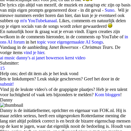
De lyrics zijn altijd van mezelf, de muziek en zang/rap etc zijn op basis
van mijn eigen prompts gegenereerd door - in dit geval -
Suno
. Wil je
nieuwe nummers eerder horen dan hier, dan kun je je eventueel ook
subben op
m'n YouTubekanaal
. Likes, comments en natuurlijk delen
op je eigen socials van de songs wordt zeker gewaardeerd
En natuurlijk hoor ik graag wat je ervan vindt. Eigen creaties zijn
welkom in de comments hieronder, in de comments op YouTube of
in
ons AI forum
in het
topic voor eigengemaakte AI Songs
.
Vandaag in de aanbieding
Janet Bowersox -
Christmas Tears.
De
vorige items
vind je hier
.
ai music
danny's ai
janet bowersox
kerst
video
Submitter:
15
Help ons; deel dit item als je het leuk vond
Iets te linkdumpen? Leuk stukje geschreven? Geef het door in de
submit!
Vind jij de leukste video's of de grappigste plaatjes? Heb je een talent
voor luchtigheid of vaak iets bijzonders te melden?
Kom bloggen
!
Danny
Danny is de initiatiefnemer, oprichter en eigenaar van FOK.nl. Hij is
maar zelden serieus, heeft een uitgesproken Rotterdamse mening die
lang niet altijd politiek correct is en bezit de bizarre eigenschap mensen
op de kast te jagen, waar dat eigenlijk nooit de bedoeling is. Houdt van