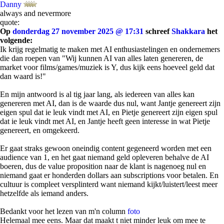
Danny
always and nevermore
quote:
Op
donderdag 27 november 2025 @ 17:31
schreef
Shakkara
het
volgende:
Ik krijg regelmatig te maken met AI enthusiastelingen en ondernemers
die dan roepen van "Wij kunnen AI van alles laten genereren, de
market voor films/games/muziek is Y, dus kijk eens hoeveel geld dat
dan waard is!"
En mijn antwoord is al tig jaar lang, als iedereen van alles kan
genereren met AI, dan is de waarde dus nul, want Jantje genereert zijn
eigen spul dat ie leuk vindt met AI, en Pietje genereert zijn eigen spul
dat ie leuk vindt met AI, en Jantje heeft geen interesse in wat Pietje
genereert, en omgekeerd.
Er gaat straks gewoon oneindig content gegeneerd worden met een
audience van 1, en het gaat niemand geld opleveren behalve de AI
boeren, dus de value proposition naar de klant is nagenoeg nul en
niemand gaat er honderden dollars aan subscriptions voor betalen. En
cultuur is compleet versplinterd want niemand kijkt/luistert/leest meer
hetzelfde als iemand anders.
Bedankt voor het lezen van m'n column
foto
Helemaal mee eens. Maar dat maakt t niet minder leuk om mee te