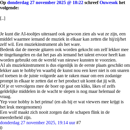
Op
donderdag 27 november 2025 @ 18:22
schreef
Ouwesok
het
volgende:
[..]
Je kunt die AI-tooltjes uiteraard ook gewoon zien als wat ze zijn, een
middel waarmee iemand de muziek in elkaar kan zetten die hij/zij/het
zelf wil. Een muziekinstrument als het ware.
Bedenk dat de meeste gitaren ook worden gekocht om zelf lekker mee
te tingeltangelen en dat het pas als iemand het talent ervoor heeft kan
worden gebruikt om de wereld van nieuwe kunsten te voorzien.
AI als muziekinstrument is dus eigenlijk in de eerste plaats geschikt om
lekker aan te hobby'en waarbij de kunst nou een keer niet is om snaren
of toetsen in de juiste volgorde aan te raken maar om een zodanige
prompt in elkaar te zetten dat er het product uit komt dat jij wilt.
Of je er vervolgens mee de boer op gaat om kliks, likes of zelfs
geldelijke middelen in de wacht te slepen is nog maar helemaal de
vraag.
Yep voor hobby is het prima! (en als hij er wat viewers mee krijgt is
het leuk meegenomen)
Een wolf maakt zich nooit zorgen dat de schapen flink in de
meerderheid zijn.
donderdag 27 november 2025, 19:14 uur
#7
0