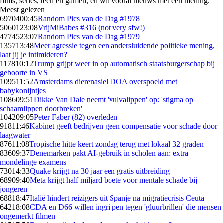
films, series, tech en gamen, en wil vooral nieuws met een mening.
Meest gelezen
69704
00:45
Random Pics van de Dag #1978
50601
23:08
VrijMiBabes #316 (not very sfw!)
47745
23:07
Random Pics van de Dag #1979
1357
13:48
Meer agressie tegen een andersluidende politieke mening,
laat jij je intimideren?
1178
10:12
Trump grijpt weer in op automatisch staatsburgerschap bij
geboorte in VS
1095
11:52
Amsterdams dierenasiel DOA overspoeld met
babykonijntjes
1086
09:51
Dikke Van Dale neemt 'vulvalippen' op: 'stigma op
schaamlippen doorbreken'
1042
09:05
Peter Faber (82) overleden
918
11:46
Kabinet geeft bedrijven geen compensatie voor schade door
laagwater
876
11:08
Tropische hitte keert zondag terug met lokaal 32 graden
836
09:37
Denemarken pakt AI-gebruik in scholen aan: extra
mondelinge examens
730
14:33
Quake krijgt na 30 jaar een gratis uitbreiding
689
09:40
Meta krijgt half miljard boete voor mentale schade bij
jongeren
688
18:47
Italië hindert reizigers uit Spanje na migratiecrisis Ceuta
642
18:08
CDA en D66 willen ingrijpen tegen 'gluurbrillen' die mensen
ongemerkt filmen