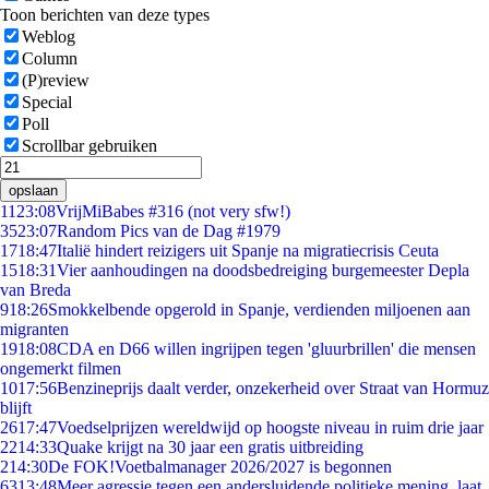
Toon berichten van deze types
Weblog
Column
(P)review
Special
Poll
Scrollbar gebruiken
opslaan
11
23:08
VrijMiBabes #316 (not very sfw!)
35
23:07
Random Pics van de Dag #1979
17
18:47
Italië hindert reizigers uit Spanje na migratiecrisis Ceuta
15
18:31
Vier aanhoudingen na doodsbedreiging burgemeester Depla
van Breda
9
18:26
Smokkelbende opgerold in Spanje, verdienden miljoenen aan
migranten
19
18:08
CDA en D66 willen ingrijpen tegen 'gluurbrillen' die mensen
ongemerkt filmen
10
17:56
Benzineprijs daalt verder, onzekerheid over Straat van Hormuz
blijft
26
17:47
Voedselprijzen wereldwijd op hoogste niveau in ruim drie jaar
22
14:33
Quake krijgt na 30 jaar een gratis uitbreiding
2
14:30
De FOK!Voetbalmanager 2026/2027 is begonnen
63
13:48
Meer agressie tegen een andersluidende politieke mening, laat