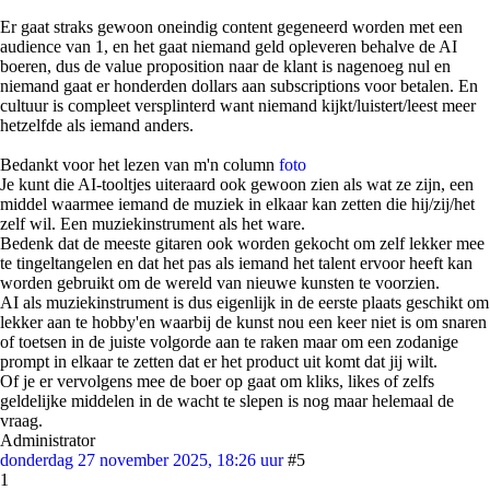
Er gaat straks gewoon oneindig content gegeneerd worden met een
audience van 1, en het gaat niemand geld opleveren behalve de AI
boeren, dus de value proposition naar de klant is nagenoeg nul en
niemand gaat er honderden dollars aan subscriptions voor betalen. En
cultuur is compleet versplinterd want niemand kijkt/luistert/leest meer
hetzelfde als iemand anders.
Bedankt voor het lezen van m'n column
foto
Je kunt die AI-tooltjes uiteraard ook gewoon zien als wat ze zijn, een
middel waarmee iemand de muziek in elkaar kan zetten die hij/zij/het
zelf wil. Een muziekinstrument als het ware.
Bedenk dat de meeste gitaren ook worden gekocht om zelf lekker mee
te tingeltangelen en dat het pas als iemand het talent ervoor heeft kan
worden gebruikt om de wereld van nieuwe kunsten te voorzien.
AI als muziekinstrument is dus eigenlijk in de eerste plaats geschikt om
lekker aan te hobby'en waarbij de kunst nou een keer niet is om snaren
of toetsen in de juiste volgorde aan te raken maar om een zodanige
prompt in elkaar te zetten dat er het product uit komt dat jij wilt.
Of je er vervolgens mee de boer op gaat om kliks, likes of zelfs
geldelijke middelen in de wacht te slepen is nog maar helemaal de
vraag.
Administrator
donderdag 27 november 2025, 18:26 uur
#5
1