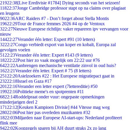
219
22:38
[Live Eredivisie #1784] Dying seconds van het seizoen!
118
22:37
Jonge Cambridge professor stapt op na claims over plagiaat
en leugens
90
22:36
ARC Raiders #7 - Don’t forget about Stella Montis
196
22:29
Tour de France femmes 2026 #4 op de Ventoux
3
22:27
Nieuwe Europese richtlijn: vaker repareren ipv vervangen voor
nieuw
144
22:27
Verander één letter: Expert #91 (10 letters)
32
22:27
Congo verbiedt export van koper en kobalt, Europa zal
gevolgen voelen
51
22:23
Verander één letter: Expert #143 (9 letters)
182
22:22
Post hier zo vaak mogelijk om 22:22 uur #76
64
22:22
Aanbrengen mechanische ventilatie zinvol in oud huis?
16
22:21
Verander één letter. Expert # 75 (8 letters)
251
22:20
Asielzoekers #22 : Het Europese migratiepact gaat in
232
22:18
Israel en Gaza #17
201
22:16
Verander een letter expert (7lettereditie) #50
199
22:16
Politieke meme's en spotprenten #11
68
22:14
Roddelpraat onder vuur: ongepaste opmerkingen
minderjarigen deel 2
171
22:12
[Keuken Kampioen Divisie] #44 Vitesse mag weg
280
22:06
Post hier pas overleden muzikanten #32
18
22:03
Miljarden naar Europese AI-start-ups: Nederland profiteert
flink mee
94
22:02
Koopzegels sparen bij AH duurt straks 2x zo lang