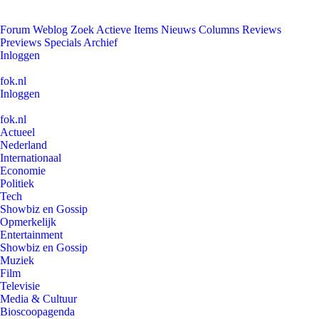
Forum
Weblog
Zoek
Actieve Items
Nieuws
Columns
Reviews
Previews
Specials
Archief
Inloggen
fok.nl
Inloggen
fok.nl
Actueel
Nederland
Internationaal
Economie
Politiek
Tech
Showbiz en Gossip
Opmerkelijk
Entertainment
Showbiz en Gossip
Muziek
Film
Televisie
Media & Cultuur
Bioscoopagenda