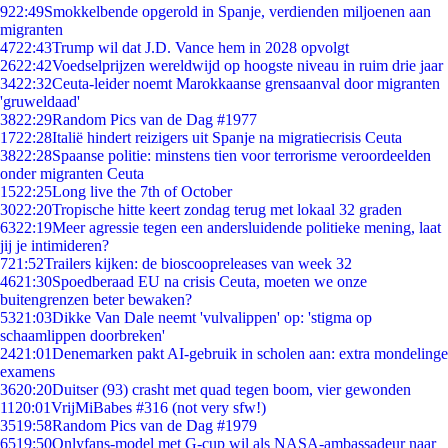
9
22:49
Smokkelbende opgerold in Spanje, verdienden miljoenen aan
migranten
47
22:43
Trump wil dat J.D. Vance hem in 2028 opvolgt
26
22:42
Voedselprijzen wereldwijd op hoogste niveau in ruim drie jaar
34
22:32
Ceuta-leider noemt Marokkaanse grensaanval door migranten
'gruweldaad'
38
22:29
Random Pics van de Dag #1977
17
22:28
Italië hindert reizigers uit Spanje na migratiecrisis Ceuta
38
22:28
Spaanse politie: minstens tien voor terrorisme veroordeelden
onder migranten Ceuta
15
22:25
Long live the 7th of October
30
22:20
Tropische hitte keert zondag terug met lokaal 32 graden
63
22:19
Meer agressie tegen een andersluidende politieke mening, laat
jij je intimideren?
7
21:52
Trailers kijken: de bioscoopreleases van week 32
46
21:30
Spoedberaad EU na crisis Ceuta, moeten we onze
buitengrenzen beter bewaken?
53
21:03
Dikke Van Dale neemt 'vulvalippen' op: 'stigma op
schaamlippen doorbreken'
24
21:01
Denemarken pakt AI-gebruik in scholen aan: extra mondelinge
examens
36
20:20
Duitser (93) crasht met quad tegen boom, vier gewonden
11
20:01
VrijMiBabes #316 (not very sfw!)
35
19:58
Random Pics van de Dag #1979
65
19:50
Onlyfans-model met G-cup wil als NASA-ambassadeur naar