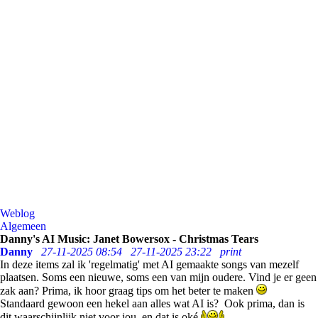
Weblog
Algemeen
Danny's AI Music: Janet Bowersox - Christmas Tears
Danny
27-11-2025 08:54
27-11-2025 23:22
print
In deze items zal ik 'regelmatig' met AI gemaakte songs van mezelf
plaatsen. Soms een nieuwe, soms een van mijn oudere. Vind je er geen
zak aan? Prima, ik hoor graag tips om het beter te maken
Standaard gewoon een hekel aan alles wat AI is? Ook prima, dan is
dit waarschijnlijk niet voor jou, en dat is oké