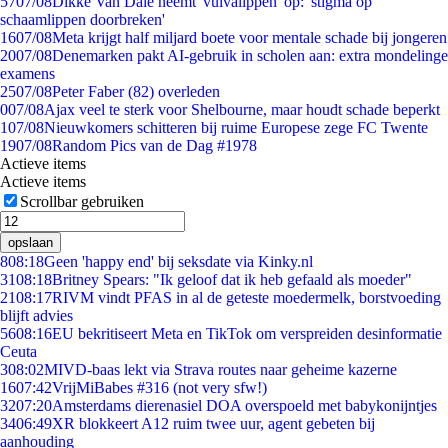
57
07/08
Dikke Van Dale neemt 'vulvalippen' op: 'stigma op
schaamlippen doorbreken'
16
07/08
Meta krijgt half miljard boete voor mentale schade bij jongeren
20
07/08
Denemarken pakt AI-gebruik in scholen aan: extra mondelinge
examens
25
07/08
Peter Faber (82) overleden
0
07/08
Ajax veel te sterk voor Shelbourne, maar houdt schade beperkt
1
07/08
Nieuwkomers schitteren bij ruime Europese zege FC Twente
19
07/08
Random Pics van de Dag #1978
Actieve items
Actieve items
Scrollbar gebruiken
opslaan
8
08:18
Geen 'happy end' bij seksdate via Kinky.nl
31
08:18
Britney Spears: "Ik geloof dat ik heb gefaald als moeder"
21
08:17
RIVM vindt PFAS in al de geteste moedermelk, borstvoeding
blijft advies
56
08:16
EU bekritiseert Meta en TikTok om verspreiden desinformatie
Ceuta
3
08:02
MIVD-baas lekt via Strava routes naar geheime kazerne
16
07:42
VrijMiBabes #316 (not very sfw!)
32
07:20
Amsterdams dierenasiel DOA overspoeld met babykonijntjes
34
06:49
XR blokkeert A12 ruim twee uur, agent gebeten bij
aanhouding