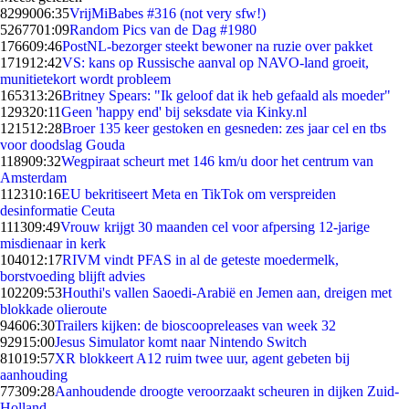
82990
06:35
VrijMiBabes #316 (not very sfw!)
52677
01:09
Random Pics van de Dag #1980
1766
09:46
PostNL-bezorger steekt bewoner na ruzie over pakket
1719
12:42
VS: kans op Russische aanval op NAVO-land groeit,
munitietekort wordt probleem
1653
13:26
Britney Spears: "Ik geloof dat ik heb gefaald als moeder"
1293
20:11
Geen 'happy end' bij seksdate via Kinky.nl
1215
12:28
Broer 135 keer gestoken en gesneden: zes jaar cel en tbs
voor doodslag Gouda
1189
09:32
Wegpiraat scheurt met 146 km/u door het centrum van
Amsterdam
1123
10:16
EU bekritiseert Meta en TikTok om verspreiden
desinformatie Ceuta
1113
09:49
Vrouw krijgt 30 maanden cel voor afpersing 12-jarige
misdienaar in kerk
1040
12:17
RIVM vindt PFAS in al de geteste moedermelk,
borstvoeding blijft advies
1022
09:53
Houthi's vallen Saoedi-Arabië en Jemen aan, dreigen met
blokkade olieroute
946
06:30
Trailers kijken: de bioscoopreleases van week 32
929
15:00
Jesus Simulator komt naar Nintendo Switch
810
19:57
XR blokkeert A12 ruim twee uur, agent gebeten bij
aanhouding
773
09:28
Aanhoudende droogte veroorzaakt scheuren in dijken Zuid-
Holland