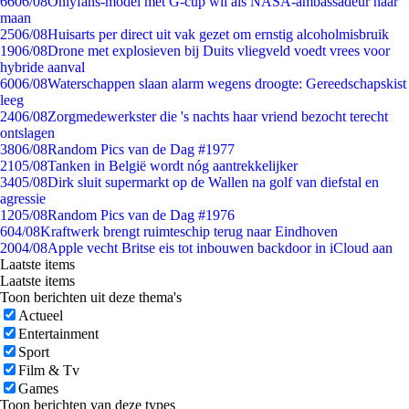
66
06/08
Onlyfans-model met G-cup wil als NASA-ambassadeur naar
maan
25
06/08
Huisarts per direct uit vak gezet om ernstig alcoholmisbruik
19
06/08
Drone met explosieven bij Duits vliegveld voedt vrees voor
hybride aanval
60
06/08
Waterschappen slaan alarm wegens droogte: Gereedschapskist
leeg
24
06/08
Zorgmedewerkster die 's nachts haar vriend bezocht terecht
ontslagen
38
06/08
Random Pics van de Dag #1977
21
05/08
Tanken in België wordt nóg aantrekkelijker
34
05/08
Dirk sluit supermarkt op de Wallen na golf van diefstal en
agressie
12
05/08
Random Pics van de Dag #1976
6
04/08
Kraftwerk brengt ruimteschip terug naar Eindhoven
20
04/08
Apple vecht Britse eis tot inbouwen backdoor in iCloud aan
Laatste items
Laatste items
Toon berichten uit deze thema's
Actueel
Entertainment
Sport
Film & Tv
Games
Toon berichten van deze types