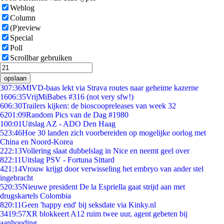
Weblog
Column
(P)review
Special
Poll
Scrollbar gebruiken
opslaan
3
07:36
MIVD-baas lekt via Strava routes naar geheime kazerne
16
06:35
VrijMiBabes #316 (not very sfw!)
6
06:30
Trailers kijken: de bioscoopreleases van week 32
62
01:09
Random Pics van de Dag #1980
1
00:01
Uitslag AZ - ADO Den Haag
5
23:46
Hoe 30 landen zich voorbereiden op mogelijke oorlog met
China en Noord-Korea
2
22:13
Vollering slaat dubbelslag in Nice en neemt geel over
8
22:11
Uitslag PSV - Fortuna Sittard
4
21:14
Vrouw krijgt door verwisseling het embryo van ander stel
ingebracht
5
20:35
Nieuwe president De la Espriella gaat strijd aan met
drugskartels Colombia
8
20:11
Geen 'happy end' bij seksdate via Kinky.nl
34
19:57
XR blokkeert A12 ruim twee uur, agent gebeten bij
aanhouding