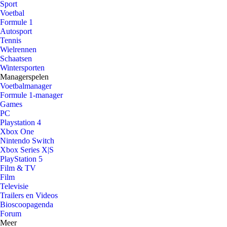
Sport
Voetbal
Formule 1
Autosport
Tennis
Wielrennen
Schaatsen
Wintersporten
Managerspelen
Voetbalmanager
Formule 1-manager
Games
PC
Playstation 4
Xbox One
Nintendo Switch
Xbox Series X|S
PlayStation 5
Film & TV
Film
Televisie
Trailers en Videos
Bioscoopagenda
Forum
Meer