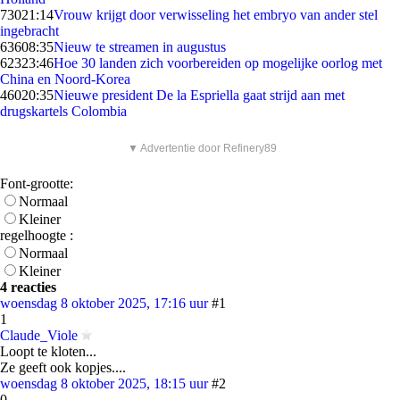
730
21:14
Vrouw krijgt door verwisseling het embryo van ander stel
ingebracht
636
08:35
Nieuw te streamen in augustus
623
23:46
Hoe 30 landen zich voorbereiden op mogelijke oorlog met
China en Noord-Korea
460
20:35
Nieuwe president De la Espriella gaat strijd aan met
drugskartels Colombia
▼ Advertentie door Refinery89
Font-grootte:
Normaal
Kleiner
regelhoogte :
Normaal
Kleiner
4 reacties
woensdag 8 oktober 2025, 17:16 uur
#1
1
Claude_Viole
Loopt te kloten...
Ze geeft ook kopjes....
woensdag 8 oktober 2025, 18:15 uur
#2
0