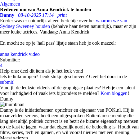
Algemeen
Redenen om van Anna Kendrick te houden
Danny
08-10-2025 17:14
print
Eerder was er natuurlijk al een berichtje over het
waarom we van
Sydney Sweeney houden
(behalve haar tieten natuurlijk), maar er zijn
meer leuke actrices. Vandaag: Anna Kendrick.
En mocht ze op je 'hall pass' lijstje staan heb je ook mazzel:
anna kendrick
video
Submitter:
4
Help ons; deel dit item als je het leuk vond
Iets te linkdumpen? Leuk stukje geschreven? Geef het door in de
submit!
Vind jij de leukste video's of de grappigste plaatjes? Heb je een talent
voor luchtigheid of vaak iets bijzonders te melden?
Kom bloggen
!
Danny
Danny is de initiatiefnemer, oprichter en eigenaar van FOK.nl. Hij is
maar zelden serieus, heeft een uitgesproken Rotterdamse mening die
lang niet altijd politiek correct is en bezit de bizarre eigenschap mensen
op de kast te jagen, waar dat eigenlijk nooit de bedoeling is. Houdt van
films, series, tech en gamen, en wil vooral nieuws met een mening.
Meest gelezen