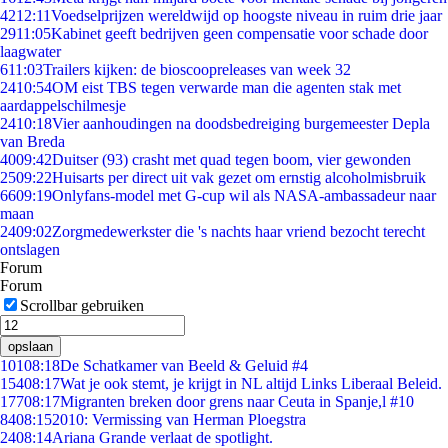
42
12:11
Voedselprijzen wereldwijd op hoogste niveau in ruim drie jaar
29
11:05
Kabinet geeft bedrijven geen compensatie voor schade door
laagwater
6
11:03
Trailers kijken: de bioscoopreleases van week 32
24
10:54
OM eist TBS tegen verwarde man die agenten stak met
aardappelschilmesje
24
10:18
Vier aanhoudingen na doodsbedreiging burgemeester Depla
van Breda
40
09:42
Duitser (93) crasht met quad tegen boom, vier gewonden
25
09:22
Huisarts per direct uit vak gezet om ernstig alcoholmisbruik
66
09:19
Onlyfans-model met G-cup wil als NASA-ambassadeur naar
maan
24
09:02
Zorgmedewerkster die 's nachts haar vriend bezocht terecht
ontslagen
Forum
Forum
Scrollbar gebruiken
opslaan
101
08:18
De Schatkamer van Beeld & Geluid #4
154
08:17
Wat je ook stemt, je krijgt in NL altijd Links Liberaal Beleid.
177
08:17
Migranten breken door grens naar Ceuta in Spanje,l #10
84
08:15
2010: Vermissing van Herman Ploegstra
24
08:14
Ariana Grande verlaat de spotlight.