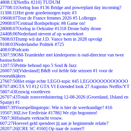
48
08:13
[Netflix #210] TUDUM
277
08:11
Oorlog Iran #136 Bridge and powerplant day incoming?
113
08:11
Het grote goedemorgen topic #3
196
08:07
Tour de France femmes 2026 #5 Lollergps
299
08:07
Centraal Bordspeltopic #8 Game on!
280
08:07
Oorlog in Oekraïne #1318 Drone baby drone
244
08:06
Nederland stevent af op watertekort
78
08:03
Trump wil dat J.D. Vance hem in 2028 opvolgt
91
08:03
Nederlandse Politiek #725
4
08:03
Podcasts
53
07:59
OM-Teamleider met kinderporno is oud-directeur van twee
basisscholen
12
07:55
Petitie behoud npo 5 Soul & Jazz
260
07:50
[Videoland] B&B vol liefde 6de seizoen #1 voor de
vooruitkijkers
276
07:50
Het enige echte LEGO-topic #45 LEGOOOOOOOOOOO
87
07:49
GTA VI #12 GTA VI Extended look 27 Augustus Netflix/YT
58
07:43
Eeuwig voortleven
267
07:43
Totale zonsverduistering 12-08-2026 (Groenland, IJsland en
Spanje) #1
88
07:39
Voorspellingstopic: Wie is hier de weerkundige? #16
195
07:36
[Live Eredivisie #1786] We zijn begonnen!
70
07:36
Huisarts verkracht vrouw.
6
07:27
Hoeveel geld spendeer jij aan je beginnende relatie?
282
07:26
[CRE SC #160] Op naar de zomer!!