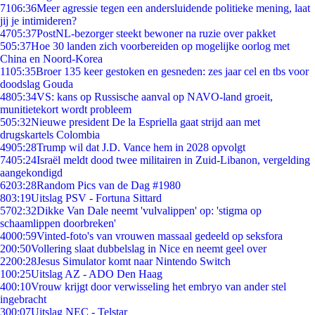
71
06:36
Meer agressie tegen een andersluidende politieke mening, laat
jij je intimideren?
47
05:37
PostNL-bezorger steekt bewoner na ruzie over pakket
5
05:37
Hoe 30 landen zich voorbereiden op mogelijke oorlog met
China en Noord-Korea
11
05:35
Broer 135 keer gestoken en gesneden: zes jaar cel en tbs voor
doodslag Gouda
48
05:34
VS: kans op Russische aanval op NAVO-land groeit,
munitietekort wordt probleem
5
05:32
Nieuwe president De la Espriella gaat strijd aan met
drugskartels Colombia
49
05:28
Trump wil dat J.D. Vance hem in 2028 opvolgt
74
05:24
Israël meldt dood twee militairen in Zuid-Libanon, vergelding
aangekondigd
62
03:28
Random Pics van de Dag #1980
8
03:19
Uitslag PSV - Fortuna Sittard
57
02:32
Dikke Van Dale neemt 'vulvalippen' op: 'stigma op
schaamlippen doorbreken'
40
00:59
Vinted-foto's van vrouwen massaal gedeeld op seksfora
2
00:50
Vollering slaat dubbelslag in Nice en neemt geel over
22
00:28
Jesus Simulator komt naar Nintendo Switch
1
00:25
Uitslag AZ - ADO Den Haag
4
00:10
Vrouw krijgt door verwisseling het embryo van ander stel
ingebracht
3
00:07
Uitslag NEC - Telstar