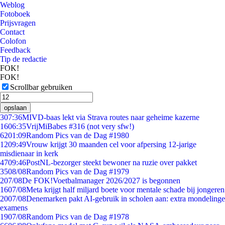
Weblog
Fotoboek
Prijsvragen
Contact
Colofon
Feedback
Tip de redactie
FOK!
FOK!
Scrollbar gebruiken
opslaan
3
07:36
MIVD-baas lekt via Strava routes naar geheime kazerne
16
06:35
VrijMiBabes #316 (not very sfw!)
62
01:09
Random Pics van de Dag #1980
12
09:49
Vrouw krijgt 30 maanden cel voor afpersing 12-jarige
misdienaar in kerk
47
09:46
PostNL-bezorger steekt bewoner na ruzie over pakket
35
08/08
Random Pics van de Dag #1979
2
07/08
De FOK!Voetbalmanager 2026/2027 is begonnen
16
07/08
Meta krijgt half miljard boete voor mentale schade bij jongeren
20
07/08
Denemarken pakt AI-gebruik in scholen aan: extra mondelinge
examens
19
07/08
Random Pics van de Dag #1978