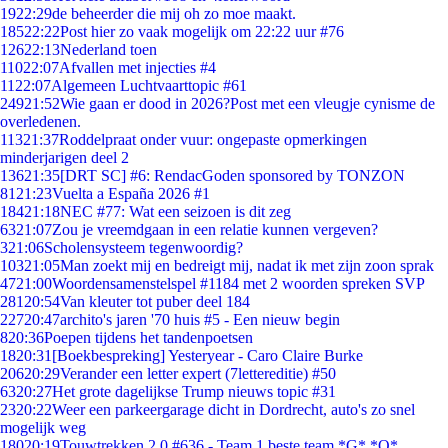
19
22:29
de beheerder die mij oh zo moe maakt.
185
22:22
Post hier zo vaak mogelijk om 22:22 uur #76
126
22:13
Nederland toen
110
22:07
Afvallen met injecties #4
11
22:07
Algemeen Luchtvaarttopic #61
249
21:52
Wie gaan er dood in 2026?Post met een vleugje cynisme de
overledenen.
113
21:37
Roddelpraat onder vuur: ongepaste opmerkingen
minderjarigen deel 2
136
21:35
[DRT SC] #6: RendacGoden sponsored by TONZON
81
21:23
Vuelta a España 2026 #1
184
21:18
NEC #77: Wat een seizoen is dit zeg
63
21:07
Zou je vreemdgaan in een relatie kunnen vergeven?
3
21:06
Scholensysteem tegenwoordig?
103
21:05
Man zoekt mij en bedreigt mij, nadat ik met zijn zoon sprak
47
21:00
Woordensamenstelspel #1184 met 2 woorden spreken SVP
281
20:54
Van kleuter tot puber deel 184
227
20:47
archito's jaren '70 huis #5 - Een nieuw begin
8
20:36
Poepen tijdens het tandenpoetsen
18
20:31
[Boekbespreking] Yesteryear - Caro Claire Burke
206
20:29
Verander een letter expert (7lettereditie) #50
63
20:27
Het grote dagelijkse Trump nieuws topic #31
23
20:22
Weer een parkeergarage dicht in Dordrecht, auto's zo snel
mogelijk weg
180
20:19
Touwtrekken 2.0 #636 - Team 1 beste team *G* *O*