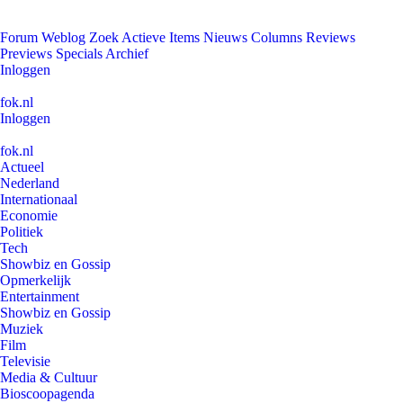
Forum
Weblog
Zoek
Actieve Items
Nieuws
Columns
Reviews
Previews
Specials
Archief
Inloggen
fok.nl
Inloggen
fok.nl
Actueel
Nederland
Internationaal
Economie
Politiek
Tech
Showbiz en Gossip
Opmerkelijk
Entertainment
Showbiz en Gossip
Muziek
Film
Televisie
Media & Cultuur
Bioscoopagenda