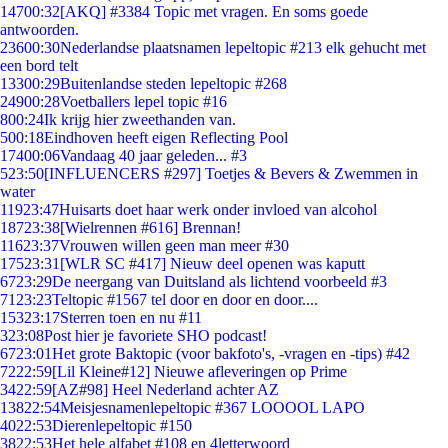
147
00:32
[AKQ] #3384 Topic met vragen. En soms goede
antwoorden.
236
00:30
Nederlandse plaatsnamen lepeltopic #213 elk gehucht met
een bord telt
133
00:29
Buitenlandse steden lepeltopic #268
249
00:28
Voetballers lepel topic #16
8
00:24
Ik krijg hier zweethanden van.
5
00:18
Eindhoven heeft eigen Reflecting Pool
174
00:06
Vandaag 40 jaar geleden... #3
5
23:50
[INFLUENCERS #297] Toetjes & Bevers & Zwemmen in
water
119
23:47
Huisarts doet haar werk onder invloed van alcohol
187
23:38
[Wielrennen #616] Brennan!
116
23:37
Vrouwen willen geen man meer #30
175
23:31
[WLR SC #417] Nieuw deel openen was kaputt
67
23:29
De neergang van Duitsland als lichtend voorbeeld #3
71
23:23
Teltopic #1567 tel door en door en door....
153
23:17
Sterren toen en nu #11
3
23:08
Post hier je favoriete SHO podcast!
67
23:01
Het grote Baktopic (voor bakfoto's, -vragen en -tips) #42
72
22:59
[Lil Kleine#12] Nieuwe afleveringen op Prime
34
22:59
[AZ#98] Heel Nederland achter AZ
138
22:54
Meisjesnamenlepeltopic #367 LOOOOL LAPO
40
22:53
Dierenlepeltopic #150
38
22:53
Het hele alfabet #108 en 4letterwoord