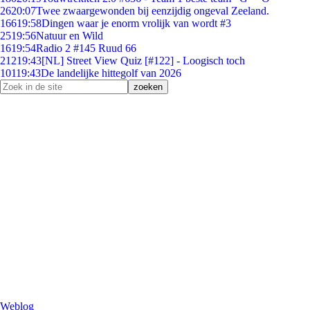
26
20:07
Twee zwaargewonden bij eenzijdig ongeval Zeeland.
166
19:58
Dingen waar je enorm vrolijk van wordt #3
25
19:56
Natuur en Wild
16
19:54
Radio 2 #145 Ruud 66
212
19:43
[NL] Street View Quiz [#122] - Loogisch toch
101
19:43
De landelijke hittegolf van 2026
Weblog