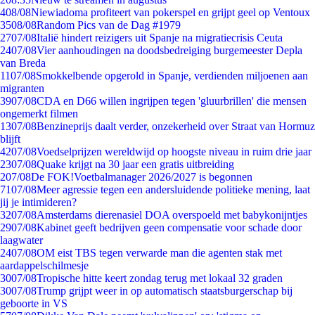
4
08/08
Niewiadoma profiteert van pokerspel en grijpt geel op Ventoux
35
08/08
Random Pics van de Dag #1979
27
07/08
Italië hindert reizigers uit Spanje na migratiecrisis Ceuta
24
07/08
Vier aanhoudingen na doodsbedreiging burgemeester Depla
van Breda
11
07/08
Smokkelbende opgerold in Spanje, verdienden miljoenen aan
migranten
39
07/08
CDA en D66 willen ingrijpen tegen 'gluurbrillen' die mensen
ongemerkt filmen
13
07/08
Benzineprijs daalt verder, onzekerheid over Straat van Hormuz
blijft
42
07/08
Voedselprijzen wereldwijd op hoogste niveau in ruim drie jaar
23
07/08
Quake krijgt na 30 jaar een gratis uitbreiding
2
07/08
De FOK!Voetbalmanager 2026/2027 is begonnen
71
07/08
Meer agressie tegen een andersluidende politieke mening, laat
jij je intimideren?
32
07/08
Amsterdams dierenasiel DOA overspoeld met babykonijntjes
29
07/08
Kabinet geeft bedrijven geen compensatie voor schade door
laagwater
24
07/08
OM eist TBS tegen verwarde man die agenten stak met
aardappelschilmesje
30
07/08
Tropische hitte keert zondag terug met lokaal 32 graden
30
07/08
Trump grijpt weer in op automatisch staatsburgerschap bij
geboorte in VS