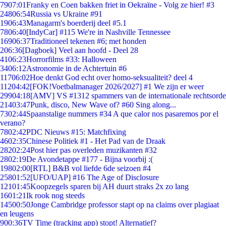
79
07:01
Franky en Coen bakken friet in Oekraïne - Volg ze hier! #3
248
06:54
Russia vs Ukraine #91
19
06:43
Managarm's boerderij deel #5.1
78
06:40
[IndyCar] #115 We're in Nashville Tennessee
169
06:37
Traditioneel tekenen #6; met honden
2
06:36
[Dagboek] Veel aan hoofd - Deel 28
41
06:23
Horrorfilms #33: Halloween
34
06:12
Astronomie in de Achtertuin #6
117
06:02
Hoe denkt God echt over homo-seksualiteit? deel 4
112
04:42
[FOK!Voetbalmanager 2026/2027] #1 We zijn er weer
299
04:18
[AMV] VS #1312 spammers van de internationale rechtsorde
214
03:47
Punk, disco, New Wave of? #60 Sing along...
73
02:44
Spaanstalige nummers #34 A que calor nos pasaremos por el
verano?
78
02:42
PDC Nieuws #15: Matchfixing
46
02:35
Chinese Politiek #1 - Het Pad van de Draak
282
02:24
Post hier pas overleden muzikanten #32
28
02:19
De Avondetappe #177 - Bijna voorbij :(
198
02:00
[RTL] B&B vol liefde 6de seizoen #4
258
01:52
[UFO/UAP] #16 The Age of Disclosure
121
01:45
Koopzegels sparen bij AH duurt straks 2x zo lang
16
01:21
Ik rook nog steeds
145
00:50
Jonge Cambridge professor stapt op na claims over plagiaat
en leugens
9
00:36
TV Time (tracking app) stopt! Alternatief?