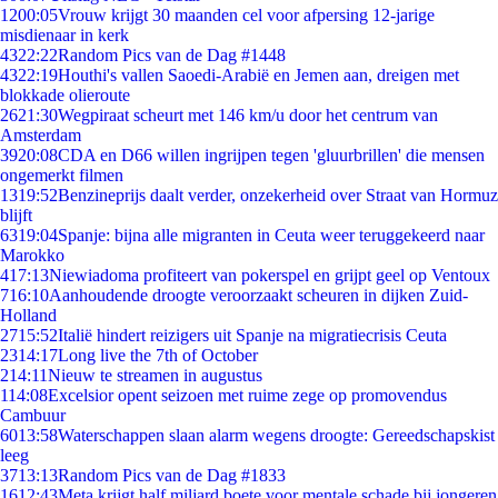
12
00:05
Vrouw krijgt 30 maanden cel voor afpersing 12-jarige
misdienaar in kerk
43
22:22
Random Pics van de Dag #1448
43
22:19
Houthi's vallen Saoedi-Arabië en Jemen aan, dreigen met
blokkade olieroute
26
21:30
Wegpiraat scheurt met 146 km/u door het centrum van
Amsterdam
39
20:08
CDA en D66 willen ingrijpen tegen 'gluurbrillen' die mensen
ongemerkt filmen
13
19:52
Benzineprijs daalt verder, onzekerheid over Straat van Hormuz
blijft
63
19:04
Spanje: bijna alle migranten in Ceuta weer teruggekeerd naar
Marokko
4
17:13
Niewiadoma profiteert van pokerspel en grijpt geel op Ventoux
7
16:10
Aanhoudende droogte veroorzaakt scheuren in dijken Zuid-
Holland
27
15:52
Italië hindert reizigers uit Spanje na migratiecrisis Ceuta
23
14:17
Long live the 7th of October
2
14:11
Nieuw te streamen in augustus
1
14:08
Excelsior opent seizoen met ruime zege op promovendus
Cambuur
60
13:58
Waterschappen slaan alarm wegens droogte: Gereedschapskist
leeg
37
13:13
Random Pics van de Dag #1833
16
12:43
Meta krijgt half miljard boete voor mentale schade bij jongeren