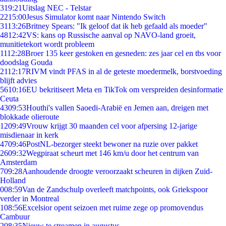
3
19:21
Uitslag NEC - Telstar
22
15:00
Jesus Simulator komt naar Nintendo Switch
31
13:26
Britney Spears: "Ik geloof dat ik heb gefaald als moeder"
48
12:42
VS: kans op Russische aanval op NAVO-land groeit,
munitietekort wordt probleem
11
12:28
Broer 135 keer gestoken en gesneden: zes jaar cel en tbs voor
doodslag Gouda
21
12:17
RIVM vindt PFAS in al de geteste moedermelk, borstvoeding
blijft advies
56
10:16
EU bekritiseert Meta en TikTok om verspreiden desinformatie
Ceuta
43
09:53
Houthi's vallen Saoedi-Arabië en Jemen aan, dreigen met
blokkade olieroute
12
09:49
Vrouw krijgt 30 maanden cel voor afpersing 12-jarige
misdienaar in kerk
47
09:46
PostNL-bezorger steekt bewoner na ruzie over pakket
26
09:32
Wegpiraat scheurt met 146 km/u door het centrum van
Amsterdam
7
09:28
Aanhoudende droogte veroorzaakt scheuren in dijken Zuid-
Holland
0
08:59
Van de Zandschulp overleeft matchpoints, ook Griekspoor
verder in Montreal
1
08:56
Excelsior opent seizoen met ruime zege op promovendus
Cambuur
2
08:35
Nieuw te streamen in augustus