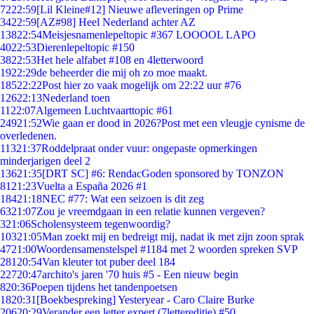
72
22:59
[Lil Kleine#12] Nieuwe afleveringen op Prime
34
22:59
[AZ#98] Heel Nederland achter AZ
138
22:54
Meisjesnamenlepeltopic #367 LOOOOL LAPO
40
22:53
Dierenlepeltopic #150
38
22:53
Het hele alfabet #108 en 4letterwoord
19
22:29
de beheerder die mij oh zo moe maakt.
185
22:22
Post hier zo vaak mogelijk om 22:22 uur #76
126
22:13
Nederland toen
11
22:07
Algemeen Luchtvaarttopic #61
249
21:52
Wie gaan er dood in 2026?Post met een vleugje cynisme de
overledenen.
113
21:37
Roddelpraat onder vuur: ongepaste opmerkingen
minderjarigen deel 2
136
21:35
[DRT SC] #6: RendacGoden sponsored by TONZON
81
21:23
Vuelta a España 2026 #1
184
21:18
NEC #77: Wat een seizoen is dit zeg
63
21:07
Zou je vreemdgaan in een relatie kunnen vergeven?
3
21:06
Scholensysteem tegenwoordig?
103
21:05
Man zoekt mij en bedreigt mij, nadat ik met zijn zoon sprak
47
21:00
Woordensamenstelspel #1184 met 2 woorden spreken SVP
281
20:54
Van kleuter tot puber deel 184
227
20:47
archito's jaren '70 huis #5 - Een nieuw begin
8
20:36
Poepen tijdens het tandenpoetsen
18
20:31
[Boekbespreking] Yesteryear - Caro Claire Burke
206
20:29
Verander een letter expert (7lettereditie) #50