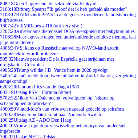
8
08:18
Geen 'happy end' bij seksdate via Kinky.nl
31
08:18
Britney Spears: "Ik geloof dat ik heb gefaald als moeder"
21
08:17
RIVM vindt PFAS in al de geteste moedermelk, borstvoeding
blijft advies
16
07:42
VrijMiBabes #316 (not very sfw!)
32
07:20
Amsterdams dierenasiel DOA overspoeld met babykonijntjes
71
06:36
Meer agressie tegen een andersluidende politieke mening, laat
jij je intimideren?
48
05:34
VS: kans op Russische aanval op NAVO-land groeit,
munitietekort wordt probleem
5
05:32
Nieuwe president De la Espriella gaat strijd aan met
drugskartels Colombia
49
05:28
Trump wil dat J.D. Vance hem in 2028 opvolgt
74
05:24
Israël meldt dood twee militairen in Zuid-Libanon, vergelding
aangekondigd
62
03:28
Random Pics van de Dag #1980
8
03:19
Uitslag PSV - Fortuna Sittard
57
02:32
Dikke Van Dale neemt 'vulvalippen' op: 'stigma op
schaamlippen doorbreken'
40
00:59
Vinted-foto's van vrouwen massaal gedeeld op seksfora
22
00:28
Jesus Simulator komt naar Nintendo Switch
1
00:25
Uitslag AZ - ADO Den Haag
4
00:10
Vrouw krijgt door verwisseling het embryo van ander stel
ingebracht
3
00:07
Uitslag NEC - Telstar