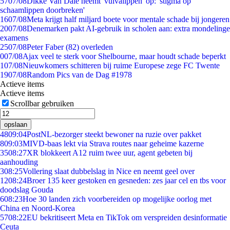
57
07/08
Dikke Van Dale neemt 'vulvalippen' op: 'stigma op
schaamlippen doorbreken'
16
07/08
Meta krijgt half miljard boete voor mentale schade bij jongeren
20
07/08
Denemarken pakt AI-gebruik in scholen aan: extra mondelinge
examens
25
07/08
Peter Faber (82) overleden
0
07/08
Ajax veel te sterk voor Shelbourne, maar houdt schade beperkt
1
07/08
Nieuwkomers schitteren bij ruime Europese zege FC Twente
19
07/08
Random Pics van de Dag #1978
Actieve items
Actieve items
Scrollbar gebruiken
opslaan
48
09:04
PostNL-bezorger steekt bewoner na ruzie over pakket
8
09:03
MIVD-baas lekt via Strava routes naar geheime kazerne
35
08:27
XR blokkeert A12 ruim twee uur, agent gebeten bij
aanhouding
3
08:25
Vollering slaat dubbelslag in Nice en neemt geel over
12
08:24
Broer 135 keer gestoken en gesneden: zes jaar cel en tbs voor
doodslag Gouda
6
08:23
Hoe 30 landen zich voorbereiden op mogelijke oorlog met
China en Noord-Korea
57
08:22
EU bekritiseert Meta en TikTok om verspreiden desinformatie
Ceuta