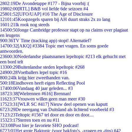
28
02:19
De Avondetappe #177 - Bijna voorbij :(
198
02:00
[RTL] B&B vol liefde 6de seizoen #4
258
01:52
[UFO/UAP] #16 The Age of Disclosure
121
01:45
Koopzegels sparen bij AH duurt straks 2x zo lang
16
01:21
Ik rook nog steeds
145
00:50
Jonge Cambridge professor stapt op na claims over plagiaat
en leugens
9
00:36
TV Time (tracking app) stopt! Alternatief?
147
00:32
[AKQ] #3384 Topic met vragen. En soms goede
antwoorden.
236
00:30
Nederlandse plaatsnamen lepeltopic #213 elk gehucht met
een bord telt
133
00:29
Buitenlandse steden lepeltopic #268
249
00:28
Voetballers lepel topic #16
8
00:24
Ik krijg hier zweethanden van.
5
00:18
Eindhoven heeft eigen Reflecting Pool
174
00:06
Vandaag 40 jaar geleden... #3
187
23:38
[Wielrennen #616] Brennan!
116
23:37
Vrouwen willen geen man meer #30
175
23:31
[WLR SC #417] Nieuw deel openen was kaputt
67
23:29
De neergang van Duitsland als lichtend voorbeeld #3
71
23:23
Teltopic #1567 tel door en door en door....
153
23:17
Sterren toen en nu #11
3
23:08
Post hier je favoriete SHO podcast!
67
23:01
Het grote Baktopic (voor bakfoto's, -vragen en -tips) #42