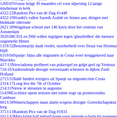
12
00:05
Vrouw krijgt 30 maanden cel voor afpersing 12-jarige
misdienaar in kerk
43
22:22
Random Pics van de Dag #1448
43
22:19
Houthi's vallen Saoedi-Arabië en Jemen aan, dreigen met
blokkade olieroute
26
21:30
Wegpiraat scheurt met 146 km/u door het centrum van
Amsterdam
39
20:08
CDA en D66 willen ingrijpen tegen 'gluurbrillen' die mensen
ongemerkt filmen
13
19:52
Benzineprijs daalt verder, onzekerheid over Straat van Hormuz
blijft
63
19:04
Spanje: bijna alle migranten in Ceuta weer teruggekeerd naar
Marokko
4
17:13
Niewiadoma profiteert van pokerspel en grijpt geel op Ventoux
7
16:10
Aanhoudende droogte veroorzaakt scheuren in dijken Zuid-
Holland
27
15:52
Italië hindert reizigers uit Spanje na migratiecrisis Ceuta
23
14:17
Long live the 7th of October
2
14:11
Nieuw te streamen in augustus
1
14:08
Excelsior opent seizoen met ruime zege op promovendus
Cambuur
60
13:58
Waterschappen slaan alarm wegens droogte: Gereedschapskist
leeg
37
13:13
Random Pics van de Dag #1833
16
12:43
Meta krijgt half miljard boete voor mentale schade bij jongeren