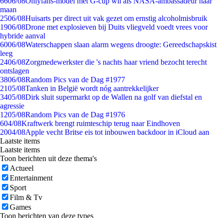
66
06/08
Onlyfans-model met G-cup wil als NASA-ambassadeur naar
maan
25
06/08
Huisarts per direct uit vak gezet om ernstig alcoholmisbruik
19
06/08
Drone met explosieven bij Duits vliegveld voedt vrees voor
hybride aanval
60
06/08
Waterschappen slaan alarm wegens droogte: Gereedschapskist
leeg
24
06/08
Zorgmedewerkster die 's nachts haar vriend bezocht terecht
ontslagen
38
06/08
Random Pics van de Dag #1977
21
05/08
Tanken in België wordt nóg aantrekkelijker
34
05/08
Dirk sluit supermarkt op de Wallen na golf van diefstal en
agressie
12
05/08
Random Pics van de Dag #1976
6
04/08
Kraftwerk brengt ruimteschip terug naar Eindhoven
20
04/08
Apple vecht Britse eis tot inbouwen backdoor in iCloud aan
Laatste items
Laatste items
Toon berichten uit deze thema's
Actueel
Entertainment
Sport
Film & Tv
Games
Toon berichten van deze types