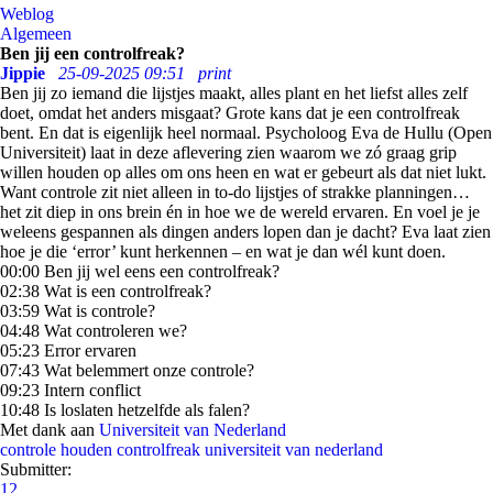
Weblog
Algemeen
Ben jij een controlfreak?
Jippie
25-09-2025 09:51
print
Ben jij zo iemand die lijstjes maakt, alles plant en het liefst alles zelf
doet, omdat het anders misgaat? Grote kans dat je een controlfreak
bent. En dat is eigenlijk heel normaal. Psycholoog Eva de Hullu (Open
Universiteit) laat in deze aflevering zien waarom we zó graag grip
willen houden op alles om ons heen en wat er gebeurt als dat niet lukt.
Want controle zit niet alleen in to-do lijstjes of strakke planningen…
het zit diep in ons brein én in hoe we de wereld ervaren. En voel je je
weleens gespannen als dingen anders lopen dan je dacht? Eva laat zien
hoe je die ‘error’ kunt herkennen – en wat je dan wél kunt doen.
00:00 Ben jij wel eens een controlfreak?
02:38 Wat is een controlfreak?
03:59 Wat is controle?
04:48 Wat controleren we?
05:23 Error ervaren
07:43 Wat belemmert onze controle?
09:23 Intern conflict
10:48 Is loslaten hetzelfde als falen?
Met dank aan
Universiteit van Nederland
controle houden
controlfreak
universiteit van nederland
Submitter:
12