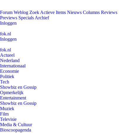
Forum
Weblog
Zoek
Actieve Items
Nieuws
Columns
Reviews
Previews
Specials
Archief
Inloggen
fok.nl
Inloggen
fok.nl
Actueel
Nederland
Internationaal
Economie
Politiek
Tech
Showbiz en Gossip
Opmerkelijk
Entertainment
Showbiz en Gossip
Muziek
Film
Televisie
Media & Cultuur
Bioscoopagenda