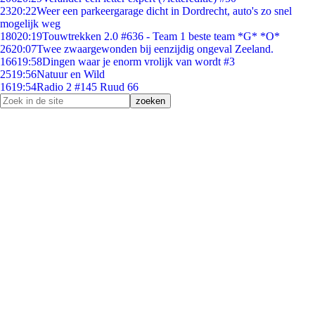
23
20:22
Weer een parkeergarage dicht in Dordrecht, auto's zo snel
mogelijk weg
180
20:19
Touwtrekken 2.0 #636 - Team 1 beste team *G* *O*
26
20:07
Twee zwaargewonden bij eenzijdig ongeval Zeeland.
166
19:58
Dingen waar je enorm vrolijk van wordt #3
25
19:56
Natuur en Wild
16
19:54
Radio 2 #145 Ruud 66