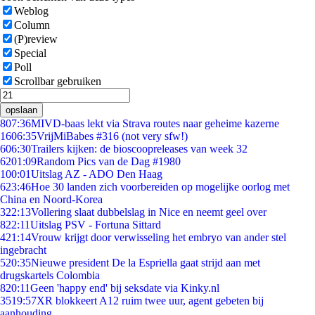
Weblog
Column
(P)review
Special
Poll
Scrollbar gebruiken
opslaan
8
07:36
MIVD-baas lekt via Strava routes naar geheime kazerne
16
06:35
VrijMiBabes #316 (not very sfw!)
6
06:30
Trailers kijken: de bioscoopreleases van week 32
62
01:09
Random Pics van de Dag #1980
1
00:01
Uitslag AZ - ADO Den Haag
6
23:46
Hoe 30 landen zich voorbereiden op mogelijke oorlog met
China en Noord-Korea
3
22:13
Vollering slaat dubbelslag in Nice en neemt geel over
8
22:11
Uitslag PSV - Fortuna Sittard
4
21:14
Vrouw krijgt door verwisseling het embryo van ander stel
ingebracht
5
20:35
Nieuwe president De la Espriella gaat strijd aan met
drugskartels Colombia
8
20:11
Geen 'happy end' bij seksdate via Kinky.nl
35
19:57
XR blokkeert A12 ruim twee uur, agent gebeten bij
aanhouding