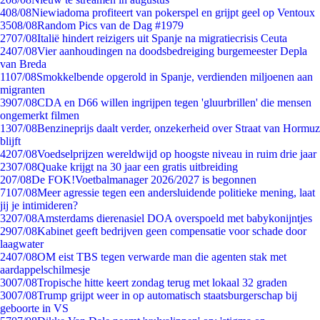
4
08/08
Niewiadoma profiteert van pokerspel en grijpt geel op Ventoux
35
08/08
Random Pics van de Dag #1979
27
07/08
Italië hindert reizigers uit Spanje na migratiecrisis Ceuta
24
07/08
Vier aanhoudingen na doodsbedreiging burgemeester Depla
van Breda
11
07/08
Smokkelbende opgerold in Spanje, verdienden miljoenen aan
migranten
39
07/08
CDA en D66 willen ingrijpen tegen 'gluurbrillen' die mensen
ongemerkt filmen
13
07/08
Benzineprijs daalt verder, onzekerheid over Straat van Hormuz
blijft
42
07/08
Voedselprijzen wereldwijd op hoogste niveau in ruim drie jaar
23
07/08
Quake krijgt na 30 jaar een gratis uitbreiding
2
07/08
De FOK!Voetbalmanager 2026/2027 is begonnen
71
07/08
Meer agressie tegen een andersluidende politieke mening, laat
jij je intimideren?
32
07/08
Amsterdams dierenasiel DOA overspoeld met babykonijntjes
29
07/08
Kabinet geeft bedrijven geen compensatie voor schade door
laagwater
24
07/08
OM eist TBS tegen verwarde man die agenten stak met
aardappelschilmesje
30
07/08
Tropische hitte keert zondag terug met lokaal 32 graden
30
07/08
Trump grijpt weer in op automatisch staatsburgerschap bij
geboorte in VS