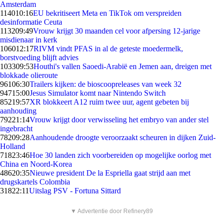
Amsterdam
1140
10:16
EU bekritiseert Meta en TikTok om verspreiden
desinformatie Ceuta
1132
09:49
Vrouw krijgt 30 maanden cel voor afpersing 12-jarige
misdienaar in kerk
1060
12:17
RIVM vindt PFAS in al de geteste moedermelk,
borstvoeding blijft advies
1033
09:53
Houthi's vallen Saoedi-Arabië en Jemen aan, dreigen met
blokkade olieroute
961
06:30
Trailers kijken: de bioscoopreleases van week 32
947
15:00
Jesus Simulator komt naar Nintendo Switch
852
19:57
XR blokkeert A12 ruim twee uur, agent gebeten bij
aanhouding
792
21:14
Vrouw krijgt door verwisseling het embryo van ander stel
ingebracht
782
09:28
Aanhoudende droogte veroorzaakt scheuren in dijken Zuid-
Holland
718
23:46
Hoe 30 landen zich voorbereiden op mogelijke oorlog met
China en Noord-Korea
486
20:35
Nieuwe president De la Espriella gaat strijd aan met
drugskartels Colombia
318
22:11
Uitslag PSV - Fortuna Sittard
▼ Advertentie door Refinery89