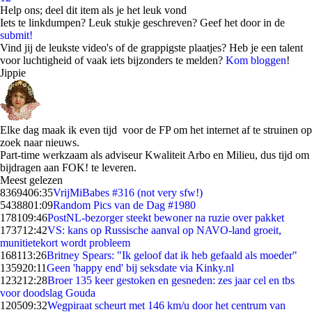
Help ons; deel dit item als je het leuk vond
Iets te linkdumpen? Leuk stukje geschreven? Geef het door in de
submit!
Vind jij de leukste video's of de grappigste plaatjes? Heb je een talent
voor luchtigheid of vaak iets bijzonders te melden?
Kom bloggen
!
Jippie
Elke dag maak ik even tijd voor de FP om het internet af te struinen op
zoek naar nieuws.
Part-time werkzaam als adviseur Kwaliteit Arbo en Milieu, dus tijd om
bijdragen aan FOK! te leveren.
Meest gelezen
83694
06:35
VrijMiBabes #316 (not very sfw!)
54388
01:09
Random Pics van de Dag #1980
1781
09:46
PostNL-bezorger steekt bewoner na ruzie over pakket
1737
12:42
VS: kans op Russische aanval op NAVO-land groeit,
munitietekort wordt probleem
1681
13:26
Britney Spears: "Ik geloof dat ik heb gefaald als moeder"
1359
20:11
Geen 'happy end' bij seksdate via Kinky.nl
1232
12:28
Broer 135 keer gestoken en gesneden: zes jaar cel en tbs
voor doodslag Gouda
1205
09:32
Wegpiraat scheurt met 146 km/u door het centrum van