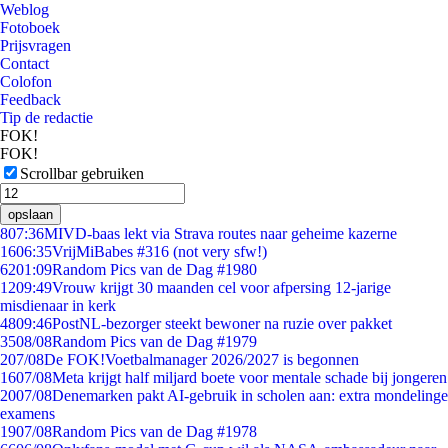
Weblog
Fotoboek
Prijsvragen
Contact
Colofon
Feedback
Tip de redactie
FOK!
FOK!
Scrollbar gebruiken
opslaan
8
07:36
MIVD-baas lekt via Strava routes naar geheime kazerne
16
06:35
VrijMiBabes #316 (not very sfw!)
62
01:09
Random Pics van de Dag #1980
12
09:49
Vrouw krijgt 30 maanden cel voor afpersing 12-jarige
misdienaar in kerk
48
09:46
PostNL-bezorger steekt bewoner na ruzie over pakket
35
08/08
Random Pics van de Dag #1979
2
07/08
De FOK!Voetbalmanager 2026/2027 is begonnen
16
07/08
Meta krijgt half miljard boete voor mentale schade bij jongeren
20
07/08
Denemarken pakt AI-gebruik in scholen aan: extra mondelinge
examens
19
07/08
Random Pics van de Dag #1978