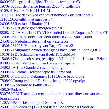
64
09:03
Het grote dagelijkse Trump nieuws topic #31
197
09:02
Tour de France femmes 2026 #5 Lollergps
51
09:01
[Netflix #210] TUDUM
119
09:00
Hoe denkt God echt over homo-seksualiteit? deel 4
111
08:56
Afvallen met injecties #4
249
08:56
Russia vs Ukraine #91
121
08:47
Het grote goedemorgen topic #3
88
08:45
GTA VI #12 GTA VI Extended look 27 Augustus Netflix/YT
120
08:35
Huisarts doet haar werk onder invloed van alcohol
245
08:28
Nederland stevent af op watertekort
163
08:23
1993: Vermissing van Tanja Groen #2
179
08:21
Migranten breken door grens naar Ceuta in Spanje,l #10
101
08:18
De Schatkamer van Beeld & Geluid #4
154
08:17
Wat je ook stemt, je krijgt in NL altijd Links Liberaal Beleid.
84
08:15
2010: Vermissing van Herman Ploegstra
24
08:14
Ariana Grande verlaat de spotlight.
299
08:07
Centraal Bordspeltopic #8 Game on!
280
08:07
Oorlog in Oekraïne #1318 Drone baby drone
78
08:03
Trump wil dat J.D. Vance hem in 2028 opvolgt
91
08:03
Nederlandse Politiek #725
4
08:03
Podcasts
53
07:59
OM-Teamleider met kinderporno is oud-directeur van twee
basisscholen
12
07:55
Petitie behoud npo 5 Soul & Jazz
260
07:50
[Videoland] B&B vol liefde 6de seizoen #1 voor de