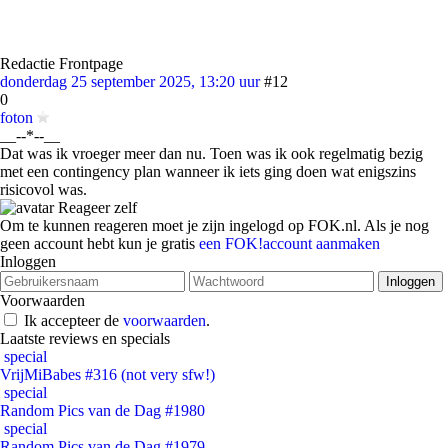
Redactie Frontpage
donderdag 25 september 2025, 13:20 uur
#12
0
foton
__--*--__
Dat was ik vroeger meer dan nu. Toen was ik ook regelmatig bezig
met een contingency plan wanneer ik iets ging doen wat enigszins
risicovol was.
Reageer zelf
Om te kunnen reageren moet je zijn ingelogd op FOK.nl. Als je nog
geen account hebt kun je gratis
een FOK!account aanmaken
Inloggen
Voorwaarden
Ik accepteer de
voorwaarden
.
Laatste reviews en specials
special
VrijMiBabes #316 (not very sfw!)
special
Random Pics van de Dag #1980
special
Random Pics van de Dag #1979