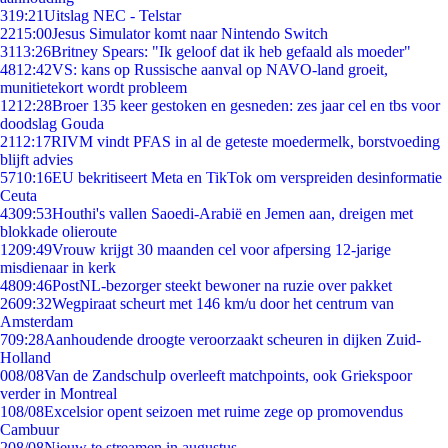
3
19:21
Uitslag NEC - Telstar
22
15:00
Jesus Simulator komt naar Nintendo Switch
31
13:26
Britney Spears: "Ik geloof dat ik heb gefaald als moeder"
48
12:42
VS: kans op Russische aanval op NAVO-land groeit,
munitietekort wordt probleem
12
12:28
Broer 135 keer gestoken en gesneden: zes jaar cel en tbs voor
doodslag Gouda
21
12:17
RIVM vindt PFAS in al de geteste moedermelk, borstvoeding
blijft advies
57
10:16
EU bekritiseert Meta en TikTok om verspreiden desinformatie
Ceuta
43
09:53
Houthi's vallen Saoedi-Arabië en Jemen aan, dreigen met
blokkade olieroute
12
09:49
Vrouw krijgt 30 maanden cel voor afpersing 12-jarige
misdienaar in kerk
48
09:46
PostNL-bezorger steekt bewoner na ruzie over pakket
26
09:32
Wegpiraat scheurt met 146 km/u door het centrum van
Amsterdam
7
09:28
Aanhoudende droogte veroorzaakt scheuren in dijken Zuid-
Holland
0
08/08
Van de Zandschulp overleeft matchpoints, ook Griekspoor
verder in Montreal
1
08/08
Excelsior opent seizoen met ruime zege op promovendus
Cambuur
2
08/08
Nieuw te streamen in augustus