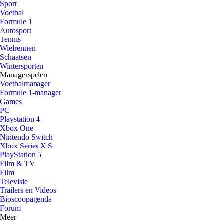
Sport
Voetbal
Formule 1
Autosport
Tennis
Wielrennen
Schaatsen
Wintersporten
Managerspelen
Voetbalmanager
Formule 1-manager
Games
PC
Playstation 4
Xbox One
Nintendo Switch
Xbox Series X|S
PlayStation 5
Film & TV
Film
Televisie
Trailers en Videos
Bioscoopagenda
Forum
Meer