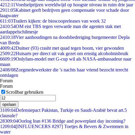
42
12:11
Voedselprijzen wereldwijd op hoogste niveau in ruim drie jaar
29
11:05
Kabinet geeft bedrijven geen compensatie voor schade door
laagwater
6
11:03
Trailers kijken: de bioscoopreleases van week 32
24
10:54
OM eist TBS tegen verwarde man die agenten stak met
aardappelschilmesje
24
10:18
Vier aanhoudingen na doodsbedreiging burgemeester Depla
van Breda
40
09:42
Duitser (93) crasht met quad tegen boom, vier gewonden
25
09:22
Huisarts per direct uit vak gezet om ernstig alcoholmisbruik
66
09:19
Onlyfans-model met G-cup wil als NASA-ambassadeur naar
maan
24
08/08
Zorgmedewerkster die 's nachts haar vriend bezocht terecht
ontslagen
Forum
Forum
Scrollbar gebruiken
opslaan
31
09:04
Defensiepact Pakistan, Turkije en Saudi-Arabië bevat art.5
clausule?
283
09:04
Oorlog Iran #136 Bridge and powerplant day incoming?
12
09:04
[INFLUENCERS #297] Toetjes & Bevers & Zwemmen in
water