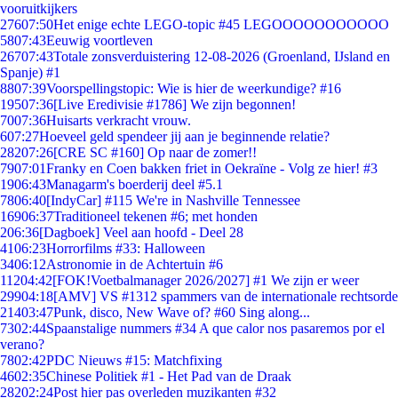
vooruitkijkers
276
07:50
Het enige echte LEGO-topic #45 LEGOOOOOOOOOOO
58
07:43
Eeuwig voortleven
267
07:43
Totale zonsverduistering 12-08-2026 (Groenland, IJsland en
Spanje) #1
88
07:39
Voorspellingstopic: Wie is hier de weerkundige? #16
195
07:36
[Live Eredivisie #1786] We zijn begonnen!
70
07:36
Huisarts verkracht vrouw.
6
07:27
Hoeveel geld spendeer jij aan je beginnende relatie?
282
07:26
[CRE SC #160] Op naar de zomer!!
79
07:01
Franky en Coen bakken friet in Oekraïne - Volg ze hier! #3
19
06:43
Managarm's boerderij deel #5.1
78
06:40
[IndyCar] #115 We're in Nashville Tennessee
169
06:37
Traditioneel tekenen #6; met honden
2
06:36
[Dagboek] Veel aan hoofd - Deel 28
41
06:23
Horrorfilms #33: Halloween
34
06:12
Astronomie in de Achtertuin #6
112
04:42
[FOK!Voetbalmanager 2026/2027] #1 We zijn er weer
299
04:18
[AMV] VS #1312 spammers van de internationale rechtsorde
214
03:47
Punk, disco, New Wave of? #60 Sing along...
73
02:44
Spaanstalige nummers #34 A que calor nos pasaremos por el
verano?
78
02:42
PDC Nieuws #15: Matchfixing
46
02:35
Chinese Politiek #1 - Het Pad van de Draak
282
02:24
Post hier pas overleden muzikanten #32