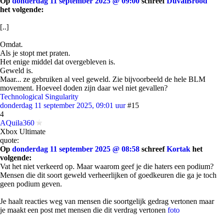
Op
donderdag 11 september 2025 @ 09:00
schreef
DuvalBrood
het volgende:
[..]
Omdat.
Als je stopt met praten.
Het enige middel dat overgebleven is.
Geweld is.
Maar... ze gebruiken al veel geweld. Zie bijvoorbeeld de hele BLM
movement. Hoeveel doden zijn daar wel niet gevallen?
Technological Singularity
donderdag 11 september 2025, 09:01 uur
#15
4
AQuila360
Xbox Ultimate
quote:
Op
donderdag 11 september 2025 @ 08:58
schreef
Kortak
het
volgende:
Vat het niet verkeerd op. Maar waarom geef je die haters een podium?
Mensen die dit soort geweld verheerlijken of goedkeuren die ga je toch
geen podium geven.
Je haalt reacties weg van mensen die soortgelijk gedrag vertonen maar
je maakt een post met mensen die dit verdrag vertonen
foto