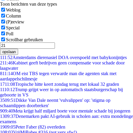
Toon berichten van deze types
Weblog
Column
(P)review
Special
Poll
Scrollbar gebruiken
opslaan
1
11:52
Amsterdams dierenasiel DOA overspoeld met babykonijntjes
2
11:46
Kabinet geeft bedrijven geen compensatie voor schade door
laagwater
8
11:14
OM eist TBS tegen verwarde man die agenten stak met
aardappelschilmesje
17
11:08
Tropische hitte keert zondag terug met lokaal 32 graden
11
10:12
Trump grijpt weer in op automatisch staatsburgerschap bij
geboorte in VS
35
09:51
Dikke Van Dale neemt 'vulvalippen' op: 'stigma op
schaamlippen doorbreken'
9
09:40
Meta krijgt half miljard boete voor mentale schade bij jongeren
13
09:37
Denemarken pakt AI-gebruik in scholen aan: extra mondelinge
examens
19
09:05
Peter Faber (82) overleden
1
08:03
VrijMiBabes #316 (not very sfw!)