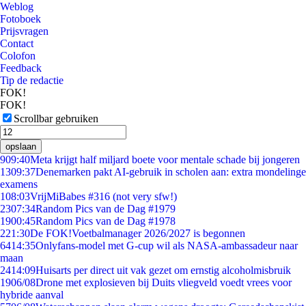
Weblog
Fotoboek
Prijsvragen
Contact
Colofon
Feedback
Tip de redactie
FOK!
FOK!
Scrollbar gebruiken
opslaan
9
09:40
Meta krijgt half miljard boete voor mentale schade bij jongeren
13
09:37
Denemarken pakt AI-gebruik in scholen aan: extra mondelinge
examens
1
08:03
VrijMiBabes #316 (not very sfw!)
23
07:34
Random Pics van de Dag #1979
19
00:45
Random Pics van de Dag #1978
2
21:30
De FOK!Voetbalmanager 2026/2027 is begonnen
64
14:35
Onlyfans-model met G-cup wil als NASA-ambassadeur naar
maan
24
14:09
Huisarts per direct uit vak gezet om ernstig alcoholmisbruik
19
06/08
Drone met explosieven bij Duits vliegveld voedt vrees voor
hybride aanval