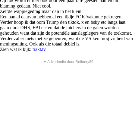
Op fok wordt er hier ook door een paar rare geesten aan victim
blaming gedaan. Niet cool.
Zelfde wappiegedrag maar dan in het klein.
Een aantal daarvan hebben al een tijdje FOK!vakantie gekregen.
Verder hoop ik dat oom Trump den tiktok, x en bsky etc langs laat
gaan door DHS, FBI etc en dat de juichers in de gaten worden
gehouden want dat zijn de potentiële aanslagplegers van de toekomst.
Verder zal er niets met ze gebeuren, want de VS kent nog vrijheid van
meningsuiting. Ook als die totaal debiel is.
Zien wat ik kijk:
trakt.tv
▼ Advertentie door Refinery89