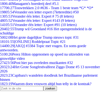
18
06:40
Managarm's boerderij deel #5.1
177
06:27
Touwtrekken 2.0 #636 - Team 1 beste team *G* *O*
198
05:54
Verander een letter expert (7lettereditie) #50
13
05:53
Verander één letter. Expert # 75 (8 letters)
48
05:52
Verander één letter: Expert #143 (9 letters)
141
05:51
Verander één letter: Expert #91 (10 letters)
204
02:55
Trump wil Groenland #16 Het opengrensbeleid is de
schuldige
50
02:08
Het grote dagelijkse Trump nieuws topic #31
181
01:55
[ONLINE] Roddelpraat Topic #21
144
00:29
[AKQ] #3384 Topic met vragen. En soms goede
antwoorden.
51
00:26
Perez Hilton opgenomen op spoed na uitzenden van
gruwelijke video
274
23:56
Post hier pas overleden muzikanten #32
203
23:24
Het Grote Songfestivalfeest Ziggo Dome #5 13 november
2026
20
23:23
Capibara's wandelen doodleuk het Braziliaanse parlement
binnen
18
23:19
Waarom doen vrouwen altijd hun telly in de kontzak?