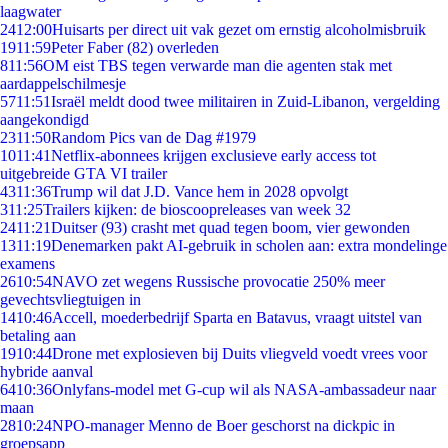
laagwater
24
12:00
Huisarts per direct uit vak gezet om ernstig alcoholmisbruik
19
11:59
Peter Faber (82) overleden
8
11:56
OM eist TBS tegen verwarde man die agenten stak met
aardappelschilmesje
57
11:51
Israël meldt dood twee militairen in Zuid-Libanon, vergelding
aangekondigd
23
11:50
Random Pics van de Dag #1979
10
11:41
Netflix-abonnees krijgen exclusieve early access tot
uitgebreide GTA VI trailer
43
11:36
Trump wil dat J.D. Vance hem in 2028 opvolgt
3
11:25
Trailers kijken: de bioscoopreleases van week 32
24
11:21
Duitser (93) crasht met quad tegen boom, vier gewonden
13
11:19
Denemarken pakt AI-gebruik in scholen aan: extra mondelinge
examens
26
10:54
NAVO zet wegens Russische provocatie 250% meer
gevechtsvliegtuigen in
14
10:46
Accell, moederbedrijf Sparta en Batavus, vraagt uitstel van
betaling aan
19
10:44
Drone met explosieven bij Duits vliegveld voedt vrees voor
hybride aanval
64
10:36
Onlyfans-model met G-cup wil als NASA-ambassadeur naar
maan
28
10:24
NPO-manager Menno de Boer geschorst na dickpic in
groepsapp