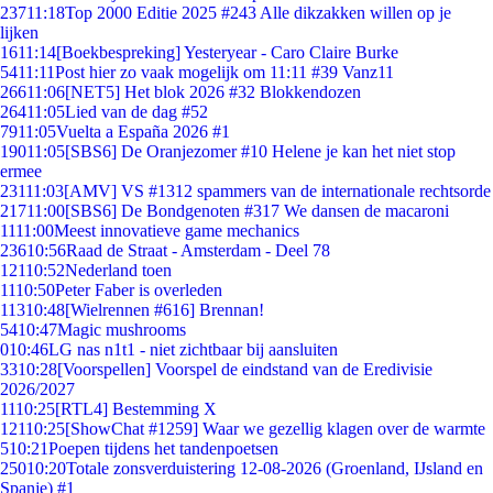
237
11:18
Top 2000 Editie 2025 #243 Alle dikzakken willen op je
lijken
16
11:14
[Boekbespreking] Yesteryear - Caro Claire Burke
54
11:11
Post hier zo vaak mogelijk om 11:11 #39 Vanz11
266
11:06
[NET5] Het blok 2026 #32 Blokkendozen
264
11:05
Lied van de dag #52
79
11:05
Vuelta a España 2026 #1
190
11:05
[SBS6] De Oranjezomer #10 Helene je kan het niet stop
ermee
231
11:03
[AMV] VS #1312 spammers van de internationale rechtsorde
217
11:00
[SBS6] De Bondgenoten #317 We dansen de macaroni
11
11:00
Meest innovatieve game mechanics
236
10:56
Raad de Straat - Amsterdam - Deel 78
121
10:52
Nederland toen
11
10:50
Peter Faber is overleden
113
10:48
[Wielrennen #616] Brennan!
54
10:47
Magic mushrooms
0
10:46
LG nas n1t1 - niet zichtbaar bij aansluiten
33
10:28
[Voorspellen] Voorspel de eindstand van de Eredivisie
2026/2027
11
10:25
[RTL4] Bestemming X
121
10:25
[ShowChat #1259] Waar we gezellig klagen over de warmte
5
10:21
Poepen tijdens het tandenpoetsen
250
10:20
Totale zonsverduistering 12-08-2026 (Groenland, IJsland en
Spanje) #1