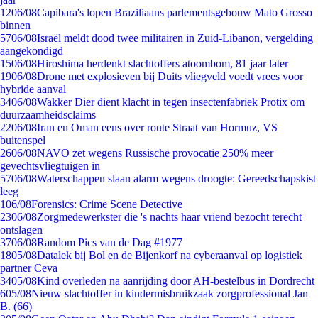
12
06/08
Capibara's lopen Braziliaans parlementsgebouw Mato Grosso
binnen
57
06/08
Israël meldt dood twee militairen in Zuid-Libanon, vergelding
aangekondigd
15
06/08
Hiroshima herdenkt slachtoffers atoombom, 81 jaar later
19
06/08
Drone met explosieven bij Duits vliegveld voedt vrees voor
hybride aanval
34
06/08
Wakker Dier dient klacht in tegen insectenfabriek Protix om
duurzaamheidsclaims
22
06/08
Iran en Oman eens over route Straat van Hormuz, VS
buitenspel
26
06/08
NAVO zet wegens Russische provocatie 250% meer
gevechtsvliegtuigen in
57
06/08
Waterschappen slaan alarm wegens droogte: Gereedschapskist
leeg
1
06/08
Forensics: Crime Scene Detective
23
06/08
Zorgmedewerkster die 's nachts haar vriend bezocht terecht
ontslagen
37
06/08
Random Pics van de Dag #1977
18
05/08
Datalek bij Bol en de Bijenkorf na cyberaanval op logistiek
partner Ceva
34
05/08
Kind overleden na aanrijding door AH-bestelbus in Dordrecht
6
05/08
Nieuw slachtoffer in kindermisbruikzaak zorgprofessional Jan
B. (66)