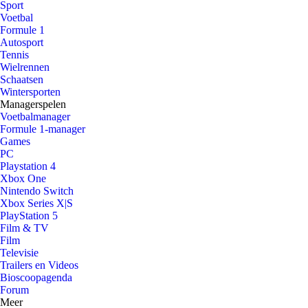
Sport
Voetbal
Formule 1
Autosport
Tennis
Wielrennen
Schaatsen
Wintersporten
Managerspelen
Voetbalmanager
Formule 1-manager
Games
PC
Playstation 4
Xbox One
Nintendo Switch
Xbox Series X|S
PlayStation 5
Film & TV
Film
Televisie
Trailers en Videos
Bioscoopagenda
Forum
Meer