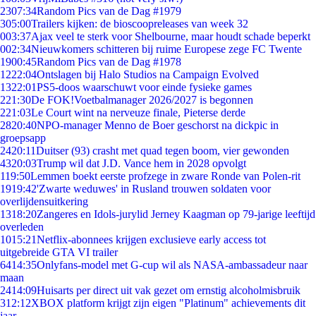
23
07:34
Random Pics van de Dag #1979
3
05:00
Trailers kijken: de bioscoopreleases van week 32
0
03:37
Ajax veel te sterk voor Shelbourne, maar houdt schade beperkt
0
02:34
Nieuwkomers schitteren bij ruime Europese zege FC Twente
19
00:45
Random Pics van de Dag #1978
12
22:04
Ontslagen bij Halo Studios na Campaign Evolved
13
22:01
PS5-doos waarschuwt voor einde fysieke games
2
21:30
De FOK!Voetbalmanager 2026/2027 is begonnen
2
21:03
Le Court wint na nerveuze finale, Pieterse derde
28
20:40
NPO-manager Menno de Boer geschorst na dickpic in
groepsapp
24
20:11
Duitser (93) crasht met quad tegen boom, vier gewonden
43
20:03
Trump wil dat J.D. Vance hem in 2028 opvolgt
1
19:50
Lemmen boekt eerste profzege in zware Ronde van Polen-rit
19
19:42
'Zwarte weduwes' in Rusland trouwen soldaten voor
overlijdensuitkering
13
18:20
Zangeres en Idols-jurylid Jerney Kaagman op 79-jarige leeftijd
overleden
10
15:21
Netflix-abonnees krijgen exclusieve early access tot
uitgebreide GTA VI trailer
64
14:35
Onlyfans-model met G-cup wil als NASA-ambassadeur naar
maan
24
14:09
Huisarts per direct uit vak gezet om ernstig alcoholmisbruik
3
12:12
XBOX platform krijgt zijn eigen "Platinum" achievements dit
jaar