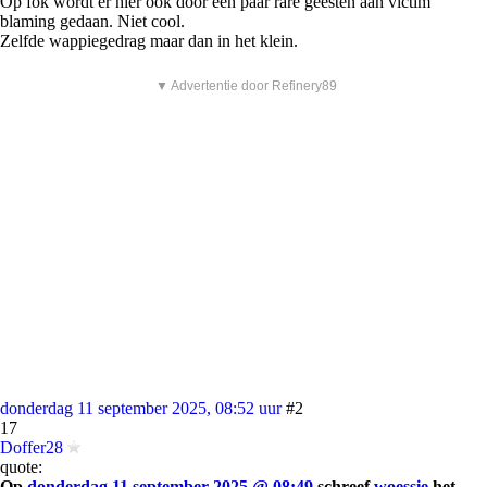
Op fok wordt er hier ook door een paar rare geesten aan victim
blaming gedaan. Niet cool.
Zelfde wappiegedrag maar dan in het klein.
▼ Advertentie door Refinery89
donderdag 11 september 2025, 08:52 uur
#2
17
Doffer28
quote:
Op
donderdag 11 september 2025 @ 08:49
schreef
woessie
het