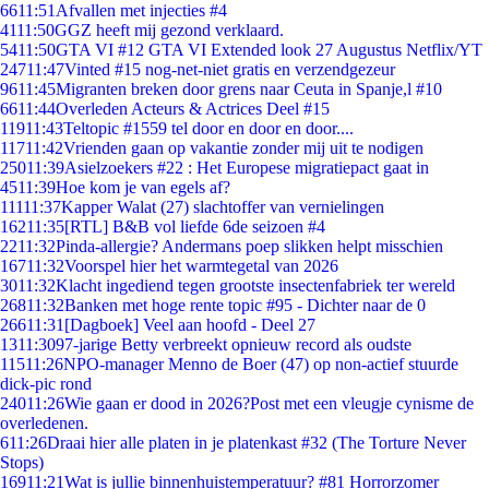
66
11:51
Afvallen met injecties #4
41
11:50
GGZ heeft mij gezond verklaard.
54
11:50
GTA VI #12 GTA VI Extended look 27 Augustus Netflix/YT
247
11:47
Vinted #15 nog-net-niet gratis en verzendgezeur
96
11:45
Migranten breken door grens naar Ceuta in Spanje,l #10
66
11:44
Overleden Acteurs & Actrices Deel #15
119
11:43
Teltopic #1559 tel door en door en door....
117
11:42
Vrienden gaan op vakantie zonder mij uit te nodigen
250
11:39
Asielzoekers #22 : Het Europese migratiepact gaat in
45
11:39
Hoe kom je van egels af?
111
11:37
Kapper Walat (27) slachtoffer van vernielingen
162
11:35
[RTL] B&B vol liefde 6de seizoen #4
22
11:32
Pinda-allergie? Andermans poep slikken helpt misschien
167
11:32
Voorspel hier het warmtegetal van 2026
30
11:32
Klacht ingediend tegen grootste insectenfabriek ter wereld
268
11:32
Banken met hoge rente topic #95 - Dichter naar de 0
266
11:31
[Dagboek] Veel aan hoofd - Deel 27
13
11:30
97-jarige Betty verbreekt opnieuw record als oudste
115
11:26
NPO-manager Menno de Boer (47) op non-actief stuurde
dick-pic rond
240
11:26
Wie gaan er dood in 2026?Post met een vleugje cynisme de
overledenen.
6
11:26
Draai hier alle platen in je platenkast #32 (The Torture Never
Stops)
169
11:21
Wat is jullie binnenhuistemperatuur? #81 Horrorzomer