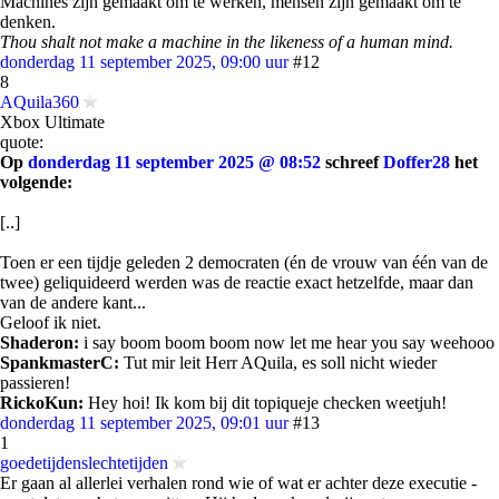
Machines zijn gemaakt om te werken, mensen zijn gemaakt om te
denken.
Thou shalt not make a machine in the likeness of a human mind.
donderdag 11 september 2025, 09:00 uur
#12
8
AQuila360
Xbox Ultimate
quote:
Op
donderdag 11 september 2025 @ 08:52
schreef
Doffer28
het
volgende:
[..]
Toen er een tijdje geleden 2 democraten (én de vrouw van één van de
twee) geliquideerd werden was de reactie exact hetzelfde, maar dan
van de andere kant...
Geloof ik niet.
Shaderon:
i say boom boom boom now let me hear you say weehooo
SpankmasterC:
Tut mir leit Herr AQuila, es soll nicht wieder
passieren!
RickoKun:
Hey hoi! Ik kom bij dit topiqueje checken weetjuh!
donderdag 11 september 2025, 09:01 uur
#13
1
goedetijdenslechtetijden
Er gaan al allerlei verhalen rond wie of wat er achter deze executie -