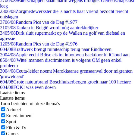
57
06/08
Waterschappen slaan alarm wegens droogte: Gereedschapskist
leeg
23
06/08
Zorgmedewerkster die 's nachts haar vriend bezocht terecht
ontslagen
37
06/08
Random Pics van de Dag #1977
21
05/08
Tanken in België wordt nóg aantrekkelijker
34
05/08
Dirk sluit supermarkt op de Wallen na golf van diefstal en
agressie
12
05/08
Random Pics van de Dag #1976
6
04/08
Kraftwerk brengt ruimteschip terug naar Eindhoven
20
04/08
Apple vecht Britse eis tot inbouwen backdoor in iCloud aan
85
04/08
'Witte' mannen discrimineren is volgens OM geen enkel
probleem
30
04/08
Ceuta-leider noemt Marokkaanse grensaanval door migranten
'gruweldaad'
6
04/08
Grote natuurbrand Boschhuizerbergen groeit naar 100 hectare
6
04/08
FOK! was even down
Laatste items
Laatste items
Toon berichten uit deze thema's
Actueel
Entertainment
Sport
Film & Tv
Games