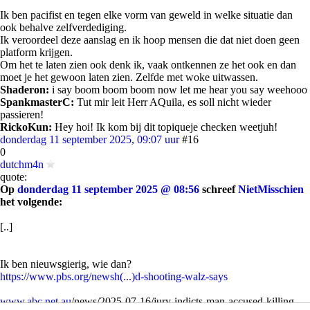
Ik ben pacifist en tegen elke vorm van geweld in welke situatie dan
ook behalve zelfverdediging.
Ik veroordeel deze aanslag en ik hoop mensen die dat niet doen geen
platform krijgen.
Om het te laten zien ook denk ik, vaak ontkennen ze het ook en dan
moet je het gewoon laten zien. Zelfde met woke uitwassen.
Shaderon:
i say boom boom boom now let me hear you say weehooo
SpankmasterC:
Tut mir leit Herr AQuila, es soll nicht wieder
passieren!
RickoKun:
Hey hoi! Ik kom bij dit topiqueje checken weetjuh!
donderdag 11 september 2025, 09:07 uur
#16
0
dutchm4n
quote:
Op
donderdag 11 september 2025 @ 08:56
schreef
NietMisschien
het volgende:
[..]
Ik ben nieuwsgierig, wie dan?
https://www.pbs.org/newsh(...)d-shooting-walz-says
www.abc.net.au
/news/2025-07-16/jury-indicts-man-accused-killing-