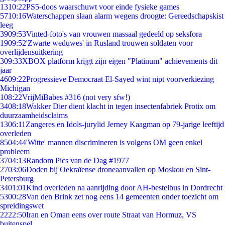
13
10:22
PS5-doos waarschuwt voor einde fysieke games
57
10:16
Waterschappen slaan alarm wegens droogte: Gereedschapskist
leeg
39
09:53
Vinted-foto's van vrouwen massaal gedeeld op seksfora
19
09:52
'Zwarte weduwes' in Rusland trouwen soldaten voor
overlijdensuitkering
3
09:33
XBOX platform krijgt zijn eigen "Platinum" achievements dit
jaar
46
09:22
Progressieve Democraat El-Sayed wint nipt voorverkiezing
Michigan
1
08:22
VrijMiBabes #316 (not very sfw!)
34
08:18
Wakker Dier dient klacht in tegen insectenfabriek Protix om
duurzaamheidsclaims
13
06:11
Zangeres en Idols-jurylid Jerney Kaagman op 79-jarige leeftijd
overleden
85
04:44
'Witte' mannen discrimineren is volgens OM geen enkel
probleem
37
04:13
Random Pics van de Dag #1977
27
03:06
Doden bij Oekraïense droneaanvallen op Moskou en Sint-
Petersburg
34
01:01
Kind overleden na aanrijding door AH-bestelbus in Dordrecht
53
00:28
Van den Brink zet nog eens 14 gemeenten onder toezicht om
spreidingswet
22
22:50
Iran en Oman eens over route Straat van Hormuz, VS
buitenspel