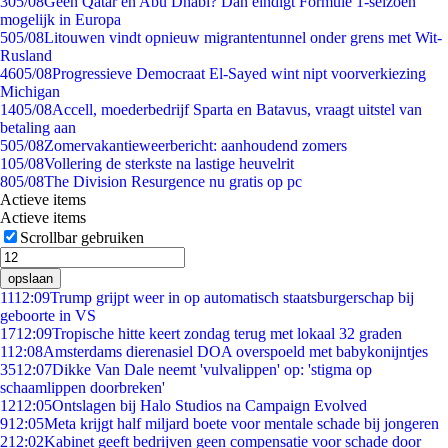
3
05/08
Geen Qatar en Abu Dhabi? Dan eindigt Formule 1-seizoen
mogelijk in Europa
5
05/08
Litouwen vindt opnieuw migrantentunnel onder grens met Wit-
Rusland
46
05/08
Progressieve Democraat El-Sayed wint nipt voorverkiezing
Michigan
14
05/08
Accell, moederbedrijf Sparta en Batavus, vraagt uitstel van
betaling aan
5
05/08
Zomervakantieweerbericht: aanhoudend zomers
1
05/08
Vollering de sterkste na lastige heuvelrit
8
05/08
The Division Resurgence nu gratis op pc
Actieve items
Actieve items
Scrollbar gebruiken
opslaan
11
12:09
Trump grijpt weer in op automatisch staatsburgerschap bij
geboorte in VS
17
12:09
Tropische hitte keert zondag terug met lokaal 32 graden
1
12:08
Amsterdams dierenasiel DOA overspoeld met babykonijntjes
35
12:07
Dikke Van Dale neemt 'vulvalippen' op: 'stigma op
schaamlippen doorbreken'
12
12:05
Ontslagen bij Halo Studios na Campaign Evolved
9
12:05
Meta krijgt half miljard boete voor mentale schade bij jongeren
2
12:02
Kabinet geeft bedrijven geen compensatie voor schade door