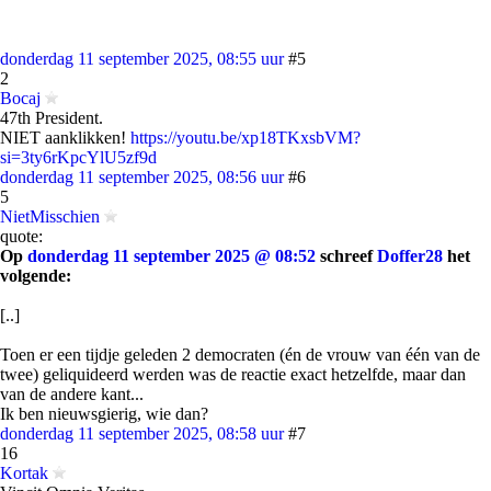
donderdag 11 september 2025, 08:55 uur
#5
2
Bocaj
47th President.
NIET aanklikken!
https://youtu.be/xp18TKxsbVM?
si=3ty6rKpcYlU5zf9d
donderdag 11 september 2025, 08:56 uur
#6
5
NietMisschien
quote:
Op
donderdag 11 september 2025 @ 08:52
schreef
Doffer28
het
volgende:
[..]
Toen er een tijdje geleden 2 democraten (én de vrouw van één van de
twee) geliquideerd werden was de reactie exact hetzelfde, maar dan
van de andere kant...
Ik ben nieuwsgierig, wie dan?
donderdag 11 september 2025, 08:58 uur
#7
16
Kortak