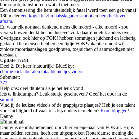
homofoob, transfoob en wat al niet meer.
Een demonisering die hem uiteindelijk fataal werd toen een gek vanaf
180 meter
een kogel in zijn halsslagader schoot
en
hem het leven
afnam
.
En waar elk normaal denkend mens die moord - elke moord - zou
verafschuwen denkt het 'inclusieve' volk daar duidelijk anders over.
Overigens: ook hier op FOK! hebben sommigen juichend en lacherig
gedaan. Die mensen hebben een tijdje FOK!vakantie omdat wij
zinloze moordaanslagen goedpraten, toejuichen of aanmoedigen niet
toestaan.
Update 17:43
:
Deel 2. Dit keer (natuurlijk) BlueSky:
charlie kirk
liberalen
totaaldebieltjes
video
Submitter:
372
Help ons; deel dit item als je het leuk vond
Iets te linkdumpen? Leuk stukje geschreven? Geef het door in de
submit!
Vind jij de leukste video's of de grappigste plaatjes? Heb je een talent
voor luchtigheid of vaak iets bijzonders te melden?
Kom bloggen
!
Danny
Danny is de initiatiefnemer, oprichter en eigenaar van FOK.nl. Hij is
maar zelden serieus, heeft een uitgesproken Rotterdamse mening die
lang niet altijd politiek correct is en bezit de bizarre eigenschap mensen