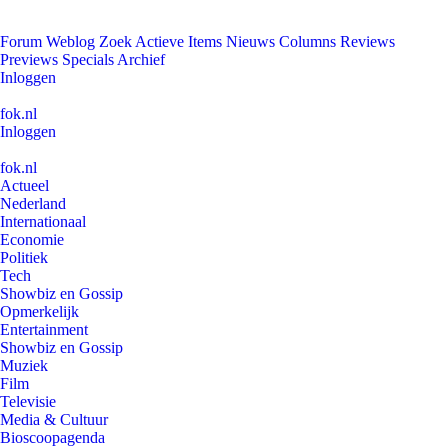
Forum
Weblog
Zoek
Actieve Items
Nieuws
Columns
Reviews
Previews
Specials
Archief
Inloggen
fok.nl
Inloggen
fok.nl
Actueel
Nederland
Internationaal
Economie
Politiek
Tech
Showbiz en Gossip
Opmerkelijk
Entertainment
Showbiz en Gossip
Muziek
Film
Televisie
Media & Cultuur
Bioscoopagenda