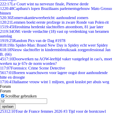
2
22:17
Le Court wint na nerveuze finale, Pieterse derde
12
20:48
Capibara's lopen Braziliaans parlementsgebouw Mato Grosso
binnen
5
20:30
Zomervakantieweerbericht: aanhoudend zomers
1
20:21
Lemmen boekt eerste profzege in zware Ronde van Polen-rit
15
19:45
Hiroshima herdenkt slachtoffers atoombom, 81 jaar later
21
19:34
OM: vierde verdachte (18) vast op verdenking van beramen
aanslag
19
19:25
Random Pics van de Dag #1978
8
18:19
In Spider-Man: Brand New Day is Spidey echt weer Spidey
6
18:18
Nieuw slachtoffer in kindermisbruikzaak zorgprofessional Jan
B. (66)
45
17:10
Doorwerken na AOW-leeftijd vaker vastgelegd in cao's, moet
werken na je 67e de norm worden?
1
17:07
Forensics: Crime Scene Detective
56
17:01
Boeren waarschuwen voor lagere oogst door aanhoudende
hitte en droogte
17
16:41
Italiaanse vrouw wint 1 miljoen, gooit kraslot per abuis weg
Forum
Forum
Scrollbar gebruiken
opslaan
253
12:10
Tour de France femmes 2026 #3 Tijd voor de borstcrawl