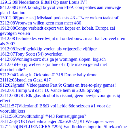
129
12:09
[Nederlands Elftal] Op naar Louis IV?
84
12:08
UEFA kondigt boycot van FIFA-competities aan vanwege
plan Infantino
150
12:08
[podcasts] Misdaad podcasts #3 - Twee weken taakstraf
32
12:08
Vrouwen willen geen man meer #30
19
12:08
Congo verbiedt export van koper en kobalt, Europa zal
gevolgen voelen
19
12:08
Techniekles verdwijnt uit onderbouw: maar half zo veel uren
als 2007
19
12:08
Jezelf gelukkig voelen als vrijgezelle vijftiger
16
12:07
Tony Scott (54) overleden
44
12:06
Woningtekort: dus ga je woningen slopen, logisch
25
12:05
Heb jij wel eens (online of irl) te maken gehad met
discriminatie?
57
12:04
Oorlog in Oekraïne #1318 Drone baby drone
211
12:03
Israel en Gaza #17
9
12:02
[gratis] Videogames Part 9: Gratis en free-to-play games!
19
12:01
Trump wil dat J.D. Vance hem in 2028 opvolgt
221
12:00
GR: Elk glas alcohol is riskant, geen bewijs voor gunstig
effect
241
11:57
[Videoland] B&B vol liefde 6de seizoen #1 voor de
vooruitkijkers
17
11:56
[Crowdfunding] #443 Rentestijgingen?
78
11:56
[FOK!Voetbalmanager 2026/2027] #1 We zijn er weer
127
11:55
[INFLUENCERS #295] Van flodderslinger tot Shrek-crème