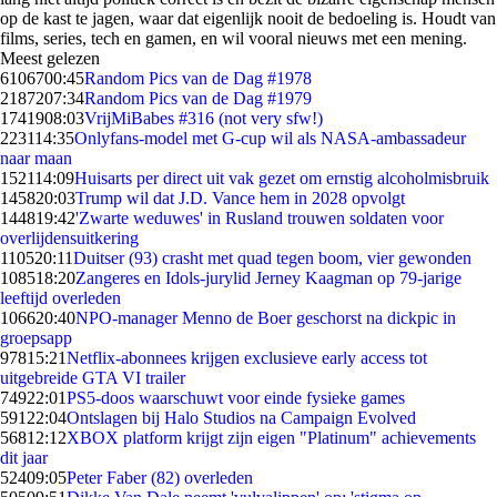
op de kast te jagen, waar dat eigenlijk nooit de bedoeling is. Houdt van
films, series, tech en gamen, en wil vooral nieuws met een mening.
Meest gelezen
61067
00:45
Random Pics van de Dag #1978
21872
07:34
Random Pics van de Dag #1979
17419
08:03
VrijMiBabes #316 (not very sfw!)
2231
14:35
Onlyfans-model met G-cup wil als NASA-ambassadeur
naar maan
1521
14:09
Huisarts per direct uit vak gezet om ernstig alcoholmisbruik
1458
20:03
Trump wil dat J.D. Vance hem in 2028 opvolgt
1448
19:42
'Zwarte weduwes' in Rusland trouwen soldaten voor
overlijdensuitkering
1105
20:11
Duitser (93) crasht met quad tegen boom, vier gewonden
1085
18:20
Zangeres en Idols-jurylid Jerney Kaagman op 79-jarige
leeftijd overleden
1066
20:40
NPO-manager Menno de Boer geschorst na dickpic in
groepsapp
978
15:21
Netflix-abonnees krijgen exclusieve early access tot
uitgebreide GTA VI trailer
749
22:01
PS5-doos waarschuwt voor einde fysieke games
591
22:04
Ontslagen bij Halo Studios na Campaign Evolved
568
12:12
XBOX platform krijgt zijn eigen "Platinum" achievements
dit jaar
524
09:05
Peter Faber (82) overleden