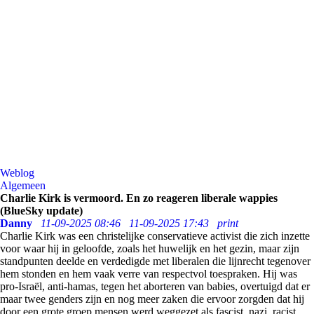
Weblog
Algemeen
Charlie Kirk is vermoord. En zo reageren liberale wappies
(BlueSky update)
Danny
11-09-2025 08:46
11-09-2025 17:43
print
Charlie Kirk was een christelijke conservatieve activist die zich inzette
voor waar hij in geloofde, zoals het huwelijk en het gezin, maar zijn
standpunten deelde en verdedigde met liberalen die lijnrecht tegenover
hem stonden en hem vaak verre van respectvol toespraken. Hij was
pro-Israël, anti-hamas, tegen het aborteren van babies, overtuigd dat er
maar twee genders zijn en nog meer zaken die ervoor zorgden dat hij
door een grote groep mensen werd weggezet als fascist, nazi, racist,