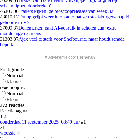
505
09:51
Dikke Van Dale neemt 'vulvalippen' op: 'stigma op
schaamlippen doorbreken'
463
05:00
Trailers kijken: de bioscoopreleases van week 32
430
10:12
Trump grijpt weer in op automatisch staatsburgerschap bij
geboorte in VS
370
09:37
Denemarken pakt AI-gebruik in scholen aan: extra
mondelinge examens
313
03:37
Ajax veel te sterk voor Shelbourne, maar houdt schade
beperkt
▼ Advertentie door Refinery89
Font-grootte:
Normaal
Kleiner
regelhoogte :
Normaal
Kleiner
372 reacties
Reactiepagina:
1
2
donderdag 11 september 2025, 08:49 uur
#1
31
woessie