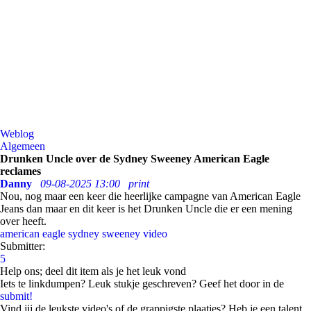
Weblog
Algemeen
Drunken Uncle over de Sydney Sweeney American Eagle
reclames
Danny
09-08-2025 13:00
print
Nou, nog maar een keer die heerlijke campagne van American Eagle
Jeans dan maar en dit keer is het Drunken Uncle die er een mening
over heeft.
american eagle
sydney sweeney
video
Submitter:
5
Help ons; deel dit item als je het leuk vond
Iets te linkdumpen? Leuk stukje geschreven? Geef het door in de
submit!
Vind jij de leukste video's of de grappigste plaatjes? Heb je een talent