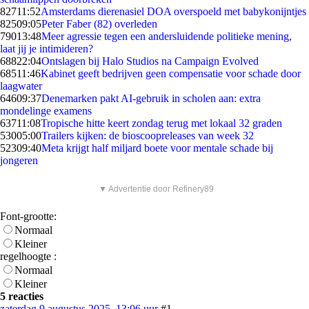
827
11:52
Amsterdams dierenasiel DOA overspoeld met babykonijntjes
825
09:05
Peter Faber (82) overleden
790
13:48
Meer agressie tegen een andersluidende politieke mening,
laat jij je intimideren?
688
22:04
Ontslagen bij Halo Studios na Campaign Evolved
685
11:46
Kabinet geeft bedrijven geen compensatie voor schade door
laagwater
646
09:37
Denemarken pakt AI-gebruik in scholen aan: extra
mondelinge examens
637
11:08
Tropische hitte keert zondag terug met lokaal 32 graden
530
05:00
Trailers kijken: de bioscoopreleases van week 32
523
09:40
Meta krijgt half miljard boete voor mentale schade bij
jongeren
▼ Advertentie door Refinery89
Font-grootte:
Normaal
Kleiner
regelhoogte :
Normaal
Kleiner
5 reacties
zaterdag 9 augustus 2025, 13:06 uur
#1