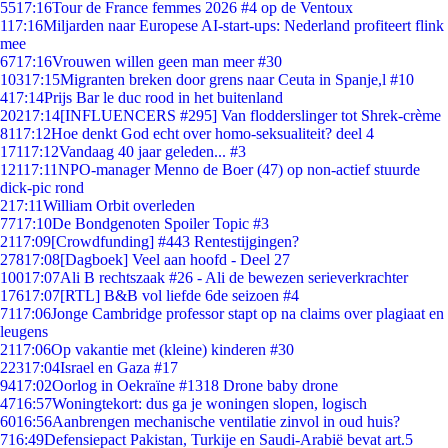
55
17:16
Tour de France femmes 2026 #4 op de Ventoux
1
17:16
Miljarden naar Europese AI-start-ups: Nederland profiteert flink
mee
67
17:16
Vrouwen willen geen man meer #30
103
17:15
Migranten breken door grens naar Ceuta in Spanje,l #10
4
17:14
Prijs Bar le duc rood in het buitenland
202
17:14
[INFLUENCERS #295] Van flodderslinger tot Shrek-crème
81
17:12
Hoe denkt God echt over homo-seksualiteit? deel 4
171
17:12
Vandaag 40 jaar geleden... #3
121
17:11
NPO-manager Menno de Boer (47) op non-actief stuurde
dick-pic rond
2
17:11
William Orbit overleden
77
17:10
De Bondgenoten Spoiler Topic #3
21
17:09
[Crowdfunding] #443 Rentestijgingen?
278
17:08
[Dagboek] Veel aan hoofd - Deel 27
100
17:07
Ali B rechtszaak #26 - Ali de bewezen serieverkrachter
176
17:07
[RTL] B&B vol liefde 6de seizoen #4
71
17:06
Jonge Cambridge professor stapt op na claims over plagiaat en
leugens
21
17:06
Op vakantie met (kleine) kinderen #30
223
17:04
Israel en Gaza #17
94
17:02
Oorlog in Oekraïne #1318 Drone baby drone
47
16:57
Woningtekort: dus ga je woningen slopen, logisch
60
16:56
Aanbrengen mechanische ventilatie zinvol in oud huis?
7
16:49
Defensiepact Pakistan, Turkije en Saudi-Arabië bevat art.5