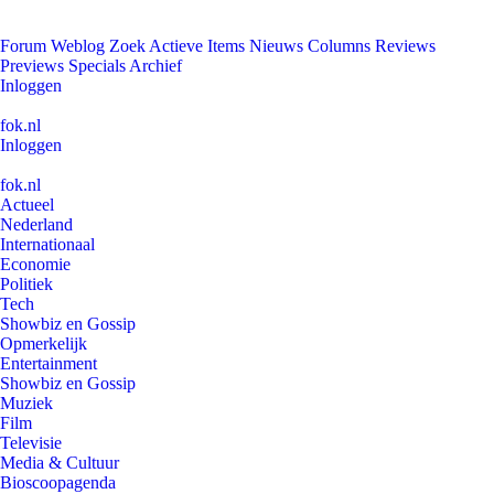
Forum
Weblog
Zoek
Actieve Items
Nieuws
Columns
Reviews
Previews
Specials
Archief
Inloggen
fok.nl
Inloggen
fok.nl
Actueel
Nederland
Internationaal
Economie
Politiek
Tech
Showbiz en Gossip
Opmerkelijk
Entertainment
Showbiz en Gossip
Muziek
Film
Televisie
Media & Cultuur
Bioscoopagenda