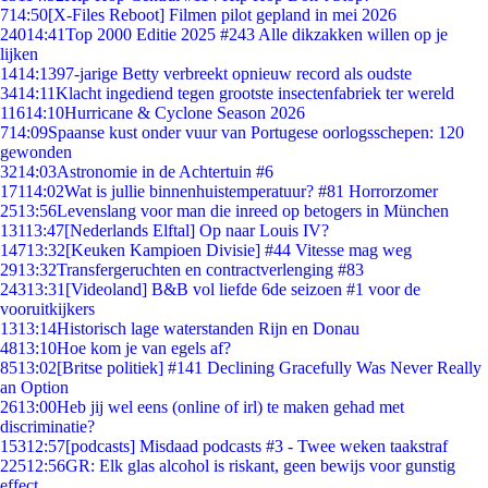
7
14:50
[X-Files Reboot] Filmen pilot gepland in mei 2026
240
14:41
Top 2000 Editie 2025 #243 Alle dikzakken willen op je
lijken
14
14:13
97-jarige Betty verbreekt opnieuw record als oudste
34
14:11
Klacht ingediend tegen grootste insectenfabriek ter wereld
116
14:10
Hurricane & Cyclone Season 2026
7
14:09
Spaanse kust onder vuur van Portugese oorlogsschepen: 120
gewonden
32
14:03
Astronomie in de Achtertuin #6
171
14:02
Wat is jullie binnenhuistemperatuur? #81 Horrorzomer
25
13:56
Levenslang voor man die inreed op betogers in München
131
13:47
[Nederlands Elftal] Op naar Louis IV?
147
13:32
[Keuken Kampioen Divisie] #44 Vitesse mag weg
29
13:32
Transfergeruchten en contractverlenging #83
243
13:31
[Videoland] B&B vol liefde 6de seizoen #1 voor de
vooruitkijkers
13
13:14
Historisch lage waterstanden Rijn en Donau
48
13:10
Hoe kom je van egels af?
85
13:02
[Britse politiek] #141 Declining Gracefully Was Never Really
an Option
26
13:00
Heb jij wel eens (online of irl) te maken gehad met
discriminatie?
153
12:57
[podcasts] Misdaad podcasts #3 - Twee weken taakstraf
225
12:56
GR: Elk glas alcohol is riskant, geen bewijs voor gunstig
effect