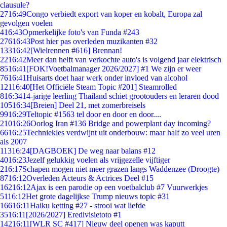
clausule?
27
16:49
Congo verbiedt export van koper en kobalt, Europa zal
gevolgen voelen
4
16:43
Opmerkelijke foto's van Funda #243
276
16:43
Post hier pas overleden muzikanten #32
133
16:42
[Wielrennen #616] Brennan!
22
16:42
Meer dan helft van verkochte auto's is volgend jaar elektrisch
85
16:41
[FOK!Voetbalmanager 2026/2027] #1 We zijn er weer
76
16:41
Huisarts doet haar werk onder invloed van alcohol
121
16:40
[Het Officiële Steam Topic #201] Steamrolled
8
16:34
14-jarige leerling Thailand schiet grootouders en leraren dood
105
16:34
[Breien] Deel 21, met zomerbreisels
99
16:29
Teltopic #1563 tel door en door en door....
210
16:26
Oorlog Iran #136 Bridge and powerplant day incoming?
66
16:25
Techniekles verdwijnt uit onderbouw: maar half zo veel uren
als 2007
113
16:24
[DAGBOEK] De weg naar balans #12
40
16:23
Jezelf gelukkig voelen als vrijgezelle vijftiger
2
16:17
Schapen mogen niet meer grazen langs Waddenzee (Droogte)
87
16:12
Overleden Acteurs & Actrices Deel #15
162
16:12
Ajax is een parodie op een voetbalclub #7 Vuurwerkjes
51
16:12
Het grote dagelijkse Trump nieuws topic #31
166
16:11
Haiku ketting #27 - strooi wat liefde
35
16:11
[2026/2027] Eredivisietoto #1
142
16:11
[WLR SC #417] Nieuw deel openen was kaputt