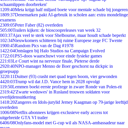
schaamlippen doorbreken'
12
09:40
Meta krijgt half miljard boete voor mentale schade bij jongeren
18
09:37
Denemarken pakt AI-gebruik in scholen aan: extra mondelinge
examens
23
09:05
Peter Faber (82) overleden
5
05:00
Trailers kijken: de bioscoopreleases van week 32
0
03:37
Ajax veel te sterk voor Shelbourne, maar houdt schade beperkt
1
02:34
Nieuwkomers schitteren bij ruime Europese zege FC Twente
19
00:45
Random Pics van de Dag #1978
14
22:04
Ontslagen bij Halo Studios na Campaign Evolved
17
22:01
PS5-doos waarschuwt voor einde fysieke games
2
21:03
Le Court wint na nerveuze finale, Pieterse derde
29
20:40
NPO-manager Menno de Boer geschorst na dickpic in
groepsapp
32
20:11
Duitser (93) crasht met quad tegen boom, vier gewonden
44
20:03
Trump wil dat J.D. Vance hem in 2028 opvolgt
1
19:50
Lemmen boekt eerste profzege in zware Ronde van Polen-rit
23
19:42
'Zwarte weduwes' in Rusland trouwen soldaten voor
overlijdensuitkering
14
18:20
Zangeres en Idols-jurylid Jerney Kaagman op 79-jarige leeftijd
overleden
10
06/08
Netflix-abonnees krijgen exclusieve early access tot
uitgebreide GTA VI trailer
64
06/08
Onlyfans-model met G-cup wil als NASA-ambassadeur naar
maan