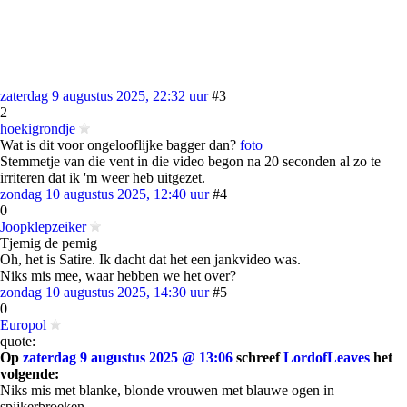
zaterdag 9 augustus 2025, 22:32 uur
#3
2
hoekigrondje
Wat is dit voor ongelooflijke bagger dan?
foto
Stemmetje van die vent in die video begon na 20 seconden al zo te
irriteren dat ik 'm weer heb uitgezet.
zondag 10 augustus 2025, 12:40 uur
#4
0
Joopklepzeiker
Tjemig de pemig
Oh, het is Satire. Ik dacht dat het een jankvideo was.
Niks mis mee, waar hebben we het over?
zondag 10 augustus 2025, 14:30 uur
#5
0
Europol
quote:
Op
zaterdag 9 augustus 2025 @ 13:06
schreef
LordofLeaves
het
volgende:
Niks mis met blanke, blonde vrouwen met blauwe ogen in
spijkerbroeken.