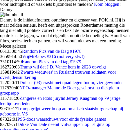
voor luchtigheid of vaak iets bijzonders te melden?
Kom bloggen
!
Danny
Danny is de initiatiefnemer, oprichter en eigenaar van FOK.nl. Hij is
maar zelden serieus, heeft een uitgesproken Rotterdamse mening die
lang niet altijd politiek correct is en bezit de bizarre eigenschap mensen
op de kast te jagen, waar dat eigenlijk nooit de bedoeling is. Houdt van
films, series, tech en gamen, en wil vooral nieuws met een mening.
Meest gelezen
66133
00:45
Random Pics van de Dag #1978
36599
14:50
VrijMiBabes #316 (not very sfw!)
35101
14:50
Random Pics van de Dag #1979
1627
20:03
Trump wil dat J.D. Vance hem in 2028 opvolgt
1598
19:42
'Zwarte weduwes' in Rusland trouwen soldaten voor
overlijdensuitkering
1220
20:11
Duitser (93) crasht met quad tegen boom, vier gewonden
1178
20:40
NPO-manager Menno de Boer geschorst na dickpic in
groepsapp
1157
18:20
Zangeres en Idols-jurylid Jerney Kaagman op 79-jarige
leeftijd overleden
903
10:12
Trump grijpt weer in op automatisch staatsburgerschap bij
geboorte in VS
873
22:01
PS5-doos waarschuwt voor einde fysieke games
837
09:51
Dikke Van Dale neemt 'vulvalippen' op: 'stigma op
schaamlippen doorbreken'