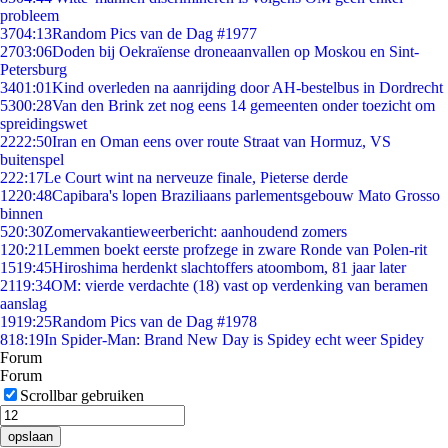
probleem
37
04:13
Random Pics van de Dag #1977
27
03:06
Doden bij Oekraïense droneaanvallen op Moskou en Sint-
Petersburg
34
01:01
Kind overleden na aanrijding door AH-bestelbus in Dordrecht
53
00:28
Van den Brink zet nog eens 14 gemeenten onder toezicht om
spreidingswet
22
22:50
Iran en Oman eens over route Straat van Hormuz, VS
buitenspel
2
22:17
Le Court wint na nerveuze finale, Pieterse derde
12
20:48
Capibara's lopen Braziliaans parlementsgebouw Mato Grosso
binnen
5
20:30
Zomervakantieweerbericht: aanhoudend zomers
1
20:21
Lemmen boekt eerste profzege in zware Ronde van Polen-rit
15
19:45
Hiroshima herdenkt slachtoffers atoombom, 81 jaar later
21
19:34
OM: vierde verdachte (18) vast op verdenking van beramen
aanslag
19
19:25
Random Pics van de Dag #1978
8
18:19
In Spider-Man: Brand New Day is Spidey echt weer Spidey
Forum
Forum
Scrollbar gebruiken
opslaan