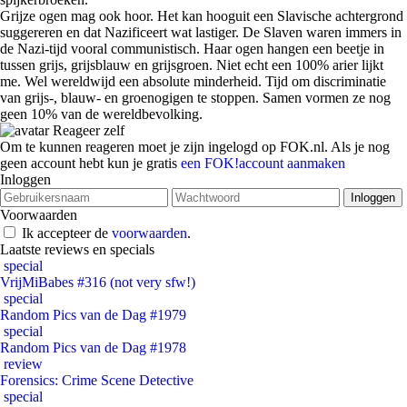
Grijze ogen mag ook hoor. Het kan hooguit een Slavische achtergrond
suggereren en dat Nazificeert wat lastiger. De Slaven waren immers in
de Nazi-tijd vooral communistisch. Haar ogen hangen een beetje in
tussen grijs, grijsblauw en grijsgroen. Niet echt een 100% arier lijkt
me. Wel wereldwijd een absolute minderheid. Tijd om discriminatie
van grijs-, blauw- en groenogigen te stoppen. Samen vormen ze nog
geen 10% van de wereldbevolking.
Reageer zelf
Om te kunnen reageren moet je zijn ingelogd op FOK.nl. Als je nog
geen account hebt kun je gratis
een FOK!account aanmaken
Inloggen
Voorwaarden
Ik accepteer de
voorwaarden
.
Laatste reviews en specials
special
VrijMiBabes #316 (not very sfw!)
special
Random Pics van de Dag #1979
special
Random Pics van de Dag #1978
review
Forensics: Crime Scene Detective
special