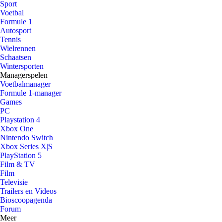
Sport
Voetbal
Formule 1
Autosport
Tennis
Wielrennen
Schaatsen
Wintersporten
Managerspelen
Voetbalmanager
Formule 1-manager
Games
PC
Playstation 4
Xbox One
Nintendo Switch
Xbox Series X|S
PlayStation 5
Film & TV
Film
Televisie
Trailers en Videos
Bioscoopagenda
Forum
Meer