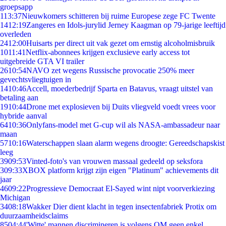
groepsapp
1
13:37
Nieuwkomers schitteren bij ruime Europese zege FC Twente
14
12:19
Zangeres en Idols-jurylid Jerney Kaagman op 79-jarige leeftijd
overleden
24
12:00
Huisarts per direct uit vak gezet om ernstig alcoholmisbruik
10
11:41
Netflix-abonnees krijgen exclusieve early access tot
uitgebreide GTA VI trailer
26
10:54
NAVO zet wegens Russische provocatie 250% meer
gevechtsvliegtuigen in
14
10:46
Accell, moederbedrijf Sparta en Batavus, vraagt uitstel van
betaling aan
19
10:44
Drone met explosieven bij Duits vliegveld voedt vrees voor
hybride aanval
64
10:36
Onlyfans-model met G-cup wil als NASA-ambassadeur naar
maan
57
10:16
Waterschappen slaan alarm wegens droogte: Gereedschapskist
leeg
39
09:53
Vinted-foto's van vrouwen massaal gedeeld op seksfora
3
09:33
XBOX platform krijgt zijn eigen "Platinum" achievements dit
jaar
46
09:22
Progressieve Democraat El-Sayed wint nipt voorverkiezing
Michigan
34
08:18
Wakker Dier dient klacht in tegen insectenfabriek Protix om
duurzaamheidsclaims
85
04:44
'Witte' mannen discrimineren is volgens OM geen enkel