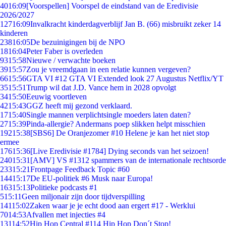
40
16:09
[Voorspellen] Voorspel de eindstand van de Eredivisie
2026/2027
127
16:09
Invalkracht kinderdagverblijf Jan B. (66) misbruikt zeker 14
kinderen
238
16:05
De bezuinigingen bij de NPO
18
16:04
Peter Faber is overleden
93
15:58
Nieuwe / verwachte boeken
39
15:57
Zou je vreemdgaan in een relatie kunnen vergeven?
66
15:56
GTA VI #12 GTA VI Extended look 27 Augustus Netflix/YT
35
15:51
Trump wil dat J.D. Vance hem in 2028 opvolgt
34
15:50
Eeuwig voortleven
42
15:43
GGZ heeft mij gezond verklaard.
17
15:40
Single mannen verplichtsingle moeders laten daten?
27
15:39
Pinda-allergie? Andermans poep slikken helpt misschien
192
15:38
[SBS6] De Oranjezomer #10 Helene je kan het niet stop
ermee
176
15:36
[Live Eredivisie #1784] Dying seconds van het seizoen!
240
15:31
[AMV] VS #1312 spammers van de internationale rechtsorde
233
15:21
Frontpage Feedback Topic #60
144
15:17
De EU-politiek #6 Musk naar Europa!
163
15:13
Politieke podcasts #1
5
15:11
Geen miljonair zijn door tijdverspilling
141
15:02
Zaken waar je je echt dood aan ergert #17 - Werklui
70
14:53
Afvallen met injecties #4
131
14:52
Hip Hop Central #114 Hip Hop Don´t Stop!