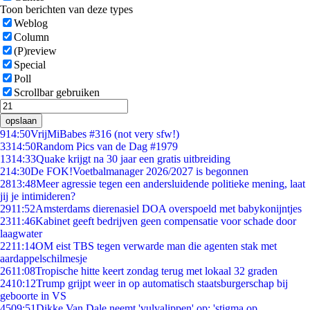
Toon berichten van deze types
Weblog
Column
(P)review
Special
Poll
Scrollbar gebruiken
opslaan
9
14:50
VrijMiBabes #316 (not very sfw!)
33
14:50
Random Pics van de Dag #1979
13
14:33
Quake krijgt na 30 jaar een gratis uitbreiding
2
14:30
De FOK!Voetbalmanager 2026/2027 is begonnen
28
13:48
Meer agressie tegen een andersluidende politieke mening, laat
jij je intimideren?
29
11:52
Amsterdams dierenasiel DOA overspoeld met babykonijntjes
23
11:46
Kabinet geeft bedrijven geen compensatie voor schade door
laagwater
22
11:14
OM eist TBS tegen verwarde man die agenten stak met
aardappelschilmesje
26
11:08
Tropische hitte keert zondag terug met lokaal 32 graden
24
10:12
Trump grijpt weer in op automatisch staatsburgerschap bij
geboorte in VS
45
09:51
Dikke Van Dale neemt 'vulvalippen' op: 'stigma op