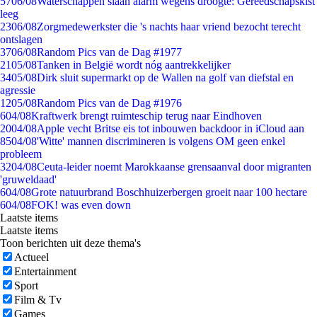
57
06/08
Waterschappen slaan alarm wegens droogte: Gereedschapskist
leeg
23
06/08
Zorgmedewerkster die 's nachts haar vriend bezocht terecht
ontslagen
37
06/08
Random Pics van de Dag #1977
21
05/08
Tanken in België wordt nóg aantrekkelijker
34
05/08
Dirk sluit supermarkt op de Wallen na golf van diefstal en
agressie
12
05/08
Random Pics van de Dag #1976
6
04/08
Kraftwerk brengt ruimteschip terug naar Eindhoven
20
04/08
Apple vecht Britse eis tot inbouwen backdoor in iCloud aan
85
04/08
'Witte' mannen discrimineren is volgens OM geen enkel
probleem
32
04/08
Ceuta-leider noemt Marokkaanse grensaanval door migranten
'gruweldaad'
6
04/08
Grote natuurbrand Boschhuizerbergen groeit naar 100 hectare
6
04/08
FOK! was even down
Laatste items
Laatste items
Toon berichten uit deze thema's
Actueel
Entertainment
Sport
Film & Tv
Games