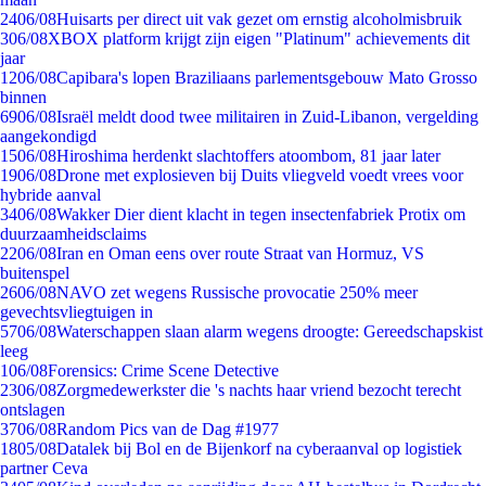
24
06/08
Huisarts per direct uit vak gezet om ernstig alcoholmisbruik
3
06/08
XBOX platform krijgt zijn eigen "Platinum" achievements dit
jaar
12
06/08
Capibara's lopen Braziliaans parlementsgebouw Mato Grosso
binnen
69
06/08
Israël meldt dood twee militairen in Zuid-Libanon, vergelding
aangekondigd
15
06/08
Hiroshima herdenkt slachtoffers atoombom, 81 jaar later
19
06/08
Drone met explosieven bij Duits vliegveld voedt vrees voor
hybride aanval
34
06/08
Wakker Dier dient klacht in tegen insectenfabriek Protix om
duurzaamheidsclaims
22
06/08
Iran en Oman eens over route Straat van Hormuz, VS
buitenspel
26
06/08
NAVO zet wegens Russische provocatie 250% meer
gevechtsvliegtuigen in
57
06/08
Waterschappen slaan alarm wegens droogte: Gereedschapskist
leeg
1
06/08
Forensics: Crime Scene Detective
23
06/08
Zorgmedewerkster die 's nachts haar vriend bezocht terecht
ontslagen
37
06/08
Random Pics van de Dag #1977
18
05/08
Datalek bij Bol en de Bijenkorf na cyberaanval op logistiek
partner Ceva