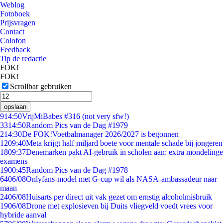
Weblog
Fotoboek
Prijsvragen
Contact
Colofon
Feedback
Tip de redactie
FOK!
FOK!
Scrollbar gebruiken
opslaan
9
14:50
VrijMiBabes #316 (not very sfw!)
33
14:50
Random Pics van de Dag #1979
2
14:30
De FOK!Voetbalmanager 2026/2027 is begonnen
12
09:40
Meta krijgt half miljard boete voor mentale schade bij jongeren
18
09:37
Denemarken pakt AI-gebruik in scholen aan: extra mondelinge
examens
19
00:45
Random Pics van de Dag #1978
64
06/08
Onlyfans-model met G-cup wil als NASA-ambassadeur naar
maan
24
06/08
Huisarts per direct uit vak gezet om ernstig alcoholmisbruik
19
06/08
Drone met explosieven bij Duits vliegveld voedt vrees voor
hybride aanval