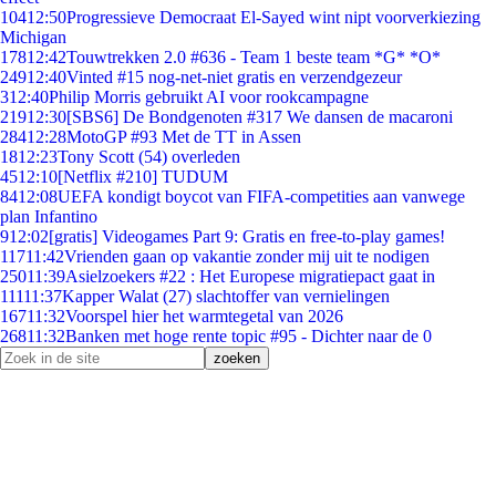
104
12:50
Progressieve Democraat El-Sayed wint nipt voorverkiezing
Michigan
178
12:42
Touwtrekken 2.0 #636 - Team 1 beste team *G* *O*
249
12:40
Vinted #15 nog-net-niet gratis en verzendgezeur
3
12:40
Philip Morris gebruikt AI voor rookcampagne
219
12:30
[SBS6] De Bondgenoten #317 We dansen de macaroni
284
12:28
MotoGP #93 Met de TT in Assen
18
12:23
Tony Scott (54) overleden
45
12:10
[Netflix #210] TUDUM
84
12:08
UEFA kondigt boycot van FIFA-competities aan vanwege
plan Infantino
9
12:02
[gratis] Videogames Part 9: Gratis en free-to-play games!
117
11:42
Vrienden gaan op vakantie zonder mij uit te nodigen
250
11:39
Asielzoekers #22 : Het Europese migratiepact gaat in
111
11:37
Kapper Walat (27) slachtoffer van vernielingen
167
11:32
Voorspel hier het warmtegetal van 2026
268
11:32
Banken met hoge rente topic #95 - Dichter naar de 0