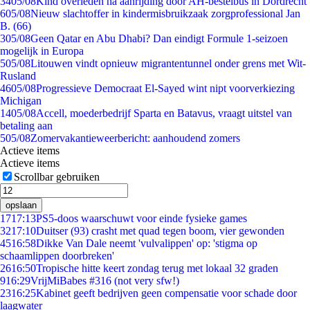
34
05/08
Kind overleden na aanrijding door AH-bestelbus in Dordrecht
6
05/08
Nieuw slachtoffer in kindermisbruikzaak zorgprofessional Jan
B. (66)
3
05/08
Geen Qatar en Abu Dhabi? Dan eindigt Formule 1-seizoen
mogelijk in Europa
5
05/08
Litouwen vindt opnieuw migrantentunnel onder grens met Wit-
Rusland
46
05/08
Progressieve Democraat El-Sayed wint nipt voorverkiezing
Michigan
14
05/08
Accell, moederbedrijf Sparta en Batavus, vraagt uitstel van
betaling aan
5
05/08
Zomervakantieweerbericht: aanhoudend zomers
Actieve items
Actieve items
Scrollbar gebruiken
opslaan
17
17:13
PS5-doos waarschuwt voor einde fysieke games
32
17:10
Duitser (93) crasht met quad tegen boom, vier gewonden
45
16:58
Dikke Van Dale neemt 'vulvalippen' op: 'stigma op
schaamlippen doorbreken'
26
16:50
Tropische hitte keert zondag terug met lokaal 32 graden
9
16:29
VrijMiBabes #316 (not very sfw!)
23
16:25
Kabinet geeft bedrijven geen compensatie voor schade door
laagwater