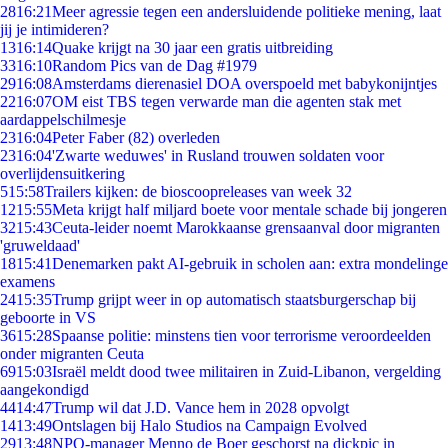
28
16:21
Meer agressie tegen een andersluidende politieke mening, laat
jij je intimideren?
13
16:14
Quake krijgt na 30 jaar een gratis uitbreiding
33
16:10
Random Pics van de Dag #1979
29
16:08
Amsterdams dierenasiel DOA overspoeld met babykonijntjes
22
16:07
OM eist TBS tegen verwarde man die agenten stak met
aardappelschilmesje
23
16:04
Peter Faber (82) overleden
23
16:04
'Zwarte weduwes' in Rusland trouwen soldaten voor
overlijdensuitkering
5
15:58
Trailers kijken: de bioscoopreleases van week 32
12
15:55
Meta krijgt half miljard boete voor mentale schade bij jongeren
32
15:43
Ceuta-leider noemt Marokkaanse grensaanval door migranten
'gruweldaad'
18
15:41
Denemarken pakt AI-gebruik in scholen aan: extra mondelinge
examens
24
15:35
Trump grijpt weer in op automatisch staatsburgerschap bij
geboorte in VS
36
15:28
Spaanse politie: minstens tien voor terrorisme veroordeelden
onder migranten Ceuta
69
15:03
Israël meldt dood twee militairen in Zuid-Libanon, vergelding
aangekondigd
44
14:47
Trump wil dat J.D. Vance hem in 2028 opvolgt
14
13:49
Ontslagen bij Halo Studios na Campaign Evolved
29
13:48
NPO-manager Menno de Boer geschorst na dickpic in