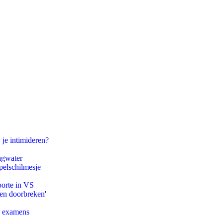
 je intimideren?
agwater
pelschilmesje
oorte in VS
pen doorbreken'
e examens