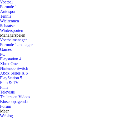
Voetbal
Formule 1
Autosport
Tennis
Wielrennen
Schaatsen
Wintersporten
Managerspelen
Voetbalmanager
Formule 1-manager
Games
PC
Playstation 4
Xbox One
Nintendo Switch
Xbox Series X|S
PlayStation 5
Film & TV
Film
Televisie
Trailers en Videos
Bioscoopagenda
Forum
Meer
Weblog