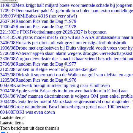
11
09:40
Meta krijgt half miljard boete voor mentale schade bij jongeren
17
09:37
Denemarken pakt AI-gebruik in scholen aan: extra mondeling
1
08:03
VrijMiBabes #316 (not very sfw!)
26
07:34
Random Pics van de Dag #1979
19
00:45
Random Pics van de Dag #1978
2
21:30
De FOK!Voetbalmanager 2026/2027 is begonnen
64
14:35
Onlyfans-model met G-cup wil als NASA-ambassadeur naar 
24
06/08
Huisarts per direct uit vak gezet om ernstig alcoholmisbruik
19
06/08
Drone met explosieven bij Duits vliegveld voedt vrees voor hy
57
06/08
Waterschappen slaan alarm wegens droogte: Gereedschapskist
23
06/08
Zorgmedewerkster die 's nachts haar vriend bezocht terecht on
37
06/08
Random Pics van de Dag #1977
21
05/08
Tanken in België wordt nóg aantrekkelijker
34
05/08
Dirk sluit supermarkt op de Wallen na golf van diefstal en agre
12
05/08
Random Pics van de Dag #1976
6
04/08
Kraftwerk brengt ruimteschip terug naar Eindhoven
20
04/08
Apple vecht Britse eis tot inbouwen backdoor in iCloud aan
85
04/08
'Witte' mannen discrimineren is volgens OM geen enkel probl
30
04/08
Ceuta-leider noemt Marokkaanse grensaanval door migranten 
6
04/08
Grote natuurbrand Boschhuizerbergen groeit naar 100 hectare
6
04/08
FOK! was even down
Laatste items
Laatste items
Toon berichten uit deze thema's