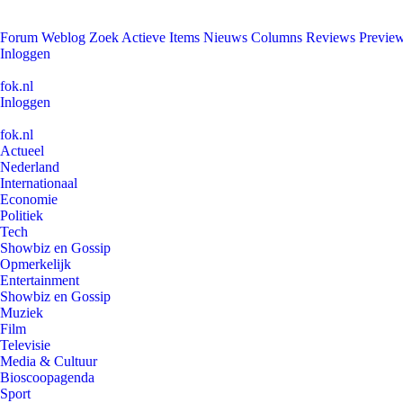
Forum
Weblog
Zoek
Actieve Items
Nieuws
Columns
Reviews
Previe
Inloggen
fok.nl
Inloggen
fok.nl
Actueel
Nederland
Internationaal
Economie
Politiek
Tech
Showbiz en Gossip
Opmerkelijk
Entertainment
Showbiz en Gossip
Muziek
Film
Televisie
Media & Cultuur
Bioscoopagenda
Sport