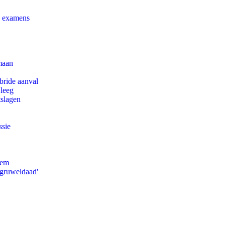
e examens
maan
bride aanval
 leeg
tslagen
ssie
eem
'gruweldaad'