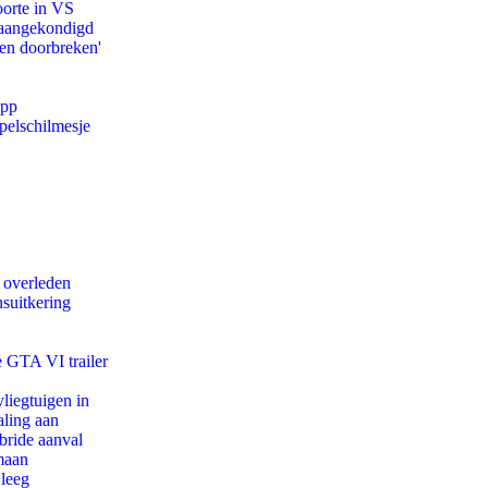
oorte in VS
g aangekondigd
pen doorbreken'
app
pelschilmesje
d overleden
suitkering
e GTA VI trailer
iegtuigen in
aling aan
bride aanval
maan
 leeg