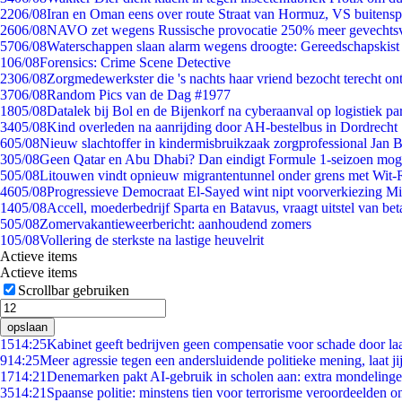
22
06/08
Iran en Oman eens over route Straat van Hormuz, VS buitensp
26
06/08
NAVO zet wegens Russische provocatie 250% meer gevechtsvl
57
06/08
Waterschappen slaan alarm wegens droogte: Gereedschapskist
1
06/08
Forensics: Crime Scene Detective
23
06/08
Zorgmedewerkster die 's nachts haar vriend bezocht terecht on
37
06/08
Random Pics van de Dag #1977
18
05/08
Datalek bij Bol en de Bijenkorf na cyberaanval op logistiek pa
34
05/08
Kind overleden na aanrijding door AH-bestelbus in Dordrecht
6
05/08
Nieuw slachtoffer in kindermisbruikzaak zorgprofessional Jan B
3
05/08
Geen Qatar en Abu Dhabi? Dan eindigt Formule 1-seizoen moge
5
05/08
Litouwen vindt opnieuw migrantentunnel onder grens met Wit-
46
05/08
Progressieve Democraat El-Sayed wint nipt voorverkiezing M
14
05/08
Accell, moederbedrijf Sparta en Batavus, vraagt uitstel van bet
5
05/08
Zomervakantieweerbericht: aanhoudend zomers
1
05/08
Vollering de sterkste na lastige heuvelrit
Actieve items
Actieve items
Scrollbar gebruiken
opslaan
15
14:25
Kabinet geeft bedrijven geen compensatie voor schade door la
9
14:25
Meer agressie tegen een andersluidende politieke mening, laat jij
17
14:21
Denemarken pakt AI-gebruik in scholen aan: extra mondeling
35
14:21
Spaanse politie: minstens tien voor terrorisme veroordeelden 