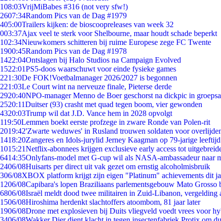
1
08:03
VrijMiBabes #316 (not very sfw!)
26
07:34
Random Pics van de Dag #1979
4
05:00
Trailers kijken: de bioscoopreleases van week 32
0
03:37
Ajax veel te sterk voor Shelbourne, maar houdt schade beperkt
1
02:34
Nieuwkomers schitteren bij ruime Europese zege FC Twente
19
00:45
Random Pics van de Dag #1978
14
22:04
Ontslagen bij Halo Studios na Campaign Evolved
15
22:01
PS5-doos waarschuwt voor einde fysieke games
2
21:30
De FOK!Voetbalmanager 2026/2027 is begonnen
2
21:03
Le Court wint na nerveuze finale, Pieterse derde
29
20:40
NPO-manager Menno de Boer geschorst na dickpic in groeps
25
20:11
Duitser (93) crasht met quad tegen boom, vier gewonden
43
20:03
Trump wil dat J.D. Vance hem in 2028 opvolgt
1
19:50
Lemmen boekt eerste profzege in zware Ronde van Polen-rit
20
19:42
'Zwarte weduwes' in Rusland trouwen soldaten voor overlijden
14
18:20
Zangeres en Idols-jurylid Jerney Kaagman op 79-jarige leeftij
10
15:21
Netflix-abonnees krijgen exclusieve early access tot uitgebreid
64
14:35
Onlyfans-model met G-cup wil als NASA-ambassadeur naar 
24
06/08
Huisarts per direct uit vak gezet om ernstig alcoholmisbruik
3
06/08
XBOX platform krijgt zijn eigen "Platinum" achievements dit ja
12
06/08
Capibara's lopen Braziliaans parlementsgebouw Mato Grosso 
68
06/08
Israël meldt dood twee militairen in Zuid-Libanon, vergeldin
15
06/08
Hiroshima herdenkt slachtoffers atoombom, 81 jaar later
19
06/08
Drone met explosieven bij Duits vliegveld voedt vrees voor hy
34
06/08
Wakker Dier dient klacht in tegen insectenfabriek Protix om 