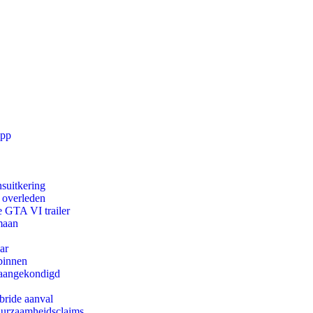
app
suitkering
d overleden
e GTA VI trailer
maan
ar
binnen
g aangekondigd
bride aanval
duurzaamheidsclaims