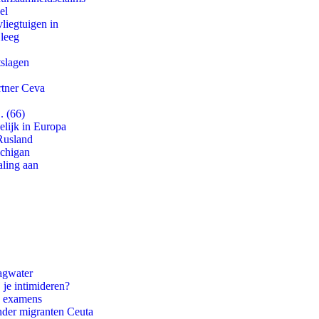
el
iegtuigen in
 leeg
tslagen
rtner Ceva
. (66)
lijk in Europa
Rusland
ichigan
aling aan
agwater
 je intimideren?
e examens
onder migranten Ceuta