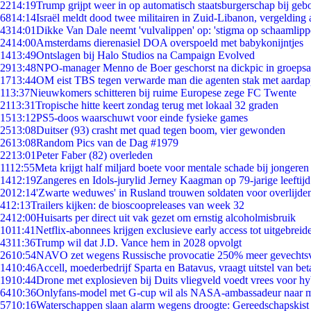
22
14:19
Trump grijpt weer in op automatisch staatsburgerschap bij geb
68
14:14
Israël meldt dood twee militairen in Zuid-Libanon, vergeldin
43
14:01
Dikke Van Dale neemt 'vulvalippen' op: 'stigma op schaamlip
24
14:00
Amsterdams dierenasiel DOA overspoeld met babykonijntjes
14
13:49
Ontslagen bij Halo Studios na Campaign Evolved
29
13:48
NPO-manager Menno de Boer geschorst na dickpic in groeps
17
13:44
OM eist TBS tegen verwarde man die agenten stak met aardap
1
13:37
Nieuwkomers schitteren bij ruime Europese zege FC Twente
21
13:31
Tropische hitte keert zondag terug met lokaal 32 graden
15
13:12
PS5-doos waarschuwt voor einde fysieke games
25
13:08
Duitser (93) crasht met quad tegen boom, vier gewonden
26
13:08
Random Pics van de Dag #1979
22
13:01
Peter Faber (82) overleden
11
12:55
Meta krijgt half miljard boete voor mentale schade bij jongeren
14
12:19
Zangeres en Idols-jurylid Jerney Kaagman op 79-jarige leeftij
20
12:14
'Zwarte weduwes' in Rusland trouwen soldaten voor overlijden
4
12:13
Trailers kijken: de bioscoopreleases van week 32
24
12:00
Huisarts per direct uit vak gezet om ernstig alcoholmisbruik
10
11:41
Netflix-abonnees krijgen exclusieve early access tot uitgebreid
43
11:36
Trump wil dat J.D. Vance hem in 2028 opvolgt
26
10:54
NAVO zet wegens Russische provocatie 250% meer gevechtsvl
14
10:46
Accell, moederbedrijf Sparta en Batavus, vraagt uitstel van bet
19
10:44
Drone met explosieven bij Duits vliegveld voedt vrees voor hy
64
10:36
Onlyfans-model met G-cup wil als NASA-ambassadeur naar 
57
10:16
Waterschappen slaan alarm wegens droogte: Gereedschapskist