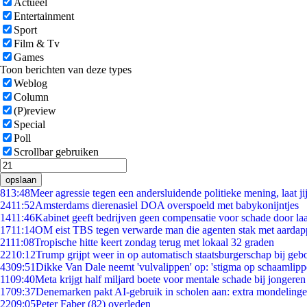
Actueel
Entertainment
Sport
Film & Tv
Games
Toon berichten van deze types
Weblog
Column
(P)review
Special
Poll
Scrollbar gebruiken
opslaan
8
13:48
Meer agressie tegen een andersluidende politieke mening, laat jij
24
11:52
Amsterdams dierenasiel DOA overspoeld met babykonijntjes
14
11:46
Kabinet geeft bedrijven geen compensatie voor schade door la
17
11:14
OM eist TBS tegen verwarde man die agenten stak met aardap
21
11:08
Tropische hitte keert zondag terug met lokaal 32 graden
22
10:12
Trump grijpt weer in op automatisch staatsburgerschap bij geb
43
09:51
Dikke Van Dale neemt 'vulvalippen' op: 'stigma op schaamlip
11
09:40
Meta krijgt half miljard boete voor mentale schade bij jongeren
17
09:37
Denemarken pakt AI-gebruik in scholen aan: extra mondeling
22
09:05
Peter Faber (82) overleden