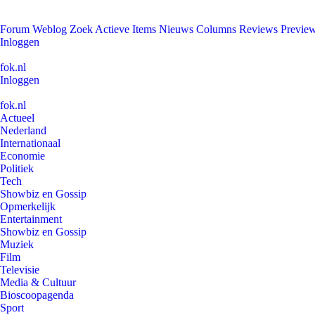
Forum
Weblog
Zoek
Actieve Items
Nieuws
Columns
Reviews
Previe
Inloggen
fok.nl
Inloggen
fok.nl
Actueel
Nederland
Internationaal
Economie
Politiek
Tech
Showbiz en Gossip
Opmerkelijk
Entertainment
Showbiz en Gossip
Muziek
Film
Televisie
Media & Cultuur
Bioscoopagenda
Sport