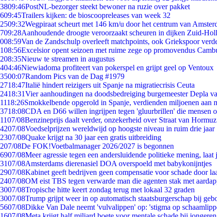
38
09:46
PostNL-bezorger steekt bewoner na ruzie over pakket
6
09:45
Trailers kijken: de bioscoopreleases van week 32
25
09:32
Wegpiraat scheurt met 146 km/u door het centrum van Amste
7
09:28
Aanhoudende droogte veroorzaakt scheuren in dijken Zuid-Hol
0
08:59
Van de Zandschulp overleeft matchpoints, ook Griekspoor verde
1
08:56
Excelsior opent seizoen met ruime zege op promovendus Camb
2
08:35
Nieuw te streamen in augustus
4
04:46
Niewiadoma profiteert van pokerspel en grijpt geel op Ventoux
35
00:07
Random Pics van de Dag #1979
27
18:47
Italië hindert reizigers uit Spanje na migratiecrisis Ceuta
24
18:31
Vier aanhoudingen na doodsbedreiging burgemeester Depla v
11
18:26
Smokkelbende opgerold in Spanje, verdienden miljoenen aan 
37
18:08
CDA en D66 willen ingrijpen tegen 'gluurbrillen' die mensen 
11
07/08
Benzineprijs daalt verder, onzekerheid over Straat van Hormuz 
42
07/08
Voedselprijzen wereldwijd op hoogste niveau in ruim drie jaar
23
07/08
Quake krijgt na 30 jaar een gratis uitbreiding
2
07/08
De FOK!Voetbalmanager 2026/2027 is begonnen
69
07/08
Meer agressie tegen een andersluidende politieke mening, laat j
31
07/08
Amsterdams dierenasiel DOA overspoeld met babykonijntjes
29
07/08
Kabinet geeft bedrijven geen compensatie voor schade door la
24
07/08
OM eist TBS tegen verwarde man die agenten stak met aardap
30
07/08
Tropische hitte keert zondag terug met lokaal 32 graden
30
07/08
Trump grijpt weer in op automatisch staatsburgerschap bij geb
56
07/08
Dikke Van Dale neemt 'vulvalippen' op: 'stigma op schaamlip
16
07/08
Meta krijgt half miljard boete voor mentale schade bij jongeren