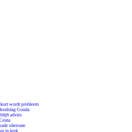
ekort wordt probleem
r doodslag Gouda
lijft advies
 Ceuta
kade olieroute
ar in kerk