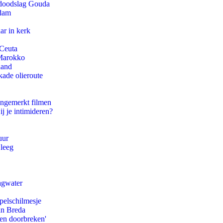
r doodslag Gouda
rdam
ar in kerk
 Ceuta
 Marokko
land
kade olieroute
ongemerkt filmen
ij je intimideren?
uur
 leeg
agwater
pelschilmesje
an Breda
pen doorbreken'