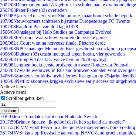
20
07/08
Denemarken pakt AI-gebruik in scholen aan: extra mondeling
25
07/08
Peter Faber (82) overleden
0
07/08
Ajax veel te sterk voor Shelbourne, maar houdt schade beperkt
1
07/08
Nieuwkomers schitteren bij ruime Europese zege FC Twente
19
07/08
Random Pics van de Dag #1978
15
06/08
Ontslagen bij Halo Studios na Campaign Evolved
19
06/08
PS5-doos waarschuwt voor einde fysieke games
2
06/08
Le Court wint na nerveuze finale, Pieterse derde
29
06/08
NPO-manager Menno de Boer geschorst na dickpic in groeps
40
06/08
Duitser (93) crasht met quad tegen boom, vier gewonden
47
06/08
Trump wil dat J.D. Vance hem in 2028 opvolgt
1
06/08
Lemmen boekt eerste profzege in zware Ronde van Polen-rit
24
06/08
'Zwarte weduwes' in Rusland trouwen soldaten voor overlijden
14
06/08
Zangeres en Idols-jurylid Jerney Kaagman op 79-jarige leeftij
10
06/08
Netflix-abonnees krijgen exclusieve early access tot uitgebreid
Actieve items
Actieve items
Scrollbar gebruiken
opslaan
7
18:03
Jesus Simulator komt naar Nintendo Switch
20
17:59
Britney Spears: "Ik geloof dat ik heb gefaald als moeder"
14
17:57
RIVM vindt PFAS in al het geteste moedermelk, borstvoeding b
36
17:45
VS: kans op Russische aanval op NAVO-land groeit, munitiet