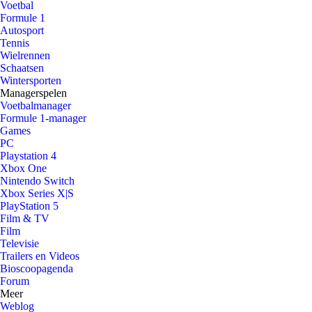
Voetbal
Formule 1
Autosport
Tennis
Wielrennen
Schaatsen
Wintersporten
Managerspelen
Voetbalmanager
Formule 1-manager
Games
PC
Playstation 4
Xbox One
Nintendo Switch
Xbox Series X|S
PlayStation 5
Film & TV
Film
Televisie
Trailers en Videos
Bioscoopagenda
Forum
Meer
Weblog