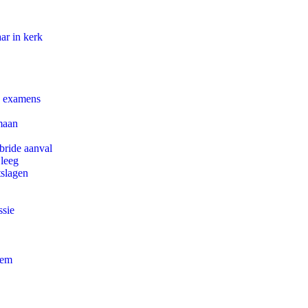
ar in kerk
e examens
maan
bride aanval
 leeg
tslagen
ssie
eem