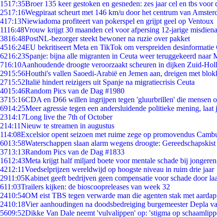
15
17:35
Broer 135 keer gestoken en gesneden: zes jaar cel en tbs voo
25
17:16
Wegpiraat scheurt met 146 km/u door het centrum van Amste
4
17:13
Niewiadoma profiteert van pokerspel en grijpt geel op Ventoux
11
16:48
Vrouw krijgt 30 maanden cel voor afpersing 12-jarige misdiena
38
16:48
PostNL-bezorger steekt bewoner na ruzie over pakket
45
16:24
EU bekritiseert Meta en TikTok om verspreiden desinformatie
62
16:23
Spanje: bijna alle migranten in Ceuta weer teruggekeerd naar
7
16:10
Aanhoudende droogte veroorzaakt scheuren in dijken Zuid-Hol
29
15:56
Houthi's vallen Saoedi-Arabië en Jemen aan, dreigen met blok
27
15:52
Italië hindert reizigers uit Spanje na migratiecrisis Ceuta
40
15:46
Random Pics van de Dag #1980
37
15:16
CDA en D66 willen ingrijpen tegen 'gluurbrillen' die mensen 
69
14:25
Meer agressie tegen een andersluidende politieke mening, laat j
23
14:17
Long live the 7th of October
2
14:11
Nieuw te streamen in augustus
1
14:08
Excelsior opent seizoen met ruime zege op promovendus Camb
60
13:58
Waterschappen slaan alarm wegens droogte: Gereedschapskist
37
13:13
Random Pics van de Dag #1833
16
12:43
Meta krijgt half miljard boete voor mentale schade bij jongeren
42
12:11
Voedselprijzen wereldwijd op hoogste niveau in ruim drie jaar
29
11:05
Kabinet geeft bedrijven geen compensatie voor schade door la
6
11:03
Trailers kijken: de bioscoopreleases van week 32
24
10:54
OM eist TBS tegen verwarde man die agenten stak met aardap
24
10:18
Vier aanhoudingen na doodsbedreiging burgemeester Depla v
56
09:52
Dikke Van Dale neemt 'vulvalippen' op: 'stigma op schaamlip