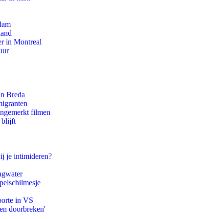
rdam
land
r in Montreal
uur
an Breda
migranten
ongemerkt filmen
blijft
ij je intimideren?
agwater
pelschilmesje
oorte in VS
pen doorbreken'