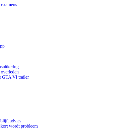
e examens
app
suitkering
d overleden
e GTA VI trailer
lijft advies
ekort wordt probleem