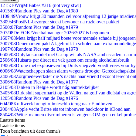
12
15:10
VrijMiBabes #316 (not very sfw!)
40
15:09
Random Pics van de Dag #1980
11
09:49
Vrouw krijgt 30 maanden cel voor afpersing 12-jarige misdiena
38
09:46
PostNL-bezorger steekt bewoner na ruzie over pakket
35
00:07
Random Pics van de Dag #1979
2
07/08
De FOK!Voetbalmanager 2026/2027 is begonnen
16
07/08
Meta krijgt half miljard boete voor mentale schade bij jongeren
20
07/08
Denemarken pakt AI-gebruik in scholen aan: extra mondeling
19
07/08
Random Pics van de Dag #1978
66
06/08
Onlyfans-model met G-cup wil als NASA-ambassadeur naar 
25
06/08
Huisarts per direct uit vak gezet om ernstig alcoholmisbruik
19
06/08
Drone met explosieven bij Duits vliegveld voedt vrees voor hy
60
06/08
Waterschappen slaan alarm wegens droogte: Gereedschapskist
24
06/08
Zorgmedewerkster die 's nachts haar vriend bezocht terecht on
38
06/08
Random Pics van de Dag #1977
21
05/08
Tanken in België wordt nóg aantrekkelijker
34
05/08
Dirk sluit supermarkt op de Wallen na golf van diefstal en agre
12
05/08
Random Pics van de Dag #1976
6
04/08
Kraftwerk brengt ruimteschip terug naar Eindhoven
20
04/08
Apple vecht Britse eis tot inbouwen backdoor in iCloud aan
85
04/08
'Witte' mannen discrimineren is volgens OM geen enkel probl
Laatste items
Laatste items
Toon berichten uit deze thema's