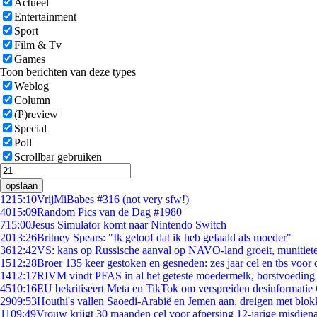
Actueel
Entertainment
Sport
Film & Tv
Games
Toon berichten van deze types
Weblog
Column
(P)review
Special
Poll
Scrollbar gebruiken
opslaan
12
15:10
VrijMiBabes #316 (not very sfw!)
40
15:09
Random Pics van de Dag #1980
7
15:00
Jesus Simulator komt naar Nintendo Switch
20
13:26
Britney Spears: "Ik geloof dat ik heb gefaald als moeder"
36
12:42
VS: kans op Russische aanval op NAVO-land groeit, munitiet
15
12:28
Broer 135 keer gestoken en gesneden: zes jaar cel en tbs voo
14
12:17
RIVM vindt PFAS in al het geteste moedermelk, borstvoeding b
45
10:16
EU bekritiseert Meta en TikTok om verspreiden desinformatie
29
09:53
Houthi's vallen Saoedi-Arabië en Jemen aan, dreigen met blok
11
09:49
Vrouw krijgt 30 maanden cel voor afpersing 12-jarige misdiena