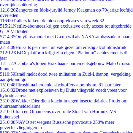
overlijdensuitkering
12
18:20
Zangeres en Idols-jurylid Jerney Kaagman op 79-jarige leeftijd
overleden
1
16:00
Trailers kijken: de bioscoopreleases van week 32
5
15:21
Netflix-abonnees krijgen exclusieve early access tot uitgebreide
GTA VI trailer
57
14:35
Onlyfans-model met G-cup wil als NASA-ambassadeur naar
maan
22
14:09
Huisarts per direct uit vak gezet om ernstig alcoholmisbruik
2
12:12
XBOX platform krijgt zijn eigen "Platinum" achievements dit
jaar
12
11:27
Capibara's lopen Braziliaans parlementsgebouw Mato Grosso
binnen
51
10:59
Israël meldt dood twee militairen in Zuid-Libanon, vergelding
aangekondigd
15
10:48
Hiroshima herdenkt slachtoffers atoombom, 81 jaar later
16
10:32
Drone met explosieven bij Duits vliegveld voedt vrees voor
hybride aanval
33
10:28
Wakker Dier dient klacht in tegen insectenfabriek Protix om
duurzaamheidsclaims
22
10:16
Iran en Oman eens over route Straat van Hormuz, VS
buitenspel
25
10:08
NAVO zet wegens Russische provocatie 250% meer
gevechtsvliegtuigen in
55
09:33
Waterschappen slaan alarm wegens droogte: Gereedschapskist