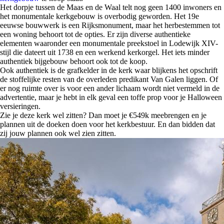
Het dorpje tussen de Maas en de Waal telt nog geen 1400 inwoners en
het monumentale kerkgebouw is overbodig geworden. Het 19e
eeuwse bouwwerk is een Rijksmonument, maar het herbestemmen tot
een woning behoort tot de opties. Er zijn diverse authentieke
elementen waaronder een monumentale preekstoel in Lodewijk XIV-
stijl die dateert uit 1738 en een werkend kerkorgel. Het iets minder
authentiek bijgebouw behoort ook tot de koop.
Ook authentiek is de grafkelder in de kerk waar blijkens het opschrift
de stoffelijke resten van de overleden predikant Van Galen liggen. Of
er nog ruimte over is voor een ander lichaam wordt niet vermeld in de
advertentie, maar je hebt in elk geval een toffe prop voor je Halloween
versieringen.
Zie je deze kerk wel zitten? Dan moet je €549k meebrengen en je
plannen uit de doeken doen voor het kerkbestuur. En dan bidden dat
zij jouw plannen ook wel zien zitten.