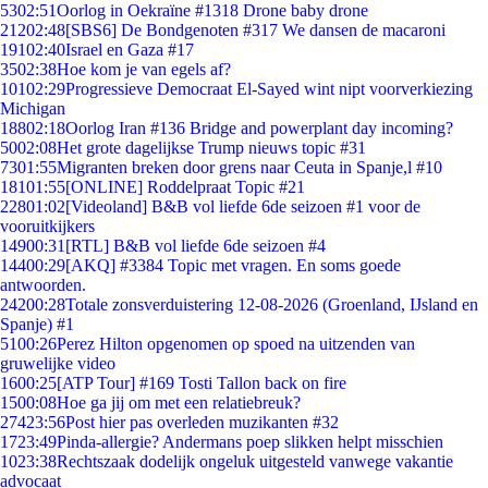
53
02:51
Oorlog in Oekraïne #1318 Drone baby drone
212
02:48
[SBS6] De Bondgenoten #317 We dansen de macaroni
191
02:40
Israel en Gaza #17
35
02:38
Hoe kom je van egels af?
101
02:29
Progressieve Democraat El-Sayed wint nipt voorverkiezing
Michigan
188
02:18
Oorlog Iran #136 Bridge and powerplant day incoming?
50
02:08
Het grote dagelijkse Trump nieuws topic #31
73
01:55
Migranten breken door grens naar Ceuta in Spanje,l #10
181
01:55
[ONLINE] Roddelpraat Topic #21
228
01:02
[Videoland] B&B vol liefde 6de seizoen #1 voor de
vooruitkijkers
149
00:31
[RTL] B&B vol liefde 6de seizoen #4
144
00:29
[AKQ] #3384 Topic met vragen. En soms goede
antwoorden.
242
00:28
Totale zonsverduistering 12-08-2026 (Groenland, IJsland en
Spanje) #1
51
00:26
Perez Hilton opgenomen op spoed na uitzenden van
gruwelijke video
16
00:25
[ATP Tour] #169 Tosti Tallon back on fire
15
00:08
Hoe ga jij om met een relatiebreuk?
274
23:56
Post hier pas overleden muzikanten #32
17
23:49
Pinda-allergie? Andermans poep slikken helpt misschien
10
23:38
Rechtszaak dodelijk ongeluk uitgesteld vanwege vakantie
advocaat