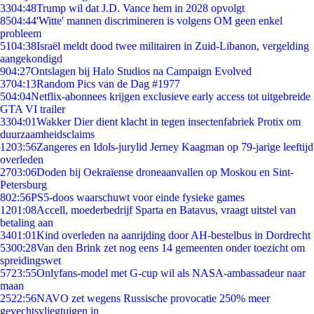
33
04:48
Trump wil dat J.D. Vance hem in 2028 opvolgt
85
04:44
'Witte' mannen discrimineren is volgens OM geen enkel
probleem
51
04:38
Israël meldt dood twee militairen in Zuid-Libanon, vergelding
aangekondigd
9
04:27
Ontslagen bij Halo Studios na Campaign Evolved
37
04:13
Random Pics van de Dag #1977
5
04:04
Netflix-abonnees krijgen exclusieve early access tot uitgebreide
GTA VI trailer
33
04:01
Wakker Dier dient klacht in tegen insectenfabriek Protix om
duurzaamheidsclaims
12
03:56
Zangeres en Idols-jurylid Jerney Kaagman op 79-jarige leeftijd
overleden
27
03:06
Doden bij Oekraïense droneaanvallen op Moskou en Sint-
Petersburg
8
02:56
PS5-doos waarschuwt voor einde fysieke games
12
01:08
Accell, moederbedrijf Sparta en Batavus, vraagt uitstel van
betaling aan
34
01:01
Kind overleden na aanrijding door AH-bestelbus in Dordrecht
53
00:28
Van den Brink zet nog eens 14 gemeenten onder toezicht om
spreidingswet
57
23:55
Onlyfans-model met G-cup wil als NASA-ambassadeur naar
maan
25
22:56
NAVO zet wegens Russische provocatie 250% meer
gevechtsvliegtuigen in