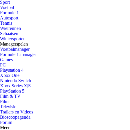
Sport
Voetbal
Formule 1
Autosport
Tennis
Wielrennen
Schaatsen
Wintersporten
Managerspelen
Voetbalmanager
Formule 1-manager
Games
PC
Playstation 4
Xbox One
Nintendo Switch
Xbox Series X|S
PlayStation 5
Film & TV
Film
Televisie
Trailers en Videos
Bioscoopagenda
Forum
Meer