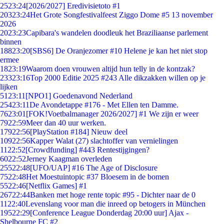
25
23:24
[2026/2027] Eredivisietoto #1
203
23:24
Het Grote Songfestivalfeest Ziggo Dome #5 13 november
2026
20
23:23
Capibara's wandelen doodleuk het Braziliaanse parlement
binnen
188
23:20
[SBS6] De Oranjezomer #10 Helene je kan het niet stop
ermee
18
23:19
Waarom doen vrouwen altijd hun telly in de kontzak?
233
23:16
Top 2000 Editie 2025 #243 Alle dikzakken willen op je
lijken
51
23:11
[NPO1] Goedenavond Nederland
254
23:11
De Avondetappe #176 - Met Ellen ten Damme.
76
23:01
[FOK!Voetbalmanager 2026/2027] #1 We zijn er weer
79
22:59
Meer dan 40 uur werken.
179
22:56
[PlayStation #184] Nieuw deel
109
22:56
Kapper Walat (27) slachtoffer van vernielingen
11
22:52
[Crowdfunding] #443 Rentestijgingen?
60
22:52
Jerney Kaagman overleden
255
22:48
[UFO/UAP] #16 The Age of Disclosure
75
22:48
Het Moestuintopic #37 Bloesem in de bomen
55
22:46
[Netflix Games] #1
267
22:44
Banken met hoge rente topic #95 - Dichter naar de 0
11
22:40
Levenslang voor man die inreed op betogers in München
195
22:29
[Conference League Donderdag 20:00 uur] Ajax -
Shelbourne FC #2