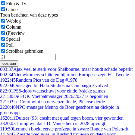
Film & Tv
Games
Toon berichten van deze types
Weblog
Column
(P)review
Special
Poll
Scrollbar gebruiken
opslaan
0
03:37
Ajax veel te sterk voor Shelbourne, maar houdt schade beperkt
0
02:34
Nieuwkomers schitteren bij ruime Europese zege FC Twente
19
22:45
Random Pics van de Dag #1978
9
22:04
Ontslagen bij Halo Studios na Campaign Evolved
8
22:01
PS5-doos waarschuwt voor einde fysieke games
2
21:30
De FOK!Voetbalmanager 2026/2027 is begonnen
2
21:03
Le Court wint na nerveuze finale, Pieterse derde
22
20:40
NPO-manager Menno de Boer geschorst na dickpic in
groepsapp
16
20:11
Duitser (93) crasht met quad tegen boom, vier gewonden
33
20:03
Trump wil dat J.D. Vance hem in 2028 opvolgt
1
19:50
Lemmen boekt eerste profzege in zware Ronde van Polen-rit
14
19:42
'Zwarte weduwes' in Rusland trouwen soldaten voor