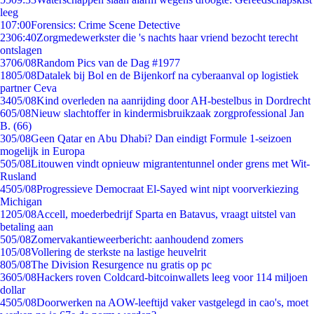
leeg
1
07:00
Forensics: Crime Scene Detective
23
06:40
Zorgmedewerkster die 's nachts haar vriend bezocht terecht
ontslagen
37
06/08
Random Pics van de Dag #1977
18
05/08
Datalek bij Bol en de Bijenkorf na cyberaanval op logistiek
partner Ceva
34
05/08
Kind overleden na aanrijding door AH-bestelbus in Dordrecht
6
05/08
Nieuw slachtoffer in kindermisbruikzaak zorgprofessional Jan
B. (66)
3
05/08
Geen Qatar en Abu Dhabi? Dan eindigt Formule 1-seizoen
mogelijk in Europa
5
05/08
Litouwen vindt opnieuw migrantentunnel onder grens met Wit-
Rusland
45
05/08
Progressieve Democraat El-Sayed wint nipt voorverkiezing
Michigan
12
05/08
Accell, moederbedrijf Sparta en Batavus, vraagt uitstel van
betaling aan
5
05/08
Zomervakantieweerbericht: aanhoudend zomers
1
05/08
Vollering de sterkste na lastige heuvelrit
8
05/08
The Division Resurgence nu gratis op pc
36
05/08
Hackers roven Coldcard-bitcoinwallets leeg voor 114 miljoen
dollar
45
05/08
Doorwerken na AOW-leeftijd vaker vastgelegd in cao's, moet