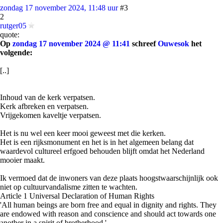
zondag 17 november 2024, 11:48 uur
#3
2
rutger05
quote:
Op
zondag 17 november 2024 @ 11:41
schreef
Ouwesok
het
volgende:
[..]
Inhoud van de kerk verpatsen.
Kerk afbreken en verpatsen.
Vrijgekomen kaveltje verpatsen.
Het is nu wel een keer mooi geweest met die kerken.
Het is een rijksmonument en het is in het algemeen belang dat
waardevol cultureel erfgoed behouden blijft omdat het Nederland
mooier maakt.
Ik vermoed dat de inwoners van deze plaats hoogstwaarschijnlijk ook
niet op cultuurvandalisme zitten te wachten.
Article 1 Universal Declaration of Human Rights
'All human beings are born free and equal in dignity and rights. They
are endowed with reason and conscience and should act towards one
another in a spirit of brotherhood.'