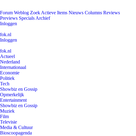
Forum
Weblog
Zoek
Actieve Items
Nieuws
Columns
Reviews
Previews
Specials
Archief
Inloggen
fok.nl
Inloggen
fok.nl
Actueel
Nederland
Internationaal
Economie
Politiek
Tech
Showbiz en Gossip
Opmerkelijk
Entertainment
Showbiz en Gossip
Muziek
Film
Televisie
Media & Cultuur
Bioscoopagenda