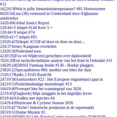
#12
162
20:58
Wat is jullie binnenhuistemperatuur? #81 Horrorzomer
60
20:54
Lisa (38) vermoord in Griekenland door Afghaanse
asielzoeker
14
20:49
Global Justice Report
1
20:44
+5 telspel #144 Keer 5 =
1
20:44
+9 telspel #74
99
20:42
+7 telspel #95
120
20:42
Teltopic #1558 tel door en door en door....
2
20:37
Jerney Kaagman overleden
120
20:36
Nederland toen
42
20:35
[Eva vd Wijdeven] geruchten over dakloosheid
70
20:29
Een tactische/militaire analyse van het front in Oekraïne #31
146
20:24
[SBS6] Vandaag Inside #136 - Boekje pluggen.
238
20:22
Speciaalbieren #80: another one bites the dust
15
20:17
Radio 2 #145 Ruud 66
247
19:58
Asielzoekers #22 : Het Europese migratiepact gaat in
242
19:53
Nederlandstalige muziektopic #13
166
19:49
Voorspel hier het warmtegetal van 2026
22
19:45
[Dagboek] Mijn struggles in het dagelijks leven
65
19:44
Afvallen met injecties #4
114
19:43
Hurricane & Cyclone Season 2026
151
19:42
"Niche"-historische producten in de supermarkt
265
19:31
Duitse Muziek #2
132
19:30
[DRT SC] #6: RendacGoden sponsored by TONZON