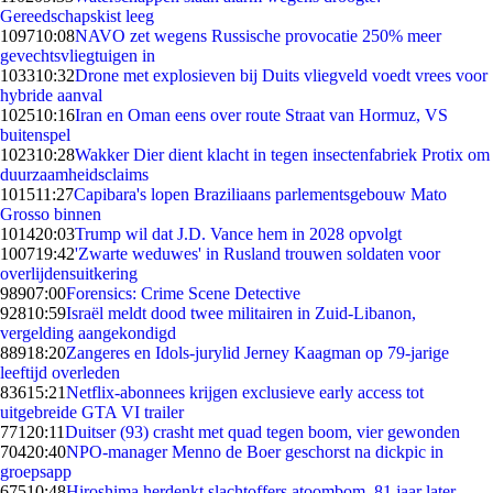
Gereedschapskist leeg
1097
10:08
NAVO zet wegens Russische provocatie 250% meer
gevechtsvliegtuigen in
1033
10:32
Drone met explosieven bij Duits vliegveld voedt vrees voor
hybride aanval
1025
10:16
Iran en Oman eens over route Straat van Hormuz, VS
buitenspel
1023
10:28
Wakker Dier dient klacht in tegen insectenfabriek Protix om
duurzaamheidsclaims
1015
11:27
Capibara's lopen Braziliaans parlementsgebouw Mato
Grosso binnen
1014
20:03
Trump wil dat J.D. Vance hem in 2028 opvolgt
1007
19:42
'Zwarte weduwes' in Rusland trouwen soldaten voor
overlijdensuitkering
989
07:00
Forensics: Crime Scene Detective
928
10:59
Israël meldt dood twee militairen in Zuid-Libanon,
vergelding aangekondigd
889
18:20
Zangeres en Idols-jurylid Jerney Kaagman op 79-jarige
leeftijd overleden
836
15:21
Netflix-abonnees krijgen exclusieve early access tot
uitgebreide GTA VI trailer
771
20:11
Duitser (93) crasht met quad tegen boom, vier gewonden
704
20:40
NPO-manager Menno de Boer geschorst na dickpic in
groepsapp
675
10:48
Hiroshima herdenkt slachtoffers atoombom, 81 jaar later