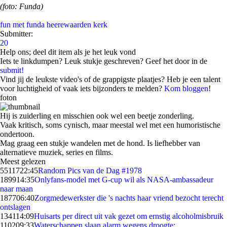
(foto: Funda)
fun met funda
heerewaarden
kerk
Submitter:
20
Help ons; deel dit item als je het leuk vond
Iets te linkdumpen? Leuk stukje geschreven? Geef het door in de
submit!
Vind jij de leukste video's of de grappigste plaatjes? Heb je een talent
voor luchtigheid of vaak iets bijzonders te melden?
Kom bloggen
!
foton
Hij is zuiderling en misschien ook wel een beetje zonderling.
Vaak kritisch, soms cynisch, maar meestal wel met een humoristische
ondertoon.
Mag graag een stukje wandelen met de hond. Is liefhebber van
alternatieve muziek, series en films.
Meest gelezen
55117
22:45
Random Pics van de Dag #1978
1899
14:35
Onlyfans-model met G-cup wil als NASA-ambassadeur
naar maan
1877
06:40
Zorgmedewerkster die 's nachts haar vriend bezocht terecht
ontslagen
1341
14:09
Huisarts per direct uit vak gezet om ernstig alcoholmisbruik
1102
09:33
Waterschappen slaan alarm wegens droogte: