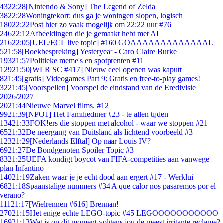
43
22:28
[Nintendo & Sony] The Legend of Zelda
38
22:28
Woningtekort: dus ga je woningen slopen, logisch
180
22:22
Post hier zo vaak mogelijk om 22:22 uur #76
246
22:12
Afbeeldingen die je gemaakt hebt met AI
216
22:05
[UEL/ECL live topic] #160 GOAAAAAAAAAAAAAL
5
21:58
[Boekbespreking] Yesteryear - Caro Claire Burke
193
21:57
Politieke meme's en spotprenten #11
129
21:50
[WLR SC #417] Nieuw deel openen was kaputt
8
21:45
[gratis] Videogames Part 9: Gratis en free-to-play games!
32
21:45
[Voorspellen] Voorspel de eindstand van de Eredivisie
2026/2027
20
21:44
Nieuwe Marvel films. #12
99
21:39
[NPO1] Het Familiediner #23 - te allen tijden
134
21:33
FOK!ers die stoppen met alcohol - waar we stoppen #21
65
21:32
De neergang van Duitsland als lichtend voorbeeld #3
123
21:29
[Nederlands Elftal] Op naar Louis IV?
69
21:27
De Bondgenoten Spoiler Topic #3
83
21:25
UEFA kondigt boycot van FIFA-competities aan vanwege
plan Infantino
140
21:19
Zaken waar je je echt dood aan ergert #17 - Werklui
68
21:18
Spaanstalige nummers #34 A que calor nos pasaremos por el
verano?
111
21:17
[Wielrennen #616] Brennan!
270
21:15
Het enige echte LEGO-topic #45 LEGOOOOOOOOOOO
169
21:13
Wat is op dit moment volgens jou de meest irritante reclame?