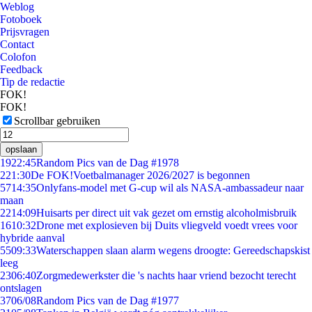
Weblog
Fotoboek
Prijsvragen
Contact
Colofon
Feedback
Tip de redactie
FOK!
FOK!
Scrollbar gebruiken
opslaan
19
22:45
Random Pics van de Dag #1978
2
21:30
De FOK!Voetbalmanager 2026/2027 is begonnen
57
14:35
Onlyfans-model met G-cup wil als NASA-ambassadeur naar
maan
22
14:09
Huisarts per direct uit vak gezet om ernstig alcoholmisbruik
16
10:32
Drone met explosieven bij Duits vliegveld voedt vrees voor
hybride aanval
55
09:33
Waterschappen slaan alarm wegens droogte: Gereedschapskist
leeg
23
06:40
Zorgmedewerkster die 's nachts haar vriend bezocht terecht
ontslagen
37
06/08
Random Pics van de Dag #1977