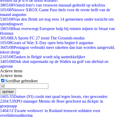
werken na je 67e de norm worden?
38
05/08
Vinted-foto's van vrouwen massaal gedeeld op seksfora
1
05/08
Nieuwe XBOX Game Pass titels voor de eerste helft van de
maand augustus
53
05/08
Van den Brink zet nog eens 14 gemeenten onder toezicht om
spreidingswet
18
05/08
Iran overweegt Europese hulp bij ruimen mijnen in Straat van
Hormuz
3
05/08
EA Sports FC 27 toont The Grounds-modus
1
05/08
Gears of War: E-Day open beta begint 6 augustus
36
05/08
Pentagon verbruikt meer raketten dan kan worden aangevuld,
tekort dreigt
21
05/08
Tanken in België wordt nóg aantrekkelijker
34
05/08
Dirk sluit supermarkt op de Wallen na golf van diefstal en
agressie
Actieve items
Actieve items
Scrollbar gebruiken
opslaan
16
05:35
Duitser (93) crasht met quad tegen boom, vier gewonden
22
04:53
NPO-manager Menno de Boer geschorst na dickpic in
groepsapp
14
04:51
'Zwarte weduwes' in Rusland trouwen soldaten voor
overlijdensuitkering