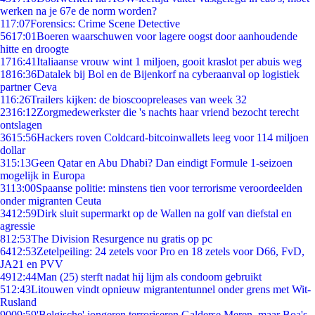
werken na je 67e de norm worden?
1
17:07
Forensics: Crime Scene Detective
56
17:01
Boeren waarschuwen voor lagere oogst door aanhoudende
hitte en droogte
17
16:41
Italiaanse vrouw wint 1 miljoen, gooit kraslot per abuis weg
18
16:36
Datalek bij Bol en de Bijenkorf na cyberaanval op logistiek
partner Ceva
1
16:26
Trailers kijken: de bioscoopreleases van week 32
23
16:12
Zorgmedewerkster die 's nachts haar vriend bezocht terecht
ontslagen
36
15:56
Hackers roven Coldcard-bitcoinwallets leeg voor 114 miljoen
dollar
3
15:13
Geen Qatar en Abu Dhabi? Dan eindigt Formule 1-seizoen
mogelijk in Europa
31
13:00
Spaanse politie: minstens tien voor terrorisme veroordeelden
onder migranten Ceuta
34
12:59
Dirk sluit supermarkt op de Wallen na golf van diefstal en
agressie
8
12:53
The Division Resurgence nu gratis op pc
64
12:53
Zetelpeiling: 24 zetels voor Pro en 18 zetels voor D66, FvD,
JA21 en PVV
49
12:44
Man (25) sterft nadat hij lijm als condoom gebruikt
5
12:43
Litouwen vindt opnieuw migrantentunnel onder grens met Wit-
Rusland
90
09:59
'Belgische' jongeren terroriseren Galderse Meren, maar Boa's