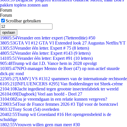
pakken topless zonnen aan
Forum
Forum
Scrollbar gebruiken
opslaan
198
05:54
Verander een letter expert (7lettereditie) #50
38
05:53
GTA VI #12 GTA VI Extended look 27 Augustus Netflix/YT
13
05:53
Verander één letter. Expert # 75 (8 letters)
48
05:52
Verander één letter: Expert #143 (9 letters)
141
05:51
Verander één letter: Expert #91 (10 letters)
9
05:48
Trump wil dat J.D. Vance hem in 2028 opvolgt
103
05:47
NPO-manager Menno de Boer (47) op non-actief stuurde
dick-pic rond
225
05:27
[AMV] VS #1312 spammers van de internationale rechtsorde
61
05:21
[INFLUENCERS #295] Van flodderslinger tot Shrek-crème
21
04:10
Klacht ingediend tegen grootste insectenfabriek ter wereld
261
04:09
[Dagboek] Veel aan hoofd - Deel 27
31
04:08
Zou je vreemdgaan in een relatie kunnen vergeven?
239
03:54
Tour de France femmes 2026 #3 Tijd voor de borstcrawl
9
03:32
Tony Scott (54) overleden
204
02:55
Trump wil Groenland #16 Het opengrensbeleid is de
schuldige
18
02:55
Vrouwen willen geen man meer #30