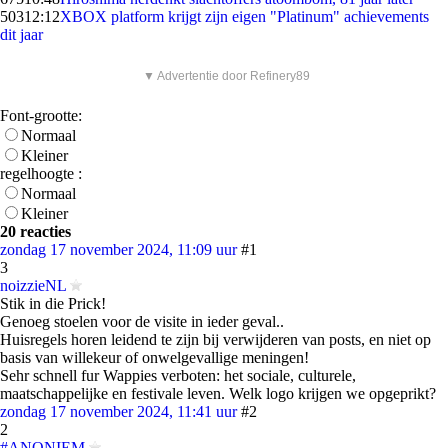
503
12:12
XBOX platform krijgt zijn eigen "Platinum" achievements
dit jaar
▼ Advertentie door Refinery89
Font-grootte:
Normaal
Kleiner
regelhoogte :
Normaal
Kleiner
20 reacties
zondag 17 november 2024, 11:09 uur
#1
3
noizzieNL
Stik in die Prick!
Genoeg stoelen voor de visite in ieder geval..
Huisregels horen leidend te zijn bij verwijderen van posts, en niet op
basis van willekeur of onwelgevallige meningen!
Sehr schnell fur Wappies verboten: het sociale, culturele,
maatschappelijke en festivale leven. Welk logo krijgen we opgeprikt?
zondag 17 november 2024, 11:41 uur
#2
2
#ANONIEM