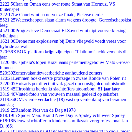
22
22:50
Iran en Oman eens over route Straat van Hormuz, VS
buitenspel
2
22:17
Le Court wint na nerveuze finale, Pieterse derde
55
21:25
Waterschappen slaan alarm wegens droogte: Gereedschapskist
leeg
45
21:00
Progressieve Democraat El-Sayed wint nipt voorverkiezing
Michigan
16
21:00
Drone met explosieven bij Duits vliegveld voedt vrees voor
hybride aanval
2
20:58
XBOX platform krijgt zijn eigen "Platinum" achievements dit
jaar
12
20:48
Capibara's lopen Braziliaans parlementsgebouw Mato Grosso
binnen
5
20:30
Zomervakantieweerbericht: aanhoudend zomers
1
20:21
Lemmen boekt eerste profzege in zware Ronde van Polen-rit
22
20:05
Huisarts per direct uit vak gezet om ernstig alcoholmisbruik
15
19:45
Hiroshima herdenkt slachtoffers atoombom, 81 jaar later
38
19:40
Vinted-foto's van vrouwen massaal gedeeld op seksfora
21
19:34
OM: vierde verdachte (18) vast op verdenking van beramen
aanslag
19
19:25
Random Pics van de Dag #1978
8
18:19
In Spider-Man: Brand New Day is Spidey echt weer Spidey
6
18:18
Nieuw slachtoffer in kindermisbruikzaak zorgprofessional Jan
B. (66)
45
17:10
Doorwerken na AOW-leeftijd vaker vastgelegd in cao's, moet