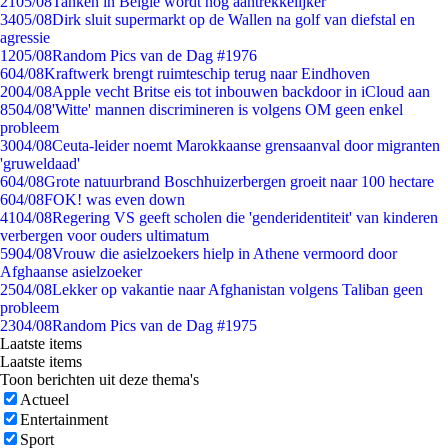
21
05/08
Tanken in België wordt nóg aantrekkelijker
34
05/08
Dirk sluit supermarkt op de Wallen na golf van diefstal en
agressie
12
05/08
Random Pics van de Dag #1976
6
04/08
Kraftwerk brengt ruimteschip terug naar Eindhoven
20
04/08
Apple vecht Britse eis tot inbouwen backdoor in iCloud aan
85
04/08
'Witte' mannen discrimineren is volgens OM geen enkel
probleem
30
04/08
Ceuta-leider noemt Marokkaanse grensaanval door migranten
'gruweldaad'
6
04/08
Grote natuurbrand Boschhuizerbergen groeit naar 100 hectare
6
04/08
FOK! was even down
41
04/08
Regering VS geeft scholen die 'genderidentiteit' van kinderen
verbergen voor ouders ultimatum
59
04/08
Vrouw die asielzoekers hielp in Athene vermoord door
Afghaanse asielzoeker
25
04/08
Lekker op vakantie naar Afghanistan volgens Taliban geen
probleem
23
04/08
Random Pics van de Dag #1975
Laatste items
Laatste items
Toon berichten uit deze thema's
Actueel
Entertainment
Sport