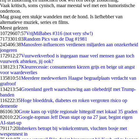
Vaak kritisch, soms cynisch, maar meestal wel met een humoristische
ondertoon.
Mag graag een stukje wandelen met de hond. Is liefhebber van
alternatieve muziek, series en films.
Meest gelezen
107296
07:57
VrijMiBabes #316 (not very sfw!)
71733
01:03
Random Pics van de Dag #1981
2454
06:38
Manosfeer-influencers verdienen miljarden aan onzekerheid
jongeren
1729
12:27
Vuurwerkverbod is ingegaan maar veel mensen gaan toch
vuurwerk afsteken, jij ook?
1381
23:17
Kleurrecessie: consumenten kiezen grijs en beige uit angst
voor waardeverlies
1358
10:51
Meerdere medewerkers Haagse begraafplaats verdacht van
grafroof
1342
13:54
Groenland geeft waarschuwing aan oliebedrijf met Trump-
banden
1162
22:35
Hoge bloeddruk, diabetes en roken vergroten risico op
dementie
861
06:30
Grote kans op vijfde regionale hittegolf met lokaal 35 graden
820
10:22
Google-topman Jeff Dean stapt op na 27 jaar, begint eigen
AI-start-up
791
17:20
Inbrekers betrapt bij winkelcentrum, vluchten bosje met
wespennest in