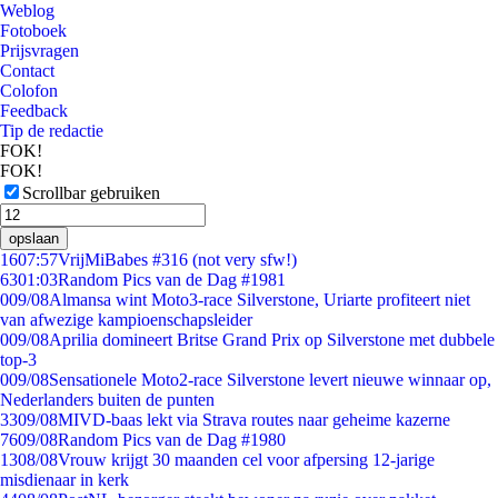
Weblog
Fotoboek
Prijsvragen
Contact
Colofon
Feedback
Tip de redactie
FOK!
FOK!
Scrollbar gebruiken
opslaan
16
07:57
VrijMiBabes #316 (not very sfw!)
63
01:03
Random Pics van de Dag #1981
0
09/08
Almansa wint Moto3-race Silverstone, Uriarte profiteert niet
van afwezige kampioenschapsleider
0
09/08
Aprilia domineert Britse Grand Prix op Silverstone met dubbele
top-3
0
09/08
Sensationele Moto2-race Silverstone levert nieuwe winnaar op,
Nederlanders buiten de punten
33
09/08
MIVD-baas lekt via Strava routes naar geheime kazerne
76
09/08
Random Pics van de Dag #1980
13
08/08
Vrouw krijgt 30 maanden cel voor afpersing 12-jarige
misdienaar in kerk