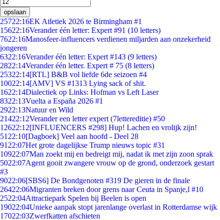
opslaan
257
22:16
EK Atletiek 2026 te Birmingham #1
156
22:16
Verander één letter: Expert #91 (10 letters)
76
22:16
Manosfeer-influencers verdienen miljarden aan onzekerheid
jongeren
63
22:16
Verander één letter: Expert #143 (9 letters)
28
22:14
Verander één letter. Expert # 75 (8 letters)
253
22:14
[RTL] B&B vol liefde 6de seizoen #4
100
22:14
[AMV] VS #1313 Lying sack of shit.
16
22:14
Dialectiek op Links: Hofman vs Left Laser
83
22:13
Vuelta a España 2026 #1
29
22:13
Natuur en Wild
214
22:12
Verander een letter expert (7lettereditie) #50
126
22:12
[INFLUENCERS #298] Hup! Lachen en vrolijk zijn!
51
22:10
[Dagboek] Veel aan hoofd - Deel 28
91
22:07
Het grote dagelijkse Trump nieuws topic #31
109
22:07
Man zoekt mij en bedreigt mij, nadat ik met zijn zoon sprak
50
22:07
Agent gooit zwangere vrouw op de grond, onderzoek gestart
#3
90
22:06
[SBS6] De Bondgenoten #319 De gieren in de finale
264
22:06
Migranten breken door grens naar Ceuta in Spanje,l #10
25
22:04
Attractiepark Spelen bij Beelen is open
190
22:04
Unieke aanpak stopt jarenlange overlast in Rotterdamse wijk
170
22:03
Zwerfkatten afschieten