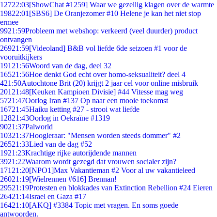
127
22:03
[ShowChat #1259] Waar we gezellig klagen over de warmte
198
22:01
[SBS6] De Oranjezomer #10 Helene je kan het niet stop
ermee
99
21:59
Probleem met webshop: verkeerd (veel duurder) product
ontvangen
269
21:59
[Videoland] B&B vol liefde 6de seizoen #1 voor de
vooruitkijkers
191
21:56
Woord van de dag, deel 32
165
21:56
Hoe denkt God echt over homo-seksualiteit? deel 4
4
21:50
Autochtone Brit (20) krijgt 2 jaar cel voor online misbruik
201
21:48
[Keuken Kampioen Divisie] #44 Vitesse mag weg
57
21:47
Oorlog Iran #137 Op naar een mooie toekomst
167
21:45
Haiku ketting #27 - strooi wat liefde
128
21:43
Oorlog in Oekraïne #1319
90
21:37
Palworld
103
21:37
Hoogleraar: "Mensen worden steeds dommer" #2
265
21:33
Lied van de dag #52
19
21:23
Krachtige rijke autorijdende mannen
39
21:22
Waarom wordt gezegd dat vrouwen socialer zijn?
171
21:20
[NPO1]Max Vakantieman #2 Voor al uw vakantieleed
260
21:19
[Wielrennen #616] Brennan!
295
21:19
Protesten en blokkades van Extinction Rebellion #24 Eieren
264
21:14
Israel en Gaza #17
164
21:10
[AKQ] #3384 Topic met vragen. En soms goede
antwoorden.