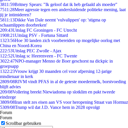
38
11:59
Britney Spears: "Ik geloof dat ik heb gefaald als moeder"
75
11:28
Meer agressie tegen een andersluidende politieke mening, laat
jij je intimideren?
58
11:13
Dikke Van Dale neemt 'vulvalippen' op: 'stigma op
schaamlippen doorbreken'
2
09:43
Uitslag FC Groningen - FC Utrecht
19
08:21
Uitslag PSV - Fortuna Sittard
13
23:56
Hoe 30 landen zich voorbereiden op mogelijke oorlog met
China en Noord-Korea
2
22:53
Uitslag PEC Zwolle - Ajax
1
22:52
Uitslag sc Heerenveen - FC Twente
30
22:47
NPO-manager Menno de Boer geschorst na dickpic in
groepsapp
13
22:23
Vrouw krijgt 30 maanden cel voor afpersing 12-jarige
misdienaar in kerk
28
09/08
RIVM vindt PFAS in al de geteste moedermelk, borstvoeding
blijft advies
2
09/08
Vollering breekt Niewiadoma op slotklim en pakt tweede
eindzege
38
09/08
Iran stelt zes eisen aan VS voor heropening Straat van Hormuz
53
09/08
Trump wil dat J.D. Vance hem in 2028 opvolgt
Forum
Forum
Scrollbar gebruiken