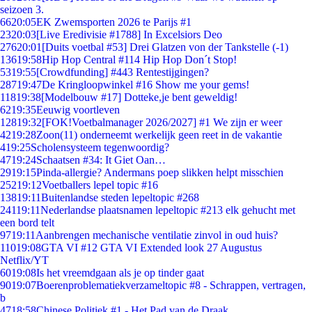
seizoen 3.
66
20:05
EK Zwemsporten 2026 te Parijs #1
23
20:03
[Live Eredivisie #1788] In Excelsiors Deo
276
20:01
[Duits voetbal #53] Drei Glatzen von der Tankstelle (-1)
136
19:58
Hip Hop Central #114 Hip Hop Don´t Stop!
53
19:55
[Crowdfunding] #443 Rentestijgingen?
287
19:47
De Kringloopwinkel #16 Show me your gems!
118
19:38
[Modelbouw #17] Dotteke,je bent geweldig!
62
19:35
Eeuwig voortleven
128
19:32
[FOK!Voetbalmanager 2026/2027] #1 We zijn er weer
42
19:28
Zoon(11) onderneemt werkelijk geen reet in de vakantie
4
19:25
Scholensysteem tegenwoordig?
47
19:24
Schaatsen #34: It Giet Oan…
29
19:15
Pinda-allergie? Andermans poep slikken helpt misschien
252
19:12
Voetballers lepel topic #16
138
19:11
Buitenlandse steden lepeltopic #268
241
19:11
Nederlandse plaatsnamen lepeltopic #213 elk gehucht met
een bord telt
97
19:11
Aanbrengen mechanische ventilatie zinvol in oud huis?
110
19:08
GTA VI #12 GTA VI Extended look 27 Augustus
Netflix/YT
60
19:08
Is het vreemdgaan als je op tinder gaat
90
19:07
Boerenproblematiekverzameltopic #8 - Schrappen, vertragen,
b
47
18:58
Chinese Politiek #1 - Het Pad van de Draak