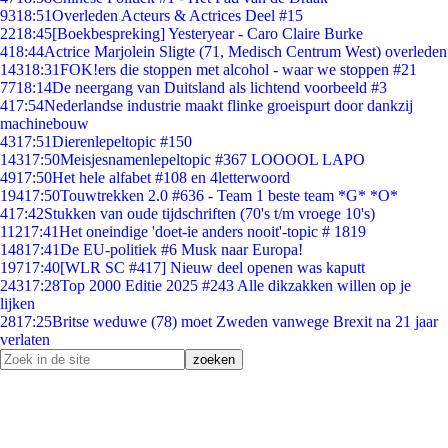
93
18:51
Overleden Acteurs & Actrices Deel #15
22
18:45
[Boekbespreking] Yesteryear - Caro Claire Burke
4
18:44
Actrice Marjolein Sligte (71, Medisch Centrum West) overleden
143
18:31
FOK!ers die stoppen met alcohol - waar we stoppen #21
77
18:14
De neergang van Duitsland als lichtend voorbeeld #3
4
17:54
Nederlandse industrie maakt flinke groeispurt door dankzij
machinebouw
43
17:51
Dierenlepeltopic #150
143
17:50
Meisjesnamenlepeltopic #367 LOOOOL LAPO
49
17:50
Het hele alfabet #108 en 4letterwoord
194
17:50
Touwtrekken 2.0 #636 - Team 1 beste team *G* *O*
4
17:42
Stukken van oude tijdschriften (70's t/m vroege 10's)
112
17:41
Het oneindige 'doet-ie anders nooit'-topic # 1819
148
17:41
De EU-politiek #6 Musk naar Europa!
197
17:40
[WLR SC #417] Nieuw deel openen was kaputt
243
17:28
Top 2000 Editie 2025 #243 Alle dikzakken willen op je
lijken
28
17:25
Britse weduwe (78) moet Zweden vanwege Brexit na 21 jaar
verlaten