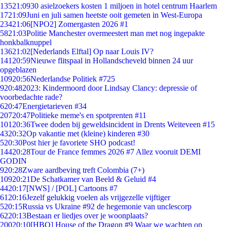
135
21:09
30 asielzoekers kosten 1 miljoen in hotel centrum Haarlem
17
21:09
Juni en juli samen heetste ooit gemeten in West-Europa
234
21:06
[NPO2] Zomergasten 2026 #1
58
21:03
Politie Manchester overmeestert man met nog ingepakte
honkbalknuppel
136
21:02
[Nederlands Elftal] Op naar Louis IV?
141
20:59
Nieuwe flitspaal in Hollandscheveld binnen 24 uur
opgeblazen
109
20:56
Nederlandse Politiek #725
9
20:48
2023: Kindermoord door Lindsay Clancy: depressie of
voorbedachte rade?
6
20:47
Energietarieven #34
207
20:47
Politieke meme's en spotprenten #11
101
20:36
Twee doden bij geweldsincident in Drents Weiteveen #15
43
20:32
Op vakantie met (kleine) kinderen #30
5
20:30
Post hier je favoriete SHO podcast!
144
20:28
Tour de France femmes 2026 #7 Allez vooruit DEMI
GODIN
9
20:28
Zware aardbeving treft Colombia (7+)
109
20:21
De Schatkamer van Beeld & Geluid #4
44
20:17
[NWS] / [POL] Cartoons #7
61
20:16
Jezelf gelukkig voelen als vrijgezelle vijftiger
5
20:15
Russia vs Ukraine #92 de hegemonie van unclescorp
62
20:13
Bestaan er liedjes over je woonplaats?
200
20:10
[HBO] House of the Dragon #9 Waar we wachten op