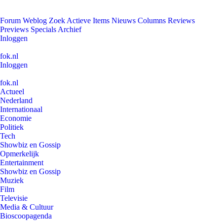
Forum
Weblog
Zoek
Actieve Items
Nieuws
Columns
Reviews
Previews
Specials
Archief
Inloggen
fok.nl
Inloggen
fok.nl
Actueel
Nederland
Internationaal
Economie
Politiek
Tech
Showbiz en Gossip
Opmerkelijk
Entertainment
Showbiz en Gossip
Muziek
Film
Televisie
Media & Cultuur
Bioscoopagenda