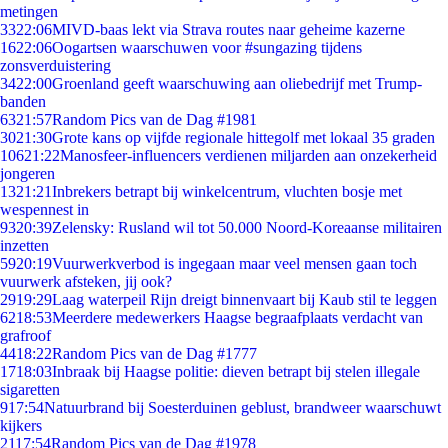
metingen
33
22:06
MIVD-baas lekt via Strava routes naar geheime kazerne
16
22:06
Oogartsen waarschuwen voor #sungazing tijdens
zonsverduistering
34
22:00
Groenland geeft waarschuwing aan oliebedrijf met Trump-
banden
63
21:57
Random Pics van de Dag #1981
30
21:30
Grote kans op vijfde regionale hittegolf met lokaal 35 graden
106
21:22
Manosfeer-influencers verdienen miljarden aan onzekerheid
jongeren
13
21:21
Inbrekers betrapt bij winkelcentrum, vluchten bosje met
wespennest in
93
20:39
Zelensky: Rusland wil tot 50.000 Noord-Koreaanse militairen
inzetten
59
20:19
Vuurwerkverbod is ingegaan maar veel mensen gaan toch
vuurwerk afsteken, jij ook?
29
19:29
Laag waterpeil Rijn dreigt binnenvaart bij Kaub stil te leggen
62
18:53
Meerdere medewerkers Haagse begraafplaats verdacht van
grafroof
44
18:22
Random Pics van de Dag #1777
17
18:03
Inbraak bij Haagse politie: dieven betrapt bij stelen illegale
sigaretten
9
17:54
Natuurbrand bij Soesterduinen geblust, brandweer waarschuwt
kijkers
21
17:54
Random Pics van de Dag #1978