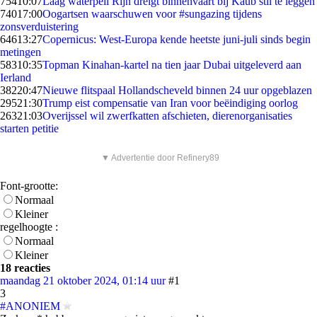
754
10:07
Laag waterpeil Rijn dreigt binnenvaart bij Kaub stil te leggen
740
17:00
Oogartsen waarschuwen voor #sungazing tijdens
zonsverduistering
646
13:27
Copernicus: West-Europa kende heetste juni-juli sinds begin
metingen
583
10:35
Topman Kinahan-kartel na tien jaar Dubai uitgeleverd aan
Ierland
382
20:47
Nieuwe flitspaal Hollandscheveld binnen 24 uur opgeblazen
295
21:30
Trump eist compensatie van Iran voor beëindiging oorlog
263
21:03
Overijssel wil zwerfkatten afschieten, dierenorganisaties
starten petitie
▼ Advertentie door Refinery89
Font-grootte:
Normaal
Kleiner
regelhoogte :
Normaal
Kleiner
18 reacties
maandag 21 oktober 2024, 01:14 uur
#1
3
#ANONIEM