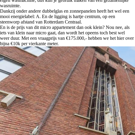
eigen wasmachine, dus kun je gebruik maken van een gezamenlijke
wasruimte.
Dankzij onder andere dubbelglas en zonnepanelen heeft het wel een
mooi energielabel: A. En de ligging is hartje centrum, op een
steenworp afstand van Rotterdam Centraal.
En is de prijs van dit micro appartement dan ook klein? Nou nee, als
iets van klein naar micro gaat, dan wordt het opeens toch best wel
weer duur. Met een vraagprijs van €175.000,- hebben we het hier over
bijna €10k per vierkante meter.