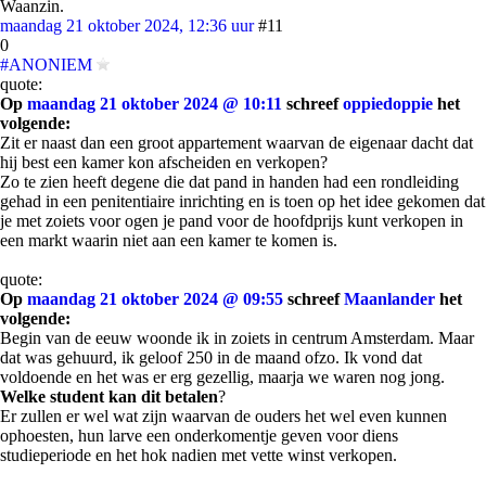
Waanzin.
maandag 21 oktober 2024, 12:36 uur
#11
0
#ANONIEM
quote:
Op
maandag 21 oktober 2024 @ 10:11
schreef
oppiedoppie
het
volgende:
Zit er naast dan een groot appartement waarvan de eigenaar dacht dat
hij best een kamer kon afscheiden en verkopen?
Zo te zien heeft degene die dat pand in handen had een rondleiding
gehad in een penitentiaire inrichting en is toen op het idee gekomen dat
je met zoiets voor ogen je pand voor de hoofdprijs kunt verkopen in
een markt waarin niet aan een kamer te komen is.
quote:
Op
maandag 21 oktober 2024 @ 09:55
schreef
Maanlander
het
volgende:
Begin van de eeuw woonde ik in zoiets in centrum Amsterdam. Maar
dat was gehuurd, ik geloof 250 in de maand ofzo. Ik vond dat
voldoende en het was er erg gezellig, maarja we waren nog jong.
Welke student kan dit betalen
?
Er zullen er wel wat zijn waarvan de ouders het wel even kunnen
ophoesten, hun larve een onderkomentje geven voor diens
studieperiode en het hok nadien met vette winst verkopen.