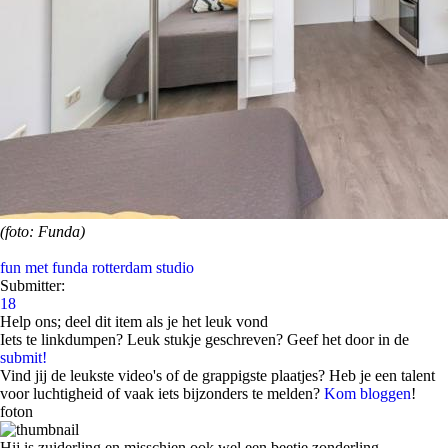
(foto: Funda)
fun met funda
rotterdam
studio
Submitter:
18
Help ons; deel dit item als je het leuk vond
Iets te linkdumpen? Leuk stukje geschreven? Geef het door in de
submit!
Vind jij de leukste video's of de grappigste plaatjes? Heb je een talent
voor luchtigheid of vaak iets bijzonders te melden?
Kom bloggen
!
foton
Hij is zuiderling en misschien ook wel een beetje zonderling.