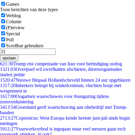
Games
Toon berichten van deze types
Weblog
Column
(P)review
Special
Poll
Scrollbar gebruiken
opslaan
6
21:30
Trump eist compensatie van Iran voor beëindiging oorlog
13
21:03
Overijssel wil zwerfkatten afschieten, dierenorganisaties
starten petitie
15
20:47
Nieuwe flitspaal Hollandscheveld binnen 24 uur opgeblazen
13
17:20
Inbrekers betrapt bij winkelcentrum, vluchten bosje met
wespennest in
16
17:00
Oogartsen waarschuwen voor #sungazing tijdens
zonsverduistering
34
13:54
Groenland geeft waarschuwing aan oliebedrijf met Trump-
banden
27
13:27
Copernicus: West-Europa kende heetste juni-juli sinds begin
metingen
59
12:27
Vuurwerkverbod is ingegaan maar veel mensen gaan toch
vuurwerk afsteken, jij ook?