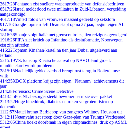
26
17:28
Pentagon eist snellere wapenproductie van defensiebedrijven
85
17:26
Israël meldt dood twee militairen in Zuid-Libanon, vergelding
aangekondigd
46
17:18
Vinted-foto's van vrouwen massaal gedeeld op seksfora
9
17:16
Google-topman Jeff Dean stapt op na 27 jaar, begint eigen AI-
start-up
18
16:36
Spanje volgt Italië met grenscontroles, tien reizigers geweigerd
19
16:26
FIFA ziet kritiek op Infantino als desinformatie, Noorwegen
eist zijn aftreden
4
16:22
Topman Kinahan-kartel na tien jaar Dubai uitgeleverd aan
Ierland
52
15:19
VS: kans op Russische aanval op NAVO-land groeit,
munitietekort wordt probleem
28
15:15
Nachtelijk gebiedsverbod brengt rust terug in Rotterdamse
wijk
4
14:35
XBOX platform krijgt zijn eigen "Platinum" achievements dit
jaar
2
14:28
Forensics: Crime Scene Detective
44
13:55
PostNL-bezorger steekt bewoner na ruzie over pakket
22
13:52
Hoge bloeddruk, diabetes en roken vergroten risico op
dementie
11
12:57
Mattel brengt Barbiepop van zangeres Whitney Houston uit
34
12:11
Netanyahu zet streep door Gaza-plan van Trumps Vredesraad
53
12:05
China boekt doorbraak in eigen chipmachines, druk op ASML
groeit