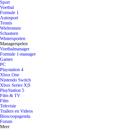
Sport
Voetbal
Formule 1
Autosport
Tennis
Wielrennen
Schaatsen
Wintersporten
Managerspelen
Voetbalmanager
Formule 1-manager
Games
PC
Playstation 4
Xbox One
Nintendo Switch
Xbox Series X|S
PlayStation 5
Film & TV
Film
Televisie
Trailers en Videos
Bioscoopagenda
Forum
Meer