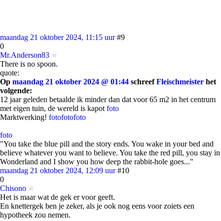
maandag 21 oktober 2024, 11:15 uur
#9
0
Mr.Anderson83
There is no spoon.
quote:
Op
maandag 21 oktober 2024 @ 01:44
schreef
Fleischmeister
het
volgende:
12 jaar geleden betaalde ik minder dan dat voor 65 m2 in het centrum
met eigen tuin, de wereld is kapot
foto
Marktwerking!
foto
foto
foto
foto
"You take the blue pill and the story ends. You wake in your bed and
believe whatever you want to believe. You take the red pill, you stay in
Wonderland and I show you how deep the rabbit-hole goes..."
maandag 21 oktober 2024, 12:09 uur
#10
0
Chisono
Het is maar wat de gek er voor geeft.
En knettergek ben je zeker, als je ook nog eens voor zoiets een
hypotheek zou nemen.