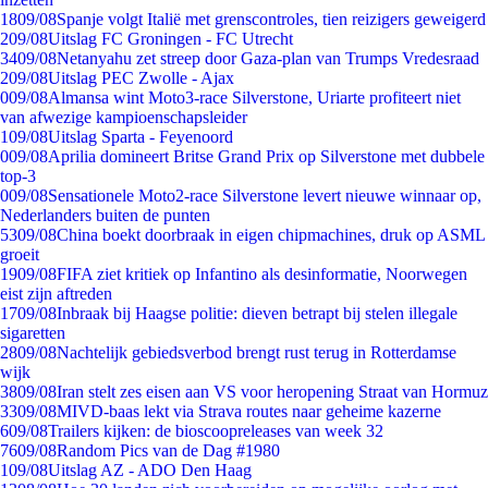
18
09/08
Spanje volgt Italië met grenscontroles, tien reizigers geweigerd
2
09/08
Uitslag FC Groningen - FC Utrecht
34
09/08
Netanyahu zet streep door Gaza-plan van Trumps Vredesraad
2
09/08
Uitslag PEC Zwolle - Ajax
0
09/08
Almansa wint Moto3-race Silverstone, Uriarte profiteert niet
van afwezige kampioenschapsleider
1
09/08
Uitslag Sparta - Feyenoord
0
09/08
Aprilia domineert Britse Grand Prix op Silverstone met dubbele
top-3
0
09/08
Sensationele Moto2-race Silverstone levert nieuwe winnaar op,
Nederlanders buiten de punten
53
09/08
China boekt doorbraak in eigen chipmachines, druk op ASML
groeit
19
09/08
FIFA ziet kritiek op Infantino als desinformatie, Noorwegen
eist zijn aftreden
17
09/08
Inbraak bij Haagse politie: dieven betrapt bij stelen illegale
sigaretten
28
09/08
Nachtelijk gebiedsverbod brengt rust terug in Rotterdamse
wijk
38
09/08
Iran stelt zes eisen aan VS voor heropening Straat van Hormuz
33
09/08
MIVD-baas lekt via Strava routes naar geheime kazerne
6
09/08
Trailers kijken: de bioscoopreleases van week 32
76
09/08
Random Pics van de Dag #1980
1
09/08
Uitslag AZ - ADO Den Haag