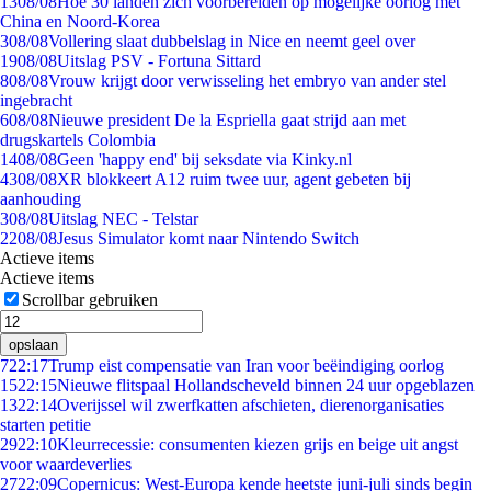
13
08/08
Hoe 30 landen zich voorbereiden op mogelijke oorlog met
China en Noord-Korea
3
08/08
Vollering slaat dubbelslag in Nice en neemt geel over
19
08/08
Uitslag PSV - Fortuna Sittard
8
08/08
Vrouw krijgt door verwisseling het embryo van ander stel
ingebracht
6
08/08
Nieuwe president De la Espriella gaat strijd aan met
drugskartels Colombia
14
08/08
Geen 'happy end' bij seksdate via Kinky.nl
43
08/08
XR blokkeert A12 ruim twee uur, agent gebeten bij
aanhouding
3
08/08
Uitslag NEC - Telstar
22
08/08
Jesus Simulator komt naar Nintendo Switch
Actieve items
Actieve items
Scrollbar gebruiken
opslaan
7
22:17
Trump eist compensatie van Iran voor beëindiging oorlog
15
22:15
Nieuwe flitspaal Hollandscheveld binnen 24 uur opgeblazen
13
22:14
Overijssel wil zwerfkatten afschieten, dierenorganisaties
starten petitie
29
22:10
Kleurrecessie: consumenten kiezen grijs en beige uit angst
voor waardeverlies
27
22:09
Copernicus: West-Europa kende heetste juni-juli sinds begin