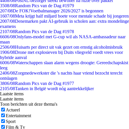
44
08/08
PostNL-bezorger steekt bewoner na ruzie over pakket
35
08/08
Random Pics van de Dag #1979
2
07/08
De FOK!Voetbalmanager 2026/2027 is begonnen
16
07/08
Meta krijgt half miljard boete voor mentale schade bij jongeren
20
07/08
Denemarken pakt AI-gebruik in scholen aan: extra mondelinge
examens
21
07/08
Random Pics van de Dag #1978
66
06/08
Onlyfans-model met G-cup wil als NASA-ambassadeur naar
maan
25
06/08
Huisarts per direct uit vak gezet om ernstig alcoholmisbruik
19
06/08
Drone met explosieven bij Duits vliegveld voedt vrees voor
hybride aanval
60
06/08
Waterschappen slaan alarm wegens droogte: Gereedschapskist
leeg
24
06/08
Zorgmedewerkster die 's nachts haar vriend bezocht terecht
ontslagen
38
06/08
Random Pics van de Dag #1977
21
05/08
Tanken in België wordt nóg aantrekkelijker
Laatste items
Laatste items
Toon berichten uit deze thema's
Actueel
Entertainment
Sport
Film & Tv