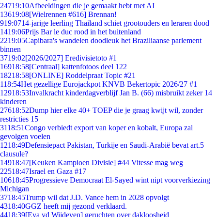
247
19:10
Afbeeldingen die je gemaakt hebt met AI
136
19:08
[Wielrennen #616] Brennan!
9
19:07
14-jarige leerling Thailand schiet grootouders en leraren dood
14
19:06
Prijs Bar le duc rood in het buitenland
22
19:05
Capibara's wandelen doodleuk het Braziliaanse parlement
binnen
37
19:02
[2026/2027] Eredivisietoto #1
169
18:58
[Centraal] kattenfotoos deel 122
182
18:58
[ONLINE] Roddelpraat Topic #21
1
18:54
Het gezellige Eurojackpot KNVB Bekertopic 2026/27 #1
129
18:53
Invalkracht kinderdagverblijf Jan B. (66) misbruikt zeker 14
kinderen
276
18:52
Dump hier elke 40+ TOEP die je graag kwijt wil, zonder
restricties 15
31
18:51
Congo verbiedt export van koper en kobalt, Europa zal
gevolgen voelen
12
18:49
Defensiepact Pakistan, Turkije en Saudi-Arabië bevat art.5
clausule?
149
18:47
[Keuken Kampioen Divisie] #44 Vitesse mag weg
225
18:47
Israel en Gaza #17
106
18:45
Progressieve Democraat El-Sayed wint nipt voorverkiezing
Michigan
37
18:45
Trump wil dat J.D. Vance hem in 2028 opvolgt
43
18:40
GGZ heeft mij gezond verklaard.
44
18:39
[Eva vd Wijdeven] geruchten over dakloosheid