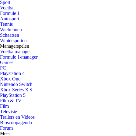
Sport
Voetbal
Formule 1
Autosport
Tennis
Wielrennen
Schaatsen
Wintersporten
Managerspelen
Voetbalmanager
Formule 1-manager
Games
PC
Playstation 4
Xbox One
Nintendo Switch
Xbox Series X|S
PlayStation 5
Film & TV
Film
Televisie
Trailers en Videos
Bioscoopagenda
Forum
Meer