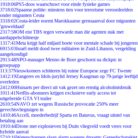
19
18:06
PS5-doos waarschuwt voor einde fysieke games
37
18:02
Spaanse politie: minstens tien voor terrorisme veroordeelden
onder migranten Ceuta
33
18:02
Ceuta-leider noemt Marokkaanse grensaanval door migranten
'gruweldaad'
23
17:58
OM eist TBS tegen verwarde man die agenten stak met
aardappelschilmesje
13
17:41
Meta krijgt half miljard boete voor mentale schade bij jongeren
69
15:03
Israël meldt dood twee militairen in Zuid-Libanon, vergelding
aangekondigd
29
13:48
NPO-manager Menno de Boer geschorst na dickpic in
groepsapp
1
13:37
Nieuwkomers schitteren bij ruime Europese zege FC Twente
14
12:19
Zangeres en Idols-jurylid Jerney Kaagman op 79-jarige leeftijd
overleden
24
12:00
Huisarts per direct uit vak gezet om ernstig alcoholmisbruik
10
11:41
Netflix-abonnees krijgen exclusieve early access tot
uitgebreide GTA VI trailer
26
10:54
NAVO zet wegens Russische provocatie 250% meer
gevechtsvliegtuigen in
14
10:46
Accell, moederbedrijf Sparta en Batavus, vraagt uitstel van
betaling aan
19
10:44
Drone met explosieven bij Duits vliegveld voedt vrees voor
hybride aanval
57
10:16
Waterschappen slaan alarm wegens droogte: Gereedschapskist