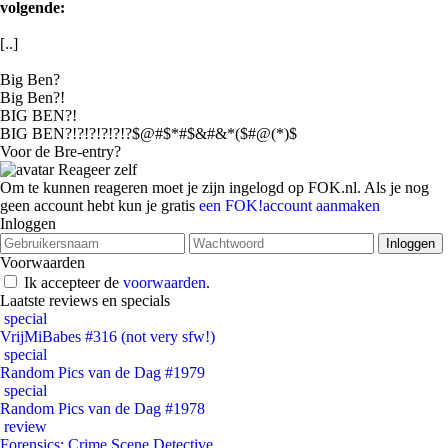
volgende:
[..]
Big Ben?
Big Ben?!
BIG BEN?!
BIG BEN?!?!?!?!?!?$@#$*#$&#&*($#@(*)$
Voor de Bre-entry?
Reageer zelf
Om te kunnen reageren moet je zijn ingelogd op FOK.nl. Als je nog
geen account hebt kun je gratis
een FOK!account aanmaken
Inloggen
Voorwaarden
Ik accepteer de
voorwaarden
.
Laatste reviews en specials
special
VrijMiBabes #316 (not very sfw!)
special
Random Pics van de Dag #1979
special
Random Pics van de Dag #1978
review
Forensics: Crime Scene Detective