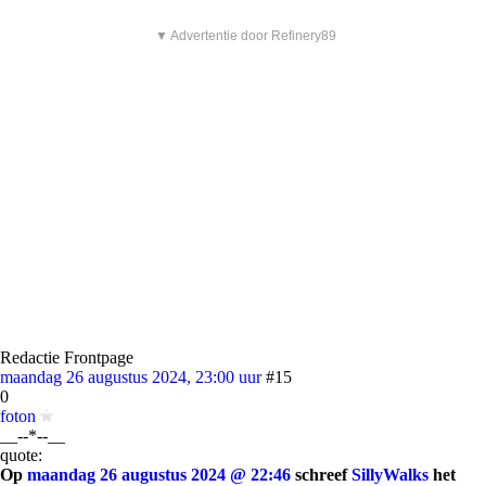
▼ Advertentie door Refinery89
Redactie Frontpage
maandag 26 augustus 2024, 23:00 uur
#15
0
foton
__--*--__
quote:
Op
maandag 26 augustus 2024 @ 22:46
schreef
SillyWalks
het