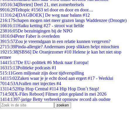
105
16:34
[Breien] Deel 21, met zomerbreisels
99
16:29
Teltopic #1563 tel door en door en door....
113
16:24
[DAGBOEK] De weg naar balans #12
2
16:17
Schapen mogen niet meer grazen langs Waddenzee (Droogte)
166
16:11
Haiku ketting #27 - strooi wat liefde
238
16:05
De bezuinigingen bij de NPO
18
16:04
Peter Faber is overleden
39
15:57
Zou je vreemdgaan in een relatie kunnen vergeven?
27
15:39
Pinda-allergie? Andermans poep slikken helpt misschien
192
15:38
[SBS6] De Oranjezomer #10 Helene je kan het niet stop
ermee
144
15:17
De EU-politiek #6 Musk naar Europa!
163
15:13
Politieke podcasts #1
5
15:11
Geen miljonair zijn door tijdverspilling
141
15:02
Zaken waar je je echt dood aan ergert #17 - Werklui
70
14:53
Afvallen met injecties #4
131
14:52
Hip Hop Central #114 Hip Hop Don´t Stop!
7
14:50
[X-Files Reboot] Filmen pilot gepland in mei 2026
14
14:13
97-jarige Betty verbreekt opnieuw record als oudste