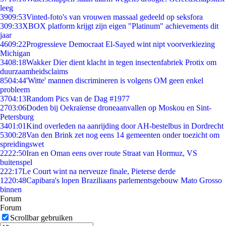
leeg
39
09:53
Vinted-foto's van vrouwen massaal gedeeld op seksfora
3
09:33
XBOX platform krijgt zijn eigen "Platinum" achievements dit
jaar
46
09:22
Progressieve Democraat El-Sayed wint nipt voorverkiezing
Michigan
34
08:18
Wakker Dier dient klacht in tegen insectenfabriek Protix om
duurzaamheidsclaims
85
04:44
'Witte' mannen discrimineren is volgens OM geen enkel
probleem
37
04:13
Random Pics van de Dag #1977
27
03:06
Doden bij Oekraïense droneaanvallen op Moskou en Sint-
Petersburg
34
01:01
Kind overleden na aanrijding door AH-bestelbus in Dordrecht
53
00:28
Van den Brink zet nog eens 14 gemeenten onder toezicht om
spreidingswet
22
22:50
Iran en Oman eens over route Straat van Hormuz, VS
buitenspel
2
22:17
Le Court wint na nerveuze finale, Pieterse derde
12
20:48
Capibara's lopen Braziliaans parlementsgebouw Mato Grosso
binnen
Forum
Forum
Scrollbar gebruiken