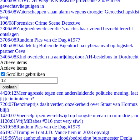
26
06/08
NAVO zet wegens Russische provocatie 250% meer
gevechtsvliegtuigen in
57
06/08
Waterschappen slaan alarm wegens droogte: Gereedschapskist
leeg
1
06/08
Forensics: Crime Scene Detective
23
06/08
Zorgmedewerkster die 's nachts haar vriend bezocht terecht
ontslagen
37
06/08
Random Pics van de Dag #1977
18
05/08
Datalek bij Bol en de Bijenkorf na cyberaanval op logistiek
partner Ceva
34
05/08
Kind overleden na aanrijding door AH-bestelbus in Dordrecht
Actieve items
Actieve items
Scrollbar gebruiken
opslaan
44
20:12
Meer agressie tegen een andersluidende politieke mening, laat
jij je intimideren?
7
20:07
Benzineprijs daalt verder, onzekerheid over Straat van Hormuz
blijft
14
20:07
Voedselprijzen wereldwijd op hoogste niveau in ruim drie jaar
11
20:01
VrijMiBabes #316 (not very sfw!)
35
19:58
Random Pics van de Dag #1979
46
19:57
Trump wil dat J.D. Vance hem in 2028 opvolgt
4
19:56
Vier aanhoudingen na doodsbedreiging burgemeester Depla