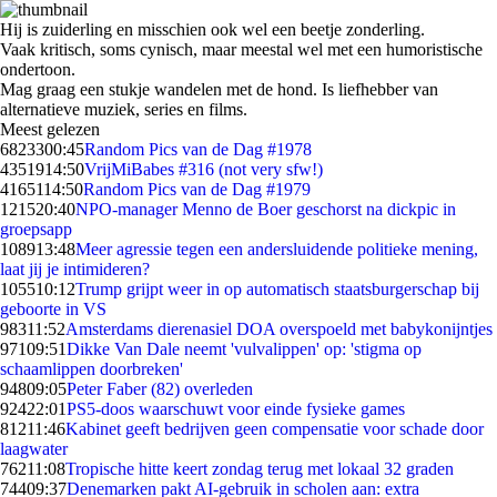
Hij is zuiderling en misschien ook wel een beetje zonderling.
Vaak kritisch, soms cynisch, maar meestal wel met een humoristische
ondertoon.
Mag graag een stukje wandelen met de hond. Is liefhebber van
alternatieve muziek, series en films.
Meest gelezen
68233
00:45
Random Pics van de Dag #1978
43519
14:50
VrijMiBabes #316 (not very sfw!)
41651
14:50
Random Pics van de Dag #1979
1215
20:40
NPO-manager Menno de Boer geschorst na dickpic in
groepsapp
1089
13:48
Meer agressie tegen een andersluidende politieke mening,
laat jij je intimideren?
1055
10:12
Trump grijpt weer in op automatisch staatsburgerschap bij
geboorte in VS
983
11:52
Amsterdams dierenasiel DOA overspoeld met babykonijntjes
971
09:51
Dikke Van Dale neemt 'vulvalippen' op: 'stigma op
schaamlippen doorbreken'
948
09:05
Peter Faber (82) overleden
924
22:01
PS5-doos waarschuwt voor einde fysieke games
812
11:46
Kabinet geeft bedrijven geen compensatie voor schade door
laagwater
762
11:08
Tropische hitte keert zondag terug met lokaal 32 graden
744
09:37
Denemarken pakt AI-gebruik in scholen aan: extra