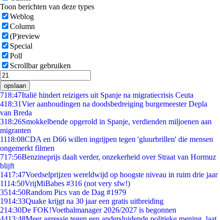
Toon berichten van deze types
Weblog
Column
(P)review
Special
Poll
Scrollbar gebruiken
opslaan
7
18:47
Italië hindert reizigers uit Spanje na migratiecrisis Ceuta
4
18:31
Vier aanhoudingen na doodsbedreiging burgemeester Depla
van Breda
3
18:26
Smokkelbende opgerold in Spanje, verdienden miljoenen aan
migranten
11
18:08
CDA en D66 willen ingrijpen tegen 'gluurbrillen' die mensen
ongemerkt filmen
7
17:56
Benzineprijs daalt verder, onzekerheid over Straat van Hormuz
blijft
14
17:47
Voedselprijzen wereldwijd op hoogste niveau in ruim drie jaar
11
14:50
VrijMiBabes #316 (not very sfw!)
35
14:50
Random Pics van de Dag #1979
19
14:33
Quake krijgt na 30 jaar een gratis uitbreiding
2
14:30
De FOK!Voetbalmanager 2026/2027 is begonnen
44
13:48
Meer agressie tegen een andersluidende politieke mening, laat