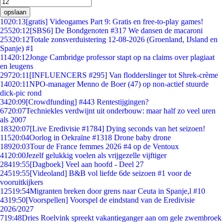
opslaan
10
20:13
[gratis] Videogames Part 9: Gratis en free-to-play games!
255
20:12
[SBS6] De Bondgenoten #317 We dansen de macaroni
253
20:12
Totale zonsverduistering 12-08-2026 (Groenland, IJsland en
Spanje) #1
114
20:12
Jonge Cambridge professor stapt op na claims over plagiaat
en leugens
297
20:11
[INFLUENCERS #295] Van flodderslinger tot Shrek-crème
140
20:11
NPO-manager Menno de Boer (47) op non-actief stuurde
dick-pic rond
34
20:09
[Crowdfunding] #443 Rentestijgingen?
67
20:07
Techniekles verdwijnt uit onderbouw: maar half zo veel uren
als 2007
183
20:07
[Live Eredivisie #1784] Dying seconds van het seizoen!
115
20:04
Oorlog in Oekraïne #1318 Drone baby drone
189
20:03
Tour de France femmes 2026 #4 op de Ventoux
41
20:00
Jezelf gelukkig voelen als vrijgezelle vijftiger
284
19:55
[Dagboek] Veel aan hoofd - Deel 27
245
19:55
[Videoland] B&B vol liefde 6de seizoen #1 voor de
vooruitkijkers
125
19:54
Migranten breken door grens naar Ceuta in Spanje,l #10
43
19:50
[Voorspellen] Voorspel de eindstand van de Eredivisie
2026/2027
7
19:48
Dries Roelvink spreekt vakantieganger aan om gele zwembroek