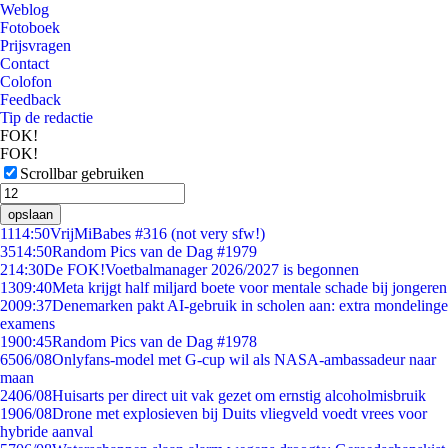
Weblog
Fotoboek
Prijsvragen
Contact
Colofon
Feedback
Tip de redactie
FOK!
FOK!
Scrollbar gebruiken
opslaan
11
14:50
VrijMiBabes #316 (not very sfw!)
35
14:50
Random Pics van de Dag #1979
2
14:30
De FOK!Voetbalmanager 2026/2027 is begonnen
13
09:40
Meta krijgt half miljard boete voor mentale schade bij jongeren
20
09:37
Denemarken pakt AI-gebruik in scholen aan: extra mondelinge
examens
19
00:45
Random Pics van de Dag #1978
65
06/08
Onlyfans-model met G-cup wil als NASA-ambassadeur naar
maan
24
06/08
Huisarts per direct uit vak gezet om ernstig alcoholmisbruik
19
06/08
Drone met explosieven bij Duits vliegveld voedt vrees voor
hybride aanval