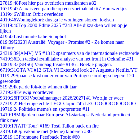
278
19:48
Post hier pas overleden muzikanten #32
167
19:47
Ajax is een parodie op een voetbalclub #7 Vuurwerkjes
13
19:46
William Orbit overleden
49
19:46
Woningtekort: dus ga je woningen slopen, logisch
241
19:46
Top 2000 Editie 2025 #243 Alle dikzakken willen op je
lijken
4
19:42
Last minute balie Schiphol
8
19:39
[2023] Australië: Voyager - Promise #2 - Ze komen naar
Tilburg
243
19:39
[AMV] VS #1312 spammers van de internationale rechtsorde
74
19:36
Een tactische/militaire analyse van het front in Oekraïne #31
148
19:32
[SBS6] Vandaag Inside #136 - Boekje pluggen.
67
19:31
GTA VI #12 GTA VI Extended look 27 Augustus Netflix/YT
11
19:29
Spaanse kust onder vuur van Portugese oorlogsschepen: 120
gewonden
5
19:29
Ik ga de fok-toto winnen dit jaar
37
19:28
Eeuwig voortleven
93
19:25
[FOK!Voetbalmanager 2026/2027] #1 We zijn er weer
273
19:25
Het enige echte LEGO-topic #45 LEGOOOOOOOOOOO
197
19:24
Politieke meme's en spotprenten #11
14
19:18
Miljarden naar Europese AI-start-ups: Nederland profiteert
flink mee
20
19:17
[ATP Tour] #169 Tosti Tallon back on fire
23
19:14
Op vakantie met (kleine) kinderen #30
235
19:13
Frontpage Feedback Topic #60