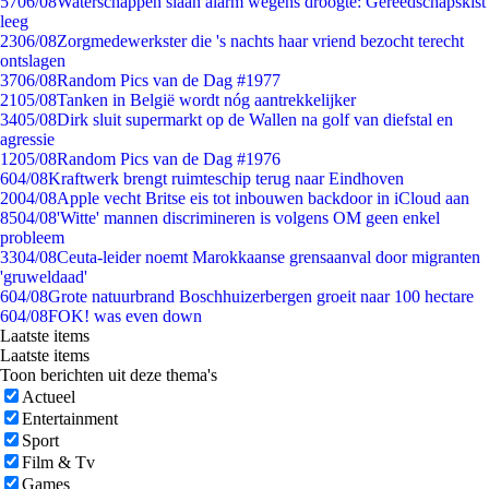
57
06/08
Waterschappen slaan alarm wegens droogte: Gereedschapskist
leeg
23
06/08
Zorgmedewerkster die 's nachts haar vriend bezocht terecht
ontslagen
37
06/08
Random Pics van de Dag #1977
21
05/08
Tanken in België wordt nóg aantrekkelijker
34
05/08
Dirk sluit supermarkt op de Wallen na golf van diefstal en
agressie
12
05/08
Random Pics van de Dag #1976
6
04/08
Kraftwerk brengt ruimteschip terug naar Eindhoven
20
04/08
Apple vecht Britse eis tot inbouwen backdoor in iCloud aan
85
04/08
'Witte' mannen discrimineren is volgens OM geen enkel
probleem
33
04/08
Ceuta-leider noemt Marokkaanse grensaanval door migranten
'gruweldaad'
6
04/08
Grote natuurbrand Boschhuizerbergen groeit naar 100 hectare
6
04/08
FOK! was even down
Laatste items
Laatste items
Toon berichten uit deze thema's
Actueel
Entertainment
Sport
Film & Tv
Games