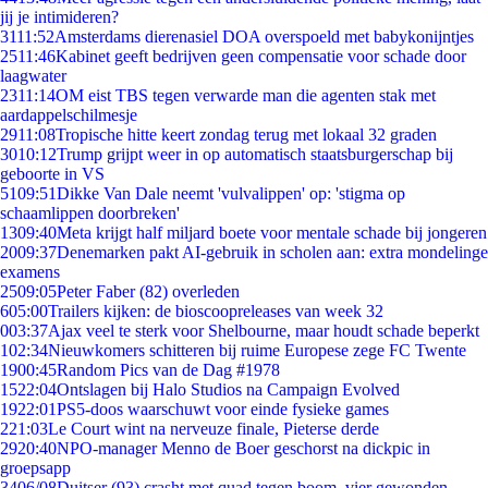
jij je intimideren?
31
11:52
Amsterdams dierenasiel DOA overspoeld met babykonijntjes
25
11:46
Kabinet geeft bedrijven geen compensatie voor schade door
laagwater
23
11:14
OM eist TBS tegen verwarde man die agenten stak met
aardappelschilmesje
29
11:08
Tropische hitte keert zondag terug met lokaal 32 graden
30
10:12
Trump grijpt weer in op automatisch staatsburgerschap bij
geboorte in VS
51
09:51
Dikke Van Dale neemt 'vulvalippen' op: 'stigma op
schaamlippen doorbreken'
13
09:40
Meta krijgt half miljard boete voor mentale schade bij jongeren
20
09:37
Denemarken pakt AI-gebruik in scholen aan: extra mondelinge
examens
25
09:05
Peter Faber (82) overleden
6
05:00
Trailers kijken: de bioscoopreleases van week 32
0
03:37
Ajax veel te sterk voor Shelbourne, maar houdt schade beperkt
1
02:34
Nieuwkomers schitteren bij ruime Europese zege FC Twente
19
00:45
Random Pics van de Dag #1978
15
22:04
Ontslagen bij Halo Studios na Campaign Evolved
19
22:01
PS5-doos waarschuwt voor einde fysieke games
2
21:03
Le Court wint na nerveuze finale, Pieterse derde
29
20:40
NPO-manager Menno de Boer geschorst na dickpic in
groepsapp
34
06/08
Duitser (93) crasht met quad tegen boom, vier gewonden