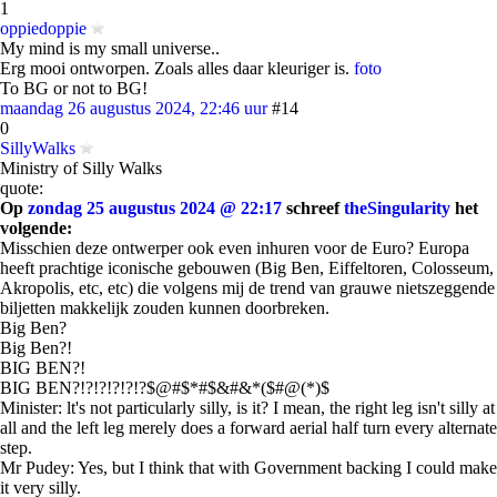
1
oppiedoppie
My mind is my small universe..
Erg mooi ontworpen. Zoals alles daar kleuriger is.
foto
To BG or not to BG!
maandag 26 augustus 2024, 22:46 uur
#14
0
SillyWalks
Ministry of Silly Walks
quote:
Op
zondag 25 augustus 2024 @ 22:17
schreef
theSingularity
het
volgende:
Misschien deze ontwerper ook even inhuren voor de Euro? Europa
heeft prachtige iconische gebouwen (Big Ben, Eiffeltoren, Colosseum,
Akropolis, etc, etc) die volgens mij de trend van grauwe nietszeggende
biljetten makkelijk zouden kunnen doorbreken.
Big Ben?
Big Ben?!
BIG BEN?!
BIG BEN?!?!?!?!?!?$@#$*#$&#&*($#@(*)$
Minister: lt's not particularly silly, is it? I mean, the right leg isn't silly at
all and the left leg merely does a forward aerial half turn every alternate
step.
Mr Pudey: Yes, but I think that with Government backing I could make
it very silly.