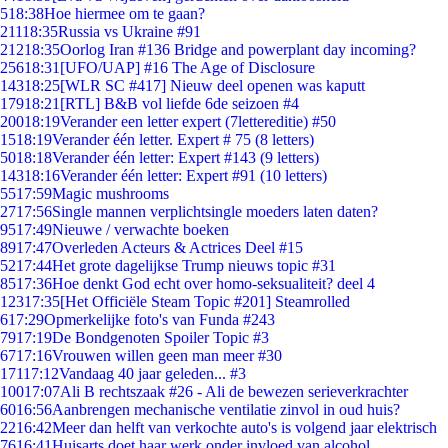
5
18:38
Hoe hiermee om te gaan?
211
18:35
Russia vs Ukraine #91
212
18:35
Oorlog Iran #136 Bridge and powerplant day incoming?
256
18:31
[UFO/UAP] #16 The Age of Disclosure
143
18:25
[WLR SC #417] Nieuw deel openen was kaputt
179
18:21
[RTL] B&B vol liefde 6de seizoen #4
200
18:19
Verander een letter expert (7lettereditie) #50
15
18:19
Verander één letter. Expert # 75 (8 letters)
50
18:18
Verander één letter: Expert #143 (9 letters)
143
18:16
Verander één letter: Expert #91 (10 letters)
55
17:59
Magic mushrooms
27
17:56
Single mannen verplichtsingle moeders laten daten?
95
17:49
Nieuwe / verwachte boeken
89
17:47
Overleden Acteurs & Actrices Deel #15
52
17:44
Het grote dagelijkse Trump nieuws topic #31
85
17:36
Hoe denkt God echt over homo-seksualiteit? deel 4
123
17:35
[Het Officiële Steam Topic #201] Steamrolled
6
17:29
Opmerkelijke foto's van Funda #243
79
17:19
De Bondgenoten Spoiler Topic #3
67
17:16
Vrouwen willen geen man meer #30
171
17:12
Vandaag 40 jaar geleden... #3
100
17:07
Ali B rechtszaak #26 - Ali de bewezen serieverkrachter
60
16:56
Aanbrengen mechanische ventilatie zinvol in oud huis?
22
16:42
Meer dan helft van verkochte auto's is volgend jaar elektrisch
76
16:41
Huisarts doet haar werk onder invloed van alcohol