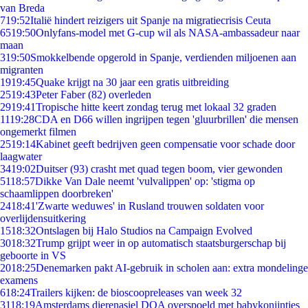
van Breda
7
19:52
Italië hindert reizigers uit Spanje na migratiecrisis Ceuta
65
19:50
Onlyfans-model met G-cup wil als NASA-ambassadeur naar
maan
3
19:50
Smokkelbende opgerold in Spanje, verdienden miljoenen aan
migranten
19
19:45
Quake krijgt na 30 jaar een gratis uitbreiding
25
19:43
Peter Faber (82) overleden
29
19:41
Tropische hitte keert zondag terug met lokaal 32 graden
11
19:28
CDA en D66 willen ingrijpen tegen 'gluurbrillen' die mensen
ongemerkt filmen
25
19:14
Kabinet geeft bedrijven geen compensatie voor schade door
laagwater
34
19:02
Duitser (93) crasht met quad tegen boom, vier gewonden
51
18:57
Dikke Van Dale neemt 'vulvalippen' op: 'stigma op
schaamlippen doorbreken'
24
18:41
'Zwarte weduwes' in Rusland trouwen soldaten voor
overlijdensuitkering
15
18:32
Ontslagen bij Halo Studios na Campaign Evolved
30
18:32
Trump grijpt weer in op automatisch staatsburgerschap bij
geboorte in VS
20
18:25
Denemarken pakt AI-gebruik in scholen aan: extra mondelinge
examens
6
18:24
Trailers kijken: de bioscoopreleases van week 32
31
18:19
Amsterdams dierenasiel DOA overspoeld met babykonijntjes