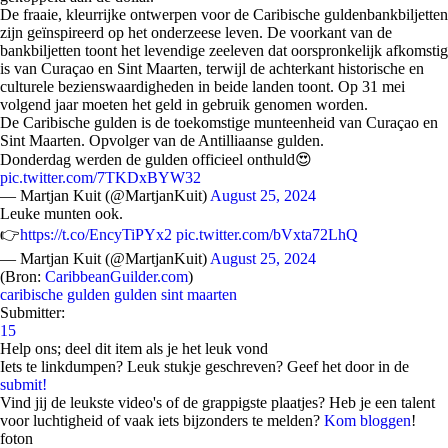
De fraaie, kleurrijke ontwerpen voor de Caribische guldenbankbiljetten
zijn geïnspireerd op het onderzeese leven. De voorkant van de
bankbiljetten toont het levendige zeeleven dat oorspronkelijk afkomstig
is van Curaçao en Sint Maarten, terwijl de achterkant historische en
culturele bezienswaardigheden in beide landen toont. Op 31 mei
volgend jaar moeten het geld in gebruik genomen worden.
De Caribische gulden is de toekomstige munteenheid van Curaçao en
Sint Maarten. Opvolger van de Antilliaanse gulden.
Donderdag werden de gulden officieel onthuld😍
pic.twitter.com/7TKDxBYW32
— Martjan Kuit (@MartjanKuit)
August 25, 2024
Leuke munten ook.
👉
https://t.co/EncyTiPYx2
pic.twitter.com/bVxta72LhQ
— Martjan Kuit (@MartjanKuit)
August 25, 2024
(Bron:
CaribbeanGuilder.com
)
caribische gulden
gulden
sint maarten
Submitter:
15
Help ons; deel dit item als je het leuk vond
Iets te linkdumpen? Leuk stukje geschreven? Geef het door in de
submit!
Vind jij de leukste video's of de grappigste plaatjes? Heb je een talent
voor luchtigheid of vaak iets bijzonders te melden?
Kom bloggen
!
foton