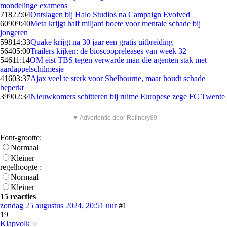
mondelinge examens
718
22:04
Ontslagen bij Halo Studios na Campaign Evolved
609
09:40
Meta krijgt half miljard boete voor mentale schade bij
jongeren
598
14:33
Quake krijgt na 30 jaar een gratis uitbreiding
564
05:00
Trailers kijken: de bioscoopreleases van week 32
546
11:14
OM eist TBS tegen verwarde man die agenten stak met
aardappelschilmesje
416
03:37
Ajax veel te sterk voor Shelbourne, maar houdt schade
beperkt
399
02:34
Nieuwkomers schitteren bij ruime Europese zege FC Twente
▼ Advertentie door Refinery89
Font-grootte:
Normaal
Kleiner
regelhoogte :
Normaal
Kleiner
15 reacties
zondag 25 augustus 2024, 20:51 uur
#1
19
Klapvolk