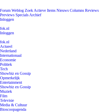
Forum
Weblog
Zoek
Actieve Items
Nieuws
Columns
Reviews
Previews
Specials
Archief
Inloggen
fok.nl
Inloggen
fok.nl
Actueel
Nederland
Internationaal
Economie
Politiek
Tech
Showbiz en Gossip
Opmerkelijk
Entertainment
Showbiz en Gossip
Muziek
Film
Televisie
Media & Cultuur
Bioscoopagenda