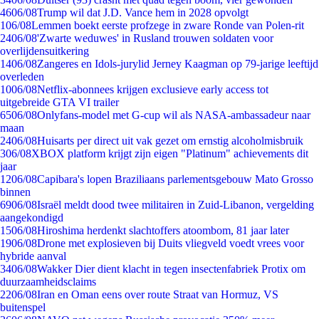
46
06/08
Trump wil dat J.D. Vance hem in 2028 opvolgt
1
06/08
Lemmen boekt eerste profzege in zware Ronde van Polen-rit
24
06/08
'Zwarte weduwes' in Rusland trouwen soldaten voor
overlijdensuitkering
14
06/08
Zangeres en Idols-jurylid Jerney Kaagman op 79-jarige leeftijd
overleden
10
06/08
Netflix-abonnees krijgen exclusieve early access tot
uitgebreide GTA VI trailer
65
06/08
Onlyfans-model met G-cup wil als NASA-ambassadeur naar
maan
24
06/08
Huisarts per direct uit vak gezet om ernstig alcoholmisbruik
3
06/08
XBOX platform krijgt zijn eigen "Platinum" achievements dit
jaar
12
06/08
Capibara's lopen Braziliaans parlementsgebouw Mato Grosso
binnen
69
06/08
Israël meldt dood twee militairen in Zuid-Libanon, vergelding
aangekondigd
15
06/08
Hiroshima herdenkt slachtoffers atoombom, 81 jaar later
19
06/08
Drone met explosieven bij Duits vliegveld voedt vrees voor
hybride aanval
34
06/08
Wakker Dier dient klacht in tegen insectenfabriek Protix om
duurzaamheidsclaims
22
06/08
Iran en Oman eens over route Straat van Hormuz, VS
buitenspel