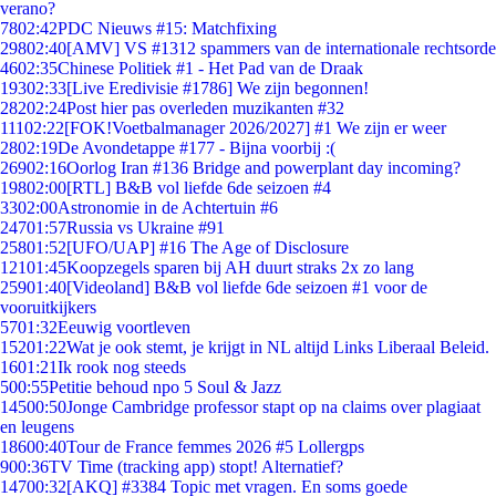
verano?
78
02:42
PDC Nieuws #15: Matchfixing
298
02:40
[AMV] VS #1312 spammers van de internationale rechtsorde
46
02:35
Chinese Politiek #1 - Het Pad van de Draak
193
02:33
[Live Eredivisie #1786] We zijn begonnen!
282
02:24
Post hier pas overleden muzikanten #32
111
02:22
[FOK!Voetbalmanager 2026/2027] #1 We zijn er weer
28
02:19
De Avondetappe #177 - Bijna voorbij :(
269
02:16
Oorlog Iran #136 Bridge and powerplant day incoming?
198
02:00
[RTL] B&B vol liefde 6de seizoen #4
33
02:00
Astronomie in de Achtertuin #6
247
01:57
Russia vs Ukraine #91
258
01:52
[UFO/UAP] #16 The Age of Disclosure
121
01:45
Koopzegels sparen bij AH duurt straks 2x zo lang
259
01:40
[Videoland] B&B vol liefde 6de seizoen #1 voor de
vooruitkijkers
57
01:32
Eeuwig voortleven
152
01:22
Wat je ook stemt, je krijgt in NL altijd Links Liberaal Beleid.
16
01:21
Ik rook nog steeds
5
00:55
Petitie behoud npo 5 Soul & Jazz
145
00:50
Jonge Cambridge professor stapt op na claims over plagiaat
en leugens
186
00:40
Tour de France femmes 2026 #5 Lollergps
9
00:36
TV Time (tracking app) stopt! Alternatief?
147
00:32
[AKQ] #3384 Topic met vragen. En soms goede