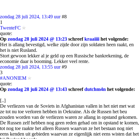
zondag 28 juli 2024, 13:49 uur
#8
1
TwenteFC
quote:
Op
zondag 28 juli 2024 @ 13:23
schreef
kraaiiii
het volgende:
Het is allang bevestigd, welke zijde door zijn soldaten heen raakt, en
het is niet Rusland.
Stort gewoon lekker al je geld op een Russische bankrekening, de
economie daar is booming. Lekker veel rente.
zondag 28 juli 2024, 13:55 uur
#9
3
#ANONIEM
quote:
Op
zondag 28 juli 2024 @ 13:43
schreef
dutchm4n
het volgende:
[..]
De verliezen van de Soviets in Afghanistan vallen in het niet met wat
ze tot nu toe verloren hebben in Oekraine. Als de Russen het beu
zouden worden van de verliezen waren ze allang in opstand gekomen.
De Russen zelf hebben nog geen reden gehad om in opstand te komen,
tot nog toe raakte het alleen Russen waarvan ze het bestaan nog niet
eens kenden uit gebieden waarvan ze eigenlijjk niet eens wisten dat het