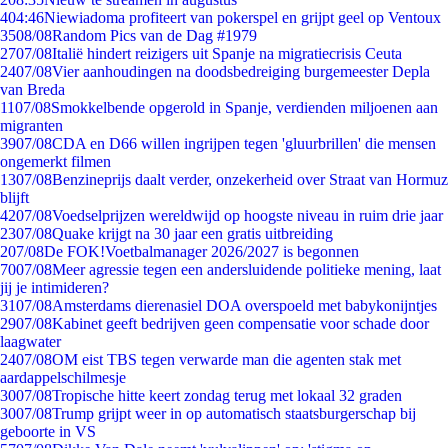
4
04:46
Niewiadoma profiteert van pokerspel en grijpt geel op Ventoux
35
08/08
Random Pics van de Dag #1979
27
07/08
Italië hindert reizigers uit Spanje na migratiecrisis Ceuta
24
07/08
Vier aanhoudingen na doodsbedreiging burgemeester Depla
van Breda
11
07/08
Smokkelbende opgerold in Spanje, verdienden miljoenen aan
migranten
39
07/08
CDA en D66 willen ingrijpen tegen 'gluurbrillen' die mensen
ongemerkt filmen
13
07/08
Benzineprijs daalt verder, onzekerheid over Straat van Hormuz
blijft
42
07/08
Voedselprijzen wereldwijd op hoogste niveau in ruim drie jaar
23
07/08
Quake krijgt na 30 jaar een gratis uitbreiding
2
07/08
De FOK!Voetbalmanager 2026/2027 is begonnen
70
07/08
Meer agressie tegen een andersluidende politieke mening, laat
jij je intimideren?
31
07/08
Amsterdams dierenasiel DOA overspoeld met babykonijntjes
29
07/08
Kabinet geeft bedrijven geen compensatie voor schade door
laagwater
24
07/08
OM eist TBS tegen verwarde man die agenten stak met
aardappelschilmesje
30
07/08
Tropische hitte keert zondag terug met lokaal 32 graden
30
07/08
Trump grijpt weer in op automatisch staatsburgerschap bij
geboorte in VS