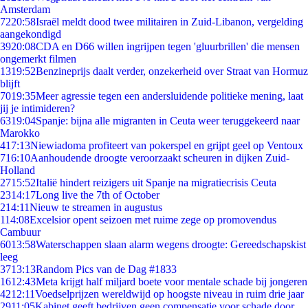
Amsterdam
72
20:58
Israël meldt dood twee militairen in Zuid-Libanon, vergelding
aangekondigd
39
20:08
CDA en D66 willen ingrijpen tegen 'gluurbrillen' die mensen
ongemerkt filmen
13
19:52
Benzineprijs daalt verder, onzekerheid over Straat van Hormuz
blijft
70
19:35
Meer agressie tegen een andersluidende politieke mening, laat
jij je intimideren?
63
19:04
Spanje: bijna alle migranten in Ceuta weer teruggekeerd naar
Marokko
4
17:13
Niewiadoma profiteert van pokerspel en grijpt geel op Ventoux
7
16:10
Aanhoudende droogte veroorzaakt scheuren in dijken Zuid-
Holland
27
15:52
Italië hindert reizigers uit Spanje na migratiecrisis Ceuta
23
14:17
Long live the 7th of October
2
14:11
Nieuw te streamen in augustus
1
14:08
Excelsior opent seizoen met ruime zege op promovendus
Cambuur
60
13:58
Waterschappen slaan alarm wegens droogte: Gereedschapskist
leeg
37
13:13
Random Pics van de Dag #1833
16
12:43
Meta krijgt half miljard boete voor mentale schade bij jongeren
42
12:11
Voedselprijzen wereldwijd op hoogste niveau in ruim drie jaar
29
11:05
Kabinet geeft bedrijven geen compensatie voor schade door