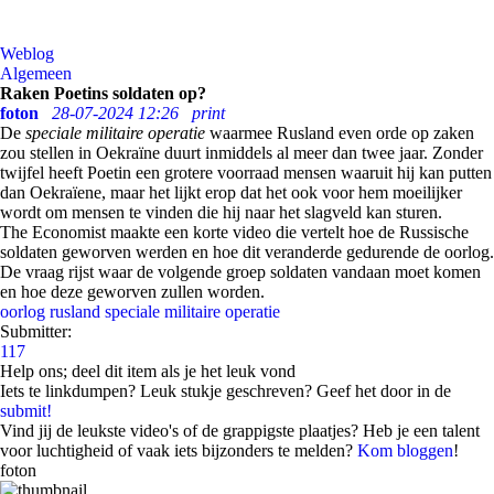
Weblog
Algemeen
Raken Poetins soldaten op?
foton
28-07-2024 12:26
print
De
speciale militaire operatie
waarmee Rusland even orde op zaken
zou stellen in Oekraïne duurt inmiddels al meer dan twee jaar. Zonder
twijfel heeft Poetin een grotere voorraad mensen waaruit hij kan putten
dan Oekraïene, maar het lijkt erop dat het ook voor hem moeilijker
wordt om mensen te vinden die hij naar het slagveld kan sturen.
The Economist maakte een korte video die vertelt hoe de Russische
soldaten geworven werden en hoe dit veranderde gedurende de oorlog.
De vraag rijst waar de volgende groep soldaten vandaan moet komen
en hoe deze geworven zullen worden.
oorlog
rusland
speciale militaire operatie
Submitter:
117
Help ons; deel dit item als je het leuk vond
Iets te linkdumpen? Leuk stukje geschreven? Geef het door in de
submit!
Vind jij de leukste video's of de grappigste plaatjes? Heb je een talent
voor luchtigheid of vaak iets bijzonders te melden?
Kom bloggen
!
foton