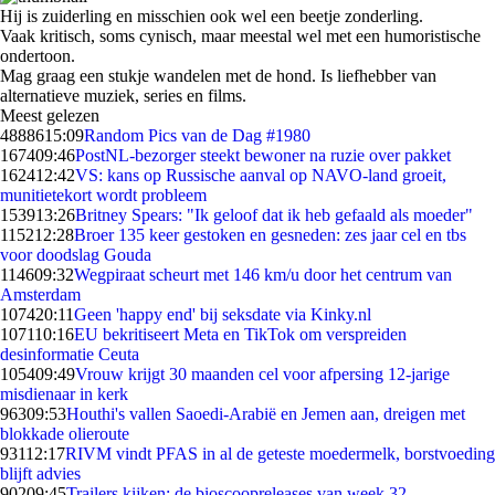
Hij is zuiderling en misschien ook wel een beetje zonderling.
Vaak kritisch, soms cynisch, maar meestal wel met een humoristische
ondertoon.
Mag graag een stukje wandelen met de hond. Is liefhebber van
alternatieve muziek, series en films.
Meest gelezen
48886
15:09
Random Pics van de Dag #1980
1674
09:46
PostNL-bezorger steekt bewoner na ruzie over pakket
1624
12:42
VS: kans op Russische aanval op NAVO-land groeit,
munitietekort wordt probleem
1539
13:26
Britney Spears: "Ik geloof dat ik heb gefaald als moeder"
1152
12:28
Broer 135 keer gestoken en gesneden: zes jaar cel en tbs
voor doodslag Gouda
1146
09:32
Wegpiraat scheurt met 146 km/u door het centrum van
Amsterdam
1074
20:11
Geen 'happy end' bij seksdate via Kinky.nl
1071
10:16
EU bekritiseert Meta en TikTok om verspreiden
desinformatie Ceuta
1054
09:49
Vrouw krijgt 30 maanden cel voor afpersing 12-jarige
misdienaar in kerk
963
09:53
Houthi's vallen Saoedi-Arabië en Jemen aan, dreigen met
blokkade olieroute
931
12:17
RIVM vindt PFAS in al de geteste moedermelk, borstvoeding
blijft advies
902
09:45
Trailers kijken: de bioscoopreleases van week 32