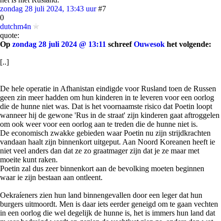
zondag 28 juli 2024, 13:43 uur
#7
0
dutchm4n
quote:
Op
zondag 28 juli 2024 @ 13:11
schreef
Ouwesok
het volgende:
[..]
De hele operatie in Afhanistan eindigde voor Rusland toen de Russen
geen zin meer hadden om hun kinderen in te leveren voor een oorlog
die de hunne niet was. Dat is het voornaamste risico dat Poetin loopt
wanneer hij de gewone 'Rus in de straat' zijn kinderen gaat aftroggelen
om ook weer voor een oorlog aan te treden die de hunne niet is.
De economisch zwakke gebieden waar Poetin nu zijn strijdkrachten
vandaan haalt zijn binnenkort uitgeput. Aan Noord Koreanen heeft ie
niet veel anders dan dat ze zo graatmager zijn dat je ze maar met
moeite kunt raken.
Poetin zal dus zeer binnenkort aan de bevolking moeten beginnen
waar ie zijn bestaan aan ontleent.
Oekraíeners zien hun land binnengevallen door een leger dat hun
burgers uitmoordt. Men is daar iets eerder geneigd om te gaan vechten
in een oorlog die wel degelijk de hunne is, het is immers hun land dat