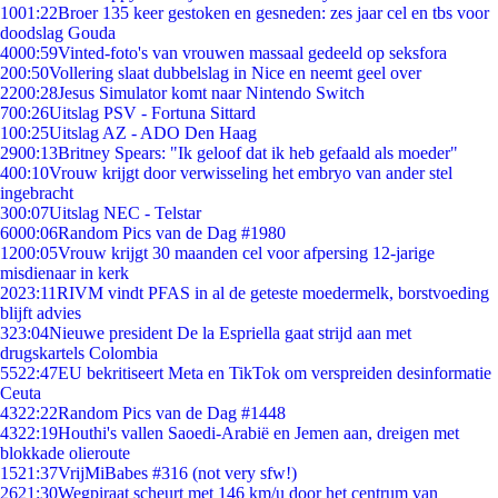
10
01:22
Broer 135 keer gestoken en gesneden: zes jaar cel en tbs voor
doodslag Gouda
40
00:59
Vinted-foto's van vrouwen massaal gedeeld op seksfora
2
00:50
Vollering slaat dubbelslag in Nice en neemt geel over
22
00:28
Jesus Simulator komt naar Nintendo Switch
7
00:26
Uitslag PSV - Fortuna Sittard
1
00:25
Uitslag AZ - ADO Den Haag
29
00:13
Britney Spears: "Ik geloof dat ik heb gefaald als moeder"
4
00:10
Vrouw krijgt door verwisseling het embryo van ander stel
ingebracht
3
00:07
Uitslag NEC - Telstar
60
00:06
Random Pics van de Dag #1980
12
00:05
Vrouw krijgt 30 maanden cel voor afpersing 12-jarige
misdienaar in kerk
20
23:11
RIVM vindt PFAS in al de geteste moedermelk, borstvoeding
blijft advies
3
23:04
Nieuwe president De la Espriella gaat strijd aan met
drugskartels Colombia
55
22:47
EU bekritiseert Meta en TikTok om verspreiden desinformatie
Ceuta
43
22:22
Random Pics van de Dag #1448
43
22:19
Houthi's vallen Saoedi-Arabië en Jemen aan, dreigen met
blokkade olieroute
15
21:37
VrijMiBabes #316 (not very sfw!)
26
21:30
Wegpiraat scheurt met 146 km/u door het centrum van