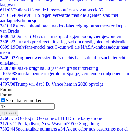
laagwater
6
11:03
Trailers kijken: de bioscoopreleases van week 32
24
10:54
OM eist TBS tegen verwarde man die agenten stak met
aardappelschilmesje
24
10:18
Vier aanhoudingen na doodsbedreiging burgemeester Depla
van Breda
40
09:42
Duitser (93) crasht met quad tegen boom, vier gewonden
25
09:22
Huisarts per direct uit vak gezet om ernstig alcoholmisbruik
66
09:19
Onlyfans-model met G-cup wil als NASA-ambassadeur naar
maan
24
09:02
Zorgmedewerkster die 's nachts haar vriend bezocht terecht
ontslagen
23
08/08
Quake krijgt na 30 jaar een gratis uitbreiding
11
07/08
Smokkelbende opgerold in Spanje, verdienden miljoenen aan
migranten
47
07/08
Trump wil dat J.D. Vance hem in 2028 opvolgt
Forum
Forum
Scrollbar gebruiken
opslaan
276
03:12
Oorlog in Oekraïne #1318 Drone baby drone
212
03:11
Punk, disco, New Wave of? #60 Sing along...
73
02:44
Spaanstalige nummers #34 A que calor nos pasaremos por el