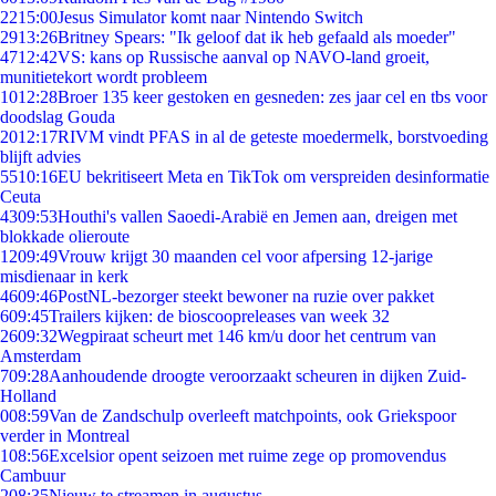
22
15:00
Jesus Simulator komt naar Nintendo Switch
29
13:26
Britney Spears: "Ik geloof dat ik heb gefaald als moeder"
47
12:42
VS: kans op Russische aanval op NAVO-land groeit,
munitietekort wordt probleem
10
12:28
Broer 135 keer gestoken en gesneden: zes jaar cel en tbs voor
doodslag Gouda
20
12:17
RIVM vindt PFAS in al de geteste moedermelk, borstvoeding
blijft advies
55
10:16
EU bekritiseert Meta en TikTok om verspreiden desinformatie
Ceuta
43
09:53
Houthi's vallen Saoedi-Arabië en Jemen aan, dreigen met
blokkade olieroute
12
09:49
Vrouw krijgt 30 maanden cel voor afpersing 12-jarige
misdienaar in kerk
46
09:46
PostNL-bezorger steekt bewoner na ruzie over pakket
6
09:45
Trailers kijken: de bioscoopreleases van week 32
26
09:32
Wegpiraat scheurt met 146 km/u door het centrum van
Amsterdam
7
09:28
Aanhoudende droogte veroorzaakt scheuren in dijken Zuid-
Holland
0
08:59
Van de Zandschulp overleeft matchpoints, ook Griekspoor
verder in Montreal
1
08:56
Excelsior opent seizoen met ruime zege op promovendus
Cambuur
2
08:35
Nieuw te streamen in augustus