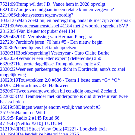
75
21:09
Trump wil dat J.D. Vance hem in 2028 opvolgt
63
21:07
Zou je vreemdgaan in een relatie kunnen vergeven?
3
21:06
Scholensysteem tegenwoordig?
103
21:05
Man zoekt mij en bedreigt mij, nadat ik met zijn zoon sprak
47
21:00
Woordensamenstelspel #1184 met 2 woorden spreken SVP
281
20:54
Van kleuter tot puber deel 184
83
20:48
2010: Vermissing van Herman Ploegstra
227
20:47
archito's jaren '70 huis #5 - Een nieuw begin
8
20:36
Poepen tijdens het tandenpoetsen
18
20:31
[Boekbespreking] Yesteryear - Caro Claire Burke
206
20:29
Verander een letter expert (7lettereditie) #50
63
20:27
Het grote dagelijkse Trump nieuws topic #31
23
20:22
Weer een parkeergarage dicht in Dordrecht, auto's zo snel
mogelijk weg
180
20:19
Touwtrekken 2.0 #636 - Team 1 beste team *G* *O*
40
20:14
Horrorfilms #33: Halloween
26
20:07
Twee zwaargewonden bij eenzijdig ongeval Zeeland.
52
20:05
OM-Teamleider met kinderporno is oud-directeur van twee
basisscholen
166
19:58
Dingen waar je enorm vrolijk van wordt #3
25
19:56
Natuur en Wild
16
19:54
Radio 2 #145 Ruud 66
47
19:47
[Netflix #210] TUDUM
212
19:43
[NL] Street View Quiz [#122] - Loogisch toch
101
19:43
De landelijke hittegolf van 2026