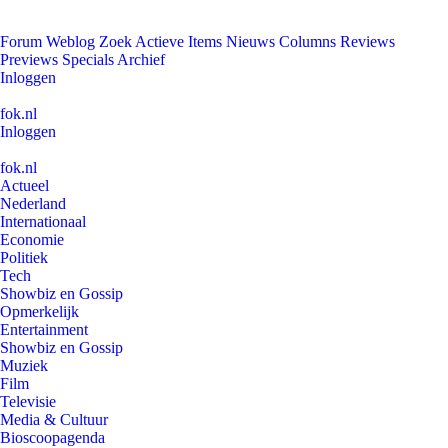
Forum
Weblog
Zoek
Actieve Items
Nieuws
Columns
Reviews
Previews
Specials
Archief
Inloggen
fok.nl
Inloggen
fok.nl
Actueel
Nederland
Internationaal
Economie
Politiek
Tech
Showbiz en Gossip
Opmerkelijk
Entertainment
Showbiz en Gossip
Muziek
Film
Televisie
Media & Cultuur
Bioscoopagenda