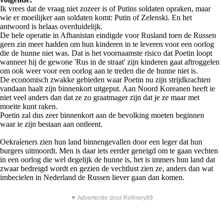
Ik vrees dat de vraag niet zozeer is of Putins soldaten opraken, maar
wie er moeilijker aan soldaten komt: Putin of Zelenski. En het
antwoord is helaas overduidelijk.
De hele operatie in Afhanistan eindigde voor Rusland toen de Russen
geen zin meer hadden om hun kinderen in te leveren voor een oorlog
die de hunne niet was. Dat is het voornaamste risico dat Poetin loopt
wanneer hij de gewone 'Rus in de straat' zijn kinderen gaat aftroggelen
om ook weer voor een oorlog aan te treden die de hunne niet is.
De economisch zwakke gebieden waar Poetin nu zijn strijdkrachten
vandaan haalt zijn binnenkort uitgeput. Aan Noord Koreanen heeft ie
niet veel anders dan dat ze zo graatmager zijn dat je ze maar met
moeite kunt raken.
Poetin zal dus zeer binnenkort aan de bevolking moeten beginnen
waar ie zijn bestaan aan ontleent.
Oekraíeners zien hun land binnengevallen door een leger dat hun
burgers uitmoordt. Men is daar iets eerder geneigd om te gaan vechten
in een oorlog die wel degelijk de hunne is, het is immers hun land dat
zwaar bedreigd wordt en gezien de vechtlust zien ze, anders dan wat
imbecielen in Nederland de Russen liever gaan dan komen.
▼ Advertentie door Refinery89