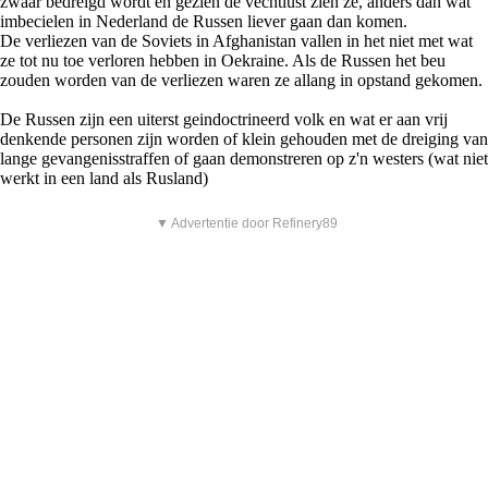
zwaar bedreigd wordt en gezien de vechtlust zien ze, anders dan wat
imbecielen in Nederland de Russen liever gaan dan komen.
De verliezen van de Soviets in Afghanistan vallen in het niet met wat
ze tot nu toe verloren hebben in Oekraine. Als de Russen het beu
zouden worden van de verliezen waren ze allang in opstand gekomen.
De Russen zijn een uiterst geindoctrineerd volk en wat er aan vrij
denkende personen zijn worden of klein gehouden met de dreiging van
lange gevangenisstraffen of gaan demonstreren op z'n westers (wat niet
werkt in een land als Rusland)
▼ Advertentie door Refinery89