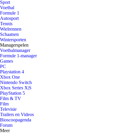
Sport
Voetbal
Formule 1
Autosport
Tennis
Wielrennen
Schaatsen
Wintersporten
Managerspelen
Voetbalmanager
Formule 1-manager
Games
PC
Playstation 4
Xbox One
Nintendo Switch
Xbox Series X|S
PlayStation 5
Film & TV
Film
Televisie
Trailers en Videos
Bioscoopagenda
Forum
Meer