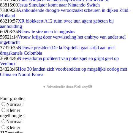
838
15:00
Jesus Simulator komt naar Nintendo Switch
733
09:28
Aanhoudende droogte veroorzaakt scheuren in dijken Zuid-
Holland
682
19:57
XR blokkeert A12 ruim twee uur, agent gebeten bij
aanhouding
602
08:35
Nieuw te streamen in augustus
595
21:14
Vrouw krijgt door verwisseling het embryo van ander stel
ingebracht
373
20:35
Nieuwe president De la Espriella gaat strijd aan met
drugskartels Colombia
369
04:46
Niewiadoma profiteert van pokerspel en grijpt geel op
Ventoux
343
23:46
Hoe 30 landen zich voorbereiden op mogelijke oorlog met
China en Noord-Korea
▼ Advertentie door Refinery89
Font-grootte:
Normaal
Kleiner
regelhoogte :
Normaal
Kleiner
117 reacties