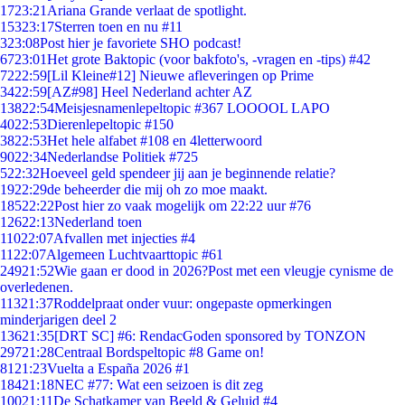
17
23:21
Ariana Grande verlaat de spotlight.
153
23:17
Sterren toen en nu #11
3
23:08
Post hier je favoriete SHO podcast!
67
23:01
Het grote Baktopic (voor bakfoto's, -vragen en -tips) #42
72
22:59
[Lil Kleine#12] Nieuwe afleveringen op Prime
34
22:59
[AZ#98] Heel Nederland achter AZ
138
22:54
Meisjesnamenlepeltopic #367 LOOOOL LAPO
40
22:53
Dierenlepeltopic #150
38
22:53
Het hele alfabet #108 en 4letterwoord
90
22:34
Nederlandse Politiek #725
5
22:32
Hoeveel geld spendeer jij aan je beginnende relatie?
19
22:29
de beheerder die mij oh zo moe maakt.
185
22:22
Post hier zo vaak mogelijk om 22:22 uur #76
126
22:13
Nederland toen
110
22:07
Afvallen met injecties #4
11
22:07
Algemeen Luchtvaarttopic #61
249
21:52
Wie gaan er dood in 2026?Post met een vleugje cynisme de
overledenen.
113
21:37
Roddelpraat onder vuur: ongepaste opmerkingen
minderjarigen deel 2
136
21:35
[DRT SC] #6: RendacGoden sponsored by TONZON
297
21:28
Centraal Bordspeltopic #8 Game on!
81
21:23
Vuelta a España 2026 #1
184
21:18
NEC #77: Wat een seizoen is dit zeg
100
21:11
De Schatkamer van Beeld & Geluid #4