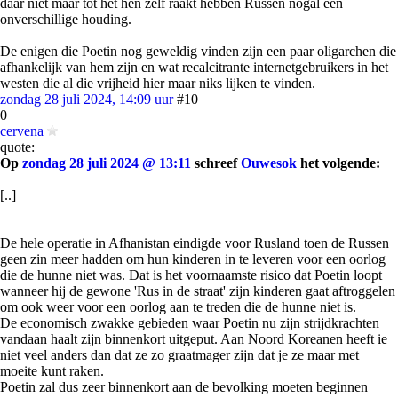
daar niet maar tot het hen zelf raakt hebben Russen nogal een
onverschillige houding.
De enigen die Poetin nog geweldig vinden zijn een paar oligarchen die
afhankelijk van hem zijn en wat recalcitrante internetgebruikers in het
westen die al die vrijheid hier maar niks lijken te vinden.
zondag 28 juli 2024, 14:09 uur
#10
0
cervena
quote:
Op
zondag 28 juli 2024 @ 13:11
schreef
Ouwesok
het volgende:
[..]
De hele operatie in Afhanistan eindigde voor Rusland toen de Russen
geen zin meer hadden om hun kinderen in te leveren voor een oorlog
die de hunne niet was. Dat is het voornaamste risico dat Poetin loopt
wanneer hij de gewone 'Rus in de straat' zijn kinderen gaat aftroggelen
om ook weer voor een oorlog aan te treden die de hunne niet is.
De economisch zwakke gebieden waar Poetin nu zijn strijdkrachten
vandaan haalt zijn binnenkort uitgeput. Aan Noord Koreanen heeft ie
niet veel anders dan dat ze zo graatmager zijn dat je ze maar met
moeite kunt raken.
Poetin zal dus zeer binnenkort aan de bevolking moeten beginnen