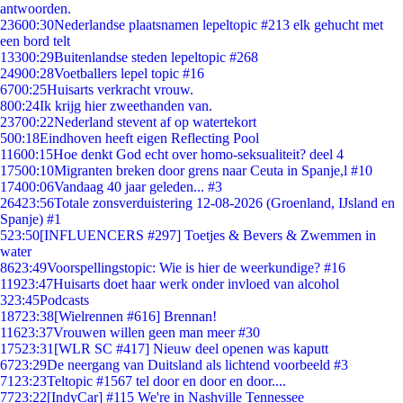
antwoorden.
236
00:30
Nederlandse plaatsnamen lepeltopic #213 elk gehucht met
een bord telt
133
00:29
Buitenlandse steden lepeltopic #268
249
00:28
Voetballers lepel topic #16
67
00:25
Huisarts verkracht vrouw.
8
00:24
Ik krijg hier zweethanden van.
237
00:22
Nederland stevent af op watertekort
5
00:18
Eindhoven heeft eigen Reflecting Pool
116
00:15
Hoe denkt God echt over homo-seksualiteit? deel 4
175
00:10
Migranten breken door grens naar Ceuta in Spanje,l #10
174
00:06
Vandaag 40 jaar geleden... #3
264
23:56
Totale zonsverduistering 12-08-2026 (Groenland, IJsland en
Spanje) #1
5
23:50
[INFLUENCERS #297] Toetjes & Bevers & Zwemmen in
water
86
23:49
Voorspellingstopic: Wie is hier de weerkundige? #16
119
23:47
Huisarts doet haar werk onder invloed van alcohol
3
23:45
Podcasts
187
23:38
[Wielrennen #616] Brennan!
116
23:37
Vrouwen willen geen man meer #30
175
23:31
[WLR SC #417] Nieuw deel openen was kaputt
67
23:29
De neergang van Duitsland als lichtend voorbeeld #3
71
23:23
Teltopic #1567 tel door en door en door....
77
23:22
[IndyCar] #115 We're in Nashville Tennessee