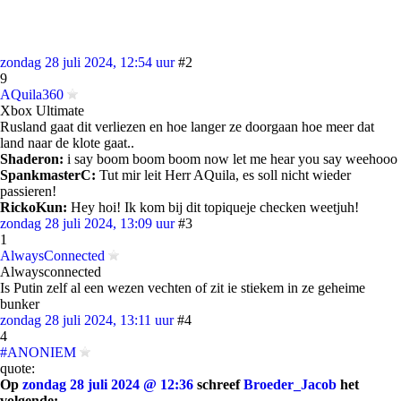
zondag 28 juli 2024, 12:54 uur
#2
9
AQuila360
Xbox Ultimate
Rusland gaat dit verliezen en hoe langer ze doorgaan hoe meer dat
land naar de klote gaat..
Shaderon:
i say boom boom boom now let me hear you say weehooo
SpankmasterC:
Tut mir leit Herr AQuila, es soll nicht wieder
passieren!
RickoKun:
Hey hoi! Ik kom bij dit topiqueje checken weetjuh!
zondag 28 juli 2024, 13:09 uur
#3
1
AlwaysConnected
Alwaysconnected
Is Putin zelf al een wezen vechten of zit ie stiekem in ze geheime
bunker
zondag 28 juli 2024, 13:11 uur
#4
4
#ANONIEM
quote:
Op
zondag 28 juli 2024 @ 12:36
schreef
Broeder_Jacob
het
volgende: