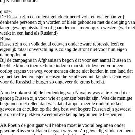
bij Rusland hoorde.
quote:
De Russen zijn een uiterst geindoctrineerd volk en wat er aan vrij
denkende personen zijn worden of klein gehouden met de dreiging van
lange gevangenisstraffen of gaan demonstreren op z'n westers (wat niet
werkt in een land als Rusland)
Bijna.
Russen zijn een volk dat al eeuwen onder zware repressie leeft en
eigenlijk totaal onverschillig is zolang de stront niet voor hun eigen
deur opdoemt.
Bij de campagne in Afghanistan begon dat voor een aantal Russen in
beeld te komen toen ze hun kinderen moesten inleveren voor een
oorlog ergens ver weg voor mensen die ze niet kenden in een land dat
ze niet kenden en tegen mensen die ze al evenmin kenden. Daar was
voor de Russische burger zo ongeveer de grens bereikt.
Aan de opkomst bij de herdenking van Navalny was al te zien dat er
genoeg Russen zijn voor wie er grenzen bereikt zijn. Was die menigte
begonnen met rellen dan was dat al amper meer te onderdrukken
geweest en er zullen op die dag best wat hogere Russen zijn geweest
die op maffe plekken zweetontwikkeling begonnen te bespeuren.
Als Poetin de gort gaar wil hebben moet ie vooral beginnen onder
gewone Russen soldaten te gaan werven. Zo geweldig vinden ze hem