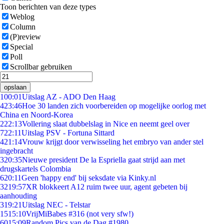
Toon berichten van deze types
Weblog
Column
(P)review
Special
Poll
Scrollbar gebruiken
opslaan
1
00:01
Uitslag AZ - ADO Den Haag
4
23:46
Hoe 30 landen zich voorbereiden op mogelijke oorlog met
China en Noord-Korea
2
22:13
Vollering slaat dubbelslag in Nice en neemt geel over
7
22:11
Uitslag PSV - Fortuna Sittard
4
21:14
Vrouw krijgt door verwisseling het embryo van ander stel
ingebracht
3
20:35
Nieuwe president De la Espriella gaat strijd aan met
drugskartels Colombia
6
20:11
Geen 'happy end' bij seksdate via Kinky.nl
32
19:57
XR blokkeert A12 ruim twee uur, agent gebeten bij
aanhouding
3
19:21
Uitslag NEC - Telstar
15
15:10
VrijMiBabes #316 (not very sfw!)
60
15:09
Random Pics van de Dag #1980