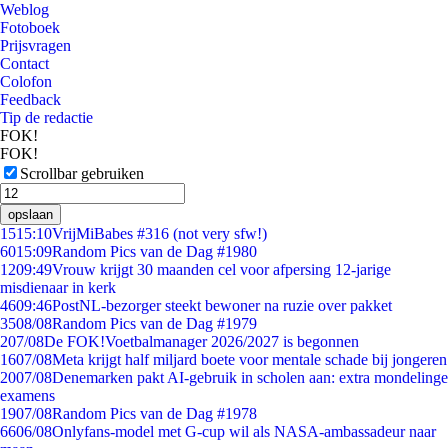
Weblog
Fotoboek
Prijsvragen
Contact
Colofon
Feedback
Tip de redactie
FOK!
FOK!
Scrollbar gebruiken
opslaan
15
15:10
VrijMiBabes #316 (not very sfw!)
60
15:09
Random Pics van de Dag #1980
12
09:49
Vrouw krijgt 30 maanden cel voor afpersing 12-jarige
misdienaar in kerk
46
09:46
PostNL-bezorger steekt bewoner na ruzie over pakket
35
08/08
Random Pics van de Dag #1979
2
07/08
De FOK!Voetbalmanager 2026/2027 is begonnen
16
07/08
Meta krijgt half miljard boete voor mentale schade bij jongeren
20
07/08
Denemarken pakt AI-gebruik in scholen aan: extra mondelinge
examens
19
07/08
Random Pics van de Dag #1978
66
06/08
Onlyfans-model met G-cup wil als NASA-ambassadeur naar