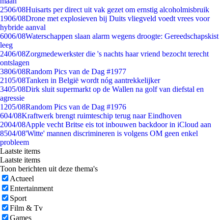
maan
25
06/08
Huisarts per direct uit vak gezet om ernstig alcoholmisbruik
19
06/08
Drone met explosieven bij Duits vliegveld voedt vrees voor
hybride aanval
60
06/08
Waterschappen slaan alarm wegens droogte: Gereedschapskist
leeg
24
06/08
Zorgmedewerkster die 's nachts haar vriend bezocht terecht
ontslagen
38
06/08
Random Pics van de Dag #1977
21
05/08
Tanken in België wordt nóg aantrekkelijker
34
05/08
Dirk sluit supermarkt op de Wallen na golf van diefstal en
agressie
12
05/08
Random Pics van de Dag #1976
6
04/08
Kraftwerk brengt ruimteschip terug naar Eindhoven
20
04/08
Apple vecht Britse eis tot inbouwen backdoor in iCloud aan
85
04/08
'Witte' mannen discrimineren is volgens OM geen enkel
probleem
Laatste items
Laatste items
Toon berichten uit deze thema's
Actueel
Entertainment
Sport
Film & Tv
Games