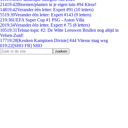
214
19:42
Bloemen/planten in je eigen tuin #94 Kleur!
148
19:42
Verander één letter: Expert #91 (10 letters)
55
19:39
Verander één letter: Expert #143 (9 letters)
2
19:36
UEFA Super Cup #1 PSG - Aston Villa
20
19:34
Verander één letter. Expert # 75 (8 letters)
105
19:31
Telstar-topic #2: De Witte Leeuwen Brullen nog altijd in
Velsen-Zuid!
177
19:28
[Keuken Kampioen Divisie] #44 Vitesse mag weg
0
19:22
[SHO FB] SHO