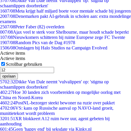
57
07/08
Dikke Van Dale neemt 'vulvalippen' op: 'stigma op
schaamlippen doorbreken'
16
07/08
Meta krijgt half miljard boete voor mentale schade bij jongeren
20
07/08
Denemarken pakt AI-gebruik in scholen aan: extra mondelinge
examens
25
07/08
Peter Faber (82) overleden
0
07/08
Ajax veel te sterk voor Shelbourne, maar houdt schade beperkt
1
07/08
Nieuwkomers schitteren bij ruime Europese zege FC Twente
19
07/08
Random Pics van de Dag #1978
15
06/08
Ontslagen bij Halo Studios na Campaign Evolved
Actieve items
Actieve items
Scrollbar gebruiken
opslaan
57
02:32
Dikke Van Dale neemt 'vulvalippen' op: 'stigma op
schaamlippen doorbreken'
4
02:27
Hoe 30 landen zich voorbereiden op mogelijke oorlog met
China en Noord-Korea
46
02:24
PostNL-bezorger steekt bewoner na ruzie over pakket
47
02:06
VS: kans op Russische aanval op NAVO-land groeit,
munitietekort wordt probleem
32
01:51
XR blokkeert A12 ruim twee uur, agent gebeten bij
aanhouding
6
01:45
Geen 'happy end' bij seksdate via Kinky.nl