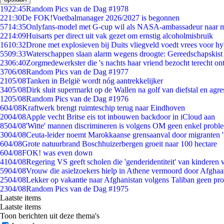
19
22:45
Random Pics van de Dag #1978
2
21:30
De FOK!Voetbalmanager 2026/2027 is begonnen
57
14:35
Onlyfans-model met G-cup wil als NASA-ambassadeur naar 
22
14:09
Huisarts per direct uit vak gezet om ernstig alcoholmisbruik
16
10:32
Drone met explosieven bij Duits vliegveld voedt vrees voor hy
55
09:33
Waterschappen slaan alarm wegens droogte: Gereedschapskist
23
06:40
Zorgmedewerkster die 's nachts haar vriend bezocht terecht on
37
06/08
Random Pics van de Dag #1977
21
05/08
Tanken in België wordt nóg aantrekkelijker
34
05/08
Dirk sluit supermarkt op de Wallen na golf van diefstal en agre
12
05/08
Random Pics van de Dag #1976
6
04/08
Kraftwerk brengt ruimteschip terug naar Eindhoven
20
04/08
Apple vecht Britse eis tot inbouwen backdoor in iCloud aan
85
04/08
'Witte' mannen discrimineren is volgens OM geen enkel probl
30
04/08
Ceuta-leider noemt Marokkaanse grensaanval door migranten 
6
04/08
Grote natuurbrand Boschhuizerbergen groeit naar 100 hectare
6
04/08
FOK! was even down
41
04/08
Regering VS geeft scholen die 'genderidentiteit' van kinderen
59
04/08
Vrouw die asielzoekers hielp in Athene vermoord door Afghaa
25
04/08
Lekker op vakantie naar Afghanistan volgens Taliban geen pr
23
04/08
Random Pics van de Dag #1975
Laatste items
Laatste items
Toon berichten uit deze thema's