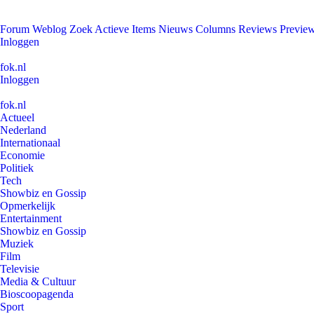
Forum
Weblog
Zoek
Actieve Items
Nieuws
Columns
Reviews
Previe
Inloggen
fok.nl
Inloggen
fok.nl
Actueel
Nederland
Internationaal
Economie
Politiek
Tech
Showbiz en Gossip
Opmerkelijk
Entertainment
Showbiz en Gossip
Muziek
Film
Televisie
Media & Cultuur
Bioscoopagenda
Sport