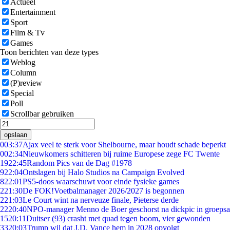
Actueel
Entertainment
Sport
Film & Tv
Games
Toon berichten van deze types
Weblog
Column
(P)review
Special
Poll
Scrollbar gebruiken
opslaan
0
03:37
Ajax veel te sterk voor Shelbourne, maar houdt schade beperkt
0
02:34
Nieuwkomers schitteren bij ruime Europese zege FC Twente
19
22:45
Random Pics van de Dag #1978
9
22:04
Ontslagen bij Halo Studios na Campaign Evolved
8
22:01
PS5-doos waarschuwt voor einde fysieke games
2
21:30
De FOK!Voetbalmanager 2026/2027 is begonnen
2
21:03
Le Court wint na nerveuze finale, Pieterse derde
22
20:40
NPO-manager Menno de Boer geschorst na dickpic in groeps
15
20:11
Duitser (93) crasht met quad tegen boom, vier gewonden
33
20:03
Trump wil dat J.D. Vance hem in 2028 opvolgt