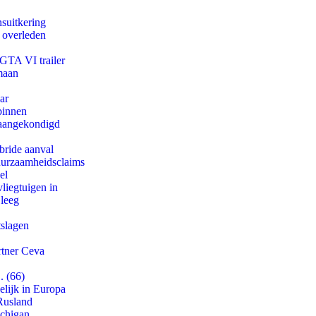
suitkering
d overleden
 GTA VI trailer
maan
ar
binnen
g aangekondigd
bride aanval
duurzaamheidsclaims
el
iegtuigen in
 leeg
tslagen
rtner Ceva
. (66)
lijk in Europa
Rusland
ichigan