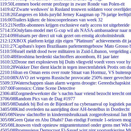
1
19:50
Lemmen boekt eerste profzege in zware Ronde van Polen-rit
14
19:42
'Zwarte weduwes' in Rusland trouwen soldaten voor overlijden
12
18:20
Zangeres en Idols-jurylid Jerney Kaagman op 79-jarige leeftij
1
16:00
Trailers kijken: de bioscoopreleases van week 32
5
15:21
Netflix-abonnees krijgen exclusieve early access tot uitgebreide
57
14:35
Onlyfans-model met G-cup wil als NASA-ambassadeur naar 
22
14:09
Huisarts per direct uit vak gezet om ernstig alcoholmisbruik
2
12:12
XBOX platform krijgt zijn eigen "Platinum" achievements dit ja
12
11:27
Capibara's lopen Braziliaans parlementsgebouw Mato Grosso 
51
10:59
Israël meldt dood twee militairen in Zuid-Libanon, vergeldin
15
10:48
Hiroshima herdenkt slachtoffers atoombom, 81 jaar later
16
10:32
Drone met explosieven bij Duits vliegveld voedt vrees voor hy
33
10:28
Wakker Dier dient klacht in tegen insectenfabriek Protix om 
22
10:16
Iran en Oman eens over route Straat van Hormuz, VS buitensp
25
10:08
NAVO zet wegens Russische provocatie 250% meer gevechtsvl
55
09:33
Waterschappen slaan alarm wegens droogte: Gereedschapskist
1
07:00
Forensics: Crime Scene Detective
23
06:40
Zorgmedewerkster die 's nachts haar vriend bezocht terecht on
37
06/08
Random Pics van de Dag #1977
18
05/08
Datalek bij Bol en de Bijenkorf na cyberaanval op logistiek pa
34
05/08
Kind overleden na aanrijding door AH-bestelbus in Dordrecht
6
05/08
Nieuw slachtoffer in kindermisbruikzaak zorgprofessional Jan B
3
05/08
Geen Qatar en Abu Dhabi? Dan eindigt Formule 1-seizoen moge
5
05/08
Litouwen vindt opnieuw migrantentunnel onder grens met Wit-
45
05/08
Progressieve Democraat El-Sayed wint nipt voorverkiezing M