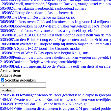
12
05/08
Accell, moederbedrijf Sparta en Batavus, vraagt uitstel van bet
5
05/08
Zomervakantieweerbericht: aanhoudend zomers
1
05/08
Vollering de sterkste na lastige heuvelrit
8
05/08
The Division Resurgence nu gratis op pc
36
05/08
Hackers roven Coldcard-bitcoinwallets leeg voor 114 miljoen d
45
05/08
Doorwerken na AOW-leeftijd vaker vastgelegd in cao's, moet
38
05/08
Vinted-foto's van vrouwen massaal gedeeld op seksfora
1
05/08
Nieuwe XBOX Game Pass titels voor de eerste helft van de ma
53
05/08
Van den Brink zet nog eens 14 gemeenten onder toezicht om s
18
05/08
Iran overweegt Europese hulp bij ruimen mijnen in Straat va
3
05/08
EA Sports FC 27 toont The Grounds-modus
1
05/08
Gears of War: E-Day open beta begint 6 augustus
36
05/08
Pentagon verbruikt meer raketten dan kan worden aangevuld, t
21
05/08
Tanken in België wordt nóg aantrekkelijker
34
05/08
Dirk sluit supermarkt op de Wallen na golf van diefstal en agre
Actieve items
Actieve items
Scrollbar gebruiken
opslaan
22
04:53
NPO-manager Menno de Boer geschorst na dickpic in groeps
14
04:51
'Zwarte weduwes' in Rusland trouwen soldaten voor overlijden
33
04:48
Trump wil dat J.D. Vance hem in 2028 opvolgt
85
04:44
'Witte' mannen discrimineren is volgens OM geen enkel probl