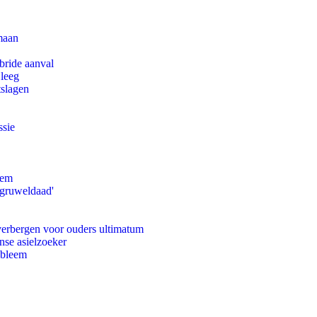
maan
bride aanval
 leeg
tslagen
ssie
eem
'gruweldaad'
 verbergen voor ouders ultimatum
nse asielzoeker
obleem