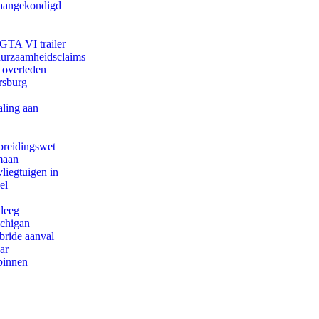
g aangekondigd
 GTA VI trailer
duurzaamheidsclaims
d overleden
rsburg
aling aan
preidingswet
maan
iegtuigen in
el
 leeg
ichigan
bride aanval
ar
binnen