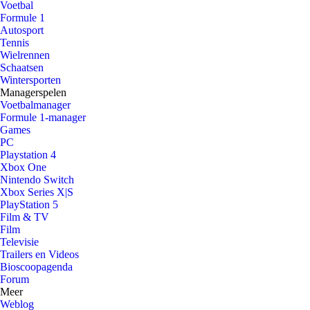
Voetbal
Formule 1
Autosport
Tennis
Wielrennen
Schaatsen
Wintersporten
Managerspelen
Voetbalmanager
Formule 1-manager
Games
PC
Playstation 4
Xbox One
Nintendo Switch
Xbox Series X|S
PlayStation 5
Film & TV
Film
Televisie
Trailers en Videos
Bioscoopagenda
Forum
Meer
Weblog