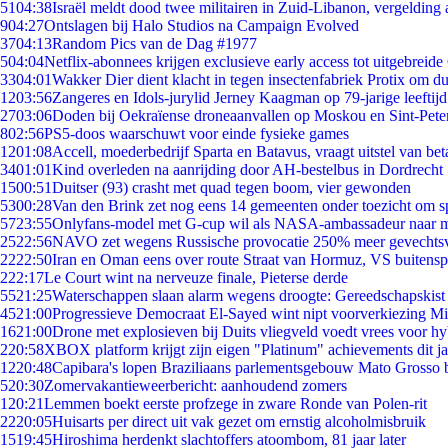
51
04:38
Israël meldt dood twee militairen in Zuid-Libanon, vergeldin
9
04:27
Ontslagen bij Halo Studios na Campaign Evolved
37
04:13
Random Pics van de Dag #1977
5
04:04
Netflix-abonnees krijgen exclusieve early access tot uitgebreide
33
04:01
Wakker Dier dient klacht in tegen insectenfabriek Protix om 
12
03:56
Zangeres en Idols-jurylid Jerney Kaagman op 79-jarige leeftij
27
03:06
Doden bij Oekraïense droneaanvallen op Moskou en Sint-Pete
8
02:56
PS5-doos waarschuwt voor einde fysieke games
12
01:08
Accell, moederbedrijf Sparta en Batavus, vraagt uitstel van bet
34
01:01
Kind overleden na aanrijding door AH-bestelbus in Dordrecht
15
00:51
Duitser (93) crasht met quad tegen boom, vier gewonden
53
00:28
Van den Brink zet nog eens 14 gemeenten onder toezicht om s
57
23:55
Onlyfans-model met G-cup wil als NASA-ambassadeur naar 
25
22:56
NAVO zet wegens Russische provocatie 250% meer gevechtsvl
22
22:50
Iran en Oman eens over route Straat van Hormuz, VS buitensp
2
22:17
Le Court wint na nerveuze finale, Pieterse derde
55
21:25
Waterschappen slaan alarm wegens droogte: Gereedschapskist
45
21:00
Progressieve Democraat El-Sayed wint nipt voorverkiezing M
16
21:00
Drone met explosieven bij Duits vliegveld voedt vrees voor hy
2
20:58
XBOX platform krijgt zijn eigen "Platinum" achievements dit ja
12
20:48
Capibara's lopen Braziliaans parlementsgebouw Mato Grosso 
5
20:30
Zomervakantieweerbericht: aanhoudend zomers
1
20:21
Lemmen boekt eerste profzege in zware Ronde van Polen-rit
22
20:05
Huisarts per direct uit vak gezet om ernstig alcoholmisbruik
15
19:45
Hiroshima herdenkt slachtoffers atoombom, 81 jaar later