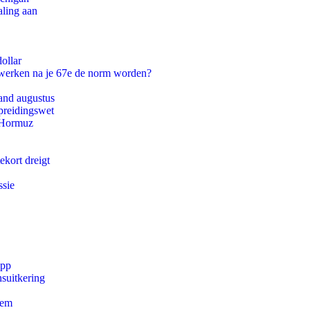
aling aan
ollar
 werken na je 67e de norm worden?
and augustus
preidingswet
n Hormuz
ekort dreigt
ssie
app
suitkering
eem