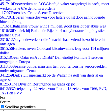
45
17:10
Doorwerken na AOW-leeftijd vaker vastgelegd in cao's, moet
werken na je 67e de norm worden?
1
17:07
Forensics: Crime Scene Detective
56
17:01
Boeren waarschuwen voor lagere oogst door aanhoudende
hitte en droogte
17
16:41
Italiaanse vrouw wint 1 miljoen, gooit kraslot per abuis weg
18
16:36
Datalek bij Bol en de Bijenkorf na cyberaanval op logistiek
partner Ceva
23
16:12
Zorgmedewerkster die 's nachts haar vriend bezocht terecht
ontslagen
36
15:56
Hackers roven Coldcard-bitcoinwallets leeg voor 114 miljoen
dollar
3
15:13
Geen Qatar en Abu Dhabi? Dan eindigt Formule 1-seizoen
mogelijk in Europa
31
13:00
Spaanse politie: minstens tien voor terrorisme veroordeelden
onder migranten Ceuta
34
12:59
Dirk sluit supermarkt op de Wallen na golf van diefstal en
agressie
8
12:53
The Division Resurgence nu gratis op pc
64
12:53
Zetelpeiling: 24 zetels voor Pro en 18 zetels voor D66, FvD,
JA21 en PVV
Forum
Forum
Scrollbar gebruiken