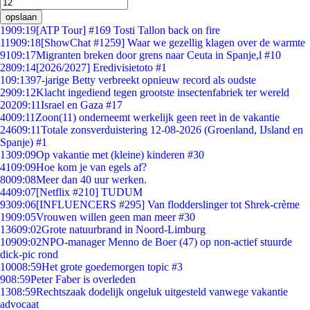
opslaan
19
09:19
[ATP Tour] #169 Tosti Tallon back on fire
119
09:18
[ShowChat #1259] Waar we gezellig klagen over de warmte
91
09:17
Migranten breken door grens naar Ceuta in Spanje,l #10
28
09:14
[2026/2027] Eredivisietoto #1
1
09:13
97-jarige Betty verbreekt opnieuw record als oudste
29
09:12
Klacht ingediend tegen grootste insectenfabriek ter wereld
202
09:11
Israel en Gaza #17
40
09:11
Zoon(11) onderneemt werkelijk geen reet in de vakantie
246
09:11
Totale zonsverduistering 12-08-2026 (Groenland, IJsland en
Spanje) #1
13
09:09
Op vakantie met (kleine) kinderen #30
41
09:09
Hoe kom je van egels af?
80
09:08
Meer dan 40 uur werken.
44
09:07
[Netflix #210] TUDUM
93
09:06
[INFLUENCERS #295] Van flodderslinger tot Shrek-crème
19
09:05
Vrouwen willen geen man meer #30
136
09:02
Grote natuurbrand in Noord-Limburg
109
09:02
NPO-manager Menno de Boer (47) op non-actief stuurde
dick-pic rond
100
08:59
Het grote goedemorgen topic #3
9
08:59
Peter Faber is overleden
13
08:59
Rechtszaak dodelijk ongeluk uitgesteld vanwege vakantie
advocaat