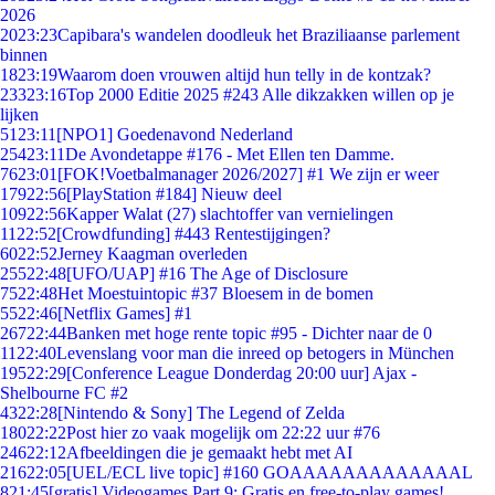
2026
20
23:23
Capibara's wandelen doodleuk het Braziliaanse parlement
binnen
18
23:19
Waarom doen vrouwen altijd hun telly in de kontzak?
233
23:16
Top 2000 Editie 2025 #243 Alle dikzakken willen op je
lijken
51
23:11
[NPO1] Goedenavond Nederland
254
23:11
De Avondetappe #176 - Met Ellen ten Damme.
76
23:01
[FOK!Voetbalmanager 2026/2027] #1 We zijn er weer
179
22:56
[PlayStation #184] Nieuw deel
109
22:56
Kapper Walat (27) slachtoffer van vernielingen
11
22:52
[Crowdfunding] #443 Rentestijgingen?
60
22:52
Jerney Kaagman overleden
255
22:48
[UFO/UAP] #16 The Age of Disclosure
75
22:48
Het Moestuintopic #37 Bloesem in de bomen
55
22:46
[Netflix Games] #1
267
22:44
Banken met hoge rente topic #95 - Dichter naar de 0
11
22:40
Levenslang voor man die inreed op betogers in München
195
22:29
[Conference League Donderdag 20:00 uur] Ajax -
Shelbourne FC #2
43
22:28
[Nintendo & Sony] The Legend of Zelda
180
22:22
Post hier zo vaak mogelijk om 22:22 uur #76
246
22:12
Afbeeldingen die je gemaakt hebt met AI
216
22:05
[UEL/ECL live topic] #160 GOAAAAAAAAAAAAAL
8
21:45
[gratis] Videogames Part 9: Gratis en free-to-play games!