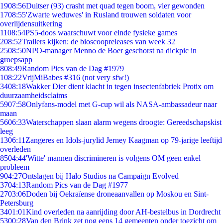
19
08:56
Duitser (93) crasht met quad tegen boom, vier gewonden
17
08:55
'Zwarte weduwes' in Rusland trouwen soldaten voor
overlijdensuitkering
11
08:54
PS5-doos waarschuwt voor einde fysieke games
2
08:52
Trailers kijken: de bioscoopreleases van week 32
25
08:50
NPO-manager Menno de Boer geschorst na dickpic in
groepsapp
8
08:49
Random Pics van de Dag #1979
1
08:22
VrijMiBabes #316 (not very sfw!)
34
08:18
Wakker Dier dient klacht in tegen insectenfabriek Protix om
duurzaamheidsclaims
59
07:58
Onlyfans-model met G-cup wil als NASA-ambassadeur naar
maan
56
06:33
Waterschappen slaan alarm wegens droogte: Gereedschapskist
leeg
13
06:11
Zangeres en Idols-jurylid Jerney Kaagman op 79-jarige leeftijd
overleden
85
04:44
'Witte' mannen discrimineren is volgens OM geen enkel
probleem
9
04:27
Ontslagen bij Halo Studios na Campaign Evolved
37
04:13
Random Pics van de Dag #1977
27
03:06
Doden bij Oekraïense droneaanvallen op Moskou en Sint-
Petersburg
34
01:01
Kind overleden na aanrijding door AH-bestelbus in Dordrecht
53
00:28
Van den Brink zet nog eens 14 gemeenten onder toezicht om