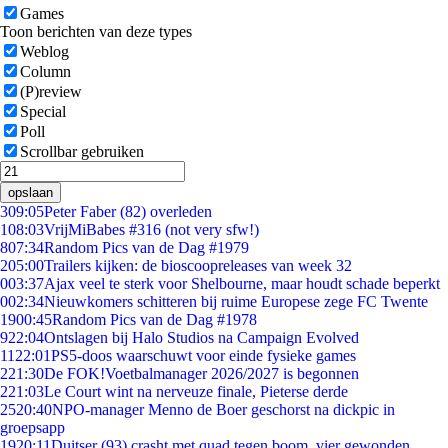
Games
Toon berichten van deze types
Weblog
Column
(P)review
Special
Poll
Scrollbar gebruiken
opslaan
3
09:05
Peter Faber (82) overleden
1
08:03
VrijMiBabes #316 (not very sfw!)
8
07:34
Random Pics van de Dag #1979
2
05:00
Trailers kijken: de bioscoopreleases van week 32
0
03:37
Ajax veel te sterk voor Shelbourne, maar houdt schade beperkt
0
02:34
Nieuwkomers schitteren bij ruime Europese zege FC Twente
19
00:45
Random Pics van de Dag #1978
9
22:04
Ontslagen bij Halo Studios na Campaign Evolved
11
22:01
PS5-doos waarschuwt voor einde fysieke games
2
21:30
De FOK!Voetbalmanager 2026/2027 is begonnen
2
21:03
Le Court wint na nerveuze finale, Pieterse derde
25
20:40
NPO-manager Menno de Boer geschorst na dickpic in
groepsapp
19
20:11
Duitser (93) crasht met quad tegen boom, vier gewonden