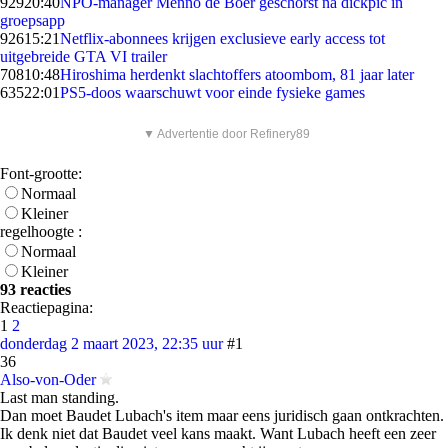
929
20:40
NPO-manager Menno de Boer geschorst na dickpic in
groepsapp
926
15:21
Netflix-abonnees krijgen exclusieve early access tot
uitgebreide GTA VI trailer
708
10:48
Hiroshima herdenkt slachtoffers atoombom, 81 jaar later
635
22:01
PS5-doos waarschuwt voor einde fysieke games
▼ Advertentie door Refinery89
Font-grootte:
Normaal
Kleiner
regelhoogte :
Normaal
Kleiner
93 reacties
Reactiepagina:
1
2
donderdag 2 maart 2023, 22:35 uur
#1
36
Also-von-Oder
Last man standing.
Dan moet Baudet Lubach's item maar eens juridisch gaan ontkrachten.
Ik denk niet dat Baudet veel kans maakt. Want Lubach heeft een zeer