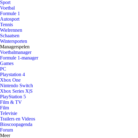
Sport
Voetbal
Formule 1
Autosport
Tennis
Wielrennen
Schaatsen
Wintersporten
Managerspelen
Voetbalmanager
Formule 1-manager
Games
PC
Playstation 4
Xbox One
Nintendo Switch
Xbox Series X|S
PlayStation 5
Film & TV
Film
Televisie
Trailers en Videos
Bioscoopagenda
Forum
Meer