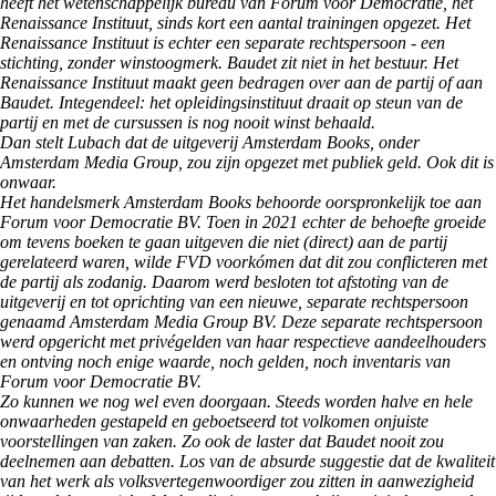
heeft het wetenschappelijk bureau van Forum voor Democratie, het
Renaissance Instituut, sinds kort een aantal trainingen opgezet. Het
Renaissance Instituut is echter een separate rechtspersoon - een
stichting, zonder winstoogmerk. Baudet zit niet in het bestuur. Het
Renaissance Instituut maakt geen bedragen over aan de partij of aan
Baudet. Integendeel: het opleidingsinstituut draait op steun van de
partij en met de cursussen is nog nooit winst behaald.
Dan stelt Lubach dat de uitgeverij Amsterdam Books, onder
Amsterdam Media Group, zou zijn opgezet met publiek geld. Ook dit is
onwaar.
Het handelsmerk Amsterdam Books behoorde oorspronkelijk toe aan
Forum voor Democratie BV. Toen in 2021 echter de behoefte groeide
om tevens boeken te gaan uitgeven die niet (direct) aan de partij
gerelateerd waren, wilde FVD voorkómen dat dit zou conflicteren met
de partij als zodanig. Daarom werd besloten tot afstoting van de
uitgeverij en tot oprichting van een nieuwe, separate rechtspersoon
genaamd Amsterdam Media Group BV. Deze separate rechtspersoon
werd opgericht met privégelden van haar respectieve aandeelhouders
en ontving noch enige waarde, noch gelden, noch inventaris van
Forum voor Democratie BV.
Zo kunnen we nog wel even doorgaan. Steeds worden halve en hele
onwaarheden gestapeld en geboetseerd tot volkomen onjuiste
voorstellingen van zaken. Zo ook de laster dat Baudet nooit zou
deelnemen aan debatten. Los van de absurde suggestie dat de kwaliteit
van het werk als volksvertegenwoordiger zou zitten in aanwezigheid