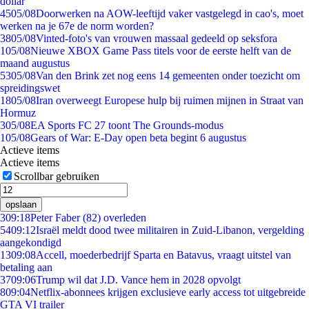
dollar
45
05/08
Doorwerken na AOW-leeftijd vaker vastgelegd in cao's, moet
werken na je 67e de norm worden?
38
05/08
Vinted-foto's van vrouwen massaal gedeeld op seksfora
1
05/08
Nieuwe XBOX Game Pass titels voor de eerste helft van de
maand augustus
53
05/08
Van den Brink zet nog eens 14 gemeenten onder toezicht om
spreidingswet
18
05/08
Iran overweegt Europese hulp bij ruimen mijnen in Straat van
Hormuz
3
05/08
EA Sports FC 27 toont The Grounds-modus
1
05/08
Gears of War: E-Day open beta begint 6 augustus
Actieve items
Actieve items
Scrollbar gebruiken
opslaan
3
09:18
Peter Faber (82) overleden
54
09:12
Israël meldt dood twee militairen in Zuid-Libanon, vergelding
aangekondigd
13
09:08
Accell, moederbedrijf Sparta en Batavus, vraagt uitstel van
betaling aan
37
09:06
Trump wil dat J.D. Vance hem in 2028 opvolgt
8
09:04
Netflix-abonnees krijgen exclusieve early access tot uitgebreide
GTA VI trailer