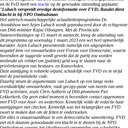
en de FvD heeft een
reactie
op de gewraakte uitzending geplaatst:
"
Lubach verspreidt ernstige desinformatie over FVD; Baudet dient
klacht in bij NPO Ombudsman
Het satirisch-maatschappelijke actualiteitenprogramma De
Avondshow met Arjen Lubach wordt geproduceerd door de echtgenote
van D66-minister Kajsa Ollongren. Met de Provinciale
Statenverkiezingen op 15 maart in aantocht, kreeg de uitzending van
dit programma op woensdag 1 maart 2023 een wel heel opmerkelijk
karakter. Arjen Lubach presenteerde namelijk een uitgesproken
negatief item vol onwaarheden over Forum voor Democratie, waarin
bovendien de suggestie wordt gewekt dat de partij zou worden
misbruikt als vehikel om (publiek) geld weg te sluizen naar de
privérekeningen van bestuurs- en Kamerleden.
Deze aantijging is volstrekt onjuist, schadelijk voor FVD en in strijd
met de journalistieke code.
Daarbij steunt de argumentatie van Lubach op een lange reeks
overduidelijke onwaarheden, vaak gecopy-paste van tweets van anti-
FVD activisten, zoals Chris Aalberts of D66-prominent Piet
Lekkerkerk. Op geen enkel moment is bovendien contact opgenomen
met FVD voor hoor- en wederhoor. Kennelijk wilde de redactie haar
aantijgingen niet checken. Kennelijk was het belangrijker om FVD
zwart te maken dan om de feiten te onderzoeken.
Dit alles is onaanvaardbaar in een democratische samenleving. FVD
ziet zich daarom genoodzaakt een klacht in te dienen bij de NPO
Ombudsman wegens het (doelbewust) verspreiden van schadelijke