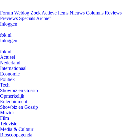
Forum
Weblog
Zoek
Actieve Items
Nieuws
Columns
Reviews
Previews
Specials
Archief
Inloggen
fok.nl
Inloggen
fok.nl
Actueel
Nederland
Internationaal
Economie
Politiek
Tech
Showbiz en Gossip
Opmerkelijk
Entertainment
Showbiz en Gossip
Muziek
Film
Televisie
Media & Cultuur
Bioscoopagenda