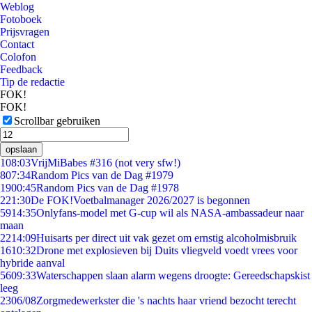
Weblog
Fotoboek
Prijsvragen
Contact
Colofon
Feedback
Tip de redactie
FOK!
FOK!
Scrollbar gebruiken
opslaan
1
08:03
VrijMiBabes #316 (not very sfw!)
8
07:34
Random Pics van de Dag #1979
19
00:45
Random Pics van de Dag #1978
2
21:30
De FOK!Voetbalmanager 2026/2027 is begonnen
59
14:35
Onlyfans-model met G-cup wil als NASA-ambassadeur naar
maan
22
14:09
Huisarts per direct uit vak gezet om ernstig alcoholmisbruik
16
10:32
Drone met explosieven bij Duits vliegveld voedt vrees voor
hybride aanval
56
09:33
Waterschappen slaan alarm wegens droogte: Gereedschapskist
leeg
23
06/08
Zorgmedewerkster die 's nachts haar vriend bezocht terecht