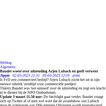
Weblog
Algemeen
Baudet woest over uitzending Arjen Lubach en geeft verweer
Jippie
02-03-2023 22:31
03-03-2023 12:01
print
Is FvD een commercieel bedrijf? Arjen Lubach zocht het uit in zijn
nieuwe rubriek 'zendtijd voor commerciële partijen'.
Thierry Baudet was 'not amused' over de uitzending en zegt een klacht
in te dienen bij de NPO Ombudsman.
Update 3 maart 11.50 uur:
De bitchfight gaat verder. Baudet vraagt
zich op Twitter af of men wel weet dat de avondshow van Lubach
door de echtgenote van D66 minister Ollongren wordt geproduceerd