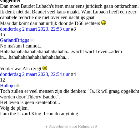
volgende:
Dan moet Baudet Lubach's item maar eens juridisch gaan ontkrachten.
Ik denk niet dat Baudet veel kans maakt. Want Lubach heeft een zeer
capabele redactie die niet over een nacht ijs gaat.
Maar dat komt dan natuurlijk door de D66 rechters
donderdag 2 maart 2023, 22:53 uur
#3
15
GarlandBriggs
No ma\'am I cannot...
Hahahahahahahahahahahahahaha....wacht wacht even...adem
in....hahahahahahahahahahahaha...
Verder wat Also zegt
donderdag 2 maart 2023, 22:54 uur
#4
12
Hallojo
Toch zullen er veel mensen zijn die denken: "Ja, ik wil graag opgelicht
worden door Thierry Baudet".
Het leven is geen krentenbol...
Volg de pijlen.
I am the Lizard King. I can do anything.
▼ Advertentie door Refinery89