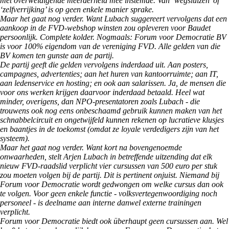
met overweldigende meerderheid mee instemde. Van ‘wegsluizen’ of
‘zelfverrijking’ is op geen enkele manier sprake.
Maar het gaat nog verder. Want Lubach suggereert vervolgens dat een
aankoop in de FVD-webshop winsten zou opleveren voor Baudet
persoonlijk. Complete kolder. Nogmaals: Forum voor Democratie BV
is voor 100% eigendom van de vereniging FVD. Alle gelden van die
BV komen ten gunste aan de partij.
De partij geeft die gelden vervolgens inderdaad uit. Aan posters,
campagnes, advertenties; aan het huren van kantoorruimte; aan IT,
aan ledenservice en hosting; en ook aan salarissen. Ja, de mensen die
voor ons werken krijgen daarvoor inderdaad betaald. Heel wat
minder, overigens, dan NPO-presentatoren zoals Lubach - die
trouwens ook nog eens onbeschaamd gebruik kunnen maken van het
schnabbelcircuit en ongetwijfeld kunnen rekenen op lucratieve klusjes
en baantjes in de toekomst (omdat ze loyale verdedigers zijn van het
systeem).
Maar het gaat nog verder. Want kort na bovengenoemde
onwaarheden, stelt Arjen Lubach in betreffende uitzending dat elk
nieuw FVD-raadslid verplicht vier cursussen van 500 euro per stuk
zou moeten volgen bij de partij. Dit is pertinent onjuist. Niemand bij
Forum voor Democratie wordt gedwongen om welke cursus dan ook
te volgen. Voor geen enkele functie - volksvertegenwoordiging noch
personeel - is deelname aan interne danwel externe trainingen
verplicht.
Forum voor Democratie biedt ook überhaupt geen cursussen aan. Wel