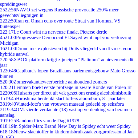
spreidingswet
25
22:56
NAVO zet wegens Russische provocatie 250% meer
gevechtsvliegtuigen in
22
22:50
Iran en Oman eens over route Straat van Hormuz, VS
buitenspel
2
22:17
Le Court wint na nerveuze finale, Pieterse derde
45
21:00
Progressieve Democraat El-Sayed wint nipt voorverkiezing
Michigan
16
21:00
Drone met explosieven bij Duits vliegveld voedt vrees voor
hybride aanval
2
20:58
XBOX platform krijgt zijn eigen "Platinum" achievements dit
jaar
12
20:48
Capibara's lopen Braziliaans parlementsgebouw Mato Grosso
binnen
5
20:30
Zomervakantieweerbericht: aanhoudend zomers
1
20:21
Lemmen boekt eerste profzege in zware Ronde van Polen-rit
22
20:05
Huisarts per direct uit vak gezet om ernstig alcoholmisbruik
15
19:45
Hiroshima herdenkt slachtoffers atoombom, 81 jaar later
38
19:40
Vinted-foto's van vrouwen massaal gedeeld op seksfora
21
19:34
OM: vierde verdachte (18) vast op verdenking van beramen
aanslag
19
19:25
Random Pics van de Dag #1978
8
18:19
In Spider-Man: Brand New Day is Spidey echt weer Spidey
6
18:18
Nieuw slachtoffer in kindermisbruikzaak zorgprofessional Jan
B. (66)