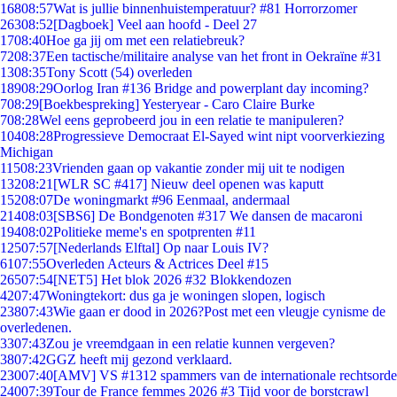
168
08:57
Wat is jullie binnenhuistemperatuur? #81 Horrorzomer
263
08:52
[Dagboek] Veel aan hoofd - Deel 27
17
08:40
Hoe ga jij om met een relatiebreuk?
72
08:37
Een tactische/militaire analyse van het front in Oekraïne #31
13
08:35
Tony Scott (54) overleden
189
08:29
Oorlog Iran #136 Bridge and powerplant day incoming?
7
08:29
[Boekbespreking] Yesteryear - Caro Claire Burke
7
08:28
Wel eens geprobeerd jou in een relatie te manipuleren?
104
08:28
Progressieve Democraat El-Sayed wint nipt voorverkiezing
Michigan
115
08:23
Vrienden gaan op vakantie zonder mij uit te nodigen
132
08:21
[WLR SC #417] Nieuw deel openen was kaputt
152
08:07
De woningmarkt #96 Eenmaal, andermaal
214
08:03
[SBS6] De Bondgenoten #317 We dansen de macaroni
194
08:02
Politieke meme's en spotprenten #11
125
07:57
[Nederlands Elftal] Op naar Louis IV?
61
07:55
Overleden Acteurs & Actrices Deel #15
265
07:54
[NET5] Het blok 2026 #32 Blokkendozen
42
07:47
Woningtekort: dus ga je woningen slopen, logisch
238
07:43
Wie gaan er dood in 2026?Post met een vleugje cynisme de
overledenen.
33
07:43
Zou je vreemdgaan in een relatie kunnen vergeven?
38
07:42
GGZ heeft mij gezond verklaard.
230
07:40
[AMV] VS #1312 spammers van de internationale rechtsorde
240
07:39
Tour de France femmes 2026 #3 Tijd voor de borstcrawl