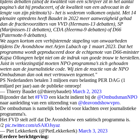
tijdens debatten (alsof de kwaliteit van een schrijver zit in het aantal
pagina’s dat hij produceert, of de kwaliteit van een advocaat in de
lengte van zijn pleitnota’s) - het is wederom volkomen onjuist. Met 14
plenaire optredens heeft Baudet in 2022 meer aanwezigheid gehad
dan de fractievoorzitters van VVD (Hermans-13 debatten), SP
(Marijnissen-11 debatten), CDA (Heerma-9 debatten) of D66
(Paternotte-9 debatten).
We zagen kortom een verbijsterende stapeling van onwaarheden
tijdens De Avondshow met Arjen Lubach op 1 maart 2023. Dat het
programma wordt geproduceerd door de echtgenote van D66-minister
Kajsa Ollongren helpt niet om de indruk van goede trouw te herstellen.
Juist in verkiezingstijd moeten NPO-programma’s zich gehouden
weten aan de journalistieke code. Wij zien de reactie van de NPO
Ombudsman dan ook met vertrouwen tegemoet."
PS Nederlanders betalen 3 miljoen euro belasting PER DAG (1
miljard per jaar) aan de publieke omroep!
— Thierry Baudet (@thierrybaudet)
March 2, 2023
Bijzonder dat het
#FVD
een klacht indient bij de
@OmbudsmanNPO
naar aanleiding van een uitzending van
@deavondshowvpro
.
De ombudsman is namelijk bedoeld voor klachten over journalistieke
programma's.
Het FVD stelt zelf dat De Avondshow een satirisch programma is.
/2
pic.twitter.com/uSAlOJsyaz
— Piet Lekkerkerk (@PietLekkerkerk)
March 3, 2023
Eerdere berichtgeving: