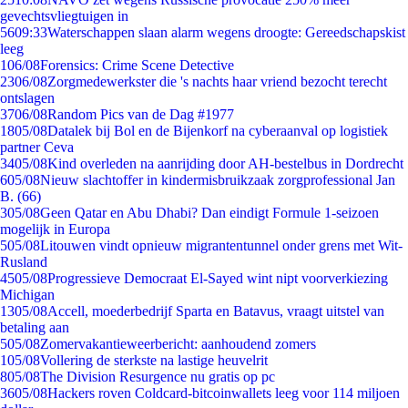
gevechtsvliegtuigen in
56
09:33
Waterschappen slaan alarm wegens droogte: Gereedschapskist
leeg
1
06/08
Forensics: Crime Scene Detective
23
06/08
Zorgmedewerkster die 's nachts haar vriend bezocht terecht
ontslagen
37
06/08
Random Pics van de Dag #1977
18
05/08
Datalek bij Bol en de Bijenkorf na cyberaanval op logistiek
partner Ceva
34
05/08
Kind overleden na aanrijding door AH-bestelbus in Dordrecht
6
05/08
Nieuw slachtoffer in kindermisbruikzaak zorgprofessional Jan
B. (66)
3
05/08
Geen Qatar en Abu Dhabi? Dan eindigt Formule 1-seizoen
mogelijk in Europa
5
05/08
Litouwen vindt opnieuw migrantentunnel onder grens met Wit-
Rusland
45
05/08
Progressieve Democraat El-Sayed wint nipt voorverkiezing
Michigan
13
05/08
Accell, moederbedrijf Sparta en Batavus, vraagt uitstel van
betaling aan
5
05/08
Zomervakantieweerbericht: aanhoudend zomers
1
05/08
Vollering de sterkste na lastige heuvelrit
8
05/08
The Division Resurgence nu gratis op pc
36
05/08
Hackers roven Coldcard-bitcoinwallets leeg voor 114 miljoen