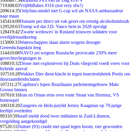
10664
07:34
Random Pics van de Dag #1979
7193
08:03
VrijMiBabes #316 (not very sfw!)
2096
14:35
Onlyfans-model met G-cup wil als NASA-ambassadeur
naar maan
1454
14:09
Huisarts per direct uit vak gezet om ernstig alcoholmisbruik
1295
20:03
Trump wil dat J.D. Vance hem in 2028 opvolgt
1284
19:42
'Zwarte weduwes' in Rusland trouwen soldaten voor
overlijdensuitkering
1150
09:33
Waterschappen slaan alarm wegens droogte:
Gereedschapskist leeg
1144
10:08
NAVO zet wegens Russische provocatie 250% meer
gevechtsvliegtuigen in
1088
10:32
Drone met explosieven bij Duits vliegveld voedt vrees voor
hybride aanval
1075
10:28
Wakker Dier dient klacht in tegen insectenfabriek Protix om
duurzaamheidsclaims
1072
11:27
Capibara's lopen Braziliaans parlementsgebouw Mato
Grosso binnen
1070
10:16
Iran en Oman eens over route Straat van Hormuz, VS
buitenspel
1003
18:20
Zangeres en Idols-jurylid Jerney Kaagman op 79-jarige
leeftijd overleden
993
10:59
Israël meldt dood twee militairen in Zuid-Libanon,
vergelding aangekondigd
975
20:11
Duitser (93) crasht met quad tegen boom, vier gewonden