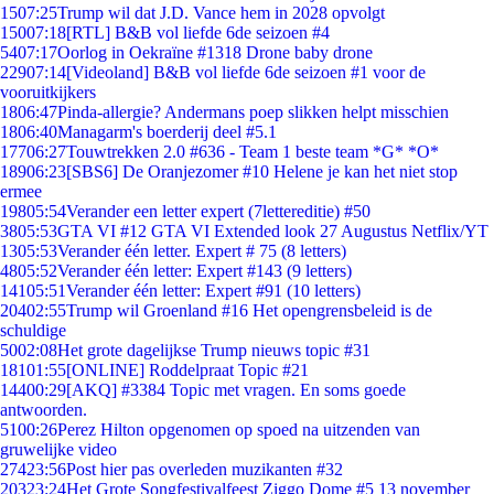
15
07:25
Trump wil dat J.D. Vance hem in 2028 opvolgt
150
07:18
[RTL] B&B vol liefde 6de seizoen #4
54
07:17
Oorlog in Oekraïne #1318 Drone baby drone
229
07:14
[Videoland] B&B vol liefde 6de seizoen #1 voor de
vooruitkijkers
18
06:47
Pinda-allergie? Andermans poep slikken helpt misschien
18
06:40
Managarm's boerderij deel #5.1
177
06:27
Touwtrekken 2.0 #636 - Team 1 beste team *G* *O*
189
06:23
[SBS6] De Oranjezomer #10 Helene je kan het niet stop
ermee
198
05:54
Verander een letter expert (7lettereditie) #50
38
05:53
GTA VI #12 GTA VI Extended look 27 Augustus Netflix/YT
13
05:53
Verander één letter. Expert # 75 (8 letters)
48
05:52
Verander één letter: Expert #143 (9 letters)
141
05:51
Verander één letter: Expert #91 (10 letters)
204
02:55
Trump wil Groenland #16 Het opengrensbeleid is de
schuldige
50
02:08
Het grote dagelijkse Trump nieuws topic #31
181
01:55
[ONLINE] Roddelpraat Topic #21
144
00:29
[AKQ] #3384 Topic met vragen. En soms goede
antwoorden.
51
00:26
Perez Hilton opgenomen op spoed na uitzenden van
gruwelijke video
274
23:56
Post hier pas overleden muzikanten #32
203
23:24
Het Grote Songfestivalfeest Ziggo Dome #5 13 november