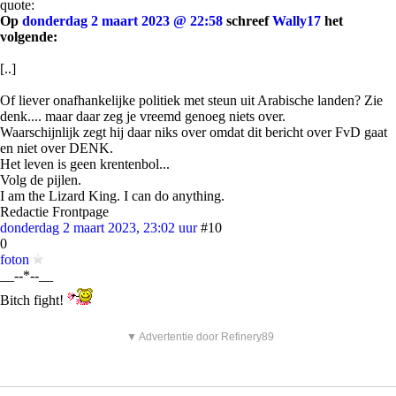
quote:
Op
donderdag 2 maart 2023 @ 22:58
schreef
Wally17
het
volgende:
[..]
Of liever onafhankelijke politiek met steun uit Arabische landen? Zie
denk.... maar daar zeg je vreemd genoeg niets over.
Waarschijnlijk zegt hij daar niks over omdat dit bericht over FvD gaat
en niet over DENK.
Het leven is geen krentenbol...
Volg de pijlen.
I am the Lizard King. I can do anything.
Redactie Frontpage
donderdag 2 maart 2023, 23:02 uur
#10
0
foton
__--*--__
Bitch fight!
▼ Advertentie door Refinery89