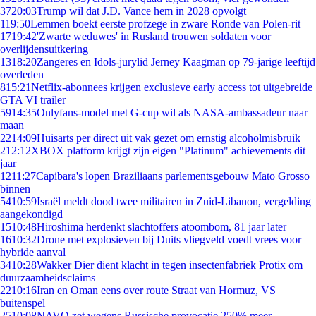
37
20:03
Trump wil dat J.D. Vance hem in 2028 opvolgt
1
19:50
Lemmen boekt eerste profzege in zware Ronde van Polen-rit
17
19:42
'Zwarte weduwes' in Rusland trouwen soldaten voor
overlijdensuitkering
13
18:20
Zangeres en Idols-jurylid Jerney Kaagman op 79-jarige leeftijd
overleden
8
15:21
Netflix-abonnees krijgen exclusieve early access tot uitgebreide
GTA VI trailer
59
14:35
Onlyfans-model met G-cup wil als NASA-ambassadeur naar
maan
22
14:09
Huisarts per direct uit vak gezet om ernstig alcoholmisbruik
2
12:12
XBOX platform krijgt zijn eigen "Platinum" achievements dit
jaar
12
11:27
Capibara's lopen Braziliaans parlementsgebouw Mato Grosso
binnen
54
10:59
Israël meldt dood twee militairen in Zuid-Libanon, vergelding
aangekondigd
15
10:48
Hiroshima herdenkt slachtoffers atoombom, 81 jaar later
16
10:32
Drone met explosieven bij Duits vliegveld voedt vrees voor
hybride aanval
34
10:28
Wakker Dier dient klacht in tegen insectenfabriek Protix om
duurzaamheidsclaims
22
10:16
Iran en Oman eens over route Straat van Hormuz, VS
buitenspel
25
10:08
NAVO zet wegens Russische provocatie 250% meer