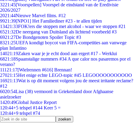
32
21:45
[Voorspellen] Voorspel de eindstand van de Eredivisie
2026/2027
20
21:44
Nieuwe Marvel films. #12
99
21:39
[NPO1] Het Familiediner #23 - te allen tijden
134
21:33
FOK!ers die stoppen met alcohol - waar we stoppen #21
65
21:32
De neergang van Duitsland als lichtend voorbeeld #3
69
21:27
De Bondgenoten Spoiler Topic #3
83
21:25
UEFA kondigt boycot van FIFA-competities aan vanwege
plan Infantino
140
21:19
Zaken waar je je echt dood aan ergert #17 - Werklui
68
21:18
Spaanstalige nummers #34 A que calor nos pasaremos por el
verano?
111
21:17
[Wielrennen #616] Brennan!
270
21:15
Het enige echte LEGO-topic #45 LEGOOOOOOOOOOO
169
21:13
Wat is op dit moment volgens jou de meest irritante reclame?
#12
60
20:54
Lisa (38) vermoord in Griekenland door Afghaanse
asielzoeker
14
20:49
Global Justice Report
1
20:44
+5 telspel #144 Keer 5 =
1
20:44
+9 telspel #74