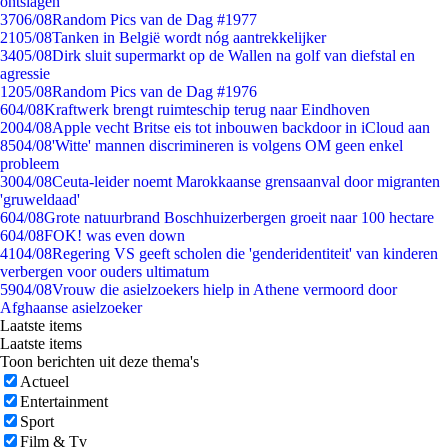
ontslagen
37
06/08
Random Pics van de Dag #1977
21
05/08
Tanken in België wordt nóg aantrekkelijker
34
05/08
Dirk sluit supermarkt op de Wallen na golf van diefstal en
agressie
12
05/08
Random Pics van de Dag #1976
6
04/08
Kraftwerk brengt ruimteschip terug naar Eindhoven
20
04/08
Apple vecht Britse eis tot inbouwen backdoor in iCloud aan
85
04/08
'Witte' mannen discrimineren is volgens OM geen enkel
probleem
30
04/08
Ceuta-leider noemt Marokkaanse grensaanval door migranten
'gruweldaad'
6
04/08
Grote natuurbrand Boschhuizerbergen groeit naar 100 hectare
6
04/08
FOK! was even down
41
04/08
Regering VS geeft scholen die 'genderidentiteit' van kinderen
verbergen voor ouders ultimatum
59
04/08
Vrouw die asielzoekers hielp in Athene vermoord door
Afghaanse asielzoeker
Laatste items
Laatste items
Toon berichten uit deze thema's
Actueel
Entertainment
Sport
Film & Tv