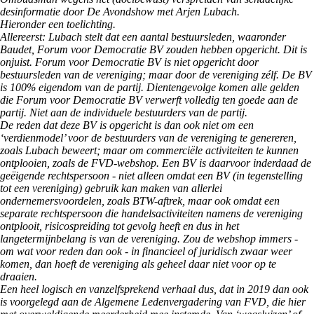
desinformatie door De Avondshow met Arjen Lubach.
Hieronder een toelichting.
Allereerst: Lubach stelt dat een aantal bestuursleden, waaronder
Baudet, Forum voor Democratie BV zouden hebben opgericht. Dit is
onjuist. Forum voor Democratie BV is niet opgericht door
bestuursleden van de vereniging; maar door de vereniging zélf. De BV
is 100% eigendom van de partij. Dientengevolge komen alle gelden
die Forum voor Democratie BV verwerft volledig ten goede aan de
partij. Niet aan de individuele bestuurders van de partij.
De reden dat deze BV is opgericht is dan ook niet om een
‘verdienmodel’ voor de bestuurders van de vereniging te genereren,
zoals Lubach beweert; maar om commerciële activiteiten te kunnen
ontplooien, zoals de FVD-webshop. Een BV is daarvoor inderdaad de
geëigende rechtspersoon - niet alleen omdat een BV (in tegenstelling
tot een vereniging) gebruik kan maken van allerlei
ondernemersvoordelen, zoals BTW-aftrek, maar ook omdat een
separate rechtspersoon die handelsactiviteiten namens de vereniging
ontplooit, risicospreiding tot gevolg heeft en dus in het
langetermijnbelang is van de vereniging. Zou de webshop immers -
om wat voor reden dan ook - in financieel of juridisch zwaar weer
komen, dan hoeft de vereniging als geheel daar niet voor op te
draaien.
Een heel logisch en vanzelfsprekend verhaal dus, dat in 2019 dan ook
is voorgelegd aan de Algemene Ledenvergadering van FVD, die hier