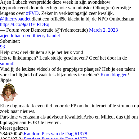
Arjen Lubach verspreidde deze week in zijn avondshow
(geproduceerd door de echtgenote van minister Ollongren) ernstige
leugens over
#FVD
. Zeker in verkiezingstijd zeer kwalijk.
@thierrybaudet
dient een officiële klacht in bij de NPO Ombudsman.
https://t.co/9gaDEjRDEq
— Forum voor Democratie (@fvdemocratie)
March 2, 2023
arjen lubach
fvd
thierry baudet
Submitter:
93
Help ons; deel dit item als je het leuk vond
Iets te linkdumpen? Leuk stukje geschreven? Geef het door in de
submit!
Vind jij de leukste video's of de grappigste plaatjes? Heb je een talent
voor luchtigheid of vaak iets bijzonders te melden?
Kom bloggen
!
Jippie
Elke dag maak ik even tijd voor de FP om het internet af te struinen op
zoek naar nieuws.
Part-time werkzaam als adviseur Kwaliteit Arbo en Milieu, dus tijd om
bijdragen aan FOK! te leveren.
Meest gelezen
58462
00:45
Random Pics van de Dag #1978