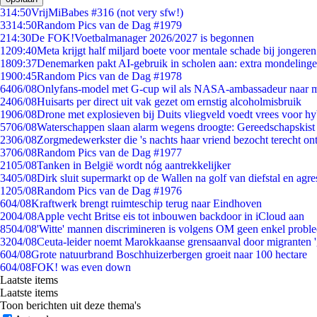
3
14:50
VrijMiBabes #316 (not very sfw!)
33
14:50
Random Pics van de Dag #1979
2
14:30
De FOK!Voetbalmanager 2026/2027 is begonnen
12
09:40
Meta krijgt half miljard boete voor mentale schade bij jongeren
18
09:37
Denemarken pakt AI-gebruik in scholen aan: extra mondeling
19
00:45
Random Pics van de Dag #1978
64
06/08
Onlyfans-model met G-cup wil als NASA-ambassadeur naar 
24
06/08
Huisarts per direct uit vak gezet om ernstig alcoholmisbruik
19
06/08
Drone met explosieven bij Duits vliegveld voedt vrees voor hy
57
06/08
Waterschappen slaan alarm wegens droogte: Gereedschapskist
23
06/08
Zorgmedewerkster die 's nachts haar vriend bezocht terecht on
37
06/08
Random Pics van de Dag #1977
21
05/08
Tanken in België wordt nóg aantrekkelijker
34
05/08
Dirk sluit supermarkt op de Wallen na golf van diefstal en agre
12
05/08
Random Pics van de Dag #1976
6
04/08
Kraftwerk brengt ruimteschip terug naar Eindhoven
20
04/08
Apple vecht Britse eis tot inbouwen backdoor in iCloud aan
85
04/08
'Witte' mannen discrimineren is volgens OM geen enkel probl
32
04/08
Ceuta-leider noemt Marokkaanse grensaanval door migranten 
6
04/08
Grote natuurbrand Boschhuizerbergen groeit naar 100 hectare
6
04/08
FOK! was even down
Laatste items
Laatste items
Toon berichten uit deze thema's