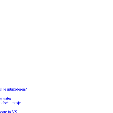
ij je intimideren?
agwater
pelschilmesje
oorte in VS