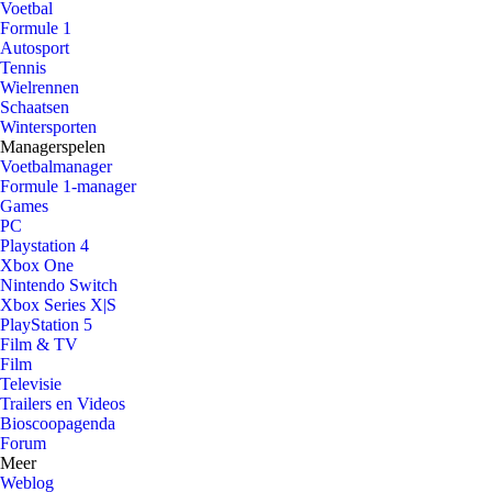
Voetbal
Formule 1
Autosport
Tennis
Wielrennen
Schaatsen
Wintersporten
Managerspelen
Voetbalmanager
Formule 1-manager
Games
PC
Playstation 4
Xbox One
Nintendo Switch
Xbox Series X|S
PlayStation 5
Film & TV
Film
Televisie
Trailers en Videos
Bioscoopagenda
Forum
Meer
Weblog