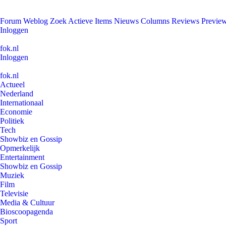
Forum
Weblog
Zoek
Actieve Items
Nieuws
Columns
Reviews
Previe
Inloggen
fok.nl
Inloggen
fok.nl
Actueel
Nederland
Internationaal
Economie
Politiek
Tech
Showbiz en Gossip
Opmerkelijk
Entertainment
Showbiz en Gossip
Muziek
Film
Televisie
Media & Cultuur
Bioscoopagenda
Sport