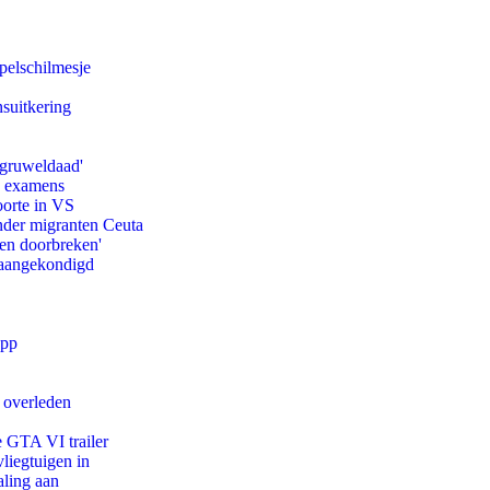
pelschilmesje
suitkering
'gruweldaad'
e examens
oorte in VS
onder migranten Ceuta
pen doorbreken'
g aangekondigd
app
d overleden
e GTA VI trailer
iegtuigen in
aling aan