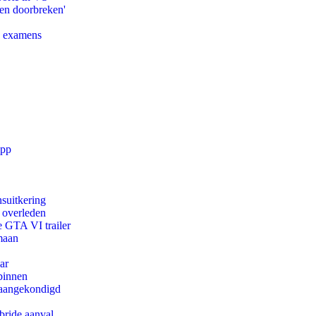
pen doorbreken'
e examens
app
suitkering
d overleden
e GTA VI trailer
maan
ar
binnen
g aangekondigd
bride aanval