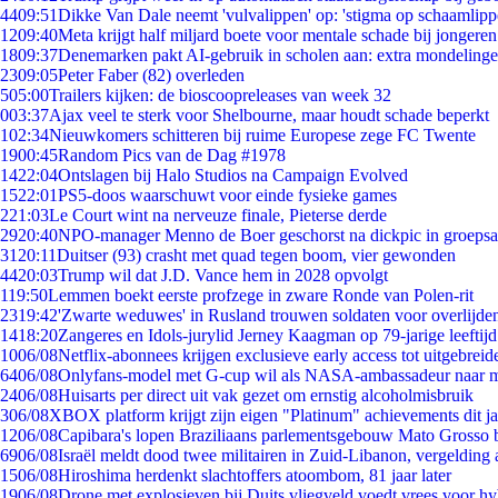
44
09:51
Dikke Van Dale neemt 'vulvalippen' op: 'stigma op schaamlip
12
09:40
Meta krijgt half miljard boete voor mentale schade bij jongeren
18
09:37
Denemarken pakt AI-gebruik in scholen aan: extra mondeling
23
09:05
Peter Faber (82) overleden
5
05:00
Trailers kijken: de bioscoopreleases van week 32
0
03:37
Ajax veel te sterk voor Shelbourne, maar houdt schade beperkt
1
02:34
Nieuwkomers schitteren bij ruime Europese zege FC Twente
19
00:45
Random Pics van de Dag #1978
14
22:04
Ontslagen bij Halo Studios na Campaign Evolved
15
22:01
PS5-doos waarschuwt voor einde fysieke games
2
21:03
Le Court wint na nerveuze finale, Pieterse derde
29
20:40
NPO-manager Menno de Boer geschorst na dickpic in groeps
31
20:11
Duitser (93) crasht met quad tegen boom, vier gewonden
44
20:03
Trump wil dat J.D. Vance hem in 2028 opvolgt
1
19:50
Lemmen boekt eerste profzege in zware Ronde van Polen-rit
23
19:42
'Zwarte weduwes' in Rusland trouwen soldaten voor overlijden
14
18:20
Zangeres en Idols-jurylid Jerney Kaagman op 79-jarige leeftij
10
06/08
Netflix-abonnees krijgen exclusieve early access tot uitgebreid
64
06/08
Onlyfans-model met G-cup wil als NASA-ambassadeur naar 
24
06/08
Huisarts per direct uit vak gezet om ernstig alcoholmisbruik
3
06/08
XBOX platform krijgt zijn eigen "Platinum" achievements dit ja
12
06/08
Capibara's lopen Braziliaans parlementsgebouw Mato Grosso 
69
06/08
Israël meldt dood twee militairen in Zuid-Libanon, vergeldin
15
06/08
Hiroshima herdenkt slachtoffers atoombom, 81 jaar later
19
06/08
Drone met explosieven bij Duits vliegveld voedt vrees voor hy