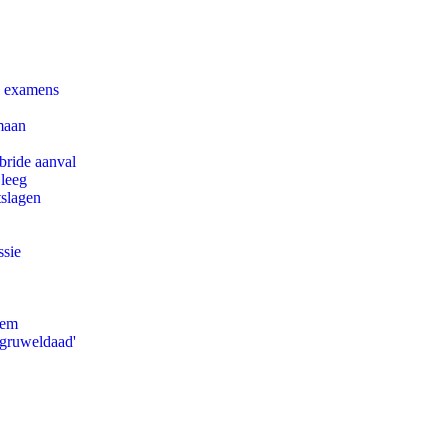
e examens
maan
bride aanval
 leeg
tslagen
ssie
eem
'gruweldaad'