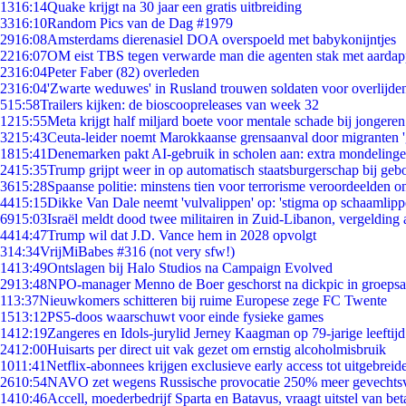
13
16:14
Quake krijgt na 30 jaar een gratis uitbreiding
33
16:10
Random Pics van de Dag #1979
29
16:08
Amsterdams dierenasiel DOA overspoeld met babykonijntjes
22
16:07
OM eist TBS tegen verwarde man die agenten stak met aardap
23
16:04
Peter Faber (82) overleden
23
16:04
'Zwarte weduwes' in Rusland trouwen soldaten voor overlijden
5
15:58
Trailers kijken: de bioscoopreleases van week 32
12
15:55
Meta krijgt half miljard boete voor mentale schade bij jongeren
32
15:43
Ceuta-leider noemt Marokkaanse grensaanval door migranten 
18
15:41
Denemarken pakt AI-gebruik in scholen aan: extra mondeling
24
15:35
Trump grijpt weer in op automatisch staatsburgerschap bij geb
36
15:28
Spaanse politie: minstens tien voor terrorisme veroordeelden 
44
15:15
Dikke Van Dale neemt 'vulvalippen' op: 'stigma op schaamlip
69
15:03
Israël meldt dood twee militairen in Zuid-Libanon, vergeldin
44
14:47
Trump wil dat J.D. Vance hem in 2028 opvolgt
3
14:34
VrijMiBabes #316 (not very sfw!)
14
13:49
Ontslagen bij Halo Studios na Campaign Evolved
29
13:48
NPO-manager Menno de Boer geschorst na dickpic in groeps
1
13:37
Nieuwkomers schitteren bij ruime Europese zege FC Twente
15
13:12
PS5-doos waarschuwt voor einde fysieke games
14
12:19
Zangeres en Idols-jurylid Jerney Kaagman op 79-jarige leeftij
24
12:00
Huisarts per direct uit vak gezet om ernstig alcoholmisbruik
10
11:41
Netflix-abonnees krijgen exclusieve early access tot uitgebreid
26
10:54
NAVO zet wegens Russische provocatie 250% meer gevechtsvl
14
10:46
Accell, moederbedrijf Sparta en Batavus, vraagt uitstel van bet