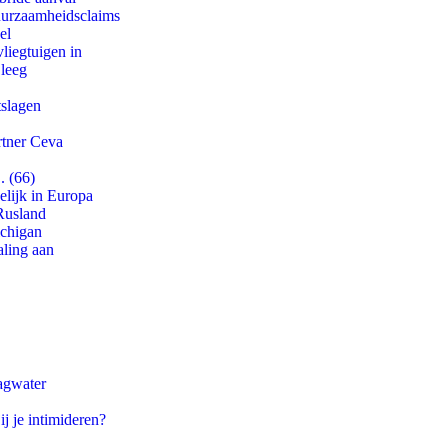
duurzaamheidsclaims
el
iegtuigen in
 leeg
tslagen
rtner Ceva
. (66)
lijk in Europa
Rusland
ichigan
aling aan
agwater
ij je intimideren?