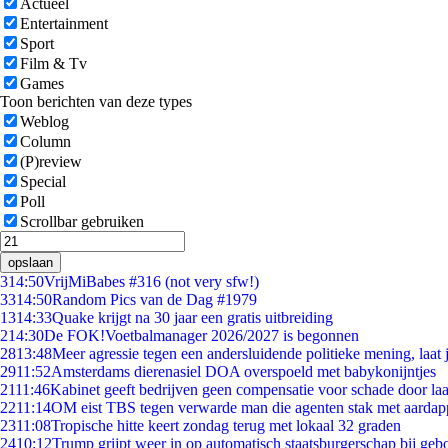
Actueel
Entertainment
Sport
Film & Tv
Games
Toon berichten van deze types
Weblog
Column
(P)review
Special
Poll
Scrollbar gebruiken
opslaan
3
14:50
VrijMiBabes #316 (not very sfw!)
33
14:50
Random Pics van de Dag #1979
13
14:33
Quake krijgt na 30 jaar een gratis uitbreiding
2
14:30
De FOK!Voetbalmanager 2026/2027 is begonnen
28
13:48
Meer agressie tegen een andersluidende politieke mening, laat j
29
11:52
Amsterdams dierenasiel DOA overspoeld met babykonijntjes
21
11:46
Kabinet geeft bedrijven geen compensatie voor schade door la
22
11:14
OM eist TBS tegen verwarde man die agenten stak met aardap
23
11:08
Tropische hitte keert zondag terug met lokaal 32 graden
24
10:12
Trump grijpt weer in op automatisch staatsburgerschap bij geb