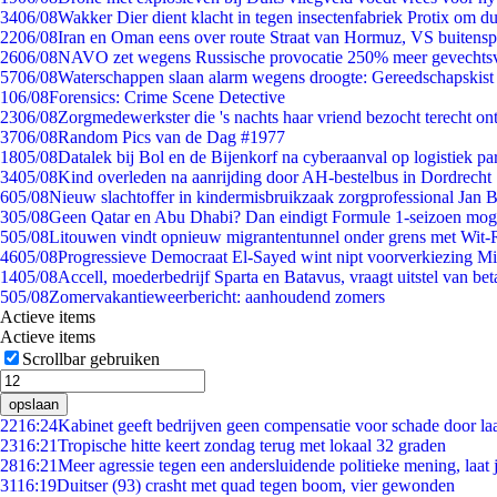
34
06/08
Wakker Dier dient klacht in tegen insectenfabriek Protix om 
22
06/08
Iran en Oman eens over route Straat van Hormuz, VS buitensp
26
06/08
NAVO zet wegens Russische provocatie 250% meer gevechtsvl
57
06/08
Waterschappen slaan alarm wegens droogte: Gereedschapskist
1
06/08
Forensics: Crime Scene Detective
23
06/08
Zorgmedewerkster die 's nachts haar vriend bezocht terecht on
37
06/08
Random Pics van de Dag #1977
18
05/08
Datalek bij Bol en de Bijenkorf na cyberaanval op logistiek pa
34
05/08
Kind overleden na aanrijding door AH-bestelbus in Dordrecht
6
05/08
Nieuw slachtoffer in kindermisbruikzaak zorgprofessional Jan B
3
05/08
Geen Qatar en Abu Dhabi? Dan eindigt Formule 1-seizoen moge
5
05/08
Litouwen vindt opnieuw migrantentunnel onder grens met Wit-
46
05/08
Progressieve Democraat El-Sayed wint nipt voorverkiezing M
14
05/08
Accell, moederbedrijf Sparta en Batavus, vraagt uitstel van bet
5
05/08
Zomervakantieweerbericht: aanhoudend zomers
Actieve items
Actieve items
Scrollbar gebruiken
opslaan
22
16:24
Kabinet geeft bedrijven geen compensatie voor schade door la
23
16:21
Tropische hitte keert zondag terug met lokaal 32 graden
28
16:21
Meer agressie tegen een andersluidende politieke mening, laat j
31
16:19
Duitser (93) crasht met quad tegen boom, vier gewonden