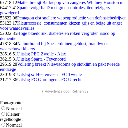
677
18:12
Mattel brengt Barbiepop van zangeres Whitney Houston uit
644
17:41
Spanje volgt Italië met grenscontroles, tien reizigers
geweigerd
536
22:06
Pentagon eist snellere wapenproductie van defensiebedrijven
531
23:17
Kleurrecessie: consumenten kiezen grijs en beige uit angst
voor waardeverlies
520
22:35
Hoge bloeddruk, diabetes en roken vergroten risico op
dementie
478
18:34
Natuurbrand bij Soesterduinen geblust, brandweer
waarschuwt kijkers
385
16:51
Uitslag PEC Zwolle - Ajax
362
15:31
Uitslag Sparta - Feyenoord
295
19:28
Vollering breekt Niewiadoma op slotklim en pakt tweede
eindzege
230
19:31
Uitslag sc Heerenveen - FC Twente
212
17:36
Uitslag FC Groningen - FC Utrecht
▼ Advertentie door Refinery89
Font-grootte:
Normaal
Kleiner
regelhoogte :
Normaal