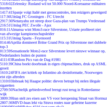
53
18:02
Zelensky: Rusland wil tot 50.000 Noord-Koreaanse militairen
inzetten
14
17:41
Spanje volgt Italië met grenscontroles, tien reizigers geweigerd
1
17:36
Uitslag FC Groningen - FC Utrecht
29
17:30
Netanyahu zet streep door Gaza-plan van Trumps Vredesraad
2
16:51
Uitslag PEC Zwolle - Ajax
0
16:11
Almansa wint Moto3-race Silverstone, Uriarte profiteert niet
van afwezige kampioenschapsleider
1
15:31
Uitslag Sparta - Feyenoord
0
14:46
Aprilia domineert Britse Grand Prix op Silverstone met dubbele
top-3
0
13:59
Sensationele Moto2-race Silverstone levert nieuwe winnaar op,
Nederlanders buiten de punten
41
11:03
Random Pics van de Dag #1981
51
10:39
China boekt doorbraak in eigen chipmachines, druk op ASML
groeit
16
10:24
FIFA ziet kritiek op Infantino als desinformatie, Noorwegen
eist zijn aftreden
13
10:03
Inbraak bij Haagse politie: dieven betrapt bij stelen illegale
sigaretten
27
09:50
Nachtelijk gebiedsverbod brengt rust terug in Rotterdamse
wijk
38
09:39
Iran stelt zes eisen aan VS voor heropening Straat van Hormuz
28
07:36
MIVD-baas lekt via Strava routes naar geheime kazerne
16
09/08
VrijMiBabes #316 (not very sfw!)