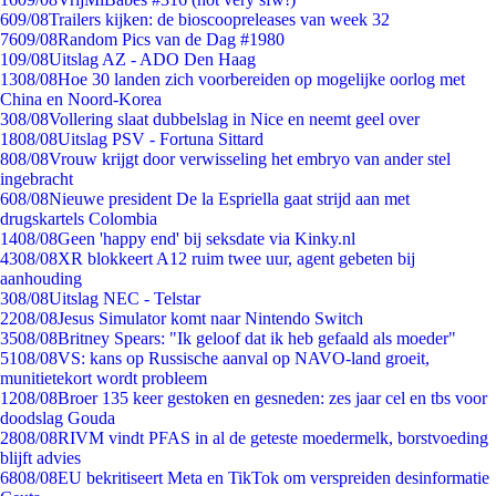
6
09/08
Trailers kijken: de bioscoopreleases van week 32
76
09/08
Random Pics van de Dag #1980
1
09/08
Uitslag AZ - ADO Den Haag
13
08/08
Hoe 30 landen zich voorbereiden op mogelijke oorlog met
China en Noord-Korea
3
08/08
Vollering slaat dubbelslag in Nice en neemt geel over
18
08/08
Uitslag PSV - Fortuna Sittard
8
08/08
Vrouw krijgt door verwisseling het embryo van ander stel
ingebracht
6
08/08
Nieuwe president De la Espriella gaat strijd aan met
drugskartels Colombia
14
08/08
Geen 'happy end' bij seksdate via Kinky.nl
43
08/08
XR blokkeert A12 ruim twee uur, agent gebeten bij
aanhouding
3
08/08
Uitslag NEC - Telstar
22
08/08
Jesus Simulator komt naar Nintendo Switch
35
08/08
Britney Spears: "Ik geloof dat ik heb gefaald als moeder"
51
08/08
VS: kans op Russische aanval op NAVO-land groeit,
munitietekort wordt probleem
12
08/08
Broer 135 keer gestoken en gesneden: zes jaar cel en tbs voor
doodslag Gouda
28
08/08
RIVM vindt PFAS in al de geteste moedermelk, borstvoeding
blijft advies
68
08/08
EU bekritiseert Meta en TikTok om verspreiden desinformatie