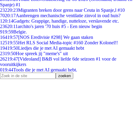
Spanje) #1
232
20:23
Migranten breken door grens naar Ceuta in Spanje,l #10
70
20:17
Aanbrengen mechanische ventilatie zinvol in oud huis?
1
20:14
Gadgets: Grappige, handige, nutteloze, verslavende etc.
236
20:11
archito's jaren '70 huis #5 - Een nieuw begin
9
19:59
Belgie.
164
19:57
[NOS Eredivisie #298] We gaan staken
125
19:55
Het RLS Social Media-topic #160 Zonder Kolonel!!
194
19:50
Liedjes die je met AI gemaakt hebt
23
19:50
Hoe spreek jij "meme's" uit
262
19:47
[Videoland] B&B vol liefde 6de seizoen #1 voor de
vooruitkijkers
0
19:44
Tools die je met AI gemaakt hebt.