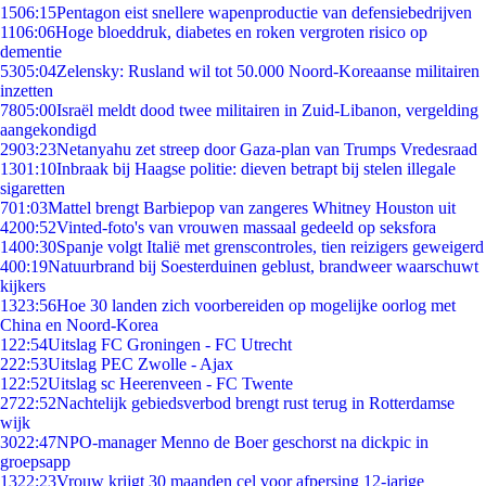
15
06:15
Pentagon eist snellere wapenproductie van defensiebedrijven
11
06:06
Hoge bloeddruk, diabetes en roken vergroten risico op
dementie
53
05:04
Zelensky: Rusland wil tot 50.000 Noord-Koreaanse militairen
inzetten
78
05:00
Israël meldt dood twee militairen in Zuid-Libanon, vergelding
aangekondigd
29
03:23
Netanyahu zet streep door Gaza-plan van Trumps Vredesraad
13
01:10
Inbraak bij Haagse politie: dieven betrapt bij stelen illegale
sigaretten
7
01:03
Mattel brengt Barbiepop van zangeres Whitney Houston uit
42
00:52
Vinted-foto's van vrouwen massaal gedeeld op seksfora
14
00:30
Spanje volgt Italië met grenscontroles, tien reizigers geweigerd
4
00:19
Natuurbrand bij Soesterduinen geblust, brandweer waarschuwt
kijkers
13
23:56
Hoe 30 landen zich voorbereiden op mogelijke oorlog met
China en Noord-Korea
1
22:54
Uitslag FC Groningen - FC Utrecht
2
22:53
Uitslag PEC Zwolle - Ajax
1
22:52
Uitslag sc Heerenveen - FC Twente
27
22:52
Nachtelijk gebiedsverbod brengt rust terug in Rotterdamse
wijk
30
22:47
NPO-manager Menno de Boer geschorst na dickpic in
groepsapp
13
22:23
Vrouw krijgt 30 maanden cel voor afpersing 12-jarige