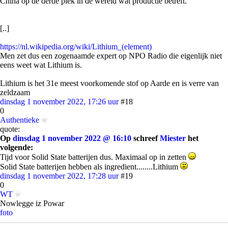
China op de derde plek in de wereld wat productie betreft.
[..]
https://nl.wikipedia.org/wiki/Lithium_(element)
Men zet dus een zogenaamde expert op NPO Radio die eigenlijk niet
eens weet wat Lithium is.
Lithium is het 31e meest voorkomende stof op Aarde en is verre van
zeldzaam
dinsdag 1 november 2022, 17:26 uur
#18
0
Authentieke
quote:
Op
dinsdag 1 november 2022 @ 16:10
schreef
Miester
het
volgende:
Tijd voor Solid State batterijen dus. Maximaal op in zetten
Solid State batterijen hebben als ingredient........Lithium
dinsdag 1 november 2022, 17:28 uur
#19
0
WT
Nowlegge iz Powar
foto