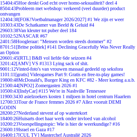
154
04:45
Hoe denkt God echt over homo-seksualiteit? deel 4
85
04:43
Probleem met webshop: verkeerd (veel duurder) product
ontvangen
124
04:38
[FOK!Voetbalmanager 2026/2027] #1 We zijn er weer
103
03:43
De Schatkamer van Beeld & Geluid #4
296
03:38
Van kleuter tot puber deel 184
101
02:52
NASCAR #67
24
01:58
Hoogleraar: "Mensen worden steeds dommer" #2
87
01:51
[Britse politiek] #141 Declining Gracefully Was Never Really
an Option
206
01:45
[RTL] B&B vol liefde 6de seizoen #4
32
01:42
[AMV] VS #1313 Lying sack of shit.
90
01:12
Vinted-foto's van vrouwen massaal gedeeld op seksfora
11
01:11
[gratis] Videogames Part 9: Gratis en free-to-play games!
198
00:48
McDonald's, Burger King en KFC #82 - Meer korting a.u.b.
215
00:44
[NPO2] Zomergasten 2026 #1
105
00:43
[IndyCar] #115 We're in Nashville Tennessee
119
00:34
30 asielzoekers kosten 1 miljoen in hotel centrum Haarlem
127
00:33
Tour de France femmes 2026 #7 Allez vooruit DEMI
GODIN
282
00:27
Nederland stevent af op watertekort
184
00:26
Huisarts doet haar werk onder invloed van alcohol
102
00:23
Voorspellingstopic: Wie is hier de weerkundige? #16
236
00:19
Israel en Gaza #17
164
00:17
[CUL TV] Masterchef Australië 2026