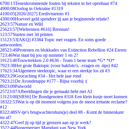
67
00:13
Tenenkrommende fouten bij teksten in het openbaar #74
49
00:08
Oorlog in Oekraïne #1319
41
00:05
[2026/2027] Eredivisietoto #1
43
00:00
Hoeveel geld spendeer jij aan je beginnende relatie?
26
23:57
Natuur en Wild
256
23:57
[Wielrennen #616] Brennan!
1
23:57
Starten met 3d printen
151
23:53
[AKQ] #3384 Topic met vragen. En soms goede
antwoorden.
285
23:49
Protesten en blokkades van Extinction Rebellion #24 Eieren
7
23:46
Wat staat bij jou op nummer 1 en 2?
191
23:40
Touwtrekken 2.0 #636 - Team 1 beste team *G* *O*
79
23:38
Het grote Baktopic (voor bakfoto's, -vragen en -tips) #42
176
23:34
Algemeen steektopic, waar er een steekje los zit #3
88
23:29
Geocaching #34 - Het hele jaar rond
79
23:21
De Avondetappe #177 - Bijna voorbij :(
89
23:09
Palworld
257
23:07
Afbeeldingen die je gemaakt hebt met AI
131
23:00
[SBS6] De Bondgenoten #318 Een klein kusje moet kunnen
183
22:53
Wat is op dit moment volgens jou de meest irritante reclame?
#12
83
22:48
SV-tje's brugwachtershuis(je) deel #8 - Komt de binnenkant
nu af?
43
22:47
Geef jij op tijd je grenzen aan op je werk?
35
22:44
Burgemeester Mamdani van New York