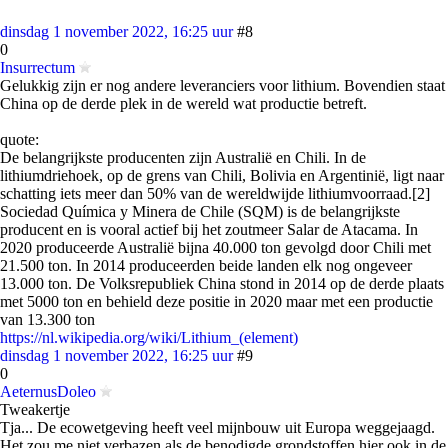
dinsdag 1 november 2022, 16:25 uur
#8
0
Insurrectum
Gelukkig zijn er nog andere leveranciers voor lithium. Bovendien staat
China op de derde plek in de wereld wat productie betreft.
quote:
De belangrijkste producenten zijn Australië en Chili. In de
lithiumdriehoek, op de grens van Chili, Bolivia en Argentinië, ligt naar
schatting iets meer dan 50% van de wereldwijde lithiumvoorraad.[2]
Sociedad Química y Minera de Chile (SQM) is de belangrijkste
producent en is vooral actief bij het zoutmeer Salar de Atacama. In
2020 produceerde Australië bijna 40.000 ton gevolgd door Chili met
21.500 ton. In 2014 produceerden beide landen elk nog ongeveer
13.000 ton. De Volksrepubliek China stond in 2014 op de derde plaats
met 5000 ton en behield deze positie in 2020 maar met een productie
van 13.300 ton
https://nl.wikipedia.org/wiki/Lithium_(element)
dinsdag 1 november 2022, 16:25 uur
#9
0
AeternusDoleo
Tweakertje
Tja... De ecowetgeving heeft veel mijnbouw uit Europa weggejaagd.
Het zou me niet verbazen als de benodigde grondstoffen hier ook in de