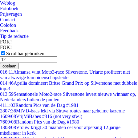
Weblog
Fotoboek
Prijsvragen
Contact
Colofon
Feedback
Tip de redactie
FOK!
FOK!
Scrollbar gebruiken
opslaan
0
16:11
Almansa wint Moto3-race Silverstone, Uriarte profiteert niet
van afwezige kampioenschapsleider
0
14:46
Aprilia domineert Britse Grand Prix op Silverstone met dubbele
top-3
0
13:59
Sensationele Moto2-race Silverstone levert nieuwe winnaar op,
Nederlanders buiten de punten
41
11:03
Random Pics van de Dag #1981
28
07:36
MIVD-baas lekt via Strava routes naar geheime kazerne
16
09/08
VrijMiBabes #316 (not very sfw!)
76
09/08
Random Pics van de Dag #1980
13
08/08
Vrouw krijgt 30 maanden cel voor afpersing 12-jarige
misdienaar in kerk