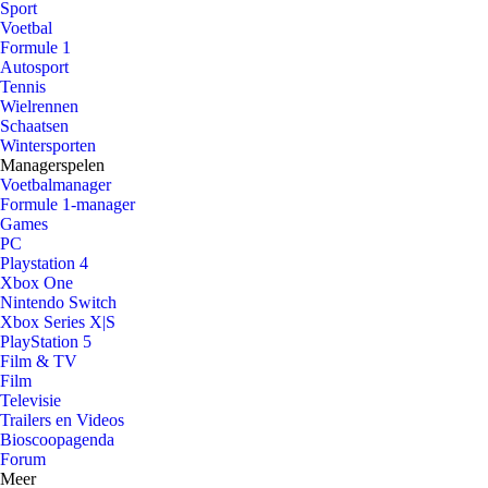
Sport
Voetbal
Formule 1
Autosport
Tennis
Wielrennen
Schaatsen
Wintersporten
Managerspelen
Voetbalmanager
Formule 1-manager
Games
PC
Playstation 4
Xbox One
Nintendo Switch
Xbox Series X|S
PlayStation 5
Film & TV
Film
Televisie
Trailers en Videos
Bioscoopagenda
Forum
Meer