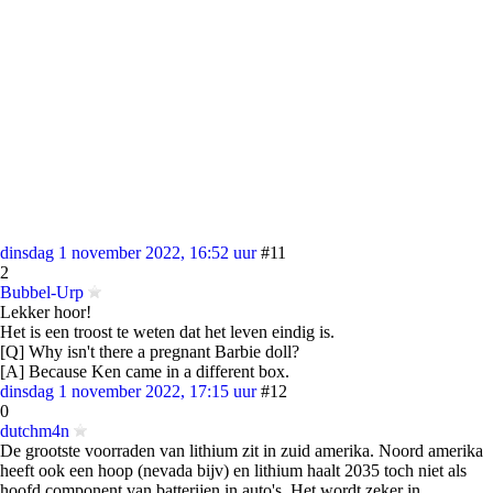
dinsdag 1 november 2022, 16:52 uur
#11
2
Bubbel-Urp
Lekker hoor!
Het is een troost te weten dat het leven eindig is.
[Q] Why isn't there a pregnant Barbie doll?
[A] Because Ken came in a different box.
dinsdag 1 november 2022, 17:15 uur
#12
0
dutchm4n
De grootste voorraden van lithium zit in zuid amerika. Noord amerika
heeft ook een hoop (nevada bijv) en lithium haalt 2035 toch niet als
hoofd component van batterijen in auto's. Het wordt zeker in