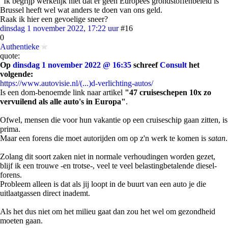
"Ik begrijp werkelijk niet dat er geen Europees grondstoffenbeleid is"
Brussel heeft wel wat anders te doen van ons geld.
Raak ik hier een gevoelige sneer?
dinsdag 1 november 2022, 17:22 uur
#16
0
Authentieke
quote:
Op
dinsdag 1 november 2022 @ 16:35
schreef
Consult
het
volgende:
https://www.autovisie.nl/(...)d-verlichting-autos/
Is een dom-benoemde link naar artikel
"47 cruiseschepen 10x zo
vervuilend als alle auto's in Europa"
.
Ofwel, mensen die voor hun vakantie op een cruiseschip gaan zitten, is
prima.
Maar een forens die moet autorijden om op z'n werk te komen is
satan
.
Zolang dit soort zaken niet in normale verhoudingen worden gezet,
blijf ik een trouwe -en trotse-, veel te veel belastingbetalende diesel-
forens.
Probleem alleen is dat als jij loopt in de buurt van een auto je die
uitlaatgassen direct inademt.
Als het dus niet om het milieu gaat dan zou het wel om gezondheid
moeten gaan.