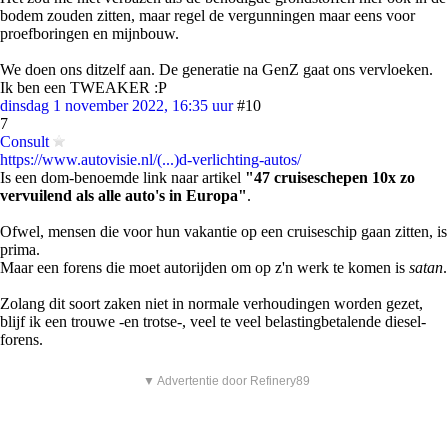
bodem zouden zitten, maar regel de vergunningen maar eens voor
proefboringen en mijnbouw.
We doen ons ditzelf aan. De generatie na GenZ gaat ons vervloeken.
Ik ben een TWEAKER :P
dinsdag 1 november 2022, 16:35 uur
#10
7
Consult
https://www.autovisie.nl/(...)d-verlichting-autos/
Is een dom-benoemde link naar artikel
"47 cruiseschepen 10x zo
vervuilend als alle auto's in Europa"
.
Ofwel, mensen die voor hun vakantie op een cruiseschip gaan zitten, is
prima.
Maar een forens die moet autorijden om op z'n werk te komen is
satan
.
Zolang dit soort zaken niet in normale verhoudingen worden gezet,
blijf ik een trouwe -en trotse-, veel te veel belastingbetalende diesel-
forens.
▼ Advertentie door Refinery89