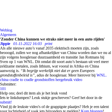
Weblog
Algemeen
'Zonder China kunnen we straks niet meer in een auto rijden'
Jippie
01-11-2022 16:03
print
Als alle nieuwe auto’s vanaf 2035 elektrisch moeten zijn, zoals
beooogd, zullen we nog afhankelijker van China worden dan we nu al
zijn volgens hoogleraar duurzaamheid en transitie Jan Rotmans bij
Sven op 1 van WNL. Dit omdat dit soort auto’s bestaan uit veel meer
zeldzame metalen, zoals lithium, wat vooral in Afrika en China
aanwezig is.
“Ik begrijp werkelijk niet dat er geen Europees
grondstoffenbeleid is”,
adus de hoogleraar. Meer hierover bij
WNL.
china
cradle to cradle
grondstoffen
hergebruik
video
Submitter:
101
Help ons; deel dit item als je het leuk vond
Iets te linkdumpen? Leuk stukje geschreven? Geef het door in de
submit!
Vind jij de leukste video's of de grappigste plaatjes? Heb je een talent
voor luchtigheid of vaak iets bijzonders te melden?
Kom bloggen
!