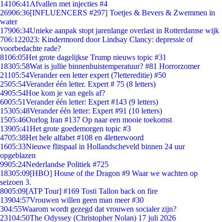
141
06:41
Afvallen met injecties #4
269
06:36
[INFLUENCERS #297] Toetjes & Bevers & Zwemmen in
water
179
06:34
Unieke aanpak stopt jarenlange overlast in Rotterdamse wijk
7
06:12
2023: Kindermoord door Lindsay Clancy: depressie of
voorbedachte rade?
81
06:05
Het grote dagelijkse Trump nieuws topic #31
183
05:58
Wat is jullie binnenhuistemperatuur? #81 Horrorzomer
211
05:54
Verander een letter expert (7lettereditie) #50
25
05:54
Verander één letter. Expert # 75 (8 letters)
49
05:54
Hoe kom je van egels af?
60
05:51
Verander één letter: Expert #143 (9 letters)
153
05:48
Verander één letter: Expert #91 (10 letters)
15
05:46
Oorlog Iran #137 Op naar een mooie toekomst
139
05:41
Het grote goedemorgen topic #3
47
05:38
Het hele alfabet #108 en 4letterwoord
16
05:33
Nieuwe flitspaal in Hollandscheveld binnen 24 uur
opgeblazen
99
05:24
Nederlandse Politiek #725
183
05:09
[HBO] House of the Dragon #9 Waar we wachten op
seizoen 3.
80
05:09
[ATP Tour] #169 Tosti Tallon back on fire
139
04:57
Vrouwen willen geen man meer #30
3
04:55
Waarom wordt gezegd dat vrouwen socialer zijn?
231
04:50
The Odyssey (Christopher Nolan) 17 juli 2026