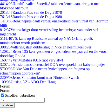
44
14:03
Houthi's vallen Saoedi-Arabië en Jemen aan, dreigen met
blokkade olieroute
20
13:47
Random Pics van de Dag #1978
76
13:16
Random Pics van de Dag #1980
14
13:06
Benzineprijs daalt verder, onzekerheid over Straat van Hormuz
blijft
8
12:37
Vrouw krijgt door verwisseling het embryo van ander stel
ingebracht
51
11:40
VS: kans op Russische aanval op NAVO-land groeit,
munitietekort wordt probleem
3
08:25
Vollering slaat dubbelslag in Nice en neemt geel over
12
08:24
Broer 135 keer gestoken en gesneden: zes jaar cel en tbs voor
doodslag Gouda
16
07:42
VrijMiBabes #316 (not very sfw!)
32
07:20
Amsterdams dierenasiel DOA overspoeld met babykonijntjes
57
09/08
Dikke Van Dale neemt 'vulvalippen' op: 'stigma op
schaamlippen doorbreken'
22
09/08
Jesus Simulator komt naar Nintendo Switch
1
09/08
Uitslag AZ - ADO Den Haag
Forum
Forum
Scrollbar gebruiken
opslaan