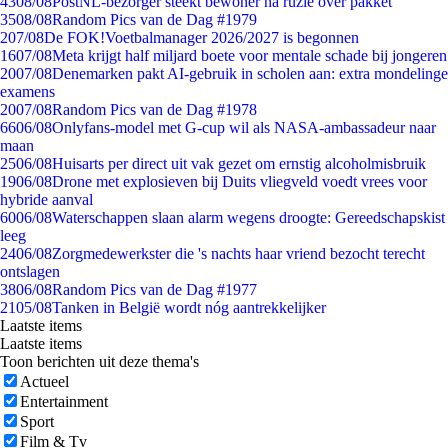
43
08/08
PostNL-bezorger steekt bewoner na ruzie over pakket
35
08/08
Random Pics van de Dag #1979
2
07/08
De FOK!Voetbalmanager 2026/2027 is begonnen
16
07/08
Meta krijgt half miljard boete voor mentale schade bij jongeren
20
07/08
Denemarken pakt AI-gebruik in scholen aan: extra mondelinge
examens
20
07/08
Random Pics van de Dag #1978
66
06/08
Onlyfans-model met G-cup wil als NASA-ambassadeur naar
maan
25
06/08
Huisarts per direct uit vak gezet om ernstig alcoholmisbruik
19
06/08
Drone met explosieven bij Duits vliegveld voedt vrees voor
hybride aanval
60
06/08
Waterschappen slaan alarm wegens droogte: Gereedschapskist
leeg
24
06/08
Zorgmedewerkster die 's nachts haar vriend bezocht terecht
ontslagen
38
06/08
Random Pics van de Dag #1977
21
05/08
Tanken in België wordt nóg aantrekkelijker
Laatste items
Laatste items
Toon berichten uit deze thema's
Actueel
Entertainment
Sport
Film & Tv