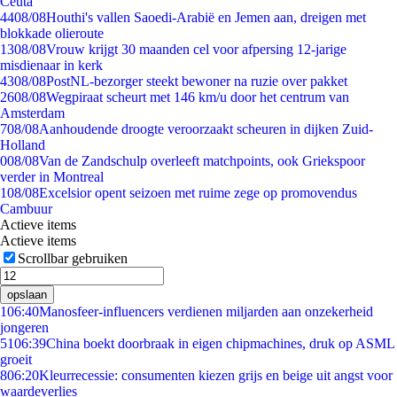
Ceuta
44
08/08
Houthi's vallen Saoedi-Arabië en Jemen aan, dreigen met
blokkade olieroute
13
08/08
Vrouw krijgt 30 maanden cel voor afpersing 12-jarige
misdienaar in kerk
43
08/08
PostNL-bezorger steekt bewoner na ruzie over pakket
26
08/08
Wegpiraat scheurt met 146 km/u door het centrum van
Amsterdam
7
08/08
Aanhoudende droogte veroorzaakt scheuren in dijken Zuid-
Holland
0
08/08
Van de Zandschulp overleeft matchpoints, ook Griekspoor
verder in Montreal
1
08/08
Excelsior opent seizoen met ruime zege op promovendus
Cambuur
Actieve items
Actieve items
Scrollbar gebruiken
opslaan
1
06:40
Manosfeer-influencers verdienen miljarden aan onzekerheid
jongeren
51
06:39
China boekt doorbraak in eigen chipmachines, druk op ASML
groeit
8
06:20
Kleurrecessie: consumenten kiezen grijs en beige uit angst voor
waardeverlies