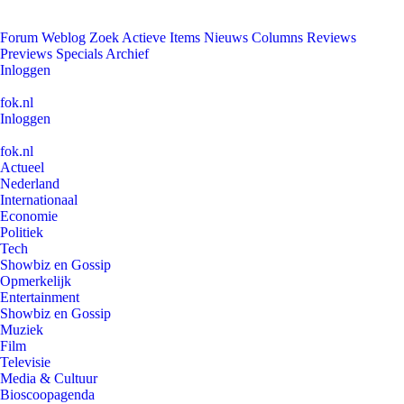
Forum
Weblog
Zoek
Actieve Items
Nieuws
Columns
Reviews
Previews
Specials
Archief
Inloggen
fok.nl
Inloggen
fok.nl
Actueel
Nederland
Internationaal
Economie
Politiek
Tech
Showbiz en Gossip
Opmerkelijk
Entertainment
Showbiz en Gossip
Muziek
Film
Televisie
Media & Cultuur
Bioscoopagenda