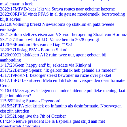
misdienaar in kerk
28
22:17
MIVD-baas lekt via Strava routes naar geheime kazerne
28
22:00
RIVM vindt PFAS in al de geteste moedermelk, borstvoeding
blijft advies
2
21:38
Vollering breekt Niewiadoma op slotklim en pakt tweede
eindzege
38
21:36
Iran stelt zes eisen aan VS voor heropening Straat van Hormuz
53
21:27
Trump wil dat J.D. Vance hem in 2028 opvolgt
41
20:56
Random Pics van de Dag #1981
18
20:37
Uitslag PSV - Fortuna Sittard
43
20:00
XR blokkeert A12 ruim twee uur, agent gebeten bij
aanhouding
14
17:23
Geen 'happy end' bij seksdate via Kinky.nl
35
17:22
Britney Spears: "Ik geloof dat ik heb gefaald als moeder"
43
17:19
PostNL-bezorger steekt bewoner na ruzie over pakket
68
17:15
EU bekritiseert Meta en TikTok om verspreiden desinformatie
Ceuta
72
16:01
Meer agressie tegen een andersluidende politieke mening, laat
jij je intimideren?
1
15:59
Uitslag Sparta - Feyenoord
16
15:52
FIFA ziet kritiek op Infantino als desinformatie, Noorwegen
eist zijn aftreden
24
15:52
Long live the 7th of October
6
14:34
Nieuwe president De la Espriella gaat strijd aan met
drugskartels Colombia