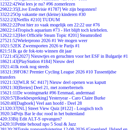
123
22:42
Wat lees je nu? #96 zomerlezen
298
22:35
[Live Eredivisie #1787] We zijn begonnen!
33
22:25
Op vakantie met (kleine) kinderen #30
53
22:23
[Netflix #210] TUDUM
186
22:22
Post hier zo vaak mogelijk om 22:22 uur #76
280
22:14
Tropisch aquarium #73 - Het blijft toch kriebelen.
126
22:12
[Het Officiële Steam Topic #201] Steamrolled
275
21:52
Wielerprono 2026 #1 We mogen weer
10
21:52
EK Zwemsporten 2026 te Parijs #1
8
21:51
Ik ga de fok-toto winnen dit jaar
172
21:45
[2027] Nieuwtjes en geruchten voor het ESF in Bulgarije #1
186
21:43
[PlayStation #184] Nieuw deel
19
21:41
Ik rook nog steeds
183
21:39
FOK! Premier Cycling League 2026 #10 Tussentijdse
transfers
192
21:32
[WLR SC #417] Nieuw deel openen was kaputt
109
21:30
[Breien] Deel 21, met zomerbreisels
156
21:11
De woningmarkt #96 Eenmaal, andermaal
19
20:57
[Boekbespreking] Yesteryear - Caro Claire Burke
16
20:40
[Dagboek] Veel aan hoofd - Deel 28
213
20:37
[NL] Street View Quiz [#122] - Loogisch toch
39
20:34
Prijs Bar le duc rood in het buitenland
4
20:33
Bij Edit ALT-S opvangen?
24
20:31
Petitie behoud npo 5 Soul & Jazz
281
20:28
Totale zonsverduistering 12-08-2026 (Groenland, IJsland en