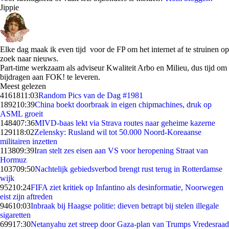
Jippie
Elke dag maak ik even tijd voor de FP om het internet af te struinen op
zoek naar nieuws.
Part-time werkzaam als adviseur Kwaliteit Arbo en Milieu, dus tijd om
bijdragen aan FOK! te leveren.
Meest gelezen
41618
11:03
Random Pics van de Dag #1981
1892
10:39
China boekt doorbraak in eigen chipmachines, druk op
ASML groeit
1484
07:36
MIVD-baas lekt via Strava routes naar geheime kazerne
1291
18:02
Zelensky: Rusland wil tot 50.000 Noord-Koreaanse
militairen inzetten
1138
09:39
Iran stelt zes eisen aan VS voor heropening Straat van
Hormuz
1037
09:50
Nachtelijk gebiedsverbod brengt rust terug in Rotterdamse
wijk
952
10:24
FIFA ziet kritiek op Infantino als desinformatie, Noorwegen
eist zijn aftreden
946
10:03
Inbraak bij Haagse politie: dieven betrapt bij stelen illegale
sigaretten
699
17:30
Netanyahu zet streep door Gaza-plan van Trumps Vredesraad