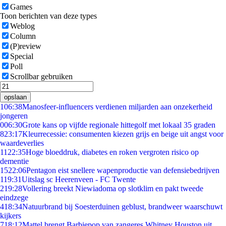
Games
Toon berichten van deze types
Weblog
Column
(P)review
Special
Poll
Scrollbar gebruiken
opslaan
1
06:38
Manosfeer-influencers verdienen miljarden aan onzekerheid
jongeren
0
06:30
Grote kans op vijfde regionale hittegolf met lokaal 35 graden
8
23:17
Kleurrecessie: consumenten kiezen grijs en beige uit angst voor
waardeverlies
11
22:35
Hoge bloeddruk, diabetes en roken vergroten risico op
dementie
15
22:06
Pentagon eist snellere wapenproductie van defensiebedrijven
1
19:31
Uitslag sc Heerenveen - FC Twente
2
19:28
Vollering breekt Niewiadoma op slotklim en pakt tweede
eindzege
4
18:34
Natuurbrand bij Soesterduinen geblust, brandweer waarschuwt
kijkers
7
18:12
Mattel brengt Barbiepop van zangeres Whitney Houston uit