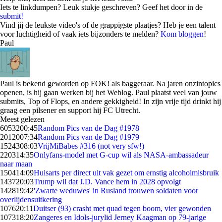
Iets te linkdumpen? Leuk stukje geschreven? Geef het door in de
submit!
Vind jij de leukste video's of de grappigste plaatjes? Heb je een talent
voor luchtigheid of vaak iets bijzonders te melden?
Kom bloggen
!
Paul
Paul is bekend geworden op FOK! als baggeraar. Na jaren onzintopics
openen, is hij gaan werken bij het Weblog. Paul plaatst veel van jouw
submits, Top of Flops, en andere gekkigheid! In zijn vrije tijd drinkt hij
graag een pilsener en support hij FC Utrecht.
Meest gelezen
60532
00:45
Random Pics van de Dag #1978
20120
07:34
Random Pics van de Dag #1979
15243
08:03
VrijMiBabes #316 (not very sfw!)
2203
14:35
Onlyfans-model met G-cup wil als NASA-ambassadeur
naar maan
1504
14:09
Huisarts per direct uit vak gezet om ernstig alcoholmisbruik
1437
20:03
Trump wil dat J.D. Vance hem in 2028 opvolgt
1428
19:42
'Zwarte weduwes' in Rusland trouwen soldaten voor
overlijdensuitkering
1076
20:11
Duitser (93) crasht met quad tegen boom, vier gewonden
1073
18:20
Zangeres en Idols-jurylid Jerney Kaagman op 79-jarige