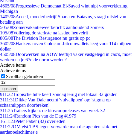
Rusland
46
05/08
Progressieve Democraat El-Sayed wint nipt voorverkiezing
Michigan
14
05/08
Accell, moederbedrijf Sparta en Batavus, vraagt uitstel van
betaling aan
5
05/08
Zomervakantieweerbericht: aanhoudend zomers
1
05/08
Vollering de sterkste na lastige heuvelrit
8
05/08
The Division Resurgence nu gratis op pc
36
05/08
Hackers roven Coldcard-bitcoinwallets leeg voor 114 miljoen
dollar
45
05/08
Doorwerken na AOW-leeftijd vaker vastgelegd in cao's, moet
werken na je 67e de norm worden?
Actieve items
Actieve items
Scrollbar gebruiken
opslaan
9
11:32
Tropische hitte keert zondag terug met lokaal 32 graden
31
11:31
Dikke Van Dale neemt 'vulvalippen' op: 'stigma op
schaamlippen doorbreken'
3
11:25
Trailers kijken: de bioscoopreleases van week 32
21
11:24
Random Pics van de Dag #1979
16
11:23
Peter Faber (82) overleden
2
11:22
OM eist TBS tegen verwarde man die agenten stak met
aardappelschilmesje