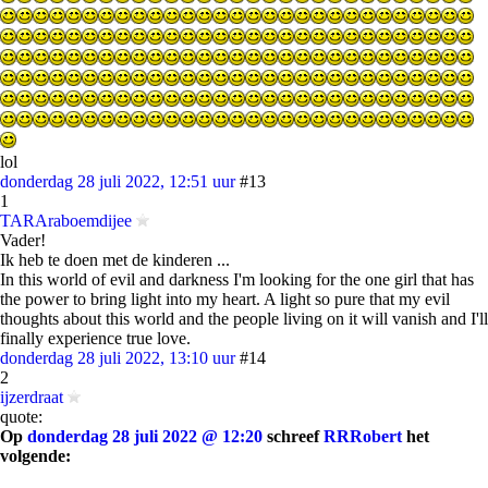
lol
donderdag 28 juli 2022, 12:51 uur
#13
1
TARAraboemdijee
Vader!
Ik heb te doen met de kinderen ...
In this world of evil and darkness I'm looking for the one girl that has
the power to bring light into my heart. A light so pure that my evil
thoughts about this world and the people living on it will vanish and I'll
finally experience true love.
donderdag 28 juli 2022, 13:10 uur
#14
2
ijzerdraat
quote:
Op
donderdag 28 juli 2022 @ 12:20
schreef
RRRobert
het
volgende: