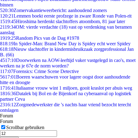
binnen
5
20:30
Zomervakantieweerbericht: aanhoudend zomers
1
20:21
Lemmen boekt eerste profzege in zware Ronde van Polen-rit
15
19:45
Hiroshima herdenkt slachtoffers atoombom, 81 jaar later
21
19:34
OM: vierde verdachte (18) vast op verdenking van beramen
aanslag
19
19:25
Random Pics van de Dag #1978
8
18:19
In Spider-Man: Brand New Day is Spidey echt weer Spidey
6
18:18
Nieuw slachtoffer in kindermisbruikzaak zorgprofessional Jan
B. (66)
45
17:10
Doorwerken na AOW-leeftijd vaker vastgelegd in cao's, moet
werken na je 67e de norm worden?
1
17:07
Forensics: Crime Scene Detective
56
17:01
Boeren waarschuwen voor lagere oogst door aanhoudende
hitte en droogte
17
16:41
Italiaanse vrouw wint 1 miljoen, gooit kraslot per abuis weg
18
16:36
Datalek bij Bol en de Bijenkorf na cyberaanval op logistiek
partner Ceva
23
16:12
Zorgmedewerkster die 's nachts haar vriend bezocht terecht
ontslagen
Forum
Forum
Scrollbar gebruiken