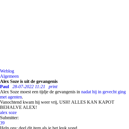
Weblog
Algemeen
Alex Soze is uit de gevangenis
Paul
28-07-2022 11:21
print
Alex Soze moest een tijdje de gevangenis in
nadat hij in gevecht ging
met agenten
.
Vanochtend kwam hij weer vrij, USH! ALLES KAN KAPOT
BEHALVE ALEX!
alex soze
Submitter:
39
Help ons; deel dit item als je het leuk vond