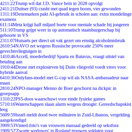
42
11:22
Trump wil dat J.D. Vance hem in 2028 opvolgt
24
11:21
Duitser (93) crasht met quad tegen boom, vier gewonden
13
11:19
Denemarken pakt AI-gebruik in scholen aan: extra mondelinge
examens
6
11:14
Meta krijgt half miljard boete voor mentale schade bij jongeren
5
11:10
Trump grijpt weer in op automatisch staatsburgerschap bij
geboorte in VS
23
11:07
Huisarts per direct uit vak gezet om ernstig alcoholmisbruik
26
10:54
NAVO zet wegens Russische provocatie 250% meer
gevechtsvliegtuigen in
14
10:46
Accell, moederbedrijf Sparta en Batavus, vraagt uitstel van
betaling aan
19
10:44
Drone met explosieven bij Duits vliegveld voedt vrees voor
hybride aanval
64
10:36
Onlyfans-model met G-cup wil als NASA-ambassadeur naar
maan
28
10:24
NPO-manager Menno de Boer geschorst na dickpic in
groepsapp
13
10:22
PS5-doos waarschuwt voor einde fysieke games
57
10:16
Waterschappen slaan alarm wegens droogte: Gereedschapskist
leeg
56
09:59
Israël meldt dood twee militairen in Zuid-Libanon, vergelding
aangekondigd
39
09:53
Vinted-foto's van vrouwen massaal gedeeld op seksfora
19
09:52
'Zwarte weduwes' in Rusland trouwen soldaten voor