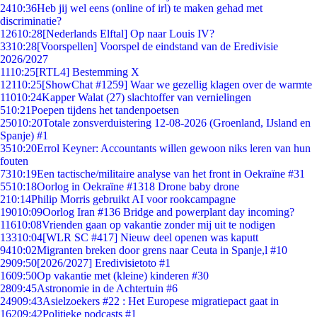
24
10:36
Heb jij wel eens (online of irl) te maken gehad met
discriminatie?
126
10:28
[Nederlands Elftal] Op naar Louis IV?
33
10:28
[Voorspellen] Voorspel de eindstand van de Eredivisie
2026/2027
11
10:25
[RTL4] Bestemming X
121
10:25
[ShowChat #1259] Waar we gezellig klagen over de warmte
110
10:24
Kapper Walat (27) slachtoffer van vernielingen
5
10:21
Poepen tijdens het tandenpoetsen
250
10:20
Totale zonsverduistering 12-08-2026 (Groenland, IJsland en
Spanje) #1
35
10:20
Errol Keyner: Accountants willen gewoon niks leren van hun
fouten
73
10:19
Een tactische/militaire analyse van het front in Oekraïne #31
55
10:18
Oorlog in Oekraïne #1318 Drone baby drone
2
10:14
Philip Morris gebruikt AI voor rookcampagne
190
10:09
Oorlog Iran #136 Bridge and powerplant day incoming?
116
10:08
Vrienden gaan op vakantie zonder mij uit te nodigen
133
10:04
[WLR SC #417] Nieuw deel openen was kaputt
94
10:02
Migranten breken door grens naar Ceuta in Spanje,l #10
29
09:50
[2026/2027] Eredivisietoto #1
16
09:50
Op vakantie met (kleine) kinderen #30
28
09:45
Astronomie in de Achtertuin #6
249
09:43
Asielzoekers #22 : Het Europese migratiepact gaat in
162
09:42
Politieke podcasts #1