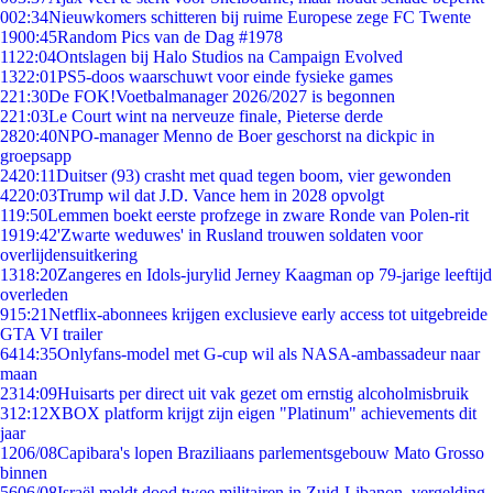
0
02:34
Nieuwkomers schitteren bij ruime Europese zege FC Twente
19
00:45
Random Pics van de Dag #1978
11
22:04
Ontslagen bij Halo Studios na Campaign Evolved
13
22:01
PS5-doos waarschuwt voor einde fysieke games
2
21:30
De FOK!Voetbalmanager 2026/2027 is begonnen
2
21:03
Le Court wint na nerveuze finale, Pieterse derde
28
20:40
NPO-manager Menno de Boer geschorst na dickpic in
groepsapp
24
20:11
Duitser (93) crasht met quad tegen boom, vier gewonden
42
20:03
Trump wil dat J.D. Vance hem in 2028 opvolgt
1
19:50
Lemmen boekt eerste profzege in zware Ronde van Polen-rit
19
19:42
'Zwarte weduwes' in Rusland trouwen soldaten voor
overlijdensuitkering
13
18:20
Zangeres en Idols-jurylid Jerney Kaagman op 79-jarige leeftijd
overleden
9
15:21
Netflix-abonnees krijgen exclusieve early access tot uitgebreide
GTA VI trailer
64
14:35
Onlyfans-model met G-cup wil als NASA-ambassadeur naar
maan
23
14:09
Huisarts per direct uit vak gezet om ernstig alcoholmisbruik
3
12:12
XBOX platform krijgt zijn eigen "Platinum" achievements dit
jaar
12
06/08
Capibara's lopen Braziliaans parlementsgebouw Mato Grosso
binnen
56
06/08
Israël meldt dood twee militairen in Zuid-Libanon, vergelding