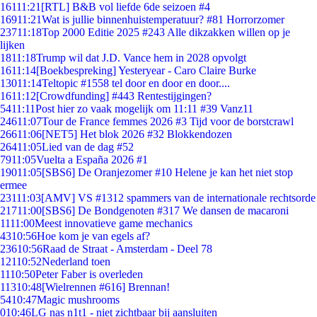
161
11:21
[RTL] B&B vol liefde 6de seizoen #4
169
11:21
Wat is jullie binnenhuistemperatuur? #81 Horrorzomer
237
11:18
Top 2000 Editie 2025 #243 Alle dikzakken willen op je
lijken
18
11:18
Trump wil dat J.D. Vance hem in 2028 opvolgt
16
11:14
[Boekbespreking] Yesteryear - Caro Claire Burke
130
11:14
Teltopic #1558 tel door en door en door....
16
11:12
[Crowdfunding] #443 Rentestijgingen?
54
11:11
Post hier zo vaak mogelijk om 11:11 #39 Vanz11
246
11:07
Tour de France femmes 2026 #3 Tijd voor de borstcrawl
266
11:06
[NET5] Het blok 2026 #32 Blokkendozen
264
11:05
Lied van de dag #52
79
11:05
Vuelta a España 2026 #1
190
11:05
[SBS6] De Oranjezomer #10 Helene je kan het niet stop
ermee
231
11:03
[AMV] VS #1312 spammers van de internationale rechtsorde
217
11:00
[SBS6] De Bondgenoten #317 We dansen de macaroni
11
11:00
Meest innovatieve game mechanics
43
10:56
Hoe kom je van egels af?
236
10:56
Raad de Straat - Amsterdam - Deel 78
121
10:52
Nederland toen
11
10:50
Peter Faber is overleden
113
10:48
[Wielrennen #616] Brennan!
54
10:47
Magic mushrooms
0
10:46
LG nas n1t1 - niet zichtbaar bij aansluiten