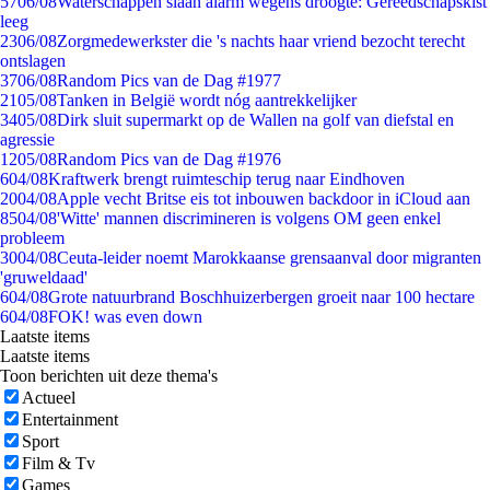
57
06/08
Waterschappen slaan alarm wegens droogte: Gereedschapskist
leeg
23
06/08
Zorgmedewerkster die 's nachts haar vriend bezocht terecht
ontslagen
37
06/08
Random Pics van de Dag #1977
21
05/08
Tanken in België wordt nóg aantrekkelijker
34
05/08
Dirk sluit supermarkt op de Wallen na golf van diefstal en
agressie
12
05/08
Random Pics van de Dag #1976
6
04/08
Kraftwerk brengt ruimteschip terug naar Eindhoven
20
04/08
Apple vecht Britse eis tot inbouwen backdoor in iCloud aan
85
04/08
'Witte' mannen discrimineren is volgens OM geen enkel
probleem
30
04/08
Ceuta-leider noemt Marokkaanse grensaanval door migranten
'gruweldaad'
6
04/08
Grote natuurbrand Boschhuizerbergen groeit naar 100 hectare
6
04/08
FOK! was even down
Laatste items
Laatste items
Toon berichten uit deze thema's
Actueel
Entertainment
Sport
Film & Tv
Games