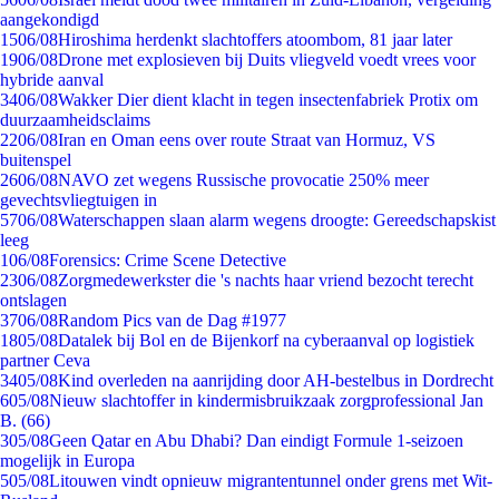
aangekondigd
15
06/08
Hiroshima herdenkt slachtoffers atoombom, 81 jaar later
19
06/08
Drone met explosieven bij Duits vliegveld voedt vrees voor
hybride aanval
34
06/08
Wakker Dier dient klacht in tegen insectenfabriek Protix om
duurzaamheidsclaims
22
06/08
Iran en Oman eens over route Straat van Hormuz, VS
buitenspel
26
06/08
NAVO zet wegens Russische provocatie 250% meer
gevechtsvliegtuigen in
57
06/08
Waterschappen slaan alarm wegens droogte: Gereedschapskist
leeg
1
06/08
Forensics: Crime Scene Detective
23
06/08
Zorgmedewerkster die 's nachts haar vriend bezocht terecht
ontslagen
37
06/08
Random Pics van de Dag #1977
18
05/08
Datalek bij Bol en de Bijenkorf na cyberaanval op logistiek
partner Ceva
34
05/08
Kind overleden na aanrijding door AH-bestelbus in Dordrecht
6
05/08
Nieuw slachtoffer in kindermisbruikzaak zorgprofessional Jan
B. (66)
3
05/08
Geen Qatar en Abu Dhabi? Dan eindigt Formule 1-seizoen
mogelijk in Europa
5
05/08
Litouwen vindt opnieuw migrantentunnel onder grens met Wit-