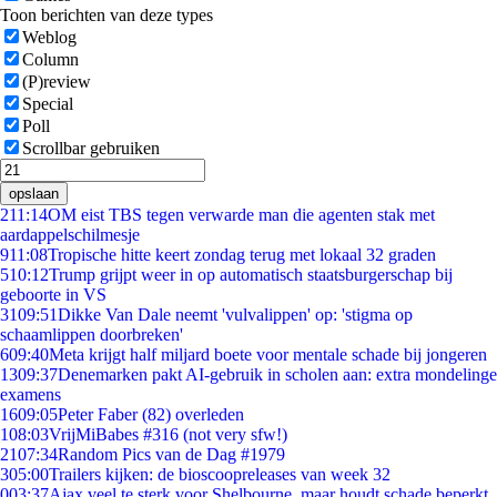
Toon berichten van deze types
Weblog
Column
(P)review
Special
Poll
Scrollbar gebruiken
opslaan
2
11:14
OM eist TBS tegen verwarde man die agenten stak met
aardappelschilmesje
9
11:08
Tropische hitte keert zondag terug met lokaal 32 graden
5
10:12
Trump grijpt weer in op automatisch staatsburgerschap bij
geboorte in VS
31
09:51
Dikke Van Dale neemt 'vulvalippen' op: 'stigma op
schaamlippen doorbreken'
6
09:40
Meta krijgt half miljard boete voor mentale schade bij jongeren
13
09:37
Denemarken pakt AI-gebruik in scholen aan: extra mondelinge
examens
16
09:05
Peter Faber (82) overleden
1
08:03
VrijMiBabes #316 (not very sfw!)
21
07:34
Random Pics van de Dag #1979
3
05:00
Trailers kijken: de bioscoopreleases van week 32
0
03:37
Ajax veel te sterk voor Shelbourne, maar houdt schade beperkt