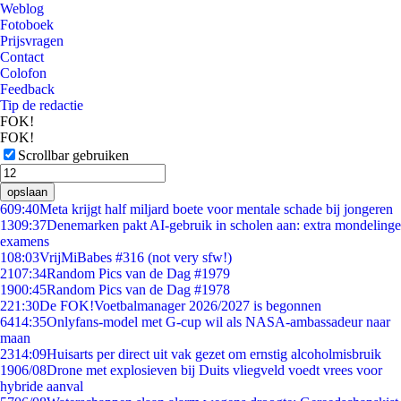
Weblog
Fotoboek
Prijsvragen
Contact
Colofon
Feedback
Tip de redactie
FOK!
FOK!
Scrollbar gebruiken
opslaan
6
09:40
Meta krijgt half miljard boete voor mentale schade bij jongeren
13
09:37
Denemarken pakt AI-gebruik in scholen aan: extra mondelinge
examens
1
08:03
VrijMiBabes #316 (not very sfw!)
21
07:34
Random Pics van de Dag #1979
19
00:45
Random Pics van de Dag #1978
2
21:30
De FOK!Voetbalmanager 2026/2027 is begonnen
64
14:35
Onlyfans-model met G-cup wil als NASA-ambassadeur naar
maan
23
14:09
Huisarts per direct uit vak gezet om ernstig alcoholmisbruik
19
06/08
Drone met explosieven bij Duits vliegveld voedt vrees voor
hybride aanval