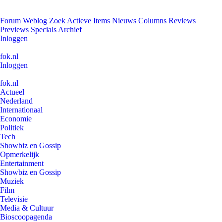
Forum
Weblog
Zoek
Actieve Items
Nieuws
Columns
Reviews
Previews
Specials
Archief
Inloggen
fok.nl
Inloggen
fok.nl
Actueel
Nederland
Internationaal
Economie
Politiek
Tech
Showbiz en Gossip
Opmerkelijk
Entertainment
Showbiz en Gossip
Muziek
Film
Televisie
Media & Cultuur
Bioscoopagenda