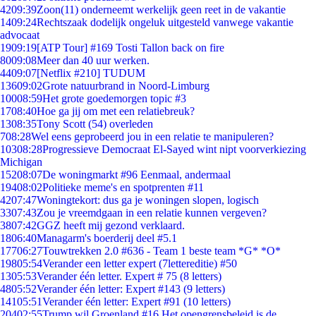
42
09:39
Zoon(11) onderneemt werkelijk geen reet in de vakantie
14
09:24
Rechtszaak dodelijk ongeluk uitgesteld vanwege vakantie
advocaat
19
09:19
[ATP Tour] #169 Tosti Tallon back on fire
80
09:08
Meer dan 40 uur werken.
44
09:07
[Netflix #210] TUDUM
136
09:02
Grote natuurbrand in Noord-Limburg
100
08:59
Het grote goedemorgen topic #3
17
08:40
Hoe ga jij om met een relatiebreuk?
13
08:35
Tony Scott (54) overleden
7
08:28
Wel eens geprobeerd jou in een relatie te manipuleren?
103
08:28
Progressieve Democraat El-Sayed wint nipt voorverkiezing
Michigan
152
08:07
De woningmarkt #96 Eenmaal, andermaal
194
08:02
Politieke meme's en spotprenten #11
42
07:47
Woningtekort: dus ga je woningen slopen, logisch
33
07:43
Zou je vreemdgaan in een relatie kunnen vergeven?
38
07:42
GGZ heeft mij gezond verklaard.
18
06:40
Managarm's boerderij deel #5.1
177
06:27
Touwtrekken 2.0 #636 - Team 1 beste team *G* *O*
198
05:54
Verander een letter expert (7lettereditie) #50
13
05:53
Verander één letter. Expert # 75 (8 letters)
48
05:52
Verander één letter: Expert #143 (9 letters)
141
05:51
Verander één letter: Expert #91 (10 letters)
204
02:55
Trump wil Groenland #16 Het opengrensbeleid is de