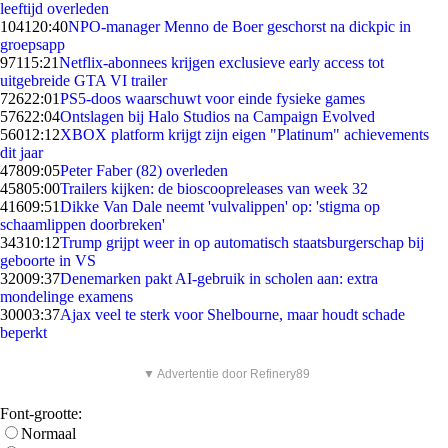
leeftijd overleden
1041
20:40
NPO-manager Menno de Boer geschorst na dickpic in
groepsapp
971
15:21
Netflix-abonnees krijgen exclusieve early access tot
uitgebreide GTA VI trailer
726
22:01
PS5-doos waarschuwt voor einde fysieke games
576
22:04
Ontslagen bij Halo Studios na Campaign Evolved
560
12:12
XBOX platform krijgt zijn eigen "Platinum" achievements
dit jaar
478
09:05
Peter Faber (82) overleden
458
05:00
Trailers kijken: de bioscoopreleases van week 32
416
09:51
Dikke Van Dale neemt 'vulvalippen' op: 'stigma op
schaamlippen doorbreken'
343
10:12
Trump grijpt weer in op automatisch staatsburgerschap bij
geboorte in VS
320
09:37
Denemarken pakt AI-gebruik in scholen aan: extra
mondelinge examens
300
03:37
Ajax veel te sterk voor Shelbourne, maar houdt schade
beperkt
▼ Advertentie door Refinery89
Font-grootte:
Normaal