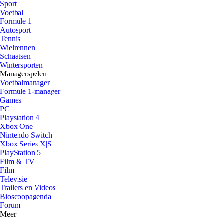
Sport
Voetbal
Formule 1
Autosport
Tennis
Wielrennen
Schaatsen
Wintersporten
Managerspelen
Voetbalmanager
Formule 1-manager
Games
PC
Playstation 4
Xbox One
Nintendo Switch
Xbox Series X|S
PlayStation 5
Film & TV
Film
Televisie
Trailers en Videos
Bioscoopagenda
Forum
Meer