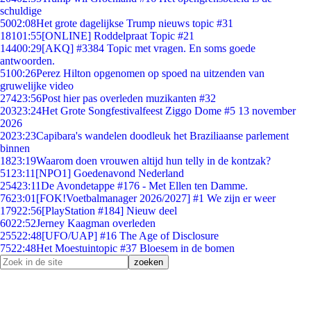
schuldige
50
02:08
Het grote dagelijkse Trump nieuws topic #31
181
01:55
[ONLINE] Roddelpraat Topic #21
144
00:29
[AKQ] #3384 Topic met vragen. En soms goede
antwoorden.
51
00:26
Perez Hilton opgenomen op spoed na uitzenden van
gruwelijke video
274
23:56
Post hier pas overleden muzikanten #32
203
23:24
Het Grote Songfestivalfeest Ziggo Dome #5 13 november
2026
20
23:23
Capibara's wandelen doodleuk het Braziliaanse parlement
binnen
18
23:19
Waarom doen vrouwen altijd hun telly in de kontzak?
51
23:11
[NPO1] Goedenavond Nederland
254
23:11
De Avondetappe #176 - Met Ellen ten Damme.
76
23:01
[FOK!Voetbalmanager 2026/2027] #1 We zijn er weer
179
22:56
[PlayStation #184] Nieuw deel
60
22:52
Jerney Kaagman overleden
255
22:48
[UFO/UAP] #16 The Age of Disclosure
75
22:48
Het Moestuintopic #37 Bloesem in de bomen