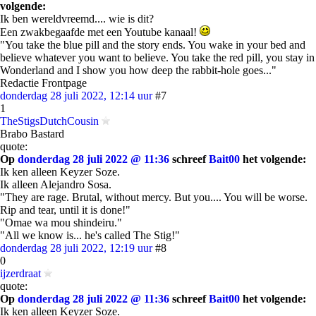
volgende:
Ik ben wereldvreemd.... wie is dit?
Een zwakbegaafde met een Youtube kanaal!
"You take the blue pill and the story ends. You wake in your bed and
believe whatever you want to believe. You take the red pill, you stay in
Wonderland and I show you how deep the rabbit-hole goes..."
Redactie Frontpage
donderdag 28 juli 2022, 12:14 uur
#7
1
TheStigsDutchCousin
Brabo Bastard
quote:
Op
donderdag 28 juli 2022 @ 11:36
schreef
Bait00
het volgende:
Ik ken alleen Keyzer Soze.
Ik alleen Alejandro Sosa.
"They are rage. Brutal, without mercy. But you.... You will be worse.
Rip and tear, until it is done!"
"Omae wa mou shindeiru."
"All we know is... he's called The Stig!"
donderdag 28 juli 2022, 12:19 uur
#8
0
ijzerdraat
quote:
Op
donderdag 28 juli 2022 @ 11:36
schreef
Bait00
het volgende:
Ik ken alleen Keyzer Soze.