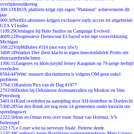
overlijdensuitkering
3
09:33
XBOX platform krijgt zijn eigen "Platinum" achievements dit
jaar
9
09:30
Netflix-abonnees krijgen exclusieve early access tot uitgebreide
GTA VI trailer
11
09:29
Ontslagen bij Halo Studios na Campaign Evolved
46
09:22
Progressieve Democraat El-Sayed wint nipt voorverkiezing
Michigan
1
08:22
VrijMiBabes #316 (not very sfw!)
34
08:18
Wakker Dier dient klacht in tegen insectenfabriek Protix om
duurzaamheidsclaims
13
06:11
Zangeres en Idols-jurylid Jerney Kaagman op 79-jarige leeftijd
overleden
85
04:44
'Witte' mannen discrimineren is volgens OM geen enkel
probleem
37
04:13
Random Pics van de Dag #1977
27
03:06
Doden bij Oekraïense droneaanvallen op Moskou en Sint-
Petersburg
34
01:01
Kind overleden na aanrijding door AH-bestelbus in Dordrecht
53
00:28
Van den Brink zet nog eens 14 gemeenten onder toezicht om
spreidingswet
22
22:50
Iran en Oman eens over route Straat van Hormuz, VS
buitenspel
2
22:17
Le Court wint na nerveuze finale, Pieterse derde
12
20:48
Capibara's lopen Braziliaans parlementsgebouw Mato Grosso