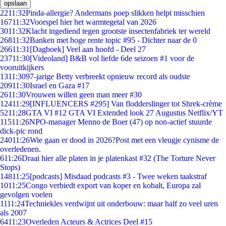
opslaan
22
11:32
Pinda-allergie? Andermans poep slikken helpt misschien
167
11:32
Voorspel hier het warmtegetal van 2026
30
11:32
Klacht ingediend tegen grootste insectenfabriek ter wereld
268
11:32
Banken met hoge rente topic #95 - Dichter naar de 0
266
11:31
[Dagboek] Veel aan hoofd - Deel 27
237
11:30
[Videoland] B&B vol liefde 6de seizoen #1 voor de
vooruitkijkers
13
11:30
97-jarige Betty verbreekt opnieuw record als oudste
209
11:30
Israel en Gaza #17
26
11:30
Vrouwen willen geen man meer #30
124
11:29
[INFLUENCERS #295] Van flodderslinger tot Shrek-crème
52
11:28
GTA VI #12 GTA VI Extended look 27 Augustus Netflix/YT
115
11:26
NPO-manager Menno de Boer (47) op non-actief stuurde
dick-pic rond
240
11:26
Wie gaan er dood in 2026?Post met een vleugje cynisme de
overledenen.
6
11:26
Draai hier alle platen in je platenkast #32 (The Torture Never
Stops)
148
11:25
[podcasts] Misdaad podcasts #3 - Twee weken taakstraf
10
11:25
Congo verbiedt export van koper en kobalt, Europa zal
gevolgen voelen
11
11:24
Techniekles verdwijnt uit onderbouw: maar half zo veel uren
als 2007
64
11:23
Overleden Acteurs & Actrices Deel #15