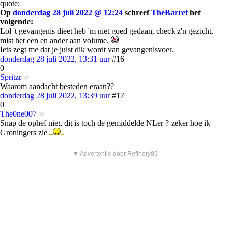
quote:
Op
donderdag 28 juli 2022 @ 12:24
schreef
TheBarret
het
volgende:
Lol 't gevangenis dieet heb 'm niet goed gedaan, check z'n gezicht,
mist het een en ander aan volume.
Iets zegt me dat je juist dik wordt van gevangenisvoer.
donderdag 28 juli 2022, 13:31 uur
#16
0
Spritzr
Waarom aandacht besteden eraan??
donderdag 28 juli 2022, 13:39 uur
#17
0
The0ne007
Snap de ophef niet, dit is toch de gemiddelde NLer ? zeker hoe ik
Groningers zie
▼ Advertentie door Refinery89