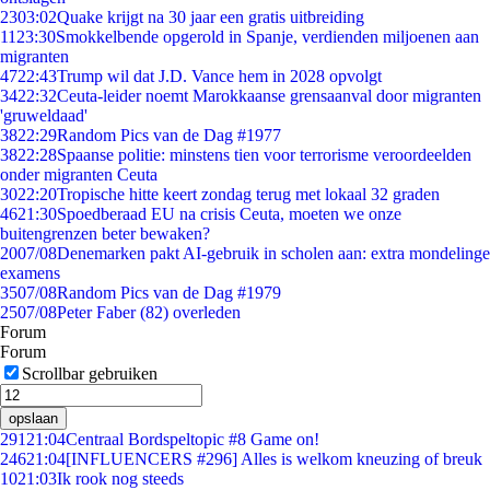
23
03:02
Quake krijgt na 30 jaar een gratis uitbreiding
11
23:30
Smokkelbende opgerold in Spanje, verdienden miljoenen aan
migranten
47
22:43
Trump wil dat J.D. Vance hem in 2028 opvolgt
34
22:32
Ceuta-leider noemt Marokkaanse grensaanval door migranten
'gruweldaad'
38
22:29
Random Pics van de Dag #1977
38
22:28
Spaanse politie: minstens tien voor terrorisme veroordeelden
onder migranten Ceuta
30
22:20
Tropische hitte keert zondag terug met lokaal 32 graden
46
21:30
Spoedberaad EU na crisis Ceuta, moeten we onze
buitengrenzen beter bewaken?
20
07/08
Denemarken pakt AI-gebruik in scholen aan: extra mondelinge
examens
35
07/08
Random Pics van de Dag #1979
25
07/08
Peter Faber (82) overleden
Forum
Forum
Scrollbar gebruiken
opslaan
291
21:04
Centraal Bordspeltopic #8 Game on!
246
21:04
[INFLUENCERS #296] Alles is welkom kneuzing of breuk
10
21:03
Ik rook nog steeds