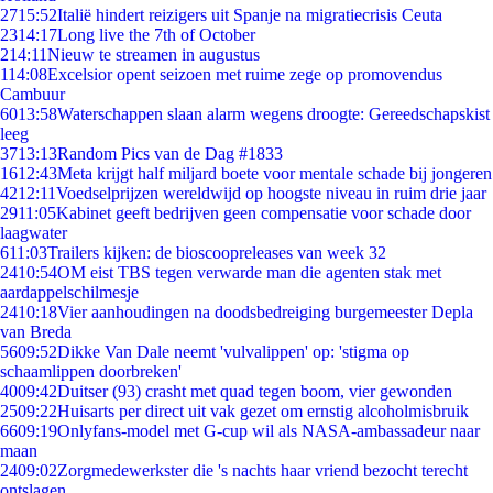
27
15:52
Italië hindert reizigers uit Spanje na migratiecrisis Ceuta
23
14:17
Long live the 7th of October
2
14:11
Nieuw te streamen in augustus
1
14:08
Excelsior opent seizoen met ruime zege op promovendus
Cambuur
60
13:58
Waterschappen slaan alarm wegens droogte: Gereedschapskist
leeg
37
13:13
Random Pics van de Dag #1833
16
12:43
Meta krijgt half miljard boete voor mentale schade bij jongeren
42
12:11
Voedselprijzen wereldwijd op hoogste niveau in ruim drie jaar
29
11:05
Kabinet geeft bedrijven geen compensatie voor schade door
laagwater
6
11:03
Trailers kijken: de bioscoopreleases van week 32
24
10:54
OM eist TBS tegen verwarde man die agenten stak met
aardappelschilmesje
24
10:18
Vier aanhoudingen na doodsbedreiging burgemeester Depla
van Breda
56
09:52
Dikke Van Dale neemt 'vulvalippen' op: 'stigma op
schaamlippen doorbreken'
40
09:42
Duitser (93) crasht met quad tegen boom, vier gewonden
25
09:22
Huisarts per direct uit vak gezet om ernstig alcoholmisbruik
66
09:19
Onlyfans-model met G-cup wil als NASA-ambassadeur naar
maan
24
09:02
Zorgmedewerkster die 's nachts haar vriend bezocht terecht
ontslagen