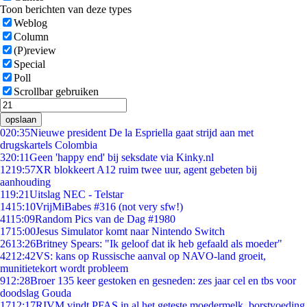
Toon berichten van deze types
Weblog
Column
(P)review
Special
Poll
Scrollbar gebruiken
opslaan
0
20:35
Nieuwe president De la Espriella gaat strijd aan met
drugskartels Colombia
3
20:11
Geen 'happy end' bij seksdate via Kinky.nl
12
19:57
XR blokkeert A12 ruim twee uur, agent gebeten bij
aanhouding
1
19:21
Uitslag NEC - Telstar
14
15:10
VrijMiBabes #316 (not very sfw!)
41
15:09
Random Pics van de Dag #1980
17
15:00
Jesus Simulator komt naar Nintendo Switch
26
13:26
Britney Spears: "Ik geloof dat ik heb gefaald als moeder"
42
12:42
VS: kans op Russische aanval op NAVO-land groeit,
munitietekort wordt probleem
9
12:28
Broer 135 keer gestoken en gesneden: zes jaar cel en tbs voor
doodslag Gouda
17
12:17
RIVM vindt PFAS in al het geteste moedermelk, borstvoeding