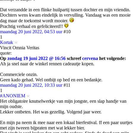
Dat verzandde in een flinke huilpartij tussen dochter en mijn vriendin.
Dochters wens kwam eindelijk in vervulling. Vandaag was een mooie
dag maar de toekomst wordt mooier.
Prachtig verhaal en gefeliciteerd!!
maandag 20 juni 2022, 04:53 uur
#10
1
Kortak
Vincit Omnia Veritas
quote:
Op
zondag 19 juni 2022 @ 16:56
schreef
cervena
het volgende:
Ah ja snel naar de winkel rennen cadeautje kopen.
Commerciele onzin.
Geen kado gehad. Wel ontbijt op bed en een bedankje.
maandag 20 juni 2022, 10:33 uur
#11
1
#ANONIEM
Het obligatoire knutselwerkje van mijn jongste, een slap handje van
mijn oudste.
Lekker ontbeten. Het was gezellig. Volgend jaar weer.
En mijn pa neem ik mee naar een lokaal bierfestival. ff een paar uurtjes
met zijn tweeen bijpraten met wat lekker bier.