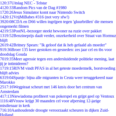
1
20:37
Uitslag NEC - Telstar
41
20:33
Random Pics van de Dag #1980
17
20:26
Jesus Simulator komt naar Nintendo Switch
14
20:12
VrijMiBabes #316 (not very sfw!)
39
20:08
CDA en D66 willen ingrijpen tegen 'gluurbrillen' die mensen
ongemerkt filmen
42
19:53
PostNL-bezorger steekt bewoner na ruzie over pakket
13
19:52
Benzineprijs daalt verder, onzekerheid over Straat van Hormuz
blijft
26
19:42
Britney Spears: "Ik geloof dat ik heb gefaald als moeder"
9
19:36
Broer 135 keer gestoken en gesneden: zes jaar cel en tbs voor
doodslag Gouda
70
19:35
Meer agressie tegen een andersluidende politieke mening, laat
jij je intimideren?
17
19:15
RIVM vindt PFAS in al het geteste moedermelk, borstvoeding
blijft advies
63
19:04
Spanje: bijna alle migranten in Ceuta weer teruggekeerd naar
Marokko
25
17:16
Wegpiraat scheurt met 146 km/u door het centrum van
Amsterdam
4
17:13
Niewiadoma profiteert van pokerspel en grijpt geel op Ventoux
11
16:48
Vrouw krijgt 30 maanden cel voor afpersing 12-jarige
misdienaar in kerk
7
16:10
Aanhoudende droogte veroorzaakt scheuren in dijken Zuid-
Holland