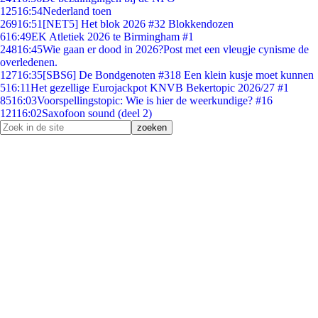
125
16:54
Nederland toen
269
16:51
[NET5] Het blok 2026 #32 Blokkendozen
6
16:49
EK Atletiek 2026 te Birmingham #1
248
16:45
Wie gaan er dood in 2026?Post met een vleugje cynisme de
overledenen.
127
16:35
[SBS6] De Bondgenoten #318 Een klein kusje moet kunnen
5
16:11
Het gezellige Eurojackpot KNVB Bekertopic 2026/27 #1
85
16:03
Voorspellingstopic: Wie is hier de weerkundige? #16
121
16:02
Saxofoon sound (deel 2)