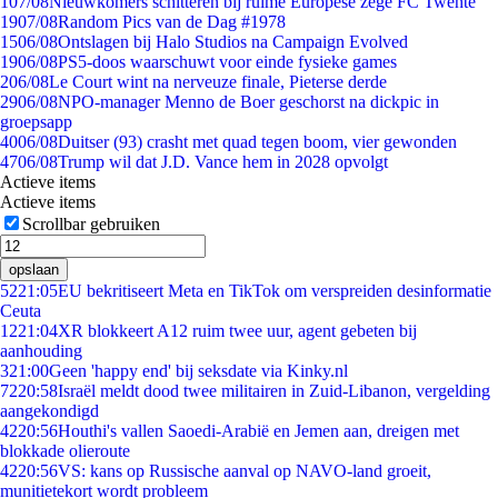
1
07/08
Nieuwkomers schitteren bij ruime Europese zege FC Twente
19
07/08
Random Pics van de Dag #1978
15
06/08
Ontslagen bij Halo Studios na Campaign Evolved
19
06/08
PS5-doos waarschuwt voor einde fysieke games
2
06/08
Le Court wint na nerveuze finale, Pieterse derde
29
06/08
NPO-manager Menno de Boer geschorst na dickpic in
groepsapp
40
06/08
Duitser (93) crasht met quad tegen boom, vier gewonden
47
06/08
Trump wil dat J.D. Vance hem in 2028 opvolgt
Actieve items
Actieve items
Scrollbar gebruiken
opslaan
52
21:05
EU bekritiseert Meta en TikTok om verspreiden desinformatie
Ceuta
12
21:04
XR blokkeert A12 ruim twee uur, agent gebeten bij
aanhouding
3
21:00
Geen 'happy end' bij seksdate via Kinky.nl
72
20:58
Israël meldt dood twee militairen in Zuid-Libanon, vergelding
aangekondigd
42
20:56
Houthi's vallen Saoedi-Arabië en Jemen aan, dreigen met
blokkade olieroute
42
20:56
VS: kans op Russische aanval op NAVO-land groeit,
munitietekort wordt probleem