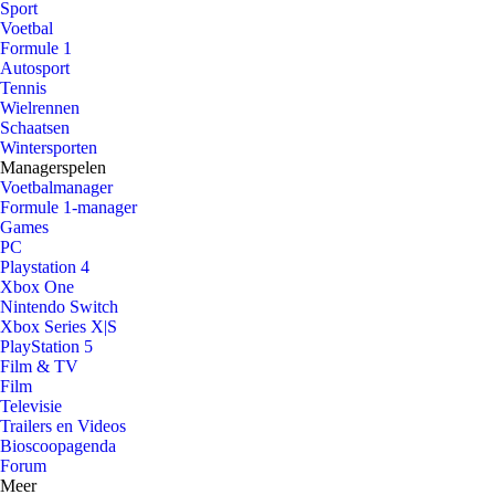
Sport
Voetbal
Formule 1
Autosport
Tennis
Wielrennen
Schaatsen
Wintersporten
Managerspelen
Voetbalmanager
Formule 1-manager
Games
PC
Playstation 4
Xbox One
Nintendo Switch
Xbox Series X|S
PlayStation 5
Film & TV
Film
Televisie
Trailers en Videos
Bioscoopagenda
Forum
Meer