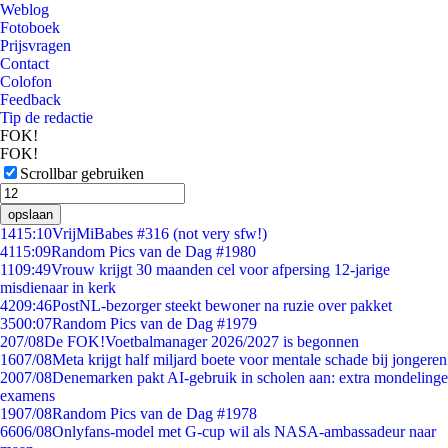
Weblog
Fotoboek
Prijsvragen
Contact
Colofon
Feedback
Tip de redactie
FOK!
FOK!
Scrollbar gebruiken
opslaan
14
15:10
VrijMiBabes #316 (not very sfw!)
41
15:09
Random Pics van de Dag #1980
11
09:49
Vrouw krijgt 30 maanden cel voor afpersing 12-jarige
misdienaar in kerk
42
09:46
PostNL-bezorger steekt bewoner na ruzie over pakket
35
00:07
Random Pics van de Dag #1979
2
07/08
De FOK!Voetbalmanager 2026/2027 is begonnen
16
07/08
Meta krijgt half miljard boete voor mentale schade bij jongeren
20
07/08
Denemarken pakt AI-gebruik in scholen aan: extra mondelinge
examens
19
07/08
Random Pics van de Dag #1978
66
06/08
Onlyfans-model met G-cup wil als NASA-ambassadeur naar