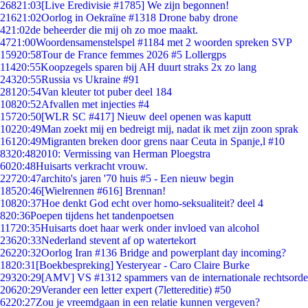
268
21:03
[Live Eredivisie #1785] We zijn begonnen!
216
21:02
Oorlog in Oekraïne #1318 Drone baby drone
4
21:02
de beheerder die mij oh zo moe maakt.
47
21:00
Woordensamenstelspel #1184 met 2 woorden spreken SVP
159
20:58
Tour de France femmes 2026 #5 Lollergps
114
20:55
Koopzegels sparen bij AH duurt straks 2x zo lang
243
20:55
Russia vs Ukraine #91
281
20:54
Van kleuter tot puber deel 184
108
20:52
Afvallen met injecties #4
157
20:50
[WLR SC #417] Nieuw deel openen was kaputt
102
20:49
Man zoekt mij en bedreigt mij, nadat ik met zijn zoon sprak
161
20:49
Migranten breken door grens naar Ceuta in Spanje,l #10
83
20:48
2010: Vermissing van Herman Ploegstra
60
20:48
Huisarts verkracht vrouw.
227
20:47
archito's jaren '70 huis #5 - Een nieuw begin
185
20:46
[Wielrennen #616] Brennan!
108
20:37
Hoe denkt God echt over homo-seksualiteit? deel 4
8
20:36
Poepen tijdens het tandenpoetsen
117
20:35
Huisarts doet haar werk onder invloed van alcohol
236
20:33
Nederland stevent af op watertekort
262
20:32
Oorlog Iran #136 Bridge and powerplant day incoming?
18
20:31
[Boekbespreking] Yesteryear - Caro Claire Burke
293
20:29
[AMV] VS #1312 spammers van de internationale rechtsorde
206
20:29
Verander een letter expert (7lettereditie) #50
62
20:27
Zou je vreemdgaan in een relatie kunnen vergeven?