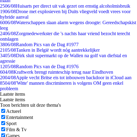
maan
25
06/08
Huisarts per direct uit vak gezet om ernstig alcoholmisbruik
19
06/08
Drone met explosieven bij Duits vliegveld voedt vrees voor
hybride aanval
60
06/08
Waterschappen slaan alarm wegens droogte: Gereedschapskist
leeg
24
06/08
Zorgmedewerkster die 's nachts haar vriend bezocht terecht
ontslagen
38
06/08
Random Pics van de Dag #1977
21
05/08
Tanken in België wordt nóg aantrekkelijker
34
05/08
Dirk sluit supermarkt op de Wallen na golf van diefstal en
agressie
12
05/08
Random Pics van de Dag #1976
6
04/08
Kraftwerk brengt ruimteschip terug naar Eindhoven
20
04/08
Apple vecht Britse eis tot inbouwen backdoor in iCloud aan
85
04/08
'Witte' mannen discrimineren is volgens OM geen enkel
probleem
Laatste items
Laatste items
Toon berichten uit deze thema's
Actueel
Entertainment
Sport
Film & Tv
Games