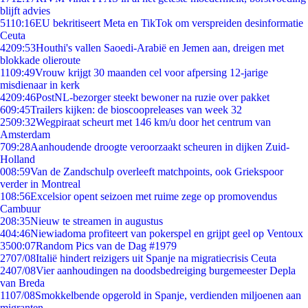
blijft advies
51
10:16
EU bekritiseert Meta en TikTok om verspreiden desinformatie
Ceuta
42
09:53
Houthi's vallen Saoedi-Arabië en Jemen aan, dreigen met
blokkade olieroute
11
09:49
Vrouw krijgt 30 maanden cel voor afpersing 12-jarige
misdienaar in kerk
42
09:46
PostNL-bezorger steekt bewoner na ruzie over pakket
6
09:45
Trailers kijken: de bioscoopreleases van week 32
25
09:32
Wegpiraat scheurt met 146 km/u door het centrum van
Amsterdam
7
09:28
Aanhoudende droogte veroorzaakt scheuren in dijken Zuid-
Holland
0
08:59
Van de Zandschulp overleeft matchpoints, ook Griekspoor
verder in Montreal
1
08:56
Excelsior opent seizoen met ruime zege op promovendus
Cambuur
2
08:35
Nieuw te streamen in augustus
4
04:46
Niewiadoma profiteert van pokerspel en grijpt geel op Ventoux
35
00:07
Random Pics van de Dag #1979
27
07/08
Italië hindert reizigers uit Spanje na migratiecrisis Ceuta
24
07/08
Vier aanhoudingen na doodsbedreiging burgemeester Depla
van Breda
11
07/08
Smokkelbende opgerold in Spanje, verdienden miljoenen aan
migranten