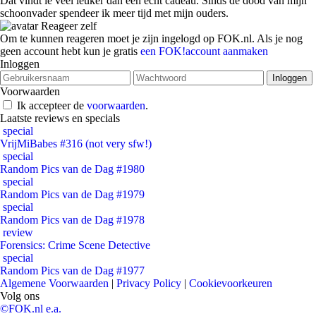
Dat vindt ie veel leuker dan een echt cadeau. Sinds de dood van mijn
schoonvader spendeer ik meer tijd met mijn ouders.
Reageer zelf
Om te kunnen reageren moet je zijn ingelogd op FOK.nl. Als je nog
geen account hebt kun je gratis
een FOK!account aanmaken
Inloggen
Voorwaarden
Ik accepteer de
voorwaarden
.
Laatste reviews en specials
special
VrijMiBabes #316 (not very sfw!)
special
Random Pics van de Dag #1980
special
Random Pics van de Dag #1979
special
Random Pics van de Dag #1978
review
Forensics: Crime Scene Detective
special
Random Pics van de Dag #1977
Algemene Voorwaarden
|
Privacy Policy
|
Cookievoorkeuren
Volg ons
©FOK.nl e.a.