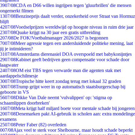
39
07/08
CDA en D66 willen ingrijpen tegen 'gluurbrillen' die mensen
ongemerkt filmen
13
07/08
Benzineprijs daalt verder, onzekerheid over Straat van Hormuz
blijft
42
07/08
Voedselprijzen wereldwijd op hoogste niveau in ruim drie jaar
23
07/08
Quake krijgt na 30 jaar een gratis uitbreiding
2
07/08
De FOK!Voetbalmanager 2026/2027 is begonnen
70
07/08
Meer agressie tegen een andersluidende politieke mening, laat
jij je intimideren?
31
07/08
Amsterdams dierenasiel DOA overspoeld met babykonijntjes
29
07/08
Kabinet geeft bedrijven geen compensatie voor schade door
laagwater
24
07/08
OM eist TBS tegen verwarde man die agenten stak met
aardappelschilmesje
30
07/08
Tropische hitte keert zondag terug met lokaal 32 graden
30
07/08
Trump grijpt weer in op automatisch staatsburgerschap bij
geboorte in VS
56
07/08
Dikke Van Dale neemt 'vulvalippen' op: 'stigma op
schaamlippen doorbreken'
16
07/08
Meta krijgt half miljard boete voor mentale schade bij jongeren
20
07/08
Denemarken pakt AI-gebruik in scholen aan: extra mondelinge
examens
25
07/08
Peter Faber (82) overleden
0
07/08
Ajax veel te sterk voor Shelbourne, maar houdt schade beperkt