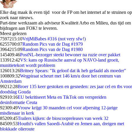
Elke dag maak ik even tijd voor de FP om het internet af te struinen op
zoek naar nieuws.
Part-time werkzaam als adviseur Kwaliteit Arbo en Milieu, dus tijd om
bijdragen aan FOK! te leveren.
Meest gelezen
75972
15:10
VrijMiBabes #316 (not very sfw!)
62557
00:07
Random Pics van de Dag #1979
39642
15:09
Random Pics van de Dag #1980
1454
09:46
PostNL-bezorger steekt bewoner na ruzie over pakket
1339
12:42
VS: kans op Russische aanval op NAVO-land groeit,
munitietekort wordt probleem
1260
13:26
Britney Spears: "Ik geloof dat ik heb gefaald als moeder"
1008
09:32
Wegpiraat scheurt met 146 km/u door het centrum van
Amsterdam
992
12:28
Broer 135 keer gestoken en gesneden: zes jaar cel en tbs voor
doodslag Gouda
929
10:16
EU bekritiseert Meta en TikTok om verspreiden
desinformatie Ceuta
923
09:49
Vrouw krijgt 30 maanden cel voor afpersing 12-jarige
misdienaar in kerk
852
09:45
Trailers kijken: de bioscoopreleases van week 32
845
09:53
Houthi's vallen Saoedi-Arabië en Jemen aan, dreigen met
blokkade olieroute