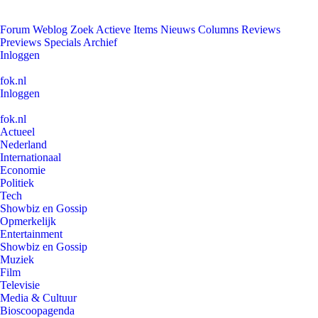
Forum
Weblog
Zoek
Actieve Items
Nieuws
Columns
Reviews
Previews
Specials
Archief
Inloggen
fok.nl
Inloggen
fok.nl
Actueel
Nederland
Internationaal
Economie
Politiek
Tech
Showbiz en Gossip
Opmerkelijk
Entertainment
Showbiz en Gossip
Muziek
Film
Televisie
Media & Cultuur
Bioscoopagenda