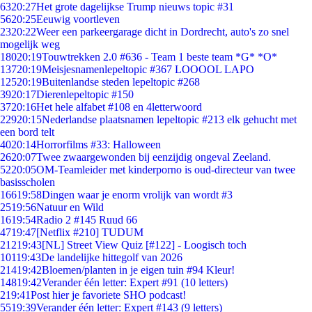
63
20:27
Het grote dagelijkse Trump nieuws topic #31
56
20:25
Eeuwig voortleven
23
20:22
Weer een parkeergarage dicht in Dordrecht, auto's zo snel
mogelijk weg
180
20:19
Touwtrekken 2.0 #636 - Team 1 beste team *G* *O*
137
20:19
Meisjesnamenlepeltopic #367 LOOOOL LAPO
125
20:19
Buitenlandse steden lepeltopic #268
39
20:17
Dierenlepeltopic #150
37
20:16
Het hele alfabet #108 en 4letterwoord
229
20:15
Nederlandse plaatsnamen lepeltopic #213 elk gehucht met
een bord telt
40
20:14
Horrorfilms #33: Halloween
26
20:07
Twee zwaargewonden bij eenzijdig ongeval Zeeland.
52
20:05
OM-Teamleider met kinderporno is oud-directeur van twee
basisscholen
166
19:58
Dingen waar je enorm vrolijk van wordt #3
25
19:56
Natuur en Wild
16
19:54
Radio 2 #145 Ruud 66
47
19:47
[Netflix #210] TUDUM
212
19:43
[NL] Street View Quiz [#122] - Loogisch toch
101
19:43
De landelijke hittegolf van 2026
214
19:42
Bloemen/planten in je eigen tuin #94 Kleur!
148
19:42
Verander één letter: Expert #91 (10 letters)
2
19:41
Post hier je favoriete SHO podcast!
55
19:39
Verander één letter: Expert #143 (9 letters)