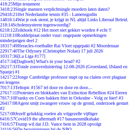
4
18:25
Mijn testament
34
18:23
Single mannen verplichtsingle moeders laten daten?
294
18:21
Het Nederlandse tennis #35 - Lamensgodin
148
18:14
Wat je ook stemt, je krijgt in NL altijd Links Liberaal Beleid.
2
18:14
Scholensysteem tegenwoordig?
62
18:12
Zeikhoek #12 Het moet niet gekker worden # echt !!
112
18:10
Roddelpraat onder vuur: ongepaste opmerkingen
minderjarigen deel 2
183
17:49
Heracles-voetballer Rai Vloet opgepakt #2 Moordenaar
229
17:40
The Odyssey (Christopher Nolan) 17 juli 2026
103
17:36
[La Liga #177]
45
17:34
[Dagboek] What's in your head? #2
262
17:33
Totale zonsverduistering 12-08-2026 (Groenland, IJsland en
Spanje) #1
142
17:22
Jonge Cambridge professor stapt op na claims over plagiaat
en leugens
70
17:13
Teltopic #1567 tel door en door en door....
276
17:11
Protesten en blokkades van Extinction Rebellion #24 Eieren
78
17:10
Franky en Coen bakken friet in Oekraïne - Volg ze hier! #3
264
17:08
Agent smijt zwangere vrouw op de grond, onderzoek gestart
#2
52
17:08
Jezelf gelukkig voelen als vrijgezelle vijftiger
64
16:57
Covid19 the aftermath #17 bananenmilkshake
74
16:57
Trump wil dat J.D. Vance hem in 2028 opvolgt
241
16:56
De bezuinigingen bij de NPO