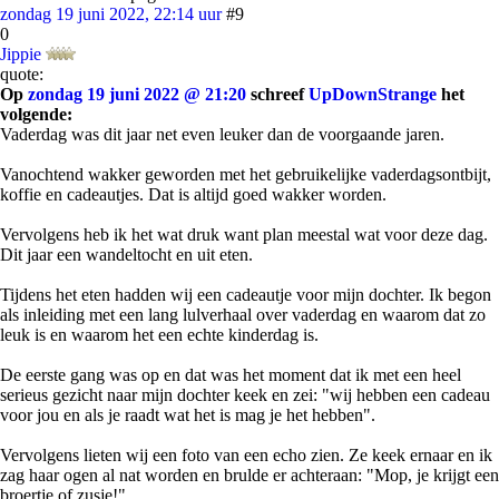
zondag 19 juni 2022, 22:14 uur
#9
0
Jippie
quote:
Op
zondag 19 juni 2022 @ 21:20
schreef
UpDownStrange
het
volgende:
Vaderdag was dit jaar net even leuker dan de voorgaande jaren.
Vanochtend wakker geworden met het gebruikelijke vaderdagsontbijt,
koffie en cadeautjes. Dat is altijd goed wakker worden.
Vervolgens heb ik het wat druk want plan meestal wat voor deze dag.
Dit jaar een wandeltocht en uit eten.
Tijdens het eten hadden wij een cadeautje voor mijn dochter. Ik begon
als inleiding met een lang lulverhaal over vaderdag en waarom dat zo
leuk is en waarom het een echte kinderdag is.
De eerste gang was op en dat was het moment dat ik met een heel
serieus gezicht naar mijn dochter keek en zei: "wij hebben een cadeau
voor jou en als je raadt wat het is mag je het hebben".
Vervolgens lieten wij een foto van een echo zien. Ze keek ernaar en ik
zag haar ogen al nat worden en brulde er achteraan: "Mop, je krijgt een
broertje of zusje!".