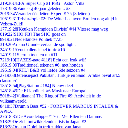
2
19:36
UEFA Super Cup #1 PSG - Aston Villa
173
19:36
Vandaag 40 jaar geleden... #3
20
19:34
Verander één letter. Expert # 75 (8 letters)
105
19:31
Telstar-topic #2: De Witte Leeuwen Brullen nog altijd in
Velsen-Zuid!
177
19:28
[Keuken Kampioen Divisie] #44 Vitesse mag weg
0
19:22
[SHO FB] The SHO goes on
89
19:21
Nederlandse Politiek #725
3
19:20
Ariana Grande verlaat de spotlight.
245
19:15
Voetballers lepel topic #16
149
19:11
Sterren toen en nu #11
72
19:10
[HAZES-gate #118] Echt een leuk wijf
166
19:09
Traditioneel tekenen #6; met honden
195
19:04
[RTL] B&B vol liefde 6de seizoen #4
27
19:03
Defensiepact Pakistan, Turkije en Saudi-Arabië bevat art.5
clausule?
185
18:54
[PlayStation #184] Nieuw deel
145
18:49
De EU-politiek #6 Musk naar Europa!
50
18:42
[Vulkanen] The Ring of Fire #9: Activiteit in de
vulkaanwereld
84
18:37
Drum n Bass #52 - FOREVER MARCUS INTALEX &
APEX..
276
18:35
De Avondetappe #176 - Met Ellen ten Damme.
5
18:29
De zich ontwikkelende crisis in Japan #2
8
18:28
Orkaan Dolphin treft zuiden van Japan