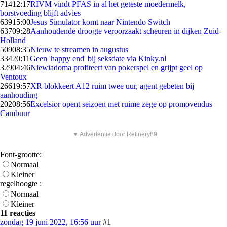
714
12:17
RIVM vindt PFAS in al het geteste moedermelk,
borstvoeding blijft advies
639
15:00
Jesus Simulator komt naar Nintendo Switch
637
09:28
Aanhoudende droogte veroorzaakt scheuren in dijken Zuid-
Holland
509
08:35
Nieuw te streamen in augustus
334
20:11
Geen 'happy end' bij seksdate via Kinky.nl
329
04:46
Niewiadoma profiteert van pokerspel en grijpt geel op
Ventoux
266
19:57
XR blokkeert A12 ruim twee uur, agent gebeten bij
aanhouding
202
08:56
Excelsior opent seizoen met ruime zege op promovendus
Cambuur
▼ Advertentie door Refinery89
Font-grootte:
Normaal
Kleiner
regelhoogte :
Normaal
Kleiner
11 reacties
zondag 19 juni 2022, 16:56 uur
#1