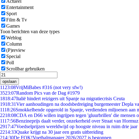
Actueel
Entertainment
Sport
Film & Tv
Games
Toon berichten van deze types
Weblog
Column
(P)review
Special
Poll
Scrollbar gebruiken
opslaan
11
23:08
VrijMiBabes #316 (not very sfw!)
35
23:07
Random Pics van de Dag #1979
18
18:47
Italië hindert reizigers uit Spanje na migratiecrisis Ceuta
19
18:31
Vier aanhoudingen na doodsbedreiging burgemeester Depla v
11
18:26
Smokkelbende opgerold in Spanje, verdienden miljoenen aan 
22
18:08
CDA en D66 willen ingrijpen tegen 'gluurbrillen' die mensen 
11
17:56
Benzineprijs daalt verder, onzekerheid over Straat van Hormuz b
29
17:47
Voedselprijzen wereldwijd op hoogste niveau in ruim drie jaar
22
14:33
Quake krijgt na 30 jaar een gratis uitbreiding
2
14:30
De FOK!Voetbalmanager 2026/2027 is begonnen