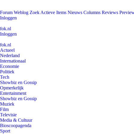
Forum
Weblog
Zoek
Actieve Items
Nieuws
Columns
Reviews
Previe
Inloggen
fok.nl
Inloggen
fok.nl
Actueel
Nederland
Internationaal
Economie
Politiek
Tech
Showbiz en Gossip
Opmerkelijk
Entertainment
Showbiz en Gossip
Muziek
Film
Televisie
Media & Cultuur
Bioscoopagenda
Sport