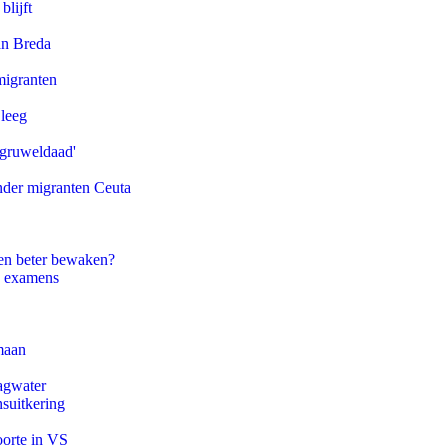
blijft
an Breda
migranten
 leeg
'gruweldaad'
onder migranten Ceuta
en beter bewaken?
e examens
maan
agwater
suitkering
oorte in VS