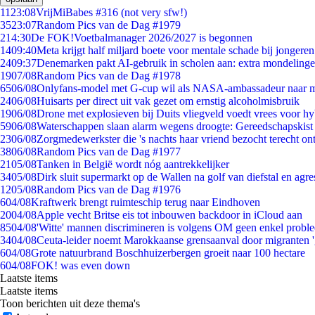
11
23:08
VrijMiBabes #316 (not very sfw!)
35
23:07
Random Pics van de Dag #1979
2
14:30
De FOK!Voetbalmanager 2026/2027 is begonnen
14
09:40
Meta krijgt half miljard boete voor mentale schade bij jongeren
24
09:37
Denemarken pakt AI-gebruik in scholen aan: extra mondeling
19
07/08
Random Pics van de Dag #1978
65
06/08
Onlyfans-model met G-cup wil als NASA-ambassadeur naar 
24
06/08
Huisarts per direct uit vak gezet om ernstig alcoholmisbruik
19
06/08
Drone met explosieven bij Duits vliegveld voedt vrees voor hy
59
06/08
Waterschappen slaan alarm wegens droogte: Gereedschapskist
23
06/08
Zorgmedewerkster die 's nachts haar vriend bezocht terecht on
38
06/08
Random Pics van de Dag #1977
21
05/08
Tanken in België wordt nóg aantrekkelijker
34
05/08
Dirk sluit supermarkt op de Wallen na golf van diefstal en agre
12
05/08
Random Pics van de Dag #1976
6
04/08
Kraftwerk brengt ruimteschip terug naar Eindhoven
20
04/08
Apple vecht Britse eis tot inbouwen backdoor in iCloud aan
85
04/08
'Witte' mannen discrimineren is volgens OM geen enkel probl
34
04/08
Ceuta-leider noemt Marokkaanse grensaanval door migranten 
6
04/08
Grote natuurbrand Boschhuizerbergen groeit naar 100 hectare
6
04/08
FOK! was even down
Laatste items
Laatste items
Toon berichten uit deze thema's