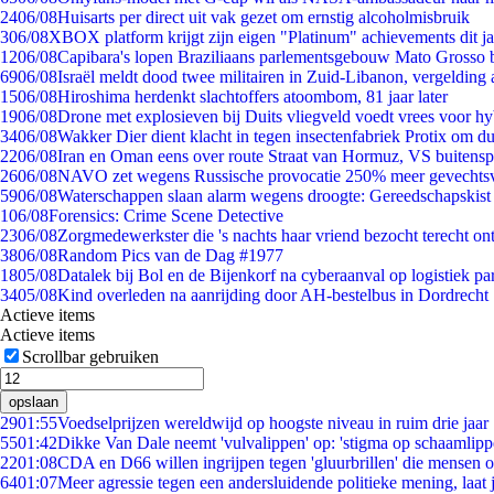
24
06/08
Huisarts per direct uit vak gezet om ernstig alcoholmisbruik
3
06/08
XBOX platform krijgt zijn eigen "Platinum" achievements dit ja
12
06/08
Capibara's lopen Braziliaans parlementsgebouw Mato Grosso 
69
06/08
Israël meldt dood twee militairen in Zuid-Libanon, vergeldin
15
06/08
Hiroshima herdenkt slachtoffers atoombom, 81 jaar later
19
06/08
Drone met explosieven bij Duits vliegveld voedt vrees voor hy
34
06/08
Wakker Dier dient klacht in tegen insectenfabriek Protix om 
22
06/08
Iran en Oman eens over route Straat van Hormuz, VS buitensp
26
06/08
NAVO zet wegens Russische provocatie 250% meer gevechtsvl
59
06/08
Waterschappen slaan alarm wegens droogte: Gereedschapskist
1
06/08
Forensics: Crime Scene Detective
23
06/08
Zorgmedewerkster die 's nachts haar vriend bezocht terecht on
38
06/08
Random Pics van de Dag #1977
18
05/08
Datalek bij Bol en de Bijenkorf na cyberaanval op logistiek pa
34
05/08
Kind overleden na aanrijding door AH-bestelbus in Dordrecht
Actieve items
Actieve items
Scrollbar gebruiken
opslaan
29
01:55
Voedselprijzen wereldwijd op hoogste niveau in ruim drie jaar
55
01:42
Dikke Van Dale neemt 'vulvalippen' op: 'stigma op schaamlip
22
01:08
CDA en D66 willen ingrijpen tegen 'gluurbrillen' die mensen 
64
01:07
Meer agressie tegen een andersluidende politieke mening, laat j