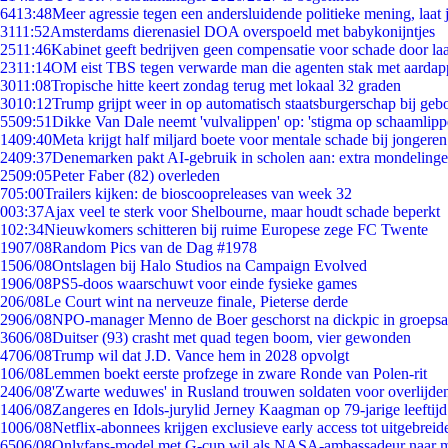
64
13:48
Meer agressie tegen een andersluidende politieke mening, laat j
31
11:52
Amsterdams dierenasiel DOA overspoeld met babykonijntjes
25
11:46
Kabinet geeft bedrijven geen compensatie voor schade door la
23
11:14
OM eist TBS tegen verwarde man die agenten stak met aardap
30
11:08
Tropische hitte keert zondag terug met lokaal 32 graden
30
10:12
Trump grijpt weer in op automatisch staatsburgerschap bij geb
55
09:51
Dikke Van Dale neemt 'vulvalippen' op: 'stigma op schaamlip
14
09:40
Meta krijgt half miljard boete voor mentale schade bij jongeren
24
09:37
Denemarken pakt AI-gebruik in scholen aan: extra mondeling
25
09:05
Peter Faber (82) overleden
7
05:00
Trailers kijken: de bioscoopreleases van week 32
0
03:37
Ajax veel te sterk voor Shelbourne, maar houdt schade beperkt
1
02:34
Nieuwkomers schitteren bij ruime Europese zege FC Twente
19
07/08
Random Pics van de Dag #1978
15
06/08
Ontslagen bij Halo Studios na Campaign Evolved
19
06/08
PS5-doos waarschuwt voor einde fysieke games
2
06/08
Le Court wint na nerveuze finale, Pieterse derde
29
06/08
NPO-manager Menno de Boer geschorst na dickpic in groeps
36
06/08
Duitser (93) crasht met quad tegen boom, vier gewonden
47
06/08
Trump wil dat J.D. Vance hem in 2028 opvolgt
1
06/08
Lemmen boekt eerste profzege in zware Ronde van Polen-rit
24
06/08
'Zwarte weduwes' in Rusland trouwen soldaten voor overlijden
14
06/08
Zangeres en Idols-jurylid Jerney Kaagman op 79-jarige leeftij
10
06/08
Netflix-abonnees krijgen exclusieve early access tot uitgebreid
65
06/08
Onlyfans-model met G-cup wil als NASA-ambassadeur naar 