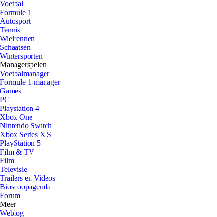
Voetbal
Formule 1
Autosport
Tennis
Wielrennen
Schaatsen
Wintersporten
Managerspelen
Voetbalmanager
Formule 1-manager
Games
PC
Playstation 4
Xbox One
Nintendo Switch
Xbox Series X|S
PlayStation 5
Film & TV
Film
Televisie
Trailers en Videos
Bioscoopagenda
Forum
Meer
Weblog