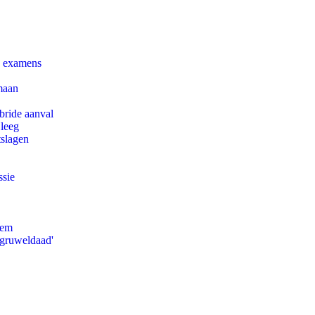
e examens
maan
bride aanval
 leeg
tslagen
ssie
eem
'gruweldaad'