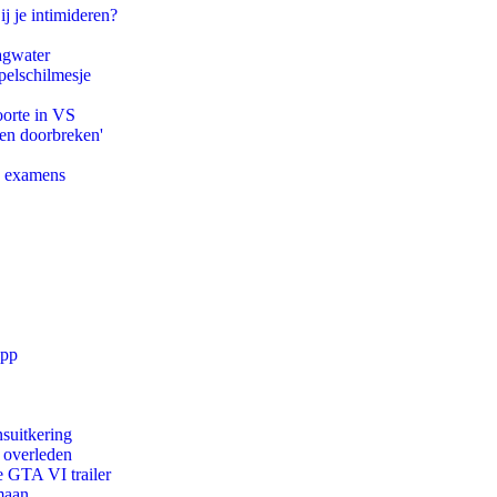
ij je intimideren?
agwater
pelschilmesje
oorte in VS
pen doorbreken'
e examens
app
suitkering
d overleden
e GTA VI trailer
maan