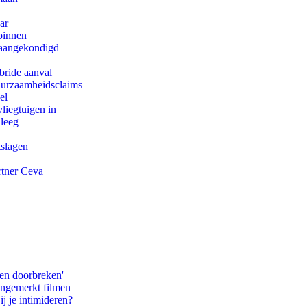
ar
binnen
g aangekondigd
bride aanval
duurzaamheidsclaims
el
iegtuigen in
 leeg
tslagen
rtner Ceva
pen doorbreken'
ongemerkt filmen
ij je intimideren?