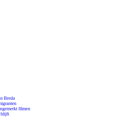
an Breda
migranten
ongemerkt filmen
lijft