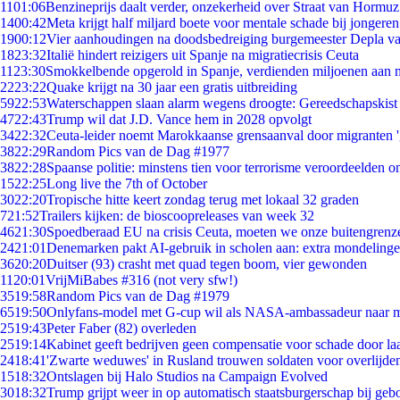
11
01:06
Benzineprijs daalt verder, onzekerheid over Straat van Hormuz 
14
00:42
Meta krijgt half miljard boete voor mentale schade bij jongeren
19
00:12
Vier aanhoudingen na doodsbedreiging burgemeester Depla v
18
23:32
Italië hindert reizigers uit Spanje na migratiecrisis Ceuta
11
23:30
Smokkelbende opgerold in Spanje, verdienden miljoenen aan 
22
23:22
Quake krijgt na 30 jaar een gratis uitbreiding
59
22:53
Waterschappen slaan alarm wegens droogte: Gereedschapskist
47
22:43
Trump wil dat J.D. Vance hem in 2028 opvolgt
34
22:32
Ceuta-leider noemt Marokkaanse grensaanval door migranten 
38
22:29
Random Pics van de Dag #1977
38
22:28
Spaanse politie: minstens tien voor terrorisme veroordeelden 
15
22:25
Long live the 7th of October
30
22:20
Tropische hitte keert zondag terug met lokaal 32 graden
7
21:52
Trailers kijken: de bioscoopreleases van week 32
46
21:30
Spoedberaad EU na crisis Ceuta, moeten we onze buitengrenz
24
21:01
Denemarken pakt AI-gebruik in scholen aan: extra mondeling
36
20:20
Duitser (93) crasht met quad tegen boom, vier gewonden
11
20:01
VrijMiBabes #316 (not very sfw!)
35
19:58
Random Pics van de Dag #1979
65
19:50
Onlyfans-model met G-cup wil als NASA-ambassadeur naar 
25
19:43
Peter Faber (82) overleden
25
19:14
Kabinet geeft bedrijven geen compensatie voor schade door la
24
18:41
'Zwarte weduwes' in Rusland trouwen soldaten voor overlijden
15
18:32
Ontslagen bij Halo Studios na Campaign Evolved
30
18:32
Trump grijpt weer in op automatisch staatsburgerschap bij geb