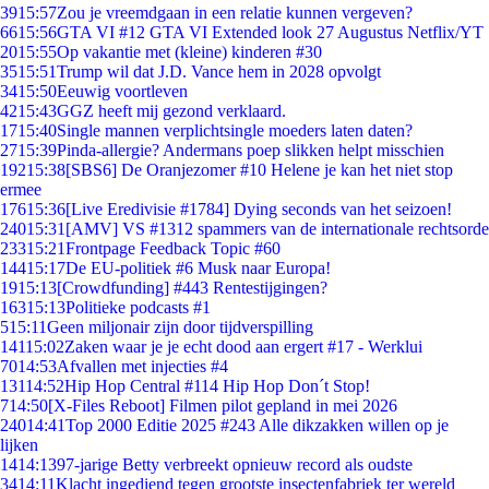
39
15:57
Zou je vreemdgaan in een relatie kunnen vergeven?
66
15:56
GTA VI #12 GTA VI Extended look 27 Augustus Netflix/YT
20
15:55
Op vakantie met (kleine) kinderen #30
35
15:51
Trump wil dat J.D. Vance hem in 2028 opvolgt
34
15:50
Eeuwig voortleven
42
15:43
GGZ heeft mij gezond verklaard.
17
15:40
Single mannen verplichtsingle moeders laten daten?
27
15:39
Pinda-allergie? Andermans poep slikken helpt misschien
192
15:38
[SBS6] De Oranjezomer #10 Helene je kan het niet stop
ermee
176
15:36
[Live Eredivisie #1784] Dying seconds van het seizoen!
240
15:31
[AMV] VS #1312 spammers van de internationale rechtsorde
233
15:21
Frontpage Feedback Topic #60
144
15:17
De EU-politiek #6 Musk naar Europa!
19
15:13
[Crowdfunding] #443 Rentestijgingen?
163
15:13
Politieke podcasts #1
5
15:11
Geen miljonair zijn door tijdverspilling
141
15:02
Zaken waar je je echt dood aan ergert #17 - Werklui
70
14:53
Afvallen met injecties #4
131
14:52
Hip Hop Central #114 Hip Hop Don´t Stop!
7
14:50
[X-Files Reboot] Filmen pilot gepland in mei 2026
240
14:41
Top 2000 Editie 2025 #243 Alle dikzakken willen op je
lijken
14
14:13
97-jarige Betty verbreekt opnieuw record als oudste
34
14:11
Klacht ingediend tegen grootste insectenfabriek ter wereld