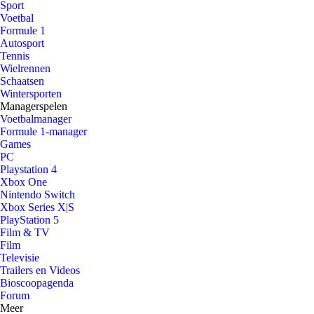
Sport
Voetbal
Formule 1
Autosport
Tennis
Wielrennen
Schaatsen
Wintersporten
Managerspelen
Voetbalmanager
Formule 1-manager
Games
PC
Playstation 4
Xbox One
Nintendo Switch
Xbox Series X|S
PlayStation 5
Film & TV
Film
Televisie
Trailers en Videos
Bioscoopagenda
Forum
Meer