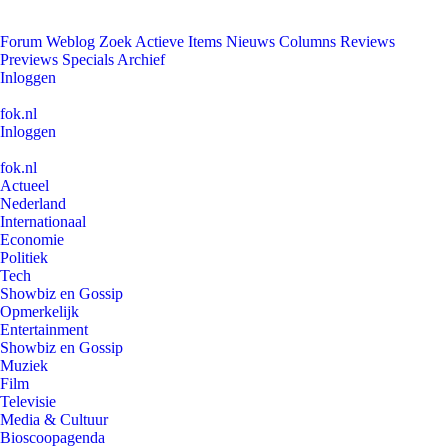
Forum
Weblog
Zoek
Actieve Items
Nieuws
Columns
Reviews
Previews
Specials
Archief
Inloggen
fok.nl
Inloggen
fok.nl
Actueel
Nederland
Internationaal
Economie
Politiek
Tech
Showbiz en Gossip
Opmerkelijk
Entertainment
Showbiz en Gossip
Muziek
Film
Televisie
Media & Cultuur
Bioscoopagenda