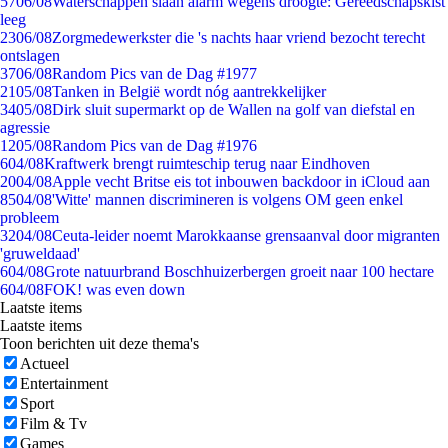
57
06/08
Waterschappen slaan alarm wegens droogte: Gereedschapskist
leeg
23
06/08
Zorgmedewerkster die 's nachts haar vriend bezocht terecht
ontslagen
37
06/08
Random Pics van de Dag #1977
21
05/08
Tanken in België wordt nóg aantrekkelijker
34
05/08
Dirk sluit supermarkt op de Wallen na golf van diefstal en
agressie
12
05/08
Random Pics van de Dag #1976
6
04/08
Kraftwerk brengt ruimteschip terug naar Eindhoven
20
04/08
Apple vecht Britse eis tot inbouwen backdoor in iCloud aan
85
04/08
'Witte' mannen discrimineren is volgens OM geen enkel
probleem
32
04/08
Ceuta-leider noemt Marokkaanse grensaanval door migranten
'gruweldaad'
6
04/08
Grote natuurbrand Boschhuizerbergen groeit naar 100 hectare
6
04/08
FOK! was even down
Laatste items
Laatste items
Toon berichten uit deze thema's
Actueel
Entertainment
Sport
Film & Tv
Games