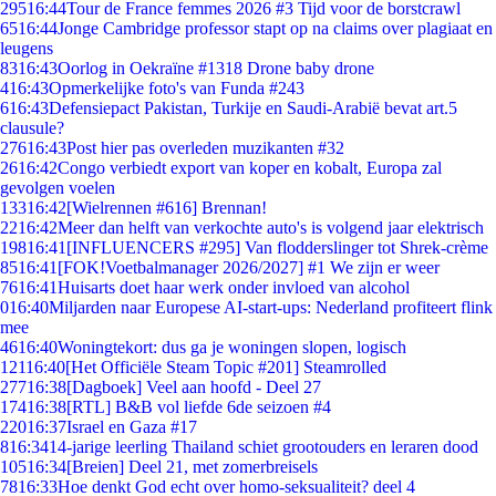
295
16:44
Tour de France femmes 2026 #3 Tijd voor de borstcrawl
65
16:44
Jonge Cambridge professor stapt op na claims over plagiaat en
leugens
83
16:43
Oorlog in Oekraïne #1318 Drone baby drone
4
16:43
Opmerkelijke foto's van Funda #243
6
16:43
Defensiepact Pakistan, Turkije en Saudi-Arabië bevat art.5
clausule?
276
16:43
Post hier pas overleden muzikanten #32
26
16:42
Congo verbiedt export van koper en kobalt, Europa zal
gevolgen voelen
133
16:42
[Wielrennen #616] Brennan!
22
16:42
Meer dan helft van verkochte auto's is volgend jaar elektrisch
198
16:41
[INFLUENCERS #295] Van flodderslinger tot Shrek-crème
85
16:41
[FOK!Voetbalmanager 2026/2027] #1 We zijn er weer
76
16:41
Huisarts doet haar werk onder invloed van alcohol
0
16:40
Miljarden naar Europese AI-start-ups: Nederland profiteert flink
mee
46
16:40
Woningtekort: dus ga je woningen slopen, logisch
121
16:40
[Het Officiële Steam Topic #201] Steamrolled
277
16:38
[Dagboek] Veel aan hoofd - Deel 27
174
16:38
[RTL] B&B vol liefde 6de seizoen #4
220
16:37
Israel en Gaza #17
8
16:34
14-jarige leerling Thailand schiet grootouders en leraren dood
105
16:34
[Breien] Deel 21, met zomerbreisels
78
16:33
Hoe denkt God echt over homo-seksualiteit? deel 4