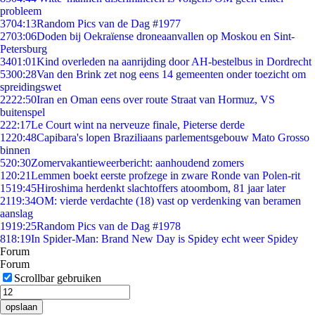
probleem
37
04:13
Random Pics van de Dag #1977
27
03:06
Doden bij Oekraïense droneaanvallen op Moskou en Sint-
Petersburg
34
01:01
Kind overleden na aanrijding door AH-bestelbus in Dordrecht
53
00:28
Van den Brink zet nog eens 14 gemeenten onder toezicht om
spreidingswet
22
22:50
Iran en Oman eens over route Straat van Hormuz, VS
buitenspel
2
22:17
Le Court wint na nerveuze finale, Pieterse derde
12
20:48
Capibara's lopen Braziliaans parlementsgebouw Mato Grosso
binnen
5
20:30
Zomervakantieweerbericht: aanhoudend zomers
1
20:21
Lemmen boekt eerste profzege in zware Ronde van Polen-rit
15
19:45
Hiroshima herdenkt slachtoffers atoombom, 81 jaar later
21
19:34
OM: vierde verdachte (18) vast op verdenking van beramen
aanslag
19
19:25
Random Pics van de Dag #1978
8
18:19
In Spider-Man: Brand New Day is Spidey echt weer Spidey
Forum
Forum
Scrollbar gebruiken
opslaan