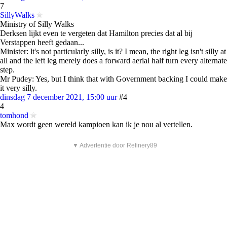
7
SillyWalks
Ministry of Silly Walks
Derksen lijkt even te vergeten dat Hamilton precies dat al bij
Verstappen heeft gedaan...
Minister: lt's not particularly silly, is it? I mean, the right leg isn't silly at
all and the left leg merely does a forward aerial half turn every alternate
step.
Mr Pudey: Yes, but I think that with Government backing I could make
it very silly.
dinsdag 7 december 2021, 15:00 uur
#4
4
tomhond
Max wordt geen wereld kampioen kan ik je nou al vertellen.
▼ Advertentie door Refinery89