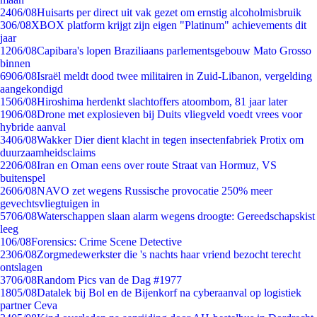
24
06/08
Huisarts per direct uit vak gezet om ernstig alcoholmisbruik
3
06/08
XBOX platform krijgt zijn eigen "Platinum" achievements dit
jaar
12
06/08
Capibara's lopen Braziliaans parlementsgebouw Mato Grosso
binnen
69
06/08
Israël meldt dood twee militairen in Zuid-Libanon, vergelding
aangekondigd
15
06/08
Hiroshima herdenkt slachtoffers atoombom, 81 jaar later
19
06/08
Drone met explosieven bij Duits vliegveld voedt vrees voor
hybride aanval
34
06/08
Wakker Dier dient klacht in tegen insectenfabriek Protix om
duurzaamheidsclaims
22
06/08
Iran en Oman eens over route Straat van Hormuz, VS
buitenspel
26
06/08
NAVO zet wegens Russische provocatie 250% meer
gevechtsvliegtuigen in
57
06/08
Waterschappen slaan alarm wegens droogte: Gereedschapskist
leeg
1
06/08
Forensics: Crime Scene Detective
23
06/08
Zorgmedewerkster die 's nachts haar vriend bezocht terecht
ontslagen
37
06/08
Random Pics van de Dag #1977
18
05/08
Datalek bij Bol en de Bijenkorf na cyberaanval op logistiek
partner Ceva