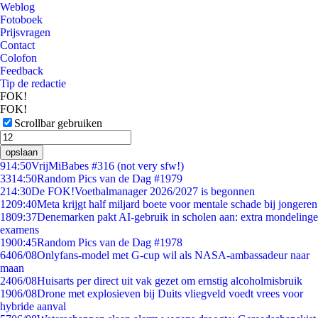
Weblog
Fotoboek
Prijsvragen
Contact
Colofon
Feedback
Tip de redactie
FOK!
FOK!
Scrollbar gebruiken
opslaan
9
14:50
VrijMiBabes #316 (not very sfw!)
33
14:50
Random Pics van de Dag #1979
2
14:30
De FOK!Voetbalmanager 2026/2027 is begonnen
12
09:40
Meta krijgt half miljard boete voor mentale schade bij jongeren
18
09:37
Denemarken pakt AI-gebruik in scholen aan: extra mondelinge
examens
19
00:45
Random Pics van de Dag #1978
64
06/08
Onlyfans-model met G-cup wil als NASA-ambassadeur naar
maan
24
06/08
Huisarts per direct uit vak gezet om ernstig alcoholmisbruik
19
06/08
Drone met explosieven bij Duits vliegveld voedt vrees voor
hybride aanval