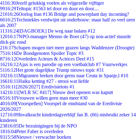
41
16:30
Jezelf gelukkig voelen als vrijgezelle vijftiger
99
16:29
Teltopic #1563 tel door en door en door....
210
16:26
Oorlog Iran #136 Bridge and powerplant day incoming?
66
16:25
Techniekles verdwijnt uit onderbouw: maar half zo veel uren
als 2007
113
16:24
[DAGBOEK] De weg naar balans #12
120
16:17
NPO-manager Menno de Boer (47) op non-actief stuurde
dick-pic rond
2
16:17
Schapen mogen niet meer grazen langs Waddenzee (Droogte)
75
16:16
De Bondgenoten Spoiler Topic #3
87
16:12
Overleden Acteurs & Actrices Deel #15
162
16:12
Ajax is een parodie op een voetbalclub #7 Vuurwerkjes
51
16:12
Het grote dagelijkse Trump nieuws topic #31
102
16:11
Migranten breken door grens naar Ceuta in Spanje,l #10
166
16:11
Haiku ketting #27 - strooi wat liefde
35
16:11
[2026/2027] Eredivisietoto #1
142
16:11
[WLR SC #417] Nieuw deel openen was kaputt
65
16:10
Vrouwen willen geen man meer #30
40
16:09
[Voorspellen] Voorspel de eindstand van de Eredivisie
2026/2027
127
16:09
Invalkracht kinderdagverblijf Jan B. (66) misbruikt zeker 14
kinderen
238
16:05
De bezuinigingen bij de NPO
18
16:04
Peter Faber is overleden
93
15:58
Nieuwe / verwachte boeken