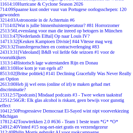
116
14:10
Hurricane & Cyclone Season 2026
7
14:09
Spaanse kust onder vuur van Portugese oorlogsschepen: 120
gewonden
32
14:03
Astronomie in de Achtertuin #6
171
14:02
Wat is jullie binnenhuistemperatuur? #81 Horrorzomer
25
13:56
Levenslang voor man die inreed op betogers in München
131
13:47
[Nederlands Elftal] Op naar Louis IV?
147
13:32
[Keuken Kampioen Divisie] #44 Vitesse mag weg
29
13:32
Transfergeruchten en contractverlenging #83
243
13:31
[Videoland] B&B vol liefde 6de seizoen #1 voor de
vooruitkijkers
13
13:14
Historisch lage waterstanden Rijn en Donau
48
13:10
Hoe kom je van egels af?
85
13:02
[Britse politiek] #141 Declining Gracefully Was Never Really
an Option
26
13:00
Heb jij wel eens (online of irl) te maken gehad met
discriminatie?
153
12:57
[podcasts] Misdaad podcasts #3 - Twee weken taakstraf
225
12:56
GR: Elk glas alcohol is riskant, geen bewijs voor gunstig
effect
104
12:50
Progressieve Democraat El-Sayed wint nipt voorverkiezing
Michigan
178
12:42
Touwtrekken 2.0 #636 - Team 1 beste team *G* *O*
249
12:40
Vinted #15 nog-net-niet gratis en verzendgezeur
3
12:40
Philip Morris gebruikt AI voor rookcampagne