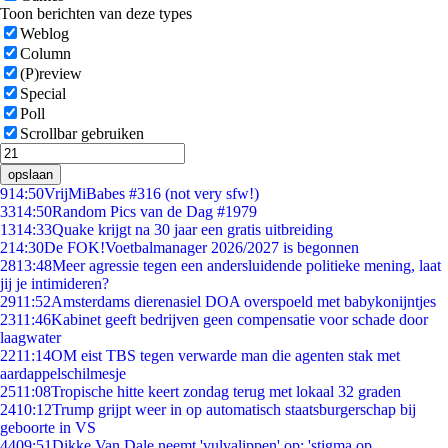
Toon berichten van deze types
Weblog
Column
(P)review
Special
Poll
Scrollbar gebruiken
opslaan
9
14:50
VrijMiBabes #316 (not very sfw!)
33
14:50
Random Pics van de Dag #1979
13
14:33
Quake krijgt na 30 jaar een gratis uitbreiding
2
14:30
De FOK!Voetbalmanager 2026/2027 is begonnen
28
13:48
Meer agressie tegen een andersluidende politieke mening, laat
jij je intimideren?
29
11:52
Amsterdams dierenasiel DOA overspoeld met babykonijntjes
23
11:46
Kabinet geeft bedrijven geen compensatie voor schade door
laagwater
22
11:14
OM eist TBS tegen verwarde man die agenten stak met
aardappelschilmesje
25
11:08
Tropische hitte keert zondag terug met lokaal 32 graden
24
10:12
Trump grijpt weer in op automatisch staatsburgerschap bij
geboorte in VS
44
09:51
Dikke Van Dale neemt 'vulvalippen' op: 'stigma op