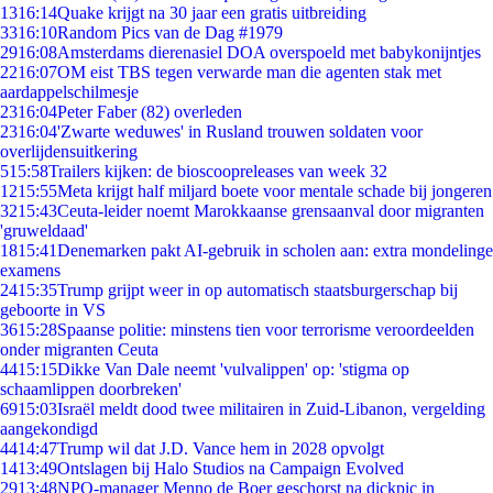
13
16:14
Quake krijgt na 30 jaar een gratis uitbreiding
33
16:10
Random Pics van de Dag #1979
29
16:08
Amsterdams dierenasiel DOA overspoeld met babykonijntjes
22
16:07
OM eist TBS tegen verwarde man die agenten stak met
aardappelschilmesje
23
16:04
Peter Faber (82) overleden
23
16:04
'Zwarte weduwes' in Rusland trouwen soldaten voor
overlijdensuitkering
5
15:58
Trailers kijken: de bioscoopreleases van week 32
12
15:55
Meta krijgt half miljard boete voor mentale schade bij jongeren
32
15:43
Ceuta-leider noemt Marokkaanse grensaanval door migranten
'gruweldaad'
18
15:41
Denemarken pakt AI-gebruik in scholen aan: extra mondelinge
examens
24
15:35
Trump grijpt weer in op automatisch staatsburgerschap bij
geboorte in VS
36
15:28
Spaanse politie: minstens tien voor terrorisme veroordeelden
onder migranten Ceuta
44
15:15
Dikke Van Dale neemt 'vulvalippen' op: 'stigma op
schaamlippen doorbreken'
69
15:03
Israël meldt dood twee militairen in Zuid-Libanon, vergelding
aangekondigd
44
14:47
Trump wil dat J.D. Vance hem in 2028 opvolgt
14
13:49
Ontslagen bij Halo Studios na Campaign Evolved
29
13:48
NPO-manager Menno de Boer geschorst na dickpic in