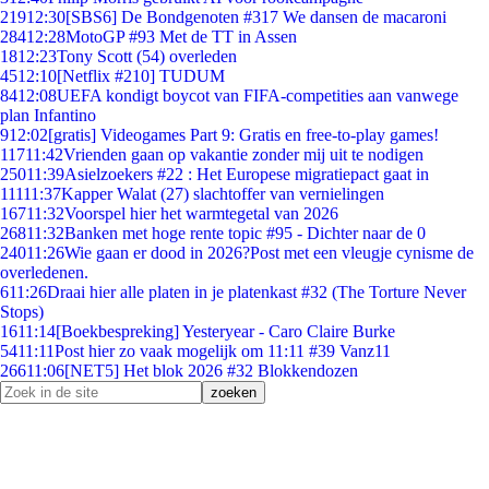
219
12:30
[SBS6] De Bondgenoten #317 We dansen de macaroni
284
12:28
MotoGP #93 Met de TT in Assen
18
12:23
Tony Scott (54) overleden
45
12:10
[Netflix #210] TUDUM
84
12:08
UEFA kondigt boycot van FIFA-competities aan vanwege
plan Infantino
9
12:02
[gratis] Videogames Part 9: Gratis en free-to-play games!
117
11:42
Vrienden gaan op vakantie zonder mij uit te nodigen
250
11:39
Asielzoekers #22 : Het Europese migratiepact gaat in
111
11:37
Kapper Walat (27) slachtoffer van vernielingen
167
11:32
Voorspel hier het warmtegetal van 2026
268
11:32
Banken met hoge rente topic #95 - Dichter naar de 0
240
11:26
Wie gaan er dood in 2026?Post met een vleugje cynisme de
overledenen.
6
11:26
Draai hier alle platen in je platenkast #32 (The Torture Never
Stops)
16
11:14
[Boekbespreking] Yesteryear - Caro Claire Burke
54
11:11
Post hier zo vaak mogelijk om 11:11 #39 Vanz11
266
11:06
[NET5] Het blok 2026 #32 Blokkendozen