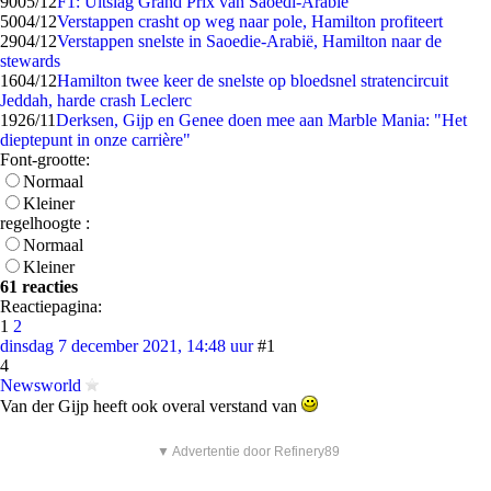
90
05/12
F1: Uitslag Grand Prix van Saoedi-Arabië
50
04/12
Verstappen crasht op weg naar pole, Hamilton profiteert
29
04/12
Verstappen snelste in Saoedie-Arabië, Hamilton naar de
stewards
16
04/12
Hamilton twee keer de snelste op bloedsnel stratencircuit
Jeddah, harde crash Leclerc
19
26/11
Derksen, Gijp en Genee doen mee aan Marble Mania: "Het
dieptepunt in onze carrière"
Font-grootte:
Normaal
Kleiner
regelhoogte :
Normaal
Kleiner
61 reacties
Reactiepagina:
1
2
dinsdag 7 december 2021, 14:48 uur
#1
4
Newsworld
Van der Gijp heeft ook overal verstand van
▼ Advertentie door Refinery89