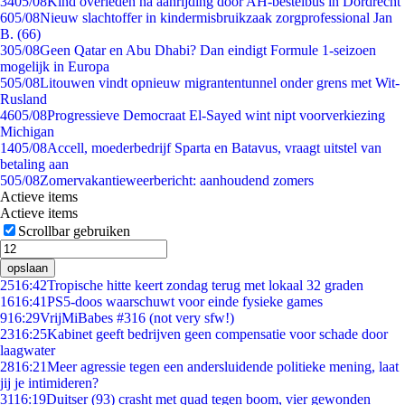
34
05/08
Kind overleden na aanrijding door AH-bestelbus in Dordrecht
6
05/08
Nieuw slachtoffer in kindermisbruikzaak zorgprofessional Jan
B. (66)
3
05/08
Geen Qatar en Abu Dhabi? Dan eindigt Formule 1-seizoen
mogelijk in Europa
5
05/08
Litouwen vindt opnieuw migrantentunnel onder grens met Wit-
Rusland
46
05/08
Progressieve Democraat El-Sayed wint nipt voorverkiezing
Michigan
14
05/08
Accell, moederbedrijf Sparta en Batavus, vraagt uitstel van
betaling aan
5
05/08
Zomervakantieweerbericht: aanhoudend zomers
Actieve items
Actieve items
Scrollbar gebruiken
opslaan
25
16:42
Tropische hitte keert zondag terug met lokaal 32 graden
16
16:41
PS5-doos waarschuwt voor einde fysieke games
9
16:29
VrijMiBabes #316 (not very sfw!)
23
16:25
Kabinet geeft bedrijven geen compensatie voor schade door
laagwater
28
16:21
Meer agressie tegen een andersluidende politieke mening, laat
jij je intimideren?
31
16:19
Duitser (93) crasht met quad tegen boom, vier gewonden