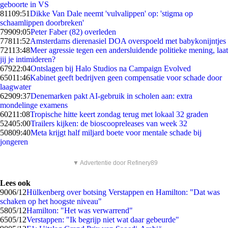
geboorte in VS
811
09:51
Dikke Van Dale neemt 'vulvalippen' op: 'stigma op
schaamlippen doorbreken'
799
09:05
Peter Faber (82) overleden
778
11:52
Amsterdams dierenasiel DOA overspoeld met babykonijntjes
721
13:48
Meer agressie tegen een andersluidende politieke mening, laat
jij je intimideren?
679
22:04
Ontslagen bij Halo Studios na Campaign Evolved
650
11:46
Kabinet geeft bedrijven geen compensatie voor schade door
laagwater
629
09:37
Denemarken pakt AI-gebruik in scholen aan: extra
mondelinge examens
602
11:08
Tropische hitte keert zondag terug met lokaal 32 graden
524
05:00
Trailers kijken: de bioscoopreleases van week 32
508
09:40
Meta krijgt half miljard boete voor mentale schade bij
jongeren
▼ Advertentie door Refinery89
Lees ook
90
06/12
Hülkenberg over botsing Verstappen en Hamilton: "Dat was
schaken op het hoogste niveau"
58
05/12
Hamilton: "Het was verwarrend"
65
05/12
Verstappen: "Ik begrijp niet wat daar gebeurde"