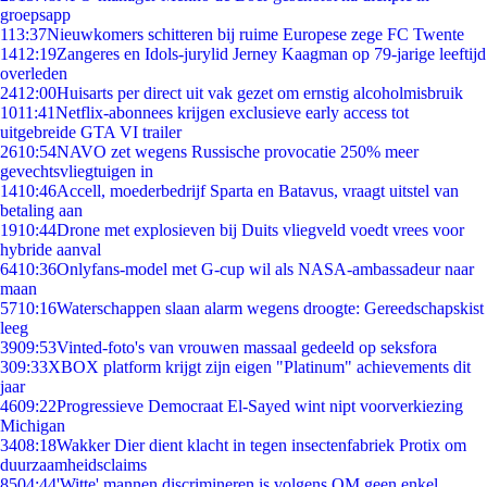
groepsapp
1
13:37
Nieuwkomers schitteren bij ruime Europese zege FC Twente
14
12:19
Zangeres en Idols-jurylid Jerney Kaagman op 79-jarige leeftijd
overleden
24
12:00
Huisarts per direct uit vak gezet om ernstig alcoholmisbruik
10
11:41
Netflix-abonnees krijgen exclusieve early access tot
uitgebreide GTA VI trailer
26
10:54
NAVO zet wegens Russische provocatie 250% meer
gevechtsvliegtuigen in
14
10:46
Accell, moederbedrijf Sparta en Batavus, vraagt uitstel van
betaling aan
19
10:44
Drone met explosieven bij Duits vliegveld voedt vrees voor
hybride aanval
64
10:36
Onlyfans-model met G-cup wil als NASA-ambassadeur naar
maan
57
10:16
Waterschappen slaan alarm wegens droogte: Gereedschapskist
leeg
39
09:53
Vinted-foto's van vrouwen massaal gedeeld op seksfora
3
09:33
XBOX platform krijgt zijn eigen "Platinum" achievements dit
jaar
46
09:22
Progressieve Democraat El-Sayed wint nipt voorverkiezing
Michigan
34
08:18
Wakker Dier dient klacht in tegen insectenfabriek Protix om
duurzaamheidsclaims
85
04:44
'Witte' mannen discrimineren is volgens OM geen enkel