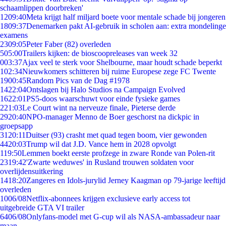
schaamlippen doorbreken'
12
09:40
Meta krijgt half miljard boete voor mentale schade bij jongeren
18
09:37
Denemarken pakt AI-gebruik in scholen aan: extra mondelinge
examens
23
09:05
Peter Faber (82) overleden
5
05:00
Trailers kijken: de bioscoopreleases van week 32
0
03:37
Ajax veel te sterk voor Shelbourne, maar houdt schade beperkt
1
02:34
Nieuwkomers schitteren bij ruime Europese zege FC Twente
19
00:45
Random Pics van de Dag #1978
14
22:04
Ontslagen bij Halo Studios na Campaign Evolved
16
22:01
PS5-doos waarschuwt voor einde fysieke games
2
21:03
Le Court wint na nerveuze finale, Pieterse derde
29
20:40
NPO-manager Menno de Boer geschorst na dickpic in
groepsapp
31
20:11
Duitser (93) crasht met quad tegen boom, vier gewonden
44
20:03
Trump wil dat J.D. Vance hem in 2028 opvolgt
1
19:50
Lemmen boekt eerste profzege in zware Ronde van Polen-rit
23
19:42
'Zwarte weduwes' in Rusland trouwen soldaten voor
overlijdensuitkering
14
18:20
Zangeres en Idols-jurylid Jerney Kaagman op 79-jarige leeftijd
overleden
10
06/08
Netflix-abonnees krijgen exclusieve early access tot
uitgebreide GTA VI trailer
64
06/08
Onlyfans-model met G-cup wil als NASA-ambassadeur naar
maan