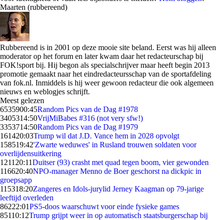
Maarten (rubbereend)
Rubbereend is in 2001 op deze mooie site beland. Eerst was hij alleen
moderator op het forum en later kwam daar het redacteurschap bij
FOK!sport bij. Hij begon als specialschrijver maar heeft begin 2013
promotie gemaakt naar het eindredacteursschap van de sportafdeling
van fok.nl. Inmiddels is hij weer gewoon redacteur die ook algemeen
nieuws en weblogjes schrijft.
Meest gelezen
65359
00:45
Random Pics van de Dag #1978
34053
14:50
VrijMiBabes #316 (not very sfw!)
33537
14:50
Random Pics van de Dag #1979
1614
20:03
Trump wil dat J.D. Vance hem in 2028 opvolgt
1585
19:42
'Zwarte weduwes' in Rusland trouwen soldaten voor
overlijdensuitkering
1211
20:11
Duitser (93) crasht met quad tegen boom, vier gewonden
1166
20:40
NPO-manager Menno de Boer geschorst na dickpic in
groepsapp
1153
18:20
Zangeres en Idols-jurylid Jerney Kaagman op 79-jarige
leeftijd overleden
862
22:01
PS5-doos waarschuwt voor einde fysieke games
851
10:12
Trump grijpt weer in op automatisch staatsburgerschap bij