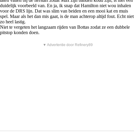
laten vallen bij de herstart zodat Max zijn banden koud zijn, is hier een
duidelijk voorbeeld van. En ja, ik snap dat Hamilton niet wou inhalen
voor de DRS lijn. Dat was slim van beiden en een mooi kat en muis
spel. Maar als het dan mis gaat, is de man achterop altijd fout. Echt niet
zo heel lastig.
Niet te vergeten het langzaam rijden van Bottas zodat ze een dubbele
pitstop konden doen.
▼ Advertentie door Refinery89
dinsdag 7 december 2021, 15:35 uur
#18