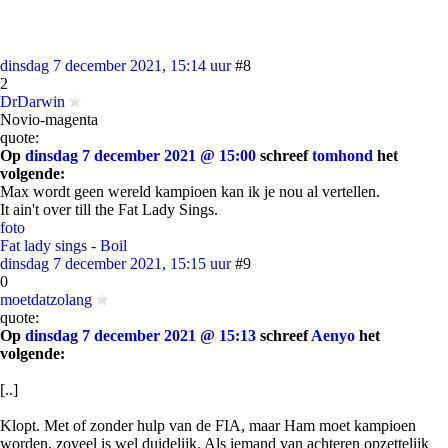
dinsdag 7 december 2021, 15:14 uur
#8
2
DrDarwin
Novio-magenta
quote:
Op
dinsdag 7 december 2021 @ 15:00
schreef
tomhond
het
volgende:
Max wordt geen wereld kampioen kan ik je nou al vertellen.
It ain't over till the Fat Lady Sings.
foto
Fat lady sings - Boil
dinsdag 7 december 2021, 15:15 uur
#9
0
moetdatzolang
quote:
Op
dinsdag 7 december 2021 @ 15:13
schreef
Aenyo
het
volgende:
[..]
Klopt. Met of zonder hulp van de FIA, maar Ham moet kampioen
worden, zoveel is wel duidelijk. Als iemand van achteren opzettelijk