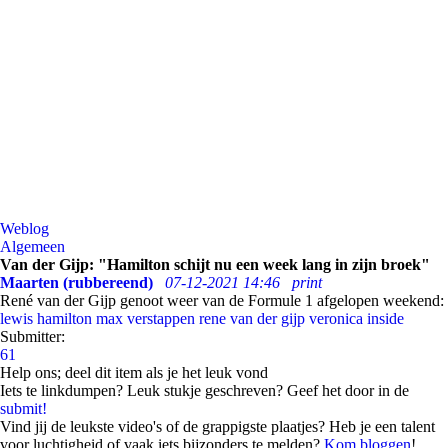
Weblog
Algemeen
Van der Gijp: "Hamilton schijt nu een week lang in zijn broek"
Maarten (rubbereend)
07-12-2021 14:46
print
René van der Gijp genoot weer van de Formule 1 afgelopen weekend:
lewis hamilton
max verstappen
rene van der gijp
veronica inside
Submitter:
61
Help ons; deel dit item als je het leuk vond
Iets te linkdumpen? Leuk stukje geschreven? Geef het door in de
submit!
Vind jij de leukste video's of de grappigste plaatjes? Heb je een talent
voor luchtigheid of vaak iets bijzonders te melden?
Kom bloggen
!