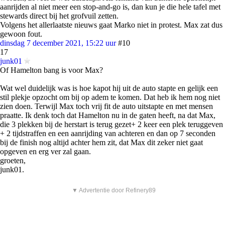
aanrijden al niet meer een stop-and-go is, dan kun je die hele tafel met
stewards direct bij het grofvuil zetten.
Volgens het allerlaatste nieuws gaat Marko niet in protest. Max zat dus
gewoon fout.
dinsdag 7 december 2021, 15:22 uur
#10
17
junk01
Of Hamelton bang is voor Max?
Wat wel duidelijk was is hoe kapot hij uit de auto stapte en gelijk een
stil plekje opzocht om bij op adem te komen. Dat heb ik hem nog niet
zien doen. Terwijl Max toch vrij fit de auto uitstapte en met mensen
praatte. Ik denk toch dat Hamelton nu in de gaten heeft, na dat Max,
die 3 plekken bij de herstart is terug gezet+ 2 keer een plek teruggeven
+ 2 tijdstraffen en een aanrijding van achteren en dan op 7 seconden
bij de finish nog altijd achter hem zit, dat Max dit zeker niet gaat
opgeven en erg ver zal gaan.
groeten,
junk01.
▼ Advertentie door Refinery89