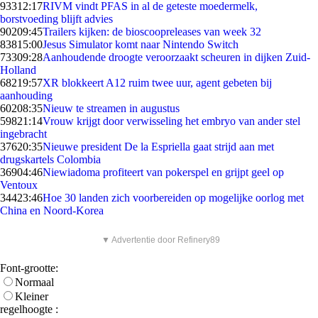
933
12:17
RIVM vindt PFAS in al de geteste moedermelk,
borstvoeding blijft advies
902
09:45
Trailers kijken: de bioscoopreleases van week 32
838
15:00
Jesus Simulator komt naar Nintendo Switch
733
09:28
Aanhoudende droogte veroorzaakt scheuren in dijken Zuid-
Holland
682
19:57
XR blokkeert A12 ruim twee uur, agent gebeten bij
aanhouding
602
08:35
Nieuw te streamen in augustus
598
21:14
Vrouw krijgt door verwisseling het embryo van ander stel
ingebracht
376
20:35
Nieuwe president De la Espriella gaat strijd aan met
drugskartels Colombia
369
04:46
Niewiadoma profiteert van pokerspel en grijpt geel op
Ventoux
344
23:46
Hoe 30 landen zich voorbereiden op mogelijke oorlog met
China en Noord-Korea
▼ Advertentie door Refinery89
Font-grootte:
Normaal
Kleiner
regelhoogte :