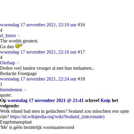
woensdag 17 november 2021, 22:10 uur
#16
4
el_burro
The worlds greatest.
Ga dan
woensdag 17 november 2021, 22:16 uur
#17
4
Otofsap
Deden veel landen vroeger al met hun melaatsen..
Redactie Frontpage
woensdag 17 november 2021, 22:24 uur
#18
1
Innisdemon
quote:
Op
woensdag 17 november 2021 @ 21:41
schreef
Knip
het
volgende:
Welk eiland had men in gedachten? Sealand zou misschien een optie
zijn?
https://nl.wikipedia.org/wiki/Sealand_(micronatie)
Engelsmansplaat
'Me' is géén bezittelijk voornaamwoord