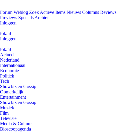
Forum
Weblog
Zoek
Actieve Items
Nieuws
Columns
Reviews
Previews
Specials
Archief
Inloggen
fok.nl
Inloggen
fok.nl
Actueel
Nederland
Internationaal
Economie
Politiek
Tech
Showbiz en Gossip
Opmerkelijk
Entertainment
Showbiz en Gossip
Muziek
Film
Televisie
Media & Cultuur
Bioscoopagenda