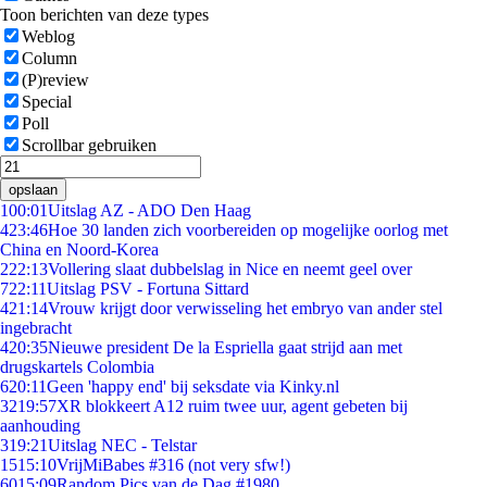
Toon berichten van deze types
Weblog
Column
(P)review
Special
Poll
Scrollbar gebruiken
opslaan
1
00:01
Uitslag AZ - ADO Den Haag
4
23:46
Hoe 30 landen zich voorbereiden op mogelijke oorlog met
China en Noord-Korea
2
22:13
Vollering slaat dubbelslag in Nice en neemt geel over
7
22:11
Uitslag PSV - Fortuna Sittard
4
21:14
Vrouw krijgt door verwisseling het embryo van ander stel
ingebracht
4
20:35
Nieuwe president De la Espriella gaat strijd aan met
drugskartels Colombia
6
20:11
Geen 'happy end' bij seksdate via Kinky.nl
32
19:57
XR blokkeert A12 ruim twee uur, agent gebeten bij
aanhouding
3
19:21
Uitslag NEC - Telstar
15
15:10
VrijMiBabes #316 (not very sfw!)
60
15:09
Random Pics van de Dag #1980