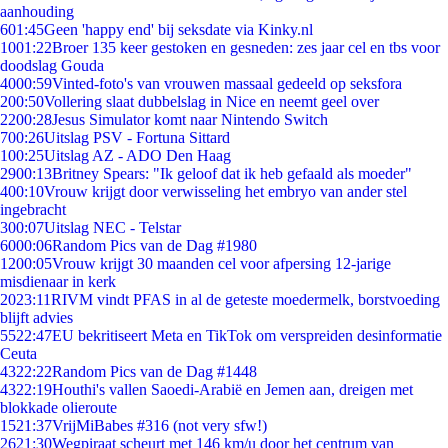
aanhouding
6
01:45
Geen 'happy end' bij seksdate via Kinky.nl
10
01:22
Broer 135 keer gestoken en gesneden: zes jaar cel en tbs voor
doodslag Gouda
40
00:59
Vinted-foto's van vrouwen massaal gedeeld op seksfora
2
00:50
Vollering slaat dubbelslag in Nice en neemt geel over
22
00:28
Jesus Simulator komt naar Nintendo Switch
7
00:26
Uitslag PSV - Fortuna Sittard
1
00:25
Uitslag AZ - ADO Den Haag
29
00:13
Britney Spears: "Ik geloof dat ik heb gefaald als moeder"
4
00:10
Vrouw krijgt door verwisseling het embryo van ander stel
ingebracht
3
00:07
Uitslag NEC - Telstar
60
00:06
Random Pics van de Dag #1980
12
00:05
Vrouw krijgt 30 maanden cel voor afpersing 12-jarige
misdienaar in kerk
20
23:11
RIVM vindt PFAS in al de geteste moedermelk, borstvoeding
blijft advies
55
22:47
EU bekritiseert Meta en TikTok om verspreiden desinformatie
Ceuta
43
22:22
Random Pics van de Dag #1448
43
22:19
Houthi's vallen Saoedi-Arabië en Jemen aan, dreigen met
blokkade olieroute
15
21:37
VrijMiBabes #316 (not very sfw!)
26
21:30
Wegpiraat scheurt met 146 km/u door het centrum van