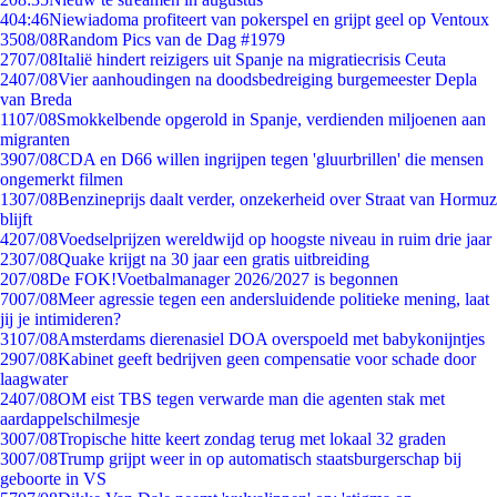
4
04:46
Niewiadoma profiteert van pokerspel en grijpt geel op Ventoux
35
08/08
Random Pics van de Dag #1979
27
07/08
Italië hindert reizigers uit Spanje na migratiecrisis Ceuta
24
07/08
Vier aanhoudingen na doodsbedreiging burgemeester Depla
van Breda
11
07/08
Smokkelbende opgerold in Spanje, verdienden miljoenen aan
migranten
39
07/08
CDA en D66 willen ingrijpen tegen 'gluurbrillen' die mensen
ongemerkt filmen
13
07/08
Benzineprijs daalt verder, onzekerheid over Straat van Hormuz
blijft
42
07/08
Voedselprijzen wereldwijd op hoogste niveau in ruim drie jaar
23
07/08
Quake krijgt na 30 jaar een gratis uitbreiding
2
07/08
De FOK!Voetbalmanager 2026/2027 is begonnen
70
07/08
Meer agressie tegen een andersluidende politieke mening, laat
jij je intimideren?
31
07/08
Amsterdams dierenasiel DOA overspoeld met babykonijntjes
29
07/08
Kabinet geeft bedrijven geen compensatie voor schade door
laagwater
24
07/08
OM eist TBS tegen verwarde man die agenten stak met
aardappelschilmesje
30
07/08
Tropische hitte keert zondag terug met lokaal 32 graden
30
07/08
Trump grijpt weer in op automatisch staatsburgerschap bij
geboorte in VS