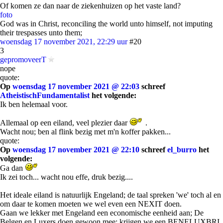
Of komen ze dan naar de ziekenhuizen op het vaste land?
foto
God was in Christ, reconciling the world unto himself, not imputing
their trespasses unto them;
woensdag 17 november 2021, 22:29 uur
#20
3
gepromoveerT
nope
quote:
Op
woensdag 17 november 2021 @ 22:03
schreef
AtheistischFundamentalist
het volgende:
Ik ben helemaal voor.
Allemaal op een eiland, veel plezier daar
.
Wacht nou; ben al flink bezig met m'n koffer pakken...
quote:
Op
woensdag 17 november 2021 @ 22:10
schreef
el_burro
het
volgende:
Ga dan
Ik zei toch... wacht nou effe, druk bezig....
Het ideale eiland is natuurlijk Engeland; de taal spreken 'we' toch al en
om daar te komen moeten we wel even een NEXIT doen.
Gaan we lekker met Engeland een economische eenheid aan; De
Belgen en Luxers doen gewoon mee; krijgen we een BENELUXBRI.