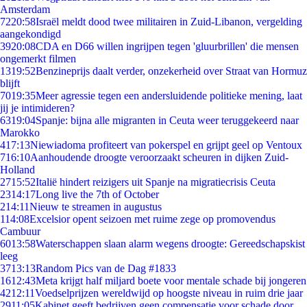
Amsterdam
72
20:58
Israël meldt dood twee militairen in Zuid-Libanon, vergelding
aangekondigd
39
20:08
CDA en D66 willen ingrijpen tegen 'gluurbrillen' die mensen
ongemerkt filmen
13
19:52
Benzineprijs daalt verder, onzekerheid over Straat van Hormuz
blijft
70
19:35
Meer agressie tegen een andersluidende politieke mening, laat
jij je intimideren?
63
19:04
Spanje: bijna alle migranten in Ceuta weer teruggekeerd naar
Marokko
4
17:13
Niewiadoma profiteert van pokerspel en grijpt geel op Ventoux
7
16:10
Aanhoudende droogte veroorzaakt scheuren in dijken Zuid-
Holland
27
15:52
Italië hindert reizigers uit Spanje na migratiecrisis Ceuta
23
14:17
Long live the 7th of October
2
14:11
Nieuw te streamen in augustus
1
14:08
Excelsior opent seizoen met ruime zege op promovendus
Cambuur
60
13:58
Waterschappen slaan alarm wegens droogte: Gereedschapskist
leeg
37
13:13
Random Pics van de Dag #1833
16
12:43
Meta krijgt half miljard boete voor mentale schade bij jongeren
42
12:11
Voedselprijzen wereldwijd op hoogste niveau in ruim drie jaar
29
11:05
Kabinet geeft bedrijven geen compensatie voor schade door