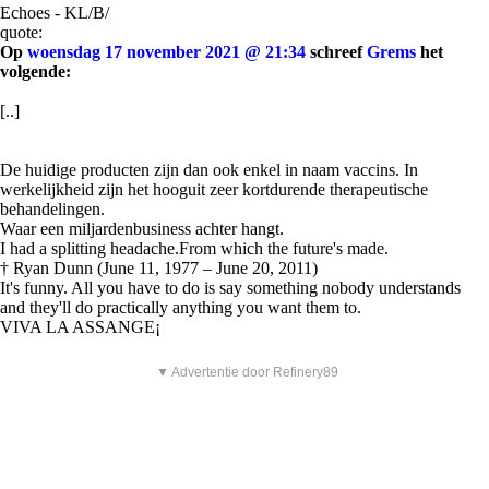
Echoes - KL/B/
quote:
Op
woensdag 17 november 2021 @ 21:34
schreef
Grems
het
volgende:
[..]
De huidige producten zijn dan ook enkel in naam vaccins. In
werkelijkheid zijn het hooguit zeer kortdurende therapeutische
behandelingen.
Waar een miljardenbusiness achter hangt.
I had a splitting headache.From which the future's made.
† Ryan Dunn (June 11, 1977 – June 20, 2011)
It's funny. All you have to do is say something nobody understands
and they'll do practically anything you want them to.
VIVA LA ASSANGE¡
▼ Advertentie door Refinery89