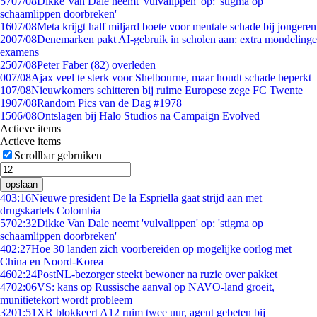
57
07/08
Dikke Van Dale neemt 'vulvalippen' op: 'stigma op
schaamlippen doorbreken'
16
07/08
Meta krijgt half miljard boete voor mentale schade bij jongeren
20
07/08
Denemarken pakt AI-gebruik in scholen aan: extra mondelinge
examens
25
07/08
Peter Faber (82) overleden
0
07/08
Ajax veel te sterk voor Shelbourne, maar houdt schade beperkt
1
07/08
Nieuwkomers schitteren bij ruime Europese zege FC Twente
19
07/08
Random Pics van de Dag #1978
15
06/08
Ontslagen bij Halo Studios na Campaign Evolved
Actieve items
Actieve items
Scrollbar gebruiken
opslaan
4
03:16
Nieuwe president De la Espriella gaat strijd aan met
drugskartels Colombia
57
02:32
Dikke Van Dale neemt 'vulvalippen' op: 'stigma op
schaamlippen doorbreken'
4
02:27
Hoe 30 landen zich voorbereiden op mogelijke oorlog met
China en Noord-Korea
46
02:24
PostNL-bezorger steekt bewoner na ruzie over pakket
47
02:06
VS: kans op Russische aanval op NAVO-land groeit,
munitietekort wordt probleem
32
01:51
XR blokkeert A12 ruim twee uur, agent gebeten bij