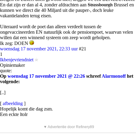
En dat zijn er dan al 4, zonder afdrachten aan
Strassbourgh
Brussel en
kunnen we direct die 40 Miljard uit die pauper-, doch leuke
vakantielanden terug eisen.
Uiteraard wordt de poet dan alleen verdeelt tussen de
ongevaccineerden EN natuurlijk ook de pensioenpoet, waarvan velen
willen dat een winnend systeem om zeep wordt geholpen.
Ik zeg: DOEN
woensdag 17 november 2021, 22:33 uur
#21
1
Ikbenjevriendniet
Opiniemaker
quote:
Op
woensdag 17 november 2021 @ 22:26
schreef
Alarmonoff
het
volgende:
[..]
[
afbeelding
]
Hopelijk komt die dag zsm.
Een eckte ltolr
▼ Advertentie door Refinery89