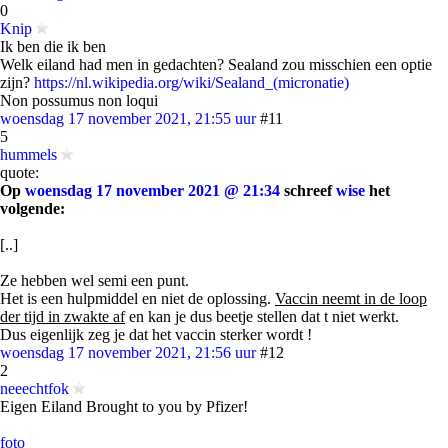
0
Knip
Ik ben die ik ben
Welk eiland had men in gedachten? Sealand zou misschien een optie
zijn?
https://nl.wikipedia.org/wiki/Sealand_(micronatie)
Non possumus non loqui
woensdag 17 november 2021, 21:55 uur
#11
5
hummels
quote:
Op
woensdag 17 november 2021 @ 21:34
schreef
wise
het
volgende:
[..]
Ze hebben wel semi een punt.
Het is een hulpmiddel en niet de oplossing.
Vaccin neemt in de loop
der tijd in zwakte af
en kan je dus beetje stellen dat t niet werkt.
Dus eigenlijk zeg je dat het vaccin sterker wordt !
woensdag 17 november 2021, 21:56 uur
#12
2
neeechtfok
Eigen Eiland Brought to you by Pfizer!
foto