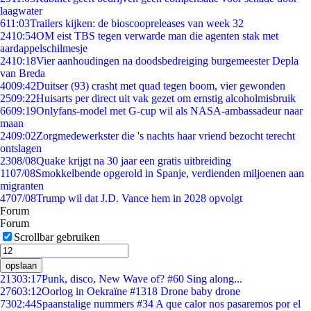
laagwater
6
11:03
Trailers kijken: de bioscoopreleases van week 32
24
10:54
OM eist TBS tegen verwarde man die agenten stak met
aardappelschilmesje
24
10:18
Vier aanhoudingen na doodsbedreiging burgemeester Depla
van Breda
40
09:42
Duitser (93) crasht met quad tegen boom, vier gewonden
25
09:22
Huisarts per direct uit vak gezet om ernstig alcoholmisbruik
66
09:19
Onlyfans-model met G-cup wil als NASA-ambassadeur naar
maan
24
09:02
Zorgmedewerkster die 's nachts haar vriend bezocht terecht
ontslagen
23
08/08
Quake krijgt na 30 jaar een gratis uitbreiding
11
07/08
Smokkelbende opgerold in Spanje, verdienden miljoenen aan
migranten
47
07/08
Trump wil dat J.D. Vance hem in 2028 opvolgt
Forum
Forum
Scrollbar gebruiken
opslaan
213
03:17
Punk, disco, New Wave of? #60 Sing along...
276
03:12
Oorlog in Oekraïne #1318 Drone baby drone
73
02:44
Spaanstalige nummers #34 A que calor nos pasaremos por el