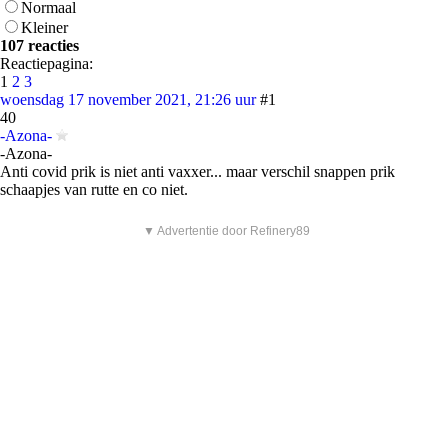
Normaal
Kleiner
107 reacties
Reactiepagina:
1
2
3
woensdag 17 november 2021, 21:26 uur
#1
40
-Azona-
-Azona-
Anti covid prik is niet anti vaxxer... maar verschil snappen prik
schaapjes van rutte en co niet.
▼ Advertentie door Refinery89