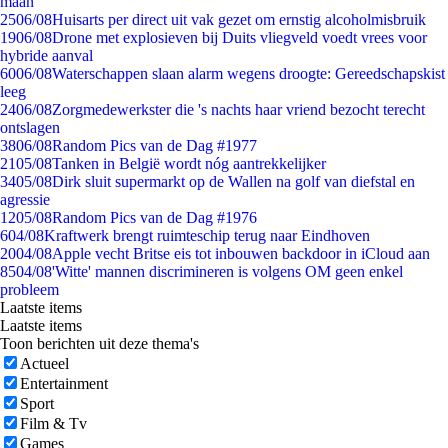
maan
25
06/08
Huisarts per direct uit vak gezet om ernstig alcoholmisbruik
19
06/08
Drone met explosieven bij Duits vliegveld voedt vrees voor
hybride aanval
60
06/08
Waterschappen slaan alarm wegens droogte: Gereedschapskist
leeg
24
06/08
Zorgmedewerkster die 's nachts haar vriend bezocht terecht
ontslagen
38
06/08
Random Pics van de Dag #1977
21
05/08
Tanken in België wordt nóg aantrekkelijker
34
05/08
Dirk sluit supermarkt op de Wallen na golf van diefstal en
agressie
12
05/08
Random Pics van de Dag #1976
6
04/08
Kraftwerk brengt ruimteschip terug naar Eindhoven
20
04/08
Apple vecht Britse eis tot inbouwen backdoor in iCloud aan
85
04/08
'Witte' mannen discrimineren is volgens OM geen enkel
probleem
Laatste items
Laatste items
Toon berichten uit deze thema's
Actueel
Entertainment
Sport
Film & Tv
Games