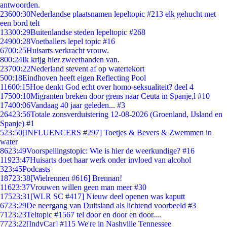
antwoorden.
236
00:30
Nederlandse plaatsnamen lepeltopic #213 elk gehucht met
een bord telt
133
00:29
Buitenlandse steden lepeltopic #268
249
00:28
Voetballers lepel topic #16
67
00:25
Huisarts verkracht vrouw.
8
00:24
Ik krijg hier zweethanden van.
237
00:22
Nederland stevent af op watertekort
5
00:18
Eindhoven heeft eigen Reflecting Pool
116
00:15
Hoe denkt God echt over homo-seksualiteit? deel 4
175
00:10
Migranten breken door grens naar Ceuta in Spanje,l #10
174
00:06
Vandaag 40 jaar geleden... #3
264
23:56
Totale zonsverduistering 12-08-2026 (Groenland, IJsland en
Spanje) #1
5
23:50
[INFLUENCERS #297] Toetjes & Bevers & Zwemmen in
water
86
23:49
Voorspellingstopic: Wie is hier de weerkundige? #16
119
23:47
Huisarts doet haar werk onder invloed van alcohol
3
23:45
Podcasts
187
23:38
[Wielrennen #616] Brennan!
116
23:37
Vrouwen willen geen man meer #30
175
23:31
[WLR SC #417] Nieuw deel openen was kaputt
67
23:29
De neergang van Duitsland als lichtend voorbeeld #3
71
23:23
Teltopic #1567 tel door en door en door....
77
23:22
[IndyCar] #115 We're in Nashville Tennessee