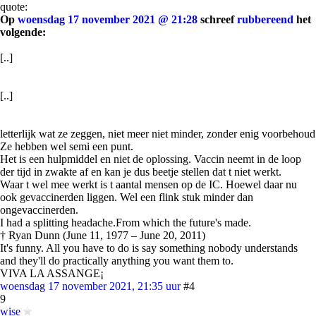
quote:
Op
woensdag 17 november 2021 @ 21:28
schreef
rubbereend
het
volgende:
[..]
[..]
letterlijk wat ze zeggen, niet meer niet minder, zonder enig voorbehoud
Ze hebben wel semi een punt.
Het is een hulpmiddel en niet de oplossing. Vaccin neemt in de loop
der tijd in zwakte af en kan je dus beetje stellen dat t niet werkt.
Waar t wel mee werkt is t aantal mensen op de IC. Hoewel daar nu
ook gevaccinerden liggen. Wel een flink stuk minder dan
ongevaccinerden.
I had a splitting headache.From which the future's made.
† Ryan Dunn (June 11, 1977 – June 20, 2011)
It's funny. All you have to do is say something nobody understands
and they'll do practically anything you want them to.
VIVA LA ASSANGE¡
woensdag 17 november 2021, 21:35 uur
#4
9
wise