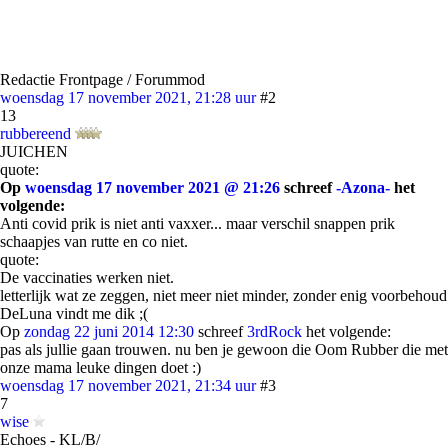
Redactie Frontpage / Forummod
woensdag 17 november 2021, 21:28 uur
#2
13
rubbereend
JUICHEN
quote:
Op
woensdag 17 november 2021 @ 21:26
schreef
-Azona-
het
volgende:
Anti covid prik is niet anti vaxxer... maar verschil snappen prik
schaapjes van rutte en co niet.
quote:
De vaccinaties werken niet.
letterlijk wat ze zeggen, niet meer niet minder, zonder enig voorbehoud
DeLuna vindt me dik ;(
Op
zondag 22 juni 2014 12:30
schreef
3rdRock
het volgende:
pas als jullie gaan trouwen. nu ben je gewoon die Oom Rubber die met
onze mama leuke dingen doet :)
woensdag 17 november 2021, 21:34 uur
#3
7
wise
Echoes - KL/B/