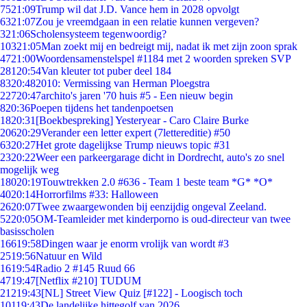
75
21:09
Trump wil dat J.D. Vance hem in 2028 opvolgt
63
21:07
Zou je vreemdgaan in een relatie kunnen vergeven?
3
21:06
Scholensysteem tegenwoordig?
103
21:05
Man zoekt mij en bedreigt mij, nadat ik met zijn zoon sprak
47
21:00
Woordensamenstelspel #1184 met 2 woorden spreken SVP
281
20:54
Van kleuter tot puber deel 184
83
20:48
2010: Vermissing van Herman Ploegstra
227
20:47
archito's jaren '70 huis #5 - Een nieuw begin
8
20:36
Poepen tijdens het tandenpoetsen
18
20:31
[Boekbespreking] Yesteryear - Caro Claire Burke
206
20:29
Verander een letter expert (7lettereditie) #50
63
20:27
Het grote dagelijkse Trump nieuws topic #31
23
20:22
Weer een parkeergarage dicht in Dordrecht, auto's zo snel
mogelijk weg
180
20:19
Touwtrekken 2.0 #636 - Team 1 beste team *G* *O*
40
20:14
Horrorfilms #33: Halloween
26
20:07
Twee zwaargewonden bij eenzijdig ongeval Zeeland.
52
20:05
OM-Teamleider met kinderporno is oud-directeur van twee
basisscholen
166
19:58
Dingen waar je enorm vrolijk van wordt #3
25
19:56
Natuur en Wild
16
19:54
Radio 2 #145 Ruud 66
47
19:47
[Netflix #210] TUDUM
212
19:43
[NL] Street View Quiz [#122] - Loogisch toch
101
19:43
De landelijke hittegolf van 2026