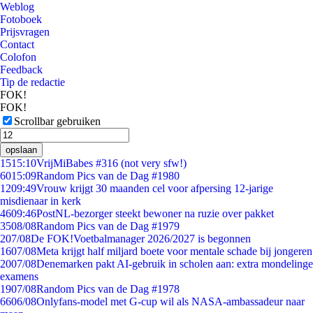
Weblog
Fotoboek
Prijsvragen
Contact
Colofon
Feedback
Tip de redactie
FOK!
FOK!
Scrollbar gebruiken
opslaan
15
15:10
VrijMiBabes #316 (not very sfw!)
60
15:09
Random Pics van de Dag #1980
12
09:49
Vrouw krijgt 30 maanden cel voor afpersing 12-jarige
misdienaar in kerk
46
09:46
PostNL-bezorger steekt bewoner na ruzie over pakket
35
08/08
Random Pics van de Dag #1979
2
07/08
De FOK!Voetbalmanager 2026/2027 is begonnen
16
07/08
Meta krijgt half miljard boete voor mentale schade bij jongeren
20
07/08
Denemarken pakt AI-gebruik in scholen aan: extra mondelinge
examens
19
07/08
Random Pics van de Dag #1978
66
06/08
Onlyfans-model met G-cup wil als NASA-ambassadeur naar