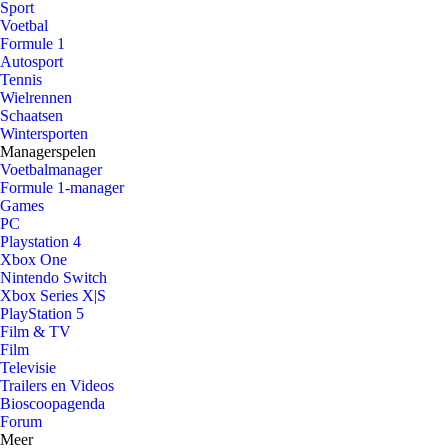
Sport
Voetbal
Formule 1
Autosport
Tennis
Wielrennen
Schaatsen
Wintersporten
Managerspelen
Voetbalmanager
Formule 1-manager
Games
PC
Playstation 4
Xbox One
Nintendo Switch
Xbox Series X|S
PlayStation 5
Film & TV
Film
Televisie
Trailers en Videos
Bioscoopagenda
Forum
Meer