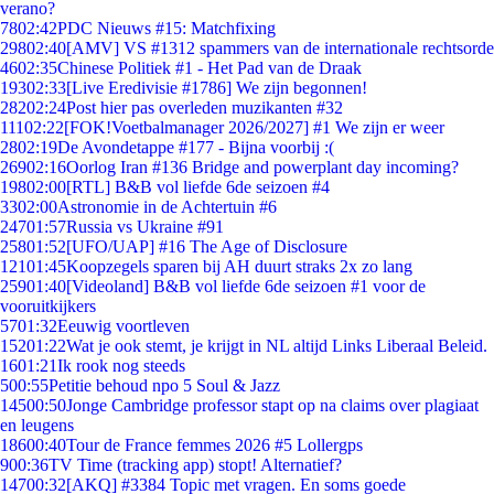
verano?
78
02:42
PDC Nieuws #15: Matchfixing
298
02:40
[AMV] VS #1312 spammers van de internationale rechtsorde
46
02:35
Chinese Politiek #1 - Het Pad van de Draak
193
02:33
[Live Eredivisie #1786] We zijn begonnen!
282
02:24
Post hier pas overleden muzikanten #32
111
02:22
[FOK!Voetbalmanager 2026/2027] #1 We zijn er weer
28
02:19
De Avondetappe #177 - Bijna voorbij :(
269
02:16
Oorlog Iran #136 Bridge and powerplant day incoming?
198
02:00
[RTL] B&B vol liefde 6de seizoen #4
33
02:00
Astronomie in de Achtertuin #6
247
01:57
Russia vs Ukraine #91
258
01:52
[UFO/UAP] #16 The Age of Disclosure
121
01:45
Koopzegels sparen bij AH duurt straks 2x zo lang
259
01:40
[Videoland] B&B vol liefde 6de seizoen #1 voor de
vooruitkijkers
57
01:32
Eeuwig voortleven
152
01:22
Wat je ook stemt, je krijgt in NL altijd Links Liberaal Beleid.
16
01:21
Ik rook nog steeds
5
00:55
Petitie behoud npo 5 Soul & Jazz
145
00:50
Jonge Cambridge professor stapt op na claims over plagiaat
en leugens
186
00:40
Tour de France femmes 2026 #5 Lollergps
9
00:36
TV Time (tracking app) stopt! Alternatief?
147
00:32
[AKQ] #3384 Topic met vragen. En soms goede