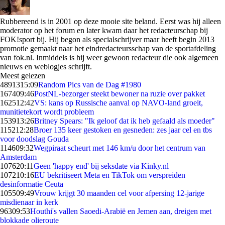
Rubbereend is in 2001 op deze mooie site beland. Eerst was hij alleen
moderator op het forum en later kwam daar het redacteurschap bij
FOK!sport bij. Hij begon als specialschrijver maar heeft begin 2013
promotie gemaakt naar het eindredacteursschap van de sportafdeling
van fok.nl. Inmiddels is hij weer gewoon redacteur die ook algemeen
nieuws en weblogjes schrijft.
Meest gelezen
48913
15:09
Random Pics van de Dag #1980
1674
09:46
PostNL-bezorger steekt bewoner na ruzie over pakket
1625
12:42
VS: kans op Russische aanval op NAVO-land groeit,
munitietekort wordt probleem
1539
13:26
Britney Spears: "Ik geloof dat ik heb gefaald als moeder"
1152
12:28
Broer 135 keer gestoken en gesneden: zes jaar cel en tbs
voor doodslag Gouda
1146
09:32
Wegpiraat scheurt met 146 km/u door het centrum van
Amsterdam
1076
20:11
Geen 'happy end' bij seksdate via Kinky.nl
1072
10:16
EU bekritiseert Meta en TikTok om verspreiden
desinformatie Ceuta
1055
09:49
Vrouw krijgt 30 maanden cel voor afpersing 12-jarige
misdienaar in kerk
963
09:53
Houthi's vallen Saoedi-Arabië en Jemen aan, dreigen met
blokkade olieroute