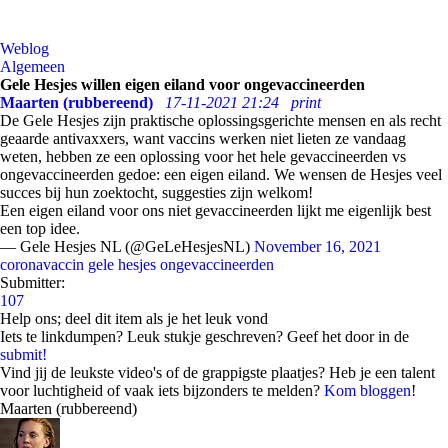
Weblog
Algemeen
Gele Hesjes willen eigen eiland voor ongevaccineerden
Maarten (rubbereend)
17-11-2021 21:24
print
De Gele Hesjes zijn praktische oplossingsgerichte mensen en als recht
geaarde antivaxxers, want vaccins werken niet lieten ze vandaag
weten, hebben ze een oplossing voor het hele gevaccineerden vs
ongevaccineerden gedoe: een eigen eiland. We wensen de Hesjes veel
succes bij hun zoektocht, suggesties zijn welkom!
Een eigen eiland voor ons niet gevaccineerden lijkt me eigenlijk best
een top idee.
— Gele Hesjes NL (@GeLeHesjesNL)
November 16, 2021
coronavaccin
gele hesjes
ongevaccineerden
Submitter:
107
Help ons; deel dit item als je het leuk vond
Iets te linkdumpen? Leuk stukje geschreven? Geef het door in de
submit!
Vind jij de leukste video's of de grappigste plaatjes? Heb je een talent
voor luchtigheid of vaak iets bijzonders te melden?
Kom bloggen
!
Maarten (rubbereend)