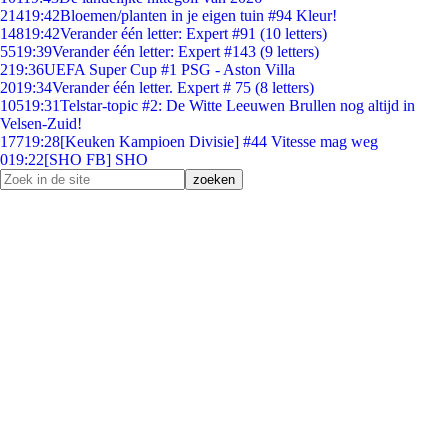
214
19:42
Bloemen/planten in je eigen tuin #94 Kleur!
148
19:42
Verander één letter: Expert #91 (10 letters)
55
19:39
Verander één letter: Expert #143 (9 letters)
2
19:36
UEFA Super Cup #1 PSG - Aston Villa
20
19:34
Verander één letter. Expert # 75 (8 letters)
105
19:31
Telstar-topic #2: De Witte Leeuwen Brullen nog altijd in
Velsen-Zuid!
177
19:28
[Keuken Kampioen Divisie] #44 Vitesse mag weg
0
19:22
[SHO FB] SHO