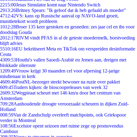
22
15:00
Jesus Simulator komt naar Nintendo Switch
29
13:26
Britney Spears: "Ik geloof dat ik heb gefaald als moeder"
47
12:42
VS: kans op Russische aanval op NAVO-land groeit,
munitietekort wordt probleem
10
12:28
Broer 135 keer gestoken en gesneden: zes jaar cel en tbs voor
doodslag Gouda
20
12:17
RIVM vindt PFAS in al de geteste moedermelk, borstvoeding
blijft advies
55
10:16
EU bekritiseert Meta en TikTok om verspreiden desinformatie
Ceuta
43
09:53
Houthi's vallen Saoedi-Arabië en Jemen aan, dreigen met
blokkade olieroute
12
09:49
Vrouw krijgt 30 maanden cel voor afpersing 12-jarige
misdienaar in kerk
46
09:46
PostNL-bezorger steekt bewoner na ruzie over pakket
6
09:45
Trailers kijken: de bioscoopreleases van week 32
26
09:32
Wegpiraat scheurt met 146 km/u door het centrum van
Amsterdam
7
09:28
Aanhoudende droogte veroorzaakt scheuren in dijken Zuid-
Holland
0
08:59
Van de Zandschulp overleeft matchpoints, ook Griekspoor
verder in Montreal
1
08:56
Excelsior opent seizoen met ruime zege op promovendus
Cambuur
2
08:35
Nieuw te streamen in augustus