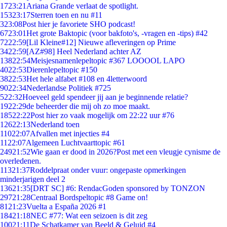
17
23:21
Ariana Grande verlaat de spotlight.
153
23:17
Sterren toen en nu #11
3
23:08
Post hier je favoriete SHO podcast!
67
23:01
Het grote Baktopic (voor bakfoto's, -vragen en -tips) #42
72
22:59
[Lil Kleine#12] Nieuwe afleveringen op Prime
34
22:59
[AZ#98] Heel Nederland achter AZ
138
22:54
Meisjesnamenlepeltopic #367 LOOOOL LAPO
40
22:53
Dierenlepeltopic #150
38
22:53
Het hele alfabet #108 en 4letterwoord
90
22:34
Nederlandse Politiek #725
5
22:32
Hoeveel geld spendeer jij aan je beginnende relatie?
19
22:29
de beheerder die mij oh zo moe maakt.
185
22:22
Post hier zo vaak mogelijk om 22:22 uur #76
126
22:13
Nederland toen
110
22:07
Afvallen met injecties #4
11
22:07
Algemeen Luchtvaarttopic #61
249
21:52
Wie gaan er dood in 2026?Post met een vleugje cynisme de
overledenen.
113
21:37
Roddelpraat onder vuur: ongepaste opmerkingen
minderjarigen deel 2
136
21:35
[DRT SC] #6: RendacGoden sponsored by TONZON
297
21:28
Centraal Bordspeltopic #8 Game on!
81
21:23
Vuelta a España 2026 #1
184
21:18
NEC #77: Wat een seizoen is dit zeg
100
21:11
De Schatkamer van Beeld & Geluid #4