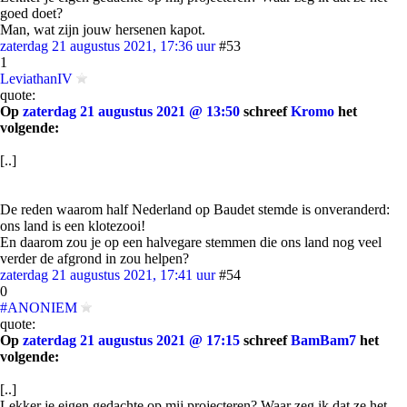
goed doet?
Man, wat zijn jouw hersenen kapot.
zaterdag 21 augustus 2021, 17:36 uur
#53
1
LeviathanIV
quote:
Op
zaterdag 21 augustus 2021 @ 13:50
schreef
Kromo
het
volgende:
[..]
De reden waarom half Nederland op Baudet stemde is onveranderd:
ons land is een klotezooi!
En daarom zou je op een halvegare stemmen die ons land nog veel
verder de afgrond in zou helpen?
zaterdag 21 augustus 2021, 17:41 uur
#54
0
#ANONIEM
quote:
Op
zaterdag 21 augustus 2021 @ 17:15
schreef
BamBam7
het
volgende:
[..]
Lekker je eigen gedachte op mij projecteren? Waar zeg ik dat ze het