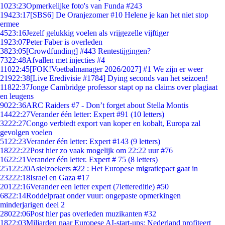
10
23:23
Opmerkelijke foto's van Funda #243
194
23:17
[SBS6] De Oranjezomer #10 Helene je kan het niet stop
ermee
45
23:16
Jezelf gelukkig voelen als vrijgezelle vijftiger
19
23:07
Peter Faber is overleden
38
23:05
[Crowdfunding] #443 Rentestijgingen?
73
22:48
Afvallen met injecties #4
110
22:45
[FOK!Voetbalmanager 2026/2027] #1 We zijn er weer
219
22:38
[Live Eredivisie #1784] Dying seconds van het seizoen!
118
22:37
Jonge Cambridge professor stapt op na claims over plagiaat
en leugens
90
22:36
ARC Raiders #7 - Don’t forget about Stella Montis
144
22:27
Verander één letter: Expert #91 (10 letters)
32
22:27
Congo verbiedt export van koper en kobalt, Europa zal
gevolgen voelen
51
22:23
Verander één letter: Expert #143 (9 letters)
182
22:22
Post hier zo vaak mogelijk om 22:22 uur #76
16
22:21
Verander één letter. Expert # 75 (8 letters)
251
22:20
Asielzoekers #22 : Het Europese migratiepact gaat in
232
22:18
Israel en Gaza #17
201
22:16
Verander een letter expert (7lettereditie) #50
68
22:14
Roddelpraat onder vuur: ongepaste opmerkingen
minderjarigen deel 2
280
22:06
Post hier pas overleden muzikanten #32
18
22:03
Miljarden naar Europese AI-start-ups: Nederland profiteert