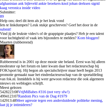
afghanistan
ank bijleveld
ankie broekers-knol
johan derksen
sigrid
kaag
veronica inside
video
Submitter:
89
Help ons; deel dit item als je het leuk vond
Iets te linkdumpen? Leuk stukje geschreven? Geef het door in de
submit!
Vind jij de leukste video's of de grappigste plaatjes? Heb je een talent
voor luchtigheid of vaak iets bijzonders te melden?
Kom bloggen
!
Maarten (rubbereend)
Rubbereend is in 2001 op deze mooie site beland. Eerst was hij alleen
moderator op het forum en later kwam daar het redacteurschap bij
FOK!sport bij. Hij begon als specialschrijver maar heeft begin 2013
promotie gemaakt naar het eindredacteursschap van de sportafdeling
van fok.nl. Inmiddels is hij weer gewoon redacteur die ook algemeen
nieuws en weblogjes schrijft.
Meest gelezen
54282
23:08
VrijMiBabes #316 (not very sfw!)
49941
23:07
Random Pics van de Dag #1979
1429
13:48
Meer agressie tegen een andersluidende politieke mening,
laat jij je intimideren?