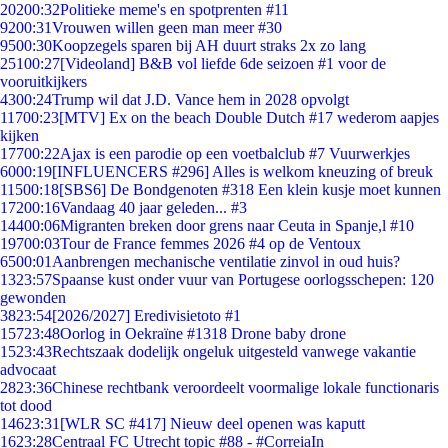
202
00:32
Politieke meme's en spotprenten #11
92
00:31
Vrouwen willen geen man meer #30
95
00:30
Koopzegels sparen bij AH duurt straks 2x zo lang
251
00:27
[Videoland] B&B vol liefde 6de seizoen #1 voor de
vooruitkijkers
43
00:24
Trump wil dat J.D. Vance hem in 2028 opvolgt
117
00:23
[MTV] Ex on the beach Double Dutch #17 wederom aapjes
kijken
177
00:22
Ajax is een parodie op een voetbalclub #7 Vuurwerkjes
60
00:19
[INFLUENCERS #296] Alles is welkom kneuzing of breuk
115
00:18
[SBS6] De Bondgenoten #318 Een klein kusje moet kunnen
172
00:16
Vandaag 40 jaar geleden... #3
144
00:06
Migranten breken door grens naar Ceuta in Spanje,l #10
197
00:03
Tour de France femmes 2026 #4 op de Ventoux
65
00:01
Aanbrengen mechanische ventilatie zinvol in oud huis?
13
23:57
Spaanse kust onder vuur van Portugese oorlogsschepen: 120
gewonden
38
23:54
[2026/2027] Eredivisietoto #1
157
23:48
Oorlog in Oekraïne #1318 Drone baby drone
15
23:43
Rechtszaak dodelijk ongeluk uitgesteld vanwege vakantie
advocaat
28
23:36
Chinese rechtbank veroordeelt voormalige lokale functionaris
tot dood
146
23:31
[WLR SC #417] Nieuw deel openen was kaputt
16
23:28
Centraal FC Utrecht topic #88 - #CorreiaIn