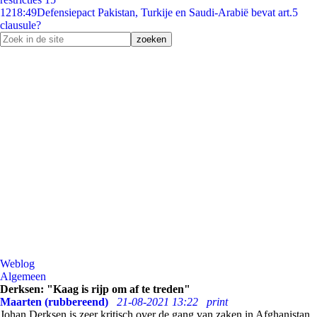
12
18:49
Defensiepact Pakistan, Turkije en Saudi-Arabië bevat art.5
clausule?
Weblog
Algemeen
Derksen: "Kaag is rijp om af te treden"
Maarten (rubbereend)
21-08-2021 13:22
print
Johan Derksen is zeer kritisch over de gang van zaken in Afghanistan.