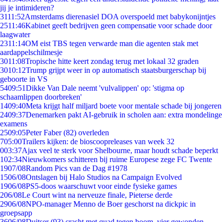
jij je intimideren?
31
11:52
Amsterdams dierenasiel DOA overspoeld met babykonijntjes
25
11:46
Kabinet geeft bedrijven geen compensatie voor schade door
laagwater
23
11:14
OM eist TBS tegen verwarde man die agenten stak met
aardappelschilmesje
30
11:08
Tropische hitte keert zondag terug met lokaal 32 graden
30
10:12
Trump grijpt weer in op automatisch staatsburgerschap bij
geboorte in VS
54
09:51
Dikke Van Dale neemt 'vulvalippen' op: 'stigma op
schaamlippen doorbreken'
14
09:40
Meta krijgt half miljard boete voor mentale schade bij jongeren
24
09:37
Denemarken pakt AI-gebruik in scholen aan: extra mondelinge
examens
25
09:05
Peter Faber (82) overleden
7
05:00
Trailers kijken: de bioscoopreleases van week 32
0
03:37
Ajax veel te sterk voor Shelbourne, maar houdt schade beperkt
1
02:34
Nieuwkomers schitteren bij ruime Europese zege FC Twente
19
07/08
Random Pics van de Dag #1978
15
06/08
Ontslagen bij Halo Studios na Campaign Evolved
19
06/08
PS5-doos waarschuwt voor einde fysieke games
2
06/08
Le Court wint na nerveuze finale, Pieterse derde
29
06/08
NPO-manager Menno de Boer geschorst na dickpic in
groepsapp
36
06/08
Duitser (93) crasht met quad tegen boom, vier gewonden