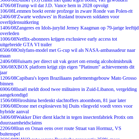
47
06/08
Trump wil dat J.D. Vance hem in 2028 opvolgt
1
06/08
Lemmen boekt eerste profzege in zware Ronde van Polen-rit
24
06/08
'Zwarte weduwes' in Rusland trouwen soldaten voor
overlijdensuitkering
14
06/08
Zangeres en Idols-jurylid Jerney Kaagman op 79-jarige leeftijd
overleden
10
06/08
Netflix-abonnees krijgen exclusieve early access tot
uitgebreide GTA VI trailer
65
06/08
Onlyfans-model met G-cup wil als NASA-ambassadeur naar
maan
24
06/08
Huisarts per direct uit vak gezet om ernstig alcoholmisbruik
3
06/08
XBOX platform krijgt zijn eigen "Platinum" achievements dit
jaar
12
06/08
Capibara's lopen Braziliaans parlementsgebouw Mato Grosso
binnen
69
06/08
Israël meldt dood twee militairen in Zuid-Libanon, vergelding
aangekondigd
15
06/08
Hiroshima herdenkt slachtoffers atoombom, 81 jaar later
19
06/08
Drone met explosieven bij Duits vliegveld voedt vrees voor
hybride aanval
34
06/08
Wakker Dier dient klacht in tegen insectenfabriek Protix om
duurzaamheidsclaims
22
06/08
Iran en Oman eens over route Straat van Hormuz, VS
buitenspel