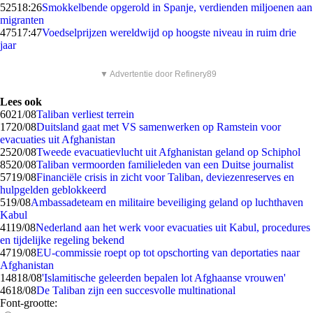
525
18:26
Smokkelbende opgerold in Spanje, verdienden miljoenen aan
migranten
475
17:47
Voedselprijzen wereldwijd op hoogste niveau in ruim drie
jaar
▼ Advertentie door Refinery89
Lees ook
60
21/08
Taliban verliest terrein
17
20/08
Duitsland gaat met VS samenwerken op Ramstein voor
evacuaties uit Afghanistan
25
20/08
Tweede evacuatievlucht uit Afghanistan geland op Schiphol
85
20/08
Taliban vermoorden familieleden van een Duitse journalist
57
19/08
Financiële crisis in zicht voor Taliban, deviezenreserves en
hulpgelden geblokkeerd
5
19/08
Ambassadeteam en militaire beveiliging geland op luchthaven
Kabul
41
19/08
Nederland aan het werk voor evacuaties uit Kabul, procedures
en tijdelijke regeling bekend
47
19/08
EU-commissie roept op tot opschorting van deportaties naar
Afghanistan
148
18/08
'Islamitische geleerden bepalen lot Afghaanse vrouwen'
46
18/08
De Taliban zijn een succesvolle multinational
Font-grootte: