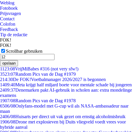
Weblog
Fotoboek
Prijsvragen
Contact
Colofon
Feedback
Tip de redactie
FOK!
FOK!
Scrollbar gebruiken
opslaan
11
23:08
VrijMiBabes #316 (not very sfw!)
35
23:07
Random Pics van de Dag #1979
2
14:30
De FOK!Voetbalmanager 2026/2027 is begonnen
14
09:40
Meta krijgt half miljard boete voor mentale schade bij jongeren
24
09:37
Denemarken pakt AI-gebruik in scholen aan: extra mondelinge
examens
19
07/08
Random Pics van de Dag #1978
65
06/08
Onlyfans-model met G-cup wil als NASA-ambassadeur naar
maan
24
06/08
Huisarts per direct uit vak gezet om ernstig alcoholmisbruik
19
06/08
Drone met explosieven bij Duits vliegveld voedt vrees voor
hybride aanval