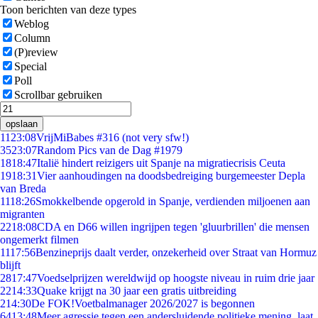
Toon berichten van deze types
Weblog
Column
(P)review
Special
Poll
Scrollbar gebruiken
opslaan
11
23:08
VrijMiBabes #316 (not very sfw!)
35
23:07
Random Pics van de Dag #1979
18
18:47
Italië hindert reizigers uit Spanje na migratiecrisis Ceuta
19
18:31
Vier aanhoudingen na doodsbedreiging burgemeester Depla
van Breda
11
18:26
Smokkelbende opgerold in Spanje, verdienden miljoenen aan
migranten
22
18:08
CDA en D66 willen ingrijpen tegen 'gluurbrillen' die mensen
ongemerkt filmen
11
17:56
Benzineprijs daalt verder, onzekerheid over Straat van Hormuz
blijft
28
17:47
Voedselprijzen wereldwijd op hoogste niveau in ruim drie jaar
22
14:33
Quake krijgt na 30 jaar een gratis uitbreiding
2
14:30
De FOK!Voetbalmanager 2026/2027 is begonnen
64
13:48
Meer agressie tegen een andersluidende politieke mening, laat