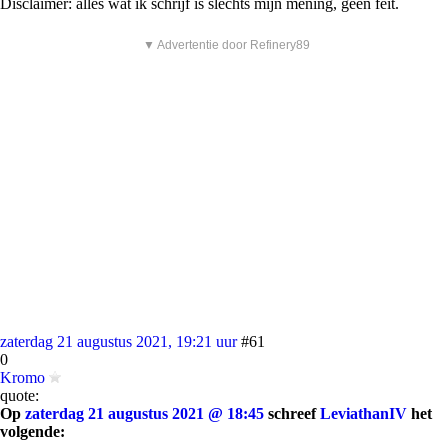
Disclaimer: alles wat ik schrijf is slechts mijn mening, geen feit.
▼ Advertentie door Refinery89
zaterdag 21 augustus 2021, 19:21 uur
#61
0
Kromo
quote:
Op
zaterdag 21 augustus 2021 @ 18:45
schreef
LeviathanIV
het
volgende: