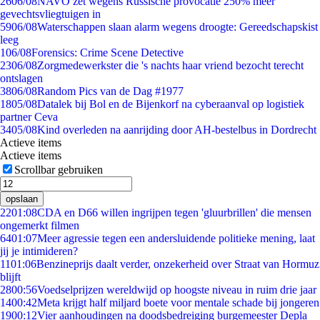
26
06/08
NAVO zet wegens Russische provocatie 250% meer
gevechtsvliegtuigen in
59
06/08
Waterschappen slaan alarm wegens droogte: Gereedschapskist
leeg
1
06/08
Forensics: Crime Scene Detective
23
06/08
Zorgmedewerkster die 's nachts haar vriend bezocht terecht
ontslagen
38
06/08
Random Pics van de Dag #1977
18
05/08
Datalek bij Bol en de Bijenkorf na cyberaanval op logistiek
partner Ceva
34
05/08
Kind overleden na aanrijding door AH-bestelbus in Dordrecht
Actieve items
Actieve items
Scrollbar gebruiken
opslaan
22
01:08
CDA en D66 willen ingrijpen tegen 'gluurbrillen' die mensen
ongemerkt filmen
64
01:07
Meer agressie tegen een andersluidende politieke mening, laat
jij je intimideren?
11
01:06
Benzineprijs daalt verder, onzekerheid over Straat van Hormuz
blijft
28
00:56
Voedselprijzen wereldwijd op hoogste niveau in ruim drie jaar
14
00:42
Meta krijgt half miljard boete voor mentale schade bij jongeren
19
00:12
Vier aanhoudingen na doodsbedreiging burgemeester Depla