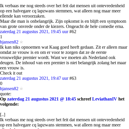
Ik verbaas me nog steeds over het feit dat mensen uit ontevredenheid
op een halvegare cq lapzwans stemmen, wat alleen nog maar meer
ellende kan veroorzaken.
Maar die man is onbelangrijk. Zijn opkomst is en blijft een symptoom
van grote onvrede onder de kiezers. Ongeacht de hele comedie erna.
zaterdag 21 augustus 2021, 19:45 uur
#62
1
hjansen82
Ik kan niks opnoemen wat Kaag goed heeft gedaan. Zit er alleen maar
omdat ze vrouw is en om er voor te zorgen dat ze de eerste
vrouwelijke premier wordt. Want we moeten als Nederland ook
deugen. De inhoud van een premier is niet belangrijk zolang het maar
een vrouw is.
Check it out
zaterdag 21 augustus 2021, 19:47 uur
#63
0
hjansen82
quote:
Op
zaterdag 21 augustus 2021 @ 18:45
schreef
LeviathanIV
het
volgende:
[..]
Ik verbaas me nog steeds over het feit dat mensen uit ontevredenheid
op een halvegare cq lapzwans stemmen, wat alleen nog maar meer