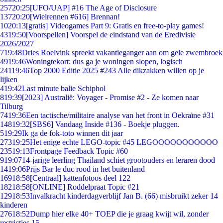
257
20:25
[UFO/UAP] #16 The Age of Disclosure
137
20:20
[Wielrennen #616] Brennan!
10
20:13
[gratis] Videogames Part 9: Gratis en free-to-play games!
43
19:50
[Voorspellen] Voorspel de eindstand van de Eredivisie
2026/2027
7
19:48
Dries Roelvink spreekt vakantieganger aan om gele zwembroek
49
19:46
Woningtekort: dus ga je woningen slopen, logisch
241
19:46
Top 2000 Editie 2025 #243 Alle dikzakken willen op je
lijken
4
19:42
Last minute balie Schiphol
8
19:39
[2023] Australië: Voyager - Promise #2 - Ze komen naar
Tilburg
74
19:36
Een tactische/militaire analyse van het front in Oekraïne #31
148
19:32
[SBS6] Vandaag Inside #136 - Boekje pluggen.
5
19:29
Ik ga de fok-toto winnen dit jaar
273
19:25
Het enige echte LEGO-topic #45 LEGOOOOOOOOOOO
235
19:13
Frontpage Feedback Topic #60
9
19:07
14-jarige leerling Thailand schiet grootouders en leraren dood
14
19:06
Prijs Bar le duc rood in het buitenland
169
18:58
[Centraal] kattenfotoos deel 122
182
18:58
[ONLINE] Roddelpraat Topic #21
129
18:53
Invalkracht kinderdagverblijf Jan B. (66) misbruikt zeker 14
kinderen
276
18:52
Dump hier elke 40+ TOEP die je graag kwijt wil, zonder
restricties 15