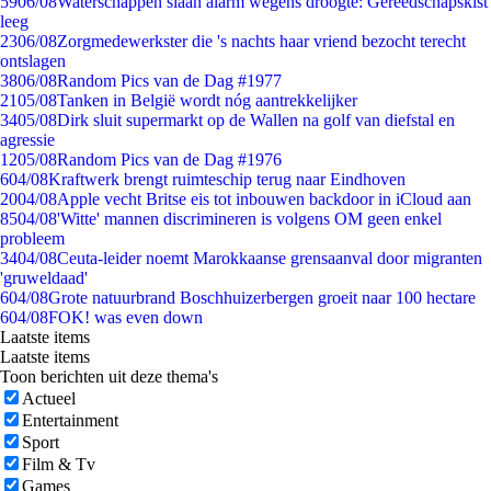
59
06/08
Waterschappen slaan alarm wegens droogte: Gereedschapskist
leeg
23
06/08
Zorgmedewerkster die 's nachts haar vriend bezocht terecht
ontslagen
38
06/08
Random Pics van de Dag #1977
21
05/08
Tanken in België wordt nóg aantrekkelijker
34
05/08
Dirk sluit supermarkt op de Wallen na golf van diefstal en
agressie
12
05/08
Random Pics van de Dag #1976
6
04/08
Kraftwerk brengt ruimteschip terug naar Eindhoven
20
04/08
Apple vecht Britse eis tot inbouwen backdoor in iCloud aan
85
04/08
'Witte' mannen discrimineren is volgens OM geen enkel
probleem
34
04/08
Ceuta-leider noemt Marokkaanse grensaanval door migranten
'gruweldaad'
6
04/08
Grote natuurbrand Boschhuizerbergen groeit naar 100 hectare
6
04/08
FOK! was even down
Laatste items
Laatste items
Toon berichten uit deze thema's
Actueel
Entertainment
Sport
Film & Tv
Games