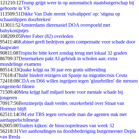
1212
10:12
Trump grijpt weer in op automatisch staatsburgerschap bij
geboorte in VS
1135
09:51
Dikke Van Dale neemt 'vulvalippen' op: 'stigma op
schaamlippen doorbreken'
1130
11:52
Amsterdams dierenasiel DOA overspoeld met
babykonijntjes
1082
09:05
Peter Faber (82) overleden
954
11:46
Kabinet geeft bedrijven geen compensatie voor schade door
laagwater
908
11:08
Tropische hitte keert zondag terug met lokaal 32 graden
867
09:37
Denemarken pakt AI-gebruik in scholen aan: extra
mondelinge examens
805
14:33
Quake krijgt na 30 jaar een gratis uitbreiding
776
18:47
Italië hindert reizigers uit Spanje na migratiecrisis Ceuta
724
18:08
CDA en D66 willen ingrijpen tegen 'gluurbrillen' die mensen
ongemerkt filmen
715
09:40
Meta krijgt half miljard boete voor mentale schade bij
jongeren
709
17:56
Benzineprijs daalt verder, onzekerheid over Straat van
Hormuz blijft
625
11:14
OM eist TBS tegen verwarde man die agenten stak met
aardappelschilmesje
620
05:00
Trailers kijken: de bioscoopreleases van week 32
562
18:31
Vier aanhoudingen na doodsbedreiging burgemeester Depla
van Breda