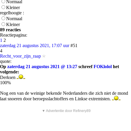
Normaal
Kleiner
regelhoogte :
Normaal
Kleiner
89 reacties
Reactiepagina:
1
2
zaterdag 21 augustus 2021, 17:07 uur
#51
4
Recht_voor_zijn_raap
quote:
Op
zaterdag 21 augustus 2021 @ 13:27
schreef
FOKlolol
het
volgende:
Derksen
100%
Nog een van de weinige bekende Nederlanders die zich niet de mond
laat snoeren door beroepsslachtoffers en Linkse extremisten.
▼ Advertentie door Refinery89