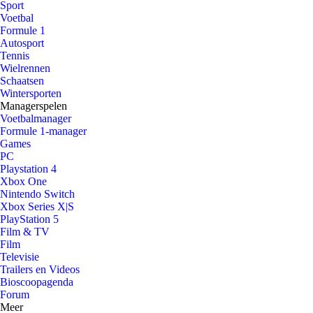
Sport
Voetbal
Formule 1
Autosport
Tennis
Wielrennen
Schaatsen
Wintersporten
Managerspelen
Voetbalmanager
Formule 1-manager
Games
PC
Playstation 4
Xbox One
Nintendo Switch
Xbox Series X|S
PlayStation 5
Film & TV
Film
Televisie
Trailers en Videos
Bioscoopagenda
Forum
Meer