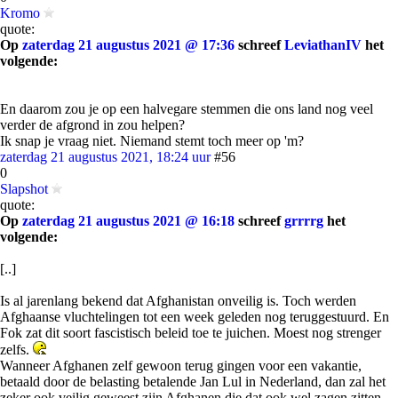
Kromo
quote:
Op
zaterdag 21 augustus 2021 @ 17:36
schreef
LeviathanIV
het
volgende:
En daarom zou je op een halvegare stemmen die ons land nog veel
verder de afgrond in zou helpen?
Ik snap je vraag niet. Niemand stemt toch meer op 'm?
zaterdag 21 augustus 2021, 18:24 uur
#56
0
Slapshot
quote:
Op
zaterdag 21 augustus 2021 @ 16:18
schreef
grrrrg
het
volgende:
[..]
Is al jarenlang bekend dat Afghanistan onveilig is. Toch werden
Afghaanse vluchtelingen tot een week geleden nog teruggestuurd. En
Fok zat dit soort fascistisch beleid toe te juichen. Moest nog strenger
zelfs.
Wanneer Afghanen zelf gewoon terug gingen voor een vakantie,
betaald door de belasting betalende Jan Lul in Nederland, dan zal het
zeker ook veilig geweest zijn Afghanen die dat ook wel zagen zitten