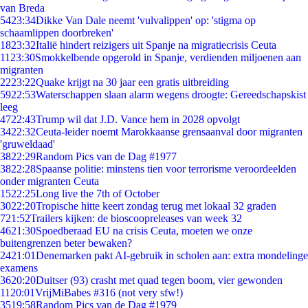
van Breda
54
23:34
Dikke Van Dale neemt 'vulvalippen' op: 'stigma op
schaamlippen doorbreken'
18
23:32
Italië hindert reizigers uit Spanje na migratiecrisis Ceuta
11
23:30
Smokkelbende opgerold in Spanje, verdienden miljoenen aan
migranten
22
23:22
Quake krijgt na 30 jaar een gratis uitbreiding
59
22:53
Waterschappen slaan alarm wegens droogte: Gereedschapskist
leeg
47
22:43
Trump wil dat J.D. Vance hem in 2028 opvolgt
34
22:32
Ceuta-leider noemt Marokkaanse grensaanval door migranten
'gruweldaad'
38
22:29
Random Pics van de Dag #1977
38
22:28
Spaanse politie: minstens tien voor terrorisme veroordeelden
onder migranten Ceuta
15
22:25
Long live the 7th of October
30
22:20
Tropische hitte keert zondag terug met lokaal 32 graden
7
21:52
Trailers kijken: de bioscoopreleases van week 32
46
21:30
Spoedberaad EU na crisis Ceuta, moeten we onze
buitengrenzen beter bewaken?
24
21:01
Denemarken pakt AI-gebruik in scholen aan: extra mondelinge
examens
36
20:20
Duitser (93) crasht met quad tegen boom, vier gewonden
11
20:01
VrijMiBabes #316 (not very sfw!)
35
19:58
Random Pics van de Dag #1979