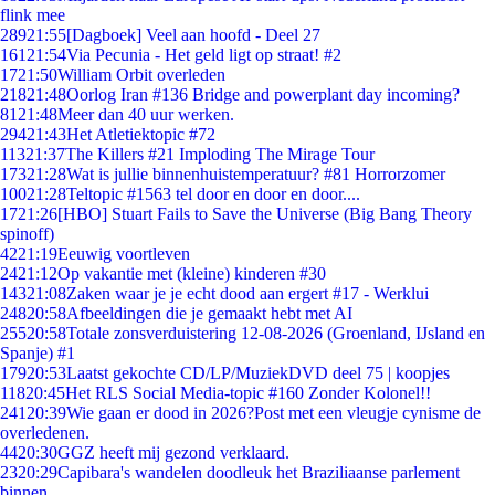
flink mee
289
21:55
[Dagboek] Veel aan hoofd - Deel 27
161
21:54
Via Pecunia - Het geld ligt op straat! #2
17
21:50
William Orbit overleden
218
21:48
Oorlog Iran #136 Bridge and powerplant day incoming?
81
21:48
Meer dan 40 uur werken.
294
21:43
Het Atletiektopic #72
113
21:37
The Killers #21 Imploding The Mirage Tour
173
21:28
Wat is jullie binnenhuistemperatuur? #81 Horrorzomer
100
21:28
Teltopic #1563 tel door en door en door....
17
21:26
[HBO] Stuart Fails to Save the Universe (Big Bang Theory
spinoff)
42
21:19
Eeuwig voortleven
24
21:12
Op vakantie met (kleine) kinderen #30
143
21:08
Zaken waar je je echt dood aan ergert #17 - Werklui
248
20:58
Afbeeldingen die je gemaakt hebt met AI
255
20:58
Totale zonsverduistering 12-08-2026 (Groenland, IJsland en
Spanje) #1
179
20:53
Laatst gekochte CD/LP/MuziekDVD deel 75 | koopjes
118
20:45
Het RLS Social Media-topic #160 Zonder Kolonel!!
241
20:39
Wie gaan er dood in 2026?Post met een vleugje cynisme de
overledenen.
44
20:30
GGZ heeft mij gezond verklaard.
23
20:29
Capibara's wandelen doodleuk het Braziliaanse parlement
binnen