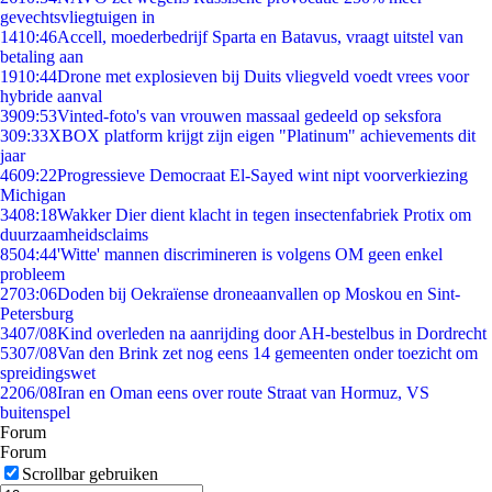
gevechtsvliegtuigen in
14
10:46
Accell, moederbedrijf Sparta en Batavus, vraagt uitstel van
betaling aan
19
10:44
Drone met explosieven bij Duits vliegveld voedt vrees voor
hybride aanval
39
09:53
Vinted-foto's van vrouwen massaal gedeeld op seksfora
3
09:33
XBOX platform krijgt zijn eigen "Platinum" achievements dit
jaar
46
09:22
Progressieve Democraat El-Sayed wint nipt voorverkiezing
Michigan
34
08:18
Wakker Dier dient klacht in tegen insectenfabriek Protix om
duurzaamheidsclaims
85
04:44
'Witte' mannen discrimineren is volgens OM geen enkel
probleem
27
03:06
Doden bij Oekraïense droneaanvallen op Moskou en Sint-
Petersburg
34
07/08
Kind overleden na aanrijding door AH-bestelbus in Dordrecht
53
07/08
Van den Brink zet nog eens 14 gemeenten onder toezicht om
spreidingswet
22
06/08
Iran en Oman eens over route Straat van Hormuz, VS
buitenspel
Forum
Forum
Scrollbar gebruiken