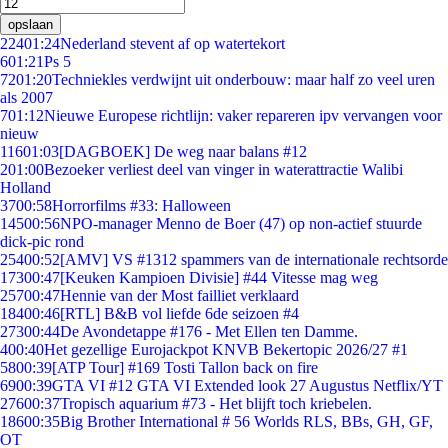
opslaan
224
01:24
Nederland stevent af op watertekort
6
01:21
Ps 5
72
01:20
Techniekles verdwijnt uit onderbouw: maar half zo veel uren
als 2007
7
01:12
Nieuwe Europese richtlijn: vaker repareren ipv vervangen voor
nieuw
116
01:03
[DAGBOEK] De weg naar balans #12
2
01:00
Bezoeker verliest deel van vinger in waterattractie Walibi
Holland
37
00:58
Horrorfilms #33: Halloween
145
00:56
NPO-manager Menno de Boer (47) op non-actief stuurde
dick-pic rond
254
00:52
[AMV] VS #1312 spammers van de internationale rechtsorde
173
00:47
[Keuken Kampioen Divisie] #44 Vitesse mag weg
257
00:47
Hennie van der Most failliet verklaard
184
00:46
[RTL] B&B vol liefde 6de seizoen #4
273
00:44
De Avondetappe #176 - Met Ellen ten Damme.
4
00:40
Het gezellige Eurojackpot KNVB Bekertopic 2026/27 #1
58
00:39
[ATP Tour] #169 Tosti Tallon back on fire
69
00:39
GTA VI #12 GTA VI Extended look 27 Augustus Netflix/YT
276
00:37
Tropisch aquarium #73 - Het blijft toch kriebelen.
186
00:35
Big Brother International # 56 Worlds RLS, BBs, GH, GF,
OT