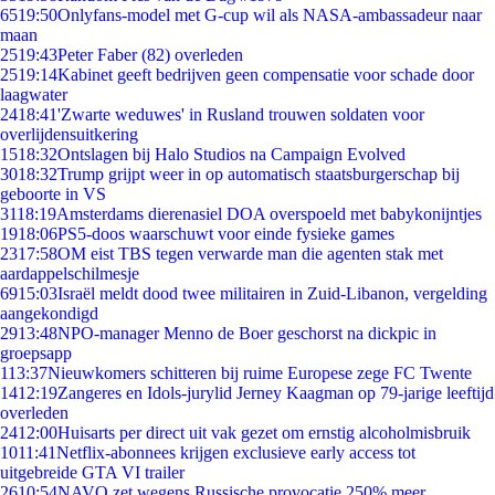
65
19:50
Onlyfans-model met G-cup wil als NASA-ambassadeur naar
maan
25
19:43
Peter Faber (82) overleden
25
19:14
Kabinet geeft bedrijven geen compensatie voor schade door
laagwater
24
18:41
'Zwarte weduwes' in Rusland trouwen soldaten voor
overlijdensuitkering
15
18:32
Ontslagen bij Halo Studios na Campaign Evolved
30
18:32
Trump grijpt weer in op automatisch staatsburgerschap bij
geboorte in VS
31
18:19
Amsterdams dierenasiel DOA overspoeld met babykonijntjes
19
18:06
PS5-doos waarschuwt voor einde fysieke games
23
17:58
OM eist TBS tegen verwarde man die agenten stak met
aardappelschilmesje
69
15:03
Israël meldt dood twee militairen in Zuid-Libanon, vergelding
aangekondigd
29
13:48
NPO-manager Menno de Boer geschorst na dickpic in
groepsapp
1
13:37
Nieuwkomers schitteren bij ruime Europese zege FC Twente
14
12:19
Zangeres en Idols-jurylid Jerney Kaagman op 79-jarige leeftijd
overleden
24
12:00
Huisarts per direct uit vak gezet om ernstig alcoholmisbruik
10
11:41
Netflix-abonnees krijgen exclusieve early access tot
uitgebreide GTA VI trailer
26
10:54
NAVO zet wegens Russische provocatie 250% meer