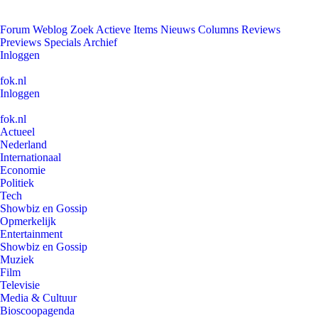
Forum
Weblog
Zoek
Actieve Items
Nieuws
Columns
Reviews
Previews
Specials
Archief
Inloggen
fok.nl
Inloggen
fok.nl
Actueel
Nederland
Internationaal
Economie
Politiek
Tech
Showbiz en Gossip
Opmerkelijk
Entertainment
Showbiz en Gossip
Muziek
Film
Televisie
Media & Cultuur
Bioscoopagenda