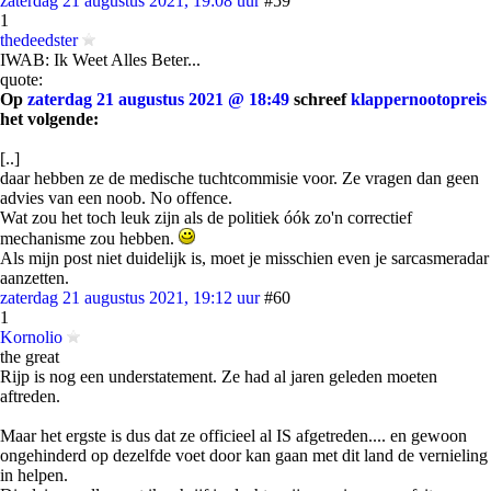
zaterdag 21 augustus 2021, 19:08 uur
#59
1
thedeedster
IWAB: Ik Weet Alles Beter...
quote:
Op
zaterdag 21 augustus 2021 @ 18:49
schreef
klappernootopreis
het volgende:
[..]
daar hebben ze de medische tuchtcommisie voor. Ze vragen dan geen
advies van een noob. No offence.
Wat zou het toch leuk zijn als de politiek óók zo'n correctief
mechanisme zou hebben.
Als mijn post niet duidelijk is, moet je misschien even je sarcasmeradar
aanzetten.
zaterdag 21 augustus 2021, 19:12 uur
#60
1
Kornolio
the great
Rijp is nog een understatement. Ze had al jaren geleden moeten
aftreden.
Maar het ergste is dus dat ze officieel al IS afgetreden.... en gewoon
ongehinderd op dezelfde voet door kan gaan met dit land de vernieling
in helpen.