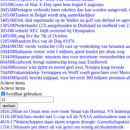
1
05/08
Gears of War: E-Day open beta begint 6 augustus
36
05/08
Pentagon verbruikt meer raketten dan kan worden aangevuld, t
21
05/08
Tanken in België wordt nóg aantrekkelijker
34
05/08
Dirk sluit supermarkt op de Wallen na golf van diefstal en agre
13
05/08
Nederlander (23) aangehouden in Duitsland na snelheid van 
3
05/08
Gedurfd NEC blijft overeind bij Olympiakos
14
05/08
Long live the 7th of October
12
05/08
Random Pics van de Dag #1976
20
04/08
OM: vierde verdachte (18) vast op verdenking van beramen aa
16
04/08
Italiaanse vrouw wint 1 miljoen, gooit kraslot per abuis weg
31
04/08
Spaanse politie: minstens tien voor terrorisme veroordeelden 
6
04/08
Kraftwerk brengt ruimteschip terug naar Eindhoven
1
04/08
Reusser wint tijdrit en neemt geel over, Nooijen knap tweede
7
04/08
Vakantiekiekje Verstappen en Wolff voedt geruchten over Merc
18
04/08
Spotify bereikt mijlpaal, voor het eerst 300 miljoen premium-
Actieve items
Actieve items
Scrollbar gebruiken
opslaan
18
16:20
Iran en Oman eens over route Straat van Hormuz, VS buitensp
31
16:18
Onlyfans-model met G-cup wil als NASA-ambassadeur naar 
46
16:17
Waterschappen slaan alarm wegens droogte: Gereedschapskist
13
16:15
Huisarts per direct uit vak gezet om ernstig alcoholmisbruik