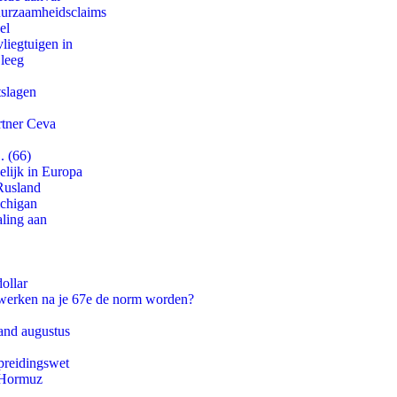
duurzaamheidsclaims
el
iegtuigen in
 leeg
tslagen
rtner Ceva
. (66)
lijk in Europa
Rusland
ichigan
aling aan
ollar
 werken na je 67e de norm worden?
and augustus
preidingswet
n Hormuz