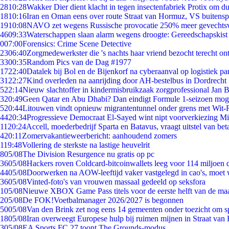
28
10:28
Wakker Dier dient klacht in tegen insectenfabriek Protix om 
18
10:16
Iran en Oman eens over route Straat van Hormuz, VS buitensp
19
10:08
NAVO zet wegens Russische provocatie 250% meer gevechtsvl
46
09:33
Waterschappen slaan alarm wegens droogte: Gereedschapskist
0
07:00
Forensics: Crime Scene Detective
23
06:40
Zorgmedewerkster die 's nachts haar vriend bezocht terecht on
33
00:35
Random Pics van de Dag #1977
17
22:40
Datalek bij Bol en de Bijenkorf na cyberaanval op logistiek pa
31
22:27
Kind overleden na aanrijding door AH-bestelbus in Dordrecht
5
22:14
Nieuw slachtoffer in kindermisbruikzaak zorgprofessional Jan B
3
20:49
Geen Qatar en Abu Dhabi? Dan eindigt Formule 1-seizoen moge
5
20:44
Litouwen vindt opnieuw migrantentunnel onder grens met Wit-
44
20:34
Progressieve Democraat El-Sayed wint nipt voorverkiezing M
11
20:24
Accell, moederbedrijf Sparta en Batavus, vraagt uitstel van bet
4
20:11
Zomervakantieweerbericht: aanhoudend zomers
1
19:48
Vollering de sterkste na lastige heuvelrit
8
05/08
The Division Resurgence nu gratis op pc
36
05/08
Hackers roven Coldcard-bitcoinwallets leeg voor 114 miljoen d
44
05/08
Doorwerken na AOW-leeftijd vaker vastgelegd in cao's, moet
36
05/08
Vinted-foto's van vrouwen massaal gedeeld op seksfora
1
05/08
Nieuwe XBOX Game Pass titels voor de eerste helft van de ma
2
05/08
De FOK!Voetbalmanager 2026/2027 is begonnen
50
05/08
Van den Brink zet nog eens 14 gemeenten onder toezicht om s
18
05/08
Iran overweegt Europese hulp bij ruimen mijnen in Straat va
3
05/08
EA Sports FC 27 toont The Grounds-modus