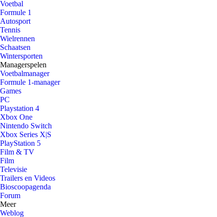
Voetbal
Formule 1
Autosport
Tennis
Wielrennen
Schaatsen
Wintersporten
Managerspelen
Voetbalmanager
Formule 1-manager
Games
PC
Playstation 4
Xbox One
Nintendo Switch
Xbox Series X|S
PlayStation 5
Film & TV
Film
Televisie
Trailers en Videos
Bioscoopagenda
Forum
Meer
Weblog