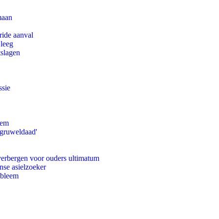
maan
ride aanval
 leeg
tslagen
ssie
eem
'gruweldaad'
 verbergen voor ouders ultimatum
nse asielzoeker
obleem