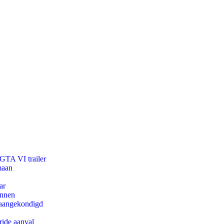
 GTA VI trailer
maan
ar
innen
g aangekondigd
ride aanval