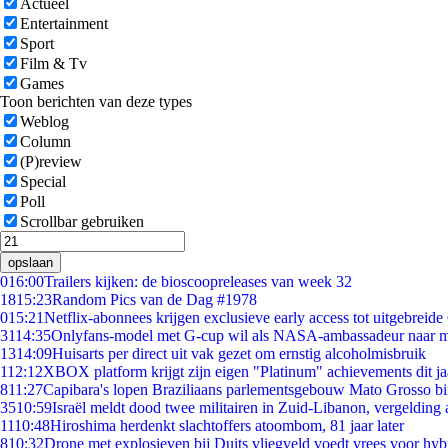
Actueel
Entertainment
Sport
Film & Tv
Games
Toon berichten van deze types
Weblog
Column
(P)review
Special
Poll
Scrollbar gebruiken
opslaan
0
16:00
Trailers kijken: de bioscoopreleases van week 32
18
15:23
Random Pics van de Dag #1978
0
15:21
Netflix-abonnees krijgen exclusieve early access tot uitgebreide
31
14:35
Onlyfans-model met G-cup wil als NASA-ambassadeur naar 
13
14:09
Huisarts per direct uit vak gezet om ernstig alcoholmisbruik
1
12:12
XBOX platform krijgt zijn eigen "Platinum" achievements dit ja
8
11:27
Capibara's lopen Braziliaans parlementsgebouw Mato Grosso b
35
10:59
Israël meldt dood twee militairen in Zuid-Libanon, vergeldin
11
10:48
Hiroshima herdenkt slachtoffers atoombom, 81 jaar later
8
10:32
Drone met explosieven bij Duits vliegveld voedt vrees voor hyb