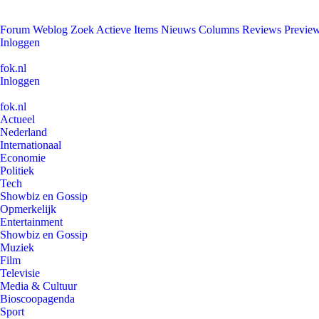
Forum
Weblog
Zoek
Actieve Items
Nieuws
Columns
Reviews
Previe
Inloggen
fok.nl
Inloggen
fok.nl
Actueel
Nederland
Internationaal
Economie
Politiek
Tech
Showbiz en Gossip
Opmerkelijk
Entertainment
Showbiz en Gossip
Muziek
Film
Televisie
Media & Cultuur
Bioscoopagenda
Sport