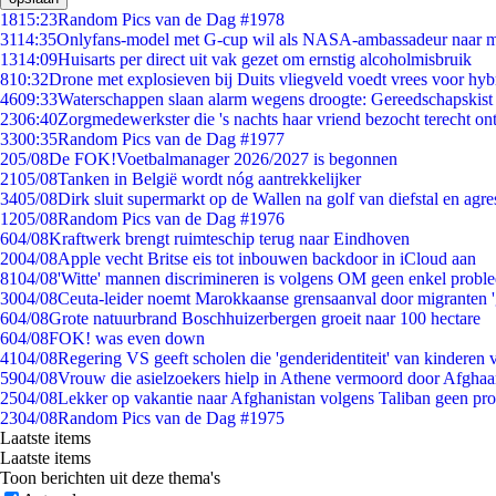
18
15:23
Random Pics van de Dag #1978
31
14:35
Onlyfans-model met G-cup wil als NASA-ambassadeur naar 
13
14:09
Huisarts per direct uit vak gezet om ernstig alcoholmisbruik
8
10:32
Drone met explosieven bij Duits vliegveld voedt vrees voor hyb
46
09:33
Waterschappen slaan alarm wegens droogte: Gereedschapskist
23
06:40
Zorgmedewerkster die 's nachts haar vriend bezocht terecht on
33
00:35
Random Pics van de Dag #1977
2
05/08
De FOK!Voetbalmanager 2026/2027 is begonnen
21
05/08
Tanken in België wordt nóg aantrekkelijker
34
05/08
Dirk sluit supermarkt op de Wallen na golf van diefstal en agre
12
05/08
Random Pics van de Dag #1976
6
04/08
Kraftwerk brengt ruimteschip terug naar Eindhoven
20
04/08
Apple vecht Britse eis tot inbouwen backdoor in iCloud aan
81
04/08
'Witte' mannen discrimineren is volgens OM geen enkel probl
30
04/08
Ceuta-leider noemt Marokkaanse grensaanval door migranten 
6
04/08
Grote natuurbrand Boschhuizerbergen groeit naar 100 hectare
6
04/08
FOK! was even down
41
04/08
Regering VS geeft scholen die 'genderidentiteit' van kinderen
59
04/08
Vrouw die asielzoekers hielp in Athene vermoord door Afghaa
25
04/08
Lekker op vakantie naar Afghanistan volgens Taliban geen pr
23
04/08
Random Pics van de Dag #1975
Laatste items
Laatste items
Toon berichten uit deze thema's