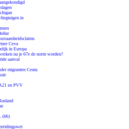
g aangekondigd
tslagen
ichigan
iegtuigen in
innen
ollar
duurzaamheidsclaims
rtner Ceva
lijk in Europa
 werken na je 67e de norm worden?
ride aanval
onder migranten Ceuta
ssie
 JA21 en PVV
Rusland
ar
. (66)
preidingswet