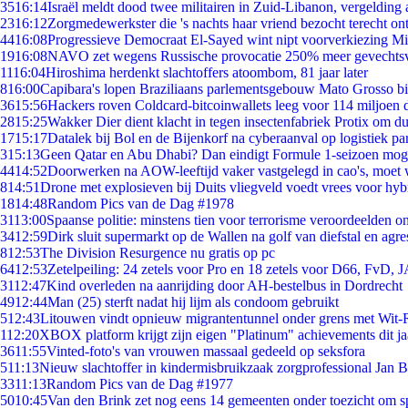
35
16:14
Israël meldt dood twee militairen in Zuid-Libanon, vergeldin
23
16:12
Zorgmedewerkster die 's nachts haar vriend bezocht terecht on
44
16:08
Progressieve Democraat El-Sayed wint nipt voorverkiezing M
19
16:08
NAVO zet wegens Russische provocatie 250% meer gevechtsvl
11
16:04
Hiroshima herdenkt slachtoffers atoombom, 81 jaar later
8
16:00
Capibara's lopen Braziliaans parlementsgebouw Mato Grosso b
36
15:56
Hackers roven Coldcard-bitcoinwallets leeg voor 114 miljoen d
28
15:25
Wakker Dier dient klacht in tegen insectenfabriek Protix om 
17
15:17
Datalek bij Bol en de Bijenkorf na cyberaanval op logistiek pa
3
15:13
Geen Qatar en Abu Dhabi? Dan eindigt Formule 1-seizoen moge
44
14:52
Doorwerken na AOW-leeftijd vaker vastgelegd in cao's, moet
8
14:51
Drone met explosieven bij Duits vliegveld voedt vrees voor hyb
18
14:48
Random Pics van de Dag #1978
31
13:00
Spaanse politie: minstens tien voor terrorisme veroordeelden 
34
12:59
Dirk sluit supermarkt op de Wallen na golf van diefstal en agre
8
12:53
The Division Resurgence nu gratis op pc
64
12:53
Zetelpeiling: 24 zetels voor Pro en 18 zetels voor D66, FvD,
31
12:47
Kind overleden na aanrijding door AH-bestelbus in Dordrecht
49
12:44
Man (25) sterft nadat hij lijm als condoom gebruikt
5
12:43
Litouwen vindt opnieuw migrantentunnel onder grens met Wit-
1
12:20
XBOX platform krijgt zijn eigen "Platinum" achievements dit ja
36
11:55
Vinted-foto's van vrouwen massaal gedeeld op seksfora
5
11:13
Nieuw slachtoffer in kindermisbruikzaak zorgprofessional Jan B
33
11:13
Random Pics van de Dag #1977
50
10:45
Van den Brink zet nog eens 14 gemeenten onder toezicht om s