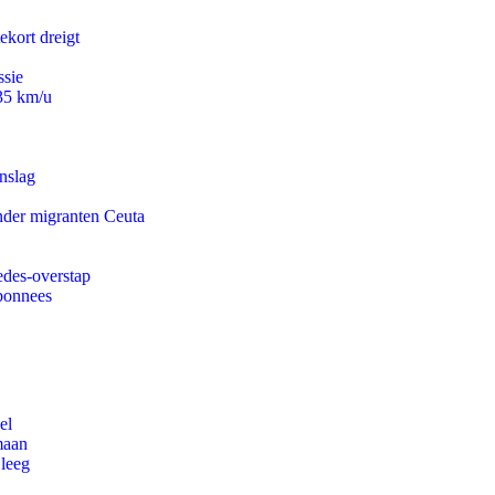
ekort dreigt
ssie
235 km/u
nslag
onder migranten Ceuta
edes-overstap
abonnees
el
maan
 leeg