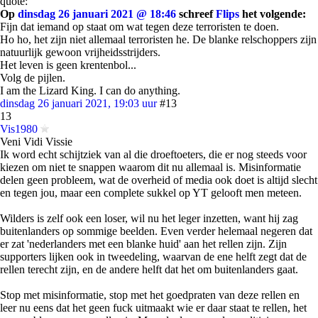
quote:
Op
dinsdag 26 januari 2021 @ 18:46
schreef
Flips
het volgende:
Fijn dat iemand op staat om wat tegen deze terroristen te doen.
Ho ho, het zijn niet allemaal terroristen he. De blanke relschoppers zijn
natuurlijk gewoon vrijheidsstrijders.
Het leven is geen krentenbol...
Volg de pijlen.
I am the Lizard King. I can do anything.
dinsdag 26 januari 2021, 19:03 uur
#13
13
Vis1980
Veni Vidi Vissie
Ik word echt schijtziek van al die droeftoeters, die er nog steeds voor
kiezen om niet te snappen waarom dit nu allemaal is. Misinformatie
delen geen probleem, wat de overheid of media ook doet is altijd slecht
en tegen jou, maar een complete sukkel op YT gelooft men meteen.
Wilders is zelf ook een loser, wil nu het leger inzetten, want hij zag
buitenlanders op sommige beelden. Even verder helemaal negeren dat
er zat 'nederlanders met een blanke huid' aan het rellen zijn. Zijn
supporters lijken ook in tweedeling, waarvan de ene helft zegt dat de
rellen terecht zijn, en de andere helft dat het om buitenlanders gaat.
Stop met misinformatie, stop met het goedpraten van deze rellen en
leer nu eens dat het geen fuck uitmaakt wie er daar staat te rellen, het