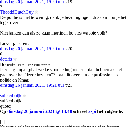
dinsdag 26 januari 2021, 19:20 uur
#19
2
TheoddDutchGuy
De politie is met te weinig, dank je bezuinigingen, dus dan hou je het
leger over.
Niet janken dan als ze gaan ingrijpen he vies wappie volk?
Liever gisteren al.
dinsdag 26 januari 2021, 19:20 uur
#20
0
detaris
Bonenteller en rekenmeester
Ik vraag mij altijd af welke voorstelling mensen dan hebben als het
gaat over het "leger inzetten"? Laat dit over aan de professionals,
politie en Kmar.
dinsdag 26 januari 2021, 19:21 uur
#21
1
suijkerbuijk
suijkerbuijk
quote:
Op
dinsdag 26 januari 2021 @ 18:48
schreef
aspi
het volgende:
[..]
Kweenie of t leger met scherp mag schieten als ze zouden komen