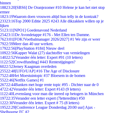
binnen
188
23:20
[SBS6] De Oranjezomer #10 Helene je kan het niet stop
ermee
18
23:19
Waarom doen vrouwen altijd hun telly in de kontzak?
233
23:16
Top 2000 Editie 2025 #243 Alle dikzakken willen op je
lijken
51
23:11
[NPO1] Goedenavond Nederland
254
23:11
De Avondetappe #176 - Met Ellen ten Damme.
76
23:01
[FOK!Voetbalmanager 2026/2027] #1 We zijn er weer
79
22:59
Meer dan 40 uur werken.
179
22:56
[PlayStation #184] Nieuw deel
109
22:56
Kapper Walat (27) slachtoffer van vernielingen
140
22:52
Verander één letter: Expert #91 (10 letters)
11
22:52
[Crowdfunding] #443 Rentestijgingen?
60
22:52
Jerney Kaagman overleden
255
22:48
[UFO/UAP] #16 The Age of Disclosure
75
22:48
Het Moestuintopic #37 Bloesem in de bomen
55
22:46
[Netflix Games] #1
267
22:44
Banken met hoge rente topic #95 - Dichter naar de 0
47
22:42
Verander één letter: Expert #143 (9 letters)
11
22:40
Levenslang voor man die inreed op betogers in München
197
22:35
Verander een letter expert (7lettereditie) #50
12
22:30
Verander één letter. Expert # 75 (8 letters)
195
22:29
[Conference League Donderdag 20:00 uur] Ajax -
Shelbourne FC #2