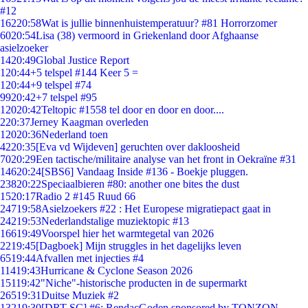
#12
162
20:58
Wat is jullie binnenhuistemperatuur? #81 Horrorzomer
60
20:54
Lisa (38) vermoord in Griekenland door Afghaanse
asielzoeker
14
20:49
Global Justice Report
1
20:44
+5 telspel #144 Keer 5 =
1
20:44
+9 telspel #74
99
20:42
+7 telspel #95
120
20:42
Teltopic #1558 tel door en door en door....
2
20:37
Jerney Kaagman overleden
120
20:36
Nederland toen
42
20:35
[Eva vd Wijdeven] geruchten over dakloosheid
70
20:29
Een tactische/militaire analyse van het front in Oekraïne #31
146
20:24
[SBS6] Vandaag Inside #136 - Boekje pluggen.
238
20:22
Speciaalbieren #80: another one bites the dust
15
20:17
Radio 2 #145 Ruud 66
247
19:58
Asielzoekers #22 : Het Europese migratiepact gaat in
242
19:53
Nederlandstalige muziektopic #13
166
19:49
Voorspel hier het warmtegetal van 2026
22
19:45
[Dagboek] Mijn struggles in het dagelijks leven
65
19:44
Afvallen met injecties #4
114
19:43
Hurricane & Cyclone Season 2026
151
19:42
"Niche"-historische producten in de supermarkt
265
19:31
Duitse Muziek #2
132
19:30
[DRT SC] #6: RendacGoden sponsored by TONZON