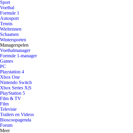
Sport
Voetbal
Formule 1
Autosport
Tennis
Wielrennen
Schaatsen
Wintersporten
Managerspelen
Voetbalmanager
Formule 1-manager
Games
PC
Playstation 4
Xbox One
Nintendo Switch
Xbox Series X|S
PlayStation 5
Film & TV
Film
Televisie
Trailers en Videos
Bioscoopagenda
Forum
Meer