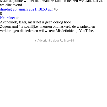
Maar de politie wil het niet, want ze kunnen het zelf wel aan. Dat zien
we elke avond...
dinsdag 26 januari 2021, 18:53 uur
#6
8
Neuralnet
Avondklok, leger, maar het is geen oorlog hoor.
Zogenaamd "fatsoenlijke" mensen ontmaskerd, de waarheid en
verklaringen die iedereen wil weten: Misdefinitie op YouTube.
▼ Advertentie door Refinery89