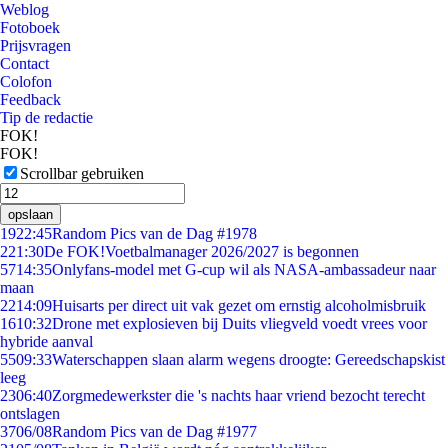
Weblog
Fotoboek
Prijsvragen
Contact
Colofon
Feedback
Tip de redactie
FOK!
FOK!
Scrollbar gebruiken
opslaan
19
22:45
Random Pics van de Dag #1978
2
21:30
De FOK!Voetbalmanager 2026/2027 is begonnen
57
14:35
Onlyfans-model met G-cup wil als NASA-ambassadeur naar
maan
22
14:09
Huisarts per direct uit vak gezet om ernstig alcoholmisbruik
16
10:32
Drone met explosieven bij Duits vliegveld voedt vrees voor
hybride aanval
55
09:33
Waterschappen slaan alarm wegens droogte: Gereedschapskist
leeg
23
06:40
Zorgmedewerkster die 's nachts haar vriend bezocht terecht
ontslagen
37
06/08
Random Pics van de Dag #1977