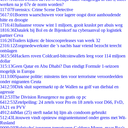
werken na je 67e de norm worden?
1
17:07
Forensics: Crime Scene Detective
56
17:01
Boeren waarschuwen voor lagere oogst door aanhoudende
hitte en droogte
17
16:41
Italiaanse vrouw wint 1 miljoen, gooit kraslot per abuis weg
18
16:36
Datalek bij Bol en de Bijenkorf na cyberaanval op logistiek
partner Ceva
1
16:26
Trailers kijken: de bioscoopreleases van week 32
23
16:12
Zorgmedewerkster die 's nachts haar vriend bezocht terecht
ontslagen
36
15:56
Hackers roven Coldcard-bitcoinwallets leeg voor 114 miljoen
dollar
3
15:13
Geen Qatar en Abu Dhabi? Dan eindigt Formule 1-seizoen
mogelijk in Europa
31
13:00
Spaanse politie: minstens tien voor terrorisme veroordeelden
onder migranten Ceuta
34
12:59
Dirk sluit supermarkt op de Wallen na golf van diefstal en
agressie
8
12:53
The Division Resurgence nu gratis op pc
64
12:53
Zetelpeiling: 24 zetels voor Pro en 18 zetels voor D66, FvD,
JA21 en PVV
49
12:44
Man (25) sterft nadat hij lijm als condoom gebruikt
5
12:43
Litouwen vindt opnieuw migrantentunnel onder grens met Wit-
Rusland
90
09:59
'Belgische' jongeren terroriseren Galderse Meren, maar Boa's