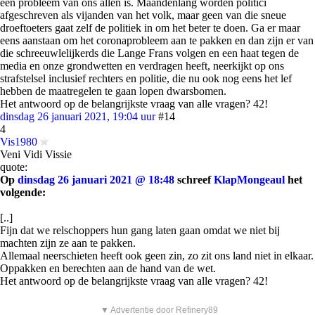
een probleem van ons allen is. Maandenlang worden politici
afgeschreven als vijanden van het volk, maar geen van die sneue
droeftoeters gaat zelf de politiek in om het beter te doen. Ga er maar
eens aanstaan om het coronaprobleem aan te pakken en dan zijn er van
die schreeuwlelijkerds die Lange Frans volgen en een haat tegen de
media en onze grondwetten en verdragen heeft, neerkijkt op ons
strafstelsel inclusief rechters en politie, die nu ook nog eens het lef
hebben de maatregelen te gaan lopen dwarsbomen.
Het antwoord op de belangrijkste vraag van alle vragen? 42!
dinsdag 26 januari 2021, 19:04 uur
#14
4
Vis1980
Veni Vidi Vissie
quote:
Op
dinsdag 26 januari 2021 @ 18:48
schreef
KlapMongeaul
het
volgende:
[..]
Fijn dat we relschoppers hun gang laten gaan omdat we niet bij
machten zijn ze aan te pakken.
Allemaal neerschieten heeft ook geen zin, zo zit ons land niet in elkaar.
Oppakken en berechten aan de hand van de wet.
Het antwoord op de belangrijkste vraag van alle vragen? 42!
▼ Advertentie door Refinery89