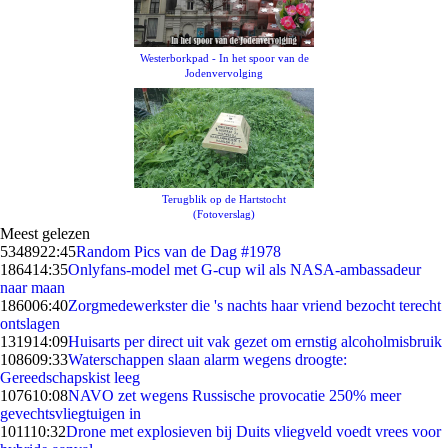
Westerborkpad - In het spoor van de
Jodenvervolging
Terugblik op de Hartstocht
(Fotoverslag)
Meest gelezen
53489
22:45
Random Pics van de Dag #1978
1864
14:35
Onlyfans-model met G-cup wil als NASA-ambassadeur
naar maan
1860
06:40
Zorgmedewerkster die 's nachts haar vriend bezocht terecht
ontslagen
1319
14:09
Huisarts per direct uit vak gezet om ernstig alcoholmisbruik
1086
09:33
Waterschappen slaan alarm wegens droogte:
Gereedschapskist leeg
1076
10:08
NAVO zet wegens Russische provocatie 250% meer
gevechtsvliegtuigen in
1011
10:32
Drone met explosieven bij Duits vliegveld voedt vrees voor