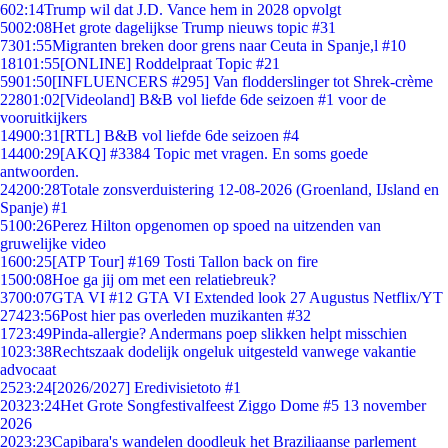
6
02:14
Trump wil dat J.D. Vance hem in 2028 opvolgt
50
02:08
Het grote dagelijkse Trump nieuws topic #31
73
01:55
Migranten breken door grens naar Ceuta in Spanje,l #10
181
01:55
[ONLINE] Roddelpraat Topic #21
59
01:50
[INFLUENCERS #295] Van flodderslinger tot Shrek-crème
228
01:02
[Videoland] B&B vol liefde 6de seizoen #1 voor de
vooruitkijkers
149
00:31
[RTL] B&B vol liefde 6de seizoen #4
144
00:29
[AKQ] #3384 Topic met vragen. En soms goede
antwoorden.
242
00:28
Totale zonsverduistering 12-08-2026 (Groenland, IJsland en
Spanje) #1
51
00:26
Perez Hilton opgenomen op spoed na uitzenden van
gruwelijke video
16
00:25
[ATP Tour] #169 Tosti Tallon back on fire
15
00:08
Hoe ga jij om met een relatiebreuk?
37
00:07
GTA VI #12 GTA VI Extended look 27 Augustus Netflix/YT
274
23:56
Post hier pas overleden muzikanten #32
17
23:49
Pinda-allergie? Andermans poep slikken helpt misschien
10
23:38
Rechtszaak dodelijk ongeluk uitgesteld vanwege vakantie
advocaat
25
23:24
[2026/2027] Eredivisietoto #1
203
23:24
Het Grote Songfestivalfeest Ziggo Dome #5 13 november
2026
20
23:23
Capibara's wandelen doodleuk het Braziliaanse parlement