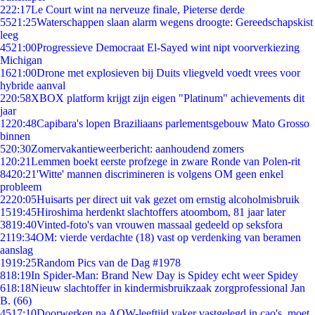
2
22:17
Le Court wint na nerveuze finale, Pieterse derde
55
21:25
Waterschappen slaan alarm wegens droogte: Gereedschapskist
leeg
45
21:00
Progressieve Democraat El-Sayed wint nipt voorverkiezing
Michigan
16
21:00
Drone met explosieven bij Duits vliegveld voedt vrees voor
hybride aanval
2
20:58
XBOX platform krijgt zijn eigen "Platinum" achievements dit
jaar
12
20:48
Capibara's lopen Braziliaans parlementsgebouw Mato Grosso
binnen
5
20:30
Zomervakantieweerbericht: aanhoudend zomers
1
20:21
Lemmen boekt eerste profzege in zware Ronde van Polen-rit
84
20:21
'Witte' mannen discrimineren is volgens OM geen enkel
probleem
22
20:05
Huisarts per direct uit vak gezet om ernstig alcoholmisbruik
15
19:45
Hiroshima herdenkt slachtoffers atoombom, 81 jaar later
38
19:40
Vinted-foto's van vrouwen massaal gedeeld op seksfora
21
19:34
OM: vierde verdachte (18) vast op verdenking van beramen
aanslag
19
19:25
Random Pics van de Dag #1978
8
18:19
In Spider-Man: Brand New Day is Spidey echt weer Spidey
6
18:18
Nieuw slachtoffer in kindermisbruikzaak zorgprofessional Jan
B. (66)
45
17:10
Doorwerken na AOW-leeftijd vaker vastgelegd in cao's, moet