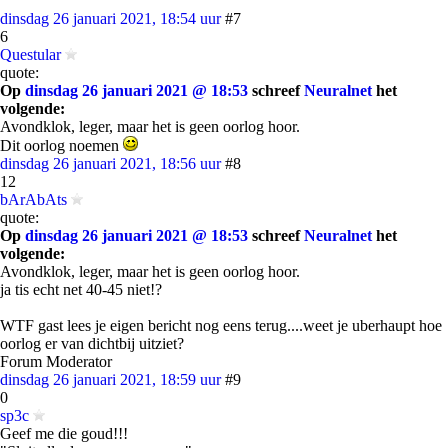
dinsdag 26 januari 2021, 18:54 uur
#7
6
Questular
quote:
Op
dinsdag 26 januari 2021 @ 18:53
schreef
Neuralnet
het
volgende:
Avondklok, leger, maar het is geen oorlog hoor.
Dit oorlog noemen
dinsdag 26 januari 2021, 18:56 uur
#8
12
bArAbAts
quote:
Op
dinsdag 26 januari 2021 @ 18:53
schreef
Neuralnet
het
volgende:
Avondklok, leger, maar het is geen oorlog hoor.
ja tis echt net 40-45 niet!?
WTF gast lees je eigen bericht nog eens terug....weet je uberhaupt hoe
oorlog er van dichtbij uitziet?
Forum Moderator
dinsdag 26 januari 2021, 18:59 uur
#9
0
sp3c
Geef me die goud!!!