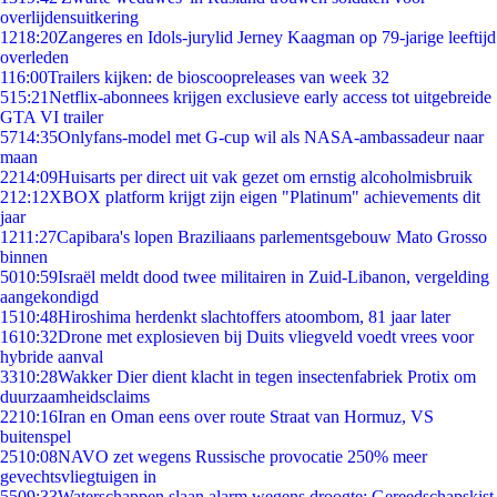
overlijdensuitkering
12
18:20
Zangeres en Idols-jurylid Jerney Kaagman op 79-jarige leeftijd
overleden
1
16:00
Trailers kijken: de bioscoopreleases van week 32
5
15:21
Netflix-abonnees krijgen exclusieve early access tot uitgebreide
GTA VI trailer
57
14:35
Onlyfans-model met G-cup wil als NASA-ambassadeur naar
maan
22
14:09
Huisarts per direct uit vak gezet om ernstig alcoholmisbruik
2
12:12
XBOX platform krijgt zijn eigen "Platinum" achievements dit
jaar
12
11:27
Capibara's lopen Braziliaans parlementsgebouw Mato Grosso
binnen
50
10:59
Israël meldt dood twee militairen in Zuid-Libanon, vergelding
aangekondigd
15
10:48
Hiroshima herdenkt slachtoffers atoombom, 81 jaar later
16
10:32
Drone met explosieven bij Duits vliegveld voedt vrees voor
hybride aanval
33
10:28
Wakker Dier dient klacht in tegen insectenfabriek Protix om
duurzaamheidsclaims
22
10:16
Iran en Oman eens over route Straat van Hormuz, VS
buitenspel
25
10:08
NAVO zet wegens Russische provocatie 250% meer
gevechtsvliegtuigen in
55
09:33
Waterschappen slaan alarm wegens droogte: Gereedschapskist