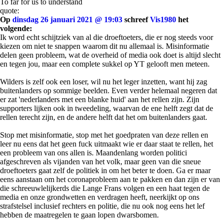
To far for us to understand
quote:
Op
dinsdag 26 januari 2021 @ 19:03
schreef
Vis1980
het
volgende:
Ik word echt schijtziek van al die droeftoeters, die er nog steeds voor
kiezen om niet te snappen waarom dit nu allemaal is. Misinformatie
delen geen probleem, wat de overheid of media ook doet is altijd slecht
en tegen jou, maar een complete sukkel op YT gelooft men meteen.
Wilders is zelf ook een loser, wil nu het leger inzetten, want hij zag
buitenlanders op sommige beelden. Even verder helemaal negeren dat
er zat 'nederlanders met een blanke huid' aan het rellen zijn. Zijn
supporters lijken ook in tweedeling, waarvan de ene helft zegt dat de
rellen terecht zijn, en de andere helft dat het om buitenlanders gaat.
Stop met misinformatie, stop met het goedpraten van deze rellen en
leer nu eens dat het geen fuck uitmaakt wie er daar staat te rellen, het
een probleem van ons allen is. Maandenlang worden politici
afgeschreven als vijanden van het volk, maar geen van die sneue
droeftoeters gaat zelf de politiek in om het beter te doen. Ga er maar
eens aanstaan om het coronaprobleem aan te pakken en dan zijn er van
die schreeuwlelijkerds die Lange Frans volgen en een haat tegen de
media en onze grondwetten en verdragen heeft, neerkijkt op ons
strafstelsel inclusief rechters en politie, die nu ook nog eens het lef
hebben de maatregelen te gaan lopen dwarsbomen.