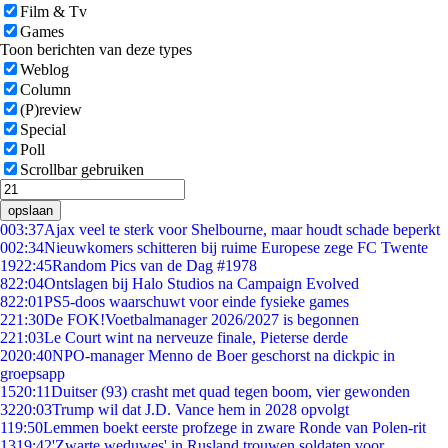
Film & Tv
Games
Toon berichten van deze types
Weblog
Column
(P)review
Special
Poll
Scrollbar gebruiken
opslaan
0
03:37
Ajax veel te sterk voor Shelbourne, maar houdt schade beperkt
0
02:34
Nieuwkomers schitteren bij ruime Europese zege FC Twente
19
22:45
Random Pics van de Dag #1978
8
22:04
Ontslagen bij Halo Studios na Campaign Evolved
8
22:01
PS5-doos waarschuwt voor einde fysieke games
2
21:30
De FOK!Voetbalmanager 2026/2027 is begonnen
2
21:03
Le Court wint na nerveuze finale, Pieterse derde
20
20:40
NPO-manager Menno de Boer geschorst na dickpic in
groepsapp
15
20:11
Duitser (93) crasht met quad tegen boom, vier gewonden
32
20:03
Trump wil dat J.D. Vance hem in 2028 opvolgt
1
19:50
Lemmen boekt eerste profzege in zware Ronde van Polen-rit
13
19:42
'Zwarte weduwes' in Rusland trouwen soldaten voor