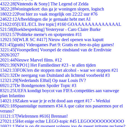
43
22:28
[Nintendo & Sony] The Legend of Zelda
38
22:28
Woningtekort: dus ga je woningen slopen, logisch
180
22:22
Post hier zo vaak mogelijk om 22:22 uur #76
246
22:12
Afbeeldingen die je gemaakt hebt met AI
216
22:05
[UEL/ECL live topic] #160 GOAAAAAAAAAAAAAL
5
21:58
[Boekbespreking] Yesteryear - Caro Claire Burke
193
21:57
Politieke meme's en spotprenten #11
129
21:50
[WLR SC #417] Nieuw deel openen was kaputt
8
21:45
[gratis] Videogames Part 9: Gratis en free-to-play games!
32
21:45
[Voorspellen] Voorspel de eindstand van de Eredivisie
2026/2027
20
21:44
Nieuwe Marvel films. #12
99
21:39
[NPO1] Het Familiediner #23 - te allen tijden
134
21:33
FOK!ers die stoppen met alcohol - waar we stoppen #21
65
21:32
De neergang van Duitsland als lichtend voorbeeld #3
123
21:29
[Nederlands Elftal] Op naar Louis IV?
69
21:27
De Bondgenoten Spoiler Topic #3
83
21:25
UEFA kondigt boycot van FIFA-competities aan vanwege
plan Infantino
140
21:19
Zaken waar je je echt dood aan ergert #17 - Werklui
68
21:18
Spaanstalige nummers #34 A que calor nos pasaremos por el
verano?
111
21:17
[Wielrennen #616] Brennan!
270
21:15
Het enige echte LEGO-topic #45 LEGOOOOOOOOOOO
169
21:13
Wat is op dit moment volgens jou de meest irritante reclame?