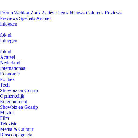
Forum
Weblog
Zoek
Actieve Items
Nieuws
Columns
Reviews
Previews
Specials
Archief
Inloggen
fok.nl
Inloggen
fok.nl
Actueel
Nederland
Internationaal
Economie
Politiek
Tech
Showbiz en Gossip
Opmerkelijk
Entertainment
Showbiz en Gossip
Muziek
Film
Televisie
Media & Cultuur
Bioscoopagenda