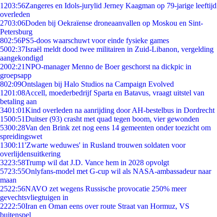
12
03:56
Zangeres en Idols-jurylid Jerney Kaagman op 79-jarige leeftijd
overleden
27
03:06
Doden bij Oekraïense droneaanvallen op Moskou en Sint-
Petersburg
8
02:56
PS5-doos waarschuwt voor einde fysieke games
50
02:37
Israël meldt dood twee militairen in Zuid-Libanon, vergelding
aangekondigd
20
02:21
NPO-manager Menno de Boer geschorst na dickpic in
groepsapp
8
02:09
Ontslagen bij Halo Studios na Campaign Evolved
12
01:08
Accell, moederbedrijf Sparta en Batavus, vraagt uitstel van
betaling aan
34
01:01
Kind overleden na aanrijding door AH-bestelbus in Dordrecht
15
00:51
Duitser (93) crasht met quad tegen boom, vier gewonden
53
00:28
Van den Brink zet nog eens 14 gemeenten onder toezicht om
spreidingswet
13
00:11
'Zwarte weduwes' in Rusland trouwen soldaten voor
overlijdensuitkering
32
23:58
Trump wil dat J.D. Vance hem in 2028 opvolgt
57
23:55
Onlyfans-model met G-cup wil als NASA-ambassadeur naar
maan
25
22:56
NAVO zet wegens Russische provocatie 250% meer
gevechtsvliegtuigen in
22
22:50
Iran en Oman eens over route Straat van Hormuz, VS
buitenspel