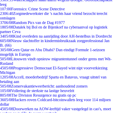
leeg
1
07:00
Forensics: Crime Scene Detective
23
06:40
Zorgmedewerkster die 's nachts haar vriend bezocht terecht
ontslagen
37
06/08
Random Pics van de Dag #1977
18
05/08
Datalek bij Bol en de Bijenkorf na cyberaanval op logistiek
partner Ceva
34
05/08
Kind overleden na aanrijding door AH-bestelbus in Dordrecht
6
05/08
Nieuw slachtoffer in kindermisbruikzaak zorgprofessional Jan
B. (66)
3
05/08
Geen Qatar en Abu Dhabi? Dan eindigt Formule 1-seizoen
mogelijk in Europa
5
05/08
Litouwen vindt opnieuw migrantentunnel onder grens met Wit-
Rusland
45
05/08
Progressieve Democraat El-Sayed wint nipt voorverkiezing
Michigan
12
05/08
Accell, moederbedrijf Sparta en Batavus, vraagt uitstel van
betaling aan
5
05/08
Zomervakantieweerbericht: aanhoudend zomers
1
05/08
Vollering de sterkste na lastige heuvelrit
8
05/08
The Division Resurgence nu gratis op pc
36
05/08
Hackers roven Coldcard-bitcoinwallets leeg voor 114 miljoen
dollar
45
05/08
Doorwerken na AOW-leeftijd vaker vastgelegd in cao's, moet