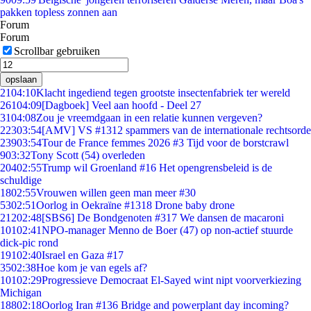
pakken topless zonnen aan
Forum
Forum
Scrollbar gebruiken
opslaan
21
04:10
Klacht ingediend tegen grootste insectenfabriek ter wereld
261
04:09
[Dagboek] Veel aan hoofd - Deel 27
31
04:08
Zou je vreemdgaan in een relatie kunnen vergeven?
223
03:54
[AMV] VS #1312 spammers van de internationale rechtsorde
239
03:54
Tour de France femmes 2026 #3 Tijd voor de borstcrawl
9
03:32
Tony Scott (54) overleden
204
02:55
Trump wil Groenland #16 Het opengrensbeleid is de
schuldige
18
02:55
Vrouwen willen geen man meer #30
53
02:51
Oorlog in Oekraïne #1318 Drone baby drone
212
02:48
[SBS6] De Bondgenoten #317 We dansen de macaroni
101
02:41
NPO-manager Menno de Boer (47) op non-actief stuurde
dick-pic rond
191
02:40
Israel en Gaza #17
35
02:38
Hoe kom je van egels af?
101
02:29
Progressieve Democraat El-Sayed wint nipt voorverkiezing
Michigan
188
02:18
Oorlog Iran #136 Bridge and powerplant day incoming?