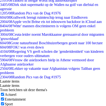
21
05/08
Tanken in België wordt nóg aantrekkelijker
34
05/08
Dirk sluit supermarkt op de Wallen na golf van diefstal en
agressie
12
05/08
Random Pics van de Dag #1976
6
04/08
Kraftwerk brengt ruimteschip terug naar Eindhoven
20
04/08
Apple vecht Britse eis tot inbouwen backdoor in iCloud aan
84
04/08
'Witte' mannen discrimineren is volgens OM geen enkel
probleem
30
04/08
Ceuta-leider noemt Marokkaanse grensaanval door migranten
'gruweldaad'
6
04/08
Grote natuurbrand Boschhuizerbergen groeit naar 100 hectare
6
04/08
FOK! was even down
41
04/08
Regering VS geeft scholen die 'genderidentiteit' van kinderen
verbergen voor ouders ultimatum
59
04/08
Vrouw die asielzoekers hielp in Athene vermoord door
Afghaanse asielzoeker
25
04/08
Lekker op vakantie naar Afghanistan volgens Taliban geen
probleem
23
04/08
Random Pics van de Dag #1975
Laatste items
Laatste items
Toon berichten uit deze thema's
Actueel
Entertainment
Sport