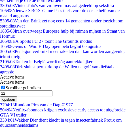
werken na je 67e de norm worden?
38
05/08
Vinted-foto's van vrouwen massaal gedeeld op seksfora
1
05/08
Nieuwe XBOX Game Pass titels voor de eerste helft van de
maand augustus
53
05/08
Van den Brink zet nog eens 14 gemeenten onder toezicht om
spreidingswet
18
05/08
Iran overweegt Europese hulp bij ruimen mijnen in Straat van
Hormuz
3
05/08
EA Sports FC 27 toont The Grounds-modus
1
05/08
Gears of War: E-Day open beta begint 6 augustus
36
05/08
Pentagon verbruikt meer raketten dan kan worden aangevuld,
tekort dreigt
21
05/08
Tanken in België wordt nóg aantrekkelijker
34
05/08
Dirk sluit supermarkt op de Wallen na golf van diefstal en
agressie
Actieve items
Actieve items
Scrollbar gebruiken
opslaan
37
04:13
Random Pics van de Dag #1977
5
04:04
Netflix-abonnees krijgen exclusieve early access tot uitgebreide
GTA VI trailer
33
04:01
Wakker Dier dient klacht in tegen insectenfabriek Protix om
duurzaamheidsclaims