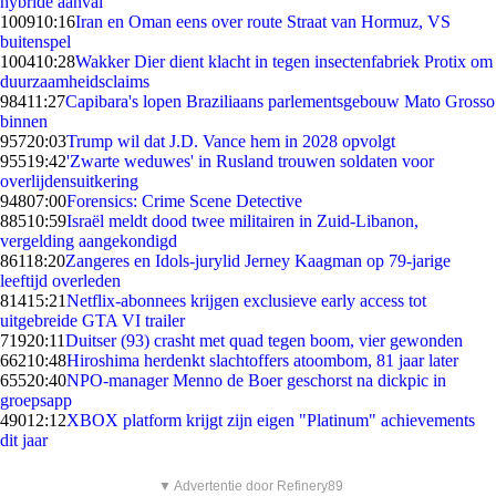
hybride aanval
1009
10:16
Iran en Oman eens over route Straat van Hormuz, VS
buitenspel
1004
10:28
Wakker Dier dient klacht in tegen insectenfabriek Protix om
duurzaamheidsclaims
984
11:27
Capibara's lopen Braziliaans parlementsgebouw Mato Grosso
binnen
957
20:03
Trump wil dat J.D. Vance hem in 2028 opvolgt
955
19:42
'Zwarte weduwes' in Rusland trouwen soldaten voor
overlijdensuitkering
948
07:00
Forensics: Crime Scene Detective
885
10:59
Israël meldt dood twee militairen in Zuid-Libanon,
vergelding aangekondigd
861
18:20
Zangeres en Idols-jurylid Jerney Kaagman op 79-jarige
leeftijd overleden
814
15:21
Netflix-abonnees krijgen exclusieve early access tot
uitgebreide GTA VI trailer
719
20:11
Duitser (93) crasht met quad tegen boom, vier gewonden
662
10:48
Hiroshima herdenkt slachtoffers atoombom, 81 jaar later
655
20:40
NPO-manager Menno de Boer geschorst na dickpic in
groepsapp
490
12:12
XBOX platform krijgt zijn eigen "Platinum" achievements
dit jaar
▼ Advertentie door Refinery89