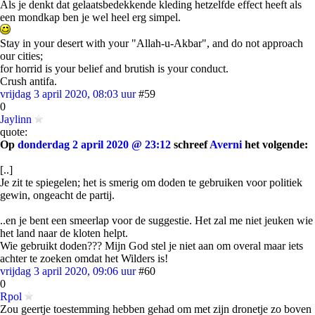
Als je denkt dat gelaatsbedekkende kleding hetzelfde effect heeft als
een mondkap ben je wel heel erg simpel.
Stay in your desert with your "Allah-u-Akbar", and do not approach
our cities;
for horrid is your belief and brutish is your conduct.
Crush antifa.
vrijdag 3 april 2020, 08:03 uur
#59
0
Jaylinn
quote:
Op
donderdag 2 april 2020 @ 23:12
schreef
Averni
het volgende:
[..]
Je zit te spiegelen; het is smerig om doden te gebruiken voor politiek
gewin, ongeacht de partij.
..en je bent een smeerlap voor de suggestie. Het zal me niet jeuken wie
het land naar de kloten helpt.
Wie gebruikt doden??? Mijn God stel je niet aan om overal maar iets
achter te zoeken omdat het Wilders is!
vrijdag 3 april 2020, 09:06 uur
#60
0
Rpol
Zou geertje toestemming hebben gehad om met zijn dronetje zo boven