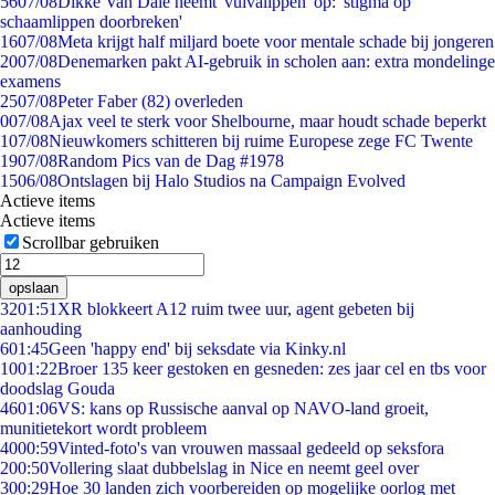
56
07/08
Dikke Van Dale neemt 'vulvalippen' op: 'stigma op
schaamlippen doorbreken'
16
07/08
Meta krijgt half miljard boete voor mentale schade bij jongeren
20
07/08
Denemarken pakt AI-gebruik in scholen aan: extra mondelinge
examens
25
07/08
Peter Faber (82) overleden
0
07/08
Ajax veel te sterk voor Shelbourne, maar houdt schade beperkt
1
07/08
Nieuwkomers schitteren bij ruime Europese zege FC Twente
19
07/08
Random Pics van de Dag #1978
15
06/08
Ontslagen bij Halo Studios na Campaign Evolved
Actieve items
Actieve items
Scrollbar gebruiken
opslaan
32
01:51
XR blokkeert A12 ruim twee uur, agent gebeten bij
aanhouding
6
01:45
Geen 'happy end' bij seksdate via Kinky.nl
10
01:22
Broer 135 keer gestoken en gesneden: zes jaar cel en tbs voor
doodslag Gouda
46
01:06
VS: kans op Russische aanval op NAVO-land groeit,
munitietekort wordt probleem
40
00:59
Vinted-foto's van vrouwen massaal gedeeld op seksfora
2
00:50
Vollering slaat dubbelslag in Nice en neemt geel over
3
00:29
Hoe 30 landen zich voorbereiden op mogelijke oorlog met