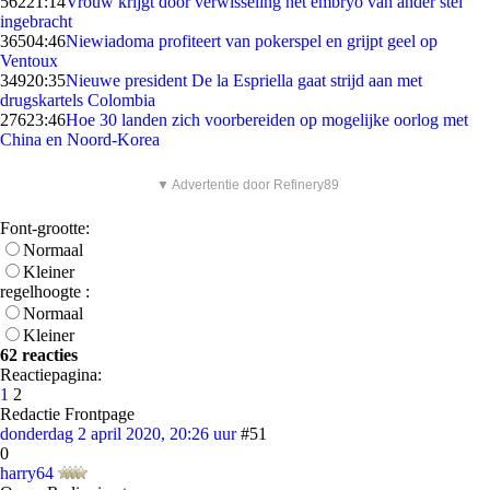
562
21:14
Vrouw krijgt door verwisseling het embryo van ander stel
ingebracht
365
04:46
Niewiadoma profiteert van pokerspel en grijpt geel op
Ventoux
349
20:35
Nieuwe president De la Espriella gaat strijd aan met
drugskartels Colombia
276
23:46
Hoe 30 landen zich voorbereiden op mogelijke oorlog met
China en Noord-Korea
▼ Advertentie door Refinery89
Font-grootte:
Normaal
Kleiner
regelhoogte :
Normaal
Kleiner
62 reacties
Reactiepagina:
1
2
Redactie Frontpage
donderdag 2 april 2020, 20:26 uur
#51
0
harry64