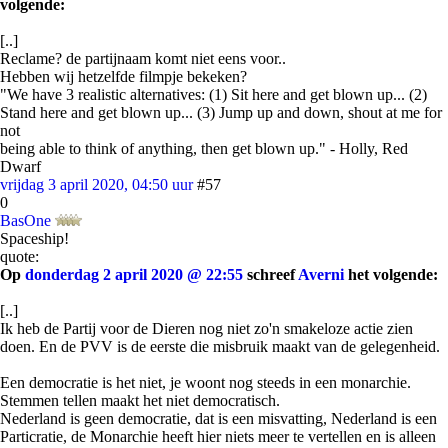
volgende:
[..]
Reclame? de partijnaam komt niet eens voor..
Hebben wij hetzelfde filmpje bekeken?
"We have 3 realistic alternatives: (1) Sit here and get blown up... (2)
Stand here and get blown up... (3) Jump up and down, shout at me for
not
being able to think of anything, then get blown up." - Holly, Red
Dwarf
vrijdag 3 april 2020, 04:50 uur
#57
0
BasOne
Spaceship!
quote:
Op
donderdag 2 april 2020 @ 22:55
schreef
Averni
het volgende:
[..]
Ik heb de Partij voor de Dieren nog niet zo'n smakeloze actie zien
doen. En de PVV is de eerste die misbruik maakt van de gelegenheid.
Een democratie is het niet, je woont nog steeds in een monarchie.
Stemmen tellen maakt het niet democratisch.
Nederland is geen democratie, dat is een misvatting, Nederland is een
Particratie, de Monarchie heeft hier niets meer te vertellen en is alleen