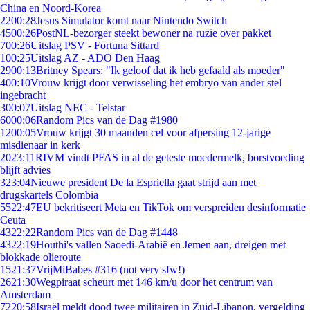
China en Noord-Korea
22
00:28
Jesus Simulator komt naar Nintendo Switch
45
00:26
PostNL-bezorger steekt bewoner na ruzie over pakket
7
00:26
Uitslag PSV - Fortuna Sittard
1
00:25
Uitslag AZ - ADO Den Haag
29
00:13
Britney Spears: "Ik geloof dat ik heb gefaald als moeder"
4
00:10
Vrouw krijgt door verwisseling het embryo van ander stel
ingebracht
3
00:07
Uitslag NEC - Telstar
60
00:06
Random Pics van de Dag #1980
12
00:05
Vrouw krijgt 30 maanden cel voor afpersing 12-jarige
misdienaar in kerk
20
23:11
RIVM vindt PFAS in al de geteste moedermelk, borstvoeding
blijft advies
3
23:04
Nieuwe president De la Espriella gaat strijd aan met
drugskartels Colombia
55
22:47
EU bekritiseert Meta en TikTok om verspreiden desinformatie
Ceuta
43
22:22
Random Pics van de Dag #1448
43
22:19
Houthi's vallen Saoedi-Arabië en Jemen aan, dreigen met
blokkade olieroute
15
21:37
VrijMiBabes #316 (not very sfw!)
26
21:30
Wegpiraat scheurt met 146 km/u door het centrum van
Amsterdam
72
20:58
Israël meldt dood twee militairen in Zuid-Libanon, vergelding