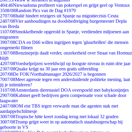
4
04:46
Niewiadoma profiteert van pokerspel en grijpt geel op Ventoux
35
08/08
Random Pics van de Dag #1979
27
07/08
Italië hindert reizigers uit Spanje na migratiecrisis Ceuta
24
07/08
Vier aanhoudingen na doodsbedreiging burgemeester Depla
van Breda
11
07/08
Smokkelbende opgerold in Spanje, verdienden miljoenen aan
migranten
39
07/08
CDA en D66 willen ingrijpen tegen 'gluurbrillen' die mensen
ongemerkt filmen
13
07/08
Benzineprijs daalt verder, onzekerheid over Straat van Hormuz
blijft
42
07/08
Voedselprijzen wereldwijd op hoogste niveau in ruim drie jaar
23
07/08
Quake krijgt na 30 jaar een gratis uitbreiding
2
07/08
De FOK!Voetbalmanager 2026/2027 is begonnen
70
07/08
Meer agressie tegen een andersluidende politieke mening, laat
jij je intimideren?
31
07/08
Amsterdams dierenasiel DOA overspoeld met babykonijntjes
29
07/08
Kabinet geeft bedrijven geen compensatie voor schade door
laagwater
24
07/08
OM eist TBS tegen verwarde man die agenten stak met
aardappelschilmesje
30
07/08
Tropische hitte keert zondag terug met lokaal 32 graden
30
07/08
Trump grijpt weer in op automatisch staatsburgerschap bij
geboorte in VS