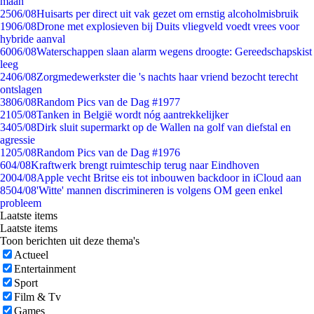
maan
25
06/08
Huisarts per direct uit vak gezet om ernstig alcoholmisbruik
19
06/08
Drone met explosieven bij Duits vliegveld voedt vrees voor
hybride aanval
60
06/08
Waterschappen slaan alarm wegens droogte: Gereedschapskist
leeg
24
06/08
Zorgmedewerkster die 's nachts haar vriend bezocht terecht
ontslagen
38
06/08
Random Pics van de Dag #1977
21
05/08
Tanken in België wordt nóg aantrekkelijker
34
05/08
Dirk sluit supermarkt op de Wallen na golf van diefstal en
agressie
12
05/08
Random Pics van de Dag #1976
6
04/08
Kraftwerk brengt ruimteschip terug naar Eindhoven
20
04/08
Apple vecht Britse eis tot inbouwen backdoor in iCloud aan
85
04/08
'Witte' mannen discrimineren is volgens OM geen enkel
probleem
Laatste items
Laatste items
Toon berichten uit deze thema's
Actueel
Entertainment
Sport
Film & Tv
Games