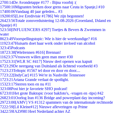
27
00:14
De Avondetappe #177 - Bijna voorbij :(
175
00:10
Migranten breken door grens naar Ceuta in Spanje,l #10
174
00:06
Vandaag 40 jaar geleden... #3
192
00:05
[Live Eredivisie #1786] We zijn begonnen!
264
23:56
Totale zonsverduistering 12-08-2026 (Groenland, IJsland en
Spanje) #1
5
23:50
[INFLUENCERS #297] Toetjes & Bevers & Zwemmen in
water
86
23:49
Voorspellingstopic: Wie is hier de weerkundige? #16
119
23:47
Huisarts doet haar werk onder invloed van alcohol
3
23:45
Podcasts
187
23:38
[Wielrennen #616] Brennan!
116
23:37
Vrouwen willen geen man meer #30
175
23:31
[WLR SC #417] Nieuw deel openen was kaputt
67
23:29
De neergang van Duitsland als lichtend voorbeeld #3
71
23:23
Teltopic #1567 tel door en door en door....
77
23:22
[IndyCar] #115 We're in Nashville Tennessee
17
23:21
Ariana Grande verlaat de spotlight.
153
23:17
Sterren toen en nu #11
3
23:08
Post hier je favoriete SHO podcast!
67
23:01
Het grote Baktopic (voor bakfoto's, -vragen en -tips) #42
268
23:01
Oorlog Iran #136 Bridge and powerplant day incoming?
297
23:00
[AMV] VS #1312 spammers van de internationale rechtsorde
72
22:59
[Lil Kleine#12] Nieuwe afleveringen op Prime
34
22:59
[AZ#98] Heel Nederland achter AZ