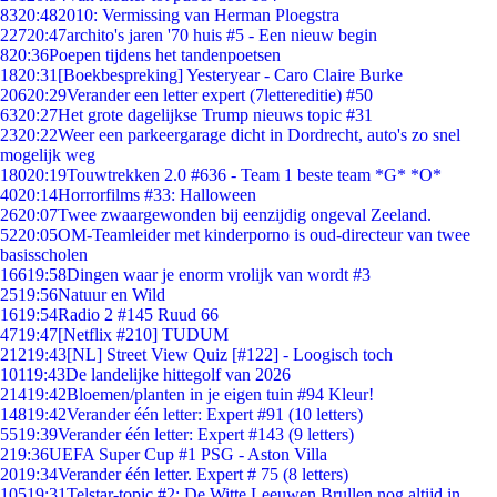
83
20:48
2010: Vermissing van Herman Ploegstra
227
20:47
archito's jaren '70 huis #5 - Een nieuw begin
8
20:36
Poepen tijdens het tandenpoetsen
18
20:31
[Boekbespreking] Yesteryear - Caro Claire Burke
206
20:29
Verander een letter expert (7lettereditie) #50
63
20:27
Het grote dagelijkse Trump nieuws topic #31
23
20:22
Weer een parkeergarage dicht in Dordrecht, auto's zo snel
mogelijk weg
180
20:19
Touwtrekken 2.0 #636 - Team 1 beste team *G* *O*
40
20:14
Horrorfilms #33: Halloween
26
20:07
Twee zwaargewonden bij eenzijdig ongeval Zeeland.
52
20:05
OM-Teamleider met kinderporno is oud-directeur van twee
basisscholen
166
19:58
Dingen waar je enorm vrolijk van wordt #3
25
19:56
Natuur en Wild
16
19:54
Radio 2 #145 Ruud 66
47
19:47
[Netflix #210] TUDUM
212
19:43
[NL] Street View Quiz [#122] - Loogisch toch
101
19:43
De landelijke hittegolf van 2026
214
19:42
Bloemen/planten in je eigen tuin #94 Kleur!
148
19:42
Verander één letter: Expert #91 (10 letters)
55
19:39
Verander één letter: Expert #143 (9 letters)
2
19:36
UEFA Super Cup #1 PSG - Aston Villa
20
19:34
Verander één letter. Expert # 75 (8 letters)
105
19:31
Telstar-topic #2: De Witte Leeuwen Brullen nog altijd in