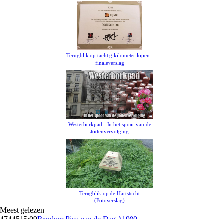
Terugblik op tachtig kilometer lopen -
finaleverslag
Westerborkpad - In het spoor van de
Jodenvervolging
Terugblik op de Hartstocht
(Fotoverslag)
Meest gelezen
47445
15:09
Random Pics van de Dag #1980