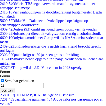
24
10:54
OM eist TBS tegen verwarde man die agenten stak met
aardappelschilmesje
24
10:18
Vier aanhoudingen na doodsbedreiging burgemeester Depla
van Breda
56
09:52
Dikke Van Dale neemt 'vulvalippen' op: 'stigma op
schaamlippen doorbreken'
40
09:42
Duitser (93) crasht met quad tegen boom, vier gewonden
25
09:22
Huisarts per direct uit vak gezet om ernstig alcoholmisbruik
66
09:19
Onlyfans-model met G-cup wil als NASA-ambassadeur naar
maan
24
09:02
Zorgmedewerkster die 's nachts haar vriend bezocht terecht
ontslagen
23
03:02
Quake krijgt na 30 jaar een gratis uitbreiding
11
07/08
Smokkelbende opgerold in Spanje, verdienden miljoenen aan
migranten
47
07/08
Trump wil dat J.D. Vance hem in 2028 opvolgt
Forum
Forum
Scrollbar gebruiken
opslaan
258
01:52
[UFO/UAP] #16 The Age of Disclosure
72
01:48
Spaanstalige nummers #34 A que calor nos pasaremos por el
verano?