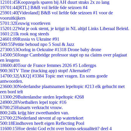
121
01:45
Koopzegels sparen bij AH duurt straks 2x zo lang
197
01:44
[RTL] B&B vol liefde 6de seizoen #4
259
01:40
[Videoland] B&B vol liefde 6de seizoen #1 voor de
vooruitkijkers
57
01:32
Eeuwig voortleven
152
01:22
Wat je ook stemt, je krijgt in NL altijd Links Liberaal Beleid.
16
01:21
Ik rook nog steeds
246
01:09
Russia vs Ukraine #91
5
00:55
Petitie behoud npo 5 Soul & Jazz
273
00:53
Oorlog in Oekraïne #1318 Drone baby drone
145
00:50
Jonge Cambridge professor stapt op na claims over plagiaat
en leugens
186
00:40
Tour de France femmes 2026 #5 Lollergps
9
00:36
TV Time (tracking app) stopt! Alternatief?
147
00:32
[AKQ] #3384 Topic met vragen. En soms goede
antwoorden.
236
00:30
Nederlandse plaatsnamen lepeltopic #213 elk gehucht met
een bord telt
133
00:29
Buitenlandse steden lepeltopic #268
249
00:28
Voetballers lepel topic #16
67
00:25
Huisarts verkracht vrouw.
8
00:24
Ik krijg hier zweethanden van.
237
00:22
Nederland stevent af op watertekort
5
00:18
Eindhoven heeft eigen Reflecting Pool
116
00:15
Hoe denkt God echt over homo-seksualiteit? deel 4