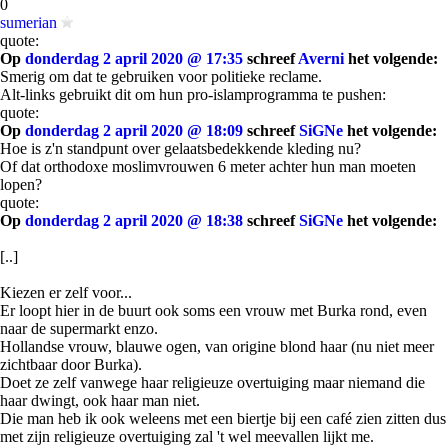
0
sumerian
quote:
Op
donderdag 2 april 2020 @ 17:35
schreef
Averni
het volgende:
Smerig om dat te gebruiken voor politieke reclame.
Alt-links gebruikt dit om hun pro-islamprogramma te pushen:
quote:
Op
donderdag 2 april 2020 @ 18:09
schreef
SiGNe
het volgende:
Hoe is z'n standpunt over gelaatsbedekkende kleding nu?
Of dat orthodoxe moslimvrouwen 6 meter achter hun man moeten
lopen?
quote:
Op
donderdag 2 april 2020 @ 18:38
schreef
SiGNe
het volgende:
[..]
Kiezen er zelf voor...
Er loopt hier in de buurt ook soms een vrouw met Burka rond, even
naar de supermarkt enzo.
Hollandse vrouw, blauwe ogen, van origine blond haar (nu niet meer
zichtbaar door Burka).
Doet ze zelf vanwege haar religieuze overtuiging maar niemand die
haar dwingt, ook haar man niet.
Die man heb ik ook weleens met een biertje bij een café zien zitten dus
met zijn religieuze overtuiging zal 't wel meevallen lijkt me.