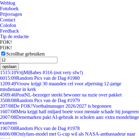
Weblog
Fotoboek
Prijsvragen
Contact
Colofon
Feedback
Tip de redactie
FOK!
FOK!
Scrollbar gebruiken
opslaan
15
15:10
VrijMiBabes #316 (not very sfw!)
60
15:09
Random Pics van de Dag #1980
12
09:49
Vrouw krijgt 30 maanden cel voor afpersing 12-jarige
misdienaar in kerk
45
09:46
PostNL-bezorger steekt bewoner na ruzie over pakket
35
08/08
Random Pics van de Dag #1979
2
07/08
De FOK!Voetbalmanager 2026/2027 is begonnen
16
07/08
Meta krijgt half miljard boete voor mentale schade bij jongeren
20
07/08
Denemarken pakt AI-gebruik in scholen aan: extra mondelinge
examens
19
07/08
Random Pics van de Dag #1978
66
06/08
Onlyfans-model met G-cup wil als NASA-ambassadeur naar