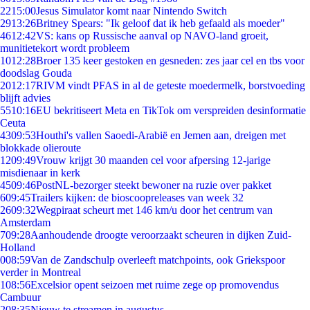
22
15:00
Jesus Simulator komt naar Nintendo Switch
29
13:26
Britney Spears: "Ik geloof dat ik heb gefaald als moeder"
46
12:42
VS: kans op Russische aanval op NAVO-land groeit,
munitietekort wordt probleem
10
12:28
Broer 135 keer gestoken en gesneden: zes jaar cel en tbs voor
doodslag Gouda
20
12:17
RIVM vindt PFAS in al de geteste moedermelk, borstvoeding
blijft advies
55
10:16
EU bekritiseert Meta en TikTok om verspreiden desinformatie
Ceuta
43
09:53
Houthi's vallen Saoedi-Arabië en Jemen aan, dreigen met
blokkade olieroute
12
09:49
Vrouw krijgt 30 maanden cel voor afpersing 12-jarige
misdienaar in kerk
45
09:46
PostNL-bezorger steekt bewoner na ruzie over pakket
6
09:45
Trailers kijken: de bioscoopreleases van week 32
26
09:32
Wegpiraat scheurt met 146 km/u door het centrum van
Amsterdam
7
09:28
Aanhoudende droogte veroorzaakt scheuren in dijken Zuid-
Holland
0
08:59
Van de Zandschulp overleeft matchpoints, ook Griekspoor
verder in Montreal
1
08:56
Excelsior opent seizoen met ruime zege op promovendus
Cambuur
2
08:35
Nieuw te streamen in augustus