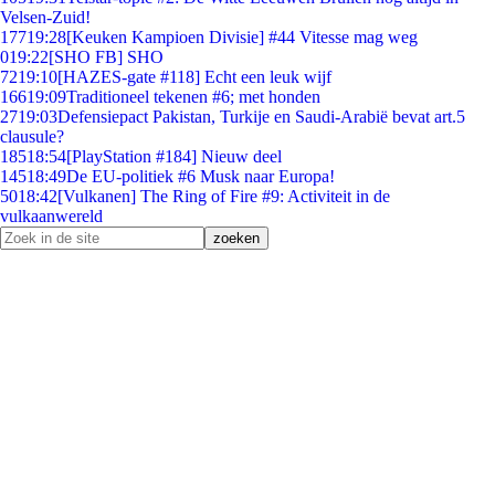
Velsen-Zuid!
177
19:28
[Keuken Kampioen Divisie] #44 Vitesse mag weg
0
19:22
[SHO FB] SHO
72
19:10
[HAZES-gate #118] Echt een leuk wijf
166
19:09
Traditioneel tekenen #6; met honden
27
19:03
Defensiepact Pakistan, Turkije en Saudi-Arabië bevat art.5
clausule?
185
18:54
[PlayStation #184] Nieuw deel
145
18:49
De EU-politiek #6 Musk naar Europa!
50
18:42
[Vulkanen] The Ring of Fire #9: Activiteit in de
vulkaanwereld