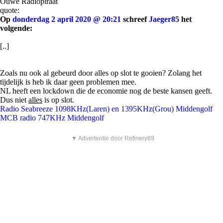
Ouwe Radiopiraat
quote:
Op
donderdag 2 april 2020 @ 20:21
schreef
Jaeger85
het
volgende:
[..]
Zoals nu ook al gebeurd door alles op slot te gooien? Zolang het
tijdelijk is heb ik daar geen problemen mee.
NL heeft een lockdown die de economie nog de beste kansen geeft.
Dus niet
alles
is op slot.
Radio Seabreeze 1098KHz(Laren) en 1395KHz(Grou) Middengolf
MCB radio 747KHz Middengolf
▼ Advertentie door Refinery89