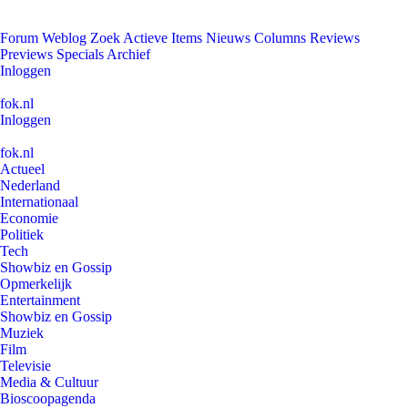
Forum
Weblog
Zoek
Actieve Items
Nieuws
Columns
Reviews
Previews
Specials
Archief
Inloggen
fok.nl
Inloggen
fok.nl
Actueel
Nederland
Internationaal
Economie
Politiek
Tech
Showbiz en Gossip
Opmerkelijk
Entertainment
Showbiz en Gossip
Muziek
Film
Televisie
Media & Cultuur
Bioscoopagenda