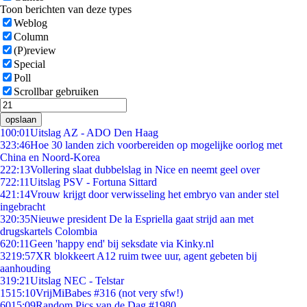
Toon berichten van deze types
Weblog
Column
(P)review
Special
Poll
Scrollbar gebruiken
opslaan
1
00:01
Uitslag AZ - ADO Den Haag
3
23:46
Hoe 30 landen zich voorbereiden op mogelijke oorlog met
China en Noord-Korea
2
22:13
Vollering slaat dubbelslag in Nice en neemt geel over
7
22:11
Uitslag PSV - Fortuna Sittard
4
21:14
Vrouw krijgt door verwisseling het embryo van ander stel
ingebracht
3
20:35
Nieuwe president De la Espriella gaat strijd aan met
drugskartels Colombia
6
20:11
Geen 'happy end' bij seksdate via Kinky.nl
32
19:57
XR blokkeert A12 ruim twee uur, agent gebeten bij
aanhouding
3
19:21
Uitslag NEC - Telstar
15
15:10
VrijMiBabes #316 (not very sfw!)
60
15:09
Random Pics van de Dag #1980