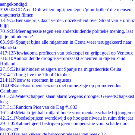
aangekondigd
39
20:08
CDA en D66 willen ingrijpen tegen 'gluurbrillen' die mensen
ongemerkt filmen
13
19:52
Benzineprijs daalt verder, onzekerheid over Straat van Hormuz
blijft
70
19:35
Meer agressie tegen een andersluidende politieke mening, laat
jij je intimideren?
63
19:04
Spanje: bijna alle migranten in Ceuta weer teruggekeerd naar
Marokko
4
17:13
Niewiadoma profiteert van pokerspel en grijpt geel op Ventoux
7
16:10
Aanhoudende droogte veroorzaakt scheuren in dijken Zuid-
Holland
27
15:52
Italië hindert reizigers uit Spanje na migratiecrisis Ceuta
23
14:17
Long live the 7th of October
2
14:11
Nieuw te streamen in augustus
1
14:08
Excelsior opent seizoen met ruime zege op promovendus
Cambuur
60
13:58
Waterschappen slaan alarm wegens droogte: Gereedschapskist
leeg
37
13:13
Random Pics van de Dag #1833
16
12:43
Meta krijgt half miljard boete voor mentale schade bij jongeren
42
12:11
Voedselprijzen wereldwijd op hoogste niveau in ruim drie jaar
29
11:05
Kabinet geeft bedrijven geen compensatie voor schade door
laagwater
6
11:03
Trailers kijken: de bioscoopreleases van week 32