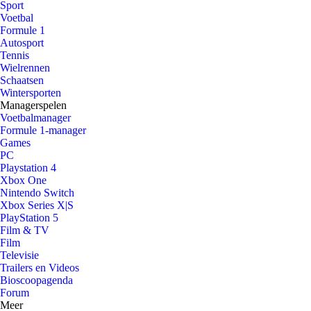
Sport
Voetbal
Formule 1
Autosport
Tennis
Wielrennen
Schaatsen
Wintersporten
Managerspelen
Voetbalmanager
Formule 1-manager
Games
PC
Playstation 4
Xbox One
Nintendo Switch
Xbox Series X|S
PlayStation 5
Film & TV
Film
Televisie
Trailers en Videos
Bioscoopagenda
Forum
Meer