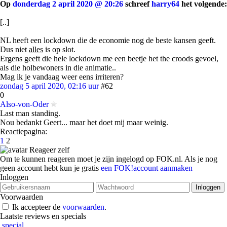
Op
donderdag 2 april 2020 @ 20:26
schreef
harry64
het volgende:
[..]
NL heeft een lockdown die de economie nog de beste kansen geeft.
Dus niet
alles
is op slot.
Ergens geeft die hele lockdown me een beetje het the croods gevoel,
als die holbewoners in die animatie..
Mag ik je vandaag weer eens irriteren?
zondag 5 april 2020, 02:16 uur
#62
0
Also-von-Oder
Last man standing.
Nou bedankt Geert... maar het doet mij maar weinig.
Reactiepagina:
1
2
Reageer zelf
Om te kunnen reageren moet je zijn ingelogd op FOK.nl. Als je nog
geen account hebt kun je gratis
een FOK!account aanmaken
Inloggen
Voorwaarden
Ik accepteer de
voorwaarden
.
Laatste reviews en specials
special