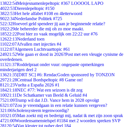
138
22:54
Meisjesnamenlepeltopic #367 LOOOOL LAPO
40
22:53
Dierenlepeltopic #150
38
22:53
Het hele alfabet #108 en 4letterwoord
90
22:34
Nederlandse Politiek #725
5
22:32
Hoeveel geld spendeer jij aan je beginnende relatie?
19
22:29
de beheerder die mij oh zo moe maakt.
185
22:22
Post hier zo vaak mogelijk om 22:22 uur #76
126
22:13
Nederland toen
110
22:07
Afvallen met injecties #4
11
22:07
Algemeen Luchtvaarttopic #61
249
21:52
Wie gaan er dood in 2026?Post met een vleugje cynisme de
overledenen.
113
21:37
Roddelpraat onder vuur: ongepaste opmerkingen
minderjarigen deel 2
136
21:35
[DRT SC] #6: RendacGoden sponsored by TONZON
297
21:28
Centraal Bordspeltopic #8 Game on!
81
21:23
Vuelta a España 2026 #1
184
21:18
NEC #77: Wat een seizoen is dit zeg
100
21:11
De Schatkamer van Beeld & Geluid #4
75
21:09
Trump wil dat J.D. Vance hem in 2028 opvolgt
63
21:07
Zou je vreemdgaan in een relatie kunnen vergeven?
3
21:06
Scholensysteem tegenwoordig?
103
21:05
Man zoekt mij en bedreigt mij, nadat ik met zijn zoon sprak
47
21:00
Woordensamenstelspel #1184 met 2 woorden spreken SVP
281
20:54
Van kleuter tot puber deel 184