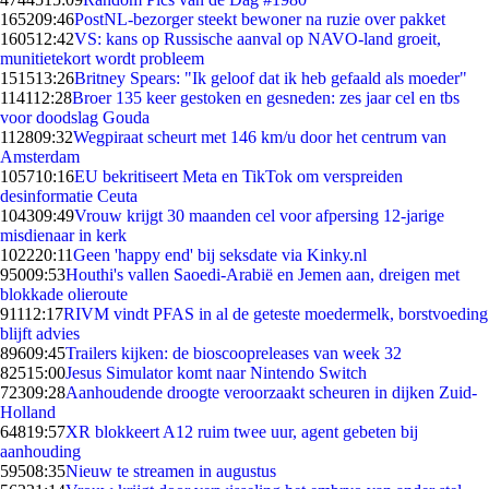
1652
09:46
PostNL-bezorger steekt bewoner na ruzie over pakket
1605
12:42
VS: kans op Russische aanval op NAVO-land groeit,
munitietekort wordt probleem
1515
13:26
Britney Spears: "Ik geloof dat ik heb gefaald als moeder"
1141
12:28
Broer 135 keer gestoken en gesneden: zes jaar cel en tbs
voor doodslag Gouda
1128
09:32
Wegpiraat scheurt met 146 km/u door het centrum van
Amsterdam
1057
10:16
EU bekritiseert Meta en TikTok om verspreiden
desinformatie Ceuta
1043
09:49
Vrouw krijgt 30 maanden cel voor afpersing 12-jarige
misdienaar in kerk
1022
20:11
Geen 'happy end' bij seksdate via Kinky.nl
950
09:53
Houthi's vallen Saoedi-Arabië en Jemen aan, dreigen met
blokkade olieroute
911
12:17
RIVM vindt PFAS in al de geteste moedermelk, borstvoeding
blijft advies
896
09:45
Trailers kijken: de bioscoopreleases van week 32
825
15:00
Jesus Simulator komt naar Nintendo Switch
723
09:28
Aanhoudende droogte veroorzaakt scheuren in dijken Zuid-
Holland
648
19:57
XR blokkeert A12 ruim twee uur, agent gebeten bij
aanhouding
595
08:35
Nieuw te streamen in augustus