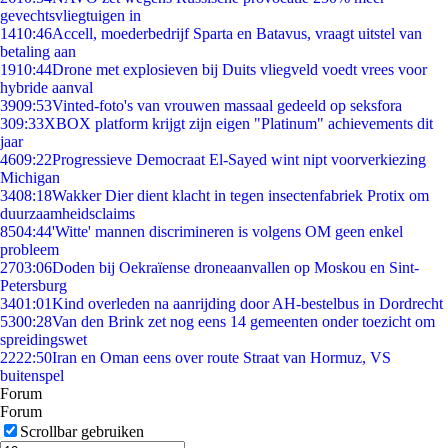
gevechtsvliegtuigen in
14
10:46
Accell, moederbedrijf Sparta en Batavus, vraagt uitstel van
betaling aan
19
10:44
Drone met explosieven bij Duits vliegveld voedt vrees voor
hybride aanval
39
09:53
Vinted-foto's van vrouwen massaal gedeeld op seksfora
3
09:33
XBOX platform krijgt zijn eigen "Platinum" achievements dit
jaar
46
09:22
Progressieve Democraat El-Sayed wint nipt voorverkiezing
Michigan
34
08:18
Wakker Dier dient klacht in tegen insectenfabriek Protix om
duurzaamheidsclaims
85
04:44
'Witte' mannen discrimineren is volgens OM geen enkel
probleem
27
03:06
Doden bij Oekraïense droneaanvallen op Moskou en Sint-
Petersburg
34
01:01
Kind overleden na aanrijding door AH-bestelbus in Dordrecht
53
00:28
Van den Brink zet nog eens 14 gemeenten onder toezicht om
spreidingswet
22
22:50
Iran en Oman eens over route Straat van Hormuz, VS
buitenspel
Forum
Forum
Scrollbar gebruiken