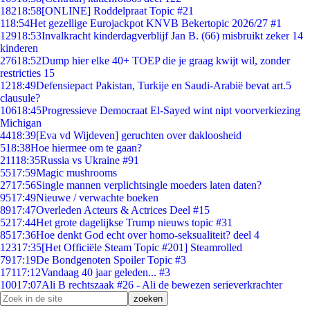
182
18:58
[ONLINE] Roddelpraat Topic #21
1
18:54
Het gezellige Eurojackpot KNVB Bekertopic 2026/27 #1
129
18:53
Invalkracht kinderdagverblijf Jan B. (66) misbruikt zeker 14
kinderen
276
18:52
Dump hier elke 40+ TOEP die je graag kwijt wil, zonder
restricties 15
12
18:49
Defensiepact Pakistan, Turkije en Saudi-Arabië bevat art.5
clausule?
106
18:45
Progressieve Democraat El-Sayed wint nipt voorverkiezing
Michigan
44
18:39
[Eva vd Wijdeven] geruchten over dakloosheid
5
18:38
Hoe hiermee om te gaan?
211
18:35
Russia vs Ukraine #91
55
17:59
Magic mushrooms
27
17:56
Single mannen verplichtsingle moeders laten daten?
95
17:49
Nieuwe / verwachte boeken
89
17:47
Overleden Acteurs & Actrices Deel #15
52
17:44
Het grote dagelijkse Trump nieuws topic #31
85
17:36
Hoe denkt God echt over homo-seksualiteit? deel 4
123
17:35
[Het Officiële Steam Topic #201] Steamrolled
79
17:19
De Bondgenoten Spoiler Topic #3
171
17:12
Vandaag 40 jaar geleden... #3
100
17:07
Ali B rechtszaak #26 - Ali de bewezen serieverkrachter