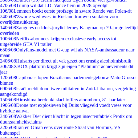
47
06/08
Trump wil dat J.D. Vance hem in 2028 opvolgt
1
06/08
Lemmen boekt eerste profzege in zware Ronde van Polen-rit
24
06/08
'Zwarte weduwes' in Rusland trouwen soldaten voor
overlijdensuitkering
14
06/08
Zangeres en Idols-jurylid Jerney Kaagman op 79-jarige leeftijd
overleden
10
06/08
Netflix-abonnees krijgen exclusieve early access tot
uitgebreide GTA VI trailer
65
06/08
Onlyfans-model met G-cup wil als NASA-ambassadeur naar
maan
24
06/08
Huisarts per direct uit vak gezet om ernstig alcoholmisbruik
3
06/08
XBOX platform krijgt zijn eigen "Platinum" achievements dit
jaar
12
06/08
Capibara's lopen Braziliaans parlementsgebouw Mato Grosso
binnen
69
06/08
Israël meldt dood twee militairen in Zuid-Libanon, vergelding
aangekondigd
15
06/08
Hiroshima herdenkt slachtoffers atoombom, 81 jaar later
19
06/08
Drone met explosieven bij Duits vliegveld voedt vrees voor
hybride aanval
34
06/08
Wakker Dier dient klacht in tegen insectenfabriek Protix om
duurzaamheidsclaims
22
06/08
Iran en Oman eens over route Straat van Hormuz, VS
buitenspel