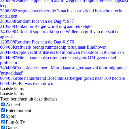
58
06/08
Waterschappen slaan alarm wegens droogte: Gereedschapskist
leeg
23
06/08
Zorgmedewerkster die 's nachts haar vriend bezocht terecht
ontslagen
38
06/08
Random Pics van de Dag #1977
21
05/08
Tanken in België wordt nóg aantrekkelijker
34
05/08
Dirk sluit supermarkt op de Wallen na golf van diefstal en
agressie
12
05/08
Random Pics van de Dag #1976
6
04/08
Kraftwerk brengt ruimteschip terug naar Eindhoven
20
04/08
Apple vecht Britse eis tot inbouwen backdoor in iCloud aan
85
04/08
'Witte' mannen discrimineren is volgens OM geen enkel
probleem
34
04/08
Ceuta-leider noemt Marokkaanse grensaanval door migranten
'gruweldaad'
6
04/08
Grote natuurbrand Boschhuizerbergen groeit naar 100 hectare
6
04/08
FOK! was even down
Laatste items
Laatste items
Toon berichten uit deze thema's
Actueel
Entertainment
Sport
Film & Tv
Games