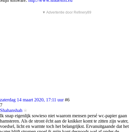
Mijn software:
http://www.snidesoft.eu
▼ Advertentie door Refinery89
zaterdag 14 maart 2020, 17:11 uur
#6
7
Shahanshah
Ik snap eigenlijk sowieso niet waarom mensen persé wc-papier gaan
hamsteren. Als de stront écht aan de knikker komt te zitten zijn water,
voedsel, licht en warmte toch het belangrijkst. Ervanuitgaande dat het
water blijft stromen spoel ik mijn kont desnoods wel af onder de