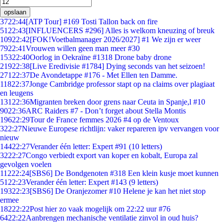
opslaan
37
22:44
[ATP Tour] #169 Tosti Tallon back on fire
51
22:43
[INFLUENCERS #296] Alles is welkom kneuzing of breuk
109
22:42
[FOK!Voetbalmanager 2026/2027] #1 We zijn er weer
79
22:41
Vrouwen willen geen man meer #30
153
22:40
Oorlog in Oekraïne #1318 Drone baby drone
219
22:38
[Live Eredivisie #1784] Dying seconds van het seizoen!
271
22:37
De Avondetappe #176 - Met Ellen ten Damme.
118
22:37
Jonge Cambridge professor stapt op na claims over plagiaat
en leugens
131
22:36
Migranten breken door grens naar Ceuta in Spanje,l #10
90
22:36
ARC Raiders #7 - Don’t forget about Stella Montis
196
22:29
Tour de France femmes 2026 #4 op de Ventoux
3
22:27
Nieuwe Europese richtlijn: vaker repareren ipv vervangen voor
nieuw
144
22:27
Verander één letter: Expert #91 (10 letters)
32
22:27
Congo verbiedt export van koper en kobalt, Europa zal
gevolgen voelen
112
22:24
[SBS6] De Bondgenoten #318 Een klein kusje moet kunnen
51
22:23
Verander één letter: Expert #143 (9 letters)
193
22:23
[SBS6] De Oranjezomer #10 Helene je kan het niet stop
ermee
182
22:22
Post hier zo vaak mogelijk om 22:22 uur #76
64
22:22
Aanbrengen mechanische ventilatie zinvol in oud huis?