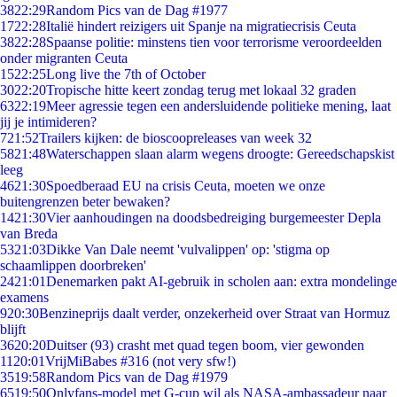
38
22:29
Random Pics van de Dag #1977
17
22:28
Italië hindert reizigers uit Spanje na migratiecrisis Ceuta
38
22:28
Spaanse politie: minstens tien voor terrorisme veroordeelden
onder migranten Ceuta
15
22:25
Long live the 7th of October
30
22:20
Tropische hitte keert zondag terug met lokaal 32 graden
63
22:19
Meer agressie tegen een andersluidende politieke mening, laat
jij je intimideren?
7
21:52
Trailers kijken: de bioscoopreleases van week 32
58
21:48
Waterschappen slaan alarm wegens droogte: Gereedschapskist
leeg
46
21:30
Spoedberaad EU na crisis Ceuta, moeten we onze
buitengrenzen beter bewaken?
14
21:30
Vier aanhoudingen na doodsbedreiging burgemeester Depla
van Breda
53
21:03
Dikke Van Dale neemt 'vulvalippen' op: 'stigma op
schaamlippen doorbreken'
24
21:01
Denemarken pakt AI-gebruik in scholen aan: extra mondelinge
examens
9
20:30
Benzineprijs daalt verder, onzekerheid over Straat van Hormuz
blijft
36
20:20
Duitser (93) crasht met quad tegen boom, vier gewonden
11
20:01
VrijMiBabes #316 (not very sfw!)
35
19:58
Random Pics van de Dag #1979
65
19:50
Onlyfans-model met G-cup wil als NASA-ambassadeur naar