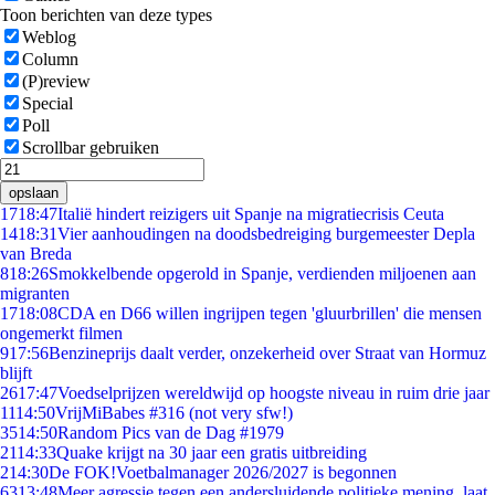
Toon berichten van deze types
Weblog
Column
(P)review
Special
Poll
Scrollbar gebruiken
opslaan
17
18:47
Italië hindert reizigers uit Spanje na migratiecrisis Ceuta
14
18:31
Vier aanhoudingen na doodsbedreiging burgemeester Depla
van Breda
8
18:26
Smokkelbende opgerold in Spanje, verdienden miljoenen aan
migranten
17
18:08
CDA en D66 willen ingrijpen tegen 'gluurbrillen' die mensen
ongemerkt filmen
9
17:56
Benzineprijs daalt verder, onzekerheid over Straat van Hormuz
blijft
26
17:47
Voedselprijzen wereldwijd op hoogste niveau in ruim drie jaar
11
14:50
VrijMiBabes #316 (not very sfw!)
35
14:50
Random Pics van de Dag #1979
21
14:33
Quake krijgt na 30 jaar een gratis uitbreiding
2
14:30
De FOK!Voetbalmanager 2026/2027 is begonnen
63
13:48
Meer agressie tegen een andersluidende politieke mening, laat