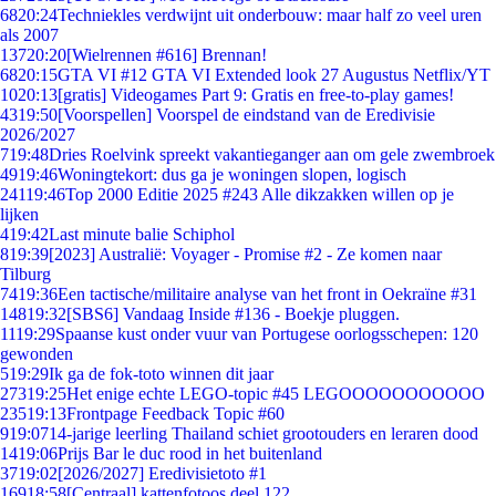
68
20:24
Techniekles verdwijnt uit onderbouw: maar half zo veel uren
als 2007
137
20:20
[Wielrennen #616] Brennan!
68
20:15
GTA VI #12 GTA VI Extended look 27 Augustus Netflix/YT
10
20:13
[gratis] Videogames Part 9: Gratis en free-to-play games!
43
19:50
[Voorspellen] Voorspel de eindstand van de Eredivisie
2026/2027
7
19:48
Dries Roelvink spreekt vakantieganger aan om gele zwembroek
49
19:46
Woningtekort: dus ga je woningen slopen, logisch
241
19:46
Top 2000 Editie 2025 #243 Alle dikzakken willen op je
lijken
4
19:42
Last minute balie Schiphol
8
19:39
[2023] Australië: Voyager - Promise #2 - Ze komen naar
Tilburg
74
19:36
Een tactische/militaire analyse van het front in Oekraïne #31
148
19:32
[SBS6] Vandaag Inside #136 - Boekje pluggen.
11
19:29
Spaanse kust onder vuur van Portugese oorlogsschepen: 120
gewonden
5
19:29
Ik ga de fok-toto winnen dit jaar
273
19:25
Het enige echte LEGO-topic #45 LEGOOOOOOOOOOO
235
19:13
Frontpage Feedback Topic #60
9
19:07
14-jarige leerling Thailand schiet grootouders en leraren dood
14
19:06
Prijs Bar le duc rood in het buitenland
37
19:02
[2026/2027] Eredivisietoto #1
169
18:58
[Centraal] kattenfotoos deel 122