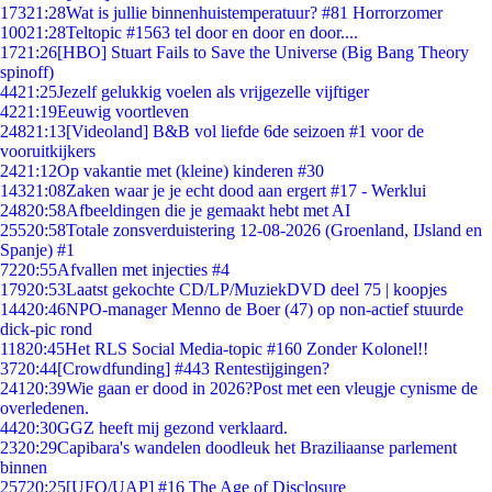
173
21:28
Wat is jullie binnenhuistemperatuur? #81 Horrorzomer
100
21:28
Teltopic #1563 tel door en door en door....
17
21:26
[HBO] Stuart Fails to Save the Universe (Big Bang Theory
spinoff)
44
21:25
Jezelf gelukkig voelen als vrijgezelle vijftiger
42
21:19
Eeuwig voortleven
248
21:13
[Videoland] B&B vol liefde 6de seizoen #1 voor de
vooruitkijkers
24
21:12
Op vakantie met (kleine) kinderen #30
143
21:08
Zaken waar je je echt dood aan ergert #17 - Werklui
248
20:58
Afbeeldingen die je gemaakt hebt met AI
255
20:58
Totale zonsverduistering 12-08-2026 (Groenland, IJsland en
Spanje) #1
72
20:55
Afvallen met injecties #4
179
20:53
Laatst gekochte CD/LP/MuziekDVD deel 75 | koopjes
144
20:46
NPO-manager Menno de Boer (47) op non-actief stuurde
dick-pic rond
118
20:45
Het RLS Social Media-topic #160 Zonder Kolonel!!
37
20:44
[Crowdfunding] #443 Rentestijgingen?
241
20:39
Wie gaan er dood in 2026?Post met een vleugje cynisme de
overledenen.
44
20:30
GGZ heeft mij gezond verklaard.
23
20:29
Capibara's wandelen doodleuk het Braziliaanse parlement
binnen
257
20:25
[UFO/UAP] #16 The Age of Disclosure