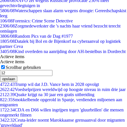
26
06/08
NAVO zet wegens Russische provocatie 250% meer
gevechtsvliegtuigen in
58
06/08
Waterschappen slaan alarm wegens droogte: Gereedschapskist
leeg
1
06/08
Forensics: Crime Scene Detective
23
06/08
Zorgmedewerkster die 's nachts haar vriend bezocht terecht
ontslagen
38
06/08
Random Pics van de Dag #1977
18
05/08
Datalek bij Bol en de Bijenkorf na cyberaanval op logistiek
partner Ceva
34
05/08
Kind overleden na aanrijding door AH-bestelbus in Dordrecht
Actieve items
Actieve items
Scrollbar gebruiken
opslaan
47
22:43
Trump wil dat J.D. Vance hem in 2028 opvolgt
26
22:42
Voedselprijzen wereldwijd op hoogste niveau in ruim drie jaar
21
22:39
Quake krijgt na 30 jaar een gratis uitbreiding
8
22:35
Smokkelbende opgerold in Spanje, verdienden miljoenen aan
migranten
17
22:34
CDA en D66 willen ingrijpen tegen 'gluurbrillen' die mensen
ongemerkt filmen
34
22:32
Ceuta-leider noemt Marokkaanse grensaanval door migranten
'gruweldaad'