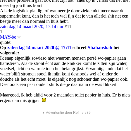
Het hele probleem gaat ook niet zijn dat "alles op is", maar dat het niet
meer bij jou thuis komt.
Als de logistiek plat ligt of wanneer je door ziekte niet meer naar de
supermarkt kunt, dan is het toch wel fijn dat je van allerlei shit net een
beetje meer dan normaal in huis hebt.
zaterdag 14 maart 2020, 17:14 uur
#11
1
MAY-be
quote:
Op
zaterdag 14 maart 2020 @ 17:11
schreef
Shahanshah
het
volgende:
Ik snap eigenlijk sowieso niet waarom mensen persé wc-papier gaan
hamsteren. Als de stront écht aan de knikker komt te zitten zijn water,
voedsel, licht en warmte toch het belangrijkst. Ervanuitgaande dat het
water blijft stromen spoel ik mijn kont desnoods wel af onder de
douche als het echt moet. Is eigenlijk nog schoner dan wc-papier ook.
Desnoods een paar oude t-shirts die je daarna in de was flikkert.
Maargoed, ik heb altijd voor 2 maanden toilet papier in huis. Er is niets
ergers dan mis grijpen
▼ Advertentie door Refinery89