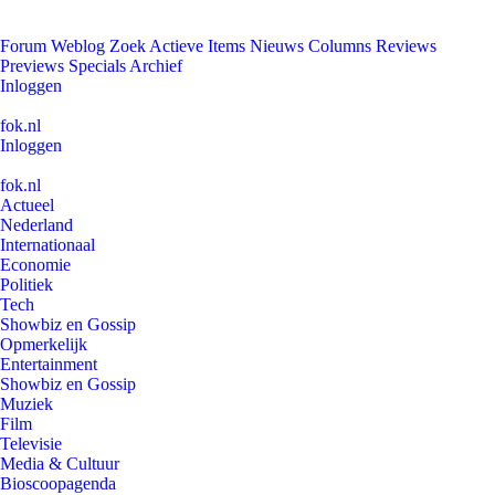
Forum
Weblog
Zoek
Actieve Items
Nieuws
Columns
Reviews
Previews
Specials
Archief
Inloggen
fok.nl
Inloggen
fok.nl
Actueel
Nederland
Internationaal
Economie
Politiek
Tech
Showbiz en Gossip
Opmerkelijk
Entertainment
Showbiz en Gossip
Muziek
Film
Televisie
Media & Cultuur
Bioscoopagenda