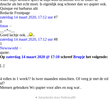
douche als het echt moet. Is eigenlijk nog schoner dan wc-papier ook.
Quisque est barbarus alii
Redactie Frontpage
zaterdag 14 maart 2020, 17:12 uur
#7
0
foton
__--*--__
Goed lachje ook.
zaterdag 14 maart 2020, 17:12 uur
#8
1
Newsworld
quote:
Op
zaterdag 14 maart 2020 @ 17:10
schreef
Brupje
het volgende:
[..]
4 rollen in 1 week!? In twee maanden misschien. Of veeg je met de rol
af?
Mensen gebruiken Wc-papier voor alles en nog wat .
▼ Advertentie door Refinery89