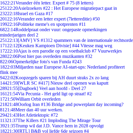
16
22:21
Verander één letter. Expert # 75 (8 letters)
251
22:20
Asielzoekers #22 : Het Europese migratiepact gaat in
232
22:18
Israel en Gaza #17
201
22:16
Verander een letter expert (7lettereditie) #50
199
22:16
Politieke meme's en spotprenten #11
68
22:14
Roddelpraat onder vuur: ongepaste opmerkingen
minderjarigen deel 2
251
22:13
[AMV] VS #1312 spammers van de internationale rechtsorde
171
22:12
[Keuken Kampioen Divisie] #44 Vitesse mag weg
172
22:10
Ajax is een parodie op een voetbalclub #7 Vuurwerkjes
280
22:06
Post hier pas overleden muzikanten #32
8
22:06
Opmerkelijke foto's van Funda #243
18
22:03
Miljarden naar Europese AI-start-ups: Nederland profiteert
flink mee
94
22:02
Koopzegels sparen bij AH duurt straks 2x zo lang
144
21:59
[WLR SC #417] Nieuw deel openen was kaputt
289
21:55
[Dagboek] Veel aan hoofd - Deel 27
161
21:54
Via Pecunia - Het geld ligt op straat! #2
17
21:50
William Orbit overleden
218
21:48
Oorlog Iran #136 Bridge and powerplant day incoming?
81
21:48
Meer dan 40 uur werken.
294
21:43
Het Atletiektopic #72
113
21:37
The Killers #21 Imploding The Mirage Tour
39
21:35
Trump wil dat J.D. Vance hem in 2028 opvolgt
182
21:30
[RTL] B&B vol liefde 6de seizoen #4