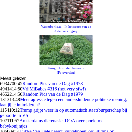
Westerborkpad - In het spoor van de
Jodenvervolging
Terugblik op de Hartstocht
(Fotoverslag)
Meest gelezen
69347
00:45
Random Pics van de Dag #1978
49414
14:50
VrijMiBabes #316 (not very sfw!)
46522
14:50
Random Pics van de Dag #1979
1313
13:48
Meer agressie tegen een andersluidende politieke mening,
laat jij je intimideren?
1154
10:12
Trump grijpt weer in op automatisch staatsburgerschap bij
geboorte in VS
1071
11:52
Amsterdams dierenasiel DOA overspoeld met
babykonijntjes
1060
09:51
Dikke Van Dale neemt 'vulvalippen' op: 'stigma op