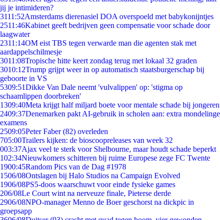
jij je intimideren?
31
11:52
Amsterdams dierenasiel DOA overspoeld met babykonijntjes
25
11:46
Kabinet geeft bedrijven geen compensatie voor schade door
laagwater
23
11:14
OM eist TBS tegen verwarde man die agenten stak met
aardappelschilmesje
30
11:08
Tropische hitte keert zondag terug met lokaal 32 graden
30
10:12
Trump grijpt weer in op automatisch staatsburgerschap bij
geboorte in VS
53
09:51
Dikke Van Dale neemt 'vulvalippen' op: 'stigma op
schaamlippen doorbreken'
13
09:40
Meta krijgt half miljard boete voor mentale schade bij jongeren
24
09:37
Denemarken pakt AI-gebruik in scholen aan: extra mondelinge
examens
25
09:05
Peter Faber (82) overleden
7
05:00
Trailers kijken: de bioscoopreleases van week 32
0
03:37
Ajax veel te sterk voor Shelbourne, maar houdt schade beperkt
1
02:34
Nieuwkomers schitteren bij ruime Europese zege FC Twente
19
00:45
Random Pics van de Dag #1978
15
06/08
Ontslagen bij Halo Studios na Campaign Evolved
19
06/08
PS5-doos waarschuwt voor einde fysieke games
2
06/08
Le Court wint na nerveuze finale, Pieterse derde
29
06/08
NPO-manager Menno de Boer geschorst na dickpic in
groepsapp
36
06/08
Duitser (93) crasht met quad tegen boom, vier gewonden