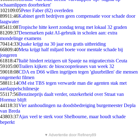
schaamlippen doorbreken'
1021
09:05
Peter Faber (82) overleden
899
11:46
Kabinet geeft bedrijven geen compensatie voor schade door
laagwater
854
11:08
Tropische hitte keert zondag terug met lokaal 32 graden
812
09:37
Denemarken pakt AI-gebruik in scholen aan: extra
mondelinge examens
704
14:33
Quake krijgt na 30 jaar een gratis uitbreiding
668
09:40
Meta krijgt half miljard boete voor mentale schade bij
jongeren
618
18:47
Italië hindert reizigers uit Spanje na migratiecrisis Ceuta
591
05:00
Trailers kijken: de bioscoopreleases van week 32
590
18:08
CDA en D66 willen ingrijpen tegen 'gluurbrillen' die mensen
ongemerkt filmen
588
11:14
OM eist TBS tegen verwarde man die agenten stak met
aardappelschilmesje
551
17:56
Benzineprijs daalt verder, onzekerheid over Straat van
Hormuz blijft
441
18:31
Vier aanhoudingen na doodsbedreiging burgemeester Depla
van Breda
438
03:37
Ajax veel te sterk voor Shelbourne, maar houdt schade
beperkt
▼ Advertentie door Refinery89