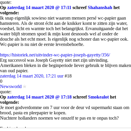
quote:
Op
zaterdag 14 maart 2020 @ 17:11
schreef
Shahanshah
het
volgende:
Ik snap eigenlijk sowieso niet waarom mensen persé wc-papier gaan
hamsteren. Als de stront écht aan de knikker komt te zitten zijn water,
voedsel, licht en warmte toch het belangrijkst. Ervanuitgaande dat het
water blijft stromen spoel ik mijn kont desnoods wel af onder de
douche als het echt moet. Is eigenlijk nog schoner dan wc-papier ook.
Wc-papier is nu niet de eerste levensbehoefte.
https://historiek.net/uitvinder-wc-papier-joseph-gayetty/356/
Erg succesvol was Joseph Gayetty niet met zijn uitvinding.
Amerikanen bleken in die beginperiode liever gebruik te blijven maken
van oud papier.
zaterdag 14 maart 2020, 17:21 uur
#18
0
Newsworld
quote:
Op
zaterdag 14 maart 2020 @ 17:18
schreef
Smokealot
het
volgende:
Je moet godverdomme om 7 uur voor de deur vd supermarkt staan om
brood, pasta en pleepapier te kopen.
Nuchtere hollanders noemen we onszelf te pas en te onpas toch?
Fucking kansloos