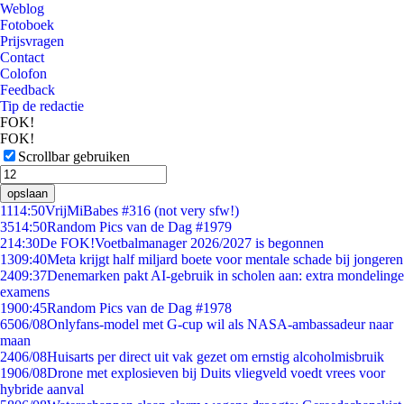
Weblog
Fotoboek
Prijsvragen
Contact
Colofon
Feedback
Tip de redactie
FOK!
FOK!
Scrollbar gebruiken
opslaan
11
14:50
VrijMiBabes #316 (not very sfw!)
35
14:50
Random Pics van de Dag #1979
2
14:30
De FOK!Voetbalmanager 2026/2027 is begonnen
13
09:40
Meta krijgt half miljard boete voor mentale schade bij jongeren
24
09:37
Denemarken pakt AI-gebruik in scholen aan: extra mondelinge
examens
19
00:45
Random Pics van de Dag #1978
65
06/08
Onlyfans-model met G-cup wil als NASA-ambassadeur naar
maan
24
06/08
Huisarts per direct uit vak gezet om ernstig alcoholmisbruik
19
06/08
Drone met explosieven bij Duits vliegveld voedt vrees voor
hybride aanval