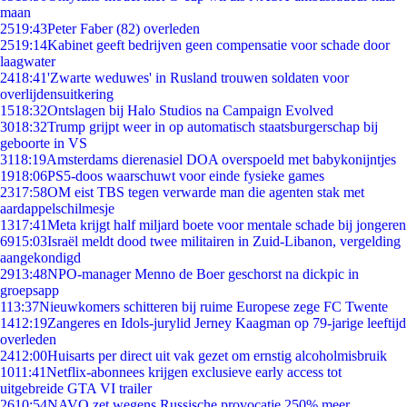
maan
25
19:43
Peter Faber (82) overleden
25
19:14
Kabinet geeft bedrijven geen compensatie voor schade door
laagwater
24
18:41
'Zwarte weduwes' in Rusland trouwen soldaten voor
overlijdensuitkering
15
18:32
Ontslagen bij Halo Studios na Campaign Evolved
30
18:32
Trump grijpt weer in op automatisch staatsburgerschap bij
geboorte in VS
31
18:19
Amsterdams dierenasiel DOA overspoeld met babykonijntjes
19
18:06
PS5-doos waarschuwt voor einde fysieke games
23
17:58
OM eist TBS tegen verwarde man die agenten stak met
aardappelschilmesje
13
17:41
Meta krijgt half miljard boete voor mentale schade bij jongeren
69
15:03
Israël meldt dood twee militairen in Zuid-Libanon, vergelding
aangekondigd
29
13:48
NPO-manager Menno de Boer geschorst na dickpic in
groepsapp
1
13:37
Nieuwkomers schitteren bij ruime Europese zege FC Twente
14
12:19
Zangeres en Idols-jurylid Jerney Kaagman op 79-jarige leeftijd
overleden
24
12:00
Huisarts per direct uit vak gezet om ernstig alcoholmisbruik
10
11:41
Netflix-abonnees krijgen exclusieve early access tot
uitgebreide GTA VI trailer
26
10:54
NAVO zet wegens Russische provocatie 250% meer