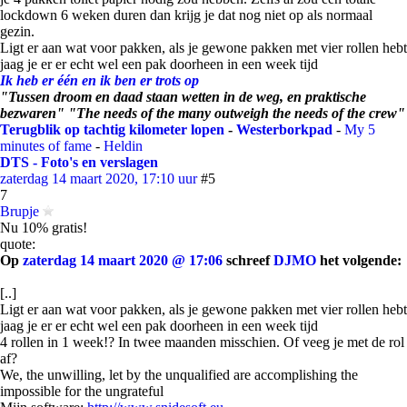
lockdown 6 weken duren dan krijg je dat nog niet op als normaal
gezin.
Ligt er aan wat voor pakken, als je gewone pakken met vier rollen hebt
jaag je er er echt wel een pak doorheen in een week tijd
Ik heb er één en ik ben er trots op
"Tussen droom en daad staan wetten in de weg, en praktische
bezwaren" "The needs of the many outweigh the needs of the crew"
Terugblik op tachtig kilometer lopen
-
Westerborkpad
-
My 5
minutes of fame
-
Heldin
DTS - Foto's en verslagen
zaterdag 14 maart 2020, 17:10 uur
#5
7
Brupje
Nu 10% gratis!
quote:
Op
zaterdag 14 maart 2020 @ 17:06
schreef
DJMO
het volgende:
[..]
Ligt er aan wat voor pakken, als je gewone pakken met vier rollen hebt
jaag je er er echt wel een pak doorheen in een week tijd
4 rollen in 1 week!? In twee maanden misschien. Of veeg je met de rol
af?
We, the unwilling, let by the unqualified are accomplishing the
impossible for the ungrateful