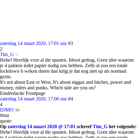
zaterdag 14 maart 2020, 17:01 uur
#3
2
Tim_G
Hehe! Heerlijk voor al die spasten. Idioot gedrag. Geen idee waarom
je 4 pakken toilet papier nodig zou hebben. Zelfs al zou een totale
lockdown 6 weken duren dan krijg je dat nog niet op als normaal
gezin.
It's not about East or West, It's about niggaz and bitches, power and
money, riders and punks. Which side are you on?
Eindredactie Frontpage
zaterdag 14 maart 2020, 17:06 uur
#4
4
DJMO
#trut
quote:
Op
zaterdag 14 maart 2020 @ 17:01
schreef
Tim_G
het volgende:
Hehe! Heerlijk voor al die spasten. Idioot gedrag. Geen idee waarom
je 4 pakken toilet papier nodig zou hebben. Zelfs al zou een totale