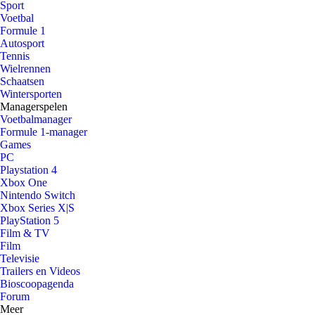
Sport
Voetbal
Formule 1
Autosport
Tennis
Wielrennen
Schaatsen
Wintersporten
Managerspelen
Voetbalmanager
Formule 1-manager
Games
PC
Playstation 4
Xbox One
Nintendo Switch
Xbox Series X|S
PlayStation 5
Film & TV
Film
Televisie
Trailers en Videos
Bioscoopagenda
Forum
Meer