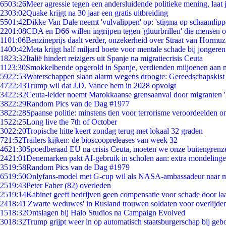
65
03:26
Meer agressie tegen een andersluidende politieke mening, laat j
23
03:02
Quake krijgt na 30 jaar een gratis uitbreiding
55
01:42
Dikke Van Dale neemt 'vulvalippen' op: 'stigma op schaamlip
22
01:08
CDA en D66 willen ingrijpen tegen 'gluurbrillen' die mensen 
11
01:06
Benzineprijs daalt verder, onzekerheid over Straat van Hormuz 
14
00:42
Meta krijgt half miljard boete voor mentale schade bij jongeren
18
23:32
Italië hindert reizigers uit Spanje na migratiecrisis Ceuta
11
23:30
Smokkelbende opgerold in Spanje, verdienden miljoenen aan 
59
22:53
Waterschappen slaan alarm wegens droogte: Gereedschapskist
47
22:43
Trump wil dat J.D. Vance hem in 2028 opvolgt
34
22:32
Ceuta-leider noemt Marokkaanse grensaanval door migranten 
38
22:29
Random Pics van de Dag #1977
38
22:28
Spaanse politie: minstens tien voor terrorisme veroordeelden 
15
22:25
Long live the 7th of October
30
22:20
Tropische hitte keert zondag terug met lokaal 32 graden
7
21:52
Trailers kijken: de bioscoopreleases van week 32
46
21:30
Spoedberaad EU na crisis Ceuta, moeten we onze buitengrenz
24
21:01
Denemarken pakt AI-gebruik in scholen aan: extra mondeling
35
19:58
Random Pics van de Dag #1979
65
19:50
Onlyfans-model met G-cup wil als NASA-ambassadeur naar 
25
19:43
Peter Faber (82) overleden
25
19:14
Kabinet geeft bedrijven geen compensatie voor schade door la
24
18:41
'Zwarte weduwes' in Rusland trouwen soldaten voor overlijden
15
18:32
Ontslagen bij Halo Studios na Campaign Evolved
30
18:32
Trump grijpt weer in op automatisch staatsburgerschap bij geb