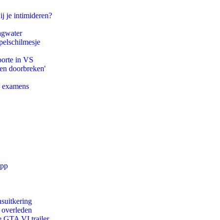
ij je intimideren?
agwater
pelschilmesje
oorte in VS
pen doorbreken'
e examens
app
suitkering
d overleden
e GTA VI trailer