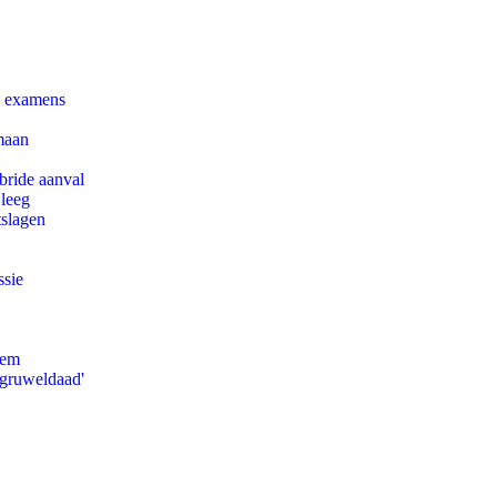
e examens
maan
bride aanval
 leeg
tslagen
ssie
eem
'gruweldaad'