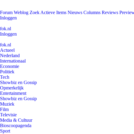
Forum
Weblog
Zoek
Actieve Items
Nieuws
Columns
Reviews
Previe
Inloggen
fok.nl
Inloggen
fok.nl
Actueel
Nederland
Internationaal
Economie
Politiek
Tech
Showbiz en Gossip
Opmerkelijk
Entertainment
Showbiz en Gossip
Muziek
Film
Televisie
Media & Cultuur
Bioscoopagenda
Sport