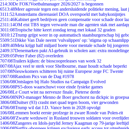
2
14:30
De FOK!Voetbalmanager 2026/2027 is begonnen
65
13:48
Meer agressie tegen een andersluidende politieke mening, laat j
31
11:52
Amsterdams dierenasiel DOA overspoeld met babykonijntjes
25
11:46
Kabinet geeft bedrijven geen compensatie voor schade door la
23
11:14
OM eist TBS tegen verwarde man die agenten stak met aardap
30
11:08
Tropische hitte keert zondag terug met lokaal 32 graden
30
10:12
Trump grijpt weer in op automatisch staatsburgerschap bij geb
55
09:51
Dikke Van Dale neemt 'vulvalippen' op: 'stigma op schaamlip
14
09:40
Meta krijgt half miljard boete voor mentale schade bij jongeren
24
09:37
Denemarken pakt AI-gebruik in scholen aan: extra mondeling
25
09:05
Peter Faber (82) overleden
7
07/08
Trailers kijken: de bioscoopreleases van week 32
0
07/08
Ajax veel te sterk voor Shelbourne, maar houdt schade beperkt
1
07/08
Nieuwkomers schitteren bij ruime Europese zege FC Twente
19
07/08
Random Pics van de Dag #1978
15
06/08
Ontslagen bij Halo Studios na Campaign Evolved
19
06/08
PS5-doos waarschuwt voor einde fysieke games
2
06/08
Le Court wint na nerveuze finale, Pieterse derde
29
06/08
NPO-manager Menno de Boer geschorst na dickpic in groeps
38
06/08
Duitser (93) crasht met quad tegen boom, vier gewonden
47
06/08
Trump wil dat J.D. Vance hem in 2028 opvolgt
1
06/08
Lemmen boekt eerste profzege in zware Ronde van Polen-rit
24
06/08
'Zwarte weduwes' in Rusland trouwen soldaten voor overlijden
14
06/08
Zangeres en Idols-jurylid Jerney Kaagman op 79-jarige leeftij
10
06/08
Netflix-abonnees krijgen exclusieve early access tot uitgebreid