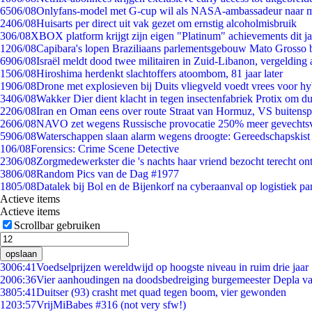
65
06/08
Onlyfans-model met G-cup wil als NASA-ambassadeur naar 
24
06/08
Huisarts per direct uit vak gezet om ernstig alcoholmisbruik
3
06/08
XBOX platform krijgt zijn eigen "Platinum" achievements dit ja
12
06/08
Capibara's lopen Braziliaans parlementsgebouw Mato Grosso 
69
06/08
Israël meldt dood twee militairen in Zuid-Libanon, vergeldin
15
06/08
Hiroshima herdenkt slachtoffers atoombom, 81 jaar later
19
06/08
Drone met explosieven bij Duits vliegveld voedt vrees voor hy
34
06/08
Wakker Dier dient klacht in tegen insectenfabriek Protix om 
22
06/08
Iran en Oman eens over route Straat van Hormuz, VS buitensp
26
06/08
NAVO zet wegens Russische provocatie 250% meer gevechtsvl
59
06/08
Waterschappen slaan alarm wegens droogte: Gereedschapskist
1
06/08
Forensics: Crime Scene Detective
23
06/08
Zorgmedewerkster die 's nachts haar vriend bezocht terecht on
38
06/08
Random Pics van de Dag #1977
18
05/08
Datalek bij Bol en de Bijenkorf na cyberaanval op logistiek pa
Actieve items
Actieve items
Scrollbar gebruiken
opslaan
30
06:41
Voedselprijzen wereldwijd op hoogste niveau in ruim drie jaar
20
06:36
Vier aanhoudingen na doodsbedreiging burgemeester Depla v
38
05:41
Duitser (93) crasht met quad tegen boom, vier gewonden
12
03:57
VrijMiBabes #316 (not very sfw!)