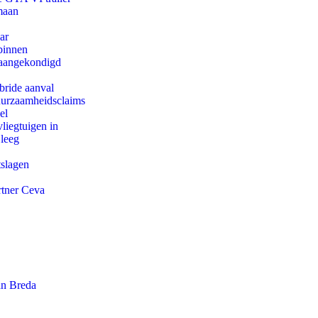
maan
ar
binnen
g aangekondigd
bride aanval
duurzaamheidsclaims
el
iegtuigen in
 leeg
tslagen
rtner Ceva
an Breda