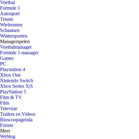
Voetbal
Formule 1
Autosport
Tennis
Wielrennen
Schaatsen
Wintersporten
Managerspelen
Voetbalmanager
Formule 1-manager
Games
PC
Playstation 4
Xbox One
Nintendo Switch
Xbox Series X|S
PlayStation 5
Film & TV
Film
Televisie
Trailers en Videos
Bioscoopagenda
Forum
Meer
Weblog