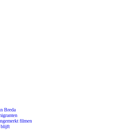
an Breda
migranten
ongemerkt filmen
lijft