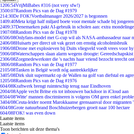
12
06:54
VrijMiBabes #316 (not very sfw!)
35
00:07
Random Pics van de Dag #1979
2
14:30
De FOK!Voetbalmanager 2026/2027 is begonnen
14
09:40
Meta krijgt half miljard boete voor mentale schade bij jongeren
24
09:37
Denemarken pakt AI-gebruik in scholen aan: extra mondeling
19
07/08
Random Pics van de Dag #1978
65
06/08
Onlyfans-model met G-cup wil als NASA-ambassadeur naar 
24
06/08
Huisarts per direct uit vak gezet om ernstig alcoholmisbruik
19
06/08
Drone met explosieven bij Duits vliegveld voedt vrees voor hy
59
06/08
Waterschappen slaan alarm wegens droogte: Gereedschapskist
23
06/08
Zorgmedewerkster die 's nachts haar vriend bezocht terecht on
38
06/08
Random Pics van de Dag #1977
21
05/08
Tanken in België wordt nóg aantrekkelijker
34
05/08
Dirk sluit supermarkt op de Wallen na golf van diefstal en agre
12
05/08
Random Pics van de Dag #1976
6
04/08
Kraftwerk brengt ruimteschip terug naar Eindhoven
20
04/08
Apple vecht Britse eis tot inbouwen backdoor in iCloud aan
85
04/08
'Witte' mannen discrimineren is volgens OM geen enkel probl
34
04/08
Ceuta-leider noemt Marokkaanse grensaanval door migranten 
6
04/08
Grote natuurbrand Boschhuizerbergen groeit naar 100 hectare
6
04/08
FOK! was even down
Laatste items
Laatste items
Toon berichten uit deze thema's