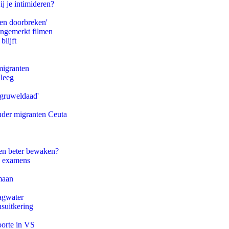
ij je intimideren?
pen doorbreken'
ongemerkt filmen
blijft
migranten
 leeg
'gruweldaad'
onder migranten Ceuta
en beter bewaken?
e examens
maan
agwater
suitkering
oorte in VS