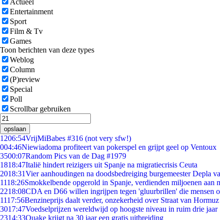
Actueel
Entertainment
Sport
Film & Tv
Games
Toon berichten van deze types
Weblog
Column
(P)review
Special
Poll
Scrollbar gebruiken
opslaan
12
06:54
VrijMiBabes #316 (not very sfw!)
0
04:46
Niewiadoma profiteert van pokerspel en grijpt geel op Ventoux
35
00:07
Random Pics van de Dag #1979
18
18:47
Italië hindert reizigers uit Spanje na migratiecrisis Ceuta
20
18:31
Vier aanhoudingen na doodsbedreiging burgemeester Depla v
11
18:26
Smokkelbende opgerold in Spanje, verdienden miljoenen aan 
22
18:08
CDA en D66 willen ingrijpen tegen 'gluurbrillen' die mensen 
11
17:56
Benzineprijs daalt verder, onzekerheid over Straat van Hormuz b
30
17:47
Voedselprijzen wereldwijd op hoogste niveau in ruim drie jaar
23
14:33
Quake krijgt na 30 jaar een gratis uitbreiding