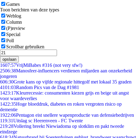
Games
Toon berichten van deze types
Weblog
Column
(P)review
Special
Poll
Scrollbar gebruiken
opslaan
16
07:57
VrijMiBabes #316 (not very sfw!)
25
06:38
Manosfeer-influencers verdienen miljarden aan onzekerheid
jongeren
6
06:30
Grote kans op vijfde regionale hittegolf met lokaal 35 graden
41
01:03
Random Pics van de Dag #1981
14
23:17
Kleurrecessie: consumenten kiezen grijs en beige uit angst
voor waardeverlies
14
22:35
Hoge bloeddruk, diabetes en roken vergroten risico op
dementie
19
22:06
Pentagon eist snellere wapenproductie van defensiebedrijven
1
19:31
Uitslag sc Heerenveen - FC Twente
2
19:28
Vollering breekt Niewiadoma op slotklim en pakt tweede
eindzege
6
18:34
Natuurbrand bij Soesterduinen geblust, brandweer waarschuwt