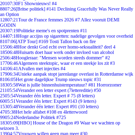
201
07:30
F1 Shownieuws! #4
88
07:26
[Britse politiek] #141 Declining Gracefully Was Never Really
an Option
128
07:21
Tour de France femmes 2026 #7 Allez vooruit DEMI
GODIN
203
07:19
Politieke meme's en spotprenten #11
144
07:18
Hoge accijns op sigaretten: nadelige gevolgen voor overheid
81
07:06
[ATP Tour] #169 Tosti Tallon back on fire
155
06:48
Hoe denkt God echt over homo-seksualiteit? deel 4
185
06:48
Huisarts doet haar werk onder invloed van alcohol
25
06:48
Hoogleraar: "Mensen worden steeds dommer" #2
177
06:46
Algemeen steektopic, waar er een steekje los zit #3
141
06:41
Afvallen met injecties #4
179
06:34
Unieke aanpak stopt jarenlange overlast in Rotterdamse wijk
81
06:05
Het grote dagelijkse Trump nieuws topic #31
183
05:58
Wat is jullie binnenhuistemperatuur? #81 Horrorzomer
211
05:54
Verander een letter expert (7lettereditie) #50
25
05:54
Verander één letter. Expert # 75 (8 letters)
60
05:51
Verander één letter: Expert #143 (9 letters)
153
05:48
Verander één letter: Expert #91 (10 letters)
47
05:38
Het hele alfabet #108 en 4letterwoord
99
05:24
Nederlandse Politiek #725
183
05:09
[HBO] House of the Dragon #9 Waar we wachten op
seizoen 3.
139
04:57
Vrouwen willen geen man meer #30