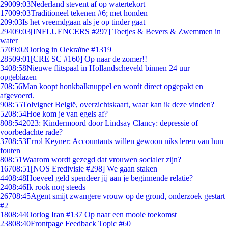
290
09:03
Nederland stevent af op watertekort
170
09:03
Traditioneel tekenen #6; met honden
2
09:03
Is het vreemdgaan als je op tinder gaat
294
09:03
[INFLUENCERS #297] Toetjes & Bevers & Zwemmen in
water
57
09:02
Oorlog in Oekraïne #1319
285
09:01
[CRE SC #160] Op naar de zomer!!
34
08:58
Nieuwe flitspaal in Hollandscheveld binnen 24 uur
opgeblazen
7
08:56
Man koopt honkbalknuppel en wordt direct opgepakt en
afgevoerd.
9
08:55
Tolvignet België, overzichtskaart, waar kan ik deze vinden?
52
08:54
Hoe kom je van egels af?
8
08:54
2023: Kindermoord door Lindsay Clancy: depressie of
voorbedachte rade?
37
08:53
Errol Keyner: Accountants willen gewoon niks leren van hun
fouten
8
08:51
Waarom wordt gezegd dat vrouwen socialer zijn?
167
08:51
[NOS Eredivisie #298] We gaan staken
44
08:48
Hoeveel geld spendeer jij aan je beginnende relatie?
24
08:46
Ik rook nog steeds
267
08:45
Agent smijt zwangere vrouw op de grond, onderzoek gestart
#2
18
08:44
Oorlog Iran #137 Op naar een mooie toekomst
238
08:40
Frontpage Feedback Topic #60