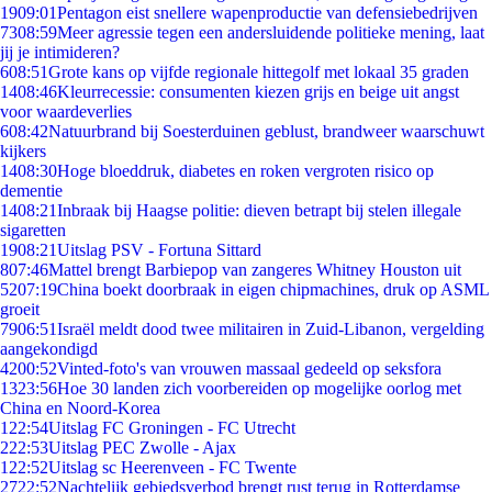
19
09:01
Pentagon eist snellere wapenproductie van defensiebedrijven
73
08:59
Meer agressie tegen een andersluidende politieke mening, laat
jij je intimideren?
6
08:51
Grote kans op vijfde regionale hittegolf met lokaal 35 graden
14
08:46
Kleurrecessie: consumenten kiezen grijs en beige uit angst
voor waardeverlies
6
08:42
Natuurbrand bij Soesterduinen geblust, brandweer waarschuwt
kijkers
14
08:30
Hoge bloeddruk, diabetes en roken vergroten risico op
dementie
14
08:21
Inbraak bij Haagse politie: dieven betrapt bij stelen illegale
sigaretten
19
08:21
Uitslag PSV - Fortuna Sittard
8
07:46
Mattel brengt Barbiepop van zangeres Whitney Houston uit
52
07:19
China boekt doorbraak in eigen chipmachines, druk op ASML
groeit
79
06:51
Israël meldt dood twee militairen in Zuid-Libanon, vergelding
aangekondigd
42
00:52
Vinted-foto's van vrouwen massaal gedeeld op seksfora
13
23:56
Hoe 30 landen zich voorbereiden op mogelijke oorlog met
China en Noord-Korea
1
22:54
Uitslag FC Groningen - FC Utrecht
2
22:53
Uitslag PEC Zwolle - Ajax
1
22:52
Uitslag sc Heerenveen - FC Twente
27
22:52
Nachtelijk gebiedsverbod brengt rust terug in Rotterdamse