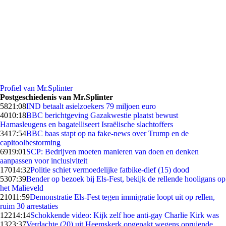
Profiel van Mr.Splinter
Postgeschiedenis van Mr.Splinter
58
21:08
IND betaalt asielzoekers 79 miljoen euro
40
10:18
BBC berichtgeving Gazakwestie plaatst bewust
Hamasleugens en bagatelliseert Israëlische slachtoffers
34
17:54
BBC baas stapt op na fake-news over Trump en de
capitoolbestorming
69
19:01
SCP: Bedrijven moeten manieren van doen en denken
aanpassen voor inclusiviteit
170
14:32
Politie schiet vermoedelijke fatbike-dief (15) dood
53
07:39
Bender op bezoek bij Els-Fest, bekijk de rellende hooligans op
het Malieveld
210
11:59
Demonstratie Els-Fest tegen immigratie loopt uit op rellen,
ruim 30 arrestaties
122
14:14
Schokkende video: Kijk zelf hoe anti-gay Charlie Kirk was
13
23:37
Verdachte (20) uit Heemskerk opgepakt wegens opruiende