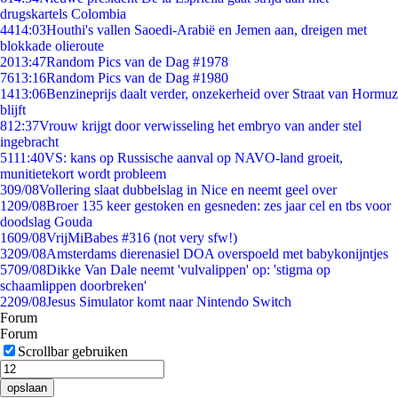
drugskartels Colombia
44
14:03
Houthi's vallen Saoedi-Arabië en Jemen aan, dreigen met
blokkade olieroute
20
13:47
Random Pics van de Dag #1978
76
13:16
Random Pics van de Dag #1980
14
13:06
Benzineprijs daalt verder, onzekerheid over Straat van Hormuz
blijft
8
12:37
Vrouw krijgt door verwisseling het embryo van ander stel
ingebracht
51
11:40
VS: kans op Russische aanval op NAVO-land groeit,
munitietekort wordt probleem
3
09/08
Vollering slaat dubbelslag in Nice en neemt geel over
12
09/08
Broer 135 keer gestoken en gesneden: zes jaar cel en tbs voor
doodslag Gouda
16
09/08
VrijMiBabes #316 (not very sfw!)
32
09/08
Amsterdams dierenasiel DOA overspoeld met babykonijntjes
57
09/08
Dikke Van Dale neemt 'vulvalippen' op: 'stigma op
schaamlippen doorbreken'
22
09/08
Jesus Simulator komt naar Nintendo Switch
Forum
Forum
Scrollbar gebruiken
opslaan