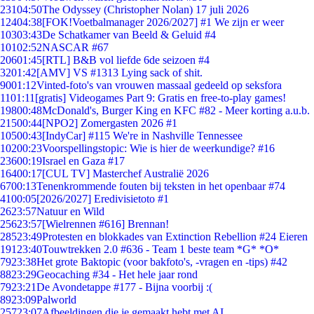
231
04:50
The Odyssey (Christopher Nolan) 17 juli 2026
124
04:38
[FOK!Voetbalmanager 2026/2027] #1 We zijn er weer
103
03:43
De Schatkamer van Beeld & Geluid #4
101
02:52
NASCAR #67
206
01:45
[RTL] B&B vol liefde 6de seizoen #4
32
01:42
[AMV] VS #1313 Lying sack of shit.
90
01:12
Vinted-foto's van vrouwen massaal gedeeld op seksfora
11
01:11
[gratis] Videogames Part 9: Gratis en free-to-play games!
198
00:48
McDonald's, Burger King en KFC #82 - Meer korting a.u.b.
215
00:44
[NPO2] Zomergasten 2026 #1
105
00:43
[IndyCar] #115 We're in Nashville Tennessee
102
00:23
Voorspellingstopic: Wie is hier de weerkundige? #16
236
00:19
Israel en Gaza #17
164
00:17
[CUL TV] Masterchef Australië 2026
67
00:13
Tenenkrommende fouten bij teksten in het openbaar #74
41
00:05
[2026/2027] Eredivisietoto #1
26
23:57
Natuur en Wild
256
23:57
[Wielrennen #616] Brennan!
285
23:49
Protesten en blokkades van Extinction Rebellion #24 Eieren
191
23:40
Touwtrekken 2.0 #636 - Team 1 beste team *G* *O*
79
23:38
Het grote Baktopic (voor bakfoto's, -vragen en -tips) #42
88
23:29
Geocaching #34 - Het hele jaar rond
79
23:21
De Avondetappe #177 - Bijna voorbij :(
89
23:09
Palworld
257
23:07
Afbeeldingen die je gemaakt hebt met AI