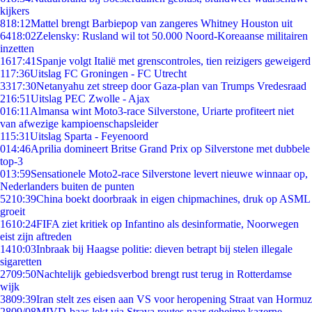
kijkers
8
18:12
Mattel brengt Barbiepop van zangeres Whitney Houston uit
64
18:02
Zelensky: Rusland wil tot 50.000 Noord-Koreaanse militairen
inzetten
16
17:41
Spanje volgt Italië met grenscontroles, tien reizigers geweigerd
1
17:36
Uitslag FC Groningen - FC Utrecht
33
17:30
Netanyahu zet streep door Gaza-plan van Trumps Vredesraad
2
16:51
Uitslag PEC Zwolle - Ajax
0
16:11
Almansa wint Moto3-race Silverstone, Uriarte profiteert niet
van afwezige kampioenschapsleider
1
15:31
Uitslag Sparta - Feyenoord
0
14:46
Aprilia domineert Britse Grand Prix op Silverstone met dubbele
top-3
0
13:59
Sensationele Moto2-race Silverstone levert nieuwe winnaar op,
Nederlanders buiten de punten
52
10:39
China boekt doorbraak in eigen chipmachines, druk op ASML
groeit
16
10:24
FIFA ziet kritiek op Infantino als desinformatie, Noorwegen
eist zijn aftreden
14
10:03
Inbraak bij Haagse politie: dieven betrapt bij stelen illegale
sigaretten
27
09:50
Nachtelijk gebiedsverbod brengt rust terug in Rotterdamse
wijk
38
09:39
Iran stelt zes eisen aan VS voor heropening Straat van Hormuz
28
09/08
MIVD-baas lekt via Strava routes naar geheime kazerne