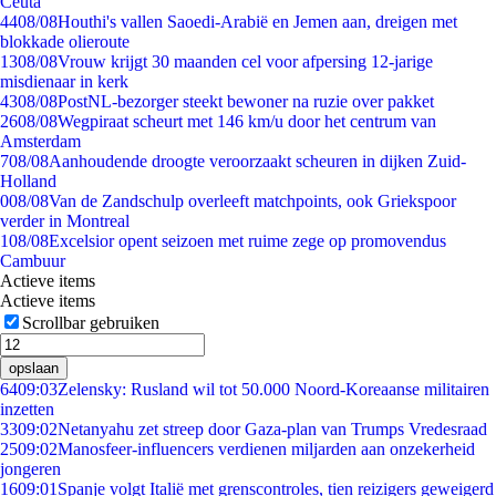
Ceuta
44
08/08
Houthi's vallen Saoedi-Arabië en Jemen aan, dreigen met
blokkade olieroute
13
08/08
Vrouw krijgt 30 maanden cel voor afpersing 12-jarige
misdienaar in kerk
43
08/08
PostNL-bezorger steekt bewoner na ruzie over pakket
26
08/08
Wegpiraat scheurt met 146 km/u door het centrum van
Amsterdam
7
08/08
Aanhoudende droogte veroorzaakt scheuren in dijken Zuid-
Holland
0
08/08
Van de Zandschulp overleeft matchpoints, ook Griekspoor
verder in Montreal
1
08/08
Excelsior opent seizoen met ruime zege op promovendus
Cambuur
Actieve items
Actieve items
Scrollbar gebruiken
opslaan
64
09:03
Zelensky: Rusland wil tot 50.000 Noord-Koreaanse militairen
inzetten
33
09:02
Netanyahu zet streep door Gaza-plan van Trumps Vredesraad
25
09:02
Manosfeer-influencers verdienen miljarden aan onzekerheid
jongeren
16
09:01
Spanje volgt Italië met grenscontroles, tien reizigers geweigerd