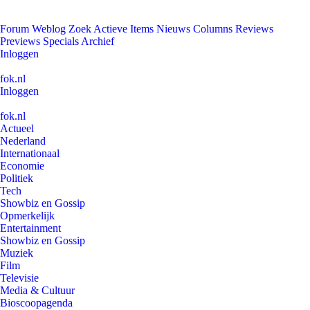
Forum
Weblog
Zoek
Actieve Items
Nieuws
Columns
Reviews
Previews
Specials
Archief
Inloggen
fok.nl
Inloggen
fok.nl
Actueel
Nederland
Internationaal
Economie
Politiek
Tech
Showbiz en Gossip
Opmerkelijk
Entertainment
Showbiz en Gossip
Muziek
Film
Televisie
Media & Cultuur
Bioscoopagenda