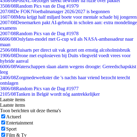
43
08/08
PostNL-bezorger steekt bewoner na ruzie over pakket
35
08/08
Random Pics van de Dag #1979
2
07/08
De FOK!Voetbalmanager 2026/2027 is begonnen
16
07/08
Meta krijgt half miljard boete voor mentale schade bij jongeren
20
07/08
Denemarken pakt AI-gebruik in scholen aan: extra mondelinge
examens
20
07/08
Random Pics van de Dag #1978
66
06/08
Onlyfans-model met G-cup wil als NASA-ambassadeur naar
maan
25
06/08
Huisarts per direct uit vak gezet om ernstig alcoholmisbruik
19
06/08
Drone met explosieven bij Duits vliegveld voedt vrees voor
hybride aanval
60
06/08
Waterschappen slaan alarm wegens droogte: Gereedschapskist
leeg
24
06/08
Zorgmedewerkster die 's nachts haar vriend bezocht terecht
ontslagen
38
06/08
Random Pics van de Dag #1977
21
05/08
Tanken in België wordt nóg aantrekkelijker
Laatste items
Laatste items
Toon berichten uit deze thema's
Actueel
Entertainment
Sport
Film & Tv