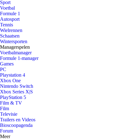
Sport
Voetbal
Formule 1
Autosport
Tennis
Wielrennen
Schaatsen
Wintersporten
Managerspelen
Voetbalmanager
Formule 1-manager
Games
PC
Playstation 4
Xbox One
Nintendo Switch
Xbox Series X|S
PlayStation 5
Film & TV
Film
Televisie
Trailers en Videos
Bioscoopagenda
Forum
Meer