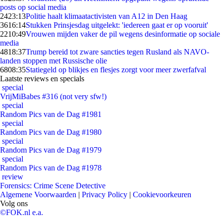
posts op social media
24
23:13
Politie haalt klimaatactivisten van A12 in Den Haag
36
16:14
Stukken Prinsjesdag uitgelekt: 'iedereen gaat er op vooruit'
22
10:49
Vrouwen mijden vaker de pil wegens desinformatie op sociale
media
48
18:37
Trump bereid tot zware sancties tegen Rusland als NAVO-
landen stoppen met Russische olie
68
08:35
Statiegeld op blikjes en flesjes zorgt voor meer zwerfafval
Laatste reviews en specials
special
VrijMiBabes #316 (not very sfw!)
special
Random Pics van de Dag #1981
special
Random Pics van de Dag #1980
special
Random Pics van de Dag #1979
special
Random Pics van de Dag #1978
review
Forensics: Crime Scene Detective
Algemene Voorwaarden
|
Privacy Policy
|
Cookievoorkeuren
Volg ons
©FOK.nl e.a.