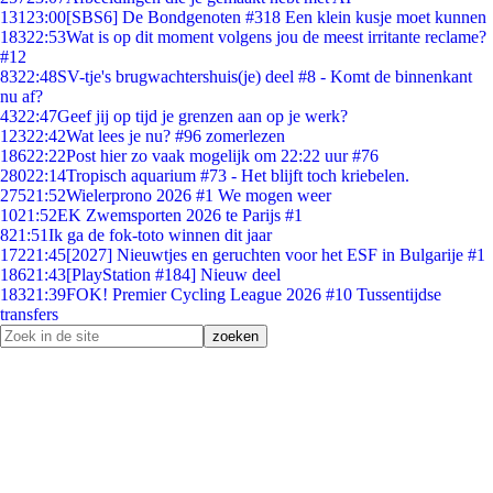
131
23:00
[SBS6] De Bondgenoten #318 Een klein kusje moet kunnen
183
22:53
Wat is op dit moment volgens jou de meest irritante reclame?
#12
83
22:48
SV-tje's brugwachtershuis(je) deel #8 - Komt de binnenkant
nu af?
43
22:47
Geef jij op tijd je grenzen aan op je werk?
123
22:42
Wat lees je nu? #96 zomerlezen
186
22:22
Post hier zo vaak mogelijk om 22:22 uur #76
280
22:14
Tropisch aquarium #73 - Het blijft toch kriebelen.
275
21:52
Wielerprono 2026 #1 We mogen weer
10
21:52
EK Zwemsporten 2026 te Parijs #1
8
21:51
Ik ga de fok-toto winnen dit jaar
172
21:45
[2027] Nieuwtjes en geruchten voor het ESF in Bulgarije #1
186
21:43
[PlayStation #184] Nieuw deel
183
21:39
FOK! Premier Cycling League 2026 #10 Tussentijdse
transfers