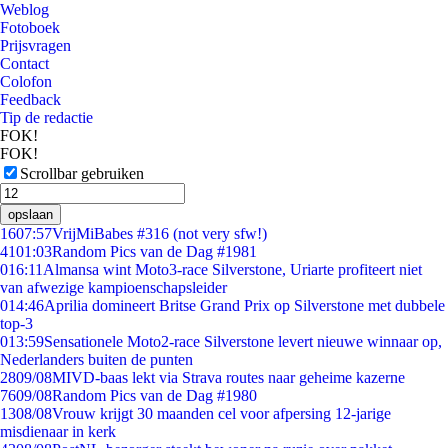
Weblog
Fotoboek
Prijsvragen
Contact
Colofon
Feedback
Tip de redactie
FOK!
FOK!
Scrollbar gebruiken
opslaan
16
07:57
VrijMiBabes #316 (not very sfw!)
41
01:03
Random Pics van de Dag #1981
0
16:11
Almansa wint Moto3-race Silverstone, Uriarte profiteert niet
van afwezige kampioenschapsleider
0
14:46
Aprilia domineert Britse Grand Prix op Silverstone met dubbele
top-3
0
13:59
Sensationele Moto2-race Silverstone levert nieuwe winnaar op,
Nederlanders buiten de punten
28
09/08
MIVD-baas lekt via Strava routes naar geheime kazerne
76
09/08
Random Pics van de Dag #1980
13
08/08
Vrouw krijgt 30 maanden cel voor afpersing 12-jarige
misdienaar in kerk