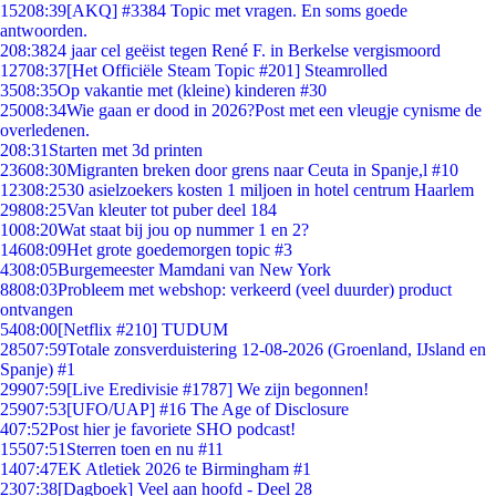
152
08:39
[AKQ] #3384 Topic met vragen. En soms goede
antwoorden.
2
08:38
24 jaar cel geëist tegen René F. in Berkelse vergismoord
127
08:37
[Het Officiële Steam Topic #201] Steamrolled
35
08:35
Op vakantie met (kleine) kinderen #30
250
08:34
Wie gaan er dood in 2026?Post met een vleugje cynisme de
overledenen.
2
08:31
Starten met 3d printen
236
08:30
Migranten breken door grens naar Ceuta in Spanje,l #10
123
08:25
30 asielzoekers kosten 1 miljoen in hotel centrum Haarlem
298
08:25
Van kleuter tot puber deel 184
10
08:20
Wat staat bij jou op nummer 1 en 2?
146
08:09
Het grote goedemorgen topic #3
43
08:05
Burgemeester Mamdani van New York
88
08:03
Probleem met webshop: verkeerd (veel duurder) product
ontvangen
54
08:00
[Netflix #210] TUDUM
285
07:59
Totale zonsverduistering 12-08-2026 (Groenland, IJsland en
Spanje) #1
299
07:59
[Live Eredivisie #1787] We zijn begonnen!
259
07:53
[UFO/UAP] #16 The Age of Disclosure
4
07:52
Post hier je favoriete SHO podcast!
155
07:51
Sterren toen en nu #11
14
07:47
EK Atletiek 2026 te Birmingham #1
23
07:38
[Dagboek] Veel aan hoofd - Deel 28