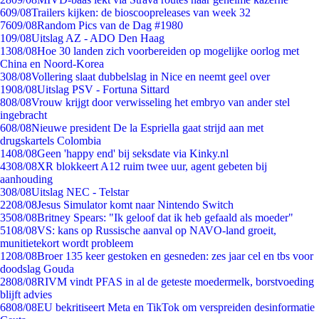
6
09/08
Trailers kijken: de bioscoopreleases van week 32
76
09/08
Random Pics van de Dag #1980
1
09/08
Uitslag AZ - ADO Den Haag
13
08/08
Hoe 30 landen zich voorbereiden op mogelijke oorlog met
China en Noord-Korea
3
08/08
Vollering slaat dubbelslag in Nice en neemt geel over
19
08/08
Uitslag PSV - Fortuna Sittard
8
08/08
Vrouw krijgt door verwisseling het embryo van ander stel
ingebracht
6
08/08
Nieuwe president De la Espriella gaat strijd aan met
drugskartels Colombia
14
08/08
Geen 'happy end' bij seksdate via Kinky.nl
43
08/08
XR blokkeert A12 ruim twee uur, agent gebeten bij
aanhouding
3
08/08
Uitslag NEC - Telstar
22
08/08
Jesus Simulator komt naar Nintendo Switch
35
08/08
Britney Spears: "Ik geloof dat ik heb gefaald als moeder"
51
08/08
VS: kans op Russische aanval op NAVO-land groeit,
munitietekort wordt probleem
12
08/08
Broer 135 keer gestoken en gesneden: zes jaar cel en tbs voor
doodslag Gouda
28
08/08
RIVM vindt PFAS in al de geteste moedermelk, borstvoeding
blijft advies
68
08/08
EU bekritiseert Meta en TikTok om verspreiden desinformatie