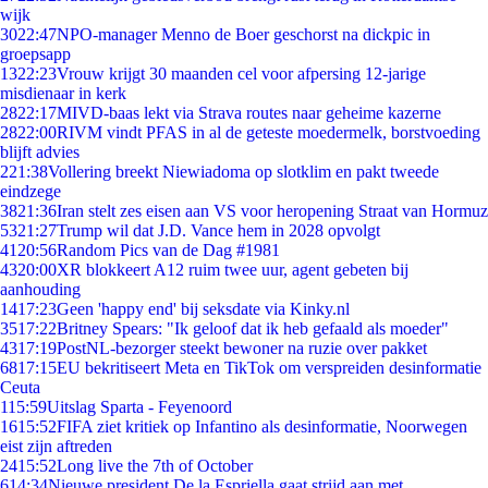
wijk
30
22:47
NPO-manager Menno de Boer geschorst na dickpic in
groepsapp
13
22:23
Vrouw krijgt 30 maanden cel voor afpersing 12-jarige
misdienaar in kerk
28
22:17
MIVD-baas lekt via Strava routes naar geheime kazerne
28
22:00
RIVM vindt PFAS in al de geteste moedermelk, borstvoeding
blijft advies
2
21:38
Vollering breekt Niewiadoma op slotklim en pakt tweede
eindzege
38
21:36
Iran stelt zes eisen aan VS voor heropening Straat van Hormuz
53
21:27
Trump wil dat J.D. Vance hem in 2028 opvolgt
41
20:56
Random Pics van de Dag #1981
43
20:00
XR blokkeert A12 ruim twee uur, agent gebeten bij
aanhouding
14
17:23
Geen 'happy end' bij seksdate via Kinky.nl
35
17:22
Britney Spears: "Ik geloof dat ik heb gefaald als moeder"
43
17:19
PostNL-bezorger steekt bewoner na ruzie over pakket
68
17:15
EU bekritiseert Meta en TikTok om verspreiden desinformatie
Ceuta
1
15:59
Uitslag Sparta - Feyenoord
16
15:52
FIFA ziet kritiek op Infantino als desinformatie, Noorwegen
eist zijn aftreden
24
15:52
Long live the 7th of October
6
14:34
Nieuwe president De la Espriella gaat strijd aan met