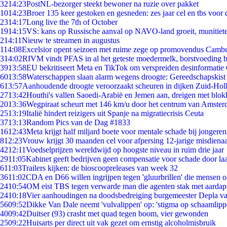
32
14:23
PostNL-bezorger steekt bewoner na ruzie over pakket
10
14:23
Broer 135 keer gestoken en gesneden: zes jaar cel en tbs voo
23
14:17
Long live the 7th of October
19
14:15
VS: kans op Russische aanval op NAVO-land groeit, munitiet
2
14:11
Nieuw te streamen in augustus
1
14:08
Excelsior opent seizoen met ruime zege op promovendus Camb
3
14:02
RIVM vindt PFAS in al het geteste moedermelk, borstvoeding bl
39
13:58
EU bekritiseert Meta en TikTok om verspreiden desinformatie
60
13:58
Waterschappen slaan alarm wegens droogte: Gereedschapskist
6
13:57
Aanhoudende droogte veroorzaakt scheuren in dijken Zuid-Hol
27
13:42
Houthi's vallen Saoedi-Arabië en Jemen aan, dreigen met blok
20
13:36
Wegpiraat scheurt met 146 km/u door het centrum van Amste
25
13:19
Italië hindert reizigers uit Spanje na migratiecrisis Ceuta
37
13:13
Random Pics van de Dag #1833
16
12:43
Meta krijgt half miljard boete voor mentale schade bij jongeren
8
12:23
Vrouw krijgt 30 maanden cel voor afpersing 12-jarige misdienaa
42
12:11
Voedselprijzen wereldwijd op hoogste niveau in ruim drie jaar
29
11:05
Kabinet geeft bedrijven geen compensatie voor schade door la
6
11:03
Trailers kijken: de bioscoopreleases van week 32
36
11:02
CDA en D66 willen ingrijpen tegen 'gluurbrillen' die mensen 
24
10:54
OM eist TBS tegen verwarde man die agenten stak met aardap
24
10:18
Vier aanhoudingen na doodsbedreiging burgemeester Depla v
56
09:52
Dikke Van Dale neemt 'vulvalippen' op: 'stigma op schaamlip
40
09:42
Duitser (93) crasht met quad tegen boom, vier gewonden
25
09:22
Huisarts per direct uit vak gezet om ernstig alcoholmisbruik