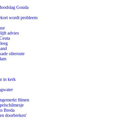
r doodslag Gouda
ekort wordt probleem
uur
ijft advies
 Ceuta
 leeg
land
kade olieroute
rdam
r in kerk
agwater
ongemerkt filmen
pelschilmesje
an Breda
pen doorbreken'