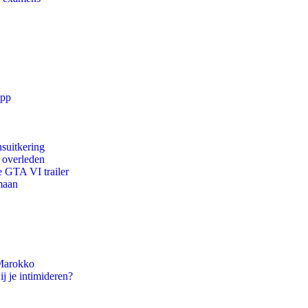
app
suitkering
d overleden
e GTA VI trailer
maan
 Marokko
ij je intimideren?