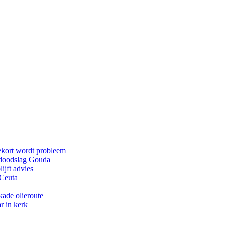
ekort wordt probleem
r doodslag Gouda
ijft advies
 Ceuta
kade olieroute
r in kerk