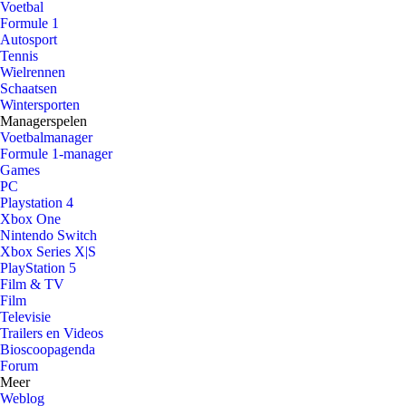
Voetbal
Formule 1
Autosport
Tennis
Wielrennen
Schaatsen
Wintersporten
Managerspelen
Voetbalmanager
Formule 1-manager
Games
PC
Playstation 4
Xbox One
Nintendo Switch
Xbox Series X|S
PlayStation 5
Film & TV
Film
Televisie
Trailers en Videos
Bioscoopagenda
Forum
Meer
Weblog