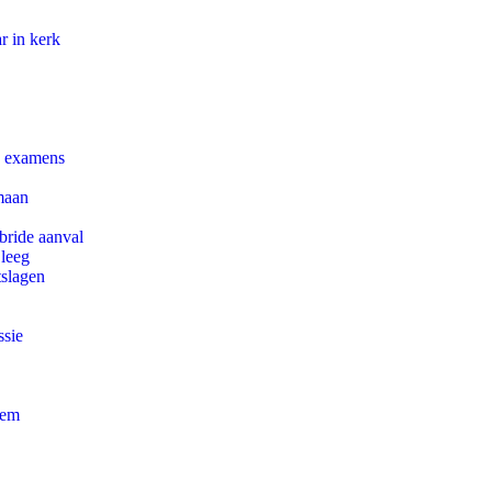
r in kerk
e examens
maan
bride aanval
 leeg
tslagen
ssie
eem