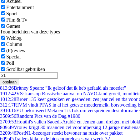
Actueel
Entertainment
Sport
Film & Tv
Games
Toon berichten van deze types
Weblog
Column
(P)review
Special
Poll
Scrollbar gebruiken
opslaan
8
13:26
Britney Spears: "Ik geloof dat ik heb gefaald als moeder"
19
12:42
VS: kans op Russische aanval op NAVO-land groeit, munitiet
10
12:28
Broer 135 keer gestoken en gesneden: zes jaar cel en tbs voo
3
12:17
RIVM vindt PFAS in al het geteste moedermelk, borstvoeding bl
39
10:16
EU bekritiseert Meta en TikTok om verspreiden desinformatie
35
09:56
Random Pics van de Dag #1980
27
09:53
Houthi's vallen Saoedi-Arabië en Jemen aan, dreigen met blok
8
09:49
Vrouw krijgt 30 maanden cel voor afpersing 12-jarige misdienaa
32
09:46
PostNL-bezorger steekt bewoner na ruzie over pakket
6
09:45
Trailers kijken: de bioscoopreleases van week 32