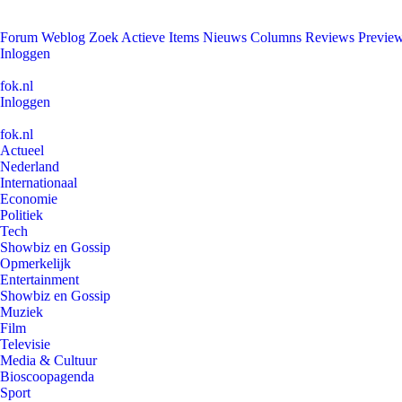
Forum
Weblog
Zoek
Actieve Items
Nieuws
Columns
Reviews
Previe
Inloggen
fok.nl
Inloggen
fok.nl
Actueel
Nederland
Internationaal
Economie
Politiek
Tech
Showbiz en Gossip
Opmerkelijk
Entertainment
Showbiz en Gossip
Muziek
Film
Televisie
Media & Cultuur
Bioscoopagenda
Sport