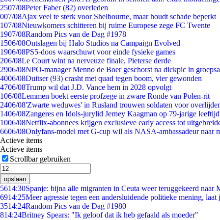
25
07/08
Peter Faber (82) overleden
0
07/08
Ajax veel te sterk voor Shelbourne, maar houdt schade beperkt
1
07/08
Nieuwkomers schitteren bij ruime Europese zege FC Twente
19
07/08
Random Pics van de Dag #1978
15
06/08
Ontslagen bij Halo Studios na Campaign Evolved
19
06/08
PS5-doos waarschuwt voor einde fysieke games
2
06/08
Le Court wint na nerveuze finale, Pieterse derde
29
06/08
NPO-manager Menno de Boer geschorst na dickpic in groeps
40
06/08
Duitser (93) crasht met quad tegen boom, vier gewonden
47
06/08
Trump wil dat J.D. Vance hem in 2028 opvolgt
1
06/08
Lemmen boekt eerste profzege in zware Ronde van Polen-rit
24
06/08
'Zwarte weduwes' in Rusland trouwen soldaten voor overlijden
14
06/08
Zangeres en Idols-jurylid Jerney Kaagman op 79-jarige leeftij
10
06/08
Netflix-abonnees krijgen exclusieve early access tot uitgebreid
66
06/08
Onlyfans-model met G-cup wil als NASA-ambassadeur naar 
Actieve items
Actieve items
Scrollbar gebruiken
opslaan
56
14:30
Spanje: bijna alle migranten in Ceuta weer teruggekeerd naar
69
14:25
Meer agressie tegen een andersluidende politieke mening, laat j
35
14:24
Random Pics van de Dag #1980
8
14:24
Britney Spears: "Ik geloof dat ik heb gefaald als moeder"