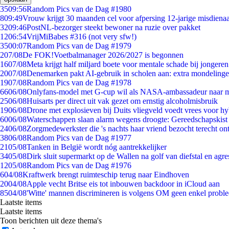
35
09:56
Random Pics van de Dag #1980
8
09:49
Vrouw krijgt 30 maanden cel voor afpersing 12-jarige misdienaa
32
09:46
PostNL-bezorger steekt bewoner na ruzie over pakket
12
06:54
VrijMiBabes #316 (not very sfw!)
35
00:07
Random Pics van de Dag #1979
2
07/08
De FOK!Voetbalmanager 2026/2027 is begonnen
16
07/08
Meta krijgt half miljard boete voor mentale schade bij jongeren
20
07/08
Denemarken pakt AI-gebruik in scholen aan: extra mondeling
19
07/08
Random Pics van de Dag #1978
66
06/08
Onlyfans-model met G-cup wil als NASA-ambassadeur naar 
25
06/08
Huisarts per direct uit vak gezet om ernstig alcoholmisbruik
19
06/08
Drone met explosieven bij Duits vliegveld voedt vrees voor hy
60
06/08
Waterschappen slaan alarm wegens droogte: Gereedschapskist
24
06/08
Zorgmedewerkster die 's nachts haar vriend bezocht terecht on
38
06/08
Random Pics van de Dag #1977
21
05/08
Tanken in België wordt nóg aantrekkelijker
34
05/08
Dirk sluit supermarkt op de Wallen na golf van diefstal en agre
12
05/08
Random Pics van de Dag #1976
6
04/08
Kraftwerk brengt ruimteschip terug naar Eindhoven
20
04/08
Apple vecht Britse eis tot inbouwen backdoor in iCloud aan
85
04/08
'Witte' mannen discrimineren is volgens OM geen enkel probl
Laatste items
Laatste items
Toon berichten uit deze thema's