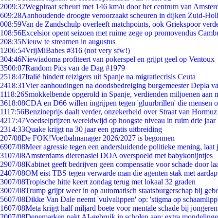
20
09:32
Wegpiraat scheurt met 146 km/u door het centrum van Amste
6
09:28
Aanhoudende droogte veroorzaakt scheuren in dijken Zuid-Hol
0
08:59
Van de Zandschulp overleeft matchpoints, ook Griekspoor verde
1
08:56
Excelsior opent seizoen met ruime zege op promovendus Camb
2
08:35
Nieuw te streamen in augustus
12
06:54
VrijMiBabes #316 (not very sfw!)
3
04:46
Niewiadoma profiteert van pokerspel en grijpt geel op Ventoux
35
00:07
Random Pics van de Dag #1979
25
18:47
Italië hindert reizigers uit Spanje na migratiecrisis Ceuta
24
18:31
Vier aanhoudingen na doodsbedreiging burgemeester Depla v
11
18:26
Smokkelbende opgerold in Spanje, verdienden miljoenen aan 
36
18:08
CDA en D66 willen ingrijpen tegen 'gluurbrillen' die mensen 
11
17:56
Benzineprijs daalt verder, onzekerheid over Straat van Hormuz b
42
17:47
Voedselprijzen wereldwijd op hoogste niveau in ruim drie jaar
23
14:33
Quake krijgt na 30 jaar een gratis uitbreiding
2
07/08
De FOK!Voetbalmanager 2026/2027 is begonnen
69
07/08
Meer agressie tegen een andersluidende politieke mening, laat j
31
07/08
Amsterdams dierenasiel DOA overspoeld met babykonijntjes
29
07/08
Kabinet geeft bedrijven geen compensatie voor schade door la
24
07/08
OM eist TBS tegen verwarde man die agenten stak met aardap
30
07/08
Tropische hitte keert zondag terug met lokaal 32 graden
30
07/08
Trump grijpt weer in op automatisch staatsburgerschap bij geb
56
07/08
Dikke Van Dale neemt 'vulvalippen' op: 'stigma op schaamlip
16
07/08
Meta krijgt half miljard boete voor mentale schade bij jongeren
20
07/08
Denemarken pakt AI-gebruik in scholen aan: extra mondeling