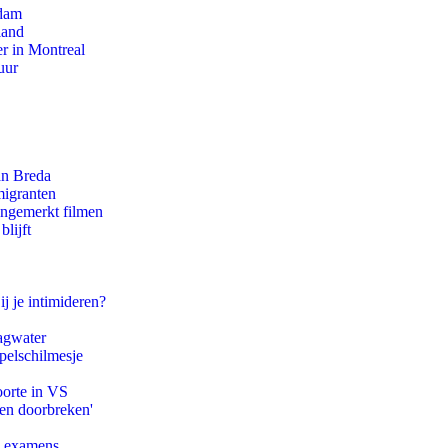
rdam
land
r in Montreal
uur
an Breda
migranten
ongemerkt filmen
lijft
ij je intimideren?
agwater
pelschilmesje
oorte in VS
pen doorbreken'
e examens