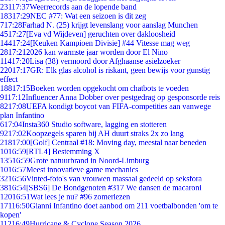
231
17:37
Weerrecords aan de lopende band
183
17:29
NEC #77: Wat een seizoen is dit zeg
7
17:28
Farhad N. (25) krijgt levenslang voor aanslag Munchen
45
17:27
[Eva vd Wijdeven] geruchten over dakloosheid
144
17:24
[Keuken Kampioen Divisie] #44 Vitesse mag weg
28
17:21
2026 kan warmste jaar worden door El Nino
114
17:20
Lisa (38) vermoord door Afghaanse asielzoeker
220
17:17
GR: Elk glas alcohol is riskant, geen bewijs voor gunstig
effect
188
17:15
Boeken worden opgekocht om chatbots te voeden
91
17:12
Influencer Anna Dobber over pestgedrag op gesponsorde reis
82
17:08
UEFA kondigt boycot van FIFA-competities aan vanwege
plan Infantino
6
17:04
Insta360 Studio software, lagging en stotteren
92
17:02
Koopzegels sparen bij AH duurt straks 2x zo lang
218
17:00
[Golf] Centraal #18: Moving day, meestal naar beneden
10
16:59
[RTL4] Bestemming X
135
16:59
Grote natuurbrand in Noord-Limburg
10
16:57
Meest innovatieve game mechanics
32
16:56
Vinted-foto's van vrouwen massaal gedeeld op seksfora
38
16:54
[SBS6] De Bondgenoten #317 We dansen de macaroni
120
16:51
Wat lees je nu? #96 zomerlezen
171
16:50
Gianni Infantino doet aanbod om 211 voetbalbonden 'om te
kopen'
112
16:49
Hurricane & Cyclone Season 2026