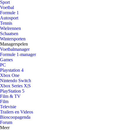
Sport
Voetbal
Formule 1
Autosport
Tennis
Wielrennen
Schaatsen
Wintersporten
Managerspelen
Voetbalmanager
Formule 1-manager
Games
PC
Playstation 4
Xbox One
Nintendo Switch
Xbox Series X|S
PlayStation 5
Film & TV
Film
Televisie
Trailers en Videos
Bioscoopagenda
Forum
Meer