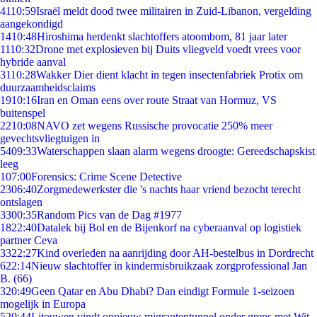
41
10:59
Israël meldt dood twee militairen in Zuid-Libanon, vergelding
aangekondigd
14
10:48
Hiroshima herdenkt slachtoffers atoombom, 81 jaar later
11
10:32
Drone met explosieven bij Duits vliegveld voedt vrees voor
hybride aanval
31
10:28
Wakker Dier dient klacht in tegen insectenfabriek Protix om
duurzaamheidsclaims
19
10:16
Iran en Oman eens over route Straat van Hormuz, VS
buitenspel
22
10:08
NAVO zet wegens Russische provocatie 250% meer
gevechtsvliegtuigen in
54
09:33
Waterschappen slaan alarm wegens droogte: Gereedschapskist
leeg
1
07:00
Forensics: Crime Scene Detective
23
06:40
Zorgmedewerkster die 's nachts haar vriend bezocht terecht
ontslagen
33
00:35
Random Pics van de Dag #1977
18
22:40
Datalek bij Bol en de Bijenkorf na cyberaanval op logistiek
partner Ceva
33
22:27
Kind overleden na aanrijding door AH-bestelbus in Dordrecht
6
22:14
Nieuw slachtoffer in kindermisbruikzaak zorgprofessional Jan
B. (66)
3
20:49
Geen Qatar en Abu Dhabi? Dan eindigt Formule 1-seizoen
mogelijk in Europa
5
20:44
Litouwen vindt opnieuw migrantentunnel onder grens met Wit-