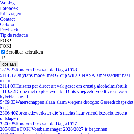
Weblog
Fotoboek
Prijsvragen
Contact
Colofon
Feedback
Tip de redactie
FOK!
FOK!
Scrollbar gebruiken
opslaan
18
15:23
Random Pics van de Dag #1978
51
14:35
Onlyfans-model met G-cup wil als NASA-ambassadeur naar
maan
21
14:09
Huisarts per direct uit vak gezet om ernstig alcoholmisbruik
11
10:32
Drone met explosieven bij Duits vliegveld voedt vrees voor
hybride aanval
54
09:33
Waterschappen slaan alarm wegens droogte: Gereedschapskist
leeg
23
06:40
Zorgmedewerkster die 's nachts haar vriend bezocht terecht
ontslagen
33
00:35
Random Pics van de Dag #1977
2
05/08
De FOK!Voetbalmanager 2026/2027 is begonnen