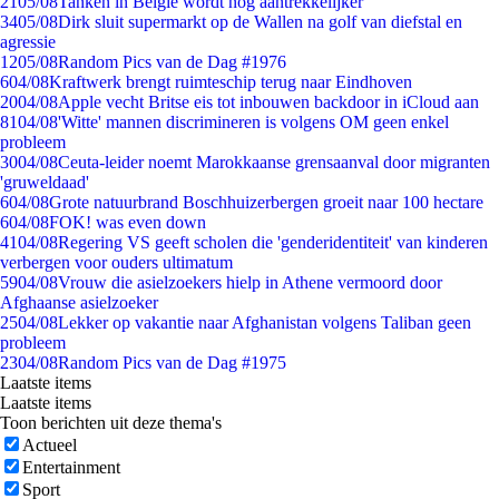
21
05/08
Tanken in België wordt nóg aantrekkelijker
34
05/08
Dirk sluit supermarkt op de Wallen na golf van diefstal en
agressie
12
05/08
Random Pics van de Dag #1976
6
04/08
Kraftwerk brengt ruimteschip terug naar Eindhoven
20
04/08
Apple vecht Britse eis tot inbouwen backdoor in iCloud aan
81
04/08
'Witte' mannen discrimineren is volgens OM geen enkel
probleem
30
04/08
Ceuta-leider noemt Marokkaanse grensaanval door migranten
'gruweldaad'
6
04/08
Grote natuurbrand Boschhuizerbergen groeit naar 100 hectare
6
04/08
FOK! was even down
41
04/08
Regering VS geeft scholen die 'genderidentiteit' van kinderen
verbergen voor ouders ultimatum
59
04/08
Vrouw die asielzoekers hielp in Athene vermoord door
Afghaanse asielzoeker
25
04/08
Lekker op vakantie naar Afghanistan volgens Taliban geen
probleem
23
04/08
Random Pics van de Dag #1975
Laatste items
Laatste items
Toon berichten uit deze thema's
Actueel
Entertainment
Sport