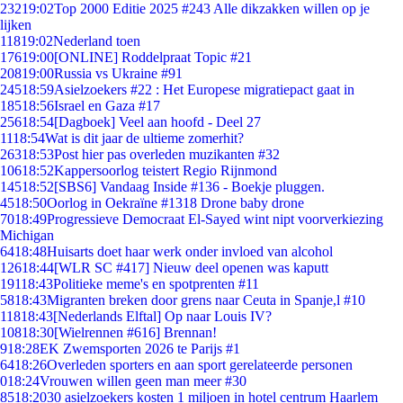
232
19:02
Top 2000 Editie 2025 #243 Alle dikzakken willen op je
lijken
118
19:02
Nederland toen
176
19:00
[ONLINE] Roddelpraat Topic #21
208
19:00
Russia vs Ukraine #91
245
18:59
Asielzoekers #22 : Het Europese migratiepact gaat in
185
18:56
Israel en Gaza #17
256
18:54
[Dagboek] Veel aan hoofd - Deel 27
11
18:54
Wat is dit jaar de ultieme zomerhit?
263
18:53
Post hier pas overleden muzikanten #32
106
18:52
Kappersoorlog teistert Regio Rijnmond
145
18:52
[SBS6] Vandaag Inside #136 - Boekje pluggen.
45
18:50
Oorlog in Oekraïne #1318 Drone baby drone
70
18:49
Progressieve Democraat El-Sayed wint nipt voorverkiezing
Michigan
64
18:48
Huisarts doet haar werk onder invloed van alcohol
126
18:44
[WLR SC #417] Nieuw deel openen was kaputt
191
18:43
Politieke meme's en spotprenten #11
58
18:43
Migranten breken door grens naar Ceuta in Spanje,l #10
118
18:43
[Nederlands Elftal] Op naar Louis IV?
108
18:30
[Wielrennen #616] Brennan!
9
18:28
EK Zwemsporten 2026 te Parijs #1
64
18:26
Overleden sporters en aan sport gerelateerde personen
0
18:24
Vrouwen willen geen man meer #30
85
18:20
30 asielzoekers kosten 1 miljoen in hotel centrum Haarlem