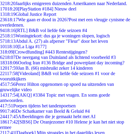
32
18:20
Jaarlijks emigreren duizenden Amerikanen naar Nederland.
170
18:20
[PlayStation #184] Nieuw deel
13
18:19
Global Justice Report
236
18:17
Wie gaan er dood in 2026?Post met een vleugje cynisme de
overledenen.
94
18:16
[RTL] B&B vol liefde 6de seizoen #4
25
18:15
Woningtekort: dus ga je woningen slopen, logisch
57
18:13
Abdul A. (27) als afperser "Fleur" door het leven
101
18:10
[La Liga #177]
3
18:09
[Crowdfunding] #443 Rentestijgingen?
62
18:07
De neergang van Duitsland als lichtend voorbeeld #3
183
18:06
Oorlog Iran #136 Bridge and powerplant day incoming?
120
17:59
Jan B. (66) misbruikt zeker 14 kinderen
221
17:58
[Videoland] B&B vol liefde 6de seizoen #1 voor de
vooruitkijkers
45
17:56
Perez Hilton opgenomen op spoed na uitzenden van
gruwelijke video
143
17:54
[AKQ] #3384 Topic met vragen. En soms goede
antwoorden.
4
17:51
Poepen tijdens het tandenpoetsen
99
17:46
De Schatkamer van Beeld & Geluid #4
244
17:45
Afbeeldingen die je gemaakt hebt met AI
186
17:42
[SBS6] De Oranjezomer #10 Helene je kan het niet stop
ermee
21
17:41
[Dagboek] Mijn struggles in het dagelijks leven