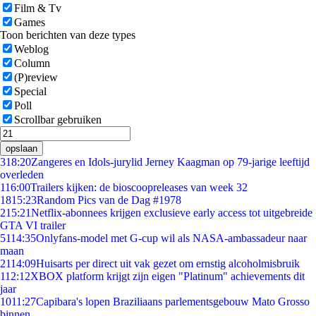
Film & Tv
Games
Toon berichten van deze types
Weblog
Column
(P)review
Special
Poll
Scrollbar gebruiken
opslaan
3
18:20
Zangeres en Idols-jurylid Jerney Kaagman op 79-jarige leeftijd
overleden
1
16:00
Trailers kijken: de bioscoopreleases van week 32
18
15:23
Random Pics van de Dag #1978
2
15:21
Netflix-abonnees krijgen exclusieve early access tot uitgebreide
GTA VI trailer
51
14:35
Onlyfans-model met G-cup wil als NASA-ambassadeur naar
maan
21
14:09
Huisarts per direct uit vak gezet om ernstig alcoholmisbruik
1
12:12
XBOX platform krijgt zijn eigen "Platinum" achievements dit
jaar
10
11:27
Capibara's lopen Braziliaans parlementsgebouw Mato Grosso
binnen