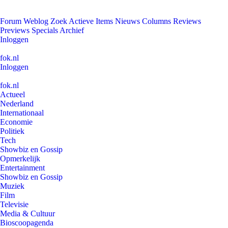
Forum
Weblog
Zoek
Actieve Items
Nieuws
Columns
Reviews
Previews
Specials
Archief
Inloggen
fok.nl
Inloggen
fok.nl
Actueel
Nederland
Internationaal
Economie
Politiek
Tech
Showbiz en Gossip
Opmerkelijk
Entertainment
Showbiz en Gossip
Muziek
Film
Televisie
Media & Cultuur
Bioscoopagenda