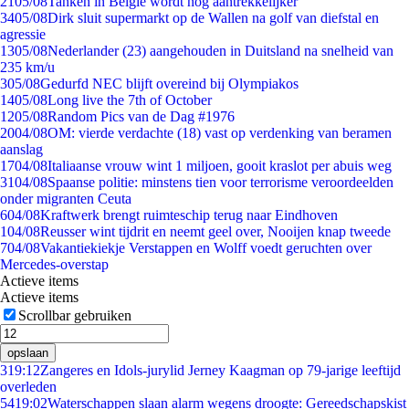
21
05/08
Tanken in België wordt nóg aantrekkelijker
34
05/08
Dirk sluit supermarkt op de Wallen na golf van diefstal en
agressie
13
05/08
Nederlander (23) aangehouden in Duitsland na snelheid van
235 km/u
3
05/08
Gedurfd NEC blijft overeind bij Olympiakos
14
05/08
Long live the 7th of October
12
05/08
Random Pics van de Dag #1976
20
04/08
OM: vierde verdachte (18) vast op verdenking van beramen
aanslag
17
04/08
Italiaanse vrouw wint 1 miljoen, gooit kraslot per abuis weg
31
04/08
Spaanse politie: minstens tien voor terrorisme veroordeelden
onder migranten Ceuta
6
04/08
Kraftwerk brengt ruimteschip terug naar Eindhoven
1
04/08
Reusser wint tijdrit en neemt geel over, Nooijen knap tweede
7
04/08
Vakantiekiekje Verstappen en Wolff voedt geruchten over
Mercedes-overstap
Actieve items
Actieve items
Scrollbar gebruiken
opslaan
3
19:12
Zangeres en Idols-jurylid Jerney Kaagman op 79-jarige leeftijd
overleden
54
19:02
Waterschappen slaan alarm wegens droogte: Gereedschapskist