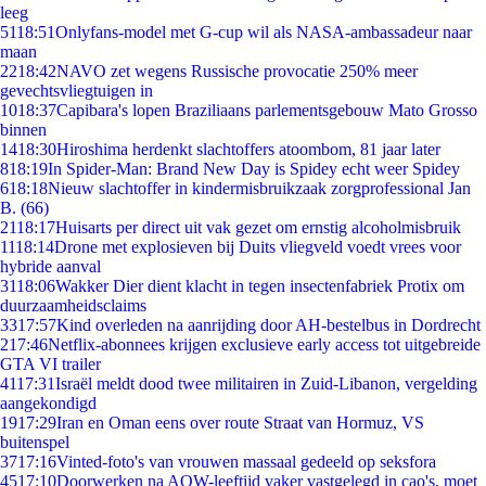
leeg
51
18:51
Onlyfans-model met G-cup wil als NASA-ambassadeur naar
maan
22
18:42
NAVO zet wegens Russische provocatie 250% meer
gevechtsvliegtuigen in
10
18:37
Capibara's lopen Braziliaans parlementsgebouw Mato Grosso
binnen
14
18:30
Hiroshima herdenkt slachtoffers atoombom, 81 jaar later
8
18:19
In Spider-Man: Brand New Day is Spidey echt weer Spidey
6
18:18
Nieuw slachtoffer in kindermisbruikzaak zorgprofessional Jan
B. (66)
21
18:17
Huisarts per direct uit vak gezet om ernstig alcoholmisbruik
11
18:14
Drone met explosieven bij Duits vliegveld voedt vrees voor
hybride aanval
31
18:06
Wakker Dier dient klacht in tegen insectenfabriek Protix om
duurzaamheidsclaims
33
17:57
Kind overleden na aanrijding door AH-bestelbus in Dordrecht
2
17:46
Netflix-abonnees krijgen exclusieve early access tot uitgebreide
GTA VI trailer
41
17:31
Israël meldt dood twee militairen in Zuid-Libanon, vergelding
aangekondigd
19
17:29
Iran en Oman eens over route Straat van Hormuz, VS
buitenspel
37
17:16
Vinted-foto's van vrouwen massaal gedeeld op seksfora
45
17:10
Doorwerken na AOW-leeftijd vaker vastgelegd in cao's, moet