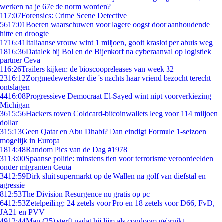
werken na je 67e de norm worden?
1
17:07
Forensics: Crime Scene Detective
56
17:01
Boeren waarschuwen voor lagere oogst door aanhoudende
hitte en droogte
17
16:41
Italiaanse vrouw wint 1 miljoen, gooit kraslot per abuis weg
18
16:36
Datalek bij Bol en de Bijenkorf na cyberaanval op logistiek
partner Ceva
1
16:26
Trailers kijken: de bioscoopreleases van week 32
23
16:12
Zorgmedewerkster die 's nachts haar vriend bezocht terecht
ontslagen
44
16:08
Progressieve Democraat El-Sayed wint nipt voorverkiezing
Michigan
36
15:56
Hackers roven Coldcard-bitcoinwallets leeg voor 114 miljoen
dollar
3
15:13
Geen Qatar en Abu Dhabi? Dan eindigt Formule 1-seizoen
mogelijk in Europa
18
14:48
Random Pics van de Dag #1978
31
13:00
Spaanse politie: minstens tien voor terrorisme veroordeelden
onder migranten Ceuta
34
12:59
Dirk sluit supermarkt op de Wallen na golf van diefstal en
agressie
8
12:53
The Division Resurgence nu gratis op pc
64
12:53
Zetelpeiling: 24 zetels voor Pro en 18 zetels voor D66, FvD,
JA21 en PVV
49
12:44
Man (25) sterft nadat hij lijm als condoom gebruikt