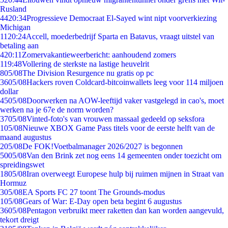
Rusland
44
20:34
Progressieve Democraat El-Sayed wint nipt voorverkiezing
Michigan
11
20:24
Accell, moederbedrijf Sparta en Batavus, vraagt uitstel van
betaling aan
4
20:11
Zomervakantieweerbericht: aanhoudend zomers
1
19:48
Vollering de sterkste na lastige heuvelrit
8
05/08
The Division Resurgence nu gratis op pc
36
05/08
Hackers roven Coldcard-bitcoinwallets leeg voor 114 miljoen
dollar
45
05/08
Doorwerken na AOW-leeftijd vaker vastgelegd in cao's, moet
werken na je 67e de norm worden?
37
05/08
Vinted-foto's van vrouwen massaal gedeeld op seksfora
1
05/08
Nieuwe XBOX Game Pass titels voor de eerste helft van de
maand augustus
2
05/08
De FOK!Voetbalmanager 2026/2027 is begonnen
50
05/08
Van den Brink zet nog eens 14 gemeenten onder toezicht om
spreidingswet
18
05/08
Iran overweegt Europese hulp bij ruimen mijnen in Straat van
Hormuz
3
05/08
EA Sports FC 27 toont The Grounds-modus
1
05/08
Gears of War: E-Day open beta begint 6 augustus
36
05/08
Pentagon verbruikt meer raketten dan kan worden aangevuld,
tekort dreigt