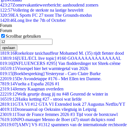
4
23:27
Zomervakantieweerbericht: aanhoudend zomers
1
22:57
Vollering de sterkste na lastige heuvelrit
3
20:59
EA Sports FC 27 toont The Grounds-modus
14
20:46
Long live the 7th of October
Forum
Forum
Scrollbar gebruiken
opslaan
18
19:16
Roekeloze taxichauffeur Mohamed M. (35) rijdt fietster dood
138
19:16
[UEL/ECL live topic] #160 GOAAAAAAAAAAAAAL
0
19:16
[INFLUENCERS #295] Van flodderslinger tot Shrek-crème
165
19:15
Voorspel hier het warmtegetal van 2026
0
19:15
[Boekbespreking] Yesteryear - Caro Claire Burke
220
19:15
De Avondetappe #176 - Met Ellen ten Damme.
78
19:14
Vuelta a España 2026 #1
23
19:14
Jerney Kaagman overleden
222
19:12
Welk geurtje draag jij nu #48 Geurend de winter in
165
19:12
Haiku ketting #27 - strooi wat liefde
28
19:11
GTA VI #12 GTA VI Extended look 27 Augustus Netflix/YT
40
19:11
Droneaanval op Oekrains vliegtuig in Leipzig
230
19:11
Tour de France femmes 2026 #3 Tijd voor de borstcrawl
76
19:10
NPO-manager Menno de Boer (47) stuurt dickpics rond
201
19:07
[AMV] VS #1312 spammers van de internationale rechtsorde