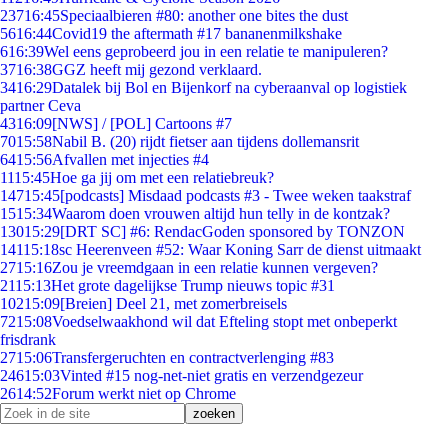
237
16:45
Speciaalbieren #80: another one bites the dust
56
16:44
Covid19 the aftermath #17 bananenmilkshake
6
16:39
Wel eens geprobeerd jou in een relatie te manipuleren?
37
16:38
GGZ heeft mij gezond verklaard.
34
16:29
Datalek bij Bol en Bijenkorf na cyberaanval op logistiek
partner Ceva
43
16:09
[NWS] / [POL] Cartoons #7
70
15:58
Nabil B. (20) rijdt fietser aan tijdens dollemansrit
64
15:56
Afvallen met injecties #4
11
15:45
Hoe ga jij om met een relatiebreuk?
147
15:45
[podcasts] Misdaad podcasts #3 - Twee weken taakstraf
15
15:34
Waarom doen vrouwen altijd hun telly in de kontzak?
130
15:29
[DRT SC] #6: RendacGoden sponsored by TONZON
141
15:18
sc Heerenveen #52: Waar Koning Sarr de dienst uitmaakt
27
15:16
Zou je vreemdgaan in een relatie kunnen vergeven?
21
15:13
Het grote dagelijkse Trump nieuws topic #31
102
15:09
[Breien] Deel 21, met zomerbreisels
72
15:08
Voedselwaakhond wil dat Efteling stopt met onbeperkt
frisdrank
27
15:06
Transfergeruchten en contractverlenging #83
246
15:03
Vinted #15 nog-net-niet gratis en verzendgezeur
26
14:52
Forum werkt niet op Chrome