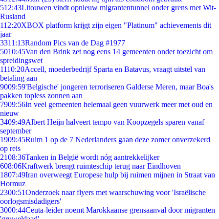
5
12:43
Litouwen vindt opnieuw migrantentunnel onder grens met Wit-
Rusland
1
12:20
XBOX platform krijgt zijn eigen "Platinum" achievements dit
jaar
33
11:13
Random Pics van de Dag #1977
50
10:45
Van den Brink zet nog eens 14 gemeenten onder toezicht om
spreidingswet
11
10:20
Accell, moederbedrijf Sparta en Batavus, vraagt uitstel van
betaling aan
90
09:59
'Belgische' jongeren terroriseren Galderse Meren, maar Boa's
pakken topless zonnen aan
79
09:56
In veel gemeenten helemaal geen vuurwerk meer met oud en
nieuw
34
09:49
Albert Heijn halveert tempo van Koopzegels sparen vanaf
september
19
09:45
Ruim 1 op de 7 Nederlanders gaan deze zomer onverzekerd
op reis
21
08:36
Tanken in België wordt nóg aantrekkelijker
6
08:06
Kraftwerk brengt ruimteschip terug naar Eindhoven
18
07:49
Iran overweegt Europese hulp bij ruimen mijnen in Straat van
Hormuz
23
00:51
Onderzoek naar flyers met waarschuwing voor 'Israëlische
oorlogsmisdadigers'
30
00:44
Ceuta-leider noemt Marokkaanse grensaanval door migranten
'gruweldaad'