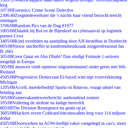
leeg
1
07:00
Forensics: Crime Scene Detective
23
06:40
Zorgmedewerkster die 's nachts haar vriend bezocht terecht
ontslagen
37
06/08
Random Pics van de Dag #1977
18
05/08
Datalek bij Bol en de Bijenkorf na cyberaanval op logistiek
partner Ceva
34
05/08
Kind overleden na aanrijding door AH-bestelbus in Dordrecht
6
05/08
Nieuw slachtoffer in kindermisbruikzaak zorgprofessional Jan
B. (66)
3
05/08
Geen Qatar en Abu Dhabi? Dan eindigt Formule 1-seizoen
mogelijk in Europa
5
05/08
Litouwen vindt opnieuw migrantentunnel onder grens met Wit-
Rusland
45
05/08
Progressieve Democraat El-Sayed wint nipt voorverkiezing
Michigan
12
05/08
Accell, moederbedrijf Sparta en Batavus, vraagt uitstel van
betaling aan
5
05/08
Zomervakantieweerbericht: aanhoudend zomers
1
05/08
Vollering de sterkste na lastige heuvelrit
8
05/08
The Division Resurgence nu gratis op pc
36
05/08
Hackers roven Coldcard-bitcoinwallets leeg voor 114 miljoen
dollar
45
05/08
Doorwerken na AOW-leeftijd vaker vastgelegd in cao's, moet