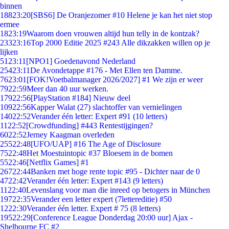
binnen
188
23:20
[SBS6] De Oranjezomer #10 Helene je kan het niet stop
ermee
18
23:19
Waarom doen vrouwen altijd hun telly in de kontzak?
233
23:16
Top 2000 Editie 2025 #243 Alle dikzakken willen op je
lijken
51
23:11
[NPO1] Goedenavond Nederland
254
23:11
De Avondetappe #176 - Met Ellen ten Damme.
76
23:01
[FOK!Voetbalmanager 2026/2027] #1 We zijn er weer
79
22:59
Meer dan 40 uur werken.
179
22:56
[PlayStation #184] Nieuw deel
109
22:56
Kapper Walat (27) slachtoffer van vernielingen
140
22:52
Verander één letter: Expert #91 (10 letters)
11
22:52
[Crowdfunding] #443 Rentestijgingen?
60
22:52
Jerney Kaagman overleden
255
22:48
[UFO/UAP] #16 The Age of Disclosure
75
22:48
Het Moestuintopic #37 Bloesem in de bomen
55
22:46
[Netflix Games] #1
267
22:44
Banken met hoge rente topic #95 - Dichter naar de 0
47
22:42
Verander één letter: Expert #143 (9 letters)
11
22:40
Levenslang voor man die inreed op betogers in München
197
22:35
Verander een letter expert (7lettereditie) #50
12
22:30
Verander één letter. Expert # 75 (8 letters)
195
22:29
[Conference League Donderdag 20:00 uur] Ajax -
Shelbourne FC #2