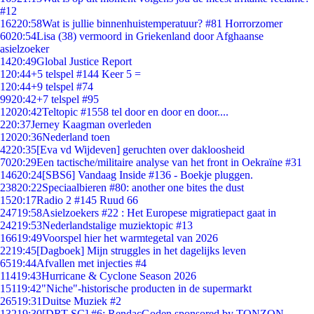
#12
162
20:58
Wat is jullie binnenhuistemperatuur? #81 Horrorzomer
60
20:54
Lisa (38) vermoord in Griekenland door Afghaanse
asielzoeker
14
20:49
Global Justice Report
1
20:44
+5 telspel #144 Keer 5 =
1
20:44
+9 telspel #74
99
20:42
+7 telspel #95
120
20:42
Teltopic #1558 tel door en door en door....
2
20:37
Jerney Kaagman overleden
120
20:36
Nederland toen
42
20:35
[Eva vd Wijdeven] geruchten over dakloosheid
70
20:29
Een tactische/militaire analyse van het front in Oekraïne #31
146
20:24
[SBS6] Vandaag Inside #136 - Boekje pluggen.
238
20:22
Speciaalbieren #80: another one bites the dust
15
20:17
Radio 2 #145 Ruud 66
247
19:58
Asielzoekers #22 : Het Europese migratiepact gaat in
242
19:53
Nederlandstalige muziektopic #13
166
19:49
Voorspel hier het warmtegetal van 2026
22
19:45
[Dagboek] Mijn struggles in het dagelijks leven
65
19:44
Afvallen met injecties #4
114
19:43
Hurricane & Cyclone Season 2026
151
19:42
"Niche"-historische producten in de supermarkt
265
19:31
Duitse Muziek #2
132
19:30
[DRT SC] #6: RendacGoden sponsored by TONZON