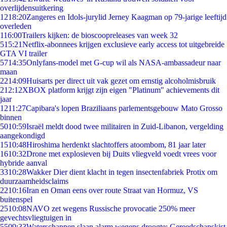
overlijdensuitkering
12
18:20
Zangeres en Idols-jurylid Jerney Kaagman op 79-jarige leeftijd
overleden
1
16:00
Trailers kijken: de bioscoopreleases van week 32
5
15:21
Netflix-abonnees krijgen exclusieve early access tot uitgebreide
GTA VI trailer
57
14:35
Onlyfans-model met G-cup wil als NASA-ambassadeur naar
maan
22
14:09
Huisarts per direct uit vak gezet om ernstig alcoholmisbruik
2
12:12
XBOX platform krijgt zijn eigen "Platinum" achievements dit
jaar
12
11:27
Capibara's lopen Braziliaans parlementsgebouw Mato Grosso
binnen
50
10:59
Israël meldt dood twee militairen in Zuid-Libanon, vergelding
aangekondigd
15
10:48
Hiroshima herdenkt slachtoffers atoombom, 81 jaar later
16
10:32
Drone met explosieven bij Duits vliegveld voedt vrees voor
hybride aanval
33
10:28
Wakker Dier dient klacht in tegen insectenfabriek Protix om
duurzaamheidsclaims
22
10:16
Iran en Oman eens over route Straat van Hormuz, VS
buitenspel
25
10:08
NAVO zet wegens Russische provocatie 250% meer
gevechtsvliegtuigen in
55
09:33
Waterschappen slaan alarm wegens droogte: Gereedschapskist