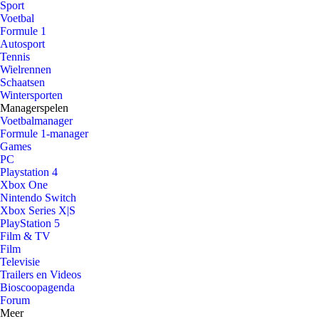
Sport
Voetbal
Formule 1
Autosport
Tennis
Wielrennen
Schaatsen
Wintersporten
Managerspelen
Voetbalmanager
Formule 1-manager
Games
PC
Playstation 4
Xbox One
Nintendo Switch
Xbox Series X|S
PlayStation 5
Film & TV
Film
Televisie
Trailers en Videos
Bioscoopagenda
Forum
Meer