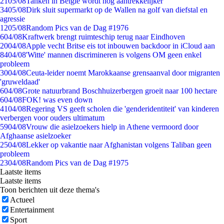
21
05/08
Tanken in België wordt nóg aantrekkelijker
34
05/08
Dirk sluit supermarkt op de Wallen na golf van diefstal en
agressie
12
05/08
Random Pics van de Dag #1976
6
04/08
Kraftwerk brengt ruimteschip terug naar Eindhoven
20
04/08
Apple vecht Britse eis tot inbouwen backdoor in iCloud aan
84
04/08
'Witte' mannen discrimineren is volgens OM geen enkel
probleem
30
04/08
Ceuta-leider noemt Marokkaanse grensaanval door migranten
'gruweldaad'
6
04/08
Grote natuurbrand Boschhuizerbergen groeit naar 100 hectare
6
04/08
FOK! was even down
41
04/08
Regering VS geeft scholen die 'genderidentiteit' van kinderen
verbergen voor ouders ultimatum
59
04/08
Vrouw die asielzoekers hielp in Athene vermoord door
Afghaanse asielzoeker
25
04/08
Lekker op vakantie naar Afghanistan volgens Taliban geen
probleem
23
04/08
Random Pics van de Dag #1975
Laatste items
Laatste items
Toon berichten uit deze thema's
Actueel
Entertainment
Sport