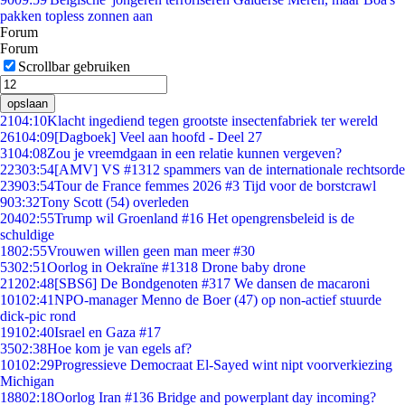
pakken topless zonnen aan
Forum
Forum
Scrollbar gebruiken
opslaan
21
04:10
Klacht ingediend tegen grootste insectenfabriek ter wereld
261
04:09
[Dagboek] Veel aan hoofd - Deel 27
31
04:08
Zou je vreemdgaan in een relatie kunnen vergeven?
223
03:54
[AMV] VS #1312 spammers van de internationale rechtsorde
239
03:54
Tour de France femmes 2026 #3 Tijd voor de borstcrawl
9
03:32
Tony Scott (54) overleden
204
02:55
Trump wil Groenland #16 Het opengrensbeleid is de
schuldige
18
02:55
Vrouwen willen geen man meer #30
53
02:51
Oorlog in Oekraïne #1318 Drone baby drone
212
02:48
[SBS6] De Bondgenoten #317 We dansen de macaroni
101
02:41
NPO-manager Menno de Boer (47) op non-actief stuurde
dick-pic rond
191
02:40
Israel en Gaza #17
35
02:38
Hoe kom je van egels af?
101
02:29
Progressieve Democraat El-Sayed wint nipt voorverkiezing
Michigan
188
02:18
Oorlog Iran #136 Bridge and powerplant day incoming?