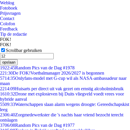
Weblog
Fotoboek
Prijsvragen
Contact
Colofon
Feedback
Tip de redactie
FOK!
FOK!
Scrollbar gebruiken
opslaan
19
22:45
Random Pics van de Dag #1978
2
21:30
De FOK!Voetbalmanager 2026/2027 is begonnen
57
14:35
Onlyfans-model met G-cup wil als NASA-ambassadeur naar
maan
22
14:09
Huisarts per direct uit vak gezet om ernstig alcoholmisbruik
16
10:32
Drone met explosieven bij Duits vliegveld voedt vrees voor
hybride aanval
55
09:33
Waterschappen slaan alarm wegens droogte: Gereedschapskist
leeg
23
06:40
Zorgmedewerkster die 's nachts haar vriend bezocht terecht
ontslagen
37
06/08
Random Pics van de Dag #1977