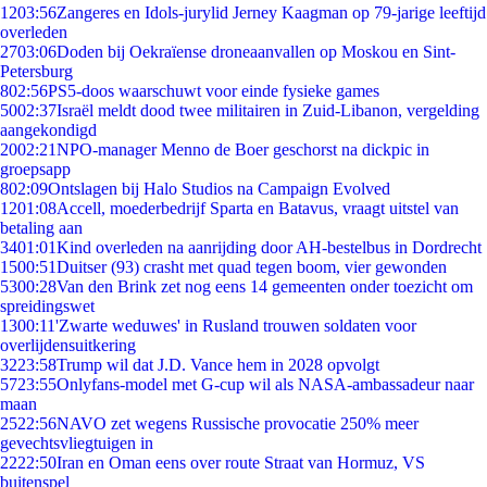
12
03:56
Zangeres en Idols-jurylid Jerney Kaagman op 79-jarige leeftijd
overleden
27
03:06
Doden bij Oekraïense droneaanvallen op Moskou en Sint-
Petersburg
8
02:56
PS5-doos waarschuwt voor einde fysieke games
50
02:37
Israël meldt dood twee militairen in Zuid-Libanon, vergelding
aangekondigd
20
02:21
NPO-manager Menno de Boer geschorst na dickpic in
groepsapp
8
02:09
Ontslagen bij Halo Studios na Campaign Evolved
12
01:08
Accell, moederbedrijf Sparta en Batavus, vraagt uitstel van
betaling aan
34
01:01
Kind overleden na aanrijding door AH-bestelbus in Dordrecht
15
00:51
Duitser (93) crasht met quad tegen boom, vier gewonden
53
00:28
Van den Brink zet nog eens 14 gemeenten onder toezicht om
spreidingswet
13
00:11
'Zwarte weduwes' in Rusland trouwen soldaten voor
overlijdensuitkering
32
23:58
Trump wil dat J.D. Vance hem in 2028 opvolgt
57
23:55
Onlyfans-model met G-cup wil als NASA-ambassadeur naar
maan
25
22:56
NAVO zet wegens Russische provocatie 250% meer
gevechtsvliegtuigen in
22
22:50
Iran en Oman eens over route Straat van Hormuz, VS
buitenspel