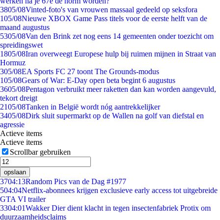
werken na je 67e de norm worden?
38
05/08
Vinted-foto's van vrouwen massaal gedeeld op seksfora
1
05/08
Nieuwe XBOX Game Pass titels voor de eerste helft van de
maand augustus
53
05/08
Van den Brink zet nog eens 14 gemeenten onder toezicht om
spreidingswet
18
05/08
Iran overweegt Europese hulp bij ruimen mijnen in Straat van
Hormuz
3
05/08
EA Sports FC 27 toont The Grounds-modus
1
05/08
Gears of War: E-Day open beta begint 6 augustus
36
05/08
Pentagon verbruikt meer raketten dan kan worden aangevuld,
tekort dreigt
21
05/08
Tanken in België wordt nóg aantrekkelijker
34
05/08
Dirk sluit supermarkt op de Wallen na golf van diefstal en
agressie
Actieve items
Actieve items
Scrollbar gebruiken
opslaan
37
04:13
Random Pics van de Dag #1977
5
04:04
Netflix-abonnees krijgen exclusieve early access tot uitgebreide
GTA VI trailer
33
04:01
Wakker Dier dient klacht in tegen insectenfabriek Protix om
duurzaamheidsclaims