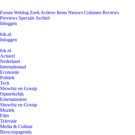
Forum
Weblog
Zoek
Actieve Items
Nieuws
Columns
Reviews
Previews
Specials
Archief
Inloggen
fok.nl
Inloggen
fok.nl
Actueel
Nederland
Internationaal
Economie
Politiek
Tech
Showbiz en Gossip
Opmerkelijk
Entertainment
Showbiz en Gossip
Muziek
Film
Televisie
Media & Cultuur
Bioscoopagenda