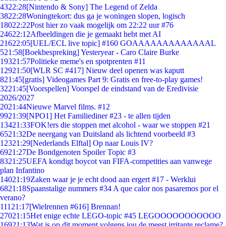
43
22:28
[Nintendo & Sony] The Legend of Zelda
38
22:28
Woningtekort: dus ga je woningen slopen, logisch
180
22:22
Post hier zo vaak mogelijk om 22:22 uur #76
246
22:12
Afbeeldingen die je gemaakt hebt met AI
216
22:05
[UEL/ECL live topic] #160 GOAAAAAAAAAAAAAL
5
21:58
[Boekbespreking] Yesteryear - Caro Claire Burke
193
21:57
Politieke meme's en spotprenten #11
129
21:50
[WLR SC #417] Nieuw deel openen was kaputt
8
21:45
[gratis] Videogames Part 9: Gratis en free-to-play games!
32
21:45
[Voorspellen] Voorspel de eindstand van de Eredivisie
2026/2027
20
21:44
Nieuwe Marvel films. #12
99
21:39
[NPO1] Het Familiediner #23 - te allen tijden
134
21:33
FOK!ers die stoppen met alcohol - waar we stoppen #21
65
21:32
De neergang van Duitsland als lichtend voorbeeld #3
123
21:29
[Nederlands Elftal] Op naar Louis IV?
69
21:27
De Bondgenoten Spoiler Topic #3
83
21:25
UEFA kondigt boycot van FIFA-competities aan vanwege
plan Infantino
140
21:19
Zaken waar je je echt dood aan ergert #17 - Werklui
68
21:18
Spaanstalige nummers #34 A que calor nos pasaremos por el
verano?
111
21:17
[Wielrennen #616] Brennan!
270
21:15
Het enige echte LEGO-topic #45 LEGOOOOOOOOOOO
169
21:13
Wat is op dit moment volgens jou de meest irritante reclame?