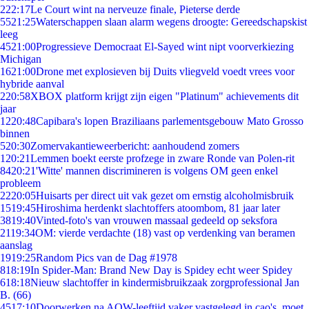
2
22:17
Le Court wint na nerveuze finale, Pieterse derde
55
21:25
Waterschappen slaan alarm wegens droogte: Gereedschapskist
leeg
45
21:00
Progressieve Democraat El-Sayed wint nipt voorverkiezing
Michigan
16
21:00
Drone met explosieven bij Duits vliegveld voedt vrees voor
hybride aanval
2
20:58
XBOX platform krijgt zijn eigen "Platinum" achievements dit
jaar
12
20:48
Capibara's lopen Braziliaans parlementsgebouw Mato Grosso
binnen
5
20:30
Zomervakantieweerbericht: aanhoudend zomers
1
20:21
Lemmen boekt eerste profzege in zware Ronde van Polen-rit
84
20:21
'Witte' mannen discrimineren is volgens OM geen enkel
probleem
22
20:05
Huisarts per direct uit vak gezet om ernstig alcoholmisbruik
15
19:45
Hiroshima herdenkt slachtoffers atoombom, 81 jaar later
38
19:40
Vinted-foto's van vrouwen massaal gedeeld op seksfora
21
19:34
OM: vierde verdachte (18) vast op verdenking van beramen
aanslag
19
19:25
Random Pics van de Dag #1978
8
18:19
In Spider-Man: Brand New Day is Spidey echt weer Spidey
6
18:18
Nieuw slachtoffer in kindermisbruikzaak zorgprofessional Jan
B. (66)
45
17:10
Doorwerken na AOW-leeftijd vaker vastgelegd in cao's, moet