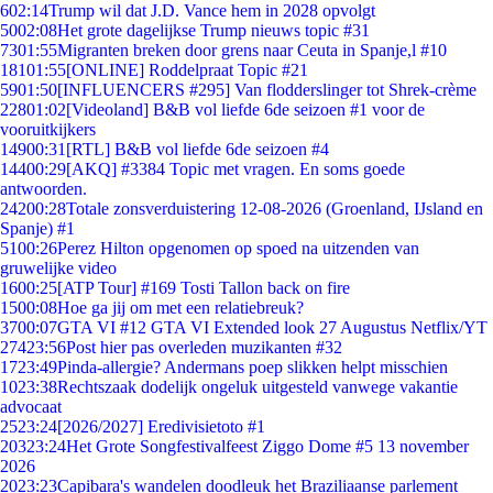
6
02:14
Trump wil dat J.D. Vance hem in 2028 opvolgt
50
02:08
Het grote dagelijkse Trump nieuws topic #31
73
01:55
Migranten breken door grens naar Ceuta in Spanje,l #10
181
01:55
[ONLINE] Roddelpraat Topic #21
59
01:50
[INFLUENCERS #295] Van flodderslinger tot Shrek-crème
228
01:02
[Videoland] B&B vol liefde 6de seizoen #1 voor de
vooruitkijkers
149
00:31
[RTL] B&B vol liefde 6de seizoen #4
144
00:29
[AKQ] #3384 Topic met vragen. En soms goede
antwoorden.
242
00:28
Totale zonsverduistering 12-08-2026 (Groenland, IJsland en
Spanje) #1
51
00:26
Perez Hilton opgenomen op spoed na uitzenden van
gruwelijke video
16
00:25
[ATP Tour] #169 Tosti Tallon back on fire
15
00:08
Hoe ga jij om met een relatiebreuk?
37
00:07
GTA VI #12 GTA VI Extended look 27 Augustus Netflix/YT
274
23:56
Post hier pas overleden muzikanten #32
17
23:49
Pinda-allergie? Andermans poep slikken helpt misschien
10
23:38
Rechtszaak dodelijk ongeluk uitgesteld vanwege vakantie
advocaat
25
23:24
[2026/2027] Eredivisietoto #1
203
23:24
Het Grote Songfestivalfeest Ziggo Dome #5 13 november
2026
20
23:23
Capibara's wandelen doodleuk het Braziliaanse parlement