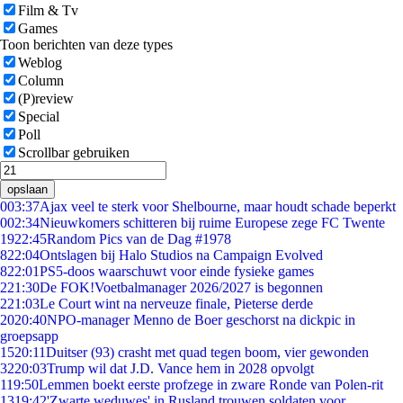
Film & Tv
Games
Toon berichten van deze types
Weblog
Column
(P)review
Special
Poll
Scrollbar gebruiken
opslaan
0
03:37
Ajax veel te sterk voor Shelbourne, maar houdt schade beperkt
0
02:34
Nieuwkomers schitteren bij ruime Europese zege FC Twente
19
22:45
Random Pics van de Dag #1978
8
22:04
Ontslagen bij Halo Studios na Campaign Evolved
8
22:01
PS5-doos waarschuwt voor einde fysieke games
2
21:30
De FOK!Voetbalmanager 2026/2027 is begonnen
2
21:03
Le Court wint na nerveuze finale, Pieterse derde
20
20:40
NPO-manager Menno de Boer geschorst na dickpic in
groepsapp
15
20:11
Duitser (93) crasht met quad tegen boom, vier gewonden
32
20:03
Trump wil dat J.D. Vance hem in 2028 opvolgt
1
19:50
Lemmen boekt eerste profzege in zware Ronde van Polen-rit
13
19:42
'Zwarte weduwes' in Rusland trouwen soldaten voor