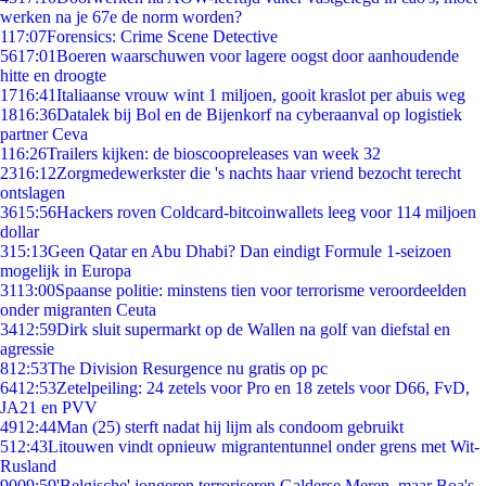
werken na je 67e de norm worden?
1
17:07
Forensics: Crime Scene Detective
56
17:01
Boeren waarschuwen voor lagere oogst door aanhoudende
hitte en droogte
17
16:41
Italiaanse vrouw wint 1 miljoen, gooit kraslot per abuis weg
18
16:36
Datalek bij Bol en de Bijenkorf na cyberaanval op logistiek
partner Ceva
1
16:26
Trailers kijken: de bioscoopreleases van week 32
23
16:12
Zorgmedewerkster die 's nachts haar vriend bezocht terecht
ontslagen
36
15:56
Hackers roven Coldcard-bitcoinwallets leeg voor 114 miljoen
dollar
3
15:13
Geen Qatar en Abu Dhabi? Dan eindigt Formule 1-seizoen
mogelijk in Europa
31
13:00
Spaanse politie: minstens tien voor terrorisme veroordeelden
onder migranten Ceuta
34
12:59
Dirk sluit supermarkt op de Wallen na golf van diefstal en
agressie
8
12:53
The Division Resurgence nu gratis op pc
64
12:53
Zetelpeiling: 24 zetels voor Pro en 18 zetels voor D66, FvD,
JA21 en PVV
49
12:44
Man (25) sterft nadat hij lijm als condoom gebruikt
5
12:43
Litouwen vindt opnieuw migrantentunnel onder grens met Wit-
Rusland
90
09:59
'Belgische' jongeren terroriseren Galderse Meren, maar Boa's