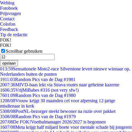
Weblog
Fotoboek
Prijsvragen
Contact
Colofon
Feedback
Tip de redactie
FOK!
FOK!
Scrollbar gebruiken
opslaan
0
13:59
Sensationele Moto2-race Silverstone levert nieuwe winnaar op,
Nederlanders buiten de punten
19
11:03
Random Pics van de Dag #1981
20
07:36
MIVD-baas lekt via Strava routes naar geheime kazerne
16
06:35
VrijMiBabes #316 (not very sfw!)
76
01:09
Random Pics van de Dag #1980
12
08/08
Vrouw krijgt 30 maanden cel voor afpersing 12-jarige
misdienaar in kerk
53
08/08
PostNL-bezorger steekt bewoner na ruzie over pakket
35
08/08
Random Pics van de Dag #1979
2
07/08
De FOK!Voetbalmanager 2026/2027 is begonnen
16
07/08
Meta krijgt half miljard boete voor mentale schade bij jongeren