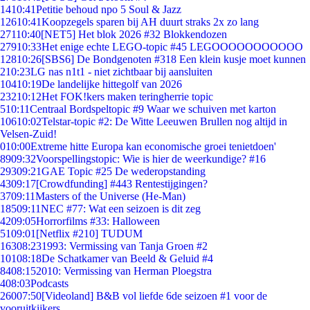
14
10:41
Petitie behoud npo 5 Soul & Jazz
126
10:41
Koopzegels sparen bij AH duurt straks 2x zo lang
271
10:40
[NET5] Het blok 2026 #32 Blokkendozen
279
10:33
Het enige echte LEGO-topic #45 LEGOOOOOOOOOOO
128
10:26
[SBS6] De Bondgenoten #318 Een klein kusje moet kunnen
2
10:23
LG nas n1t1 - niet zichtbaar bij aansluiten
104
10:19
De landelijke hittegolf van 2026
232
10:12
Het FOK!kers maken teringherrie topic
5
10:11
Centraal Bordspeltopic #9 Waar we schuiven met karton
106
10:02
Telstar-topic #2: De Witte Leeuwen Brullen nog altijd in
Velsen-Zuid!
0
10:00
Extreme hitte Europa kan economische groei tenietdoen'
89
09:32
Voorspellingstopic: Wie is hier de weerkundige? #16
293
09:21
GAE Topic #25 De wederopstanding
43
09:17
[Crowdfunding] #443 Rentestijgingen?
37
09:11
Masters of the Universe (He-Man)
185
09:11
NEC #77: Wat een seizoen is dit zeg
42
09:05
Horrorfilms #33: Halloween
51
09:01
[Netflix #210] TUDUM
163
08:23
1993: Vermissing van Tanja Groen #2
101
08:18
De Schatkamer van Beeld & Geluid #4
84
08:15
2010: Vermissing van Herman Ploegstra
4
08:03
Podcasts
260
07:50
[Videoland] B&B vol liefde 6de seizoen #1 voor de
vooruitkijkers