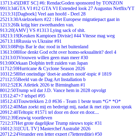
137
13:45
[DRT SC] #6: RendacGoden sponsored by TONZON
99
13:34
GTA VI #12 GTA VI Extended look 27 Augustus Netflix/YT
12
13:31
[Dagboek] Veel aan hoofd - Deel 28
252
13:30
Asielzoekers #22 : Het Europese migratiepact gaat in
12
13:26
Ik krijg hier zweethanden van.
9
13:20
[AMV] VS #1313 Lying sack of shit.
182
13:19
[Keuken Kampioen Divisie] #44 Vitesse mag weg
267
13:18
Russia vs Ukraine #91
30
13:08
Prijs Bar le duc rood in het buitenland
136
13:08
Hoe denkt God echt over homo-seksualiteit? deel 4
123
13:03
Vrouwen willen geen man meer #30
9
13:00
Orkaan Dolphin treft zuiden van Japan
117
12:59
Hurricane & Cyclone Season 2026
103
12:58
Het oneindige 'doet-ie anders nooit'-topic # 1819
271
12:55
Beeld van de Dag Art Installation b
10
12:52
EK Atletiek 2026 te Birmingham #1
80
12:50
Trump wil dat J.D. Vance hem in 2028 opvolgt
135
12:47
+7 telspel #95
185
12:43
Touwtrekken 2.0 #636 - Team 1 beste team *G* *O*
105
12:40
Man zoekt mij en bedreigt mij, nadat ik met zijn zoon sprak
209
12:40
Teltopic #1571 tel door en door en door....
59
12:39
Eeuwig voortleven
72
12:37
Het grote dagelijkse Trump nieuws topic #31
160
12:31
[CUL TV] Masterchef Australië 2026
207
12:24
Verander een letter expert (7lettereditie) #50