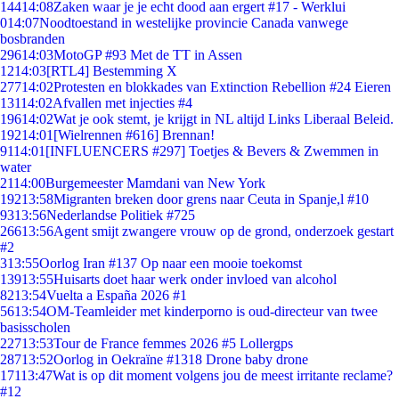
144
14:08
Zaken waar je je echt dood aan ergert #17 - Werklui
0
14:07
Noodtoestand in westelijke provincie Canada vanwege
bosbranden
296
14:03
MotoGP #93 Met de TT in Assen
12
14:03
[RTL4] Bestemming X
277
14:02
Protesten en blokkades van Extinction Rebellion #24 Eieren
131
14:02
Afvallen met injecties #4
196
14:02
Wat je ook stemt, je krijgt in NL altijd Links Liberaal Beleid.
192
14:01
[Wielrennen #616] Brennan!
91
14:01
[INFLUENCERS #297] Toetjes & Bevers & Zwemmen in
water
21
14:00
Burgemeester Mamdani van New York
192
13:58
Migranten breken door grens naar Ceuta in Spanje,l #10
93
13:56
Nederlandse Politiek #725
266
13:56
Agent smijt zwangere vrouw op de grond, onderzoek gestart
#2
3
13:55
Oorlog Iran #137 Op naar een mooie toekomst
139
13:55
Huisarts doet haar werk onder invloed van alcohol
82
13:54
Vuelta a España 2026 #1
56
13:54
OM-Teamleider met kinderporno is oud-directeur van twee
basisscholen
227
13:53
Tour de France femmes 2026 #5 Lollergps
287
13:52
Oorlog in Oekraïne #1318 Drone baby drone
171
13:47
Wat is op dit moment volgens jou de meest irritante reclame?
#12