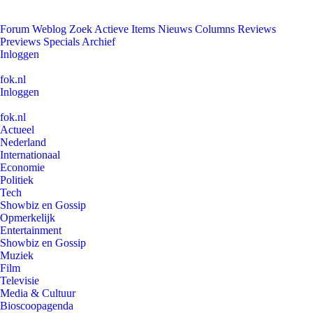
Forum
Weblog
Zoek
Actieve Items
Nieuws
Columns
Reviews
Previews
Specials
Archief
Inloggen
fok.nl
Inloggen
fok.nl
Actueel
Nederland
Internationaal
Economie
Politiek
Tech
Showbiz en Gossip
Opmerkelijk
Entertainment
Showbiz en Gossip
Muziek
Film
Televisie
Media & Cultuur
Bioscoopagenda