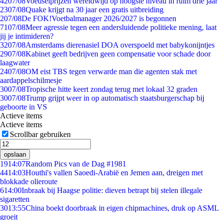
42
07/08
Voedselprijzen wereldwijd op hoogste niveau in ruim drie jaar
23
07/08
Quake krijgt na 30 jaar een gratis uitbreiding
2
07/08
De FOK!Voetbalmanager 2026/2027 is begonnen
71
07/08
Meer agressie tegen een andersluidende politieke mening, laat
jij je intimideren?
32
07/08
Amsterdams dierenasiel DOA overspoeld met babykonijntjes
29
07/08
Kabinet geeft bedrijven geen compensatie voor schade door
laagwater
24
07/08
OM eist TBS tegen verwarde man die agenten stak met
aardappelschilmesje
30
07/08
Tropische hitte keert zondag terug met lokaal 32 graden
30
07/08
Trump grijpt weer in op automatisch staatsburgerschap bij
geboorte in VS
Actieve items
Actieve items
Scrollbar gebruiken
opslaan
19
14:07
Random Pics van de Dag #1981
44
14:03
Houthi's vallen Saoedi-Arabië en Jemen aan, dreigen met
blokkade olieroute
6
14:00
Inbraak bij Haagse politie: dieven betrapt bij stelen illegale
sigaretten
30
13:55
China boekt doorbraak in eigen chipmachines, druk op ASML
groeit