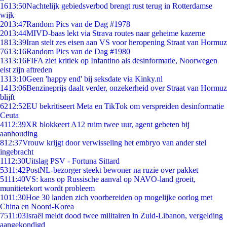
16
13:50
Nachtelijk gebiedsverbod brengt rust terug in Rotterdamse
wijk
20
13:47
Random Pics van de Dag #1978
20
13:44
MIVD-baas lekt via Strava routes naar geheime kazerne
18
13:39
Iran stelt zes eisen aan VS voor heropening Straat van Hormuz
76
13:16
Random Pics van de Dag #1980
13
13:16
FIFA ziet kritiek op Infantino als desinformatie, Noorwegen
eist zijn aftreden
13
13:10
Geen 'happy end' bij seksdate via Kinky.nl
14
13:06
Benzineprijs daalt verder, onzekerheid over Straat van Hormuz
blijft
62
12:52
EU bekritiseert Meta en TikTok om verspreiden desinformatie
Ceuta
41
12:39
XR blokkeert A12 ruim twee uur, agent gebeten bij
aanhouding
8
12:37
Vrouw krijgt door verwisseling het embryo van ander stel
ingebracht
11
12:30
Uitslag PSV - Fortuna Sittard
53
11:42
PostNL-bezorger steekt bewoner na ruzie over pakket
51
11:40
VS: kans op Russische aanval op NAVO-land groeit,
munitietekort wordt probleem
10
11:30
Hoe 30 landen zich voorbereiden op mogelijke oorlog met
China en Noord-Korea
75
11:03
Israël meldt dood twee militairen in Zuid-Libanon, vergelding
aangekondigd