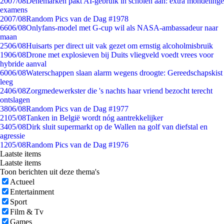
20
07/08
Denemarken pakt AI-gebruik in scholen aan: extra mondelinge
examens
20
07/08
Random Pics van de Dag #1978
66
06/08
Onlyfans-model met G-cup wil als NASA-ambassadeur naar
maan
25
06/08
Huisarts per direct uit vak gezet om ernstig alcoholmisbruik
19
06/08
Drone met explosieven bij Duits vliegveld voedt vrees voor
hybride aanval
60
06/08
Waterschappen slaan alarm wegens droogte: Gereedschapskist
leeg
24
06/08
Zorgmedewerkster die 's nachts haar vriend bezocht terecht
ontslagen
38
06/08
Random Pics van de Dag #1977
21
05/08
Tanken in België wordt nóg aantrekkelijker
34
05/08
Dirk sluit supermarkt op de Wallen na golf van diefstal en
agressie
12
05/08
Random Pics van de Dag #1976
Laatste items
Laatste items
Toon berichten uit deze thema's
Actueel
Entertainment
Sport
Film & Tv
Games