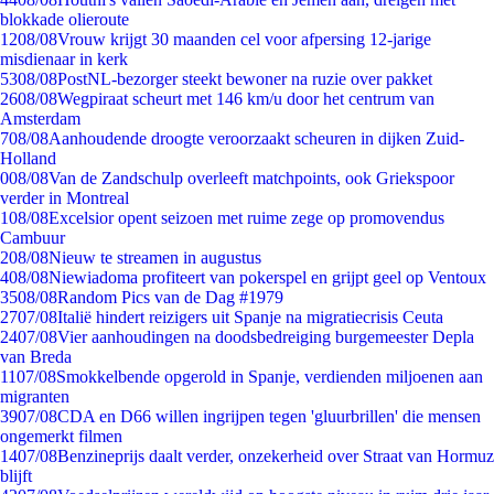
blokkade olieroute
12
08/08
Vrouw krijgt 30 maanden cel voor afpersing 12-jarige
misdienaar in kerk
53
08/08
PostNL-bezorger steekt bewoner na ruzie over pakket
26
08/08
Wegpiraat scheurt met 146 km/u door het centrum van
Amsterdam
7
08/08
Aanhoudende droogte veroorzaakt scheuren in dijken Zuid-
Holland
0
08/08
Van de Zandschulp overleeft matchpoints, ook Griekspoor
verder in Montreal
1
08/08
Excelsior opent seizoen met ruime zege op promovendus
Cambuur
2
08/08
Nieuw te streamen in augustus
4
08/08
Niewiadoma profiteert van pokerspel en grijpt geel op Ventoux
35
08/08
Random Pics van de Dag #1979
27
07/08
Italië hindert reizigers uit Spanje na migratiecrisis Ceuta
24
07/08
Vier aanhoudingen na doodsbedreiging burgemeester Depla
van Breda
11
07/08
Smokkelbende opgerold in Spanje, verdienden miljoenen aan
migranten
39
07/08
CDA en D66 willen ingrijpen tegen 'gluurbrillen' die mensen
ongemerkt filmen
14
07/08
Benzineprijs daalt verder, onzekerheid over Straat van Hormuz
blijft