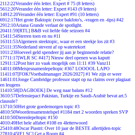
21
12:22
Verander één letter. Expert # 75 (8 letters)
56
12:20
Verander één letter: Expert #143 (9 letters)
149
12:20
Verander één letter: Expert #91 (10 letters)
69
12:17
Het grote Baktopic (voor bakfoto's, -vragen en -tips) #42
29
12:10
Ariana Grande verlaat de spotlight.
204
11:59
[RTL] B&B vol liefde 6de seizoen #4
154
11:54
Sterren toen en nu #11
163
11:53
Algemeen steektopic, waar er een steekje los zit #3
251
11:35
Nederland stevent af op watertekort
10
11:23
Hoeveel geld spendeer jij aan je beginnende relatie?
177
11:17
[WLR SC #417] Nieuw deel openen was kaputt
129
11:12
Post hier zo vaak mogelijk om 11:11 #39 Vanz11
140
11:08
Meisjesnamenlepeltopic #367 LOOOOL LAPO
114
11:07
[FOK!Voetbalmanager 2026/2027] #1 We zijn er weer
146
11:01
Jonge Cambridge professor stapt op na claims over plagiaat
en leugens
114
10:58
[DAGBOEK] De weg naar balans #12
36
10:57
Defensiepact Pakistan, Turkije en Saudi-Arabië bevat art.5
clausule?
137
10:50
Het grote goedemorgen topic #3
48
10:50
Woordensamenstelspel #1184 met 2 woorden spreken SVP
41
10:50
Dierenlepeltopic #150
40
10:49
Het hele alfabet #108 en 4letterwoord
254
10:48
Oscar Piastri: Over 10 jaar de BESTE allertijden-topic
278
10:45
[F1 SC] Get a Room #4