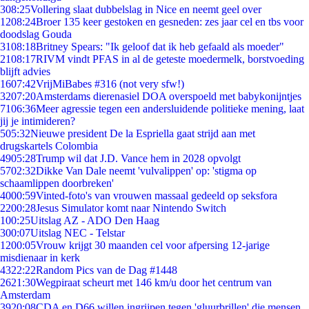
3
08:25
Vollering slaat dubbelslag in Nice en neemt geel over
12
08:24
Broer 135 keer gestoken en gesneden: zes jaar cel en tbs voor
doodslag Gouda
31
08:18
Britney Spears: "Ik geloof dat ik heb gefaald als moeder"
21
08:17
RIVM vindt PFAS in al de geteste moedermelk, borstvoeding
blijft advies
16
07:42
VrijMiBabes #316 (not very sfw!)
32
07:20
Amsterdams dierenasiel DOA overspoeld met babykonijntjes
71
06:36
Meer agressie tegen een andersluidende politieke mening, laat
jij je intimideren?
5
05:32
Nieuwe president De la Espriella gaat strijd aan met
drugskartels Colombia
49
05:28
Trump wil dat J.D. Vance hem in 2028 opvolgt
57
02:32
Dikke Van Dale neemt 'vulvalippen' op: 'stigma op
schaamlippen doorbreken'
40
00:59
Vinted-foto's van vrouwen massaal gedeeld op seksfora
22
00:28
Jesus Simulator komt naar Nintendo Switch
1
00:25
Uitslag AZ - ADO Den Haag
3
00:07
Uitslag NEC - Telstar
12
00:05
Vrouw krijgt 30 maanden cel voor afpersing 12-jarige
misdienaar in kerk
43
22:22
Random Pics van de Dag #1448
26
21:30
Wegpiraat scheurt met 146 km/u door het centrum van
Amsterdam
39
20:08
CDA en D66 willen ingrijpen tegen 'gluurbrillen' die mensen