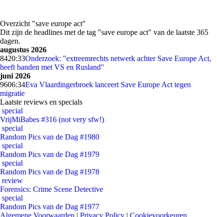
Overzicht "save europe act"
Dit zijn de headlines met de tag "save europe act" van de laatste 365
dagen.
augustus 2026
84
20:33
Onderzoek: "extreemrechts netwerk achter Save Europe Act,
heeft banden met VS en Rusland"
juni 2026
96
06:34
Eva Vlaardingerbroek lanceert Save Europe Act tegen
migratie
Laatste reviews en specials
special
VrijMiBabes #316 (not very sfw!)
special
Random Pics van de Dag #1980
special
Random Pics van de Dag #1979
special
Random Pics van de Dag #1978
review
Forensics: Crime Scene Detective
special
Random Pics van de Dag #1977
Algemene Voorwaarden
|
Privacy Policy
|
Cookievoorkeuren