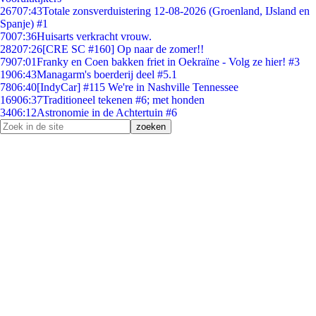
267
07:43
Totale zonsverduistering 12-08-2026 (Groenland, IJsland en
Spanje) #1
70
07:36
Huisarts verkracht vrouw.
282
07:26
[CRE SC #160] Op naar de zomer!!
79
07:01
Franky en Coen bakken friet in Oekraïne - Volg ze hier! #3
19
06:43
Managarm's boerderij deel #5.1
78
06:40
[IndyCar] #115 We're in Nashville Tennessee
169
06:37
Traditioneel tekenen #6; met honden
34
06:12
Astronomie in de Achtertuin #6