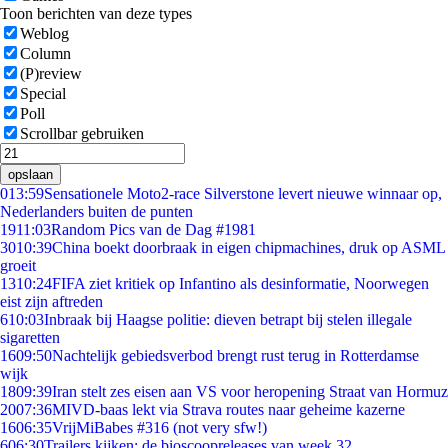
Toon berichten van deze types
Weblog
Column
(P)review
Special
Poll
Scrollbar gebruiken
opslaan
0
13:59
Sensationele Moto2-race Silverstone levert nieuwe winnaar op,
Nederlanders buiten de punten
19
11:03
Random Pics van de Dag #1981
30
10:39
China boekt doorbraak in eigen chipmachines, druk op ASML
groeit
13
10:24
FIFA ziet kritiek op Infantino als desinformatie, Noorwegen
eist zijn aftreden
6
10:03
Inbraak bij Haagse politie: dieven betrapt bij stelen illegale
sigaretten
16
09:50
Nachtelijk gebiedsverbod brengt rust terug in Rotterdamse
wijk
18
09:39
Iran stelt zes eisen aan VS voor heropening Straat van Hormuz
20
07:36
MIVD-baas lekt via Strava routes naar geheime kazerne
16
06:35
VrijMiBabes #316 (not very sfw!)
6
06:30
Trailers kijken: de bioscoopreleases van week 32