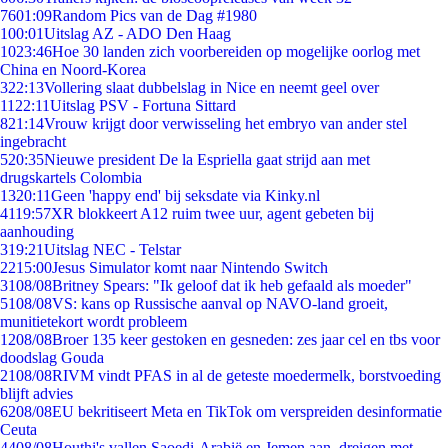
76
01:09
Random Pics van de Dag #1980
1
00:01
Uitslag AZ - ADO Den Haag
10
23:46
Hoe 30 landen zich voorbereiden op mogelijke oorlog met
China en Noord-Korea
3
22:13
Vollering slaat dubbelslag in Nice en neemt geel over
11
22:11
Uitslag PSV - Fortuna Sittard
8
21:14
Vrouw krijgt door verwisseling het embryo van ander stel
ingebracht
5
20:35
Nieuwe president De la Espriella gaat strijd aan met
drugskartels Colombia
13
20:11
Geen 'happy end' bij seksdate via Kinky.nl
41
19:57
XR blokkeert A12 ruim twee uur, agent gebeten bij
aanhouding
3
19:21
Uitslag NEC - Telstar
22
15:00
Jesus Simulator komt naar Nintendo Switch
31
08/08
Britney Spears: "Ik geloof dat ik heb gefaald als moeder"
51
08/08
VS: kans op Russische aanval op NAVO-land groeit,
munitietekort wordt probleem
12
08/08
Broer 135 keer gestoken en gesneden: zes jaar cel en tbs voor
doodslag Gouda
21
08/08
RIVM vindt PFAS in al de geteste moedermelk, borstvoeding
blijft advies
62
08/08
EU bekritiseert Meta en TikTok om verspreiden desinformatie
Ceuta
44
08/08
Houthi's vallen Saoedi-Arabië en Jemen aan, dreigen met