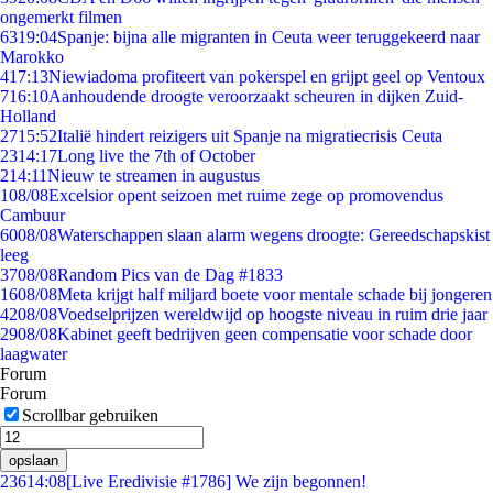
ongemerkt filmen
63
19:04
Spanje: bijna alle migranten in Ceuta weer teruggekeerd naar
Marokko
4
17:13
Niewiadoma profiteert van pokerspel en grijpt geel op Ventoux
7
16:10
Aanhoudende droogte veroorzaakt scheuren in dijken Zuid-
Holland
27
15:52
Italië hindert reizigers uit Spanje na migratiecrisis Ceuta
23
14:17
Long live the 7th of October
2
14:11
Nieuw te streamen in augustus
1
08/08
Excelsior opent seizoen met ruime zege op promovendus
Cambuur
60
08/08
Waterschappen slaan alarm wegens droogte: Gereedschapskist
leeg
37
08/08
Random Pics van de Dag #1833
16
08/08
Meta krijgt half miljard boete voor mentale schade bij jongeren
42
08/08
Voedselprijzen wereldwijd op hoogste niveau in ruim drie jaar
29
08/08
Kabinet geeft bedrijven geen compensatie voor schade door
laagwater
Forum
Forum
Scrollbar gebruiken
opslaan
236
14:08
[Live Eredivisie #1786] We zijn begonnen!