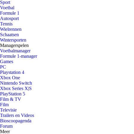
Sport
Voetbal
Formule 1
Autosport
Tennis
Wielrennen
Schaatsen
Wintersporten
Managerspelen
Voetbalmanager
Formule 1-manager
Games
PC
Playstation 4
Xbox One
Nintendo Switch
Xbox Series X|S
PlayStation 5
Film & TV
Film
Televisie
Trailers en Videos
Bioscoopagenda
Forum
Meer