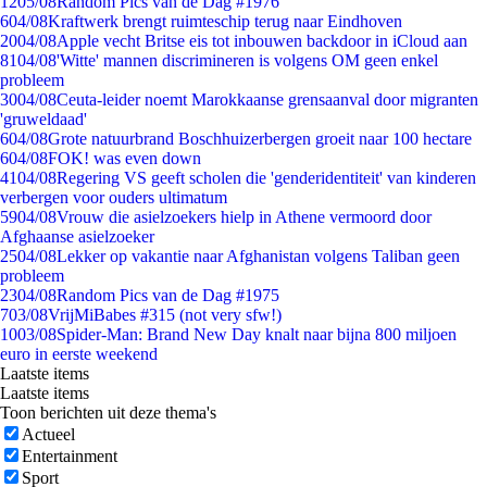
12
05/08
Random Pics van de Dag #1976
6
04/08
Kraftwerk brengt ruimteschip terug naar Eindhoven
20
04/08
Apple vecht Britse eis tot inbouwen backdoor in iCloud aan
81
04/08
'Witte' mannen discrimineren is volgens OM geen enkel
probleem
30
04/08
Ceuta-leider noemt Marokkaanse grensaanval door migranten
'gruweldaad'
6
04/08
Grote natuurbrand Boschhuizerbergen groeit naar 100 hectare
6
04/08
FOK! was even down
41
04/08
Regering VS geeft scholen die 'genderidentiteit' van kinderen
verbergen voor ouders ultimatum
59
04/08
Vrouw die asielzoekers hielp in Athene vermoord door
Afghaanse asielzoeker
25
04/08
Lekker op vakantie naar Afghanistan volgens Taliban geen
probleem
23
04/08
Random Pics van de Dag #1975
7
03/08
VrijMiBabes #315 (not very sfw!)
10
03/08
Spider-Man: Brand New Day knalt naar bijna 800 miljoen
euro in eerste weekend
Laatste items
Laatste items
Toon berichten uit deze thema's
Actueel
Entertainment
Sport