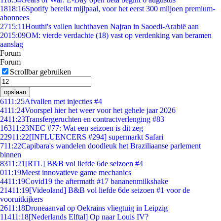
18
18:16
Spotify bereikt mijlpaal, voor het eerst 300 miljoen premium-
abonnees
27
15:11
Houthi's vallen luchthaven Najran in Saoedi-Arabië aan
20
15:09
OM: vierde verdachte (18) vast op verdenking van beramen
aanslag
Forum
Forum
Scrollbar gebruiken
opslaan
61
11:25
Afvallen met injecties #4
41
11:24
Voorspel hier het weer voor het gehele jaar 2026
24
11:23
Transfergeruchten en contractverlenging #83
163
11:23
NEC #77: Wat een seizoen is dit zeg
229
11:22
[INFLUENCERS #294] supermarkt Safari
7
11:22
Capibara's wandelen doodleuk het Braziliaanse parlement
binnen
83
11:21
[RTL] B&B vol liefde 6de seizoen #4
0
11:19
Meest innovatieve game mechanics
44
11:19
Covid19 the aftermath #17 bananenmilkshake
214
11:19
[Videoland] B&B vol liefde 6de seizoen #1 voor de
vooruitkijkers
26
11:18
Droneaanval op Oekrains vliegtuig in Leipzig
114
11:18
[Nederlands Elftal] Op naar Louis IV?