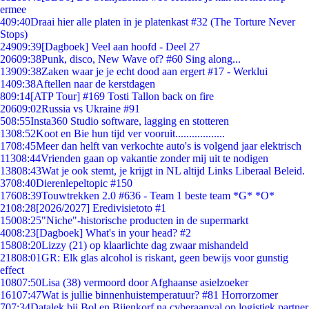
ermee
4
09:40
Draai hier alle platen in je platenkast #32 (The Torture Never
Stops)
249
09:39
[Dagboek] Veel aan hoofd - Deel 27
206
09:38
Punk, disco, New Wave of? #60 Sing along...
139
09:38
Zaken waar je je echt dood aan ergert #17 - Werklui
14
09:38
Aftellen naar de kerstdagen
8
09:14
[ATP Tour] #169 Tosti Tallon back on fire
206
09:02
Russia vs Ukraine #91
5
08:55
Insta360 Studio software, lagging en stotteren
13
08:52
Koot en Bie hun tijd ver vooruit..................
17
08:45
Meer dan helft van verkochte auto's is volgend jaar elektrisch
113
08:44
Vrienden gaan op vakantie zonder mij uit te nodigen
138
08:43
Wat je ook stemt, je krijgt in NL altijd Links Liberaal Beleid.
37
08:40
Dierenlepeltopic #150
176
08:39
Touwtrekken 2.0 #636 - Team 1 beste team *G* *O*
21
08:28
[2026/2027] Eredivisietoto #1
150
08:25
"Niche"-historische producten in de supermarkt
40
08:23
[Dagboek] What's in your head? #2
158
08:20
Lizzy (21) op klaarlichte dag zwaar mishandeld
218
08:01
GR: Elk glas alcohol is riskant, geen bewijs voor gunstig
effect
108
07:50
Lisa (38) vermoord door Afghaanse asielzoeker
161
07:47
Wat is jullie binnenhuistemperatuur? #81 Horrorzomer
7
07:34
Datalek bij Bol en Bijenkorf na cyberaanval op logistiek partner