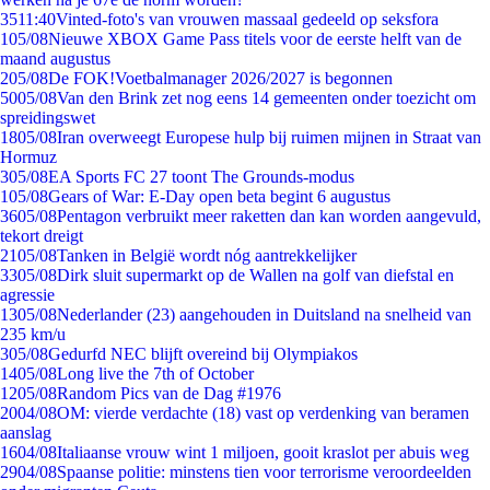
35
11:40
Vinted-foto's van vrouwen massaal gedeeld op seksfora
1
05/08
Nieuwe XBOX Game Pass titels voor de eerste helft van de
maand augustus
2
05/08
De FOK!Voetbalmanager 2026/2027 is begonnen
50
05/08
Van den Brink zet nog eens 14 gemeenten onder toezicht om
spreidingswet
18
05/08
Iran overweegt Europese hulp bij ruimen mijnen in Straat van
Hormuz
3
05/08
EA Sports FC 27 toont The Grounds-modus
1
05/08
Gears of War: E-Day open beta begint 6 augustus
36
05/08
Pentagon verbruikt meer raketten dan kan worden aangevuld,
tekort dreigt
21
05/08
Tanken in België wordt nóg aantrekkelijker
33
05/08
Dirk sluit supermarkt op de Wallen na golf van diefstal en
agressie
13
05/08
Nederlander (23) aangehouden in Duitsland na snelheid van
235 km/u
3
05/08
Gedurfd NEC blijft overeind bij Olympiakos
14
05/08
Long live the 7th of October
12
05/08
Random Pics van de Dag #1976
20
04/08
OM: vierde verdachte (18) vast op verdenking van beramen
aanslag
16
04/08
Italiaanse vrouw wint 1 miljoen, gooit kraslot per abuis weg
29
04/08
Spaanse politie: minstens tien voor terrorisme veroordeelden