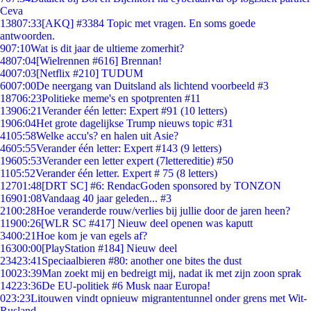
Ceva
138
07:33
[AKQ] #3384 Topic met vragen. En soms goede
antwoorden.
9
07:10
Wat is dit jaar de ultieme zomerhit?
48
07:04
[Wielrennen #616] Brennan!
40
07:03
[Netflix #210] TUDUM
60
07:00
De neergang van Duitsland als lichtend voorbeeld #3
187
06:23
Politieke meme's en spotprenten #11
139
06:21
Verander één letter: Expert #91 (10 letters)
19
06:04
Het grote dagelijkse Trump nieuws topic #31
41
05:58
Welke accu's? en halen uit Asie?
46
05:55
Verander één letter: Expert #143 (9 letters)
196
05:53
Verander een letter expert (7lettereditie) #50
11
05:52
Verander één letter. Expert # 75 (8 letters)
127
01:48
[DRT SC] #6: RendacGoden sponsored by TONZON
169
01:08
Vandaag 40 jaar geleden... #3
21
00:28
Hoe veranderde rouw/verlies bij jullie door de jaren heen?
119
00:26
[WLR SC #417] Nieuw deel openen was kaputt
34
00:21
Hoe kom je van egels af?
163
00:00
[PlayStation #184] Nieuw deel
234
23:41
Speciaalbieren #80: another one bites the dust
100
23:39
Man zoekt mij en bedreigt mij, nadat ik met zijn zoon sprak
142
23:36
De EU-politiek #6 Musk naar Europa!
0
23:23
Litouwen vindt opnieuw migrantentunnel onder grens met Wit-
Rusland