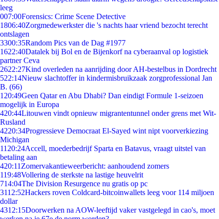
leeg
0
07:00
Forensics: Crime Scene Detective
18
06:40
Zorgmedewerkster die 's nachts haar vriend bezocht terecht
ontslagen
33
00:35
Random Pics van de Dag #1977
16
22:40
Datalek bij Bol en de Bijenkorf na cyberaanval op logistiek
partner Ceva
26
22:27
Kind overleden na aanrijding door AH-bestelbus in Dordrecht
5
22:14
Nieuw slachtoffer in kindermisbruikzaak zorgprofessional Jan
B. (66)
1
20:49
Geen Qatar en Abu Dhabi? Dan eindigt Formule 1-seizoen
mogelijk in Europa
4
20:44
Litouwen vindt opnieuw migrantentunnel onder grens met Wit-
Rusland
42
20:34
Progressieve Democraat El-Sayed wint nipt voorverkiezing
Michigan
11
20:24
Accell, moederbedrijf Sparta en Batavus, vraagt uitstel van
betaling aan
4
20:11
Zomervakantieweerbericht: aanhoudend zomers
1
19:48
Vollering de sterkste na lastige heuvelrit
7
14:04
The Division Resurgence nu gratis op pc
31
12:52
Hackers roven Coldcard-bitcoinwallets leeg voor 114 miljoen
dollar
43
12:15
Doorwerken na AOW-leeftijd vaker vastgelegd in cao's, moet
werken na je 67e de norm worden?