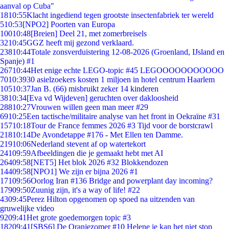
aanval op Cuba"
18
10:55
Klacht ingediend tegen grootste insectenfabriek ter wereld
5
10:53
[NPO2] Poorten van Europa
100
10:48
[Breien] Deel 21, met zomerbreisels
32
10:45
GGZ heeft mij gezond verklaard.
238
10:44
Totale zonsverduistering 12-08-2026 (Groenland, IJsland en
Spanje) #1
267
10:44
Het enige echte LEGO-topic #45 LEGOOOOOOOOOOO
70
10:39
30 asielzoekers kosten 1 miljoen in hotel centrum Haarlem
105
10:37
Jan B. (66) misbruikt zeker 14 kinderen
38
10:34
[Eva vd Wijdeven] geruchten over dakloosheid
288
10:27
Vrouwen willen geen man meer #29
69
10:25
Een tactische/militaire analyse van het front in Oekraïne #31
157
10:18
Tour de France femmes 2026 #3 Tijd voor de borstcrawl
218
10:14
De Avondetappe #176 - Met Ellen ten Damme.
219
10:06
Nederland stevent af op watertekort
241
09:59
Afbeeldingen die je gemaakt hebt met AI
264
09:58
[NET5] Het blok 2026 #32 Blokkendozen
144
09:58
[NPO1] We zijn er bijna 2026 #1
171
09:56
Oorlog Iran #136 Bridge and powerplant day incoming?
179
09:50
Zuunig zijn, it's a way of life! #22
43
09:45
Perez Hilton opgenomen op spoed na uitzenden van
gruwelijke video
92
09:41
Het grote goedemorgen topic #3
182
09:41
[SBS6] De Oranjezomer #10 Helene je kan het niet stop