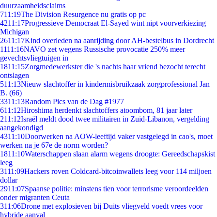
duurzaamheidsclaims
7
11:19
The Division Resurgence nu gratis op pc
42
11:17
Progressieve Democraat El-Sayed wint nipt voorverkiezing
Michigan
26
11:17
Kind overleden na aanrijding door AH-bestelbus in Dordrecht
11
11:16
NAVO zet wegens Russische provocatie 250% meer
gevechtsvliegtuigen in
18
11:15
Zorgmedewerkster die 's nachts haar vriend bezocht terecht
ontslagen
5
11:13
Nieuw slachtoffer in kindermisbruikzaak zorgprofessional Jan
B. (66)
33
11:13
Random Pics van de Dag #1977
6
11:12
Hiroshima herdenkt slachtoffers atoombom, 81 jaar later
2
11:12
Israël meldt dood twee militairen in Zuid-Libanon, vergelding
aangekondigd
43
11:10
Doorwerken na AOW-leeftijd vaker vastgelegd in cao's, moet
werken na je 67e de norm worden?
18
11:10
Waterschappen slaan alarm wegens droogte: Gereedschapskist
leeg
31
11:09
Hackers roven Coldcard-bitcoinwallets leeg voor 114 miljoen
dollar
29
11:07
Spaanse politie: minstens tien voor terrorisme veroordeelden
onder migranten Ceuta
3
11:06
Drone met explosieven bij Duits vliegveld voedt vrees voor
hybride aanval