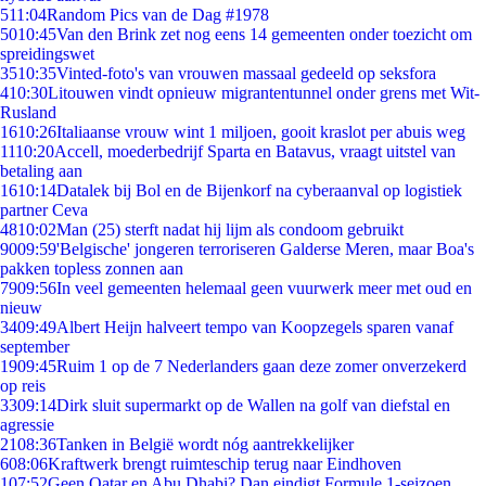
5
11:04
Random Pics van de Dag #1978
50
10:45
Van den Brink zet nog eens 14 gemeenten onder toezicht om
spreidingswet
35
10:35
Vinted-foto's van vrouwen massaal gedeeld op seksfora
4
10:30
Litouwen vindt opnieuw migrantentunnel onder grens met Wit-
Rusland
16
10:26
Italiaanse vrouw wint 1 miljoen, gooit kraslot per abuis weg
11
10:20
Accell, moederbedrijf Sparta en Batavus, vraagt uitstel van
betaling aan
16
10:14
Datalek bij Bol en de Bijenkorf na cyberaanval op logistiek
partner Ceva
48
10:02
Man (25) sterft nadat hij lijm als condoom gebruikt
90
09:59
'Belgische' jongeren terroriseren Galderse Meren, maar Boa's
pakken topless zonnen aan
79
09:56
In veel gemeenten helemaal geen vuurwerk meer met oud en
nieuw
34
09:49
Albert Heijn halveert tempo van Koopzegels sparen vanaf
september
19
09:45
Ruim 1 op de 7 Nederlanders gaan deze zomer onverzekerd
op reis
33
09:14
Dirk sluit supermarkt op de Wallen na golf van diefstal en
agressie
21
08:36
Tanken in België wordt nóg aantrekkelijker
6
08:06
Kraftwerk brengt ruimteschip terug naar Eindhoven
1
07:52
Geen Qatar en Abu Dhabi? Dan eindigt Formule 1-seizoen