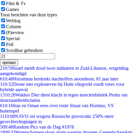
Film & Tv
Games
Toon berichten van deze types
Weblog
Column
(P)review
Special
Poll
Scrollbar gebruiken
opslaan
2
10:59
Israël meldt dood twee militairen in Zuid-Libanon, vergelding
aangekondigd
6
10:48
Hiroshima herdenkt slachtoffers atoombom, 81 jaar later
3
10:32
Drone met explosieven bij Duits vliegveld voedt vrees voor
hybride aanval
13
10:28
Wakker Dier dient klacht in tegen insectenfabriek Protix om
duurzaamheidsclaims
6
10:16
Iran en Oman eens over route Straat van Hormuz, VS
buitenspel
11
10:08
NAVO zet wegens Russische provocatie 250% meer
gevechtsvliegtuigen in
5
09:48
Random Pics van de Dag #1978
18
09:33
Waterschappen slaan alarm wegens droogte: Gereedschapskist