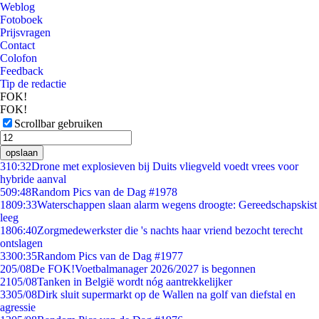
Weblog
Fotoboek
Prijsvragen
Contact
Colofon
Feedback
Tip de redactie
FOK!
FOK!
Scrollbar gebruiken
opslaan
3
10:32
Drone met explosieven bij Duits vliegveld voedt vrees voor
hybride aanval
5
09:48
Random Pics van de Dag #1978
18
09:33
Waterschappen slaan alarm wegens droogte: Gereedschapskist
leeg
18
06:40
Zorgmedewerkster die 's nachts haar vriend bezocht terecht
ontslagen
33
00:35
Random Pics van de Dag #1977
2
05/08
De FOK!Voetbalmanager 2026/2027 is begonnen
21
05/08
Tanken in België wordt nóg aantrekkelijker
33
05/08
Dirk sluit supermarkt op de Wallen na golf van diefstal en
agressie