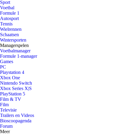
Sport
Voetbal
Formule 1
Autosport
Tennis
Wielrennen
Schaatsen
Wintersporten
Managerspelen
Voetbalmanager
Formule 1-manager
Games
PC
Playstation 4
Xbox One
Nintendo Switch
Xbox Series X|S
PlayStation 5
Film & TV
Film
Televisie
Trailers en Videos
Bioscoopagenda
Forum
Meer