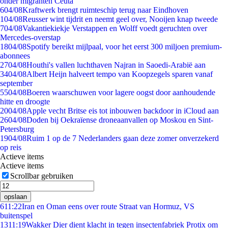
onder migranten Ceuta
6
04/08
Kraftwerk brengt ruimteschip terug naar Eindhoven
1
04/08
Reusser wint tijdrit en neemt geel over, Nooijen knap tweede
7
04/08
Vakantiekiekje Verstappen en Wolff voedt geruchten over
Mercedes-overstap
18
04/08
Spotify bereikt mijlpaal, voor het eerst 300 miljoen premium-
abonnees
27
04/08
Houthi's vallen luchthaven Najran in Saoedi-Arabië aan
34
04/08
Albert Heijn halveert tempo van Koopzegels sparen vanaf
september
55
04/08
Boeren waarschuwen voor lagere oogst door aanhoudende
hitte en droogte
20
04/08
Apple vecht Britse eis tot inbouwen backdoor in iCloud aan
26
04/08
Doden bij Oekraïense droneaanvallen op Moskou en Sint-
Petersburg
19
04/08
Ruim 1 op de 7 Nederlanders gaan deze zomer onverzekerd
op reis
Actieve items
Actieve items
Scrollbar gebruiken
opslaan
6
11:22
Iran en Oman eens over route Straat van Hormuz, VS
buitenspel
13
11:19
Wakker Dier dient klacht in tegen insectenfabriek Protix om