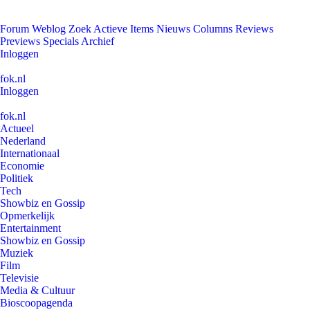
Forum
Weblog
Zoek
Actieve Items
Nieuws
Columns
Reviews
Previews
Specials
Archief
Inloggen
fok.nl
Inloggen
fok.nl
Actueel
Nederland
Internationaal
Economie
Politiek
Tech
Showbiz en Gossip
Opmerkelijk
Entertainment
Showbiz en Gossip
Muziek
Film
Televisie
Media & Cultuur
Bioscoopagenda