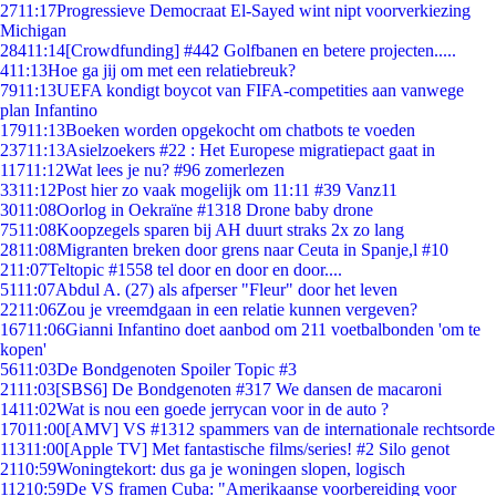
27
11:17
Progressieve Democraat El-Sayed wint nipt voorverkiezing
Michigan
284
11:14
[Crowdfunding] #442 Golfbanen en betere projecten.....
4
11:13
Hoe ga jij om met een relatiebreuk?
79
11:13
UEFA kondigt boycot van FIFA-competities aan vanwege
plan Infantino
179
11:13
Boeken worden opgekocht om chatbots te voeden
237
11:13
Asielzoekers #22 : Het Europese migratiepact gaat in
117
11:12
Wat lees je nu? #96 zomerlezen
33
11:12
Post hier zo vaak mogelijk om 11:11 #39 Vanz11
30
11:08
Oorlog in Oekraïne #1318 Drone baby drone
75
11:08
Koopzegels sparen bij AH duurt straks 2x zo lang
28
11:08
Migranten breken door grens naar Ceuta in Spanje,l #10
2
11:07
Teltopic #1558 tel door en door en door....
51
11:07
Abdul A. (27) als afperser "Fleur" door het leven
22
11:06
Zou je vreemdgaan in een relatie kunnen vergeven?
167
11:06
Gianni Infantino doet aanbod om 211 voetbalbonden 'om te
kopen'
56
11:03
De Bondgenoten Spoiler Topic #3
21
11:03
[SBS6] De Bondgenoten #317 We dansen de macaroni
14
11:02
Wat is nou een goede jerrycan voor in de auto ?
170
11:00
[AMV] VS #1312 spammers van de internationale rechtsorde
113
11:00
[Apple TV] Met fantastische films/series! #2 Silo genot
21
10:59
Woningtekort: dus ga je woningen slopen, logisch
112
10:59
De VS framen Cuba: "Amerikaanse voorbereiding voor