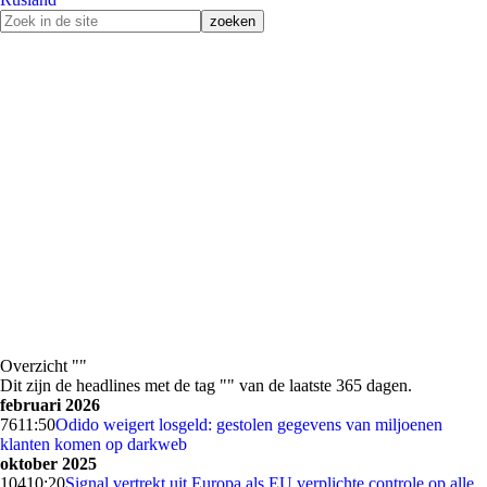
Overzicht ""
Dit zijn de headlines met de tag "" van de laatste 365 dagen.
februari 2026
76
11:50
Odido weigert losgeld: gestolen gegevens van miljoenen
klanten komen op darkweb
oktober 2025
104
10:20
Signal vertrekt uit Europa als EU verplichte controle op alle