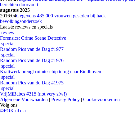
berichten doorvoert
augustus 2025
20
16:04
Gegevens 485.000 vrouwen gestolen bij hack
bevolkingsonderzoek
Laatste reviews en specials
review
Forensics: Crime Scene Detective
special
Random Pics van de Dag #1977
special
Random Pics van de Dag #1976
special
Kraftwerk brengt ruimteschip terug naar Eindhoven
special
Random Pics van de Dag #1975
special
VrijMiBabes #315 (not very sfw!)
Algemene Voorwaarden
|
Privacy Policy
|
Cookievoorkeuren
Volg ons
©FOK.nl e.a.