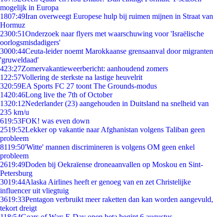
mogelijk in Europa
18
07:49
Iran overweegt Europese hulp bij ruimen mijnen in Straat van
Hormuz
23
00:51
Onderzoek naar flyers met waarschuwing voor 'Israëlische
oorlogsmisdadigers'
30
00:44
Ceuta-leider noemt Marokkaanse grensaanval door migranten
'gruweldaad'
4
23:27
Zomervakantieweerbericht: aanhoudend zomers
1
22:57
Vollering de sterkste na lastige heuvelrit
3
20:59
EA Sports FC 27 toont The Grounds-modus
14
20:46
Long live the 7th of October
13
20:12
Nederlander (23) aangehouden in Duitsland na snelheid van
235 km/u
6
19:53
FOK! was even down
25
19:52
Lekker op vakantie naar Afghanistan volgens Taliban geen
probleem
81
19:50
'Witte' mannen discrimineren is volgens OM geen enkel
probleem
26
19:49
Doden bij Oekraïense droneaanvallen op Moskou en Sint-
Petersburg
30
19:44
Alaska Airlines heeft er genoeg van en zet Christelijke
influencer uit vliegtuig
36
19:33
Pentagon verbruikt meer raketten dan kan worden aangevuld,
tekort dreigt
1
18:54
Gears of War: E-Day open beta begint 6 augustus