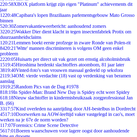
2
20:58
XBOX platform krijgt zijn eigen "Platinum" achievements dit
jaar
12
20:48
Capibara's lopen Braziliaans parlementsgebouw Mato Grosso
binnen
5
20:30
Zomervakantieweerbericht: aanhoudend zomers
32
20:25
Wakker Dier dient klacht in tegen insectenfabriek Protix om
duurzaamheidsclaims
1
20:21
Lemmen boekt eerste profzege in zware Ronde van Polen-rit
84
20:21
'Witte' mannen discrimineren is volgens OM geen enkel
probleem
22
20:05
Huisarts per direct uit vak gezet om ernstig alcoholmisbruik
15
19:45
Hiroshima herdenkt slachtoffers atoombom, 81 jaar later
38
19:40
Vinted-foto's van vrouwen massaal gedeeld op seksfora
21
19:34
OM: vierde verdachte (18) vast op verdenking van beramen
aanslag
19
19:25
Random Pics van de Dag #1978
8
18:19
In Spider-Man: Brand New Day is Spidey echt weer Spidey
6
18:18
Nieuw slachtoffer in kindermisbruikzaak zorgprofessional Jan
B. (66)
33
17:57
Kind overleden na aanrijding door AH-bestelbus in Dordrecht
45
17:10
Doorwerken na AOW-leeftijd vaker vastgelegd in cao's, moet
werken na je 67e de norm worden?
1
17:07
Forensics: Crime Scene Detective
56
17:01
Boeren waarschuwen voor lagere oogst door aanhoudende
hitte en droogte