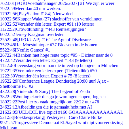
76
23:01
[FOK!Voetbalmanager 2026/2027] #1 We zijn er weer
79
22:59
Meer dan 40 uur werken.
179
22:56
[PlayStation #184] Nieuw deel
109
22:56
Kapper Walat (27) slachtoffer van vernielingen
140
22:52
Verander één letter: Expert #91 (10 letters)
11
22:52
[Crowdfunding] #443 Rentestijgingen?
60
22:52
Jerney Kaagman overleden
255
22:48
[UFO/UAP] #16 The Age of Disclosure
75
22:48
Het Moestuintopic #37 Bloesem in de bomen
55
22:46
[Netflix Games] #1
267
22:44
Banken met hoge rente topic #95 - Dichter naar de 0
47
22:42
Verander één letter: Expert #143 (9 letters)
11
22:40
Levenslang voor man die inreed op betogers in München
197
22:35
Verander een letter expert (7lettereditie) #50
12
22:30
Verander één letter. Expert # 75 (8 letters)
195
22:29
[Conference League Donderdag 20:00 uur] Ajax -
Shelbourne FC #2
43
22:28
[Nintendo & Sony] The Legend of Zelda
38
22:28
Woningtekort: dus ga je woningen slopen, logisch
180
22:22
Post hier zo vaak mogelijk om 22:22 uur #76
246
22:12
Afbeeldingen die je gemaakt hebt met AI
216
22:05
[UEL/ECL live topic] #160 GOAAAAAAAAAAAAAL
5
21:58
[Boekbespreking] Yesteryear - Caro Claire Burke
99
21:57
Progressieve Democraat El-Sayed wint nipt voorverkiezing
Michigan