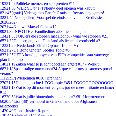
193
21:57
Politieke meme's en spotprenten #11
129
21:50
[WLR SC #417] Nieuw deel openen was kaputt
8
21:45
[gratis] Videogames Part 9: Gratis en free-to-play games!
32
21:45
[Voorspellen] Voorspel de eindstand van de Eredivisie
2026/2027
20
21:44
Nieuwe Marvel films. #12
99
21:39
[NPO1] Het Familiediner #23 - te allen tijden
134
21:33
FOK!ers die stoppen met alcohol - waar we stoppen #21
65
21:32
De neergang van Duitsland als lichtend voorbeeld #3
123
21:29
[Nederlands Elftal] Op naar Louis IV?
69
21:27
De Bondgenoten Spoiler Topic #3
83
21:25
UEFA kondigt boycot van FIFA-competities aan vanwege
plan Infantino
140
21:19
Zaken waar je je echt dood aan ergert #17 - Werklui
68
21:18
Spaanstalige nummers #34 A que calor nos pasaremos por el
verano?
111
21:17
[Wielrennen #616] Brennan!
270
21:15
Het enige echte LEGO-topic #45 LEGOOOOOOOOOOO
169
21:13
Wat is op dit moment volgens jou de meest irritante reclame?
#12
162
20:58
Wat is jullie binnenhuistemperatuur? #81 Horrorzomer
60
20:54
Lisa (38) vermoord in Griekenland door Afghaanse
asielzoeker
14
20:49
Global Justice Report
1
20:44
+5 telspel #144 Keer 5 =