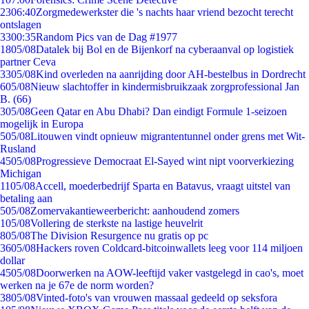
23
06:40
Zorgmedewerkster die 's nachts haar vriend bezocht terecht
ontslagen
33
00:35
Random Pics van de Dag #1977
18
05/08
Datalek bij Bol en de Bijenkorf na cyberaanval op logistiek
partner Ceva
33
05/08
Kind overleden na aanrijding door AH-bestelbus in Dordrecht
6
05/08
Nieuw slachtoffer in kindermisbruikzaak zorgprofessional Jan
B. (66)
3
05/08
Geen Qatar en Abu Dhabi? Dan eindigt Formule 1-seizoen
mogelijk in Europa
5
05/08
Litouwen vindt opnieuw migrantentunnel onder grens met Wit-
Rusland
45
05/08
Progressieve Democraat El-Sayed wint nipt voorverkiezing
Michigan
11
05/08
Accell, moederbedrijf Sparta en Batavus, vraagt uitstel van
betaling aan
5
05/08
Zomervakantieweerbericht: aanhoudend zomers
1
05/08
Vollering de sterkste na lastige heuvelrit
8
05/08
The Division Resurgence nu gratis op pc
36
05/08
Hackers roven Coldcard-bitcoinwallets leeg voor 114 miljoen
dollar
45
05/08
Doorwerken na AOW-leeftijd vaker vastgelegd in cao's, moet
werken na je 67e de norm worden?
38
05/08
Vinted-foto's van vrouwen massaal gedeeld op seksfora