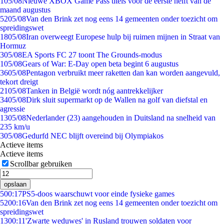
1
05/08
Nieuwe XBOX Game Pass titels voor de eerste helft van de
maand augustus
52
05/08
Van den Brink zet nog eens 14 gemeenten onder toezicht om
spreidingswet
18
05/08
Iran overweegt Europese hulp bij ruimen mijnen in Straat van
Hormuz
3
05/08
EA Sports FC 27 toont The Grounds-modus
1
05/08
Gears of War: E-Day open beta begint 6 augustus
36
05/08
Pentagon verbruikt meer raketten dan kan worden aangevuld,
tekort dreigt
21
05/08
Tanken in België wordt nóg aantrekkelijker
34
05/08
Dirk sluit supermarkt op de Wallen na golf van diefstal en
agressie
13
05/08
Nederlander (23) aangehouden in Duitsland na snelheid van
235 km/u
3
05/08
Gedurfd NEC blijft overeind bij Olympiakos
Actieve items
Actieve items
Scrollbar gebruiken
opslaan
5
00:17
PS5-doos waarschuwt voor einde fysieke games
52
00:16
Van den Brink zet nog eens 14 gemeenten onder toezicht om
spreidingswet
13
00:11
'Zwarte weduwes' in Rusland trouwen soldaten voor