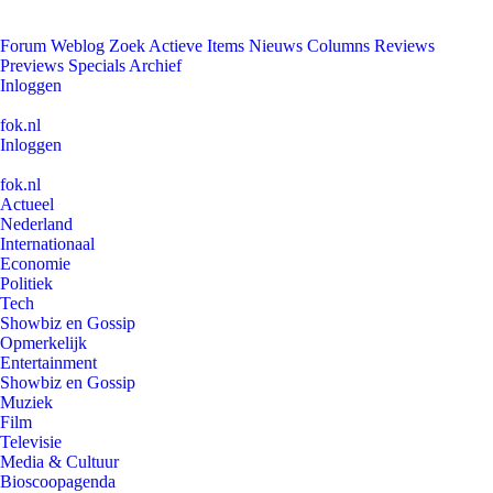
Forum
Weblog
Zoek
Actieve Items
Nieuws
Columns
Reviews
Previews
Specials
Archief
Inloggen
fok.nl
Inloggen
fok.nl
Actueel
Nederland
Internationaal
Economie
Politiek
Tech
Showbiz en Gossip
Opmerkelijk
Entertainment
Showbiz en Gossip
Muziek
Film
Televisie
Media & Cultuur
Bioscoopagenda