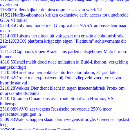
overleden
1
16:00
Trailers kijken: de bioscoopreleases van week 32
4
15:21
Netflix-abonnees krijgen exclusieve early access tot uitgebreide
GTA VI trailer
57
14:35
Onlyfans-model met G-cup wil als NASA-ambassadeur naar
maan
22
14:09
Huisarts per direct uit vak gezet om ernstig alcoholmisbruik
2
12:12
XBOX platform krijgt zijn eigen "Platinum" achievements dit
jaar
12
11:27
Capibara's lopen Braziliaans parlementsgebouw Mato Grosso
binnen
48
10:59
Israël meldt dood twee militairen in Zuid-Libanon, vergelding
aangekondigd
15
10:48
Hiroshima herdenkt slachtoffers atoombom, 81 jaar later
16
10:32
Drone met explosieven bij Duits vliegveld voedt vrees voor
hybride aanval
32
10:28
Wakker Dier dient klacht in tegen insectenfabriek Protix om
duurzaamheidsclaims
22
10:16
Iran en Oman eens over route Straat van Hormuz, VS
buitenspel
25
10:08
NAVO zet wegens Russische provocatie 250% meer
gevechtsvliegtuigen in
55
09:33
Waterschappen slaan alarm wegens droogte: Gereedschapskist
leeg
1
07:00
Forensics: Crime Scene Detective