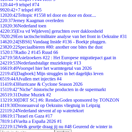
1
20:44
+9 telspel #74
99
20:42
+7 telspel #95
120
20:42
Teltopic #1558 tel door en door en door....
2
20:37
Jerney Kaagman overleden
120
20:36
Nederland toen
42
20:35
[Eva vd Wijdeven] geruchten over dakloosheid
70
20:29
Een tactische/militaire analyse van het front in Oekraïne #31
146
20:24
[SBS6] Vandaag Inside #136 - Boekje pluggen.
238
20:22
Speciaalbieren #80: another one bites the dust
15
20:17
Radio 2 #145 Ruud 66
247
19:58
Asielzoekers #22 : Het Europese migratiepact gaat in
242
19:53
Nederlandstalige muziektopic #13
166
19:49
Voorspel hier het warmtegetal van 2026
22
19:45
[Dagboek] Mijn struggles in het dagelijks leven
65
19:44
Afvallen met injecties #4
114
19:43
Hurricane & Cyclone Season 2026
151
19:42
"Niche"-historische producten in de supermarkt
265
19:31
Duitse Muziek #2
132
19:30
[DRT SC] #6: RendacGoden sponsored by TONZON
41
19:30
Droneaanval op Oekrains vliegtuig in Leipzig
221
19:24
Nederland stevent af op watertekort
186
19:17
Israel en Gaza #17
78
19:14
Vuelta a España 2026 #1
222
19:12
Welk geurtje draag jij nu #48 Geurend de winter in