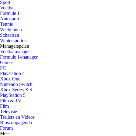
Sport
Voetbal
Formule 1
Autosport
Tennis
Wielrennen
Schaatsen
Wintersporten
Managerspelen
Voetbalmanager
Formule 1-manager
Games
PC
Playstation 4
Xbox One
Nintendo Switch
Xbox Series X|S
PlayStation 5
Film & TV
Film
Televisie
Trailers en Videos
Bioscoopagenda
Forum
Meer