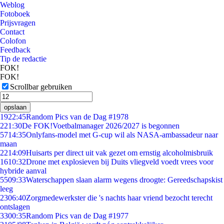
Weblog
Fotoboek
Prijsvragen
Contact
Colofon
Feedback
Tip de redactie
FOK!
FOK!
Scrollbar gebruiken
opslaan
19
22:45
Random Pics van de Dag #1978
2
21:30
De FOK!Voetbalmanager 2026/2027 is begonnen
57
14:35
Onlyfans-model met G-cup wil als NASA-ambassadeur naar
maan
22
14:09
Huisarts per direct uit vak gezet om ernstig alcoholmisbruik
16
10:32
Drone met explosieven bij Duits vliegveld voedt vrees voor
hybride aanval
55
09:33
Waterschappen slaan alarm wegens droogte: Gereedschapskist
leeg
23
06:40
Zorgmedewerkster die 's nachts haar vriend bezocht terecht
ontslagen
33
00:35
Random Pics van de Dag #1977