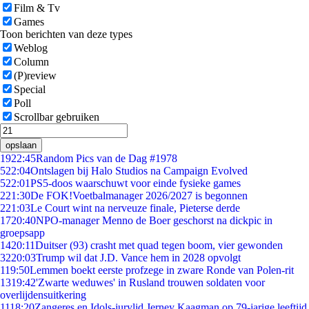
Film & Tv
Games
Toon berichten van deze types
Weblog
Column
(P)review
Special
Poll
Scrollbar gebruiken
opslaan
19
22:45
Random Pics van de Dag #1978
5
22:04
Ontslagen bij Halo Studios na Campaign Evolved
5
22:01
PS5-doos waarschuwt voor einde fysieke games
2
21:30
De FOK!Voetbalmanager 2026/2027 is begonnen
2
21:03
Le Court wint na nerveuze finale, Pieterse derde
17
20:40
NPO-manager Menno de Boer geschorst na dickpic in
groepsapp
14
20:11
Duitser (93) crasht met quad tegen boom, vier gewonden
32
20:03
Trump wil dat J.D. Vance hem in 2028 opvolgt
1
19:50
Lemmen boekt eerste profzege in zware Ronde van Polen-rit
13
19:42
'Zwarte weduwes' in Rusland trouwen soldaten voor
overlijdensuitkering
11
18:20
Zangeres en Idols-jurylid Jerney Kaagman op 79-jarige leeftijd