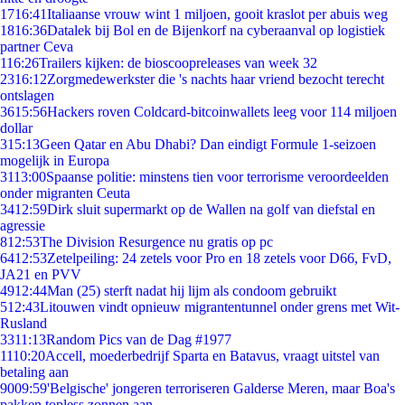
17
16:41
Italiaanse vrouw wint 1 miljoen, gooit kraslot per abuis weg
18
16:36
Datalek bij Bol en de Bijenkorf na cyberaanval op logistiek
partner Ceva
1
16:26
Trailers kijken: de bioscoopreleases van week 32
23
16:12
Zorgmedewerkster die 's nachts haar vriend bezocht terecht
ontslagen
36
15:56
Hackers roven Coldcard-bitcoinwallets leeg voor 114 miljoen
dollar
3
15:13
Geen Qatar en Abu Dhabi? Dan eindigt Formule 1-seizoen
mogelijk in Europa
31
13:00
Spaanse politie: minstens tien voor terrorisme veroordeelden
onder migranten Ceuta
34
12:59
Dirk sluit supermarkt op de Wallen na golf van diefstal en
agressie
8
12:53
The Division Resurgence nu gratis op pc
64
12:53
Zetelpeiling: 24 zetels voor Pro en 18 zetels voor D66, FvD,
JA21 en PVV
49
12:44
Man (25) sterft nadat hij lijm als condoom gebruikt
5
12:43
Litouwen vindt opnieuw migrantentunnel onder grens met Wit-
Rusland
33
11:13
Random Pics van de Dag #1977
11
10:20
Accell, moederbedrijf Sparta en Batavus, vraagt uitstel van
betaling aan
90
09:59
'Belgische' jongeren terroriseren Galderse Meren, maar Boa's
pakken topless zonnen aan