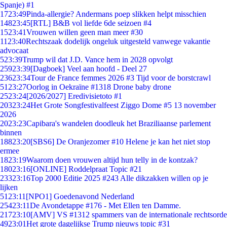
Spanje) #1
17
23:49
Pinda-allergie? Andermans poep slikken helpt misschien
148
23:45
[RTL] B&B vol liefde 6de seizoen #4
15
23:41
Vrouwen willen geen man meer #30
11
23:40
Rechtszaak dodelijk ongeluk uitgesteld vanwege vakantie
advocaat
5
23:39
Trump wil dat J.D. Vance hem in 2028 opvolgt
259
23:39
[Dagboek] Veel aan hoofd - Deel 27
236
23:34
Tour de France femmes 2026 #3 Tijd voor de borstcrawl
51
23:27
Oorlog in Oekraïne #1318 Drone baby drone
25
23:24
[2026/2027] Eredivisietoto #1
203
23:24
Het Grote Songfestivalfeest Ziggo Dome #5 13 november
2026
20
23:23
Capibara's wandelen doodleuk het Braziliaanse parlement
binnen
188
23:20
[SBS6] De Oranjezomer #10 Helene je kan het niet stop
ermee
18
23:19
Waarom doen vrouwen altijd hun telly in de kontzak?
180
23:16
[ONLINE] Roddelpraat Topic #21
233
23:16
Top 2000 Editie 2025 #243 Alle dikzakken willen op je
lijken
51
23:11
[NPO1] Goedenavond Nederland
254
23:11
De Avondetappe #176 - Met Ellen ten Damme.
217
23:10
[AMV] VS #1312 spammers van de internationale rechtsorde
49
23:01
Het grote dagelijkse Trump nieuws topic #31