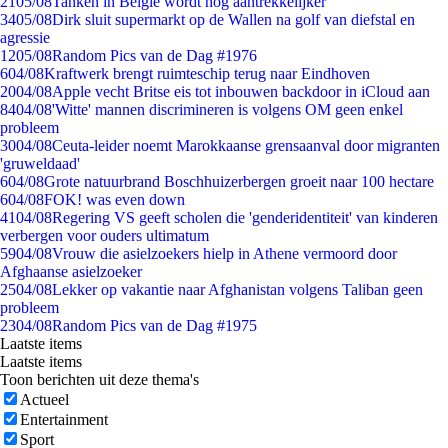
21
05/08
Tanken in België wordt nóg aantrekkelijker
34
05/08
Dirk sluit supermarkt op de Wallen na golf van diefstal en
agressie
12
05/08
Random Pics van de Dag #1976
6
04/08
Kraftwerk brengt ruimteschip terug naar Eindhoven
20
04/08
Apple vecht Britse eis tot inbouwen backdoor in iCloud aan
84
04/08
'Witte' mannen discrimineren is volgens OM geen enkel
probleem
30
04/08
Ceuta-leider noemt Marokkaanse grensaanval door migranten
'gruweldaad'
6
04/08
Grote natuurbrand Boschhuizerbergen groeit naar 100 hectare
6
04/08
FOK! was even down
41
04/08
Regering VS geeft scholen die 'genderidentiteit' van kinderen
verbergen voor ouders ultimatum
59
04/08
Vrouw die asielzoekers hielp in Athene vermoord door
Afghaanse asielzoeker
25
04/08
Lekker op vakantie naar Afghanistan volgens Taliban geen
probleem
23
04/08
Random Pics van de Dag #1975
Laatste items
Laatste items
Toon berichten uit deze thema's
Actueel
Entertainment
Sport