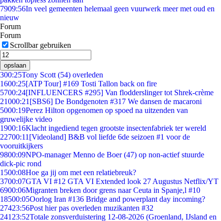
79
09:56
In veel gemeenten helemaal geen vuurwerk meer met oud en
nieuw
Forum
Forum
Scrollbar gebruiken
opslaan
3
00:25
Tony Scott (54) overleden
16
00:25
[ATP Tour] #169 Tosti Tallon back on fire
57
00:24
[INFLUENCERS #295] Van flodderslinger tot Shrek-crème
210
00:21
[SBS6] De Bondgenoten #317 We dansen de macaroni
50
00:19
Perez Hilton opgenomen op spoed na uitzenden van
gruwelijke video
19
00:16
Klacht ingediend tegen grootste insectenfabriek ter wereld
227
00:11
[Videoland] B&B vol liefde 6de seizoen #1 voor de
vooruitkijkers
98
00:09
NPO-manager Menno de Boer (47) op non-actief stuurde
dick-pic rond
15
00:08
Hoe ga jij om met een relatiebreuk?
37
00:07
GTA VI #12 GTA VI Extended look 27 Augustus Netflix/YT
69
00:06
Migranten breken door grens naar Ceuta in Spanje,l #10
185
00:05
Oorlog Iran #136 Bridge and powerplant day incoming?
274
23:56
Post hier pas overleden muzikanten #32
241
23:52
Totale zonsverduistering 12-08-2026 (Groenland, IJsland en