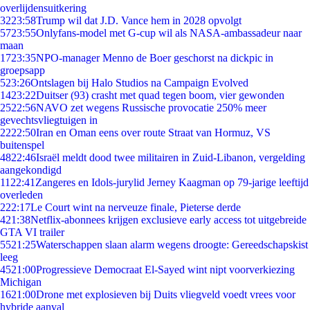
overlijdensuitkering
32
23:58
Trump wil dat J.D. Vance hem in 2028 opvolgt
57
23:55
Onlyfans-model met G-cup wil als NASA-ambassadeur naar
maan
17
23:35
NPO-manager Menno de Boer geschorst na dickpic in
groepsapp
5
23:26
Ontslagen bij Halo Studios na Campaign Evolved
14
23:22
Duitser (93) crasht met quad tegen boom, vier gewonden
25
22:56
NAVO zet wegens Russische provocatie 250% meer
gevechtsvliegtuigen in
22
22:50
Iran en Oman eens over route Straat van Hormuz, VS
buitenspel
48
22:46
Israël meldt dood twee militairen in Zuid-Libanon, vergelding
aangekondigd
11
22:41
Zangeres en Idols-jurylid Jerney Kaagman op 79-jarige leeftijd
overleden
2
22:17
Le Court wint na nerveuze finale, Pieterse derde
4
21:38
Netflix-abonnees krijgen exclusieve early access tot uitgebreide
GTA VI trailer
55
21:25
Waterschappen slaan alarm wegens droogte: Gereedschapskist
leeg
45
21:00
Progressieve Democraat El-Sayed wint nipt voorverkiezing
Michigan
16
21:00
Drone met explosieven bij Duits vliegveld voedt vrees voor
hybride aanval