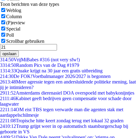
Toon berichten van deze types
Weblog
Column
(P)review
Special
Poll
Scrollbar gebruiken
opslaan
3
14:50
VrijMiBabes #316 (not very sfw!)
33
14:50
Random Pics van de Dag #1979
13
14:33
Quake krijgt na 30 jaar een gratis uitbreiding
2
14:30
De FOK!Voetbalmanager 2026/2027 is begonnen
26
13:48
Meer agressie tegen een andersluidende politieke mening, laat
jij je intimideren?
29
11:52
Amsterdams dierenasiel DOA overspoeld met babykonijntjes
21
11:46
Kabinet geeft bedrijven geen compensatie voor schade door
laagwater
22
11:14
OM eist TBS tegen verwarde man die agenten stak met
aardappelschilmesje
22
11:08
Tropische hitte keert zondag terug met lokaal 32 graden
24
10:12
Trump grijpt weer in op automatisch staatsburgerschap bij
geboorte in VS
44
09:51
Dikke Van Dale neemt 'vulvalippen' op: 'stigma op