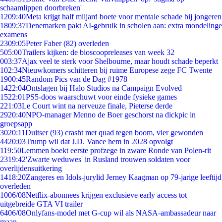
schaamlippen doorbreken'
12
09:40
Meta krijgt half miljard boete voor mentale schade bij jongeren
18
09:37
Denemarken pakt AI-gebruik in scholen aan: extra mondelinge
examens
23
09:05
Peter Faber (82) overleden
5
05:00
Trailers kijken: de bioscoopreleases van week 32
0
03:37
Ajax veel te sterk voor Shelbourne, maar houdt schade beperkt
1
02:34
Nieuwkomers schitteren bij ruime Europese zege FC Twente
19
00:45
Random Pics van de Dag #1978
14
22:04
Ontslagen bij Halo Studios na Campaign Evolved
15
22:01
PS5-doos waarschuwt voor einde fysieke games
2
21:03
Le Court wint na nerveuze finale, Pieterse derde
29
20:40
NPO-manager Menno de Boer geschorst na dickpic in
groepsapp
30
20:11
Duitser (93) crasht met quad tegen boom, vier gewonden
44
20:03
Trump wil dat J.D. Vance hem in 2028 opvolgt
1
19:50
Lemmen boekt eerste profzege in zware Ronde van Polen-rit
23
19:42
'Zwarte weduwes' in Rusland trouwen soldaten voor
overlijdensuitkering
14
18:20
Zangeres en Idols-jurylid Jerney Kaagman op 79-jarige leeftijd
overleden
10
06/08
Netflix-abonnees krijgen exclusieve early access tot
uitgebreide GTA VI trailer
64
06/08
Onlyfans-model met G-cup wil als NASA-ambassadeur naar
maan