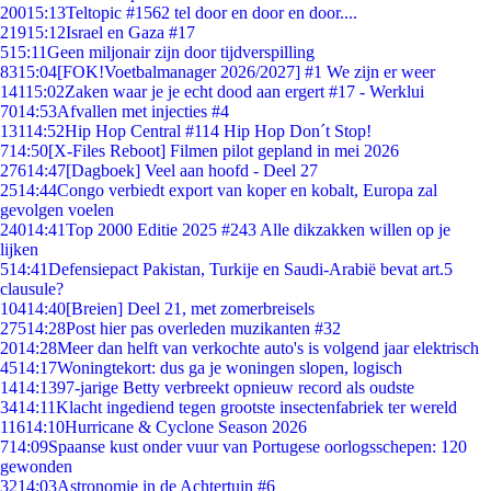
200
15:13
Teltopic #1562 tel door en door en door....
219
15:12
Israel en Gaza #17
5
15:11
Geen miljonair zijn door tijdverspilling
83
15:04
[FOK!Voetbalmanager 2026/2027] #1 We zijn er weer
141
15:02
Zaken waar je je echt dood aan ergert #17 - Werklui
70
14:53
Afvallen met injecties #4
131
14:52
Hip Hop Central #114 Hip Hop Don´t Stop!
7
14:50
[X-Files Reboot] Filmen pilot gepland in mei 2026
276
14:47
[Dagboek] Veel aan hoofd - Deel 27
25
14:44
Congo verbiedt export van koper en kobalt, Europa zal
gevolgen voelen
240
14:41
Top 2000 Editie 2025 #243 Alle dikzakken willen op je
lijken
5
14:41
Defensiepact Pakistan, Turkije en Saudi-Arabië bevat art.5
clausule?
104
14:40
[Breien] Deel 21, met zomerbreisels
275
14:28
Post hier pas overleden muzikanten #32
20
14:28
Meer dan helft van verkochte auto's is volgend jaar elektrisch
45
14:17
Woningtekort: dus ga je woningen slopen, logisch
14
14:13
97-jarige Betty verbreekt opnieuw record als oudste
34
14:11
Klacht ingediend tegen grootste insectenfabriek ter wereld
116
14:10
Hurricane & Cyclone Season 2026
7
14:09
Spaanse kust onder vuur van Portugese oorlogsschepen: 120
gewonden
32
14:03
Astronomie in de Achtertuin #6