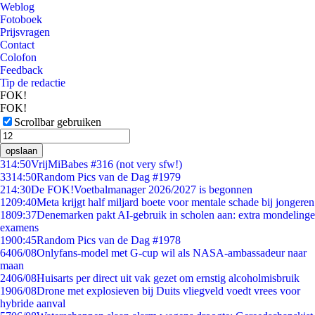
Weblog
Fotoboek
Prijsvragen
Contact
Colofon
Feedback
Tip de redactie
FOK!
FOK!
Scrollbar gebruiken
opslaan
3
14:50
VrijMiBabes #316 (not very sfw!)
33
14:50
Random Pics van de Dag #1979
2
14:30
De FOK!Voetbalmanager 2026/2027 is begonnen
12
09:40
Meta krijgt half miljard boete voor mentale schade bij jongeren
18
09:37
Denemarken pakt AI-gebruik in scholen aan: extra mondelinge
examens
19
00:45
Random Pics van de Dag #1978
64
06/08
Onlyfans-model met G-cup wil als NASA-ambassadeur naar
maan
24
06/08
Huisarts per direct uit vak gezet om ernstig alcoholmisbruik
19
06/08
Drone met explosieven bij Duits vliegveld voedt vrees voor
hybride aanval