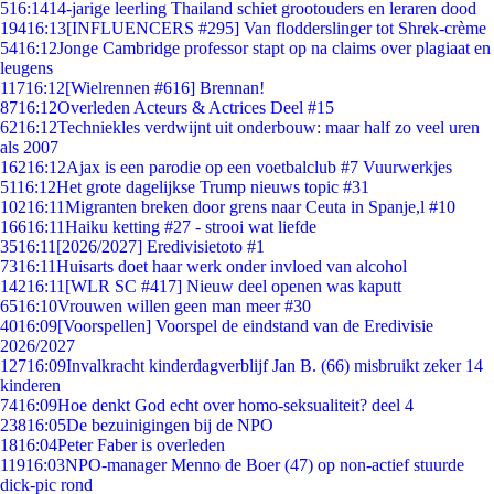
5
16:14
14-jarige leerling Thailand schiet grootouders en leraren dood
194
16:13
[INFLUENCERS #295] Van flodderslinger tot Shrek-crème
54
16:12
Jonge Cambridge professor stapt op na claims over plagiaat en
leugens
117
16:12
[Wielrennen #616] Brennan!
87
16:12
Overleden Acteurs & Actrices Deel #15
62
16:12
Techniekles verdwijnt uit onderbouw: maar half zo veel uren
als 2007
162
16:12
Ajax is een parodie op een voetbalclub #7 Vuurwerkjes
51
16:12
Het grote dagelijkse Trump nieuws topic #31
102
16:11
Migranten breken door grens naar Ceuta in Spanje,l #10
166
16:11
Haiku ketting #27 - strooi wat liefde
35
16:11
[2026/2027] Eredivisietoto #1
73
16:11
Huisarts doet haar werk onder invloed van alcohol
142
16:11
[WLR SC #417] Nieuw deel openen was kaputt
65
16:10
Vrouwen willen geen man meer #30
40
16:09
[Voorspellen] Voorspel de eindstand van de Eredivisie
2026/2027
127
16:09
Invalkracht kinderdagverblijf Jan B. (66) misbruikt zeker 14
kinderen
74
16:09
Hoe denkt God echt over homo-seksualiteit? deel 4
238
16:05
De bezuinigingen bij de NPO
18
16:04
Peter Faber is overleden
119
16:03
NPO-manager Menno de Boer (47) op non-actief stuurde
dick-pic rond