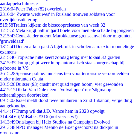
aardappelschilmesje
23
16:04
Peter Faber (82) overleden
23
16:04
'Zwarte weduwes' in Rusland trouwen soldaten voor
overlijdensuitkering
5
15:58
Trailers kijken: de bioscoopreleases van week 32
12
15:55
Meta krijgt half miljard boete voor mentale schade bij jongeren
32
15:43
Ceuta-leider noemt Marokkaanse grensaanval door migranten
'gruweldaad'
18
15:41
Denemarken pakt AI-gebruik in scholen aan: extra mondelinge
examens
22
15:40
Tropische hitte keert zondag terug met lokaal 32 graden
24
15:35
Trump grijpt weer in op automatisch staatsburgerschap bij
geboorte in VS
36
15:28
Spaanse politie: minstens tien voor terrorisme veroordeelden
onder migranten Ceuta
30
15:28
Duitser (93) crasht met quad tegen boom, vier gewonden
44
15:15
Dikke Van Dale neemt 'vulvalippen' op: 'stigma op
schaamlippen doorbreken'
69
15:03
Israël meldt dood twee militairen in Zuid-Libanon, vergelding
aangekondigd
44
14:47
Trump wil dat J.D. Vance hem in 2028 opvolgt
3
14:34
VrijMiBabes #316 (not very sfw!)
14
13:49
Ontslagen bij Halo Studios na Campaign Evolved
29
13:48
NPO-manager Menno de Boer geschorst na dickpic in
groepsapp