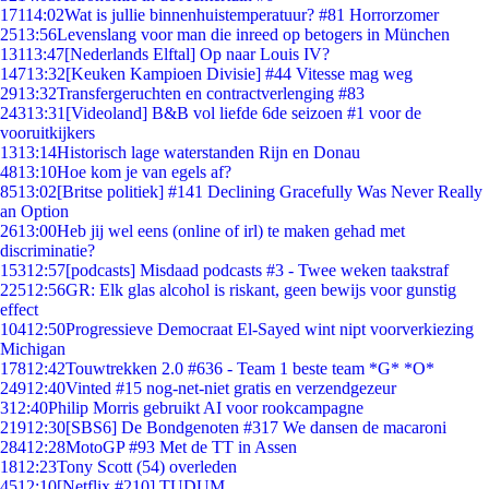
171
14:02
Wat is jullie binnenhuistemperatuur? #81 Horrorzomer
25
13:56
Levenslang voor man die inreed op betogers in München
131
13:47
[Nederlands Elftal] Op naar Louis IV?
147
13:32
[Keuken Kampioen Divisie] #44 Vitesse mag weg
29
13:32
Transfergeruchten en contractverlenging #83
243
13:31
[Videoland] B&B vol liefde 6de seizoen #1 voor de
vooruitkijkers
13
13:14
Historisch lage waterstanden Rijn en Donau
48
13:10
Hoe kom je van egels af?
85
13:02
[Britse politiek] #141 Declining Gracefully Was Never Really
an Option
26
13:00
Heb jij wel eens (online of irl) te maken gehad met
discriminatie?
153
12:57
[podcasts] Misdaad podcasts #3 - Twee weken taakstraf
225
12:56
GR: Elk glas alcohol is riskant, geen bewijs voor gunstig
effect
104
12:50
Progressieve Democraat El-Sayed wint nipt voorverkiezing
Michigan
178
12:42
Touwtrekken 2.0 #636 - Team 1 beste team *G* *O*
249
12:40
Vinted #15 nog-net-niet gratis en verzendgezeur
3
12:40
Philip Morris gebruikt AI voor rookcampagne
219
12:30
[SBS6] De Bondgenoten #317 We dansen de macaroni
284
12:28
MotoGP #93 Met de TT in Assen
18
12:23
Tony Scott (54) overleden
45
12:10
[Netflix #210] TUDUM