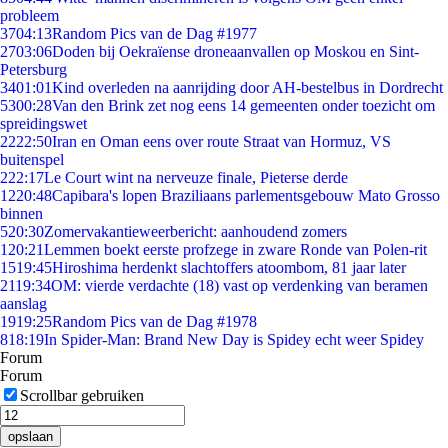
probleem
37
04:13
Random Pics van de Dag #1977
27
03:06
Doden bij Oekraïense droneaanvallen op Moskou en Sint-
Petersburg
34
01:01
Kind overleden na aanrijding door AH-bestelbus in Dordrecht
53
00:28
Van den Brink zet nog eens 14 gemeenten onder toezicht om
spreidingswet
22
22:50
Iran en Oman eens over route Straat van Hormuz, VS
buitenspel
2
22:17
Le Court wint na nerveuze finale, Pieterse derde
12
20:48
Capibara's lopen Braziliaans parlementsgebouw Mato Grosso
binnen
5
20:30
Zomervakantieweerbericht: aanhoudend zomers
1
20:21
Lemmen boekt eerste profzege in zware Ronde van Polen-rit
15
19:45
Hiroshima herdenkt slachtoffers atoombom, 81 jaar later
21
19:34
OM: vierde verdachte (18) vast op verdenking van beramen
aanslag
19
19:25
Random Pics van de Dag #1978
8
18:19
In Spider-Man: Brand New Day is Spidey echt weer Spidey
Forum
Forum
Scrollbar gebruiken
opslaan