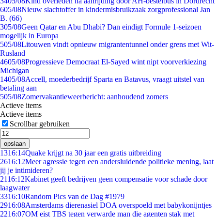
34
05/08
Kind overleden na aanrijding door AH-bestelbus in Dordrecht
6
05/08
Nieuw slachtoffer in kindermisbruikzaak zorgprofessional Jan
B. (66)
3
05/08
Geen Qatar en Abu Dhabi? Dan eindigt Formule 1-seizoen
mogelijk in Europa
5
05/08
Litouwen vindt opnieuw migrantentunnel onder grens met Wit-
Rusland
46
05/08
Progressieve Democraat El-Sayed wint nipt voorverkiezing
Michigan
14
05/08
Accell, moederbedrijf Sparta en Batavus, vraagt uitstel van
betaling aan
5
05/08
Zomervakantieweerbericht: aanhoudend zomers
Actieve items
Actieve items
Scrollbar gebruiken
opslaan
13
16:14
Quake krijgt na 30 jaar een gratis uitbreiding
26
16:12
Meer agressie tegen een andersluidende politieke mening, laat
jij je intimideren?
21
16:12
Kabinet geeft bedrijven geen compensatie voor schade door
laagwater
33
16:10
Random Pics van de Dag #1979
29
16:08
Amsterdams dierenasiel DOA overspoeld met babykonijntjes
22
16:07
OM eist TBS tegen verwarde man die agenten stak met