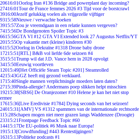
206
16:01
Oorlog Iran #136 Bridge and powerplant day incoming?
274
16:01
Tour de France femmes 2026 #3 Tijd voor de borstcrawl
39
16:00
Jezelf gelukkig voelen als vrijgezelle vijftiger
93
15:58
Nieuwe / verwachte boeken
39
15:57
Zou je vreemdgaan in een relatie kunnen vergeven?
74
15:56
De Bondgenoten Spoiler Topic #3
66
15:56
GTA VI #12 GTA VI Extended look 27 Augustus Netflix/YT
20
15:55
Op vakantie met (kleine) kinderen #30
61
15:52
Oorlog in Oekraïne #1318 Drone baby drone
172
15:51
[RTL] B&B vol liefde 6de seizoen #4
35
15:51
Trump wil dat J.D. Vance hem in 2028 opvolgt
34
15:50
Eeuwig voortleven
120
15:49
[Het Officiële Steam Topic #201] Steamrolled
42
15:43
GGZ heeft mij gezond verklaard.
17
15:40
Single mannen verplichtsingle moeders laten daten?
27
15:39
Pinda-allergie? Andermans poep slikken helpt misschien
192
15:38
[SBS6] De Oranjezomer #10 Helene je kan het niet stop
ermee
176
15:36
[Live Eredivisie #1784] Dying seconds van het seizoen!
240
15:31
[AMV] VS #1312 spammers van de internationale rechtsorde
1
15:28
Schapen mogen niet meer grazen langs Waddenzee (Droogte)
233
15:21
Frontpage Feedback Topic #60
144
15:17
De EU-politiek #6 Musk naar Europa!
19
15:13
[Crowdfunding] #443 Rentestijgingen?
163
15:13
Politieke podcasts #1