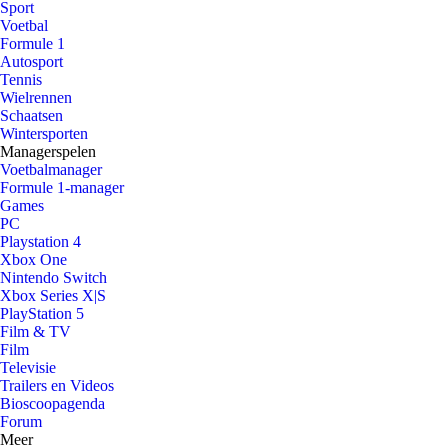
Sport
Voetbal
Formule 1
Autosport
Tennis
Wielrennen
Schaatsen
Wintersporten
Managerspelen
Voetbalmanager
Formule 1-manager
Games
PC
Playstation 4
Xbox One
Nintendo Switch
Xbox Series X|S
PlayStation 5
Film & TV
Film
Televisie
Trailers en Videos
Bioscoopagenda
Forum
Meer