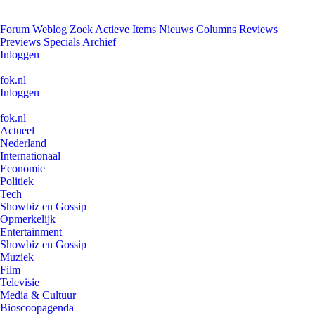
Forum
Weblog
Zoek
Actieve Items
Nieuws
Columns
Reviews
Previews
Specials
Archief
Inloggen
fok.nl
Inloggen
fok.nl
Actueel
Nederland
Internationaal
Economie
Politiek
Tech
Showbiz en Gossip
Opmerkelijk
Entertainment
Showbiz en Gossip
Muziek
Film
Televisie
Media & Cultuur
Bioscoopagenda