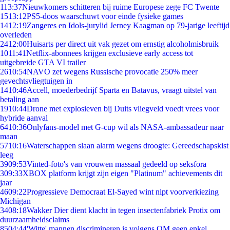
1
13:37
Nieuwkomers schitteren bij ruime Europese zege FC Twente
15
13:12
PS5-doos waarschuwt voor einde fysieke games
14
12:19
Zangeres en Idols-jurylid Jerney Kaagman op 79-jarige leeftijd
overleden
24
12:00
Huisarts per direct uit vak gezet om ernstig alcoholmisbruik
10
11:41
Netflix-abonnees krijgen exclusieve early access tot
uitgebreide GTA VI trailer
26
10:54
NAVO zet wegens Russische provocatie 250% meer
gevechtsvliegtuigen in
14
10:46
Accell, moederbedrijf Sparta en Batavus, vraagt uitstel van
betaling aan
19
10:44
Drone met explosieven bij Duits vliegveld voedt vrees voor
hybride aanval
64
10:36
Onlyfans-model met G-cup wil als NASA-ambassadeur naar
maan
57
10:16
Waterschappen slaan alarm wegens droogte: Gereedschapskist
leeg
39
09:53
Vinted-foto's van vrouwen massaal gedeeld op seksfora
3
09:33
XBOX platform krijgt zijn eigen "Platinum" achievements dit
jaar
46
09:22
Progressieve Democraat El-Sayed wint nipt voorverkiezing
Michigan
34
08:18
Wakker Dier dient klacht in tegen insectenfabriek Protix om
duurzaamheidsclaims
85
04:44
'Witte' mannen discrimineren is volgens OM geen enkel