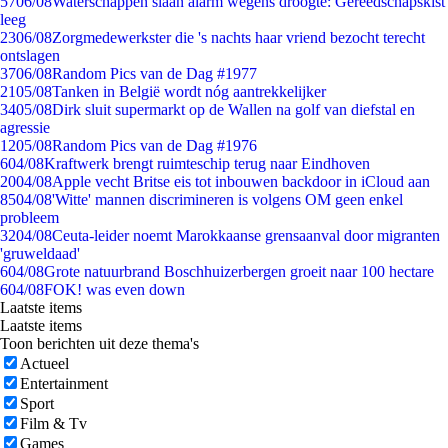
57
06/08
Waterschappen slaan alarm wegens droogte: Gereedschapskist
leeg
23
06/08
Zorgmedewerkster die 's nachts haar vriend bezocht terecht
ontslagen
37
06/08
Random Pics van de Dag #1977
21
05/08
Tanken in België wordt nóg aantrekkelijker
34
05/08
Dirk sluit supermarkt op de Wallen na golf van diefstal en
agressie
12
05/08
Random Pics van de Dag #1976
6
04/08
Kraftwerk brengt ruimteschip terug naar Eindhoven
20
04/08
Apple vecht Britse eis tot inbouwen backdoor in iCloud aan
85
04/08
'Witte' mannen discrimineren is volgens OM geen enkel
probleem
32
04/08
Ceuta-leider noemt Marokkaanse grensaanval door migranten
'gruweldaad'
6
04/08
Grote natuurbrand Boschhuizerbergen groeit naar 100 hectare
6
04/08
FOK! was even down
Laatste items
Laatste items
Toon berichten uit deze thema's
Actueel
Entertainment
Sport
Film & Tv
Games