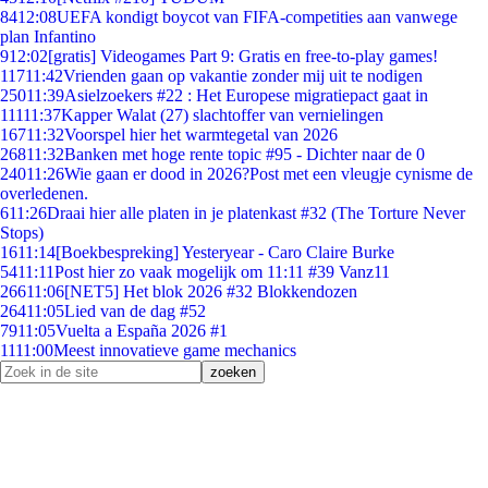
84
12:08
UEFA kondigt boycot van FIFA-competities aan vanwege
plan Infantino
9
12:02
[gratis] Videogames Part 9: Gratis en free-to-play games!
117
11:42
Vrienden gaan op vakantie zonder mij uit te nodigen
250
11:39
Asielzoekers #22 : Het Europese migratiepact gaat in
111
11:37
Kapper Walat (27) slachtoffer van vernielingen
167
11:32
Voorspel hier het warmtegetal van 2026
268
11:32
Banken met hoge rente topic #95 - Dichter naar de 0
240
11:26
Wie gaan er dood in 2026?Post met een vleugje cynisme de
overledenen.
6
11:26
Draai hier alle platen in je platenkast #32 (The Torture Never
Stops)
16
11:14
[Boekbespreking] Yesteryear - Caro Claire Burke
54
11:11
Post hier zo vaak mogelijk om 11:11 #39 Vanz11
266
11:06
[NET5] Het blok 2026 #32 Blokkendozen
264
11:05
Lied van de dag #52
79
11:05
Vuelta a España 2026 #1
11
11:00
Meest innovatieve game mechanics