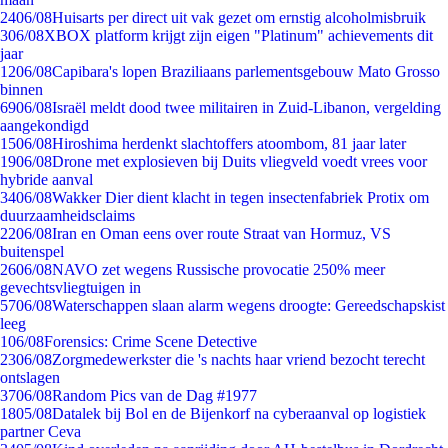
24
06/08
Huisarts per direct uit vak gezet om ernstig alcoholmisbruik
3
06/08
XBOX platform krijgt zijn eigen "Platinum" achievements dit
jaar
12
06/08
Capibara's lopen Braziliaans parlementsgebouw Mato Grosso
binnen
69
06/08
Israël meldt dood twee militairen in Zuid-Libanon, vergelding
aangekondigd
15
06/08
Hiroshima herdenkt slachtoffers atoombom, 81 jaar later
19
06/08
Drone met explosieven bij Duits vliegveld voedt vrees voor
hybride aanval
34
06/08
Wakker Dier dient klacht in tegen insectenfabriek Protix om
duurzaamheidsclaims
22
06/08
Iran en Oman eens over route Straat van Hormuz, VS
buitenspel
26
06/08
NAVO zet wegens Russische provocatie 250% meer
gevechtsvliegtuigen in
57
06/08
Waterschappen slaan alarm wegens droogte: Gereedschapskist
leeg
1
06/08
Forensics: Crime Scene Detective
23
06/08
Zorgmedewerkster die 's nachts haar vriend bezocht terecht
ontslagen
37
06/08
Random Pics van de Dag #1977
18
05/08
Datalek bij Bol en de Bijenkorf na cyberaanval op logistiek
partner Ceva