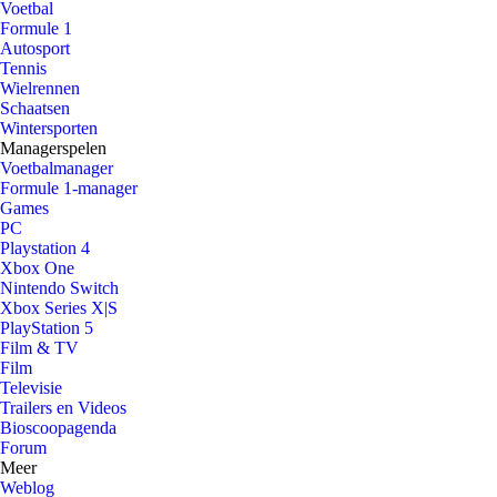
Voetbal
Formule 1
Autosport
Tennis
Wielrennen
Schaatsen
Wintersporten
Managerspelen
Voetbalmanager
Formule 1-manager
Games
PC
Playstation 4
Xbox One
Nintendo Switch
Xbox Series X|S
PlayStation 5
Film & TV
Film
Televisie
Trailers en Videos
Bioscoopagenda
Forum
Meer
Weblog