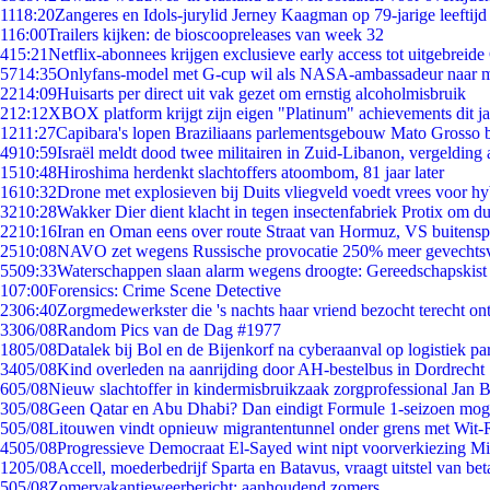
11
18:20
Zangeres en Idols-jurylid Jerney Kaagman op 79-jarige leeftijd
1
16:00
Trailers kijken: de bioscoopreleases van week 32
4
15:21
Netflix-abonnees krijgen exclusieve early access tot uitgebreide
57
14:35
Onlyfans-model met G-cup wil als NASA-ambassadeur naar 
22
14:09
Huisarts per direct uit vak gezet om ernstig alcoholmisbruik
2
12:12
XBOX platform krijgt zijn eigen "Platinum" achievements dit ja
12
11:27
Capibara's lopen Braziliaans parlementsgebouw Mato Grosso 
49
10:59
Israël meldt dood twee militairen in Zuid-Libanon, vergeldin
15
10:48
Hiroshima herdenkt slachtoffers atoombom, 81 jaar later
16
10:32
Drone met explosieven bij Duits vliegveld voedt vrees voor hy
32
10:28
Wakker Dier dient klacht in tegen insectenfabriek Protix om 
22
10:16
Iran en Oman eens over route Straat van Hormuz, VS buitensp
25
10:08
NAVO zet wegens Russische provocatie 250% meer gevechtsvl
55
09:33
Waterschappen slaan alarm wegens droogte: Gereedschapskist
1
07:00
Forensics: Crime Scene Detective
23
06:40
Zorgmedewerkster die 's nachts haar vriend bezocht terecht on
33
06/08
Random Pics van de Dag #1977
18
05/08
Datalek bij Bol en de Bijenkorf na cyberaanval op logistiek pa
34
05/08
Kind overleden na aanrijding door AH-bestelbus in Dordrecht
6
05/08
Nieuw slachtoffer in kindermisbruikzaak zorgprofessional Jan B
3
05/08
Geen Qatar en Abu Dhabi? Dan eindigt Formule 1-seizoen moge
5
05/08
Litouwen vindt opnieuw migrantentunnel onder grens met Wit-
45
05/08
Progressieve Democraat El-Sayed wint nipt voorverkiezing M
12
05/08
Accell, moederbedrijf Sparta en Batavus, vraagt uitstel van bet
5
05/08
Zomervakantieweerbericht: aanhoudend zomers