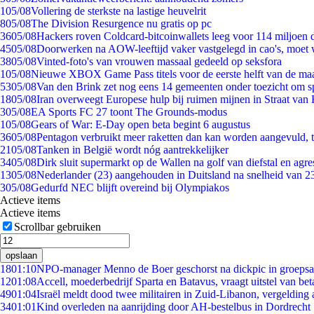
1
05/08
Vollering de sterkste na lastige heuvelrit
8
05/08
The Division Resurgence nu gratis op pc
36
05/08
Hackers roven Coldcard-bitcoinwallets leeg voor 114 miljoen d
45
05/08
Doorwerken na AOW-leeftijd vaker vastgelegd in cao's, moet
38
05/08
Vinted-foto's van vrouwen massaal gedeeld op seksfora
1
05/08
Nieuwe XBOX Game Pass titels voor de eerste helft van de ma
53
05/08
Van den Brink zet nog eens 14 gemeenten onder toezicht om s
18
05/08
Iran overweegt Europese hulp bij ruimen mijnen in Straat va
3
05/08
EA Sports FC 27 toont The Grounds-modus
1
05/08
Gears of War: E-Day open beta begint 6 augustus
36
05/08
Pentagon verbruikt meer raketten dan kan worden aangevuld, t
21
05/08
Tanken in België wordt nóg aantrekkelijker
34
05/08
Dirk sluit supermarkt op de Wallen na golf van diefstal en agre
13
05/08
Nederlander (23) aangehouden in Duitsland na snelheid van 
3
05/08
Gedurfd NEC blijft overeind bij Olympiakos
Actieve items
Actieve items
Scrollbar gebruiken
opslaan
18
01:10
NPO-manager Menno de Boer geschorst na dickpic in groeps
12
01:08
Accell, moederbedrijf Sparta en Batavus, vraagt uitstel van bet
49
01:04
Israël meldt dood twee militairen in Zuid-Libanon, vergeldin
34
01:01
Kind overleden na aanrijding door AH-bestelbus in Dordrecht