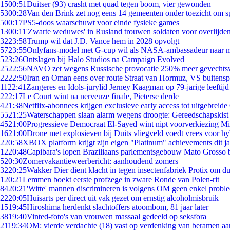
15
00:51
Duitser (93) crasht met quad tegen boom, vier gewonden
53
00:28
Van den Brink zet nog eens 14 gemeenten onder toezicht om s
5
00:17
PS5-doos waarschuwt voor einde fysieke games
13
00:11
'Zwarte weduwes' in Rusland trouwen soldaten voor overlijden
32
23:58
Trump wil dat J.D. Vance hem in 2028 opvolgt
57
23:55
Onlyfans-model met G-cup wil als NASA-ambassadeur naar 
5
23:26
Ontslagen bij Halo Studios na Campaign Evolved
25
22:56
NAVO zet wegens Russische provocatie 250% meer gevechtsvl
22
22:50
Iran en Oman eens over route Straat van Hormuz, VS buitensp
11
22:41
Zangeres en Idols-jurylid Jerney Kaagman op 79-jarige leeftijd
2
22:17
Le Court wint na nerveuze finale, Pieterse derde
4
21:38
Netflix-abonnees krijgen exclusieve early access tot uitgebreide
55
21:25
Waterschappen slaan alarm wegens droogte: Gereedschapskist
45
21:00
Progressieve Democraat El-Sayed wint nipt voorverkiezing M
16
21:00
Drone met explosieven bij Duits vliegveld voedt vrees voor hy
2
20:58
XBOX platform krijgt zijn eigen "Platinum" achievements dit ja
12
20:48
Capibara's lopen Braziliaans parlementsgebouw Mato Grosso 
5
20:30
Zomervakantieweerbericht: aanhoudend zomers
32
20:25
Wakker Dier dient klacht in tegen insectenfabriek Protix om 
1
20:21
Lemmen boekt eerste profzege in zware Ronde van Polen-rit
84
20:21
'Witte' mannen discrimineren is volgens OM geen enkel probl
22
20:05
Huisarts per direct uit vak gezet om ernstig alcoholmisbruik
15
19:45
Hiroshima herdenkt slachtoffers atoombom, 81 jaar later
38
19:40
Vinted-foto's van vrouwen massaal gedeeld op seksfora
21
19:34
OM: vierde verdachte (18) vast op verdenking van beramen aa