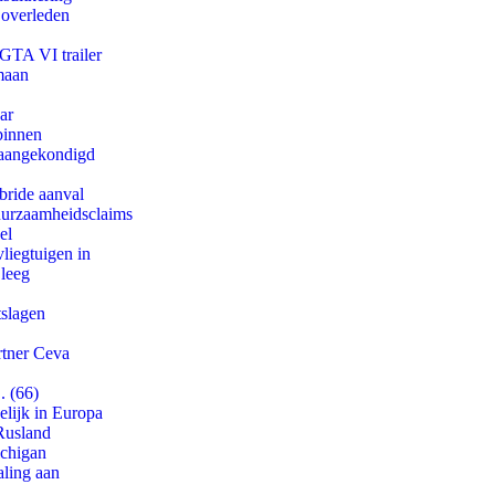
 overleden
 GTA VI trailer
maan
ar
binnen
g aangekondigd
bride aanval
duurzaamheidsclaims
el
iegtuigen in
 leeg
tslagen
rtner Ceva
. (66)
lijk in Europa
Rusland
ichigan
aling aan