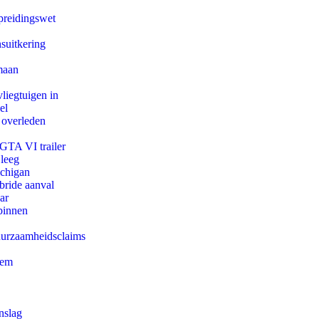
preidingswet
suitkering
maan
iegtuigen in
el
 overleden
 GTA VI trailer
 leeg
ichigan
bride aanval
ar
binnen
duurzaamheidsclaims
eem
nslag