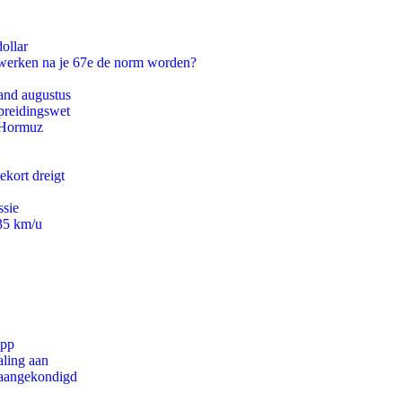
ollar
 werken na je 67e de norm worden?
and augustus
preidingswet
n Hormuz
ekort dreigt
ssie
235 km/u
app
aling aan
g aangekondigd