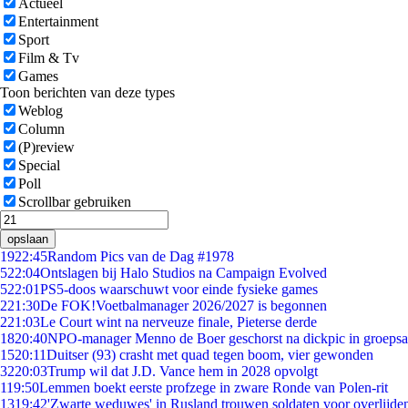
Actueel
Entertainment
Sport
Film & Tv
Games
Toon berichten van deze types
Weblog
Column
(P)review
Special
Poll
Scrollbar gebruiken
opslaan
19
22:45
Random Pics van de Dag #1978
5
22:04
Ontslagen bij Halo Studios na Campaign Evolved
5
22:01
PS5-doos waarschuwt voor einde fysieke games
2
21:30
De FOK!Voetbalmanager 2026/2027 is begonnen
2
21:03
Le Court wint na nerveuze finale, Pieterse derde
18
20:40
NPO-manager Menno de Boer geschorst na dickpic in groeps
15
20:11
Duitser (93) crasht met quad tegen boom, vier gewonden
32
20:03
Trump wil dat J.D. Vance hem in 2028 opvolgt
1
19:50
Lemmen boekt eerste profzege in zware Ronde van Polen-rit
13
19:42
'Zwarte weduwes' in Rusland trouwen soldaten voor overlijden