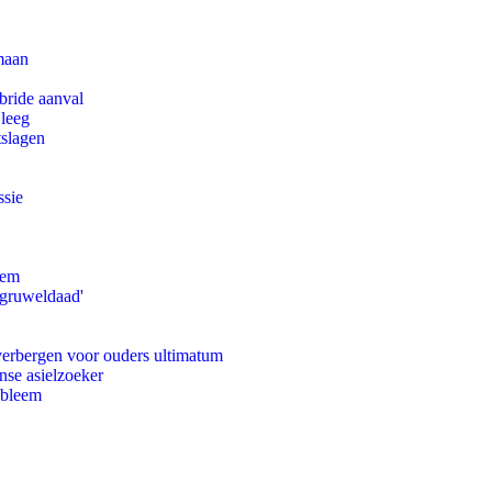
maan
bride aanval
 leeg
tslagen
ssie
eem
'gruweldaad'
 verbergen voor ouders ultimatum
nse asielzoeker
obleem