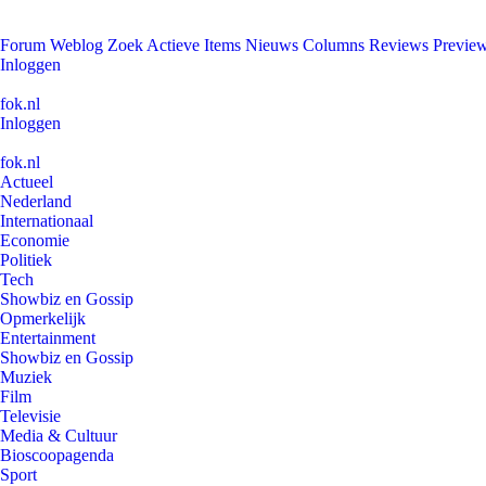
Forum
Weblog
Zoek
Actieve Items
Nieuws
Columns
Reviews
Previe
Inloggen
fok.nl
Inloggen
fok.nl
Actueel
Nederland
Internationaal
Economie
Politiek
Tech
Showbiz en Gossip
Opmerkelijk
Entertainment
Showbiz en Gossip
Muziek
Film
Televisie
Media & Cultuur
Bioscoopagenda
Sport