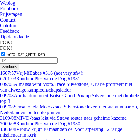
Weblog
Fotoboek
Prijsvragen
Contact
Colofon
Feedback
Tip de redactie
FOK!
FOK!
Scrollbar gebruiken
opslaan
16
07:57
VrijMiBabes #316 (not very sfw!)
62
01:03
Random Pics van de Dag #1981
0
09/08
Almansa wint Moto3-race Silverstone, Uriarte profiteert niet
van afwezige kampioenschapsleider
0
09/08
Aprilia domineert Britse Grand Prix op Silverstone met dubbele
top-3
0
09/08
Sensationele Moto2-race Silverstone levert nieuwe winnaar op,
Nederlanders buiten de punten
31
09/08
MIVD-baas lekt via Strava routes naar geheime kazerne
76
09/08
Random Pics van de Dag #1980
13
08/08
Vrouw krijgt 30 maanden cel voor afpersing 12-jarige
misdienaar in kerk