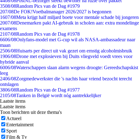
44
08/08
PostNL-bezorger steekt bewoner na ruzie over pakket
35
08/08
Random Pics van de Dag #1979
2
07/08
De FOK!Voetbalmanager 2026/2027 is begonnen
16
07/08
Meta krijgt half miljard boete voor mentale schade bij jongeren
20
07/08
Denemarken pakt AI-gebruik in scholen aan: extra mondelinge
examens
21
07/08
Random Pics van de Dag #1978
66
06/08
Onlyfans-model met G-cup wil als NASA-ambassadeur naar
maan
25
06/08
Huisarts per direct uit vak gezet om ernstig alcoholmisbruik
19
06/08
Drone met explosieven bij Duits vliegveld voedt vrees voor
hybride aanval
60
06/08
Waterschappen slaan alarm wegens droogte: Gereedschapskist
leeg
24
06/08
Zorgmedewerkster die 's nachts haar vriend bezocht terecht
ontslagen
38
06/08
Random Pics van de Dag #1977
21
05/08
Tanken in België wordt nóg aantrekkelijker
Laatste items
Laatste items
Toon berichten uit deze thema's
Actueel
Entertainment
Sport
Film & Tv