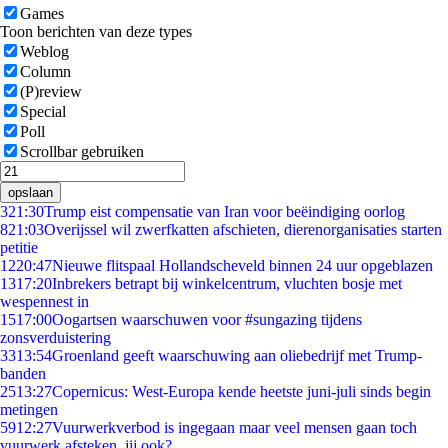
Games
Toon berichten van deze types
Weblog
Column
(P)review
Special
Poll
Scrollbar gebruiken
opslaan
3
21:30
Trump eist compensatie van Iran voor beëindiging oorlog
8
21:03
Overijssel wil zwerfkatten afschieten, dierenorganisaties starten
petitie
12
20:47
Nieuwe flitspaal Hollandscheveld binnen 24 uur opgeblazen
13
17:20
Inbrekers betrapt bij winkelcentrum, vluchten bosje met
wespennest in
15
17:00
Oogartsen waarschuwen voor #sungazing tijdens
zonsverduistering
33
13:54
Groenland geeft waarschuwing aan oliebedrijf met Trump-
banden
25
13:27
Copernicus: West-Europa kende heetste juni-juli sinds begin
metingen
59
12:27
Vuurwerkverbod is ingegaan maar veel mensen gaan toch
vuurwerk afsteken, jij ook?