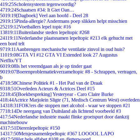
4
19:25
Scholensysteem tegenwoordig?
47
19:24
Schaatsen #34: It Giet Oan…
50
19:19
[Dagboek] Veel aan hoofd - Deel 28
29
19:15
Pinda-allergie? Andermans poep slikken helpt misschien
252
19:12
Voetballers lepel topic #16
138
19:11
Buitenlandse steden lepeltopic #268
241
19:11
Nederlandse plaatsnamen lepeltopic #213 elk gehucht met
een bord telt
97
19:11
Aanbrengen mechanische ventilatie zinvol in oud huis?
110
19:08
GTA VI #12 GTA VI Extended look 27 Augustus
Netflix/YT
60
19:08
Is het vreemdgaan als je op tinder gaat
90
19:07
Boerenproblematiekverzameltopic #8 - Schrappen, vertragen,
b
47
18:58
Chinese Politiek #1 - Het Pad van de Draak
93
18:51
Overleden Acteurs & Actrices Deel #15
22
18:45
[Boekbespreking] Yesteryear - Caro Claire Burke
4
18:44
Actrice Marjolein Sligte (71, Medisch Centrum West) overleden
143
18:31
FOK!ers die stoppen met alcohol - waar we stoppen #21
77
18:14
De neergang van Duitsland als lichtend voorbeeld #3
4
17:54
Nederlandse industrie maakt flinke groeispurt door dankzij
machinebouw
43
17:51
Dierenlepeltopic #150
143
17:50
Meisjesnamenlepeltopic #367 LOOOOL LAPO
49
17:50
Het hele alfabet #108 en 4letterwoord