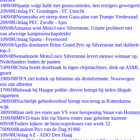
18
09/08
Spanje volgt Italië met grenscontroles, tien reizigers geweigerd
2
09/08
Uitslag FC Groningen - FC Utrecht
34
09/08
Netanyahu zet streep door Gaza-plan van Trumps Vredesraad
2
09/08
Uitslag PEC Zwolle - Ajax
0
09/08
Almansa wint Moto3-race Silverstone, Uriarte profiteert niet
van afwezige kampioenschapsleider
1
09/08
Uitslag Sparta - Feyenoord
0
09/08
Aprilia domineert Britse Grand Prix op Silverstone met dubbele
top-3
0
09/08
Sensationele Moto2-race Silverstone levert nieuwe winnaar op,
Nederlanders buiten de punten
53
09/08
China boekt doorbraak in eigen chipmachines, druk op ASML
groeit
19
09/08
FIFA ziet kritiek op Infantino als desinformatie, Noorwegen
eist zijn aftreden
17
09/08
Inbraak bij Haagse politie: dieven betrapt bij stelen illegale
sigaretten
28
09/08
Nachtelijk gebiedsverbod brengt rust terug in Rotterdamse
wijk
38
09/08
Iran stelt zes eisen aan VS voor heropening Straat van Hormuz
31
09/08
MIVD-baas lekt via Strava routes naar geheime kazerne
6
09/08
Trailers kijken: de bioscoopreleases van week 32
76
09/08
Random Pics van de Dag #1980
1
09/08
Uitslag AZ - ADO Den Haag