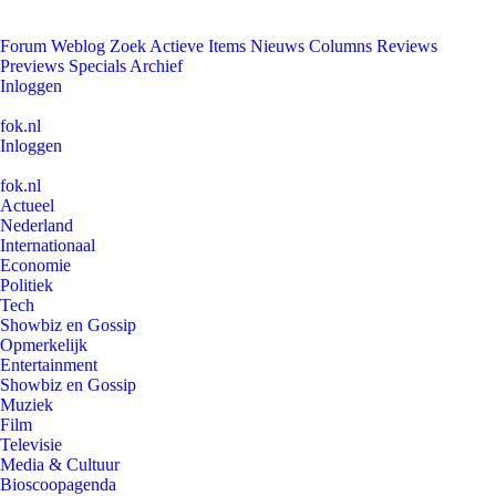
Forum
Weblog
Zoek
Actieve Items
Nieuws
Columns
Reviews
Previews
Specials
Archief
Inloggen
fok.nl
Inloggen
fok.nl
Actueel
Nederland
Internationaal
Economie
Politiek
Tech
Showbiz en Gossip
Opmerkelijk
Entertainment
Showbiz en Gossip
Muziek
Film
Televisie
Media & Cultuur
Bioscoopagenda