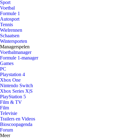
Sport
Voetbal
Formule 1
Autosport
Tennis
Wielrennen
Schaatsen
Wintersporten
Managerspelen
Voetbalmanager
Formule 1-manager
Games
PC
Playstation 4
Xbox One
Nintendo Switch
Xbox Series X|S
PlayStation 5
Film & TV
Film
Televisie
Trailers en Videos
Bioscoopagenda
Forum
Meer