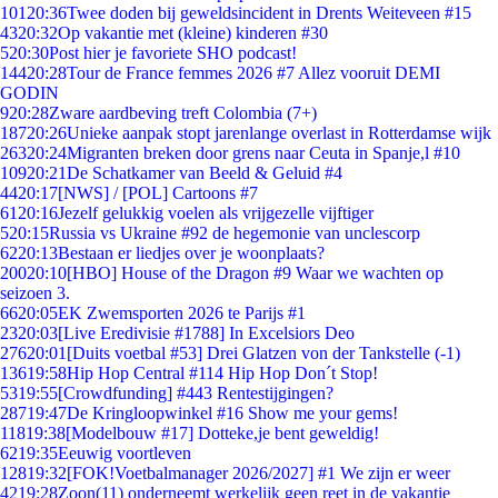
101
20:36
Twee doden bij geweldsincident in Drents Weiteveen #15
43
20:32
Op vakantie met (kleine) kinderen #30
5
20:30
Post hier je favoriete SHO podcast!
144
20:28
Tour de France femmes 2026 #7 Allez vooruit DEMI
GODIN
9
20:28
Zware aardbeving treft Colombia (7+)
187
20:26
Unieke aanpak stopt jarenlange overlast in Rotterdamse wijk
263
20:24
Migranten breken door grens naar Ceuta in Spanje,l #10
109
20:21
De Schatkamer van Beeld & Geluid #4
44
20:17
[NWS] / [POL] Cartoons #7
61
20:16
Jezelf gelukkig voelen als vrijgezelle vijftiger
5
20:15
Russia vs Ukraine #92 de hegemonie van unclescorp
62
20:13
Bestaan er liedjes over je woonplaats?
200
20:10
[HBO] House of the Dragon #9 Waar we wachten op
seizoen 3.
66
20:05
EK Zwemsporten 2026 te Parijs #1
23
20:03
[Live Eredivisie #1788] In Excelsiors Deo
276
20:01
[Duits voetbal #53] Drei Glatzen von der Tankstelle (-1)
136
19:58
Hip Hop Central #114 Hip Hop Don´t Stop!
53
19:55
[Crowdfunding] #443 Rentestijgingen?
287
19:47
De Kringloopwinkel #16 Show me your gems!
118
19:38
[Modelbouw #17] Dotteke,je bent geweldig!
62
19:35
Eeuwig voortleven
128
19:32
[FOK!Voetbalmanager 2026/2027] #1 We zijn er weer
42
19:28
Zoon(11) onderneemt werkelijk geen reet in de vakantie