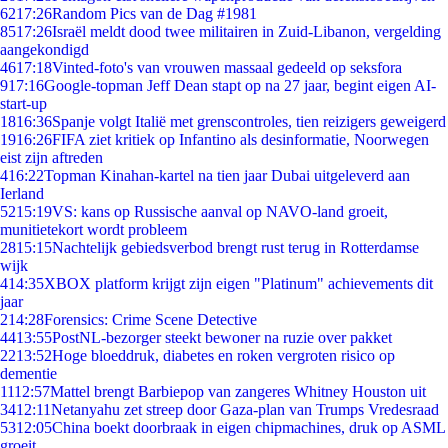
62
17:26
Random Pics van de Dag #1981
85
17:26
Israël meldt dood twee militairen in Zuid-Libanon, vergelding
aangekondigd
46
17:18
Vinted-foto's van vrouwen massaal gedeeld op seksfora
9
17:16
Google-topman Jeff Dean stapt op na 27 jaar, begint eigen AI-
start-up
18
16:36
Spanje volgt Italië met grenscontroles, tien reizigers geweigerd
19
16:26
FIFA ziet kritiek op Infantino als desinformatie, Noorwegen
eist zijn aftreden
4
16:22
Topman Kinahan-kartel na tien jaar Dubai uitgeleverd aan
Ierland
52
15:19
VS: kans op Russische aanval op NAVO-land groeit,
munitietekort wordt probleem
28
15:15
Nachtelijk gebiedsverbod brengt rust terug in Rotterdamse
wijk
4
14:35
XBOX platform krijgt zijn eigen "Platinum" achievements dit
jaar
2
14:28
Forensics: Crime Scene Detective
44
13:55
PostNL-bezorger steekt bewoner na ruzie over pakket
22
13:52
Hoge bloeddruk, diabetes en roken vergroten risico op
dementie
11
12:57
Mattel brengt Barbiepop van zangeres Whitney Houston uit
34
12:11
Netanyahu zet streep door Gaza-plan van Trumps Vredesraad
53
12:05
China boekt doorbraak in eigen chipmachines, druk op ASML
groeit