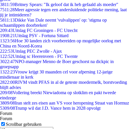
38
11:59
Britney Spears: "Ik geloof dat ik heb gefaald als moeder"
75
11:28
Meer agressie tegen een andersluidende politieke mening, laat
jij je intimideren?
58
11:13
Dikke Van Dale neemt 'vulvalippen' op: 'stigma op
schaamlippen doorbreken'
2
09:43
Uitslag FC Groningen - FC Utrecht
19
08:21
Uitslag PSV - Fortuna Sittard
13
23:56
Hoe 30 landen zich voorbereiden op mogelijke oorlog met
China en Noord-Korea
2
22:53
Uitslag PEC Zwolle - Ajax
1
22:52
Uitslag sc Heerenveen - FC Twente
30
22:47
NPO-manager Menno de Boer geschorst na dickpic in
groepsapp
13
22:23
Vrouw krijgt 30 maanden cel voor afpersing 12-jarige
misdienaar in kerk
28
22:00
RIVM vindt PFAS in al de geteste moedermelk, borstvoeding
blijft advies
2
09/08
Vollering breekt Niewiadoma op slotklim en pakt tweede
eindzege
38
09/08
Iran stelt zes eisen aan VS voor heropening Straat van Hormuz
53
09/08
Trump wil dat J.D. Vance hem in 2028 opvolgt
Forum
Forum
Scrollbar gebruiken