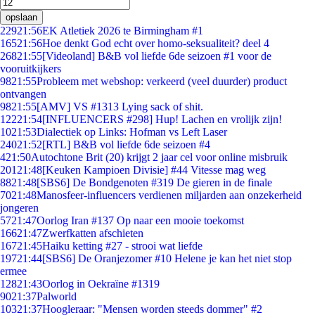
opslaan
229
21:56
EK Atletiek 2026 te Birmingham #1
165
21:56
Hoe denkt God echt over homo-seksualiteit? deel 4
268
21:55
[Videoland] B&B vol liefde 6de seizoen #1 voor de
vooruitkijkers
98
21:55
Probleem met webshop: verkeerd (veel duurder) product
ontvangen
98
21:55
[AMV] VS #1313 Lying sack of shit.
122
21:54
[INFLUENCERS #298] Hup! Lachen en vrolijk zijn!
10
21:53
Dialectiek op Links: Hofman vs Left Laser
240
21:52
[RTL] B&B vol liefde 6de seizoen #4
4
21:50
Autochtone Brit (20) krijgt 2 jaar cel voor online misbruik
201
21:48
[Keuken Kampioen Divisie] #44 Vitesse mag weg
88
21:48
[SBS6] De Bondgenoten #319 De gieren in de finale
70
21:48
Manosfeer-influencers verdienen miljarden aan onzekerheid
jongeren
57
21:47
Oorlog Iran #137 Op naar een mooie toekomst
166
21:47
Zwerfkatten afschieten
167
21:45
Haiku ketting #27 - strooi wat liefde
197
21:44
[SBS6] De Oranjezomer #10 Helene je kan het niet stop
ermee
128
21:43
Oorlog in Oekraïne #1319
90
21:37
Palworld
103
21:37
Hoogleraar: "Mensen worden steeds dommer" #2