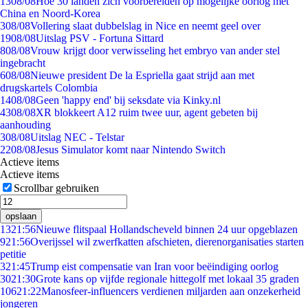
13
08/08
Hoe 30 landen zich voorbereiden op mogelijke oorlog met
China en Noord-Korea
3
08/08
Vollering slaat dubbelslag in Nice en neemt geel over
19
08/08
Uitslag PSV - Fortuna Sittard
8
08/08
Vrouw krijgt door verwisseling het embryo van ander stel
ingebracht
6
08/08
Nieuwe president De la Espriella gaat strijd aan met
drugskartels Colombia
14
08/08
Geen 'happy end' bij seksdate via Kinky.nl
43
08/08
XR blokkeert A12 ruim twee uur, agent gebeten bij
aanhouding
3
08/08
Uitslag NEC - Telstar
22
08/08
Jesus Simulator komt naar Nintendo Switch
Actieve items
Actieve items
Scrollbar gebruiken
opslaan
13
21:56
Nieuwe flitspaal Hollandscheveld binnen 24 uur opgeblazen
9
21:56
Overijssel wil zwerfkatten afschieten, dierenorganisaties starten
petitie
3
21:45
Trump eist compensatie van Iran voor beëindiging oorlog
30
21:30
Grote kans op vijfde regionale hittegolf met lokaal 35 graden
106
21:22
Manosfeer-influencers verdienen miljarden aan onzekerheid
jongeren