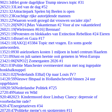
90
21:34
Het grote dagelijkse Trump nieuws topic #31
265
21:33
Lied van de dag #52
23
21:32
Attractiepark Spelen bij Beelen is open
19
21:23
Krachtige rijke autorijdende mannen
39
21:22
Waarom wordt gezegd dat vrouwen socialer zijn?
171
21:20
[NPO1]Max Vakantieman #2 Voor al uw vakantieleed
260
21:19
[Wielrennen #616] Brennan!
295
21:19
Protesten en blokkades van Extinction Rebellion #24 Eieren
264
21:14
Israel en Gaza #17
164
21:10
[AKQ] #3384 Topic met vragen. En soms goede
antwoorden.
135
21:09
30 asielzoekers kosten 1 miljoen in hotel centrum Haarlem
17
21:09
Juni en juli samen heetste ooit gemeten in West-Europa
234
21:06
[NPO2] Zomergasten 2026 #1
58
21:03
Politie Manchester overmeestert man met nog ingepakte
honkbalknuppel
136
21:02
[Nederlands Elftal] Op naar Louis IV?
141
20:59
Nieuwe flitspaal in Hollandscheveld binnen 24 uur
opgeblazen
109
20:56
Nederlandse Politiek #725
27
20:49
Natuur en Wild
9
20:48
2023: Kindermoord door Lindsay Clancy: depressie of
voorbedachte rade?
6
20:47
Energietarieven #34
207
20:47
Politieke meme's en spotprenten #11