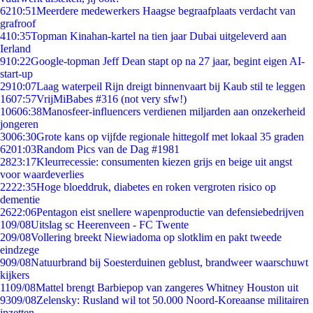
62
10:51
Meerdere medewerkers Haagse begraafplaats verdacht van
grafroof
4
10:35
Topman Kinahan-kartel na tien jaar Dubai uitgeleverd aan
Ierland
9
10:22
Google-topman Jeff Dean stapt op na 27 jaar, begint eigen AI-
start-up
29
10:07
Laag waterpeil Rijn dreigt binnenvaart bij Kaub stil te leggen
16
07:57
VrijMiBabes #316 (not very sfw!)
106
06:38
Manosfeer-influencers verdienen miljarden aan onzekerheid
jongeren
30
06:30
Grote kans op vijfde regionale hittegolf met lokaal 35 graden
62
01:03
Random Pics van de Dag #1981
28
23:17
Kleurrecessie: consumenten kiezen grijs en beige uit angst
voor waardeverlies
22
22:35
Hoge bloeddruk, diabetes en roken vergroten risico op
dementie
26
22:06
Pentagon eist snellere wapenproductie van defensiebedrijven
1
09/08
Uitslag sc Heerenveen - FC Twente
2
09/08
Vollering breekt Niewiadoma op slotklim en pakt tweede
eindzege
9
09/08
Natuurbrand bij Soesterduinen geblust, brandweer waarschuwt
kijkers
11
09/08
Mattel brengt Barbiepop van zangeres Whitney Houston uit
93
09/08
Zelensky: Rusland wil tot 50.000 Noord-Koreaanse militairen
inzetten