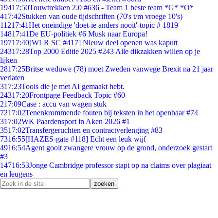
194
17:50
Touwtrekken 2.0 #636 - Team 1 beste team *G* *O*
4
17:42
Stukken van oude tijdschriften (70's t/m vroege 10's)
112
17:41
Het oneindige 'doet-ie anders nooit'-topic # 1819
148
17:41
De EU-politiek #6 Musk naar Europa!
197
17:40
[WLR SC #417] Nieuw deel openen was kaputt
243
17:28
Top 2000 Editie 2025 #243 Alle dikzakken willen op je
lijken
28
17:25
Britse weduwe (78) moet Zweden vanwege Brexit na 21 jaar
verlaten
3
17:23
Tools die je met AI gemaakt hebt.
243
17:20
Frontpage Feedback Topic #60
2
17:09
Case : accu van wagen stuk
72
17:02
Tenenkrommende fouten bij teksten in het openbaar #74
3
17:02
WK Paardensport in Aken 2026 #1
35
17:02
Transfergeruchten en contractverlenging #83
73
16:55
[HAZES-gate #118] Echt een leuk wijf
49
16:54
Agent gooit zwangere vrouw op de grond, onderzoek gestart
#3
147
16:53
Jonge Cambridge professor stapt op na claims over plagiaat
en leugens