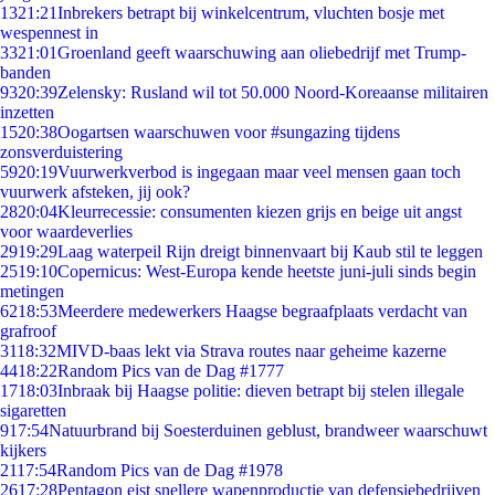
13
21:21
Inbrekers betrapt bij winkelcentrum, vluchten bosje met
wespennest in
33
21:01
Groenland geeft waarschuwing aan oliebedrijf met Trump-
banden
93
20:39
Zelensky: Rusland wil tot 50.000 Noord-Koreaanse militairen
inzetten
15
20:38
Oogartsen waarschuwen voor #sungazing tijdens
zonsverduistering
59
20:19
Vuurwerkverbod is ingegaan maar veel mensen gaan toch
vuurwerk afsteken, jij ook?
28
20:04
Kleurrecessie: consumenten kiezen grijs en beige uit angst
voor waardeverlies
29
19:29
Laag waterpeil Rijn dreigt binnenvaart bij Kaub stil te leggen
25
19:10
Copernicus: West-Europa kende heetste juni-juli sinds begin
metingen
62
18:53
Meerdere medewerkers Haagse begraafplaats verdacht van
grafroof
31
18:32
MIVD-baas lekt via Strava routes naar geheime kazerne
44
18:22
Random Pics van de Dag #1777
17
18:03
Inbraak bij Haagse politie: dieven betrapt bij stelen illegale
sigaretten
9
17:54
Natuurbrand bij Soesterduinen geblust, brandweer waarschuwt
kijkers
21
17:54
Random Pics van de Dag #1978
26
17:28
Pentagon eist snellere wapenproductie van defensiebedrijven