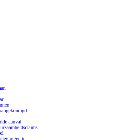
aan
ar
innen
g aangekondigd
ride aanval
duurzaamheidsclaims
el
iegtuigen in