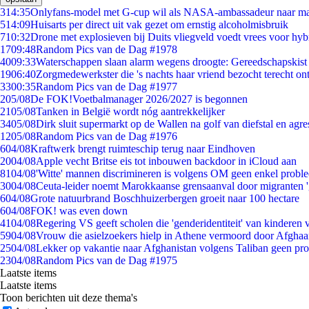
3
14:35
Onlyfans-model met G-cup wil als NASA-ambassadeur naar m
5
14:09
Huisarts per direct uit vak gezet om ernstig alcoholmisbruik
7
10:32
Drone met explosieven bij Duits vliegveld voedt vrees voor hyb
17
09:48
Random Pics van de Dag #1978
40
09:33
Waterschappen slaan alarm wegens droogte: Gereedschapskist
19
06:40
Zorgmedewerkster die 's nachts haar vriend bezocht terecht on
33
00:35
Random Pics van de Dag #1977
2
05/08
De FOK!Voetbalmanager 2026/2027 is begonnen
21
05/08
Tanken in België wordt nóg aantrekkelijker
34
05/08
Dirk sluit supermarkt op de Wallen na golf van diefstal en agre
12
05/08
Random Pics van de Dag #1976
6
04/08
Kraftwerk brengt ruimteschip terug naar Eindhoven
20
04/08
Apple vecht Britse eis tot inbouwen backdoor in iCloud aan
81
04/08
'Witte' mannen discrimineren is volgens OM geen enkel probl
30
04/08
Ceuta-leider noemt Marokkaanse grensaanval door migranten 
6
04/08
Grote natuurbrand Boschhuizerbergen groeit naar 100 hectare
6
04/08
FOK! was even down
41
04/08
Regering VS geeft scholen die 'genderidentiteit' van kinderen
59
04/08
Vrouw die asielzoekers hielp in Athene vermoord door Afghaa
25
04/08
Lekker op vakantie naar Afghanistan volgens Taliban geen pr
23
04/08
Random Pics van de Dag #1975
Laatste items
Laatste items
Toon berichten uit deze thema's