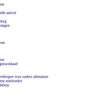
aan
ride aanval
 leeg
tslagen
ssie
eem
'gruweldaad'
 verbergen voor ouders ultimatum
nse asielzoeker
obleem