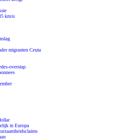
ssie
235 km/u
nslag
onder migranten Ceuta
edes-overstap
abonnees
tember
ollar
lijk in Europa
duurzaamheidsclaims
aan