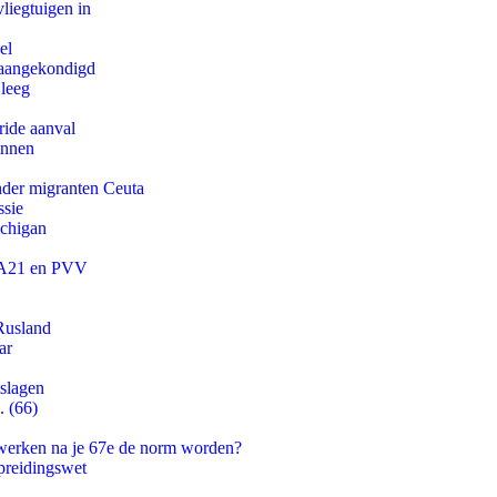
iegtuigen in
el
g aangekondigd
 leeg
ride aanval
innen
onder migranten Ceuta
ssie
ichigan
 JA21 en PVV
Rusland
ar
tslagen
. (66)
 werken na je 67e de norm worden?
preidingswet