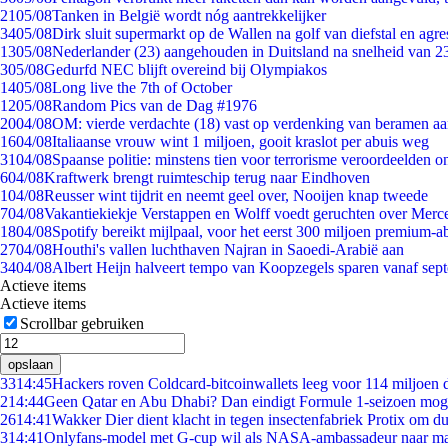
21
05/08
Tanken in België wordt nóg aantrekkelijker
34
05/08
Dirk sluit supermarkt op de Wallen na golf van diefstal en agre
13
05/08
Nederlander (23) aangehouden in Duitsland na snelheid van 
3
05/08
Gedurfd NEC blijft overeind bij Olympiakos
14
05/08
Long live the 7th of October
12
05/08
Random Pics van de Dag #1976
20
04/08
OM: vierde verdachte (18) vast op verdenking van beramen aa
16
04/08
Italiaanse vrouw wint 1 miljoen, gooit kraslot per abuis weg
31
04/08
Spaanse politie: minstens tien voor terrorisme veroordeelden 
6
04/08
Kraftwerk brengt ruimteschip terug naar Eindhoven
1
04/08
Reusser wint tijdrit en neemt geel over, Nooijen knap tweede
7
04/08
Vakantiekiekje Verstappen en Wolff voedt geruchten over Merc
18
04/08
Spotify bereikt mijlpaal, voor het eerst 300 miljoen premium-
27
04/08
Houthi's vallen luchthaven Najran in Saoedi-Arabië aan
34
04/08
Albert Heijn halveert tempo van Koopzegels sparen vanaf sep
Actieve items
Actieve items
Scrollbar gebruiken
opslaan
33
14:45
Hackers roven Coldcard-bitcoinwallets leeg voor 114 miljoen d
2
14:44
Geen Qatar en Abu Dhabi? Dan eindigt Formule 1-seizoen moge
26
14:41
Wakker Dier dient klacht in tegen insectenfabriek Protix om 
3
14:41
Onlyfans-model met G-cup wil als NASA-ambassadeur naar m