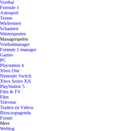
Voetbal
Formule 1
Autosport
Tennis
Wielrennen
Schaatsen
Wintersporten
Managerspelen
Voetbalmanager
Formule 1-manager
Games
PC
Playstation 4
Xbox One
Nintendo Switch
Xbox Series X|S
PlayStation 5
Film & TV
Film
Televisie
Trailers en Videos
Bioscoopagenda
Forum
Meer
Weblog