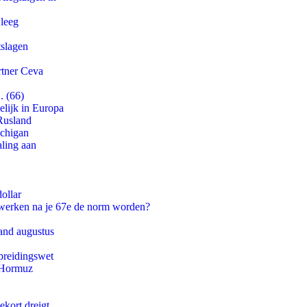
 leeg
tslagen
rtner Ceva
. (66)
lijk in Europa
Rusland
ichigan
aling aan
ollar
 werken na je 67e de norm worden?
and augustus
preidingswet
n Hormuz
ekort dreigt