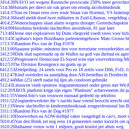
18
14:39
NAVO zet wegens Russische provocatie 250% meer gevechtsvl
5
14:38
Huisarts per direct uit vak gezet om ernstig alcoholmisbruik
14
14:37
Iran en Oman eens over route Straat van Hormuz, VS buitensp
29
14:36
Israël meldt dood twee militairen in Zuid-Libanon, vergeldin
40
14:25
Waterschappen slaan alarm wegens droogte: Gereedschapskist
9
14:09
Hiroshima herdenkt slachtoffers atoombom, 81 jaar later
7
13:46
Drone met explosieven bij Duits vliegveld voedt vrees voor hyb
6
13:43
Capibara's lopen Braziliaans parlementsgebouw Mato Grosso b
17
13:35
Random Pics van de Dag #1978
31
13:00
Spaanse politie: minstens tien voor terrorisme veroordeelden 
34
12:59
Dirk sluit supermarkt op de Wallen na golf van diefstal en agre
42
12:55
Progressieve Democraat El-Sayed wint nipt voorverkiezing M
8
12:53
The Division Resurgence nu gratis op pc
64
12:53
Zetelpeiling: 24 zetels voor Pro en 18 zetels voor D66, FvD,
31
12:47
Kind overleden na aanrijding door AH-bestelbus in Dordrecht
49
12:44
Man (25) sterft nadat hij lijm als condoom gebruikt
5
12:43
Litouwen vindt opnieuw migrantentunnel onder grens met Wit-
1
12:20
XBOX platform krijgt zijn eigen "Platinum" achievements dit ja
36
11:55
Vinted-foto's van vrouwen massaal gedeeld op seksfora
19
11:52
Zorgmedewerkster die 's nachts haar vriend bezocht terecht on
5
11:13
Nieuw slachtoffer in kindermisbruikzaak zorgprofessional Jan B
33
11:13
Random Pics van de Dag #1977
43
11:10
Doorwerken na AOW-leeftijd vaker vastgelegd in cao's, moet
50
10:45
Van den Brink zet nog eens 14 gemeenten onder toezicht om s
16
10:26
Italiaanse vrouw wint 1 miljoen, gooit kraslot per abuis weg