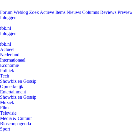
Forum
Weblog
Zoek
Actieve Items
Nieuws
Columns
Reviews
Previe
Inloggen
fok.nl
Inloggen
fok.nl
Actueel
Nederland
Internationaal
Economie
Politiek
Tech
Showbiz en Gossip
Opmerkelijk
Entertainment
Showbiz en Gossip
Muziek
Film
Televisie
Media & Cultuur
Bioscoopagenda
Sport