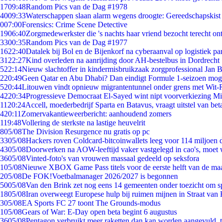
17
09:48
Random Pics van de Dag #1978
40
09:33
Waterschappen slaan alarm wegens droogte: Gereedschapskist
0
07:00
Forensics: Crime Scene Detective
19
06:40
Zorgmedewerkster die 's nachts haar vriend bezocht terecht on
33
00:35
Random Pics van de Dag #1977
16
22:40
Datalek bij Bol en de Bijenkorf na cyberaanval op logistiek pa
31
22:27
Kind overleden na aanrijding door AH-bestelbus in Dordrecht
5
22:14
Nieuw slachtoffer in kindermisbruikzaak zorgprofessional Jan B
2
20:49
Geen Qatar en Abu Dhabi? Dan eindigt Formule 1-seizoen moge
5
20:44
Litouwen vindt opnieuw migrantentunnel onder grens met Wit-
42
20:34
Progressieve Democraat El-Sayed wint nipt voorverkiezing M
11
20:24
Accell, moederbedrijf Sparta en Batavus, vraagt uitstel van bet
4
20:11
Zomervakantieweerbericht: aanhoudend zomers
1
19:48
Vollering de sterkste na lastige heuvelrit
8
05/08
The Division Resurgence nu gratis op pc
33
05/08
Hackers roven Coldcard-bitcoinwallets leeg voor 114 miljoen d
43
05/08
Doorwerken na AOW-leeftijd vaker vastgelegd in cao's, moet
36
05/08
Vinted-foto's van vrouwen massaal gedeeld op seksfora
1
05/08
Nieuwe XBOX Game Pass titels voor de eerste helft van de ma
2
05/08
De FOK!Voetbalmanager 2026/2027 is begonnen
50
05/08
Van den Brink zet nog eens 14 gemeenten onder toezicht om s
18
05/08
Iran overweegt Europese hulp bij ruimen mijnen in Straat va
3
05/08
EA Sports FC 27 toont The Grounds-modus
1
05/08
Gears of War: E-Day open beta begint 6 augustus
36
05/08
Pentagon verbruikt meer raketten dan kan worden aangevuld, t