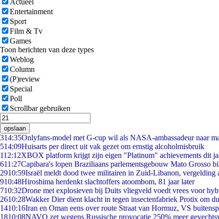
Actueel
Entertainment
Sport
Film & Tv
Games
Toon berichten van deze types
Weblog
Column
(P)review
Special
Poll
Scrollbar gebruiken
opslaan
3
14:35
Onlyfans-model met G-cup wil als NASA-ambassadeur naar m
5
14:09
Huisarts per direct uit vak gezet om ernstig alcoholmisbruik
1
12:12
XBOX platform krijgt zijn eigen "Platinum" achievements dit ja
6
11:27
Capibara's lopen Braziliaans parlementsgebouw Mato Grosso b
29
10:59
Israël meldt dood twee militairen in Zuid-Libanon, vergeldin
9
10:48
Hiroshima herdenkt slachtoffers atoombom, 81 jaar later
7
10:32
Drone met explosieven bij Duits vliegveld voedt vrees voor hyb
26
10:28
Wakker Dier dient klacht in tegen insectenfabriek Protix om 
14
10:16
Iran en Oman eens over route Straat van Hormuz, VS buitensp
18
10:08
NAVO zet wegens Russische provocatie 250% meer gevechtsvl