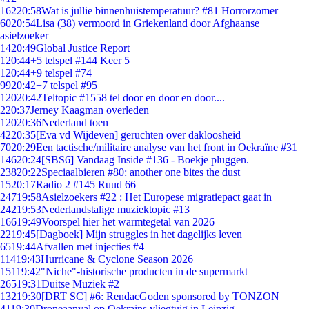
162
20:58
Wat is jullie binnenhuistemperatuur? #81 Horrorzomer
60
20:54
Lisa (38) vermoord in Griekenland door Afghaanse
asielzoeker
14
20:49
Global Justice Report
1
20:44
+5 telspel #144 Keer 5 =
1
20:44
+9 telspel #74
99
20:42
+7 telspel #95
120
20:42
Teltopic #1558 tel door en door en door....
2
20:37
Jerney Kaagman overleden
120
20:36
Nederland toen
42
20:35
[Eva vd Wijdeven] geruchten over dakloosheid
70
20:29
Een tactische/militaire analyse van het front in Oekraïne #31
146
20:24
[SBS6] Vandaag Inside #136 - Boekje pluggen.
238
20:22
Speciaalbieren #80: another one bites the dust
15
20:17
Radio 2 #145 Ruud 66
247
19:58
Asielzoekers #22 : Het Europese migratiepact gaat in
242
19:53
Nederlandstalige muziektopic #13
166
19:49
Voorspel hier het warmtegetal van 2026
22
19:45
[Dagboek] Mijn struggles in het dagelijks leven
65
19:44
Afvallen met injecties #4
114
19:43
Hurricane & Cyclone Season 2026
151
19:42
"Niche"-historische producten in de supermarkt
265
19:31
Duitse Muziek #2
132
19:30
[DRT SC] #6: RendacGoden sponsored by TONZON
41
19:30
Droneaanval op Oekrains vliegtuig in Leipzig