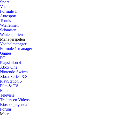
Sport
Voetbal
Formule 1
Autosport
Tennis
Wielrennen
Schaatsen
Wintersporten
Managerspelen
Voetbalmanager
Formule 1-manager
Games
PC
Playstation 4
Xbox One
Nintendo Switch
Xbox Series X|S
PlayStation 5
Film & TV
Film
Televisie
Trailers en Videos
Bioscoopagenda
Forum
Meer