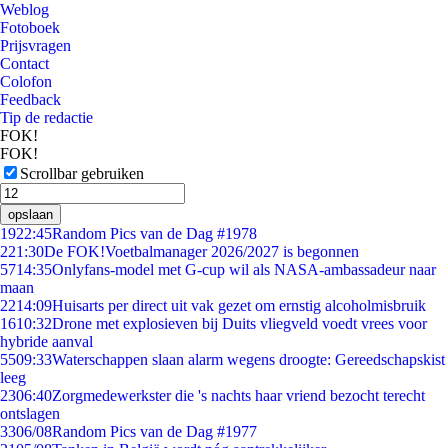
Weblog
Fotoboek
Prijsvragen
Contact
Colofon
Feedback
Tip de redactie
FOK!
FOK!
Scrollbar gebruiken
opslaan
19
22:45
Random Pics van de Dag #1978
2
21:30
De FOK!Voetbalmanager 2026/2027 is begonnen
57
14:35
Onlyfans-model met G-cup wil als NASA-ambassadeur naar
maan
22
14:09
Huisarts per direct uit vak gezet om ernstig alcoholmisbruik
16
10:32
Drone met explosieven bij Duits vliegveld voedt vrees voor
hybride aanval
55
09:33
Waterschappen slaan alarm wegens droogte: Gereedschapskist
leeg
23
06:40
Zorgmedewerkster die 's nachts haar vriend bezocht terecht
ontslagen
33
06/08
Random Pics van de Dag #1977