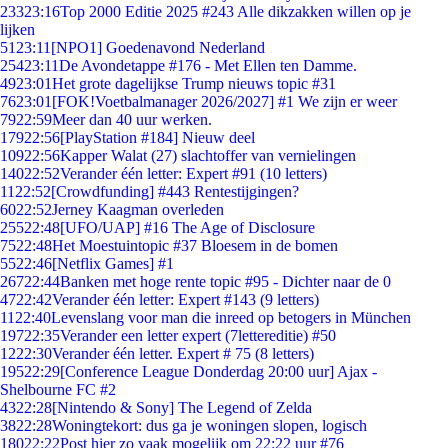
233
23:16
Top 2000 Editie 2025 #243 Alle dikzakken willen op je
lijken
51
23:11
[NPO1] Goedenavond Nederland
254
23:11
De Avondetappe #176 - Met Ellen ten Damme.
49
23:01
Het grote dagelijkse Trump nieuws topic #31
76
23:01
[FOK!Voetbalmanager 2026/2027] #1 We zijn er weer
79
22:59
Meer dan 40 uur werken.
179
22:56
[PlayStation #184] Nieuw deel
109
22:56
Kapper Walat (27) slachtoffer van vernielingen
140
22:52
Verander één letter: Expert #91 (10 letters)
11
22:52
[Crowdfunding] #443 Rentestijgingen?
60
22:52
Jerney Kaagman overleden
255
22:48
[UFO/UAP] #16 The Age of Disclosure
75
22:48
Het Moestuintopic #37 Bloesem in de bomen
55
22:46
[Netflix Games] #1
267
22:44
Banken met hoge rente topic #95 - Dichter naar de 0
47
22:42
Verander één letter: Expert #143 (9 letters)
11
22:40
Levenslang voor man die inreed op betogers in München
197
22:35
Verander een letter expert (7lettereditie) #50
12
22:30
Verander één letter. Expert # 75 (8 letters)
195
22:29
[Conference League Donderdag 20:00 uur] Ajax -
Shelbourne FC #2
43
22:28
[Nintendo & Sony] The Legend of Zelda
38
22:28
Woningtekort: dus ga je woningen slopen, logisch
180
22:22
Post hier zo vaak mogelijk om 22:22 uur #76