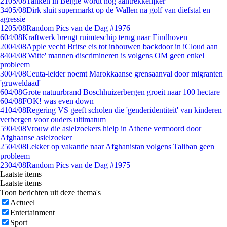
21
05/08
Tanken in België wordt nóg aantrekkelijker
34
05/08
Dirk sluit supermarkt op de Wallen na golf van diefstal en
agressie
12
05/08
Random Pics van de Dag #1976
6
04/08
Kraftwerk brengt ruimteschip terug naar Eindhoven
20
04/08
Apple vecht Britse eis tot inbouwen backdoor in iCloud aan
84
04/08
'Witte' mannen discrimineren is volgens OM geen enkel
probleem
30
04/08
Ceuta-leider noemt Marokkaanse grensaanval door migranten
'gruweldaad'
6
04/08
Grote natuurbrand Boschhuizerbergen groeit naar 100 hectare
6
04/08
FOK! was even down
41
04/08
Regering VS geeft scholen die 'genderidentiteit' van kinderen
verbergen voor ouders ultimatum
59
04/08
Vrouw die asielzoekers hielp in Athene vermoord door
Afghaanse asielzoeker
25
04/08
Lekker op vakantie naar Afghanistan volgens Taliban geen
probleem
23
04/08
Random Pics van de Dag #1975
Laatste items
Laatste items
Toon berichten uit deze thema's
Actueel
Entertainment
Sport