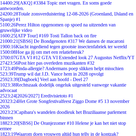
144
00:29
[AKQ] #3384 Topic met vragen. En soms goede
antwoorden.
242
00:28
Totale zonsverduistering 12-08-2026 (Groenland, IJsland en
Spanje) #1
51
00:26
Perez Hilton opgenomen op spoed na uitzenden van
gruwelijke video
16
00:25
[ATP Tour] #169 Tosti Tallon back on fire
210
00:21
[SBS6] De Bondgenoten #317 We dansen de macaroni
19
00:16
Klacht ingediend tegen grootste insectenfabriek ter wereld
15
00:08
Hoe ga jij om met een relatiebreuk?
37
00:07
GTA VI #12 GTA VI Extended look 27 Augustus Netflix/YT
274
23:56
Post hier pas overleden muzikanten #32
17
23:49
Pinda-allergie? Andermans poep slikken helpt misschien
5
23:39
Trump wil dat J.D. Vance hem in 2028 opvolgt
259
23:39
[Dagboek] Veel aan hoofd - Deel 27
10
23:38
Rechtszaak dodelijk ongeluk uitgesteld vanwege vakantie
advocaat
25
23:24
[2026/2027] Eredivisietoto #1
203
23:24
Het Grote Songfestivalfeest Ziggo Dome #5 13 november
2026
20
23:23
Capibara's wandelen doodleuk het Braziliaanse parlement
binnen
188
23:20
[SBS6] De Oranjezomer #10 Helene je kan het niet stop
ermee
18
23:19
Waarom doen vrouwen altijd hun telly in de kontzak?