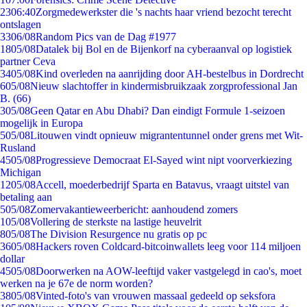
23
06:40
Zorgmedewerkster die 's nachts haar vriend bezocht terecht
ontslagen
33
06/08
Random Pics van de Dag #1977
18
05/08
Datalek bij Bol en de Bijenkorf na cyberaanval op logistiek
partner Ceva
34
05/08
Kind overleden na aanrijding door AH-bestelbus in Dordrecht
6
05/08
Nieuw slachtoffer in kindermisbruikzaak zorgprofessional Jan
B. (66)
3
05/08
Geen Qatar en Abu Dhabi? Dan eindigt Formule 1-seizoen
mogelijk in Europa
5
05/08
Litouwen vindt opnieuw migrantentunnel onder grens met Wit-
Rusland
45
05/08
Progressieve Democraat El-Sayed wint nipt voorverkiezing
Michigan
12
05/08
Accell, moederbedrijf Sparta en Batavus, vraagt uitstel van
betaling aan
5
05/08
Zomervakantieweerbericht: aanhoudend zomers
1
05/08
Vollering de sterkste na lastige heuvelrit
8
05/08
The Division Resurgence nu gratis op pc
36
05/08
Hackers roven Coldcard-bitcoinwallets leeg voor 114 miljoen
dollar
45
05/08
Doorwerken na AOW-leeftijd vaker vastgelegd in cao's, moet
werken na je 67e de norm worden?
38
05/08
Vinted-foto's van vrouwen massaal gedeeld op seksfora