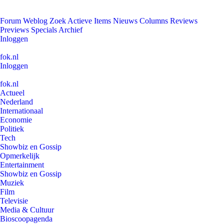
Forum
Weblog
Zoek
Actieve Items
Nieuws
Columns
Reviews
Previews
Specials
Archief
Inloggen
fok.nl
Inloggen
fok.nl
Actueel
Nederland
Internationaal
Economie
Politiek
Tech
Showbiz en Gossip
Opmerkelijk
Entertainment
Showbiz en Gossip
Muziek
Film
Televisie
Media & Cultuur
Bioscoopagenda