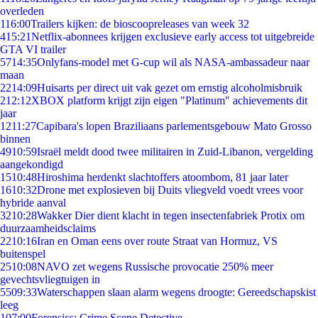
overleden
1
16:00
Trailers kijken: de bioscoopreleases van week 32
4
15:21
Netflix-abonnees krijgen exclusieve early access tot uitgebreide
GTA VI trailer
57
14:35
Onlyfans-model met G-cup wil als NASA-ambassadeur naar
maan
22
14:09
Huisarts per direct uit vak gezet om ernstig alcoholmisbruik
2
12:12
XBOX platform krijgt zijn eigen "Platinum" achievements dit
jaar
12
11:27
Capibara's lopen Braziliaans parlementsgebouw Mato Grosso
binnen
49
10:59
Israël meldt dood twee militairen in Zuid-Libanon, vergelding
aangekondigd
15
10:48
Hiroshima herdenkt slachtoffers atoombom, 81 jaar later
16
10:32
Drone met explosieven bij Duits vliegveld voedt vrees voor
hybride aanval
32
10:28
Wakker Dier dient klacht in tegen insectenfabriek Protix om
duurzaamheidsclaims
22
10:16
Iran en Oman eens over route Straat van Hormuz, VS
buitenspel
25
10:08
NAVO zet wegens Russische provocatie 250% meer
gevechtsvliegtuigen in
55
09:33
Waterschappen slaan alarm wegens droogte: Gereedschapskist
leeg
1
07:00
Forensics: Crime Scene Detective