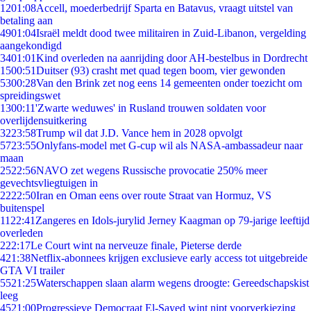
12
01:08
Accell, moederbedrijf Sparta en Batavus, vraagt uitstel van
betaling aan
49
01:04
Israël meldt dood twee militairen in Zuid-Libanon, vergelding
aangekondigd
34
01:01
Kind overleden na aanrijding door AH-bestelbus in Dordrecht
15
00:51
Duitser (93) crasht met quad tegen boom, vier gewonden
53
00:28
Van den Brink zet nog eens 14 gemeenten onder toezicht om
spreidingswet
13
00:11
'Zwarte weduwes' in Rusland trouwen soldaten voor
overlijdensuitkering
32
23:58
Trump wil dat J.D. Vance hem in 2028 opvolgt
57
23:55
Onlyfans-model met G-cup wil als NASA-ambassadeur naar
maan
25
22:56
NAVO zet wegens Russische provocatie 250% meer
gevechtsvliegtuigen in
22
22:50
Iran en Oman eens over route Straat van Hormuz, VS
buitenspel
11
22:41
Zangeres en Idols-jurylid Jerney Kaagman op 79-jarige leeftijd
overleden
2
22:17
Le Court wint na nerveuze finale, Pieterse derde
4
21:38
Netflix-abonnees krijgen exclusieve early access tot uitgebreide
GTA VI trailer
55
21:25
Waterschappen slaan alarm wegens droogte: Gereedschapskist
leeg
45
21:00
Progressieve Democraat El-Sayed wint nipt voorverkiezing