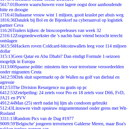
56
17:01
Boeren waarschuwen voor lagere oogst door aanhoudende
hitte en droogte
17
16:41
Italiaanse vrouw wint 1 miljoen, gooit kraslot per abuis weg
18
16:36
Datalek bij Bol en de Bijenkorf na cyberaanval op logistiek
partner Ceva
1
16:26
Trailers kijken: de bioscoopreleases van week 32
23
16:12
Zorgmedewerkster die 's nachts haar vriend bezocht terecht
ontslagen
36
15:56
Hackers roven Coldcard-bitcoinwallets leeg voor 114 miljoen
dollar
3
15:13
Geen Qatar en Abu Dhabi? Dan eindigt Formule 1-seizoen
mogelijk in Europa
31
13:00
Spaanse politie: minstens tien voor terrorisme veroordeelden
onder migranten Ceuta
34
12:59
Dirk sluit supermarkt op de Wallen na golf van diefstal en
agressie
8
12:53
The Division Resurgence nu gratis op pc
64
12:53
Zetelpeiling: 24 zetels voor Pro en 18 zetels voor D66, FvD,
JA21 en PVV
49
12:44
Man (25) sterft nadat hij lijm als condoom gebruikt
5
12:43
Litouwen vindt opnieuw migrantentunnel onder grens met Wit-
Rusland
33
11:13
Random Pics van de Dag #1977
90
09:59
'Belgische' jongeren terroriseren Galderse Meren, maar Boa's
pakken topless zonnen aan