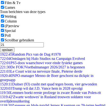
Film & Tv
Games
Toon berichten van deze types
Weblog
Column
(P)review
Special
Poll
Scrollbar gebruiken
opslaan
19
22:45
Random Pics van de Dag #1978
7
22:04
Ontslagen bij Halo Studios na Campaign Evolved
7
22:01
PS5-doos waarschuwt voor einde fysieke games
2
21:30
De FOK!Voetbalmanager 2026/2027 is begonnen
2
21:03
Le Court wint na nerveuze finale, Pieterse derde
19
20:40
NPO-manager Menno de Boer geschorst na dickpic in
groepsapp
15
20:11
Duitser (93) crasht met quad tegen boom, vier gewonden
32
20:03
Trump wil dat J.D. Vance hem in 2028 opvolgt
1
19:50
Lemmen boekt eerste profzege in zware Ronde van Polen-rit
13
19:42
'Zwarte weduwes' in Rusland trouwen soldaten voor
overlijdensuitkering
11
18:20
Zangeres en Idols-jurylid Jerney Kaagman op 79-jarige leeftijd