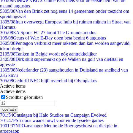
1
05/08
Nieuwe XBOX Game Pass titels voor de eerste helft van de
maand augustus
53
05/08
Van den Brink zet nog eens 14 gemeenten onder toezicht om
spreidingswet
18
05/08
Iran overweegt Europese hulp bij ruimen mijnen in Straat van
Hormuz
3
05/08
EA Sports FC 27 toont The Grounds-modus
1
05/08
Gears of War: E-Day open beta begint 6 augustus
36
05/08
Pentagon verbruikt meer raketten dan kan worden aangevuld,
tekort dreigt
21
05/08
Tanken in België wordt nóg aantrekkelijker
34
05/08
Dirk sluit supermarkt op de Wallen na golf van diefstal en
agressie
13
05/08
Nederlander (23) aangehouden in Duitsland na snelheid van
235 km/u
3
05/08
Gedurfd NEC blijft overeind bij Olympiakos
Actieve items
Actieve items
Scrollbar gebruiken
opslaan
7
01:54
Ontslagen bij Halo Studios na Campaign Evolved
7
01:47
PS5-doos waarschuwt voor einde fysieke games
19
01:37
NPO-manager Menno de Boer geschorst na dickpic in
groepsapp