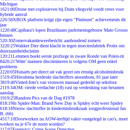
Michigan
16
21:00
Drone met explosieven bij Duits vliegveld voedt vrees voor
hybride aanval
2
20:58
XBOX platform krijgt zijn eigen "Platinum" achievements dit
jaar
12
20:48
Capibara's lopen Braziliaans parlementsgebouw Mato Grosso
binnen
5
20:30
Zomervakantieweerbericht: aanhoudend zomers
32
20:25
Wakker Dier dient klacht in tegen insectenfabriek Protix om
duurzaamheidsclaims
1
20:21
Lemmen boekt eerste profzege in zware Ronde van Polen-rit
84
20:21
'Witte' mannen discrimineren is volgens OM geen enkel
probleem
22
20:05
Huisarts per direct uit vak gezet om ernstig alcoholmisbruik
15
19:45
Hiroshima herdenkt slachtoffers atoombom, 81 jaar later
38
19:40
Vinted-foto's van vrouwen massaal gedeeld op seksfora
21
19:34
OM: vierde verdachte (18) vast op verdenking van beramen
aanslag
19
19:25
Random Pics van de Dag #1978
8
18:19
In Spider-Man: Brand New Day is Spidey echt weer Spidey
6
18:18
Nieuw slachtoffer in kindermisbruikzaak zorgprofessional Jan
B. (66)
45
17:10
Doorwerken na AOW-leeftijd vaker vastgelegd in cao's, moet
werken na je 67e de norm worden?
1
17:07
Forensics: Crime Scene Detective