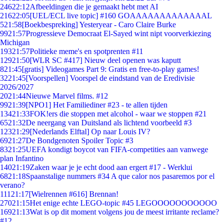
246
22:12
Afbeeldingen die je gemaakt hebt met AI
216
22:05
[UEL/ECL live topic] #160 GOAAAAAAAAAAAAAL
5
21:58
[Boekbespreking] Yesteryear - Caro Claire Burke
99
21:57
Progressieve Democraat El-Sayed wint nipt voorverkiezing
Michigan
193
21:57
Politieke meme's en spotprenten #11
129
21:50
[WLR SC #417] Nieuw deel openen was kaputt
8
21:45
[gratis] Videogames Part 9: Gratis en free-to-play games!
32
21:45
[Voorspellen] Voorspel de eindstand van de Eredivisie
2026/2027
20
21:44
Nieuwe Marvel films. #12
99
21:39
[NPO1] Het Familiediner #23 - te allen tijden
134
21:33
FOK!ers die stoppen met alcohol - waar we stoppen #21
65
21:32
De neergang van Duitsland als lichtend voorbeeld #3
123
21:29
[Nederlands Elftal] Op naar Louis IV?
69
21:27
De Bondgenoten Spoiler Topic #3
83
21:25
UEFA kondigt boycot van FIFA-competities aan vanwege
plan Infantino
140
21:19
Zaken waar je je echt dood aan ergert #17 - Werklui
68
21:18
Spaanstalige nummers #34 A que calor nos pasaremos por el
verano?
111
21:17
[Wielrennen #616] Brennan!
270
21:15
Het enige echte LEGO-topic #45 LEGOOOOOOOOOOO
169
21:13
Wat is op dit moment volgens jou de meest irritante reclame?
#12