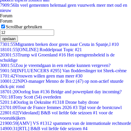
79
09:56
In veel gemeenten helemaal geen vuurwerk meer met oud en
nieuw
Forum
Forum
Scrollbar gebruiken
opslaan
73
01:55
Migranten breken door grens naar Ceuta in Spanje,l #10
181
01:55
[ONLINE] Roddelpraat Topic #21
203
01:53
Trump wil Groenland #16 Het opengrensbeleid is de
schuldige
30
01:51
Zou je vreemdgaan in een relatie kunnen vergeven?
59
01:50
[INFLUENCERS #295] Van flodderslinger tot Shrek-crème
17
01:42
Vrouwen willen geen man meer #30
100
01:22
NPO-manager Menno de Boer (47) op non-actief stuurde
dick-pic rond
187
01:20
Oorlog Iran #136 Bridge and powerplant day incoming?
7
01:18
Tony Scott (54) overleden
52
01:14
Oorlog in Oekraïne #1318 Drone baby drone
237
01:09
Tour de France femmes 2026 #3 Tijd voor de borstcrawl
228
01:02
[Videoland] B&B vol liefde 6de seizoen #1 voor de
vooruitkijkers
219
00:59
[AMV] VS #1312 spammers van de internationale rechtsorde
149
00:31
[RTL] B&B vol liefde 6de seizoen #4