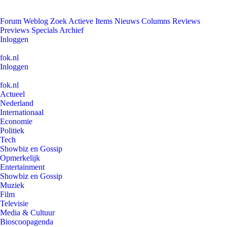
Forum
Weblog
Zoek
Actieve Items
Nieuws
Columns
Reviews
Previews
Specials
Archief
Inloggen
fok.nl
Inloggen
fok.nl
Actueel
Nederland
Internationaal
Economie
Politiek
Tech
Showbiz en Gossip
Opmerkelijk
Entertainment
Showbiz en Gossip
Muziek
Film
Televisie
Media & Cultuur
Bioscoopagenda