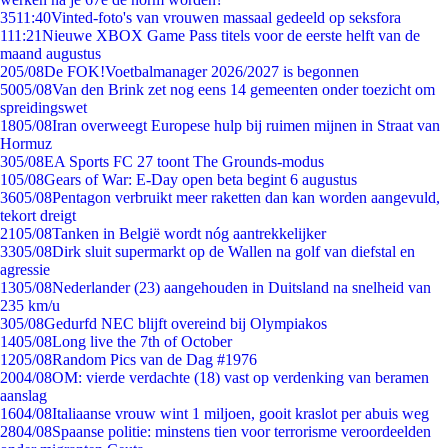
35
11:40
Vinted-foto's van vrouwen massaal gedeeld op seksfora
1
11:21
Nieuwe XBOX Game Pass titels voor de eerste helft van de
maand augustus
2
05/08
De FOK!Voetbalmanager 2026/2027 is begonnen
50
05/08
Van den Brink zet nog eens 14 gemeenten onder toezicht om
spreidingswet
18
05/08
Iran overweegt Europese hulp bij ruimen mijnen in Straat van
Hormuz
3
05/08
EA Sports FC 27 toont The Grounds-modus
1
05/08
Gears of War: E-Day open beta begint 6 augustus
36
05/08
Pentagon verbruikt meer raketten dan kan worden aangevuld,
tekort dreigt
21
05/08
Tanken in België wordt nóg aantrekkelijker
33
05/08
Dirk sluit supermarkt op de Wallen na golf van diefstal en
agressie
13
05/08
Nederlander (23) aangehouden in Duitsland na snelheid van
235 km/u
3
05/08
Gedurfd NEC blijft overeind bij Olympiakos
14
05/08
Long live the 7th of October
12
05/08
Random Pics van de Dag #1976
20
04/08
OM: vierde verdachte (18) vast op verdenking van beramen
aanslag
16
04/08
Italiaanse vrouw wint 1 miljoen, gooit kraslot per abuis weg
28
04/08
Spaanse politie: minstens tien voor terrorisme veroordeelden