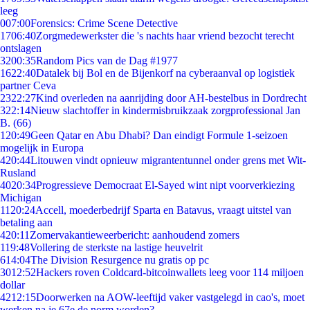
leeg
0
07:00
Forensics: Crime Scene Detective
17
06:40
Zorgmedewerkster die 's nachts haar vriend bezocht terecht
ontslagen
32
00:35
Random Pics van de Dag #1977
16
22:40
Datalek bij Bol en de Bijenkorf na cyberaanval op logistiek
partner Ceva
23
22:27
Kind overleden na aanrijding door AH-bestelbus in Dordrecht
3
22:14
Nieuw slachtoffer in kindermisbruikzaak zorgprofessional Jan
B. (66)
1
20:49
Geen Qatar en Abu Dhabi? Dan eindigt Formule 1-seizoen
mogelijk in Europa
4
20:44
Litouwen vindt opnieuw migrantentunnel onder grens met Wit-
Rusland
40
20:34
Progressieve Democraat El-Sayed wint nipt voorverkiezing
Michigan
11
20:24
Accell, moederbedrijf Sparta en Batavus, vraagt uitstel van
betaling aan
4
20:11
Zomervakantieweerbericht: aanhoudend zomers
1
19:48
Vollering de sterkste na lastige heuvelrit
6
14:04
The Division Resurgence nu gratis op pc
30
12:52
Hackers roven Coldcard-bitcoinwallets leeg voor 114 miljoen
dollar
42
12:15
Doorwerken na AOW-leeftijd vaker vastgelegd in cao's, moet
werken na je 67e de norm worden?