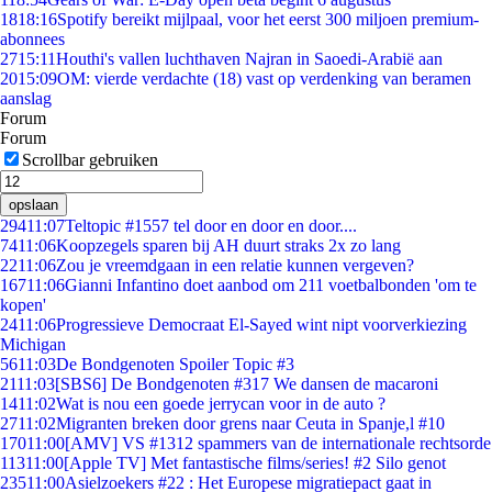
18
18:16
Spotify bereikt mijlpaal, voor het eerst 300 miljoen premium-
abonnees
27
15:11
Houthi's vallen luchthaven Najran in Saoedi-Arabië aan
20
15:09
OM: vierde verdachte (18) vast op verdenking van beramen
aanslag
Forum
Forum
Scrollbar gebruiken
opslaan
294
11:07
Teltopic #1557 tel door en door en door....
74
11:06
Koopzegels sparen bij AH duurt straks 2x zo lang
22
11:06
Zou je vreemdgaan in een relatie kunnen vergeven?
167
11:06
Gianni Infantino doet aanbod om 211 voetbalbonden 'om te
kopen'
24
11:06
Progressieve Democraat El-Sayed wint nipt voorverkiezing
Michigan
56
11:03
De Bondgenoten Spoiler Topic #3
21
11:03
[SBS6] De Bondgenoten #317 We dansen de macaroni
14
11:02
Wat is nou een goede jerrycan voor in de auto ?
27
11:02
Migranten breken door grens naar Ceuta in Spanje,l #10
170
11:00
[AMV] VS #1312 spammers van de internationale rechtsorde
113
11:00
[Apple TV] Met fantastische films/series! #2 Silo genot
235
11:00
Asielzoekers #22 : Het Europese migratiepact gaat in