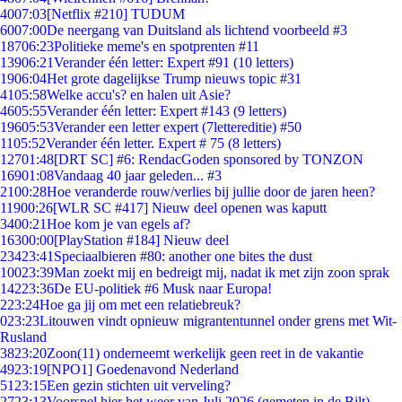
40
07:03
[Netflix #210] TUDUM
60
07:00
De neergang van Duitsland als lichtend voorbeeld #3
187
06:23
Politieke meme's en spotprenten #11
139
06:21
Verander één letter: Expert #91 (10 letters)
19
06:04
Het grote dagelijkse Trump nieuws topic #31
41
05:58
Welke accu's? en halen uit Asie?
46
05:55
Verander één letter: Expert #143 (9 letters)
196
05:53
Verander een letter expert (7lettereditie) #50
11
05:52
Verander één letter. Expert # 75 (8 letters)
127
01:48
[DRT SC] #6: RendacGoden sponsored by TONZON
169
01:08
Vandaag 40 jaar geleden... #3
21
00:28
Hoe veranderde rouw/verlies bij jullie door de jaren heen?
119
00:26
[WLR SC #417] Nieuw deel openen was kaputt
34
00:21
Hoe kom je van egels af?
163
00:00
[PlayStation #184] Nieuw deel
234
23:41
Speciaalbieren #80: another one bites the dust
100
23:39
Man zoekt mij en bedreigt mij, nadat ik met zijn zoon sprak
142
23:36
De EU-politiek #6 Musk naar Europa!
2
23:24
Hoe ga jij om met een relatiebreuk?
0
23:23
Litouwen vindt opnieuw migrantentunnel onder grens met Wit-
Rusland
38
23:20
Zoon(11) onderneemt werkelijk geen reet in de vakantie
49
23:19
[NPO1] Goedenavond Nederland
51
23:15
Een gezin stichten uit verveling?
27
23:13
Voorspel hier het weer van Juli 2026 (gemeten in de Bilt)