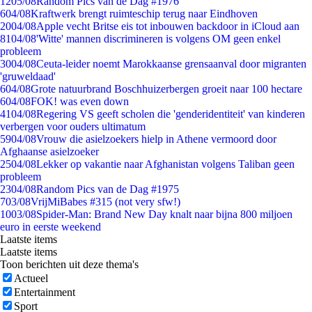
12
05/08
Random Pics van de Dag #1976
6
04/08
Kraftwerk brengt ruimteschip terug naar Eindhoven
20
04/08
Apple vecht Britse eis tot inbouwen backdoor in iCloud aan
81
04/08
'Witte' mannen discrimineren is volgens OM geen enkel
probleem
30
04/08
Ceuta-leider noemt Marokkaanse grensaanval door migranten
'gruweldaad'
6
04/08
Grote natuurbrand Boschhuizerbergen groeit naar 100 hectare
6
04/08
FOK! was even down
41
04/08
Regering VS geeft scholen die 'genderidentiteit' van kinderen
verbergen voor ouders ultimatum
59
04/08
Vrouw die asielzoekers hielp in Athene vermoord door
Afghaanse asielzoeker
25
04/08
Lekker op vakantie naar Afghanistan volgens Taliban geen
probleem
23
04/08
Random Pics van de Dag #1975
7
03/08
VrijMiBabes #315 (not very sfw!)
10
03/08
Spider-Man: Brand New Day knalt naar bijna 800 miljoen
euro in eerste weekend
Laatste items
Laatste items
Toon berichten uit deze thema's
Actueel
Entertainment
Sport