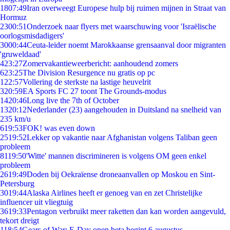
18
07:49
Iran overweegt Europese hulp bij ruimen mijnen in Straat van
Hormuz
23
00:51
Onderzoek naar flyers met waarschuwing voor 'Israëlische
oorlogsmisdadigers'
30
00:44
Ceuta-leider noemt Marokkaanse grensaanval door migranten
'gruweldaad'
4
23:27
Zomervakantieweerbericht: aanhoudend zomers
6
23:25
The Division Resurgence nu gratis op pc
1
22:57
Vollering de sterkste na lastige heuvelrit
3
20:59
EA Sports FC 27 toont The Grounds-modus
14
20:46
Long live the 7th of October
13
20:12
Nederlander (23) aangehouden in Duitsland na snelheid van
235 km/u
6
19:53
FOK! was even down
25
19:52
Lekker op vakantie naar Afghanistan volgens Taliban geen
probleem
81
19:50
'Witte' mannen discrimineren is volgens OM geen enkel
probleem
26
19:49
Doden bij Oekraïense droneaanvallen op Moskou en Sint-
Petersburg
30
19:44
Alaska Airlines heeft er genoeg van en zet Christelijke
influencer uit vliegtuig
36
19:33
Pentagon verbruikt meer raketten dan kan worden aangevuld,
tekort dreigt
1
18:54
Gears of War: E-Day open beta begint 6 augustus