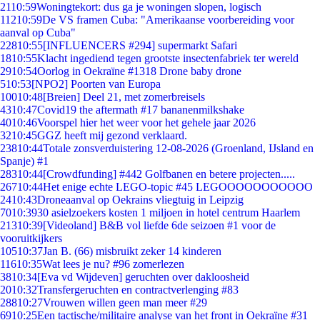
21
10:59
Woningtekort: dus ga je woningen slopen, logisch
112
10:59
De VS framen Cuba: "Amerikaanse voorbereiding voor
aanval op Cuba"
228
10:55
[INFLUENCERS #294] supermarkt Safari
18
10:55
Klacht ingediend tegen grootste insectenfabriek ter wereld
29
10:54
Oorlog in Oekraïne #1318 Drone baby drone
5
10:53
[NPO2] Poorten van Europa
100
10:48
[Breien] Deel 21, met zomerbreisels
43
10:47
Covid19 the aftermath #17 bananenmilkshake
40
10:46
Voorspel hier het weer voor het gehele jaar 2026
32
10:45
GGZ heeft mij gezond verklaard.
238
10:44
Totale zonsverduistering 12-08-2026 (Groenland, IJsland en
Spanje) #1
283
10:44
[Crowdfunding] #442 Golfbanen en betere projecten.....
267
10:44
Het enige echte LEGO-topic #45 LEGOOOOOOOOOOO
24
10:43
Droneaanval op Oekrains vliegtuig in Leipzig
70
10:39
30 asielzoekers kosten 1 miljoen in hotel centrum Haarlem
213
10:39
[Videoland] B&B vol liefde 6de seizoen #1 voor de
vooruitkijkers
105
10:37
Jan B. (66) misbruikt zeker 14 kinderen
116
10:35
Wat lees je nu? #96 zomerlezen
38
10:34
[Eva vd Wijdeven] geruchten over dakloosheid
20
10:32
Transfergeruchten en contractverlenging #83
288
10:27
Vrouwen willen geen man meer #29
69
10:25
Een tactische/militaire analyse van het front in Oekraïne #31