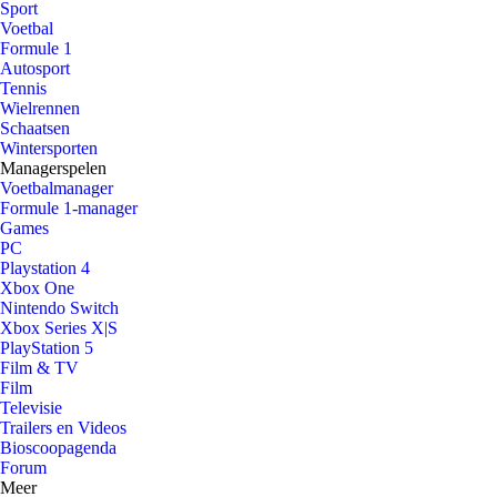
Sport
Voetbal
Formule 1
Autosport
Tennis
Wielrennen
Schaatsen
Wintersporten
Managerspelen
Voetbalmanager
Formule 1-manager
Games
PC
Playstation 4
Xbox One
Nintendo Switch
Xbox Series X|S
PlayStation 5
Film & TV
Film
Televisie
Trailers en Videos
Bioscoopagenda
Forum
Meer