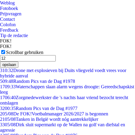
Weblog
Fotoboek
Prijsvragen
Contact
Colofon
Feedback
Tip de redactie
FOK!
FOK!
Scrollbar gebruiken
opslaan
3
10:32
Drone met explosieven bij Duits vliegveld voedt vrees voor
hybride aanval
5
09:48
Random Pics van de Dag #1978
17
09:33
Waterschappen slaan alarm wegens droogte: Gereedschapskist
leeg
17
06:40
Zorgmedewerkster die 's nachts haar vriend bezocht terecht
ontslagen
32
00:35
Random Pics van de Dag #1977
2
05/08
De FOK!Voetbalmanager 2026/2027 is begonnen
21
05/08
Tanken in België wordt nóg aantrekkelijker
33
05/08
Dirk sluit supermarkt op de Wallen na golf van diefstal en
agressie