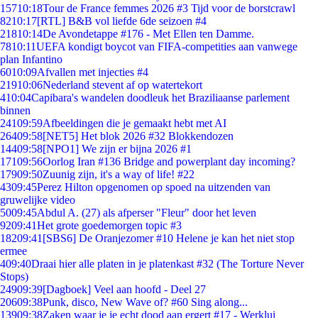
157
10:18
Tour de France femmes 2026 #3 Tijd voor de borstcrawl
82
10:17
[RTL] B&B vol liefde 6de seizoen #4
218
10:14
De Avondetappe #176 - Met Ellen ten Damme.
78
10:11
UEFA kondigt boycot van FIFA-competities aan vanwege
plan Infantino
60
10:09
Afvallen met injecties #4
219
10:06
Nederland stevent af op watertekort
4
10:04
Capibara's wandelen doodleuk het Braziliaanse parlement
binnen
241
09:59
Afbeeldingen die je gemaakt hebt met AI
264
09:58
[NET5] Het blok 2026 #32 Blokkendozen
144
09:58
[NPO1] We zijn er bijna 2026 #1
171
09:56
Oorlog Iran #136 Bridge and powerplant day incoming?
179
09:50
Zuunig zijn, it's a way of life! #22
43
09:45
Perez Hilton opgenomen op spoed na uitzenden van
gruwelijke video
50
09:45
Abdul A. (27) als afperser "Fleur" door het leven
92
09:41
Het grote goedemorgen topic #3
182
09:41
[SBS6] De Oranjezomer #10 Helene je kan het niet stop
ermee
4
09:40
Draai hier alle platen in je platenkast #32 (The Torture Never
Stops)
249
09:39
[Dagboek] Veel aan hoofd - Deel 27
206
09:38
Punk, disco, New Wave of? #60 Sing along...
139
09:38
Zaken waar je je echt dood aan ergert #17 - Werklui