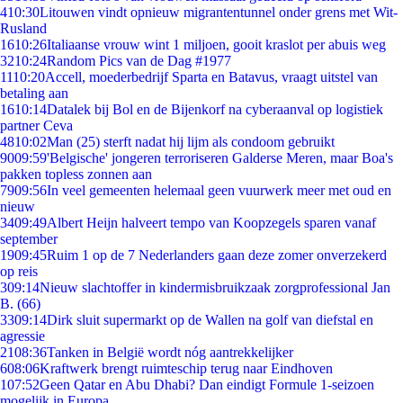
4
10:30
Litouwen vindt opnieuw migrantentunnel onder grens met Wit-
Rusland
16
10:26
Italiaanse vrouw wint 1 miljoen, gooit kraslot per abuis weg
32
10:24
Random Pics van de Dag #1977
11
10:20
Accell, moederbedrijf Sparta en Batavus, vraagt uitstel van
betaling aan
16
10:14
Datalek bij Bol en de Bijenkorf na cyberaanval op logistiek
partner Ceva
48
10:02
Man (25) sterft nadat hij lijm als condoom gebruikt
90
09:59
'Belgische' jongeren terroriseren Galderse Meren, maar Boa's
pakken topless zonnen aan
79
09:56
In veel gemeenten helemaal geen vuurwerk meer met oud en
nieuw
34
09:49
Albert Heijn halveert tempo van Koopzegels sparen vanaf
september
19
09:45
Ruim 1 op de 7 Nederlanders gaan deze zomer onverzekerd
op reis
3
09:14
Nieuw slachtoffer in kindermisbruikzaak zorgprofessional Jan
B. (66)
33
09:14
Dirk sluit supermarkt op de Wallen na golf van diefstal en
agressie
21
08:36
Tanken in België wordt nóg aantrekkelijker
6
08:06
Kraftwerk brengt ruimteschip terug naar Eindhoven
1
07:52
Geen Qatar en Abu Dhabi? Dan eindigt Formule 1-seizoen
mogelijk in Europa