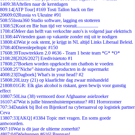
14
09:38
Aftellen naar de kerstdagen
8
09:14
[ATP Tour] #169 Tosti Tallon back on fire
206
09:02
Russia vs Ukraine #91
5
08:55
Insta360 Studio software, lagging en stotteren
13
08:52
Koot en Bie hun tijd ver vooruit..................
17
08:45
Meer dan helft van verkochte auto's is volgend jaar elektrisch
113
08:44
Vrienden gaan op vakantie zonder mij uit te nodigen
138
08:43
Wat je ook stemt, je krijgt in NL altijd Links Liberaal Beleid.
37
08:40
Dierenlepeltopic #150
176
08:39
Touwtrekken 2.0 #636 - Team 1 beste team *G* *O*
21
08:28
[2026/2027] Eredivisietoto #1
178
08:27
Boeken worden opgekocht om chatbots te voeden
150
08:25
"Niche"-historische producten in de supermarkt
40
08:23
[Dagboek] What's in your head? #2
158
08:20
Lizzy (21) op klaarlichte dag zwaar mishandeld
218
08:01
GR: Elk glas alcohol is riskant, geen bewijs voor gunstig
effect
108
07:50
Lisa (38) vermoord door Afghaanse asielzoeker
161
07:47
Wat is jullie binnenhuistemperatuur? #81 Horrorzomer
7
07:34
Datalek bij Bol en Bijenkorf na cyberaanval op logistiek partner
Ceva
138
07:33
[AKQ] #3384 Topic met vragen. En soms goede
antwoorden.
9
07:10
Wat is dit jaar de ultieme zomerhit?
48
07:04
[Wielrennen #616] Brennan!