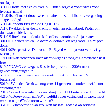
ontslagen
3
11:06
Drone met explosieven bij Duits vliegveld voedt vrees voor
hybride aanval
1
11:04
Israël meldt dood twee militairen in Zuid-Libanon, vergelding
aangekondigd
5
11:04
Random Pics van de Dag #1978
7
11:04
Wakker Dier dient klacht in tegen insectenfabriek Protix om
duurzaamheidsclaims
5
11:02
Hiroshima herdenkt slachtoffers atoombom, 81 jaar later
30
11:01
Hackers roven Coldcard-bitcoinwallets leeg voor 114 miljoen
dollar
40
11:00
Progressieve Democraat El-Sayed wint nipt voorverkiezing
Michigan
17
11:00
Waterschappen slaan alarm wegens droogte: Gereedschapskist
leeg
8
10:55
NAVO zet wegens Russische provocatie 250% meer
gevechtsvliegtuigen in
5
10:53
Iran en Oman eens over route Straat van Hormuz, VS
buitenspel
50
10:45
Van den Brink zet nog eens 14 gemeenten onder toezicht om
spreidingswet
23
10:42
Kind overleden na aanrijding door AH-bestelbus in Dordrecht
42
10:40
Doorwerken na AOW-leeftijd vaker vastgelegd in cao's, moet
werken na je 67e de norm worden?
35
10:35
Vinted-foto's van vrouwen massaal gedeeld op seksfora