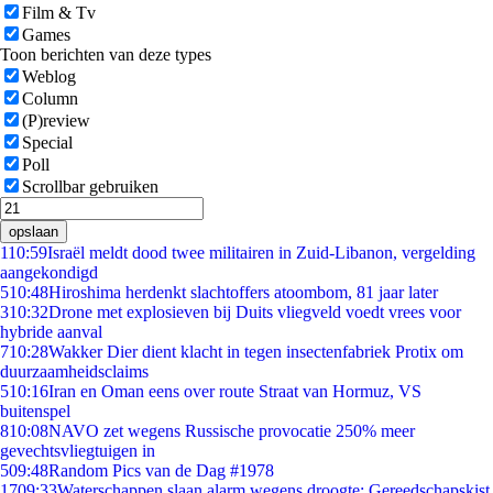
Film & Tv
Games
Toon berichten van deze types
Weblog
Column
(P)review
Special
Poll
Scrollbar gebruiken
opslaan
1
10:59
Israël meldt dood twee militairen in Zuid-Libanon, vergelding
aangekondigd
5
10:48
Hiroshima herdenkt slachtoffers atoombom, 81 jaar later
3
10:32
Drone met explosieven bij Duits vliegveld voedt vrees voor
hybride aanval
7
10:28
Wakker Dier dient klacht in tegen insectenfabriek Protix om
duurzaamheidsclaims
5
10:16
Iran en Oman eens over route Straat van Hormuz, VS
buitenspel
8
10:08
NAVO zet wegens Russische provocatie 250% meer
gevechtsvliegtuigen in
5
09:48
Random Pics van de Dag #1978
17
09:33
Waterschappen slaan alarm wegens droogte: Gereedschapskist