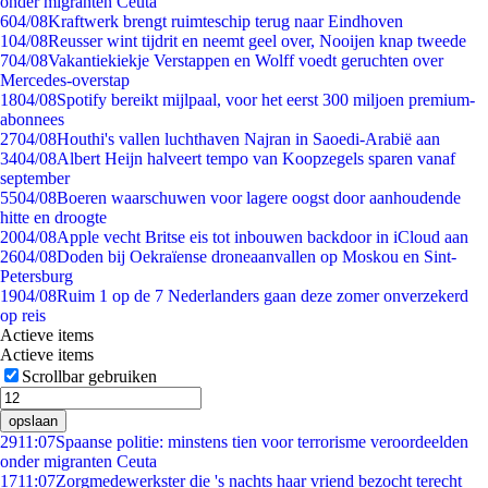
onder migranten Ceuta
6
04/08
Kraftwerk brengt ruimteschip terug naar Eindhoven
1
04/08
Reusser wint tijdrit en neemt geel over, Nooijen knap tweede
7
04/08
Vakantiekiekje Verstappen en Wolff voedt geruchten over
Mercedes-overstap
18
04/08
Spotify bereikt mijlpaal, voor het eerst 300 miljoen premium-
abonnees
27
04/08
Houthi's vallen luchthaven Najran in Saoedi-Arabië aan
34
04/08
Albert Heijn halveert tempo van Koopzegels sparen vanaf
september
55
04/08
Boeren waarschuwen voor lagere oogst door aanhoudende
hitte en droogte
20
04/08
Apple vecht Britse eis tot inbouwen backdoor in iCloud aan
26
04/08
Doden bij Oekraïense droneaanvallen op Moskou en Sint-
Petersburg
19
04/08
Ruim 1 op de 7 Nederlanders gaan deze zomer onverzekerd
op reis
Actieve items
Actieve items
Scrollbar gebruiken
opslaan
29
11:07
Spaanse politie: minstens tien voor terrorisme veroordeelden
onder migranten Ceuta
17
11:07
Zorgmedewerkster die 's nachts haar vriend bezocht terecht