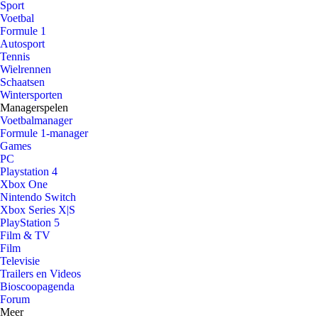
Sport
Voetbal
Formule 1
Autosport
Tennis
Wielrennen
Schaatsen
Wintersporten
Managerspelen
Voetbalmanager
Formule 1-manager
Games
PC
Playstation 4
Xbox One
Nintendo Switch
Xbox Series X|S
PlayStation 5
Film & TV
Film
Televisie
Trailers en Videos
Bioscoopagenda
Forum
Meer