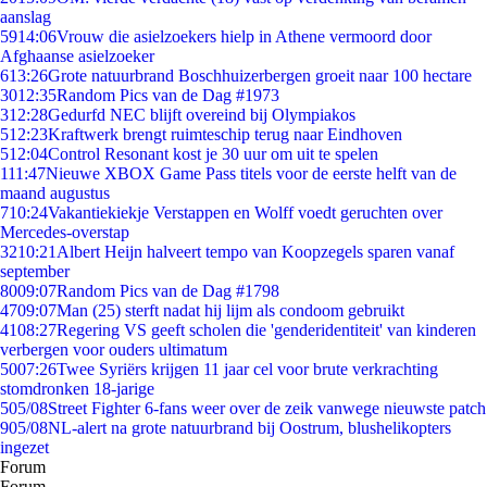
aanslag
59
14:06
Vrouw die asielzoekers hielp in Athene vermoord door
Afghaanse asielzoeker
6
13:26
Grote natuurbrand Boschhuizerbergen groeit naar 100 hectare
30
12:35
Random Pics van de Dag #1973
3
12:28
Gedurfd NEC blijft overeind bij Olympiakos
5
12:23
Kraftwerk brengt ruimteschip terug naar Eindhoven
5
12:04
Control Resonant kost je 30 uur om uit te spelen
1
11:47
Nieuwe XBOX Game Pass titels voor de eerste helft van de
maand augustus
7
10:24
Vakantiekiekje Verstappen en Wolff voedt geruchten over
Mercedes-overstap
32
10:21
Albert Heijn halveert tempo van Koopzegels sparen vanaf
september
80
09:07
Random Pics van de Dag #1798
47
09:07
Man (25) sterft nadat hij lijm als condoom gebruikt
41
08:27
Regering VS geeft scholen die 'genderidentiteit' van kinderen
verbergen voor ouders ultimatum
50
07:26
Twee Syriërs krijgen 11 jaar cel voor brute verkrachting
stomdronken 18-jarige
5
05/08
Street Fighter 6-fans weer over de zeik vanwege nieuwste patch
9
05/08
NL-alert na grote natuurbrand bij Oostrum, blushelikopters
ingezet
Forum
Forum