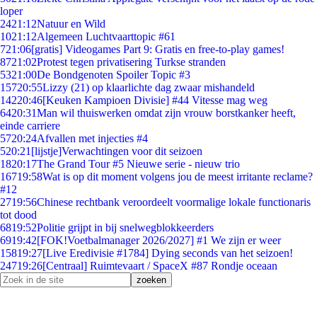
loper
24
21:12
Natuur en Wild
10
21:12
Algemeen Luchtvaarttopic #61
7
21:06
[gratis] Videogames Part 9: Gratis en free-to-play games!
87
21:02
Protest tegen privatisering Turkse stranden
53
21:00
De Bondgenoten Spoiler Topic #3
157
20:55
Lizzy (21) op klaarlichte dag zwaar mishandeld
142
20:46
[Keuken Kampioen Divisie] #44 Vitesse mag weg
64
20:31
Man wil thuiswerken omdat zijn vrouw borstkanker heeft,
einde carriere
57
20:24
Afvallen met injecties #4
5
20:21
[lijstje]Verwachtingen voor dit seizoen
18
20:17
The Grand Tour #5 Nieuwe serie - nieuw trio
167
19:58
Wat is op dit moment volgens jou de meest irritante reclame?
#12
27
19:56
Chinese rechtbank veroordeelt voormalige lokale functionaris
tot dood
68
19:52
Politie grijpt in bij snelwegblokkeerders
69
19:42
[FOK!Voetbalmanager 2026/2027] #1 We zijn er weer
158
19:27
[Live Eredivisie #1784] Dying seconds van het seizoen!
247
19:26
[Centraal] Ruimtevaart / SpaceX #87 Rondje oceaan