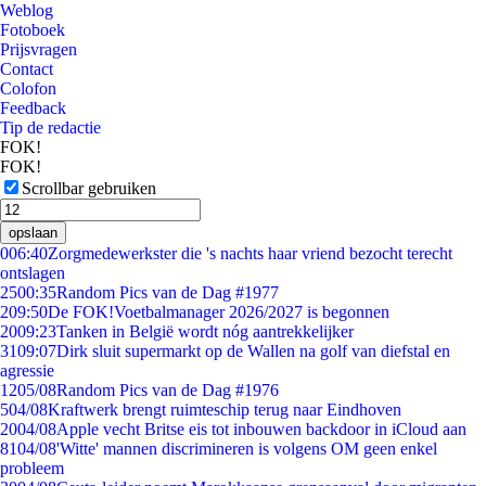
Weblog
Fotoboek
Prijsvragen
Contact
Colofon
Feedback
Tip de redactie
FOK!
FOK!
Scrollbar gebruiken
opslaan
0
06:40
Zorgmedewerkster die 's nachts haar vriend bezocht terecht
ontslagen
25
00:35
Random Pics van de Dag #1977
2
09:50
De FOK!Voetbalmanager 2026/2027 is begonnen
20
09:23
Tanken in België wordt nóg aantrekkelijker
31
09:07
Dirk sluit supermarkt op de Wallen na golf van diefstal en
agressie
12
05/08
Random Pics van de Dag #1976
5
04/08
Kraftwerk brengt ruimteschip terug naar Eindhoven
20
04/08
Apple vecht Britse eis tot inbouwen backdoor in iCloud aan
81
04/08
'Witte' mannen discrimineren is volgens OM geen enkel
probleem