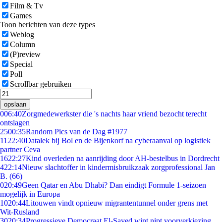
Film & Tv
Games
Toon berichten van deze types
Weblog
Column
(P)review
Special
Poll
Scrollbar gebruiken
opslaan
0
06:40
Zorgmedewerkster die 's nachts haar vriend bezocht terecht
ontslagen
25
00:35
Random Pics van de Dag #1977
11
22:40
Datalek bij Bol en de Bijenkorf na cyberaanval op logistiek
partner Ceva
16
22:27
Kind overleden na aanrijding door AH-bestelbus in Dordrecht
4
22:14
Nieuw slachtoffer in kindermisbruikzaak zorgprofessional Jan
B. (66)
0
20:49
Geen Qatar en Abu Dhabi? Dan eindigt Formule 1-seizoen
mogelijk in Europa
10
20:44
Litouwen vindt opnieuw migrantentunnel onder grens met
Wit-Rusland
30
20:34
Progressieve Democraat El-Sayed wint nipt voorverkiezing