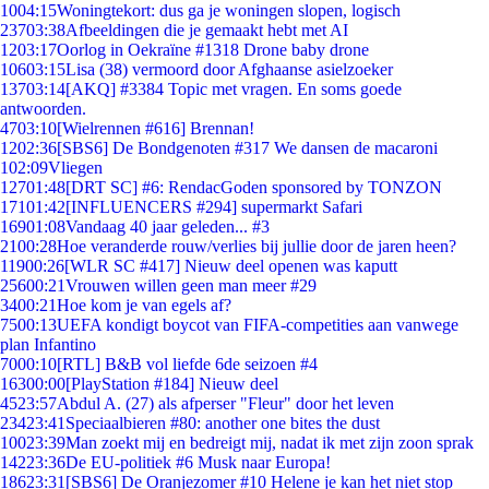
10
04:15
Woningtekort: dus ga je woningen slopen, logisch
237
03:38
Afbeeldingen die je gemaakt hebt met AI
12
03:17
Oorlog in Oekraïne #1318 Drone baby drone
106
03:15
Lisa (38) vermoord door Afghaanse asielzoeker
137
03:14
[AKQ] #3384 Topic met vragen. En soms goede
antwoorden.
47
03:10
[Wielrennen #616] Brennan!
12
02:36
[SBS6] De Bondgenoten #317 We dansen de macaroni
1
02:09
Vliegen
127
01:48
[DRT SC] #6: RendacGoden sponsored by TONZON
171
01:42
[INFLUENCERS #294] supermarkt Safari
169
01:08
Vandaag 40 jaar geleden... #3
21
00:28
Hoe veranderde rouw/verlies bij jullie door de jaren heen?
119
00:26
[WLR SC #417] Nieuw deel openen was kaputt
256
00:21
Vrouwen willen geen man meer #29
34
00:21
Hoe kom je van egels af?
75
00:13
UEFA kondigt boycot van FIFA-competities aan vanwege
plan Infantino
70
00:10
[RTL] B&B vol liefde 6de seizoen #4
163
00:00
[PlayStation #184] Nieuw deel
45
23:57
Abdul A. (27) als afperser "Fleur" door het leven
234
23:41
Speciaalbieren #80: another one bites the dust
100
23:39
Man zoekt mij en bedreigt mij, nadat ik met zijn zoon sprak
142
23:36
De EU-politiek #6 Musk naar Europa!
186
23:31
[SBS6] De Oranjezomer #10 Helene je kan het niet stop