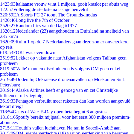
14
23:03
Italiaanse vrouw wint 1 miljoen, gooit kraslot per abuis weg
1
22:57
Vollering de sterkste na lastige heuvelrit
3
20:59
EA Sports FC 27 toont The Grounds-modus
14
20:46
Long live the 7th of October
25
20:27
Random Pics van de Dag #1977
13
20:12
Nederlander (23) aangehouden in Duitsland na snelheid van
235 km/u
16
20:09
Ruim 1 op de 7 Nederlanders gaan deze zomer onverzekerd
op reis
6
19:53
FOK! was even down
25
19:52
Lekker op vakantie naar Afghanistan volgens Taliban geen
probleem
81
19:50
'Witte' mannen discrimineren is volgens OM geen enkel
probleem
26
19:49
Doden bij Oekraïense droneaanvallen op Moskou en Sint-
Petersburg
30
19:44
Alaska Airlines heeft er genoeg van en zet Christelijke
influencer uit vliegtuig
36
19:33
Pentagon verbruikt meer raketten dan kan worden aangevuld,
tekort dreigt
1
18:54
Gears of War: E-Day open beta begint 6 augustus
18
18:16
Spotify bereikt mijlpaal, voor het eerst 300 miljoen premium-
abonnees
27
15:11
Houthi's vallen luchthaven Najran in Saoedi-Arabië aan
20
15:09
OM: vierde verdachte (18) vast op verdenking van beramen