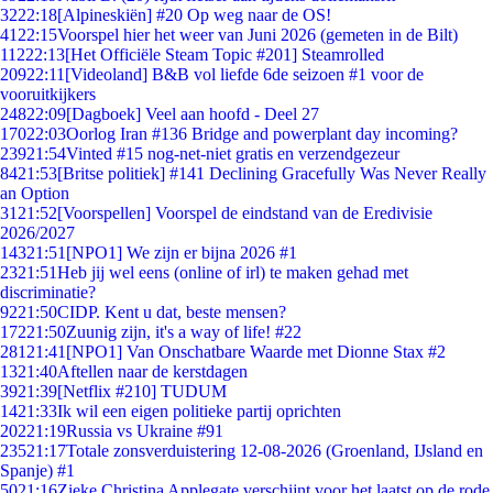
32
22:18
[Alpineskiën] #20 Op weg naar de OS!
41
22:15
Voorspel hier het weer van Juni 2026 (gemeten in de Bilt)
112
22:13
[Het Officiële Steam Topic #201] Steamrolled
209
22:11
[Videoland] B&B vol liefde 6de seizoen #1 voor de
vooruitkijkers
248
22:09
[Dagboek] Veel aan hoofd - Deel 27
170
22:03
Oorlog Iran #136 Bridge and powerplant day incoming?
239
21:54
Vinted #15 nog-net-niet gratis en verzendgezeur
84
21:53
[Britse politiek] #141 Declining Gracefully Was Never Really
an Option
31
21:52
[Voorspellen] Voorspel de eindstand van de Eredivisie
2026/2027
143
21:51
[NPO1] We zijn er bijna 2026 #1
23
21:51
Heb jij wel eens (online of irl) te maken gehad met
discriminatie?
92
21:50
CIDP. Kent u dat, beste mensen?
172
21:50
Zuunig zijn, it's a way of life! #22
281
21:41
[NPO1] Van Onschatbare Waarde met Dionne Stax #2
13
21:40
Aftellen naar de kerstdagen
39
21:39
[Netflix #210] TUDUM
14
21:33
Ik wil een eigen politieke partij oprichten
202
21:19
Russia vs Ukraine #91
235
21:17
Totale zonsverduistering 12-08-2026 (Groenland, IJsland en
Spanje) #1
50
21:16
Zieke Christina Applegate verschijnt voor het laatst op de rode