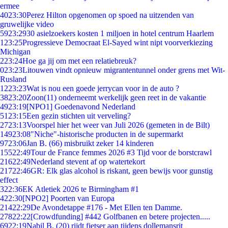
ermee
40
23:30
Perez Hilton opgenomen op spoed na uitzenden van
gruwelijke video
59
23:29
30 asielzoekers kosten 1 miljoen in hotel centrum Haarlem
1
23:25
Progressieve Democraat El-Sayed wint nipt voorverkiezing
Michigan
2
23:24
Hoe ga jij om met een relatiebreuk?
0
23:23
Litouwen vindt opnieuw migrantentunnel onder grens met Wit-
Rusland
12
23:23
Wat is nou een goede jerrycan voor in de auto ?
38
23:20
Zoon(11) onderneemt werkelijk geen reet in de vakantie
49
23:19
[NPO1] Goedenavond Nederland
51
23:15
Een gezin stichten uit verveling?
27
23:13
Voorspel hier het weer van Juli 2026 (gemeten in de Bilt)
149
23:08
"Niche"-historische producten in de supermarkt
97
23:06
Jan B. (66) misbruikt zeker 14 kinderen
155
22:49
Tour de France femmes 2026 #3 Tijd voor de borstcrawl
216
22:49
Nederland stevent af op watertekort
217
22:46
GR: Elk glas alcohol is riskant, geen bewijs voor gunstig
effect
3
22:36
EK Atletiek 2026 te Birmingham #1
4
22:30
[NPO2] Poorten van Europa
214
22:29
De Avondetappe #176 - Met Ellen ten Damme.
278
22:22
[Crowdfunding] #442 Golfbanen en betere projecten.....
69
22:19
Nabil B. (20) rijdt fietser aan tijdens dollemansrit