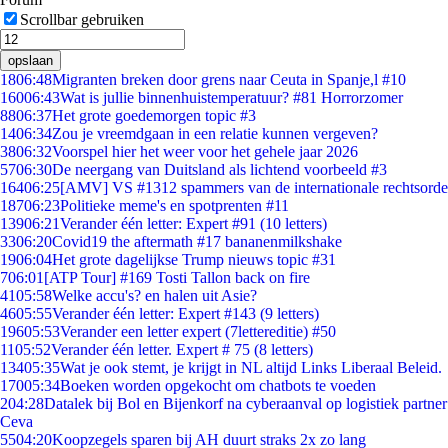
Scrollbar gebruiken
opslaan
18
06:48
Migranten breken door grens naar Ceuta in Spanje,l #10
160
06:43
Wat is jullie binnenhuistemperatuur? #81 Horrorzomer
88
06:37
Het grote goedemorgen topic #3
14
06:34
Zou je vreemdgaan in een relatie kunnen vergeven?
38
06:32
Voorspel hier het weer voor het gehele jaar 2026
57
06:30
De neergang van Duitsland als lichtend voorbeeld #3
164
06:25
[AMV] VS #1312 spammers van de internationale rechtsorde
187
06:23
Politieke meme's en spotprenten #11
139
06:21
Verander één letter: Expert #91 (10 letters)
33
06:20
Covid19 the aftermath #17 bananenmilkshake
19
06:04
Het grote dagelijkse Trump nieuws topic #31
7
06:01
[ATP Tour] #169 Tosti Tallon back on fire
41
05:58
Welke accu's? en halen uit Asie?
46
05:55
Verander één letter: Expert #143 (9 letters)
196
05:53
Verander een letter expert (7lettereditie) #50
11
05:52
Verander één letter. Expert # 75 (8 letters)
134
05:35
Wat je ook stemt, je krijgt in NL altijd Links Liberaal Beleid.
170
05:34
Boeken worden opgekocht om chatbots te voeden
2
04:28
Datalek bij Bol en Bijenkorf na cyberaanval op logistiek partner
Ceva
55
04:20
Koopzegels sparen bij AH duurt straks 2x zo lang