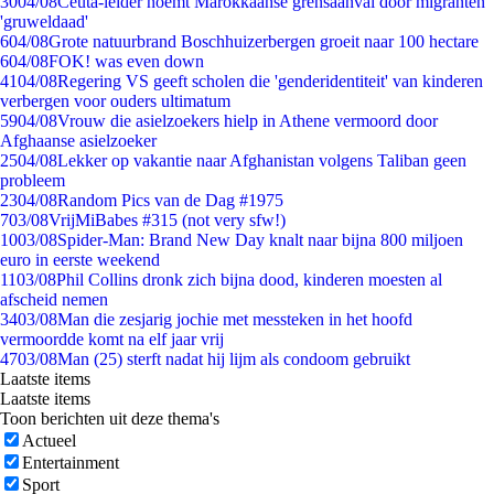
30
04/08
Ceuta-leider noemt Marokkaanse grensaanval door migranten
'gruweldaad'
6
04/08
Grote natuurbrand Boschhuizerbergen groeit naar 100 hectare
6
04/08
FOK! was even down
41
04/08
Regering VS geeft scholen die 'genderidentiteit' van kinderen
verbergen voor ouders ultimatum
59
04/08
Vrouw die asielzoekers hielp in Athene vermoord door
Afghaanse asielzoeker
25
04/08
Lekker op vakantie naar Afghanistan volgens Taliban geen
probleem
23
04/08
Random Pics van de Dag #1975
7
03/08
VrijMiBabes #315 (not very sfw!)
10
03/08
Spider-Man: Brand New Day knalt naar bijna 800 miljoen
euro in eerste weekend
11
03/08
Phil Collins dronk zich bijna dood, kinderen moesten al
afscheid nemen
34
03/08
Man die zesjarig jochie met messteken in het hoofd
vermoordde komt na elf jaar vrij
47
03/08
Man (25) sterft nadat hij lijm als condoom gebruikt
Laatste items
Laatste items
Toon berichten uit deze thema's
Actueel
Entertainment
Sport