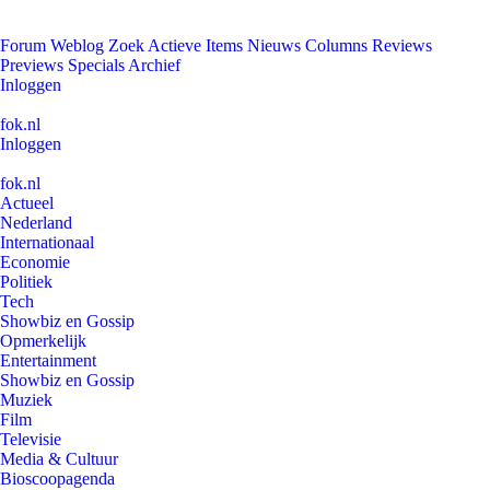
Forum
Weblog
Zoek
Actieve Items
Nieuws
Columns
Reviews
Previews
Specials
Archief
Inloggen
fok.nl
Inloggen
fok.nl
Actueel
Nederland
Internationaal
Economie
Politiek
Tech
Showbiz en Gossip
Opmerkelijk
Entertainment
Showbiz en Gossip
Muziek
Film
Televisie
Media & Cultuur
Bioscoopagenda