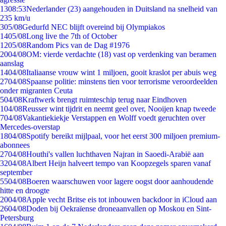
13
08:53
Nederlander (23) aangehouden in Duitsland na snelheid van
235 km/u
3
05/08
Gedurfd NEC blijft overeind bij Olympiakos
14
05/08
Long live the 7th of October
12
05/08
Random Pics van de Dag #1976
20
04/08
OM: vierde verdachte (18) vast op verdenking van beramen
aanslag
14
04/08
Italiaanse vrouw wint 1 miljoen, gooit kraslot per abuis weg
27
04/08
Spaanse politie: minstens tien voor terrorisme veroordeelden
onder migranten Ceuta
5
04/08
Kraftwerk brengt ruimteschip terug naar Eindhoven
1
04/08
Reusser wint tijdrit en neemt geel over, Nooijen knap tweede
7
04/08
Vakantiekiekje Verstappen en Wolff voedt geruchten over
Mercedes-overstap
18
04/08
Spotify bereikt mijlpaal, voor het eerst 300 miljoen premium-
abonnees
27
04/08
Houthi's vallen luchthaven Najran in Saoedi-Arabië aan
32
04/08
Albert Heijn halveert tempo van Koopzegels sparen vanaf
september
55
04/08
Boeren waarschuwen voor lagere oogst door aanhoudende
hitte en droogte
20
04/08
Apple vecht Britse eis tot inbouwen backdoor in iCloud aan
26
04/08
Doden bij Oekraïense droneaanvallen op Moskou en Sint-
Petersburg