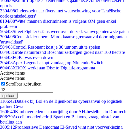
16
04/08
Ruim 1 op de 7 Nederlanders gaan deze zomer onverzekerd
op reis
23
04/08
Onderzoek naar flyers met waarschuwing voor 'Israëlische
oorlogsmisdadigers'
81
04/08
'Witte' mannen discrimineren is volgens OM geen enkel
probleem
5
04/08
Street Fighter 6-fans weer over de zeik vanwege nieuwste patch
30
04/08
Ceuta-leider noemt Marokkaanse grensaanval door migranten
'gruweldaad'
5
04/08
Control Resonant kost je 30 uur om uit te spelen
6
04/08
Grote natuurbrand Boschhuizerbergen groeit naar 100 hectare
6
04/08
FOK! was even down
2
04/08
Apex Legends stopt vandaag op Nintendo Switch
6
04/08
XBOX werkt aan Disc to Digital-programma
Actieve items
Actieve items
Scrollbar gebruiken
opslaan
11
06:42
Datalek bij Bol en de Bijenkorf na cyberaanval op logistiek
partner Ceva
16
06:40
Kind overleden na aanrijding door AH-bestelbus in Dordrecht
8
06:39
Accell, moederbedrijf Sparta en Batavus, vraagt uitstel van
betaling aan
30
05:12
Progressieve Democraat El-Sayed wint nipt voorverkiezing