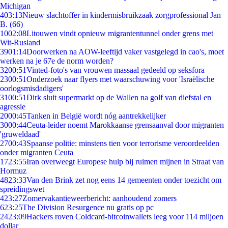
Michigan
4
03:13
Nieuw slachtoffer in kindermisbruikzaak zorgprofessional Jan
B. (66)
10
02:08
Litouwen vindt opnieuw migrantentunnel onder grens met
Wit-Rusland
39
01:14
Doorwerken na AOW-leeftijd vaker vastgelegd in cao's, moet
werken na je 67e de norm worden?
32
00:51
Vinted-foto's van vrouwen massaal gedeeld op seksfora
23
00:51
Onderzoek naar flyers met waarschuwing voor 'Israëlische
oorlogsmisdadigers'
31
00:51
Dirk sluit supermarkt op de Wallen na golf van diefstal en
agressie
20
00:45
Tanken in België wordt nóg aantrekkelijker
30
00:44
Ceuta-leider noemt Marokkaanse grensaanval door migranten
'gruweldaad'
27
00:43
Spaanse politie: minstens tien voor terrorisme veroordeelden
onder migranten Ceuta
17
23:55
Iran overweegt Europese hulp bij ruimen mijnen in Straat van
Hormuz
48
23:33
Van den Brink zet nog eens 14 gemeenten onder toezicht om
spreidingswet
4
23:27
Zomervakantieweerbericht: aanhoudend zomers
6
23:25
The Division Resurgence nu gratis op pc
24
23:09
Hackers roven Coldcard-bitcoinwallets leeg voor 114 miljoen
dollar