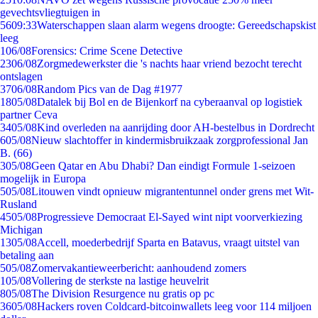
gevechtsvliegtuigen in
56
09:33
Waterschappen slaan alarm wegens droogte: Gereedschapskist
leeg
1
06/08
Forensics: Crime Scene Detective
23
06/08
Zorgmedewerkster die 's nachts haar vriend bezocht terecht
ontslagen
37
06/08
Random Pics van de Dag #1977
18
05/08
Datalek bij Bol en de Bijenkorf na cyberaanval op logistiek
partner Ceva
34
05/08
Kind overleden na aanrijding door AH-bestelbus in Dordrecht
6
05/08
Nieuw slachtoffer in kindermisbruikzaak zorgprofessional Jan
B. (66)
3
05/08
Geen Qatar en Abu Dhabi? Dan eindigt Formule 1-seizoen
mogelijk in Europa
5
05/08
Litouwen vindt opnieuw migrantentunnel onder grens met Wit-
Rusland
45
05/08
Progressieve Democraat El-Sayed wint nipt voorverkiezing
Michigan
13
05/08
Accell, moederbedrijf Sparta en Batavus, vraagt uitstel van
betaling aan
5
05/08
Zomervakantieweerbericht: aanhoudend zomers
1
05/08
Vollering de sterkste na lastige heuvelrit
8
05/08
The Division Resurgence nu gratis op pc
36
05/08
Hackers roven Coldcard-bitcoinwallets leeg voor 114 miljoen