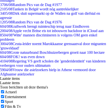
ontslagen
37
06/08
Random Pics van de Dag #1977
21
05/08
Tanken in België wordt nóg aantrekkelijker
34
05/08
Dirk sluit supermarkt op de Wallen na golf van diefstal en
agressie
12
05/08
Random Pics van de Dag #1976
6
04/08
Kraftwerk brengt ruimteschip terug naar Eindhoven
20
04/08
Apple vecht Britse eis tot inbouwen backdoor in iCloud aan
85
04/08
'Witte' mannen discrimineren is volgens OM geen enkel
probleem
30
04/08
Ceuta-leider noemt Marokkaanse grensaanval door migranten
'gruweldaad'
6
04/08
Grote natuurbrand Boschhuizerbergen groeit naar 100 hectare
6
04/08
FOK! was even down
41
04/08
Regering VS geeft scholen die 'genderidentiteit' van kinderen
verbergen voor ouders ultimatum
59
04/08
Vrouw die asielzoekers hielp in Athene vermoord door
Afghaanse asielzoeker
Laatste items
Laatste items
Toon berichten uit deze thema's
Actueel
Entertainment
Sport
Film & Tv