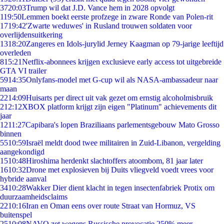
37
20:03
Trump wil dat J.D. Vance hem in 2028 opvolgt
1
19:50
Lemmen boekt eerste profzege in zware Ronde van Polen-rit
17
19:42
'Zwarte weduwes' in Rusland trouwen soldaten voor
overlijdensuitkering
13
18:20
Zangeres en Idols-jurylid Jerney Kaagman op 79-jarige leeftijd
overleden
8
15:21
Netflix-abonnees krijgen exclusieve early access tot uitgebreide
GTA VI trailer
59
14:35
Onlyfans-model met G-cup wil als NASA-ambassadeur naar
maan
22
14:09
Huisarts per direct uit vak gezet om ernstig alcoholmisbruik
2
12:12
XBOX platform krijgt zijn eigen "Platinum" achievements dit
jaar
12
11:27
Capibara's lopen Braziliaans parlementsgebouw Mato Grosso
binnen
55
10:59
Israël meldt dood twee militairen in Zuid-Libanon, vergelding
aangekondigd
15
10:48
Hiroshima herdenkt slachtoffers atoombom, 81 jaar later
16
10:32
Drone met explosieven bij Duits vliegveld voedt vrees voor
hybride aanval
34
10:28
Wakker Dier dient klacht in tegen insectenfabriek Protix om
duurzaamheidsclaims
22
10:16
Iran en Oman eens over route Straat van Hormuz, VS
buitenspel
25
10:08
NAVO zet wegens Russische provocatie 250% meer