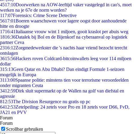
45
17:10
Doorwerken na AOW-leeftijd vaker vastgelegd in cao's, moet
werken na je 67e de norm worden?
1
17:07
Forensics: Crime Scene Detective
56
17:01
Boeren waarschuwen voor lagere oogst door aanhoudende
hitte en droogte
17
16:41
Italiaanse vrouw wint 1 miljoen, gooit kraslot per abuis weg
18
16:36
Datalek bij Bol en de Bijenkorf na cyberaanval op logistiek
partner Ceva
23
16:12
Zorgmedewerkster die 's nachts haar vriend bezocht terecht
ontslagen
36
15:56
Hackers roven Coldcard-bitcoinwallets leeg voor 114 miljoen
dollar
3
15:13
Geen Qatar en Abu Dhabi? Dan eindigt Formule 1-seizoen
mogelijk in Europa
31
13:00
Spaanse politie: minstens tien voor terrorisme veroordeelden
onder migranten Ceuta
34
12:59
Dirk sluit supermarkt op de Wallen na golf van diefstal en
agressie
8
12:53
The Division Resurgence nu gratis op pc
64
12:53
Zetelpeiling: 24 zetels voor Pro en 18 zetels voor D66, FvD,
JA21 en PVV
Forum
Forum
Scrollbar gebruiken