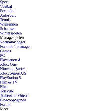
Sport
Voetbal
Formule 1
Autosport
Tennis
Wielrennen
Schaatsen
Wintersporten
Managerspelen
Voetbalmanager
Formule 1-manager
Games
PC
Playstation 4
Xbox One
Nintendo Switch
Xbox Series X|S
PlayStation 5
Film & TV
Film
Televisie
Trailers en Videos
Bioscoopagenda
Forum
Meer