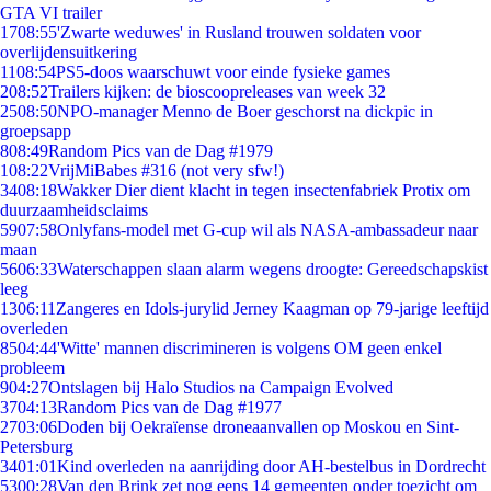
GTA VI trailer
17
08:55
'Zwarte weduwes' in Rusland trouwen soldaten voor
overlijdensuitkering
11
08:54
PS5-doos waarschuwt voor einde fysieke games
2
08:52
Trailers kijken: de bioscoopreleases van week 32
25
08:50
NPO-manager Menno de Boer geschorst na dickpic in
groepsapp
8
08:49
Random Pics van de Dag #1979
1
08:22
VrijMiBabes #316 (not very sfw!)
34
08:18
Wakker Dier dient klacht in tegen insectenfabriek Protix om
duurzaamheidsclaims
59
07:58
Onlyfans-model met G-cup wil als NASA-ambassadeur naar
maan
56
06:33
Waterschappen slaan alarm wegens droogte: Gereedschapskist
leeg
13
06:11
Zangeres en Idols-jurylid Jerney Kaagman op 79-jarige leeftijd
overleden
85
04:44
'Witte' mannen discrimineren is volgens OM geen enkel
probleem
9
04:27
Ontslagen bij Halo Studios na Campaign Evolved
37
04:13
Random Pics van de Dag #1977
27
03:06
Doden bij Oekraïense droneaanvallen op Moskou en Sint-
Petersburg
34
01:01
Kind overleden na aanrijding door AH-bestelbus in Dordrecht
53
00:28
Van den Brink zet nog eens 14 gemeenten onder toezicht om