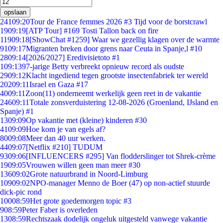
opslaan
241
09:20
Tour de France femmes 2026 #3 Tijd voor de borstcrawl
19
09:19
[ATP Tour] #169 Tosti Tallon back on fire
119
09:18
[ShowChat #1259] Waar we gezellig klagen over de warmte
91
09:17
Migranten breken door grens naar Ceuta in Spanje,l #10
28
09:14
[2026/2027] Eredivisietoto #1
1
09:13
97-jarige Betty verbreekt opnieuw record als oudste
29
09:12
Klacht ingediend tegen grootste insectenfabriek ter wereld
202
09:11
Israel en Gaza #17
40
09:11
Zoon(11) onderneemt werkelijk geen reet in de vakantie
246
09:11
Totale zonsverduistering 12-08-2026 (Groenland, IJsland en
Spanje) #1
13
09:09
Op vakantie met (kleine) kinderen #30
41
09:09
Hoe kom je van egels af?
80
09:08
Meer dan 40 uur werken.
44
09:07
[Netflix #210] TUDUM
93
09:06
[INFLUENCERS #295] Van flodderslinger tot Shrek-crème
19
09:05
Vrouwen willen geen man meer #30
136
09:02
Grote natuurbrand in Noord-Limburg
109
09:02
NPO-manager Menno de Boer (47) op non-actief stuurde
dick-pic rond
100
08:59
Het grote goedemorgen topic #3
9
08:59
Peter Faber is overleden
13
08:59
Rechtszaak dodelijk ongeluk uitgesteld vanwege vakantie