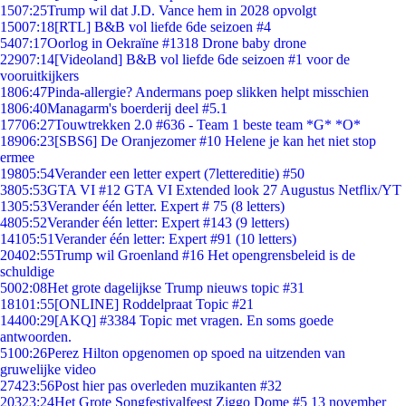
15
07:25
Trump wil dat J.D. Vance hem in 2028 opvolgt
150
07:18
[RTL] B&B vol liefde 6de seizoen #4
54
07:17
Oorlog in Oekraïne #1318 Drone baby drone
229
07:14
[Videoland] B&B vol liefde 6de seizoen #1 voor de
vooruitkijkers
18
06:47
Pinda-allergie? Andermans poep slikken helpt misschien
18
06:40
Managarm's boerderij deel #5.1
177
06:27
Touwtrekken 2.0 #636 - Team 1 beste team *G* *O*
189
06:23
[SBS6] De Oranjezomer #10 Helene je kan het niet stop
ermee
198
05:54
Verander een letter expert (7lettereditie) #50
38
05:53
GTA VI #12 GTA VI Extended look 27 Augustus Netflix/YT
13
05:53
Verander één letter. Expert # 75 (8 letters)
48
05:52
Verander één letter: Expert #143 (9 letters)
141
05:51
Verander één letter: Expert #91 (10 letters)
204
02:55
Trump wil Groenland #16 Het opengrensbeleid is de
schuldige
50
02:08
Het grote dagelijkse Trump nieuws topic #31
181
01:55
[ONLINE] Roddelpraat Topic #21
144
00:29
[AKQ] #3384 Topic met vragen. En soms goede
antwoorden.
51
00:26
Perez Hilton opgenomen op spoed na uitzenden van
gruwelijke video
274
23:56
Post hier pas overleden muzikanten #32
203
23:24
Het Grote Songfestivalfeest Ziggo Dome #5 13 november