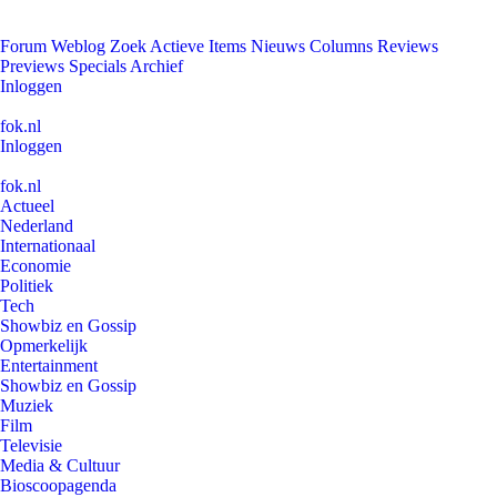
Forum
Weblog
Zoek
Actieve Items
Nieuws
Columns
Reviews
Previews
Specials
Archief
Inloggen
fok.nl
Inloggen
fok.nl
Actueel
Nederland
Internationaal
Economie
Politiek
Tech
Showbiz en Gossip
Opmerkelijk
Entertainment
Showbiz en Gossip
Muziek
Film
Televisie
Media & Cultuur
Bioscoopagenda