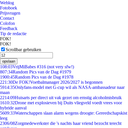
Weblog
Fotoboek
Prijsvragen
Contact
Colofon
Feedback
Tip de redactie
FOK!
FOK!
Scrollbar gebruiken
opslaan
1
08:03
VrijMiBabes #316 (not very sfw!)
8
07:34
Random Pics van de Dag #1979
19
00:45
Random Pics van de Dag #1978
2
21:30
De FOK!Voetbalmanager 2026/2027 is begonnen
59
14:35
Onlyfans-model met G-cup wil als NASA-ambassadeur naar
maan
22
14:09
Huisarts per direct uit vak gezet om ernstig alcoholmisbruik
16
10:32
Drone met explosieven bij Duits vliegveld voedt vrees voor
hybride aanval
56
09:33
Waterschappen slaan alarm wegens droogte: Gereedschapskist
leeg
23
06/08
Zorgmedewerkster die 's nachts haar vriend bezocht terecht