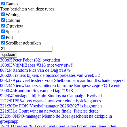
Games
Toon berichten van deze types
Weblog
Column
(P)review
Special
Poll
Scrollbar gebruiken
opslaan
3
09:05
Peter Faber (82) overleden
1
08:03
VrijMiBabes #316 (not very sfw!)
8
07:34
Random Pics van de Dag #1979
2
05:00
Trailers kijken: de bioscoopreleases van week 32
0
03:37
Ajax veel te sterk voor Shelbourne, maar houdt schade beperkt
0
02:34
Nieuwkomers schitteren bij ruime Europese zege FC Twente
19
00:45
Random Pics van de Dag #1978
9
22:04
Ontslagen bij Halo Studios na Campaign Evolved
11
22:01
PS5-doos waarschuwt voor einde fysieke games
2
21:30
De FOK!Voetbalmanager 2026/2027 is begonnen
2
21:03
Le Court wint na nerveuze finale, Pieterse derde
25
20:40
NPO-manager Menno de Boer geschorst na dickpic in
groepsapp
19
20:11
Duitser (93) crasht met quad tegen boom, vier gewonden