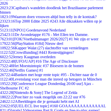
2026
20
23:23
Capibara's wandelen doodleuk het Braziliaanse parlement
binnen
18
23:19
Waarom doen vrouwen altijd hun telly in de kontzak?
233
23:16
Top 2000 Editie 2025 #243 Alle dikzakken willen op je
lijken
51
23:11
[NPO1] Goedenavond Nederland
254
23:11
De Avondetappe #176 - Met Ellen ten Damme.
76
23:01
[FOK!Voetbalmanager 2026/2027] #1 We zijn er weer
179
22:56
[PlayStation #184] Nieuw deel
109
22:56
Kapper Walat (27) slachtoffer van vernielingen
11
22:52
[Crowdfunding] #443 Rentestijgingen?
60
22:52
Jerney Kaagman overleden
255
22:48
[UFO/UAP] #16 The Age of Disclosure
75
22:48
Het Moestuintopic #37 Bloesem in de bomen
55
22:46
[Netflix Games] #1
267
22:44
Banken met hoge rente topic #95 - Dichter naar de 0
11
22:40
Levenslang voor man die inreed op betogers in München
195
22:29
[Conference League Donderdag 20:00 uur] Ajax -
Shelbourne FC #2
43
22:28
[Nintendo & Sony] The Legend of Zelda
180
22:22
Post hier zo vaak mogelijk om 22:22 uur #76
246
22:12
Afbeeldingen die je gemaakt hebt met AI
216
22:05
[UEL/ECL live topic] #160 GOAAAAAAAAAAAAAL
8
21:45
[gratis] Videogames Part 9: Gratis en free-to-play games!