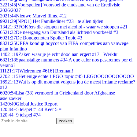
32
21:45
[Voorspellen] Voorspel de eindstand van de Eredivisie
2026/2027
20
21:44
Nieuwe Marvel films. #12
99
21:39
[NPO1] Het Familiediner #23 - te allen tijden
134
21:33
FOK!ers die stoppen met alcohol - waar we stoppen #21
65
21:32
De neergang van Duitsland als lichtend voorbeeld #3
69
21:27
De Bondgenoten Spoiler Topic #3
83
21:25
UEFA kondigt boycot van FIFA-competities aan vanwege
plan Infantino
140
21:19
Zaken waar je je echt dood aan ergert #17 - Werklui
68
21:18
Spaanstalige nummers #34 A que calor nos pasaremos por el
verano?
111
21:17
[Wielrennen #616] Brennan!
270
21:15
Het enige echte LEGO-topic #45 LEGOOOOOOOOOOO
169
21:13
Wat is op dit moment volgens jou de meest irritante reclame?
#12
60
20:54
Lisa (38) vermoord in Griekenland door Afghaanse
asielzoeker
14
20:49
Global Justice Report
1
20:44
+5 telspel #144 Keer 5 =
1
20:44
+9 telspel #74