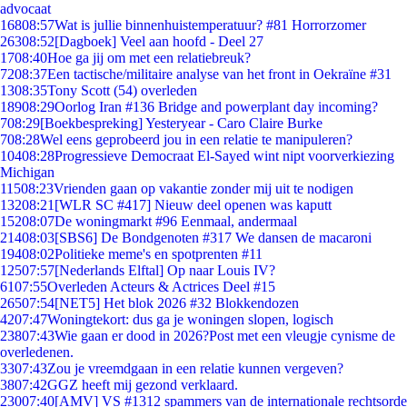
advocaat
168
08:57
Wat is jullie binnenhuistemperatuur? #81 Horrorzomer
263
08:52
[Dagboek] Veel aan hoofd - Deel 27
17
08:40
Hoe ga jij om met een relatiebreuk?
72
08:37
Een tactische/militaire analyse van het front in Oekraïne #31
13
08:35
Tony Scott (54) overleden
189
08:29
Oorlog Iran #136 Bridge and powerplant day incoming?
7
08:29
[Boekbespreking] Yesteryear - Caro Claire Burke
7
08:28
Wel eens geprobeerd jou in een relatie te manipuleren?
104
08:28
Progressieve Democraat El-Sayed wint nipt voorverkiezing
Michigan
115
08:23
Vrienden gaan op vakantie zonder mij uit te nodigen
132
08:21
[WLR SC #417] Nieuw deel openen was kaputt
152
08:07
De woningmarkt #96 Eenmaal, andermaal
214
08:03
[SBS6] De Bondgenoten #317 We dansen de macaroni
194
08:02
Politieke meme's en spotprenten #11
125
07:57
[Nederlands Elftal] Op naar Louis IV?
61
07:55
Overleden Acteurs & Actrices Deel #15
265
07:54
[NET5] Het blok 2026 #32 Blokkendozen
42
07:47
Woningtekort: dus ga je woningen slopen, logisch
238
07:43
Wie gaan er dood in 2026?Post met een vleugje cynisme de
overledenen.
33
07:43
Zou je vreemdgaan in een relatie kunnen vergeven?
38
07:42
GGZ heeft mij gezond verklaard.
230
07:40
[AMV] VS #1312 spammers van de internationale rechtsorde