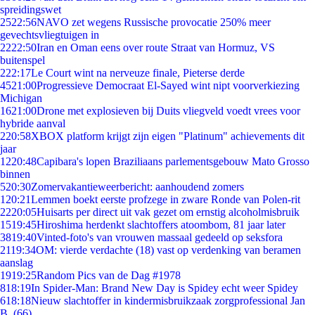
spreidingswet
25
22:56
NAVO zet wegens Russische provocatie 250% meer
gevechtsvliegtuigen in
22
22:50
Iran en Oman eens over route Straat van Hormuz, VS
buitenspel
2
22:17
Le Court wint na nerveuze finale, Pieterse derde
45
21:00
Progressieve Democraat El-Sayed wint nipt voorverkiezing
Michigan
16
21:00
Drone met explosieven bij Duits vliegveld voedt vrees voor
hybride aanval
2
20:58
XBOX platform krijgt zijn eigen "Platinum" achievements dit
jaar
12
20:48
Capibara's lopen Braziliaans parlementsgebouw Mato Grosso
binnen
5
20:30
Zomervakantieweerbericht: aanhoudend zomers
1
20:21
Lemmen boekt eerste profzege in zware Ronde van Polen-rit
22
20:05
Huisarts per direct uit vak gezet om ernstig alcoholmisbruik
15
19:45
Hiroshima herdenkt slachtoffers atoombom, 81 jaar later
38
19:40
Vinted-foto's van vrouwen massaal gedeeld op seksfora
21
19:34
OM: vierde verdachte (18) vast op verdenking van beramen
aanslag
19
19:25
Random Pics van de Dag #1978
8
18:19
In Spider-Man: Brand New Day is Spidey echt weer Spidey
6
18:18
Nieuw slachtoffer in kindermisbruikzaak zorgprofessional Jan
B. (66)