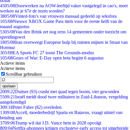
dollar
45
05/08
Doorwerken na AOW-leeftijd vaker vastgelegd in cao's, moet
werken na je 67e de norm worden?
38
05/08
Vinted-foto's van vrouwen massaal gedeeld op seksfora
1
05/08
Nieuwe XBOX Game Pass titels voor de eerste helft van de
maand augustus
53
05/08
Van den Brink zet nog eens 14 gemeenten onder toezicht om
spreidingswet
18
05/08
Iran overweegt Europese hulp bij ruimen mijnen in Straat van
Hormuz
3
05/08
EA Sports FC 27 toont The Grounds-modus
1
05/08
Gears of War: E-Day open beta begint 6 augustus
Actieve items
Actieve items
Scrollbar gebruiken
opslaan
20
09:22
Duitser (93) crasht met quad tegen boom, vier gewonden
55
09:21
Israël meldt dood twee militairen in Zuid-Libanon, vergelding
aangekondigd
3
09:18
Peter Faber (82) overleden
13
09:08
Accell, moederbedrijf Sparta en Batavus, vraagt uitstel van
betaling aan
37
09:06
Trump wil dat J.D. Vance hem in 2028 opvolgt
8
09:04
Netflix-abonnees krijgen exclusieve early access tot uitgebreide