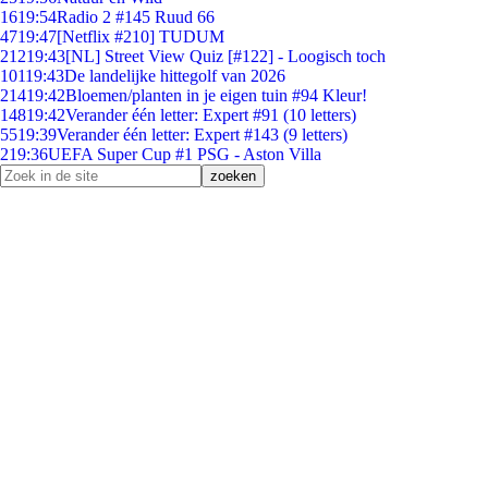
16
19:54
Radio 2 #145 Ruud 66
47
19:47
[Netflix #210] TUDUM
212
19:43
[NL] Street View Quiz [#122] - Loogisch toch
101
19:43
De landelijke hittegolf van 2026
214
19:42
Bloemen/planten in je eigen tuin #94 Kleur!
148
19:42
Verander één letter: Expert #91 (10 letters)
55
19:39
Verander één letter: Expert #143 (9 letters)
2
19:36
UEFA Super Cup #1 PSG - Aston Villa