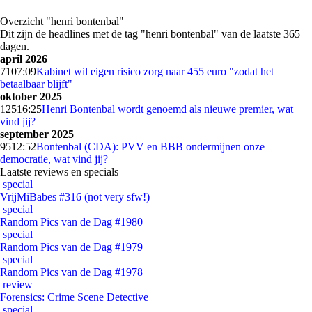
Overzicht "henri bontenbal"
Dit zijn de headlines met de tag "henri bontenbal" van de laatste 365
dagen.
april 2026
71
07:09
Kabinet wil eigen risico zorg naar 455 euro "zodat het
betaalbaar blijft"
oktober 2025
125
16:25
Henri Bontenbal wordt genoemd als nieuwe premier, wat
vind jij?
september 2025
95
12:52
Bontenbal (CDA): PVV en BBB ondermijnen onze
democratie, wat vind jij?
Laatste reviews en specials
special
VrijMiBabes #316 (not very sfw!)
special
Random Pics van de Dag #1980
special
Random Pics van de Dag #1979
special
Random Pics van de Dag #1978
review
Forensics: Crime Scene Detective
special