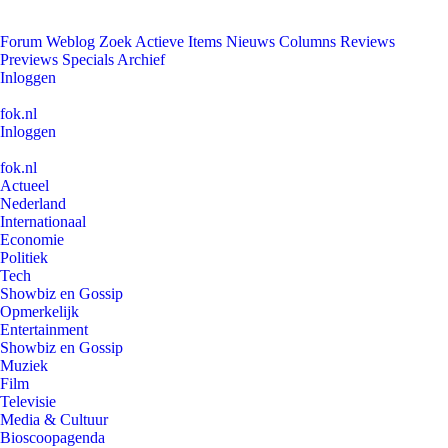
Forum
Weblog
Zoek
Actieve Items
Nieuws
Columns
Reviews
Previews
Specials
Archief
Inloggen
fok.nl
Inloggen
fok.nl
Actueel
Nederland
Internationaal
Economie
Politiek
Tech
Showbiz en Gossip
Opmerkelijk
Entertainment
Showbiz en Gossip
Muziek
Film
Televisie
Media & Cultuur
Bioscoopagenda