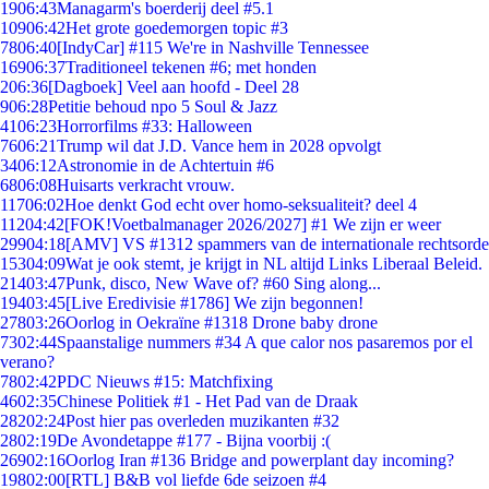
19
06:43
Managarm's boerderij deel #5.1
109
06:42
Het grote goedemorgen topic #3
78
06:40
[IndyCar] #115 We're in Nashville Tennessee
169
06:37
Traditioneel tekenen #6; met honden
2
06:36
[Dagboek] Veel aan hoofd - Deel 28
9
06:28
Petitie behoud npo 5 Soul & Jazz
41
06:23
Horrorfilms #33: Halloween
76
06:21
Trump wil dat J.D. Vance hem in 2028 opvolgt
34
06:12
Astronomie in de Achtertuin #6
68
06:08
Huisarts verkracht vrouw.
117
06:02
Hoe denkt God echt over homo-seksualiteit? deel 4
112
04:42
[FOK!Voetbalmanager 2026/2027] #1 We zijn er weer
299
04:18
[AMV] VS #1312 spammers van de internationale rechtsorde
153
04:09
Wat je ook stemt, je krijgt in NL altijd Links Liberaal Beleid.
214
03:47
Punk, disco, New Wave of? #60 Sing along...
194
03:45
[Live Eredivisie #1786] We zijn begonnen!
278
03:26
Oorlog in Oekraïne #1318 Drone baby drone
73
02:44
Spaanstalige nummers #34 A que calor nos pasaremos por el
verano?
78
02:42
PDC Nieuws #15: Matchfixing
46
02:35
Chinese Politiek #1 - Het Pad van de Draak
282
02:24
Post hier pas overleden muzikanten #32
28
02:19
De Avondetappe #177 - Bijna voorbij :(
269
02:16
Oorlog Iran #136 Bridge and powerplant day incoming?
198
02:00
[RTL] B&B vol liefde 6de seizoen #4