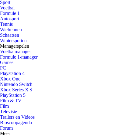
Sport
Voetbal
Formule 1
Autosport
Tennis
Wielrennen
Schaatsen
Wintersporten
Managerspelen
Voetbalmanager
Formule 1-manager
Games
PC
Playstation 4
Xbox One
Nintendo Switch
Xbox Series X|S
PlayStation 5
Film & TV
Film
Televisie
Trailers en Videos
Bioscoopagenda
Forum
Meer