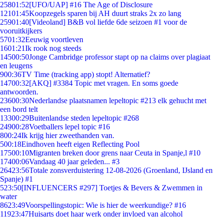
258
01:52
[UFO/UAP] #16 The Age of Disclosure
121
01:45
Koopzegels sparen bij AH duurt straks 2x zo lang
259
01:40
[Videoland] B&B vol liefde 6de seizoen #1 voor de
vooruitkijkers
57
01:32
Eeuwig voortleven
16
01:21
Ik rook nog steeds
145
00:50
Jonge Cambridge professor stapt op na claims over plagiaat
en leugens
9
00:36
TV Time (tracking app) stopt! Alternatief?
147
00:32
[AKQ] #3384 Topic met vragen. En soms goede
antwoorden.
236
00:30
Nederlandse plaatsnamen lepeltopic #213 elk gehucht met
een bord telt
133
00:29
Buitenlandse steden lepeltopic #268
249
00:28
Voetballers lepel topic #16
8
00:24
Ik krijg hier zweethanden van.
5
00:18
Eindhoven heeft eigen Reflecting Pool
175
00:10
Migranten breken door grens naar Ceuta in Spanje,l #10
174
00:06
Vandaag 40 jaar geleden... #3
264
23:56
Totale zonsverduistering 12-08-2026 (Groenland, IJsland en
Spanje) #1
5
23:50
[INFLUENCERS #297] Toetjes & Bevers & Zwemmen in
water
86
23:49
Voorspellingstopic: Wie is hier de weerkundige? #16
119
23:47
Huisarts doet haar werk onder invloed van alcohol