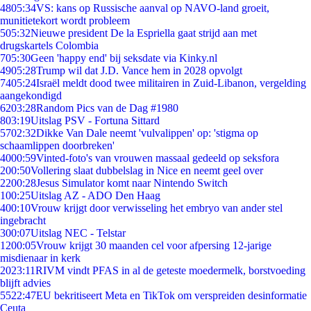
48
05:34
VS: kans op Russische aanval op NAVO-land groeit,
munitietekort wordt probleem
5
05:32
Nieuwe president De la Espriella gaat strijd aan met
drugskartels Colombia
7
05:30
Geen 'happy end' bij seksdate via Kinky.nl
49
05:28
Trump wil dat J.D. Vance hem in 2028 opvolgt
74
05:24
Israël meldt dood twee militairen in Zuid-Libanon, vergelding
aangekondigd
62
03:28
Random Pics van de Dag #1980
8
03:19
Uitslag PSV - Fortuna Sittard
57
02:32
Dikke Van Dale neemt 'vulvalippen' op: 'stigma op
schaamlippen doorbreken'
40
00:59
Vinted-foto's van vrouwen massaal gedeeld op seksfora
2
00:50
Vollering slaat dubbelslag in Nice en neemt geel over
22
00:28
Jesus Simulator komt naar Nintendo Switch
1
00:25
Uitslag AZ - ADO Den Haag
4
00:10
Vrouw krijgt door verwisseling het embryo van ander stel
ingebracht
3
00:07
Uitslag NEC - Telstar
12
00:05
Vrouw krijgt 30 maanden cel voor afpersing 12-jarige
misdienaar in kerk
20
23:11
RIVM vindt PFAS in al de geteste moedermelk, borstvoeding
blijft advies
55
22:47
EU bekritiseert Meta en TikTok om verspreiden desinformatie
Ceuta