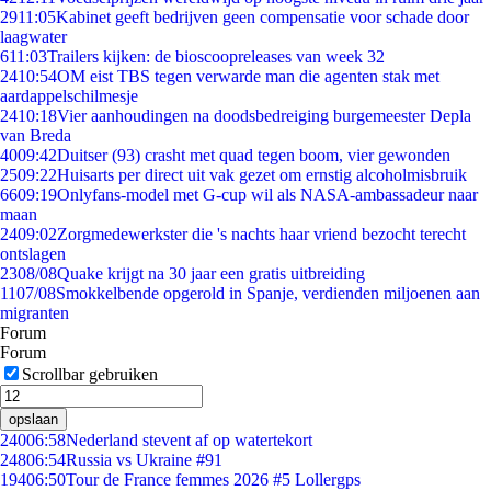
29
11:05
Kabinet geeft bedrijven geen compensatie voor schade door
laagwater
6
11:03
Trailers kijken: de bioscoopreleases van week 32
24
10:54
OM eist TBS tegen verwarde man die agenten stak met
aardappelschilmesje
24
10:18
Vier aanhoudingen na doodsbedreiging burgemeester Depla
van Breda
40
09:42
Duitser (93) crasht met quad tegen boom, vier gewonden
25
09:22
Huisarts per direct uit vak gezet om ernstig alcoholmisbruik
66
09:19
Onlyfans-model met G-cup wil als NASA-ambassadeur naar
maan
24
09:02
Zorgmedewerkster die 's nachts haar vriend bezocht terecht
ontslagen
23
08/08
Quake krijgt na 30 jaar een gratis uitbreiding
11
07/08
Smokkelbende opgerold in Spanje, verdienden miljoenen aan
migranten
Forum
Forum
Scrollbar gebruiken
opslaan
240
06:58
Nederland stevent af op watertekort
248
06:54
Russia vs Ukraine #91
194
06:50
Tour de France femmes 2026 #5 Lollergps