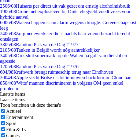
maan
25
06/08
Huisarts per direct uit vak gezet om ernstig alcoholmisbruik
19
06/08
Drone met explosieven bij Duits vliegveld voedt vrees voor
hybride aanval
60
06/08
Waterschappen slaan alarm wegens droogte: Gereedschapskist
leeg
24
06/08
Zorgmedewerkster die 's nachts haar vriend bezocht terecht
ontslagen
38
06/08
Random Pics van de Dag #1977
21
05/08
Tanken in België wordt nóg aantrekkelijker
34
05/08
Dirk sluit supermarkt op de Wallen na golf van diefstal en
agressie
12
05/08
Random Pics van de Dag #1976
6
04/08
Kraftwerk brengt ruimteschip terug naar Eindhoven
20
04/08
Apple vecht Britse eis tot inbouwen backdoor in iCloud aan
85
04/08
'Witte' mannen discrimineren is volgens OM geen enkel
probleem
Laatste items
Laatste items
Toon berichten uit deze thema's
Actueel
Entertainment
Sport
Film & Tv
Games