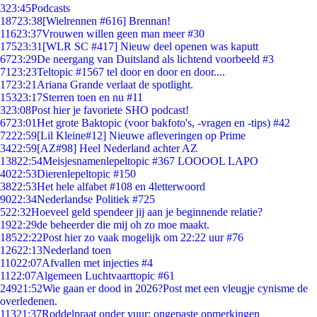
3
23:45
Podcasts
187
23:38
[Wielrennen #616] Brennan!
116
23:37
Vrouwen willen geen man meer #30
175
23:31
[WLR SC #417] Nieuw deel openen was kaputt
67
23:29
De neergang van Duitsland als lichtend voorbeeld #3
71
23:23
Teltopic #1567 tel door en door en door....
17
23:21
Ariana Grande verlaat de spotlight.
153
23:17
Sterren toen en nu #11
3
23:08
Post hier je favoriete SHO podcast!
67
23:01
Het grote Baktopic (voor bakfoto's, -vragen en -tips) #42
72
22:59
[Lil Kleine#12] Nieuwe afleveringen op Prime
34
22:59
[AZ#98] Heel Nederland achter AZ
138
22:54
Meisjesnamenlepeltopic #367 LOOOOL LAPO
40
22:53
Dierenlepeltopic #150
38
22:53
Het hele alfabet #108 en 4letterwoord
90
22:34
Nederlandse Politiek #725
5
22:32
Hoeveel geld spendeer jij aan je beginnende relatie?
19
22:29
de beheerder die mij oh zo moe maakt.
185
22:22
Post hier zo vaak mogelijk om 22:22 uur #76
126
22:13
Nederland toen
110
22:07
Afvallen met injecties #4
11
22:07
Algemeen Luchtvaarttopic #61
249
21:52
Wie gaan er dood in 2026?Post met een vleugje cynisme de
overledenen.
113
21:37
Roddelpraat onder vuur: ongepaste opmerkingen