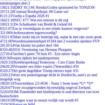
minderjarigen deel 2
136
21:35
[DRT SC] #6: RendacGoden sponsored by TONZON
297
21:28
Centraal Bordspeltopic #8 Game on!
81
21:23
Vuelta a España 2026 #1
184
21:18
NEC #77: Wat een seizoen is dit zeg
100
21:11
De Schatkamer van Beeld & Geluid #4
63
21:07
Zou je vreemdgaan in een relatie kunnen vergeven?
3
21:06
Scholensysteem tegenwoordig?
103
21:05
Man zoekt mij en bedreigt mij, nadat ik met zijn zoon sprak
47
21:00
Woordensamenstelspel #1184 met 2 woorden spreken SVP
281
20:54
Van kleuter tot puber deel 184
83
20:48
2010: Vermissing van Herman Ploegstra
227
20:47
archito's jaren '70 huis #5 - Een nieuw begin
8
20:36
Poepen tijdens het tandenpoetsen
18
20:31
[Boekbespreking] Yesteryear - Caro Claire Burke
206
20:29
Verander een letter expert (7lettereditie) #50
63
20:27
Het grote dagelijkse Trump nieuws topic #31
23
20:22
Weer een parkeergarage dicht in Dordrecht, auto's zo snel
mogelijk weg
180
20:19
Touwtrekken 2.0 #636 - Team 1 beste team *G* *O*
26
20:07
Twee zwaargewonden bij eenzijdig ongeval Zeeland.
52
20:05
OM-Teamleider met kinderporno is oud-directeur van twee
basisscholen
166
19:58
Dingen waar je enorm vrolijk van wordt #3
25
19:56
Natuur en Wild