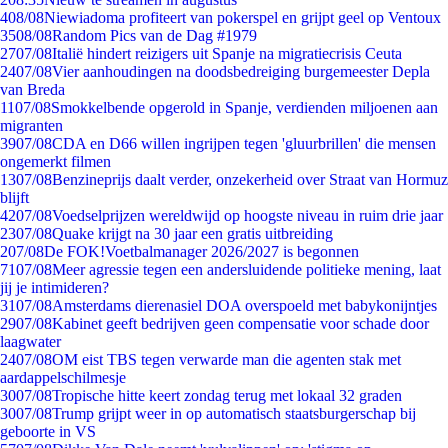
4
08/08
Niewiadoma profiteert van pokerspel en grijpt geel op Ventoux
35
08/08
Random Pics van de Dag #1979
27
07/08
Italië hindert reizigers uit Spanje na migratiecrisis Ceuta
24
07/08
Vier aanhoudingen na doodsbedreiging burgemeester Depla
van Breda
11
07/08
Smokkelbende opgerold in Spanje, verdienden miljoenen aan
migranten
39
07/08
CDA en D66 willen ingrijpen tegen 'gluurbrillen' die mensen
ongemerkt filmen
13
07/08
Benzineprijs daalt verder, onzekerheid over Straat van Hormuz
blijft
42
07/08
Voedselprijzen wereldwijd op hoogste niveau in ruim drie jaar
23
07/08
Quake krijgt na 30 jaar een gratis uitbreiding
2
07/08
De FOK!Voetbalmanager 2026/2027 is begonnen
71
07/08
Meer agressie tegen een andersluidende politieke mening, laat
jij je intimideren?
31
07/08
Amsterdams dierenasiel DOA overspoeld met babykonijntjes
29
07/08
Kabinet geeft bedrijven geen compensatie voor schade door
laagwater
24
07/08
OM eist TBS tegen verwarde man die agenten stak met
aardappelschilmesje
30
07/08
Tropische hitte keert zondag terug met lokaal 32 graden
30
07/08
Trump grijpt weer in op automatisch staatsburgerschap bij
geboorte in VS