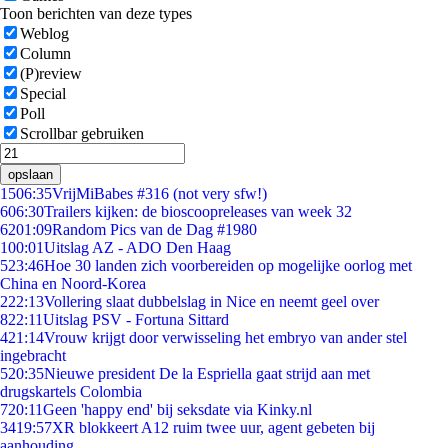
Toon berichten van deze types
Weblog
Column
(P)review
Special
Poll
Scrollbar gebruiken
opslaan
15
06:35
VrijMiBabes #316 (not very sfw!)
6
06:30
Trailers kijken: de bioscoopreleases van week 32
62
01:09
Random Pics van de Dag #1980
1
00:01
Uitslag AZ - ADO Den Haag
5
23:46
Hoe 30 landen zich voorbereiden op mogelijke oorlog met
China en Noord-Korea
2
22:13
Vollering slaat dubbelslag in Nice en neemt geel over
8
22:11
Uitslag PSV - Fortuna Sittard
4
21:14
Vrouw krijgt door verwisseling het embryo van ander stel
ingebracht
5
20:35
Nieuwe president De la Espriella gaat strijd aan met
drugskartels Colombia
7
20:11
Geen 'happy end' bij seksdate via Kinky.nl
34
19:57
XR blokkeert A12 ruim twee uur, agent gebeten bij
aanhouding