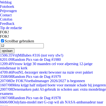
Weblog
Fotoboek
Prijsvragen
Contact
Colofon
Feedback
Tip de redactie
FOK!
FOK!
Scrollbar gebruiken
opslaan
15
06:35
VrijMiBabes #316 (not very sfw!)
62
01:09
Random Pics van de Dag #1980
12
09:49
Vrouw krijgt 30 maanden cel voor afpersing 12-jarige
misdienaar in kerk
47
09:46
PostNL-bezorger steekt bewoner na ruzie over pakket
35
08/08
Random Pics van de Dag #1979
2
07/08
De FOK!Voetbalmanager 2026/2027 is begonnen
16
07/08
Meta krijgt half miljard boete voor mentale schade bij jongeren
20
07/08
Denemarken pakt AI-gebruik in scholen aan: extra mondelinge
examens
19
07/08
Random Pics van de Dag #1978
66
06/08
Onlyfans-model met G-cup wil als NASA-ambassadeur naar