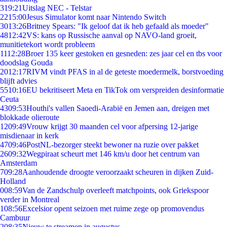
3
19:21
Uitslag NEC - Telstar
22
15:00
Jesus Simulator komt naar Nintendo Switch
30
13:26
Britney Spears: "Ik geloof dat ik heb gefaald als moeder"
48
12:42
VS: kans op Russische aanval op NAVO-land groeit,
munitietekort wordt probleem
11
12:28
Broer 135 keer gestoken en gesneden: zes jaar cel en tbs voor
doodslag Gouda
20
12:17
RIVM vindt PFAS in al de geteste moedermelk, borstvoeding
blijft advies
55
10:16
EU bekritiseert Meta en TikTok om verspreiden desinformatie
Ceuta
43
09:53
Houthi's vallen Saoedi-Arabië en Jemen aan, dreigen met
blokkade olieroute
12
09:49
Vrouw krijgt 30 maanden cel voor afpersing 12-jarige
misdienaar in kerk
47
09:46
PostNL-bezorger steekt bewoner na ruzie over pakket
26
09:32
Wegpiraat scheurt met 146 km/u door het centrum van
Amsterdam
7
09:28
Aanhoudende droogte veroorzaakt scheuren in dijken Zuid-
Holland
0
08:59
Van de Zandschulp overleeft matchpoints, ook Griekspoor
verder in Montreal
1
08:56
Excelsior opent seizoen met ruime zege op promovendus
Cambuur
2
08:35
Nieuw te streamen in augustus