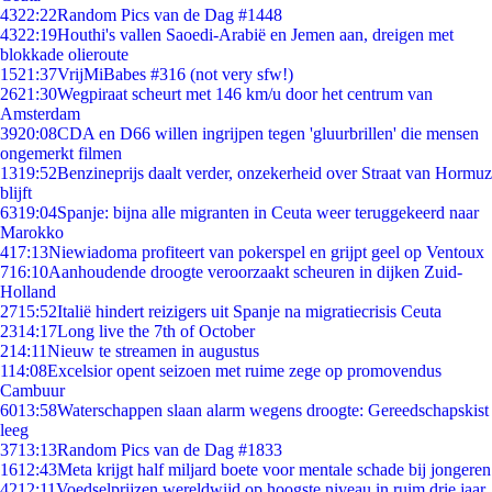
43
22:22
Random Pics van de Dag #1448
43
22:19
Houthi's vallen Saoedi-Arabië en Jemen aan, dreigen met
blokkade olieroute
15
21:37
VrijMiBabes #316 (not very sfw!)
26
21:30
Wegpiraat scheurt met 146 km/u door het centrum van
Amsterdam
39
20:08
CDA en D66 willen ingrijpen tegen 'gluurbrillen' die mensen
ongemerkt filmen
13
19:52
Benzineprijs daalt verder, onzekerheid over Straat van Hormuz
blijft
63
19:04
Spanje: bijna alle migranten in Ceuta weer teruggekeerd naar
Marokko
4
17:13
Niewiadoma profiteert van pokerspel en grijpt geel op Ventoux
7
16:10
Aanhoudende droogte veroorzaakt scheuren in dijken Zuid-
Holland
27
15:52
Italië hindert reizigers uit Spanje na migratiecrisis Ceuta
23
14:17
Long live the 7th of October
2
14:11
Nieuw te streamen in augustus
1
14:08
Excelsior opent seizoen met ruime zege op promovendus
Cambuur
60
13:58
Waterschappen slaan alarm wegens droogte: Gereedschapskist
leeg
37
13:13
Random Pics van de Dag #1833
16
12:43
Meta krijgt half miljard boete voor mentale schade bij jongeren
42
12:11
Voedselprijzen wereldwijd op hoogste niveau in ruim drie jaar