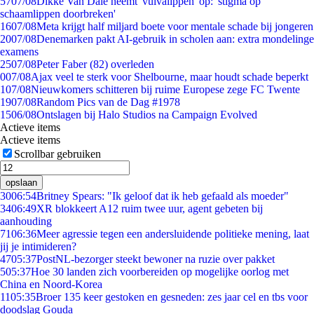
57
07/08
Dikke Van Dale neemt 'vulvalippen' op: 'stigma op
schaamlippen doorbreken'
16
07/08
Meta krijgt half miljard boete voor mentale schade bij jongeren
20
07/08
Denemarken pakt AI-gebruik in scholen aan: extra mondelinge
examens
25
07/08
Peter Faber (82) overleden
0
07/08
Ajax veel te sterk voor Shelbourne, maar houdt schade beperkt
1
07/08
Nieuwkomers schitteren bij ruime Europese zege FC Twente
19
07/08
Random Pics van de Dag #1978
15
06/08
Ontslagen bij Halo Studios na Campaign Evolved
Actieve items
Actieve items
Scrollbar gebruiken
opslaan
30
06:54
Britney Spears: "Ik geloof dat ik heb gefaald als moeder"
34
06:49
XR blokkeert A12 ruim twee uur, agent gebeten bij
aanhouding
71
06:36
Meer agressie tegen een andersluidende politieke mening, laat
jij je intimideren?
47
05:37
PostNL-bezorger steekt bewoner na ruzie over pakket
5
05:37
Hoe 30 landen zich voorbereiden op mogelijke oorlog met
China en Noord-Korea
11
05:35
Broer 135 keer gestoken en gesneden: zes jaar cel en tbs voor
doodslag Gouda