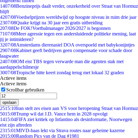
ongemerkt filmen
14
07/08
Benzineprijs daalt verder, onzekerheid over Straat van Hormuz
blijft
42
07/08
Voedselprijzen wereldwijd op hoogste niveau in ruim drie jaar
23
07/08
Quake krijgt na 30 jaar een gratis uitbreiding
2
07/08
De FOK!Voetbalmanager 2026/2027 is begonnen
71
07/08
Meer agressie tegen een andersluidende politieke mening, laat
jij je intimideren?
32
07/08
Amsterdams dierenasiel DOA overspoeld met babykonijntjes
29
07/08
Kabinet geeft bedrijven geen compensatie voor schade door
laagwater
24
07/08
OM eist TBS tegen verwarde man die agenten stak met
aardappelschilmesje
30
07/08
Tropische hitte keert zondag terug met lokaal 32 graden
Actieve items
Actieve items
Scrollbar gebruiken
opslaan
25
15:10
Iran stelt zes eisen aan VS voor heropening Straat van Hormuz
50
15:08
Trump wil dat J.D. Vance hem in 2028 opvolgt
14
15:04
FIFA ziet kritiek op Infantino als desinformatie, Noorwegen
eist zijn aftreden
23
15:01
MIVD-baas lekt via Strava routes naar geheime kazerne
20
15:00
Random Pics van de Dag #1981