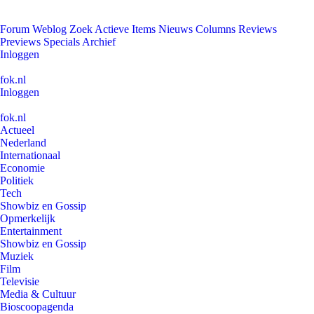
Forum
Weblog
Zoek
Actieve Items
Nieuws
Columns
Reviews
Previews
Specials
Archief
Inloggen
fok.nl
Inloggen
fok.nl
Actueel
Nederland
Internationaal
Economie
Politiek
Tech
Showbiz en Gossip
Opmerkelijk
Entertainment
Showbiz en Gossip
Muziek
Film
Televisie
Media & Cultuur
Bioscoopagenda