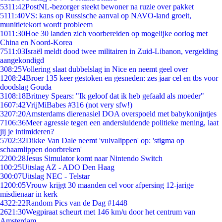
53
11:42
PostNL-bezorger steekt bewoner na ruzie over pakket
51
11:40
VS: kans op Russische aanval op NAVO-land groeit,
munitietekort wordt probleem
10
11:30
Hoe 30 landen zich voorbereiden op mogelijke oorlog met
China en Noord-Korea
75
11:03
Israël meldt dood twee militairen in Zuid-Libanon, vergelding
aangekondigd
3
08:25
Vollering slaat dubbelslag in Nice en neemt geel over
12
08:24
Broer 135 keer gestoken en gesneden: zes jaar cel en tbs voor
doodslag Gouda
31
08:18
Britney Spears: "Ik geloof dat ik heb gefaald als moeder"
16
07:42
VrijMiBabes #316 (not very sfw!)
32
07:20
Amsterdams dierenasiel DOA overspoeld met babykonijntjes
71
06:36
Meer agressie tegen een andersluidende politieke mening, laat
jij je intimideren?
57
02:32
Dikke Van Dale neemt 'vulvalippen' op: 'stigma op
schaamlippen doorbreken'
22
00:28
Jesus Simulator komt naar Nintendo Switch
1
00:25
Uitslag AZ - ADO Den Haag
3
00:07
Uitslag NEC - Telstar
12
00:05
Vrouw krijgt 30 maanden cel voor afpersing 12-jarige
misdienaar in kerk
43
22:22
Random Pics van de Dag #1448
26
21:30
Wegpiraat scheurt met 146 km/u door het centrum van
Amsterdam