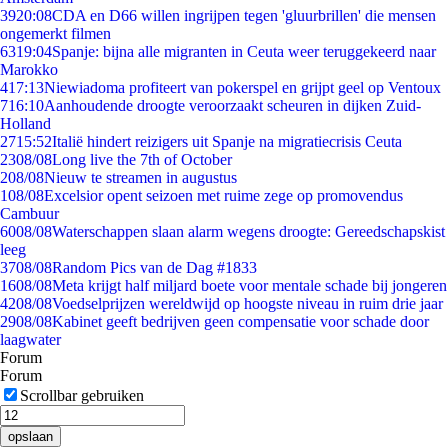
39
20:08
CDA en D66 willen ingrijpen tegen 'gluurbrillen' die mensen
ongemerkt filmen
63
19:04
Spanje: bijna alle migranten in Ceuta weer teruggekeerd naar
Marokko
4
17:13
Niewiadoma profiteert van pokerspel en grijpt geel op Ventoux
7
16:10
Aanhoudende droogte veroorzaakt scheuren in dijken Zuid-
Holland
27
15:52
Italië hindert reizigers uit Spanje na migratiecrisis Ceuta
23
08/08
Long live the 7th of October
2
08/08
Nieuw te streamen in augustus
1
08/08
Excelsior opent seizoen met ruime zege op promovendus
Cambuur
60
08/08
Waterschappen slaan alarm wegens droogte: Gereedschapskist
leeg
37
08/08
Random Pics van de Dag #1833
16
08/08
Meta krijgt half miljard boete voor mentale schade bij jongeren
42
08/08
Voedselprijzen wereldwijd op hoogste niveau in ruim drie jaar
29
08/08
Kabinet geeft bedrijven geen compensatie voor schade door
laagwater
Forum
Forum
Scrollbar gebruiken
opslaan