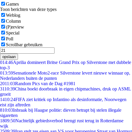
Games
Toon berichten van deze types
Weblog
Column
(P)review
Special
Poll
Scrollbar gebruiken
opslaan
0
14:46
Aprilia domineert Britse Grand Prix op Silverstone met dubbele
top-3
0
13:59
Sensationele Moto2-race Silverstone levert nieuwe winnaar op,
Nederlanders buiten de punten
20
11:03
Random Pics van de Dag #1981
31
10:39
China boekt doorbraak in eigen chipmachines, druk op ASML
groeit
14
10:24
FIFA ziet kritiek op Infantino als desinformatie, Noorwegen
eist zijn aftreden
8
10:03
Inbraak bij Haagse politie: dieven betrapt bij stelen illegale
sigaretten
18
09:50
Nachtelijk gebiedsverbod brengt rust terug in Rotterdamse
wijk
25
09:39
Iran stelt zes eisen aan VS voor heropening Straat van Hormuz