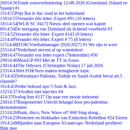
269
14:56
Totale zonsverduistering 12-08-2026 (Groenland, IJsland en
Spanje) #1
33
14:55
Prijs Bar le duc rood in het buitenland
150
14:55
Verander één letter: Expert #91 (10 letters)
181
14:54
[WLR SC #417] Nieuw deel openen was kaputt
69
14:54
De neergang van Duitsland als lichtend voorbeeld #3
57
14:52
Verander één letter: Expert #143 (9 letters)
22
14:49
Verander één letter. Expert # 75 (8 letters)
115
14:48
[FOK!Voetbalmanager 2026/2027] #1 We zijn er weer
255
14:47
Nederland stevent af op watertekort
208
14:47
Verander een letter expert (7lettereditie) #50
299
14:46
MotoGP #93 Met de TT in Assen
230
14:44
The Odyssey (Christopher Nolan) 17 juli 2026
233
14:43
Het FOK!kers maken teringherrie topic
37
14:42
Defensiepact Pakistan, Turkije en Saudi-Arabië bevat art.5
clausule?
16
14:41
Petitie behoud npo 5 Soul & Jazz
132
14:37
Afvallen met injecties #4
4
14:37
Oorlog Iran #137 Op naar een mooie toekomst
230
14:37
Burgemeester Utrecht belaagd door pro-palestina-
demonstranten
215
14:26
Punk, disco, New Wave of? #60 Sing along...
279
14:25
Protesten en blokkades van Extinction Rebellion #24 Eieren
19
14:24
Miljarden naar Europese AI-start-ups: Nederland profiteert
flink mee