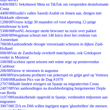
64
08/08
EU bekritiseert Meta en TikTok om verspreiden desinformatie
Ceuta
44
08/08
Houthi's vallen Saoedi-Arabië en Jemen aan, dreigen met
blokkade olieroute
12
08/08
Vrouw krijgt 30 maanden cel voor afpersing 12-jarige
misdienaar in kerk
53
08/08
PostNL-bezorger steekt bewoner na ruzie over pakket
26
08/08
Wegpiraat scheurt met 146 km/u door het centrum van
Amsterdam
7
08/08
Aanhoudende droogte veroorzaakt scheuren in dijken Zuid-
Holland
0
08/08
Van de Zandschulp overleeft matchpoints, ook Griekspoor
verder in Montreal
1
08/08
Excelsior opent seizoen met ruime zege op promovendus
Cambuur
2
08/08
Nieuw te streamen in augustus
4
08/08
Niewiadoma profiteert van pokerspel en grijpt geel op Ventoux
35
08/08
Random Pics van de Dag #1979
27
07/08
Italië hindert reizigers uit Spanje na migratiecrisis Ceuta
24
07/08
Vier aanhoudingen na doodsbedreiging burgemeester Depla
van Breda
11
07/08
Smokkelbende opgerold in Spanje, verdienden miljoenen aan
migranten
39
07/08
CDA en D66 willen ingrijpen tegen 'gluurbrillen' die mensen