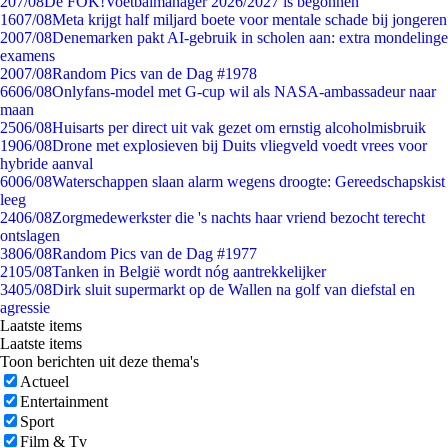
2
07/08
De FOK!Voetbalmanager 2026/2027 is begonnen
16
07/08
Meta krijgt half miljard boete voor mentale schade bij jongeren
20
07/08
Denemarken pakt AI-gebruik in scholen aan: extra mondelinge
examens
20
07/08
Random Pics van de Dag #1978
66
06/08
Onlyfans-model met G-cup wil als NASA-ambassadeur naar
maan
25
06/08
Huisarts per direct uit vak gezet om ernstig alcoholmisbruik
19
06/08
Drone met explosieven bij Duits vliegveld voedt vrees voor
hybride aanval
60
06/08
Waterschappen slaan alarm wegens droogte: Gereedschapskist
leeg
24
06/08
Zorgmedewerkster die 's nachts haar vriend bezocht terecht
ontslagen
38
06/08
Random Pics van de Dag #1977
21
05/08
Tanken in België wordt nóg aantrekkelijker
34
05/08
Dirk sluit supermarkt op de Wallen na golf van diefstal en
agressie
Laatste items
Laatste items
Toon berichten uit deze thema's
Actueel
Entertainment
Sport
Film & Tv