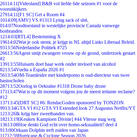
261
14:11
[Videoland] B&B vol liefde 6de seizoen #1 voor de
vooruitkijkers
279
14:11
[F1 SC] Get a Room #4
10
14:09
[AMV] VS #1313 Lying sack of shit.
0
14:07
Noodtoestand in westelijke provincie Canada vanwege
bosbranden
12
14:03
[RTL4] Bestemming X
196
14:02
Wat je ook stemt, je krijgt in NL altijd Links Liberaal Beleid.
93
13:56
Nederlandse Politiek #725
266
13:56
Agent smijt zwangere vrouw op de grond, onderzoek gestart
#2
139
13:55
Huisarts doet haar werk onder invloed van alcohol
82
13:54
Vuelta a España 2026 #1
56
13:54
OM-Teamleider met kinderporno is oud-directeur van twee
basisscholen
287
13:52
Oorlog in Oekraïne #1318 Drone baby drone
171
13:47
Wat is op dit moment volgens jou de meest irritante reclame?
#12
137
13:45
[DRT SC] #6: RendacGoden sponsored by TONZON
99
13:34
GTA VI #12 GTA VI Extended look 27 Augustus Netflix/YT
12
13:26
Ik krijg hier zweethanden van.
182
13:19
[Keuken Kampioen Divisie] #44 Vitesse mag weg
136
13:08
Hoe denkt God echt over homo-seksualiteit? deel 4
9
13:00
Orkaan Dolphin treft zuiden van Japan
117
12:59
Hurricane & Cyclone Season 2026