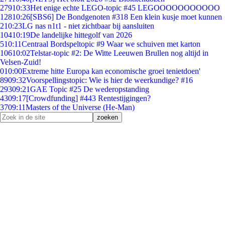
279
10:33
Het enige echte LEGO-topic #45 LEGOOOOOOOOOOO
128
10:26
[SBS6] De Bondgenoten #318 Een klein kusje moet kunnen
2
10:23
LG nas n1t1 - niet zichtbaar bij aansluiten
104
10:19
De landelijke hittegolf van 2026
5
10:11
Centraal Bordspeltopic #9 Waar we schuiven met karton
106
10:02
Telstar-topic #2: De Witte Leeuwen Brullen nog altijd in
Velsen-Zuid!
0
10:00
Extreme hitte Europa kan economische groei tenietdoen'
89
09:32
Voorspellingstopic: Wie is hier de weerkundige? #16
293
09:21
GAE Topic #25 De wederopstanding
43
09:17
[Crowdfunding] #443 Rentestijgingen?
37
09:11
Masters of the Universe (He-Man)