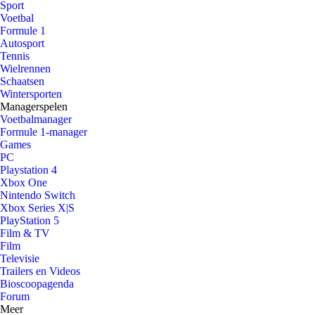
Sport
Voetbal
Formule 1
Autosport
Tennis
Wielrennen
Schaatsen
Wintersporten
Managerspelen
Voetbalmanager
Formule 1-manager
Games
PC
Playstation 4
Xbox One
Nintendo Switch
Xbox Series X|S
PlayStation 5
Film & TV
Film
Televisie
Trailers en Videos
Bioscoopagenda
Forum
Meer