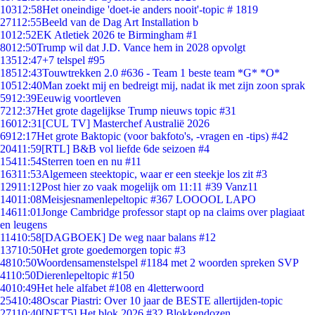
103
12:58
Het oneindige 'doet-ie anders nooit'-topic # 1819
271
12:55
Beeld van de Dag Art Installation b
10
12:52
EK Atletiek 2026 te Birmingham #1
80
12:50
Trump wil dat J.D. Vance hem in 2028 opvolgt
135
12:47
+7 telspel #95
185
12:43
Touwtrekken 2.0 #636 - Team 1 beste team *G* *O*
105
12:40
Man zoekt mij en bedreigt mij, nadat ik met zijn zoon sprak
59
12:39
Eeuwig voortleven
72
12:37
Het grote dagelijkse Trump nieuws topic #31
160
12:31
[CUL TV] Masterchef Australië 2026
69
12:17
Het grote Baktopic (voor bakfoto's, -vragen en -tips) #42
204
11:59
[RTL] B&B vol liefde 6de seizoen #4
154
11:54
Sterren toen en nu #11
163
11:53
Algemeen steektopic, waar er een steekje los zit #3
129
11:12
Post hier zo vaak mogelijk om 11:11 #39 Vanz11
140
11:08
Meisjesnamenlepeltopic #367 LOOOOL LAPO
146
11:01
Jonge Cambridge professor stapt op na claims over plagiaat
en leugens
114
10:58
[DAGBOEK] De weg naar balans #12
137
10:50
Het grote goedemorgen topic #3
48
10:50
Woordensamenstelspel #1184 met 2 woorden spreken SVP
41
10:50
Dierenlepeltopic #150
40
10:49
Het hele alfabet #108 en 4letterwoord
254
10:48
Oscar Piastri: Over 10 jaar de BESTE allertijden-topic
271
10:40
[NET5] Het blok 2026 #32 Blokkendozen