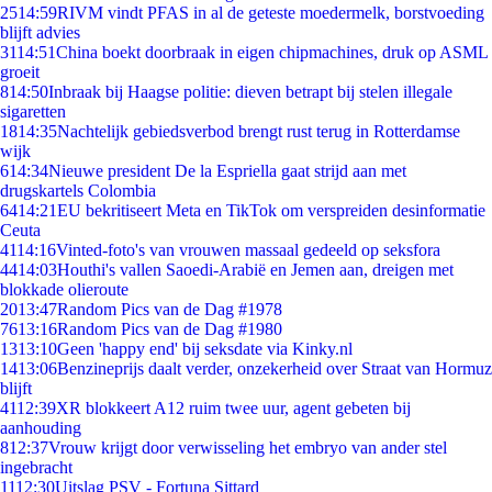
25
14:59
RIVM vindt PFAS in al de geteste moedermelk, borstvoeding
blijft advies
31
14:51
China boekt doorbraak in eigen chipmachines, druk op ASML
groeit
8
14:50
Inbraak bij Haagse politie: dieven betrapt bij stelen illegale
sigaretten
18
14:35
Nachtelijk gebiedsverbod brengt rust terug in Rotterdamse
wijk
6
14:34
Nieuwe president De la Espriella gaat strijd aan met
drugskartels Colombia
64
14:21
EU bekritiseert Meta en TikTok om verspreiden desinformatie
Ceuta
41
14:16
Vinted-foto's van vrouwen massaal gedeeld op seksfora
44
14:03
Houthi's vallen Saoedi-Arabië en Jemen aan, dreigen met
blokkade olieroute
20
13:47
Random Pics van de Dag #1978
76
13:16
Random Pics van de Dag #1980
13
13:10
Geen 'happy end' bij seksdate via Kinky.nl
14
13:06
Benzineprijs daalt verder, onzekerheid over Straat van Hormuz
blijft
41
12:39
XR blokkeert A12 ruim twee uur, agent gebeten bij
aanhouding
8
12:37
Vrouw krijgt door verwisseling het embryo van ander stel
ingebracht
11
12:30
Uitslag PSV - Fortuna Sittard