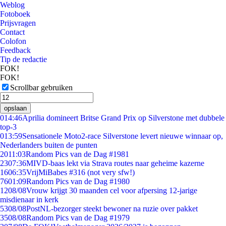
Weblog
Fotoboek
Prijsvragen
Contact
Colofon
Feedback
Tip de redactie
FOK!
FOK!
Scrollbar gebruiken
opslaan
0
14:46
Aprilia domineert Britse Grand Prix op Silverstone met dubbele
top-3
0
13:59
Sensationele Moto2-race Silverstone levert nieuwe winnaar op,
Nederlanders buiten de punten
20
11:03
Random Pics van de Dag #1981
23
07:36
MIVD-baas lekt via Strava routes naar geheime kazerne
16
06:35
VrijMiBabes #316 (not very sfw!)
76
01:09
Random Pics van de Dag #1980
12
08/08
Vrouw krijgt 30 maanden cel voor afpersing 12-jarige
misdienaar in kerk
53
08/08
PostNL-bezorger steekt bewoner na ruzie over pakket
35
08/08
Random Pics van de Dag #1979