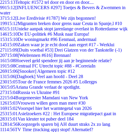
22
15:13
Teltopic #1572 tel door en door en door....
99
15:12
[INFLUENCERS #297] Toetjes & Bevers & Zwemmen in
water
37
15:12
[Live Eredivisie #1787] We zijn begonnen!
199
15:12
Migranten breken door grens naar Ceuta in Spanje,l #10
65
15:11
Unieke aanpak stopt jarenlange overlast in Rotterdamse wijk
146
15:10
De EU-politiek #6 Musk naar Europa!
153
15:10
De woningmarkt #96 Eenmaal, andermaal
145
15:09
Zaken waar je je echt dood aan ergert #17 - Werklui
271
15:09
[Duits voetbal #53] Drei Glatzen von der Tankstelle (-1)
207
15:08
[Wielrennen #616] Brennan!
16
15:08
Hoeveel geld spendeer jij aan je beginnende relatie?
19
15:08
Centraal FC Utrecht topic #88 - #CorreiaIn
269
15:06
[Snooker] Algemeen topic #12
13
15:06
[Dagboek] Veel aan hoofd - Deel 28
230
15:05
Tour de France femmes 2026 #5 Lollergps
30
15:05
Ariana Grande verlaat de spotlight.
273
15:04
Russia vs Ukraine #91
22
15:04
Burgemeester Mamdani van New York
126
15:03
Vrouwen willen geen man meer #30
169
15:02
Voorspel hier het warmtegetal van 2026
253
15:01
Asielzoekers #22 : Het Europese migratiepact gaat in
283
15:01
Van kleuter tot puber deel 184
128
14:56
Koopzegels sparen bij AH duurt straks 2x zo lang
11
14:56
TV Time (tracking app) stopt! Alternatief?