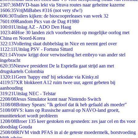
23
07:36
MIVD-baas lekt via Strava routes naar geheime kazerne
16
06:35
VrijMiBabes #316 (not very sfw!)
6
06:30
Trailers kijken: de bioscoopreleases van week 32
76
01:09
Random Pics van de Dag #1980
1
00:01
Uitslag AZ - ADO Den Haag
10
23:46
Hoe 30 landen zich voorbereiden op mogelijke oorlog met
China en Noord-Korea
3
22:13
Vollering slaat dubbelslag in Nice en neemt geel over
11
22:11
Uitslag PSV - Fortuna Sittard
8
21:14
Vrouw krijgt door verwisseling het embryo van ander stel
ingebracht
6
20:35
Nieuwe president De la Espriella gaat strijd aan met
drugskartels Colombia
13
20:11
Geen 'happy end' bij seksdate via Kinky.nl
41
19:57
XR blokkeert A12 ruim twee uur, agent gebeten bij
aanhouding
3
19:21
Uitslag NEC - Telstar
22
08/08
Jesus Simulator komt naar Nintendo Switch
31
08/08
Britney Spears: "Ik geloof dat ik heb gefaald als moeder"
51
08/08
VS: kans op Russische aanval op NAVO-land groeit,
munitietekort wordt probleem
12
08/08
Broer 135 keer gestoken en gesneden: zes jaar cel en tbs voor
doodslag Gouda
25
08/08
RIVM vindt PFAS in al de geteste moedermelk, borstvoeding
blijft advies