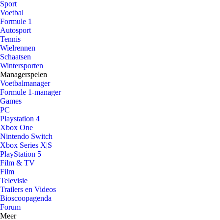
Sport
Voetbal
Formule 1
Autosport
Tennis
Wielrennen
Schaatsen
Wintersporten
Managerspelen
Voetbalmanager
Formule 1-manager
Games
PC
Playstation 4
Xbox One
Nintendo Switch
Xbox Series X|S
PlayStation 5
Film & TV
Film
Televisie
Trailers en Videos
Bioscoopagenda
Forum
Meer