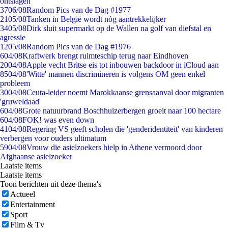
ontslagen
37
06/08
Random Pics van de Dag #1977
21
05/08
Tanken in België wordt nóg aantrekkelijker
34
05/08
Dirk sluit supermarkt op de Wallen na golf van diefstal en
agressie
12
05/08
Random Pics van de Dag #1976
6
04/08
Kraftwerk brengt ruimteschip terug naar Eindhoven
20
04/08
Apple vecht Britse eis tot inbouwen backdoor in iCloud aan
85
04/08
'Witte' mannen discrimineren is volgens OM geen enkel
probleem
30
04/08
Ceuta-leider noemt Marokkaanse grensaanval door migranten
'gruweldaad'
6
04/08
Grote natuurbrand Boschhuizerbergen groeit naar 100 hectare
6
04/08
FOK! was even down
41
04/08
Regering VS geeft scholen die 'genderidentiteit' van kinderen
verbergen voor ouders ultimatum
59
04/08
Vrouw die asielzoekers hielp in Athene vermoord door
Afghaanse asielzoeker
Laatste items
Laatste items
Toon berichten uit deze thema's
Actueel
Entertainment
Sport
Film & Tv