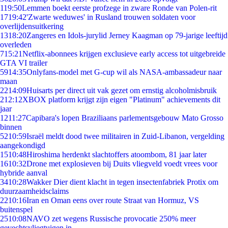
1
19:50
Lemmen boekt eerste profzege in zware Ronde van Polen-rit
17
19:42
'Zwarte weduwes' in Rusland trouwen soldaten voor
overlijdensuitkering
13
18:20
Zangeres en Idols-jurylid Jerney Kaagman op 79-jarige leeftijd
overleden
7
15:21
Netflix-abonnees krijgen exclusieve early access tot uitgebreide
GTA VI trailer
59
14:35
Onlyfans-model met G-cup wil als NASA-ambassadeur naar
maan
22
14:09
Huisarts per direct uit vak gezet om ernstig alcoholmisbruik
2
12:12
XBOX platform krijgt zijn eigen "Platinum" achievements dit
jaar
12
11:27
Capibara's lopen Braziliaans parlementsgebouw Mato Grosso
binnen
52
10:59
Israël meldt dood twee militairen in Zuid-Libanon, vergelding
aangekondigd
15
10:48
Hiroshima herdenkt slachtoffers atoombom, 81 jaar later
16
10:32
Drone met explosieven bij Duits vliegveld voedt vrees voor
hybride aanval
34
10:28
Wakker Dier dient klacht in tegen insectenfabriek Protix om
duurzaamheidsclaims
22
10:16
Iran en Oman eens over route Straat van Hormuz, VS
buitenspel
25
10:08
NAVO zet wegens Russische provocatie 250% meer
gevechtsvliegtuigen in