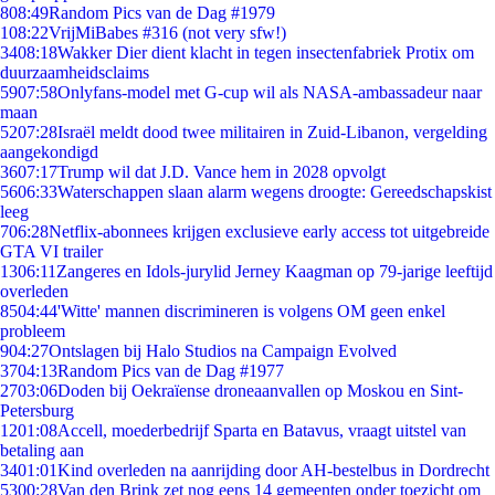
8
08:49
Random Pics van de Dag #1979
1
08:22
VrijMiBabes #316 (not very sfw!)
34
08:18
Wakker Dier dient klacht in tegen insectenfabriek Protix om
duurzaamheidsclaims
59
07:58
Onlyfans-model met G-cup wil als NASA-ambassadeur naar
maan
52
07:28
Israël meldt dood twee militairen in Zuid-Libanon, vergelding
aangekondigd
36
07:17
Trump wil dat J.D. Vance hem in 2028 opvolgt
56
06:33
Waterschappen slaan alarm wegens droogte: Gereedschapskist
leeg
7
06:28
Netflix-abonnees krijgen exclusieve early access tot uitgebreide
GTA VI trailer
13
06:11
Zangeres en Idols-jurylid Jerney Kaagman op 79-jarige leeftijd
overleden
85
04:44
'Witte' mannen discrimineren is volgens OM geen enkel
probleem
9
04:27
Ontslagen bij Halo Studios na Campaign Evolved
37
04:13
Random Pics van de Dag #1977
27
03:06
Doden bij Oekraïense droneaanvallen op Moskou en Sint-
Petersburg
12
01:08
Accell, moederbedrijf Sparta en Batavus, vraagt uitstel van
betaling aan
34
01:01
Kind overleden na aanrijding door AH-bestelbus in Dordrecht
53
00:28
Van den Brink zet nog eens 14 gemeenten onder toezicht om