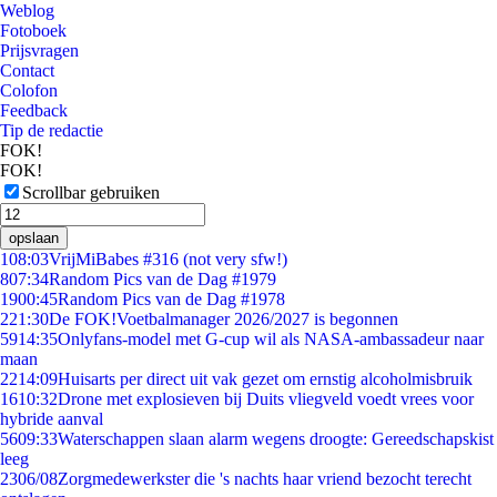
Weblog
Fotoboek
Prijsvragen
Contact
Colofon
Feedback
Tip de redactie
FOK!
FOK!
Scrollbar gebruiken
opslaan
1
08:03
VrijMiBabes #316 (not very sfw!)
8
07:34
Random Pics van de Dag #1979
19
00:45
Random Pics van de Dag #1978
2
21:30
De FOK!Voetbalmanager 2026/2027 is begonnen
59
14:35
Onlyfans-model met G-cup wil als NASA-ambassadeur naar
maan
22
14:09
Huisarts per direct uit vak gezet om ernstig alcoholmisbruik
16
10:32
Drone met explosieven bij Duits vliegveld voedt vrees voor
hybride aanval
56
09:33
Waterschappen slaan alarm wegens droogte: Gereedschapskist
leeg
23
06/08
Zorgmedewerkster die 's nachts haar vriend bezocht terecht