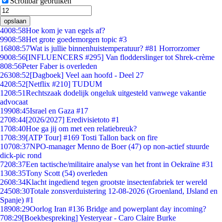
Scrollbar gebruiken
opslaan
40
08:58
Hoe kom je van egels af?
99
08:58
Het grote goedemorgen topic #3
168
08:57
Wat is jullie binnenhuistemperatuur? #81 Horrorzomer
90
08:56
[INFLUENCERS #295] Van flodderslinger tot Shrek-crème
8
08:56
Peter Faber is overleden
263
08:52
[Dagboek] Veel aan hoofd - Deel 27
42
08:52
[Netflix #210] TUDUM
12
08:51
Rechtszaak dodelijk ongeluk uitgesteld vanwege vakantie
advocaat
199
08:45
Israel en Gaza #17
27
08:44
[2026/2027] Eredivisietoto #1
17
08:40
Hoe ga jij om met een relatiebreuk?
17
08:39
[ATP Tour] #169 Tosti Tallon back on fire
107
08:37
NPO-manager Menno de Boer (47) op non-actief stuurde
dick-pic rond
72
08:37
Een tactische/militaire analyse van het front in Oekraïne #31
13
08:35
Tony Scott (54) overleden
26
08:34
Klacht ingediend tegen grootste insectenfabriek ter wereld
245
08:30
Totale zonsverduistering 12-08-2026 (Groenland, IJsland en
Spanje) #1
189
08:29
Oorlog Iran #136 Bridge and powerplant day incoming?
7
08:29
[Boekbespreking] Yesteryear - Caro Claire Burke