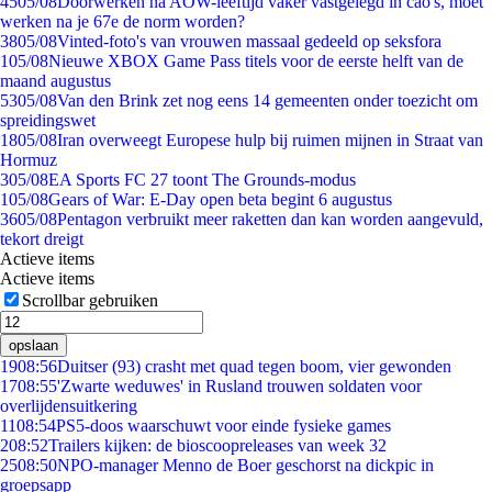
45
05/08
Doorwerken na AOW-leeftijd vaker vastgelegd in cao's, moet
werken na je 67e de norm worden?
38
05/08
Vinted-foto's van vrouwen massaal gedeeld op seksfora
1
05/08
Nieuwe XBOX Game Pass titels voor de eerste helft van de
maand augustus
53
05/08
Van den Brink zet nog eens 14 gemeenten onder toezicht om
spreidingswet
18
05/08
Iran overweegt Europese hulp bij ruimen mijnen in Straat van
Hormuz
3
05/08
EA Sports FC 27 toont The Grounds-modus
1
05/08
Gears of War: E-Day open beta begint 6 augustus
36
05/08
Pentagon verbruikt meer raketten dan kan worden aangevuld,
tekort dreigt
Actieve items
Actieve items
Scrollbar gebruiken
opslaan
19
08:56
Duitser (93) crasht met quad tegen boom, vier gewonden
17
08:55
'Zwarte weduwes' in Rusland trouwen soldaten voor
overlijdensuitkering
11
08:54
PS5-doos waarschuwt voor einde fysieke games
2
08:52
Trailers kijken: de bioscoopreleases van week 32
25
08:50
NPO-manager Menno de Boer geschorst na dickpic in
groepsapp