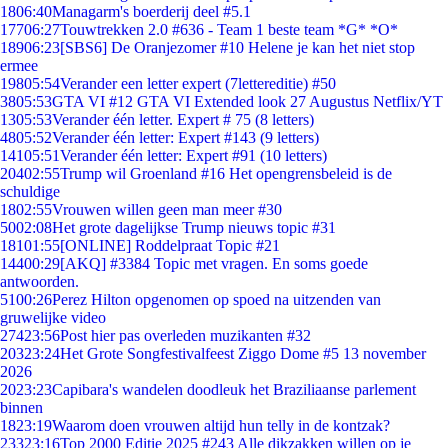
18
06:40
Managarm's boerderij deel #5.1
177
06:27
Touwtrekken 2.0 #636 - Team 1 beste team *G* *O*
189
06:23
[SBS6] De Oranjezomer #10 Helene je kan het niet stop
ermee
198
05:54
Verander een letter expert (7lettereditie) #50
38
05:53
GTA VI #12 GTA VI Extended look 27 Augustus Netflix/YT
13
05:53
Verander één letter. Expert # 75 (8 letters)
48
05:52
Verander één letter: Expert #143 (9 letters)
141
05:51
Verander één letter: Expert #91 (10 letters)
204
02:55
Trump wil Groenland #16 Het opengrensbeleid is de
schuldige
18
02:55
Vrouwen willen geen man meer #30
50
02:08
Het grote dagelijkse Trump nieuws topic #31
181
01:55
[ONLINE] Roddelpraat Topic #21
144
00:29
[AKQ] #3384 Topic met vragen. En soms goede
antwoorden.
51
00:26
Perez Hilton opgenomen op spoed na uitzenden van
gruwelijke video
274
23:56
Post hier pas overleden muzikanten #32
203
23:24
Het Grote Songfestivalfeest Ziggo Dome #5 13 november
2026
20
23:23
Capibara's wandelen doodleuk het Braziliaanse parlement
binnen
18
23:19
Waarom doen vrouwen altijd hun telly in de kontzak?
233
23:16
Top 2000 Editie 2025 #243 Alle dikzakken willen op je