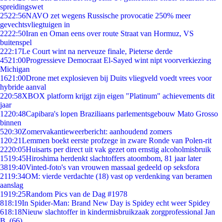
spreidingswet
25
22:56
NAVO zet wegens Russische provocatie 250% meer
gevechtsvliegtuigen in
22
22:50
Iran en Oman eens over route Straat van Hormuz, VS
buitenspel
2
22:17
Le Court wint na nerveuze finale, Pieterse derde
45
21:00
Progressieve Democraat El-Sayed wint nipt voorverkiezing
Michigan
16
21:00
Drone met explosieven bij Duits vliegveld voedt vrees voor
hybride aanval
2
20:58
XBOX platform krijgt zijn eigen "Platinum" achievements dit
jaar
12
20:48
Capibara's lopen Braziliaans parlementsgebouw Mato Grosso
binnen
5
20:30
Zomervakantieweerbericht: aanhoudend zomers
1
20:21
Lemmen boekt eerste profzege in zware Ronde van Polen-rit
22
20:05
Huisarts per direct uit vak gezet om ernstig alcoholmisbruik
15
19:45
Hiroshima herdenkt slachtoffers atoombom, 81 jaar later
38
19:40
Vinted-foto's van vrouwen massaal gedeeld op seksfora
21
19:34
OM: vierde verdachte (18) vast op verdenking van beramen
aanslag
19
19:25
Random Pics van de Dag #1978
8
18:19
In Spider-Man: Brand New Day is Spidey echt weer Spidey
6
18:18
Nieuw slachtoffer in kindermisbruikzaak zorgprofessional Jan
B. (66)