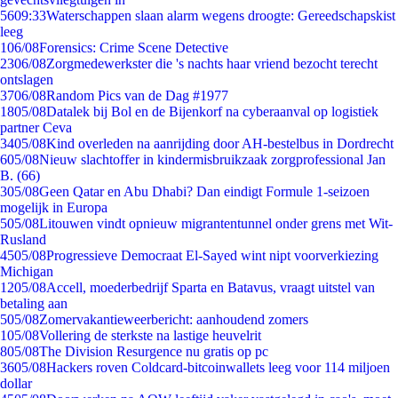
56
09:33
Waterschappen slaan alarm wegens droogte: Gereedschapskist
leeg
1
06/08
Forensics: Crime Scene Detective
23
06/08
Zorgmedewerkster die 's nachts haar vriend bezocht terecht
ontslagen
37
06/08
Random Pics van de Dag #1977
18
05/08
Datalek bij Bol en de Bijenkorf na cyberaanval op logistiek
partner Ceva
34
05/08
Kind overleden na aanrijding door AH-bestelbus in Dordrecht
6
05/08
Nieuw slachtoffer in kindermisbruikzaak zorgprofessional Jan
B. (66)
3
05/08
Geen Qatar en Abu Dhabi? Dan eindigt Formule 1-seizoen
mogelijk in Europa
5
05/08
Litouwen vindt opnieuw migrantentunnel onder grens met Wit-
Rusland
45
05/08
Progressieve Democraat El-Sayed wint nipt voorverkiezing
Michigan
12
05/08
Accell, moederbedrijf Sparta en Batavus, vraagt uitstel van
betaling aan
5
05/08
Zomervakantieweerbericht: aanhoudend zomers
1
05/08
Vollering de sterkste na lastige heuvelrit
8
05/08
The Division Resurgence nu gratis op pc
36
05/08
Hackers roven Coldcard-bitcoinwallets leeg voor 114 miljoen
dollar