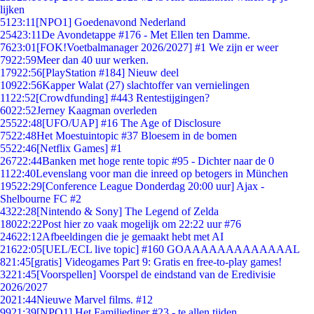
lijken
51
23:11
[NPO1] Goedenavond Nederland
254
23:11
De Avondetappe #176 - Met Ellen ten Damme.
76
23:01
[FOK!Voetbalmanager 2026/2027] #1 We zijn er weer
79
22:59
Meer dan 40 uur werken.
179
22:56
[PlayStation #184] Nieuw deel
109
22:56
Kapper Walat (27) slachtoffer van vernielingen
11
22:52
[Crowdfunding] #443 Rentestijgingen?
60
22:52
Jerney Kaagman overleden
255
22:48
[UFO/UAP] #16 The Age of Disclosure
75
22:48
Het Moestuintopic #37 Bloesem in de bomen
55
22:46
[Netflix Games] #1
267
22:44
Banken met hoge rente topic #95 - Dichter naar de 0
11
22:40
Levenslang voor man die inreed op betogers in München
195
22:29
[Conference League Donderdag 20:00 uur] Ajax -
Shelbourne FC #2
43
22:28
[Nintendo & Sony] The Legend of Zelda
180
22:22
Post hier zo vaak mogelijk om 22:22 uur #76
246
22:12
Afbeeldingen die je gemaakt hebt met AI
216
22:05
[UEL/ECL live topic] #160 GOAAAAAAAAAAAAAL
8
21:45
[gratis] Videogames Part 9: Gratis en free-to-play games!
32
21:45
[Voorspellen] Voorspel de eindstand van de Eredivisie
2026/2027
20
21:44
Nieuwe Marvel films. #12
99
21:39
[NPO1] Het Familiediner #23 - te allen tijden