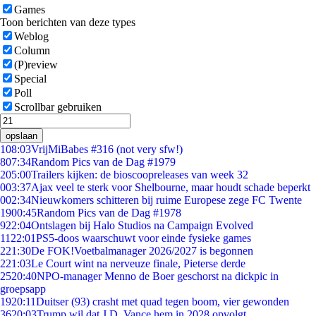
Games
Toon berichten van deze types
Weblog
Column
(P)review
Special
Poll
Scrollbar gebruiken
opslaan
1
08:03
VrijMiBabes #316 (not very sfw!)
8
07:34
Random Pics van de Dag #1979
2
05:00
Trailers kijken: de bioscoopreleases van week 32
0
03:37
Ajax veel te sterk voor Shelbourne, maar houdt schade beperkt
0
02:34
Nieuwkomers schitteren bij ruime Europese zege FC Twente
19
00:45
Random Pics van de Dag #1978
9
22:04
Ontslagen bij Halo Studios na Campaign Evolved
11
22:01
PS5-doos waarschuwt voor einde fysieke games
2
21:30
De FOK!Voetbalmanager 2026/2027 is begonnen
2
21:03
Le Court wint na nerveuze finale, Pieterse derde
25
20:40
NPO-manager Menno de Boer geschorst na dickpic in
groepsapp
19
20:11
Duitser (93) crasht met quad tegen boom, vier gewonden
36
20:03
Trump wil dat J.D. Vance hem in 2028 opvolgt