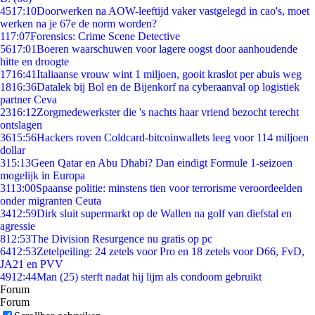
45
17:10
Doorwerken na AOW-leeftijd vaker vastgelegd in cao's, moet
werken na je 67e de norm worden?
1
17:07
Forensics: Crime Scene Detective
56
17:01
Boeren waarschuwen voor lagere oogst door aanhoudende
hitte en droogte
17
16:41
Italiaanse vrouw wint 1 miljoen, gooit kraslot per abuis weg
18
16:36
Datalek bij Bol en de Bijenkorf na cyberaanval op logistiek
partner Ceva
23
16:12
Zorgmedewerkster die 's nachts haar vriend bezocht terecht
ontslagen
36
15:56
Hackers roven Coldcard-bitcoinwallets leeg voor 114 miljoen
dollar
3
15:13
Geen Qatar en Abu Dhabi? Dan eindigt Formule 1-seizoen
mogelijk in Europa
31
13:00
Spaanse politie: minstens tien voor terrorisme veroordeelden
onder migranten Ceuta
34
12:59
Dirk sluit supermarkt op de Wallen na golf van diefstal en
agressie
8
12:53
The Division Resurgence nu gratis op pc
64
12:53
Zetelpeiling: 24 zetels voor Pro en 18 zetels voor D66, FvD,
JA21 en PVV
49
12:44
Man (25) sterft nadat hij lijm als condoom gebruikt
Forum
Forum