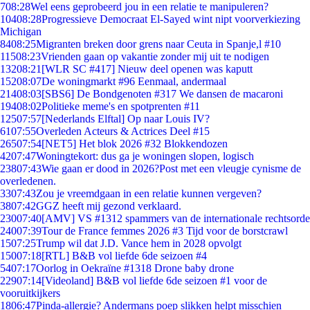
7
08:28
Wel eens geprobeerd jou in een relatie te manipuleren?
104
08:28
Progressieve Democraat El-Sayed wint nipt voorverkiezing
Michigan
84
08:25
Migranten breken door grens naar Ceuta in Spanje,l #10
115
08:23
Vrienden gaan op vakantie zonder mij uit te nodigen
132
08:21
[WLR SC #417] Nieuw deel openen was kaputt
152
08:07
De woningmarkt #96 Eenmaal, andermaal
214
08:03
[SBS6] De Bondgenoten #317 We dansen de macaroni
194
08:02
Politieke meme's en spotprenten #11
125
07:57
[Nederlands Elftal] Op naar Louis IV?
61
07:55
Overleden Acteurs & Actrices Deel #15
265
07:54
[NET5] Het blok 2026 #32 Blokkendozen
42
07:47
Woningtekort: dus ga je woningen slopen, logisch
238
07:43
Wie gaan er dood in 2026?Post met een vleugje cynisme de
overledenen.
33
07:43
Zou je vreemdgaan in een relatie kunnen vergeven?
38
07:42
GGZ heeft mij gezond verklaard.
230
07:40
[AMV] VS #1312 spammers van de internationale rechtsorde
240
07:39
Tour de France femmes 2026 #3 Tijd voor de borstcrawl
15
07:25
Trump wil dat J.D. Vance hem in 2028 opvolgt
150
07:18
[RTL] B&B vol liefde 6de seizoen #4
54
07:17
Oorlog in Oekraïne #1318 Drone baby drone
229
07:14
[Videoland] B&B vol liefde 6de seizoen #1 voor de
vooruitkijkers
18
06:47
Pinda-allergie? Andermans poep slikken helpt misschien