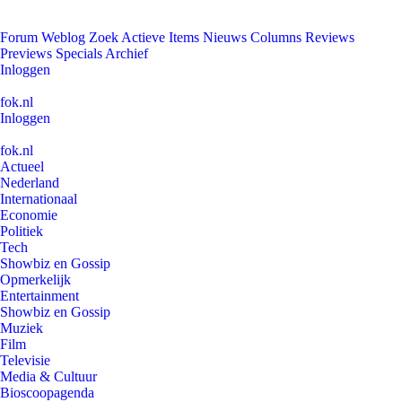
Forum
Weblog
Zoek
Actieve Items
Nieuws
Columns
Reviews
Previews
Specials
Archief
Inloggen
fok.nl
Inloggen
fok.nl
Actueel
Nederland
Internationaal
Economie
Politiek
Tech
Showbiz en Gossip
Opmerkelijk
Entertainment
Showbiz en Gossip
Muziek
Film
Televisie
Media & Cultuur
Bioscoopagenda