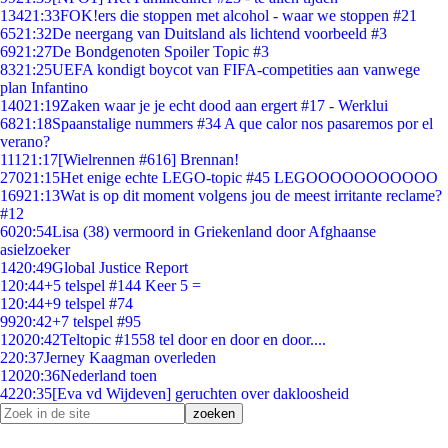
134
21:33
FOK!ers die stoppen met alcohol - waar we stoppen #21
65
21:32
De neergang van Duitsland als lichtend voorbeeld #3
69
21:27
De Bondgenoten Spoiler Topic #3
83
21:25
UEFA kondigt boycot van FIFA-competities aan vanwege
plan Infantino
140
21:19
Zaken waar je je echt dood aan ergert #17 - Werklui
68
21:18
Spaanstalige nummers #34 A que calor nos pasaremos por el
verano?
111
21:17
[Wielrennen #616] Brennan!
270
21:15
Het enige echte LEGO-topic #45 LEGOOOOOOOOOOO
169
21:13
Wat is op dit moment volgens jou de meest irritante reclame?
#12
60
20:54
Lisa (38) vermoord in Griekenland door Afghaanse
asielzoeker
14
20:49
Global Justice Report
1
20:44
+5 telspel #144 Keer 5 =
1
20:44
+9 telspel #74
99
20:42
+7 telspel #95
120
20:42
Teltopic #1558 tel door en door en door....
2
20:37
Jerney Kaagman overleden
120
20:36
Nederland toen
42
20:35
[Eva vd Wijdeven] geruchten over dakloosheid