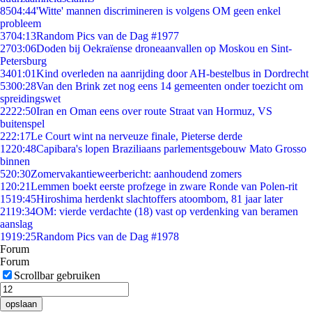
85
04:44
'Witte' mannen discrimineren is volgens OM geen enkel
probleem
37
04:13
Random Pics van de Dag #1977
27
03:06
Doden bij Oekraïense droneaanvallen op Moskou en Sint-
Petersburg
34
01:01
Kind overleden na aanrijding door AH-bestelbus in Dordrecht
53
00:28
Van den Brink zet nog eens 14 gemeenten onder toezicht om
spreidingswet
22
22:50
Iran en Oman eens over route Straat van Hormuz, VS
buitenspel
2
22:17
Le Court wint na nerveuze finale, Pieterse derde
12
20:48
Capibara's lopen Braziliaans parlementsgebouw Mato Grosso
binnen
5
20:30
Zomervakantieweerbericht: aanhoudend zomers
1
20:21
Lemmen boekt eerste profzege in zware Ronde van Polen-rit
15
19:45
Hiroshima herdenkt slachtoffers atoombom, 81 jaar later
21
19:34
OM: vierde verdachte (18) vast op verdenking van beramen
aanslag
19
19:25
Random Pics van de Dag #1978
Forum
Forum
Scrollbar gebruiken
opslaan