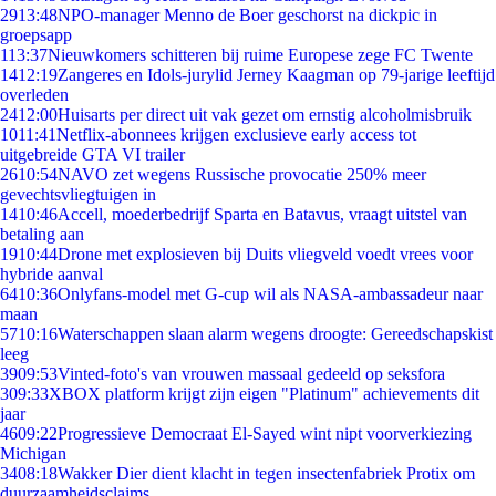
29
13:48
NPO-manager Menno de Boer geschorst na dickpic in
groepsapp
1
13:37
Nieuwkomers schitteren bij ruime Europese zege FC Twente
14
12:19
Zangeres en Idols-jurylid Jerney Kaagman op 79-jarige leeftijd
overleden
24
12:00
Huisarts per direct uit vak gezet om ernstig alcoholmisbruik
10
11:41
Netflix-abonnees krijgen exclusieve early access tot
uitgebreide GTA VI trailer
26
10:54
NAVO zet wegens Russische provocatie 250% meer
gevechtsvliegtuigen in
14
10:46
Accell, moederbedrijf Sparta en Batavus, vraagt uitstel van
betaling aan
19
10:44
Drone met explosieven bij Duits vliegveld voedt vrees voor
hybride aanval
64
10:36
Onlyfans-model met G-cup wil als NASA-ambassadeur naar
maan
57
10:16
Waterschappen slaan alarm wegens droogte: Gereedschapskist
leeg
39
09:53
Vinted-foto's van vrouwen massaal gedeeld op seksfora
3
09:33
XBOX platform krijgt zijn eigen "Platinum" achievements dit
jaar
46
09:22
Progressieve Democraat El-Sayed wint nipt voorverkiezing
Michigan
34
08:18
Wakker Dier dient klacht in tegen insectenfabriek Protix om
duurzaamheidsclaims