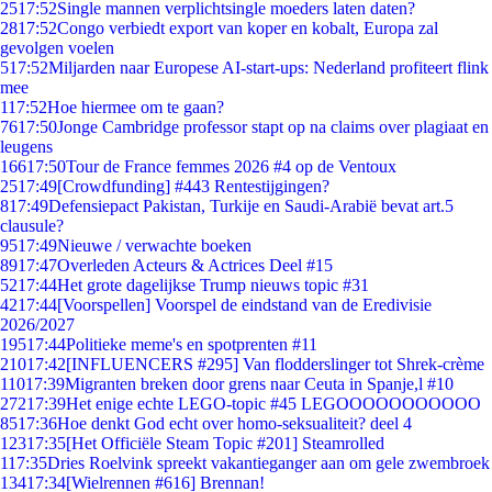
25
17:52
Single mannen verplichtsingle moeders laten daten?
28
17:52
Congo verbiedt export van koper en kobalt, Europa zal
gevolgen voelen
5
17:52
Miljarden naar Europese AI-start-ups: Nederland profiteert flink
mee
1
17:52
Hoe hiermee om te gaan?
76
17:50
Jonge Cambridge professor stapt op na claims over plagiaat en
leugens
166
17:50
Tour de France femmes 2026 #4 op de Ventoux
25
17:49
[Crowdfunding] #443 Rentestijgingen?
8
17:49
Defensiepact Pakistan, Turkije en Saudi-Arabië bevat art.5
clausule?
95
17:49
Nieuwe / verwachte boeken
89
17:47
Overleden Acteurs & Actrices Deel #15
52
17:44
Het grote dagelijkse Trump nieuws topic #31
42
17:44
[Voorspellen] Voorspel de eindstand van de Eredivisie
2026/2027
195
17:44
Politieke meme's en spotprenten #11
210
17:42
[INFLUENCERS #295] Van flodderslinger tot Shrek-crème
110
17:39
Migranten breken door grens naar Ceuta in Spanje,l #10
272
17:39
Het enige echte LEGO-topic #45 LEGOOOOOOOOOOO
85
17:36
Hoe denkt God echt over homo-seksualiteit? deel 4
123
17:35
[Het Officiële Steam Topic #201] Steamrolled
1
17:35
Dries Roelvink spreekt vakantieganger aan om gele zwembroek
134
17:34
[Wielrennen #616] Brennan!