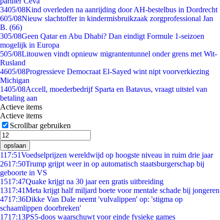
partner Ceva
34
05/08
Kind overleden na aanrijding door AH-bestelbus in Dordrecht
6
05/08
Nieuw slachtoffer in kindermisbruikzaak zorgprofessional Jan
B. (66)
3
05/08
Geen Qatar en Abu Dhabi? Dan eindigt Formule 1-seizoen
mogelijk in Europa
5
05/08
Litouwen vindt opnieuw migrantentunnel onder grens met Wit-
Rusland
46
05/08
Progressieve Democraat El-Sayed wint nipt voorverkiezing
Michigan
14
05/08
Accell, moederbedrijf Sparta en Batavus, vraagt uitstel van
betaling aan
Actieve items
Actieve items
Scrollbar gebruiken
opslaan
1
17:51
Voedselprijzen wereldwijd op hoogste niveau in ruim drie jaar
26
17:50
Trump grijpt weer in op automatisch staatsburgerschap bij
geboorte in VS
15
17:47
Quake krijgt na 30 jaar een gratis uitbreiding
13
17:41
Meta krijgt half miljard boete voor mentale schade bij jongeren
47
17:36
Dikke Van Dale neemt 'vulvalippen' op: 'stigma op
schaamlippen doorbreken'
17
17:13
PS5-doos waarschuwt voor einde fysieke games