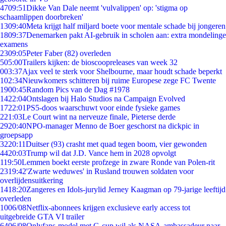
47
09:51
Dikke Van Dale neemt 'vulvalippen' op: 'stigma op
schaamlippen doorbreken'
13
09:40
Meta krijgt half miljard boete voor mentale schade bij jongeren
18
09:37
Denemarken pakt AI-gebruik in scholen aan: extra mondelinge
examens
23
09:05
Peter Faber (82) overleden
5
05:00
Trailers kijken: de bioscoopreleases van week 32
0
03:37
Ajax veel te sterk voor Shelbourne, maar houdt schade beperkt
1
02:34
Nieuwkomers schitteren bij ruime Europese zege FC Twente
19
00:45
Random Pics van de Dag #1978
14
22:04
Ontslagen bij Halo Studios na Campaign Evolved
17
22:01
PS5-doos waarschuwt voor einde fysieke games
2
21:03
Le Court wint na nerveuze finale, Pieterse derde
29
20:40
NPO-manager Menno de Boer geschorst na dickpic in
groepsapp
32
20:11
Duitser (93) crasht met quad tegen boom, vier gewonden
44
20:03
Trump wil dat J.D. Vance hem in 2028 opvolgt
1
19:50
Lemmen boekt eerste profzege in zware Ronde van Polen-rit
23
19:42
'Zwarte weduwes' in Rusland trouwen soldaten voor
overlijdensuitkering
14
18:20
Zangeres en Idols-jurylid Jerney Kaagman op 79-jarige leeftijd
overleden
10
06/08
Netflix-abonnees krijgen exclusieve early access tot
uitgebreide GTA VI trailer
64
06/08
Onlyfans-model met G-cup wil als NASA-ambassadeur naar