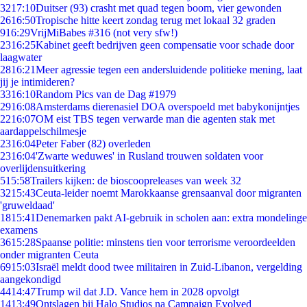
32
17:10
Duitser (93) crasht met quad tegen boom, vier gewonden
26
16:50
Tropische hitte keert zondag terug met lokaal 32 graden
9
16:29
VrijMiBabes #316 (not very sfw!)
23
16:25
Kabinet geeft bedrijven geen compensatie voor schade door
laagwater
28
16:21
Meer agressie tegen een andersluidende politieke mening, laat
jij je intimideren?
33
16:10
Random Pics van de Dag #1979
29
16:08
Amsterdams dierenasiel DOA overspoeld met babykonijntjes
22
16:07
OM eist TBS tegen verwarde man die agenten stak met
aardappelschilmesje
23
16:04
Peter Faber (82) overleden
23
16:04
'Zwarte weduwes' in Rusland trouwen soldaten voor
overlijdensuitkering
5
15:58
Trailers kijken: de bioscoopreleases van week 32
32
15:43
Ceuta-leider noemt Marokkaanse grensaanval door migranten
'gruweldaad'
18
15:41
Denemarken pakt AI-gebruik in scholen aan: extra mondelinge
examens
36
15:28
Spaanse politie: minstens tien voor terrorisme veroordeelden
onder migranten Ceuta
69
15:03
Israël meldt dood twee militairen in Zuid-Libanon, vergelding
aangekondigd
44
14:47
Trump wil dat J.D. Vance hem in 2028 opvolgt
14
13:49
Ontslagen bij Halo Studios na Campaign Evolved