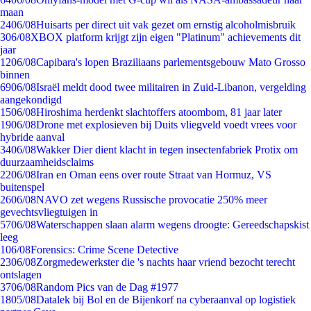
maan
24
06/08
Huisarts per direct uit vak gezet om ernstig alcoholmisbruik
3
06/08
XBOX platform krijgt zijn eigen "Platinum" achievements dit
jaar
12
06/08
Capibara's lopen Braziliaans parlementsgebouw Mato Grosso
binnen
69
06/08
Israël meldt dood twee militairen in Zuid-Libanon, vergelding
aangekondigd
15
06/08
Hiroshima herdenkt slachtoffers atoombom, 81 jaar later
19
06/08
Drone met explosieven bij Duits vliegveld voedt vrees voor
hybride aanval
34
06/08
Wakker Dier dient klacht in tegen insectenfabriek Protix om
duurzaamheidsclaims
22
06/08
Iran en Oman eens over route Straat van Hormuz, VS
buitenspel
26
06/08
NAVO zet wegens Russische provocatie 250% meer
gevechtsvliegtuigen in
57
06/08
Waterschappen slaan alarm wegens droogte: Gereedschapskist
leeg
1
06/08
Forensics: Crime Scene Detective
23
06/08
Zorgmedewerkster die 's nachts haar vriend bezocht terecht
ontslagen
37
06/08
Random Pics van de Dag #1977
18
05/08
Datalek bij Bol en de Bijenkorf na cyberaanval op logistiek