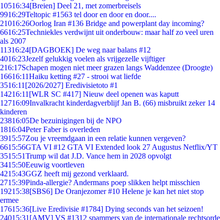
105
16:34
[Breien] Deel 21, met zomerbreisels
99
16:29
Teltopic #1563 tel door en door en door....
210
16:26
Oorlog Iran #136 Bridge and powerplant day incoming?
66
16:25
Techniekles verdwijnt uit onderbouw: maar half zo veel uren
als 2007
113
16:24
[DAGBOEK] De weg naar balans #12
40
16:23
Jezelf gelukkig voelen als vrijgezelle vijftiger
2
16:17
Schapen mogen niet meer grazen langs Waddenzee (Droogte)
166
16:11
Haiku ketting #27 - strooi wat liefde
35
16:11
[2026/2027] Eredivisietoto #1
142
16:11
[WLR SC #417] Nieuw deel openen was kaputt
127
16:09
Invalkracht kinderdagverblijf Jan B. (66) misbruikt zeker 14
kinderen
238
16:05
De bezuinigingen bij de NPO
18
16:04
Peter Faber is overleden
39
15:57
Zou je vreemdgaan in een relatie kunnen vergeven?
66
15:56
GTA VI #12 GTA VI Extended look 27 Augustus Netflix/YT
35
15:51
Trump wil dat J.D. Vance hem in 2028 opvolgt
34
15:50
Eeuwig voortleven
42
15:43
GGZ heeft mij gezond verklaard.
27
15:39
Pinda-allergie? Andermans poep slikken helpt misschien
192
15:38
[SBS6] De Oranjezomer #10 Helene je kan het niet stop
ermee
176
15:36
[Live Eredivisie #1784] Dying seconds van het seizoen!
240
15:31
[AMV] VS #1312 spammers van de internationale rechtsorde