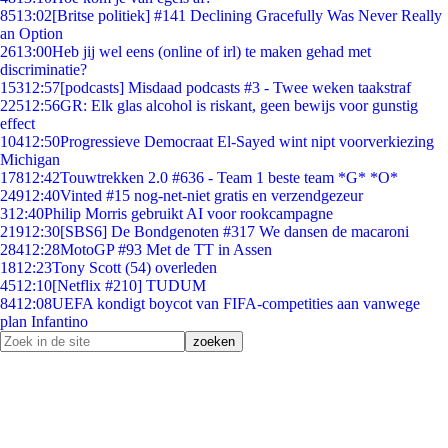
85
13:02
[Britse politiek] #141 Declining Gracefully Was Never Really
an Option
26
13:00
Heb jij wel eens (online of irl) te maken gehad met
discriminatie?
153
12:57
[podcasts] Misdaad podcasts #3 - Twee weken taakstraf
225
12:56
GR: Elk glas alcohol is riskant, geen bewijs voor gunstig
effect
104
12:50
Progressieve Democraat El-Sayed wint nipt voorverkiezing
Michigan
178
12:42
Touwtrekken 2.0 #636 - Team 1 beste team *G* *O*
249
12:40
Vinted #15 nog-net-niet gratis en verzendgezeur
3
12:40
Philip Morris gebruikt AI voor rookcampagne
219
12:30
[SBS6] De Bondgenoten #317 We dansen de macaroni
284
12:28
MotoGP #93 Met de TT in Assen
18
12:23
Tony Scott (54) overleden
45
12:10
[Netflix #210] TUDUM
84
12:08
UEFA kondigt boycot van FIFA-competities aan vanwege
plan Infantino