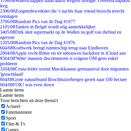
57
06/08
Waterschappen slaan alarm wegens droogte: Gereedschapskist
leeg
23
06/08
Zorgmedewerkster die 's nachts haar vriend bezocht terecht
ontslagen
37
06/08
Random Pics van de Dag #1977
21
05/08
Tanken in België wordt nóg aantrekkelijker
34
05/08
Dirk sluit supermarkt op de Wallen na golf van diefstal en
agressie
12
05/08
Random Pics van de Dag #1976
6
04/08
Kraftwerk brengt ruimteschip terug naar Eindhoven
20
04/08
Apple vecht Britse eis tot inbouwen backdoor in iCloud aan
85
04/08
'Witte' mannen discrimineren is volgens OM geen enkel
probleem
32
04/08
Ceuta-leider noemt Marokkaanse grensaanval door migranten
'gruweldaad'
6
04/08
Grote natuurbrand Boschhuizerbergen groeit naar 100 hectare
6
04/08
FOK! was even down
Laatste items
Laatste items
Toon berichten uit deze thema's
Actueel
Entertainment
Sport
Film & Tv
Games