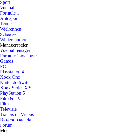
Sport
Voetbal
Formule 1
Autosport
Tennis
Wielrennen
Schaatsen
Wintersporten
Managerspelen
Voetbalmanager
Formule 1-manager
Games
PC
Playstation 4
Xbox One
Nintendo Switch
Xbox Series X|S
PlayStation 5
Film & TV
Film
Televisie
Trailers en Videos
Bioscoopagenda
Forum
Meer