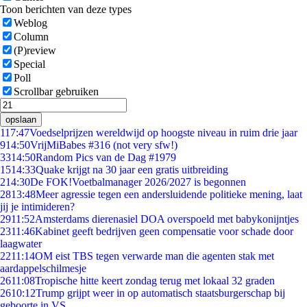
Toon berichten van deze types
Weblog
Column
(P)review
Special
Poll
Scrollbar gebruiken
opslaan
1
17:47
Voedselprijzen wereldwijd op hoogste niveau in ruim drie jaar
9
14:50
VrijMiBabes #316 (not very sfw!)
33
14:50
Random Pics van de Dag #1979
15
14:33
Quake krijgt na 30 jaar een gratis uitbreiding
2
14:30
De FOK!Voetbalmanager 2026/2027 is begonnen
28
13:48
Meer agressie tegen een andersluidende politieke mening, laat
jij je intimideren?
29
11:52
Amsterdams dierenasiel DOA overspoeld met babykonijntjes
23
11:46
Kabinet geeft bedrijven geen compensatie voor schade door
laagwater
22
11:14
OM eist TBS tegen verwarde man die agenten stak met
aardappelschilmesje
26
11:08
Tropische hitte keert zondag terug met lokaal 32 graden
26
10:12
Trump grijpt weer in op automatisch staatsburgerschap bij
geboorte in VS