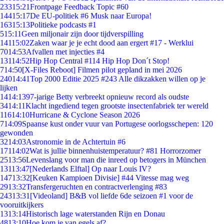
233
15:21
Frontpage Feedback Topic #60
144
15:17
De EU-politiek #6 Musk naar Europa!
163
15:13
Politieke podcasts #1
5
15:11
Geen miljonair zijn door tijdverspilling
141
15:02
Zaken waar je je echt dood aan ergert #17 - Werklui
70
14:53
Afvallen met injecties #4
131
14:52
Hip Hop Central #114 Hip Hop Don´t Stop!
7
14:50
[X-Files Reboot] Filmen pilot gepland in mei 2026
240
14:41
Top 2000 Editie 2025 #243 Alle dikzakken willen op je
lijken
14
14:13
97-jarige Betty verbreekt opnieuw record als oudste
34
14:11
Klacht ingediend tegen grootste insectenfabriek ter wereld
116
14:10
Hurricane & Cyclone Season 2026
7
14:09
Spaanse kust onder vuur van Portugese oorlogsschepen: 120
gewonden
32
14:03
Astronomie in de Achtertuin #6
171
14:02
Wat is jullie binnenhuistemperatuur? #81 Horrorzomer
25
13:56
Levenslang voor man die inreed op betogers in München
131
13:47
[Nederlands Elftal] Op naar Louis IV?
147
13:32
[Keuken Kampioen Divisie] #44 Vitesse mag weg
29
13:32
Transfergeruchten en contractverlenging #83
243
13:31
[Videoland] B&B vol liefde 6de seizoen #1 voor de
vooruitkijkers
13
13:14
Historisch lage waterstanden Rijn en Donau
48
13:10
Hoe kom je van egels af?