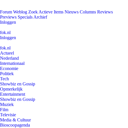
Forum
Weblog
Zoek
Actieve Items
Nieuws
Columns
Reviews
Previews
Specials
Archief
Inloggen
fok.nl
Inloggen
fok.nl
Actueel
Nederland
Internationaal
Economie
Politiek
Tech
Showbiz en Gossip
Opmerkelijk
Entertainment
Showbiz en Gossip
Muziek
Film
Televisie
Media & Cultuur
Bioscoopagenda