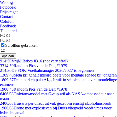
Weblog
Fotoboek
Prijsvragen
Contact
Colofon
Feedback
Tip de redactie
FOK!
FOK!
Scrollbar gebruiken
opslaan
9
14:50
VrijMiBabes #316 (not very sfw!)
33
14:50
Random Pics van de Dag #1979
2
14:30
De FOK!Voetbalmanager 2026/2027 is begonnen
13
09:40
Meta krijgt half miljard boete voor mentale schade bij jongeren
18
09:37
Denemarken pakt AI-gebruik in scholen aan: extra mondelinge
examens
19
00:45
Random Pics van de Dag #1978
64
06/08
Onlyfans-model met G-cup wil als NASA-ambassadeur naar
maan
24
06/08
Huisarts per direct uit vak gezet om ernstig alcoholmisbruik
19
06/08
Drone met explosieven bij Duits vliegveld voedt vrees voor
hybride aanval