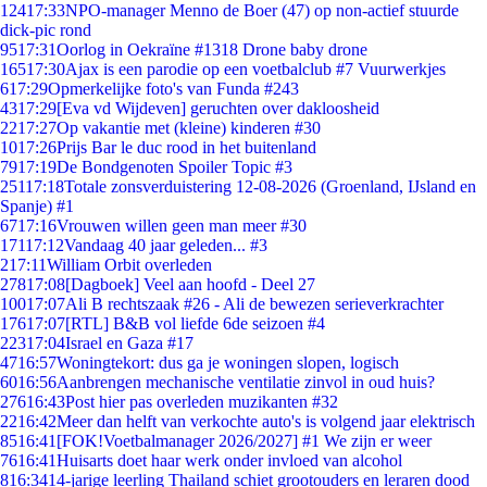
124
17:33
NPO-manager Menno de Boer (47) op non-actief stuurde
dick-pic rond
95
17:31
Oorlog in Oekraïne #1318 Drone baby drone
165
17:30
Ajax is een parodie op een voetbalclub #7 Vuurwerkjes
6
17:29
Opmerkelijke foto's van Funda #243
43
17:29
[Eva vd Wijdeven] geruchten over dakloosheid
22
17:27
Op vakantie met (kleine) kinderen #30
10
17:26
Prijs Bar le duc rood in het buitenland
79
17:19
De Bondgenoten Spoiler Topic #3
251
17:18
Totale zonsverduistering 12-08-2026 (Groenland, IJsland en
Spanje) #1
67
17:16
Vrouwen willen geen man meer #30
171
17:12
Vandaag 40 jaar geleden... #3
2
17:11
William Orbit overleden
278
17:08
[Dagboek] Veel aan hoofd - Deel 27
100
17:07
Ali B rechtszaak #26 - Ali de bewezen serieverkrachter
176
17:07
[RTL] B&B vol liefde 6de seizoen #4
223
17:04
Israel en Gaza #17
47
16:57
Woningtekort: dus ga je woningen slopen, logisch
60
16:56
Aanbrengen mechanische ventilatie zinvol in oud huis?
276
16:43
Post hier pas overleden muzikanten #32
22
16:42
Meer dan helft van verkochte auto's is volgend jaar elektrisch
85
16:41
[FOK!Voetbalmanager 2026/2027] #1 We zijn er weer
76
16:41
Huisarts doet haar werk onder invloed van alcohol
8
16:34
14-jarige leerling Thailand schiet grootouders en leraren dood