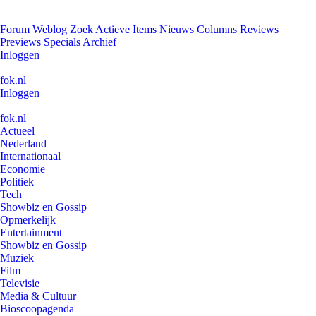
Forum
Weblog
Zoek
Actieve Items
Nieuws
Columns
Reviews
Previews
Specials
Archief
Inloggen
fok.nl
Inloggen
fok.nl
Actueel
Nederland
Internationaal
Economie
Politiek
Tech
Showbiz en Gossip
Opmerkelijk
Entertainment
Showbiz en Gossip
Muziek
Film
Televisie
Media & Cultuur
Bioscoopagenda