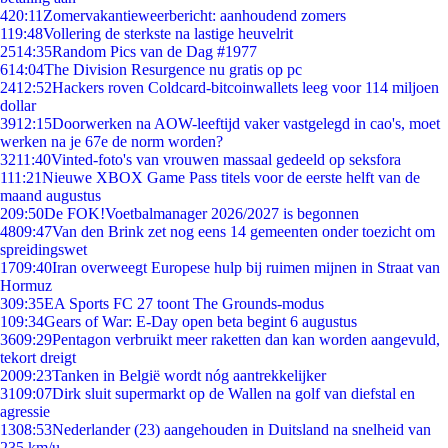
4
20:11
Zomervakantieweerbericht: aanhoudend zomers
1
19:48
Vollering de sterkste na lastige heuvelrit
25
14:35
Random Pics van de Dag #1977
6
14:04
The Division Resurgence nu gratis op pc
24
12:52
Hackers roven Coldcard-bitcoinwallets leeg voor 114 miljoen
dollar
39
12:15
Doorwerken na AOW-leeftijd vaker vastgelegd in cao's, moet
werken na je 67e de norm worden?
32
11:40
Vinted-foto's van vrouwen massaal gedeeld op seksfora
1
11:21
Nieuwe XBOX Game Pass titels voor de eerste helft van de
maand augustus
2
09:50
De FOK!Voetbalmanager 2026/2027 is begonnen
48
09:47
Van den Brink zet nog eens 14 gemeenten onder toezicht om
spreidingswet
17
09:40
Iran overweegt Europese hulp bij ruimen mijnen in Straat van
Hormuz
3
09:35
EA Sports FC 27 toont The Grounds-modus
1
09:34
Gears of War: E-Day open beta begint 6 augustus
36
09:29
Pentagon verbruikt meer raketten dan kan worden aangevuld,
tekort dreigt
20
09:23
Tanken in België wordt nóg aantrekkelijker
31
09:07
Dirk sluit supermarkt op de Wallen na golf van diefstal en
agressie
13
08:53
Nederlander (23) aangehouden in Duitsland na snelheid van
235 km/u