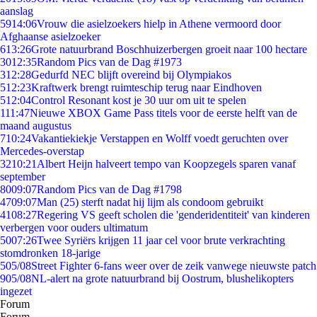
aanslag
59
14:06
Vrouw die asielzoekers hielp in Athene vermoord door
Afghaanse asielzoeker
6
13:26
Grote natuurbrand Boschhuizerbergen groeit naar 100 hectare
30
12:35
Random Pics van de Dag #1973
3
12:28
Gedurfd NEC blijft overeind bij Olympiakos
5
12:23
Kraftwerk brengt ruimteschip terug naar Eindhoven
5
12:04
Control Resonant kost je 30 uur om uit te spelen
1
11:47
Nieuwe XBOX Game Pass titels voor de eerste helft van de
maand augustus
7
10:24
Vakantiekiekje Verstappen en Wolff voedt geruchten over
Mercedes-overstap
32
10:21
Albert Heijn halveert tempo van Koopzegels sparen vanaf
september
80
09:07
Random Pics van de Dag #1798
47
09:07
Man (25) sterft nadat hij lijm als condoom gebruikt
41
08:27
Regering VS geeft scholen die 'genderidentiteit' van kinderen
verbergen voor ouders ultimatum
50
07:26
Twee Syriërs krijgen 11 jaar cel voor brute verkrachting
stomdronken 18-jarige
5
05/08
Street Fighter 6-fans weer over de zeik vanwege nieuwste patch
9
05/08
NL-alert na grote natuurbrand bij Oostrum, blushelikopters
ingezet
Forum
Forum