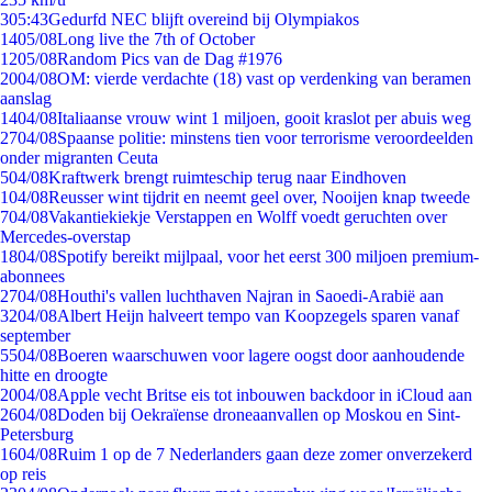
3
05:43
Gedurfd NEC blijft overeind bij Olympiakos
14
05/08
Long live the 7th of October
12
05/08
Random Pics van de Dag #1976
20
04/08
OM: vierde verdachte (18) vast op verdenking van beramen
aanslag
14
04/08
Italiaanse vrouw wint 1 miljoen, gooit kraslot per abuis weg
27
04/08
Spaanse politie: minstens tien voor terrorisme veroordeelden
onder migranten Ceuta
5
04/08
Kraftwerk brengt ruimteschip terug naar Eindhoven
1
04/08
Reusser wint tijdrit en neemt geel over, Nooijen knap tweede
7
04/08
Vakantiekiekje Verstappen en Wolff voedt geruchten over
Mercedes-overstap
18
04/08
Spotify bereikt mijlpaal, voor het eerst 300 miljoen premium-
abonnees
27
04/08
Houthi's vallen luchthaven Najran in Saoedi-Arabië aan
32
04/08
Albert Heijn halveert tempo van Koopzegels sparen vanaf
september
55
04/08
Boeren waarschuwen voor lagere oogst door aanhoudende
hitte en droogte
20
04/08
Apple vecht Britse eis tot inbouwen backdoor in iCloud aan
26
04/08
Doden bij Oekraïense droneaanvallen op Moskou en Sint-
Petersburg
16
04/08
Ruim 1 op de 7 Nederlanders gaan deze zomer onverzekerd
op reis