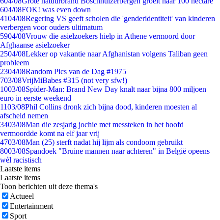
6
04/08
Grote natuurbrand Boschhuizerbergen groeit naar 100 hectare
6
04/08
FOK! was even down
41
04/08
Regering VS geeft scholen die 'genderidentiteit' van kinderen
verbergen voor ouders ultimatum
59
04/08
Vrouw die asielzoekers hielp in Athene vermoord door
Afghaanse asielzoeker
25
04/08
Lekker op vakantie naar Afghanistan volgens Taliban geen
probleem
23
04/08
Random Pics van de Dag #1975
7
03/08
VrijMiBabes #315 (not very sfw!)
10
03/08
Spider-Man: Brand New Day knalt naar bijna 800 miljoen
euro in eerste weekend
11
03/08
Phil Collins dronk zich bijna dood, kinderen moesten al
afscheid nemen
34
03/08
Man die zesjarig jochie met messteken in het hoofd
vermoordde komt na elf jaar vrij
47
03/08
Man (25) sterft nadat hij lijm als condoom gebruikt
80
03/08
Spandoek "Bruine mannen naar achteren" in België opeens
wèl racistisch
Laatste items
Laatste items
Toon berichten uit deze thema's
Actueel
Entertainment
Sport