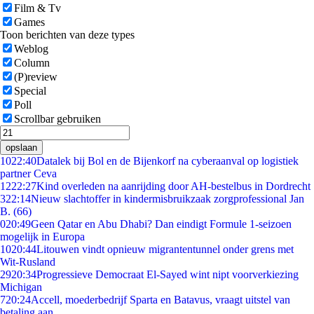
Film & Tv
Games
Toon berichten van deze types
Weblog
Column
(P)review
Special
Poll
Scrollbar gebruiken
opslaan
10
22:40
Datalek bij Bol en de Bijenkorf na cyberaanval op logistiek
partner Ceva
12
22:27
Kind overleden na aanrijding door AH-bestelbus in Dordrecht
3
22:14
Nieuw slachtoffer in kindermisbruikzaak zorgprofessional Jan
B. (66)
0
20:49
Geen Qatar en Abu Dhabi? Dan eindigt Formule 1-seizoen
mogelijk in Europa
10
20:44
Litouwen vindt opnieuw migrantentunnel onder grens met
Wit-Rusland
29
20:34
Progressieve Democraat El-Sayed wint nipt voorverkiezing
Michigan
7
20:24
Accell, moederbedrijf Sparta en Batavus, vraagt uitstel van
betaling aan