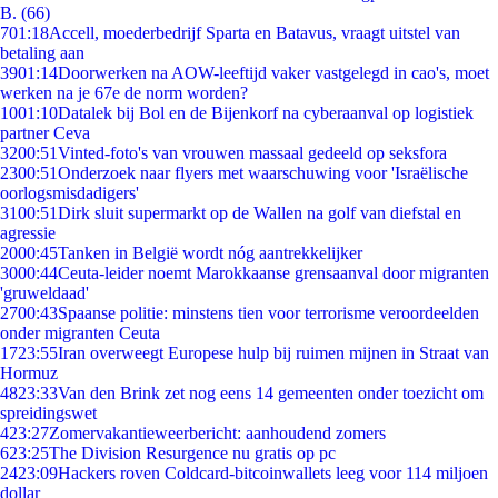
B. (66)
7
01:18
Accell, moederbedrijf Sparta en Batavus, vraagt uitstel van
betaling aan
39
01:14
Doorwerken na AOW-leeftijd vaker vastgelegd in cao's, moet
werken na je 67e de norm worden?
10
01:10
Datalek bij Bol en de Bijenkorf na cyberaanval op logistiek
partner Ceva
32
00:51
Vinted-foto's van vrouwen massaal gedeeld op seksfora
23
00:51
Onderzoek naar flyers met waarschuwing voor 'Israëlische
oorlogsmisdadigers'
31
00:51
Dirk sluit supermarkt op de Wallen na golf van diefstal en
agressie
20
00:45
Tanken in België wordt nóg aantrekkelijker
30
00:44
Ceuta-leider noemt Marokkaanse grensaanval door migranten
'gruweldaad'
27
00:43
Spaanse politie: minstens tien voor terrorisme veroordeelden
onder migranten Ceuta
17
23:55
Iran overweegt Europese hulp bij ruimen mijnen in Straat van
Hormuz
48
23:33
Van den Brink zet nog eens 14 gemeenten onder toezicht om
spreidingswet
4
23:27
Zomervakantieweerbericht: aanhoudend zomers
6
23:25
The Division Resurgence nu gratis op pc
24
23:09
Hackers roven Coldcard-bitcoinwallets leeg voor 114 miljoen
dollar