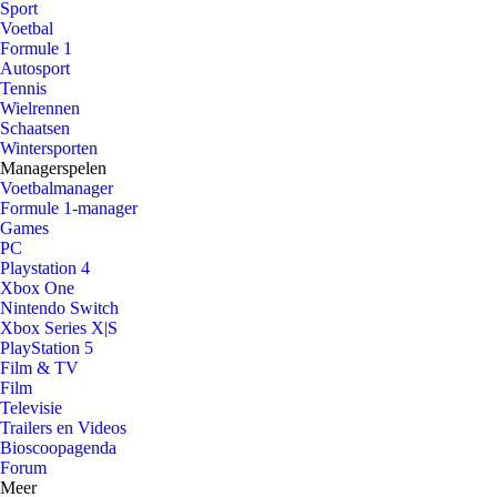
Sport
Voetbal
Formule 1
Autosport
Tennis
Wielrennen
Schaatsen
Wintersporten
Managerspelen
Voetbalmanager
Formule 1-manager
Games
PC
Playstation 4
Xbox One
Nintendo Switch
Xbox Series X|S
PlayStation 5
Film & TV
Film
Televisie
Trailers en Videos
Bioscoopagenda
Forum
Meer