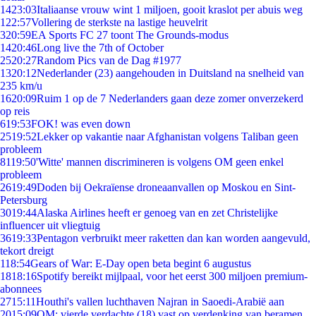
14
23:03
Italiaanse vrouw wint 1 miljoen, gooit kraslot per abuis weg
1
22:57
Vollering de sterkste na lastige heuvelrit
3
20:59
EA Sports FC 27 toont The Grounds-modus
14
20:46
Long live the 7th of October
25
20:27
Random Pics van de Dag #1977
13
20:12
Nederlander (23) aangehouden in Duitsland na snelheid van
235 km/u
16
20:09
Ruim 1 op de 7 Nederlanders gaan deze zomer onverzekerd
op reis
6
19:53
FOK! was even down
25
19:52
Lekker op vakantie naar Afghanistan volgens Taliban geen
probleem
81
19:50
'Witte' mannen discrimineren is volgens OM geen enkel
probleem
26
19:49
Doden bij Oekraïense droneaanvallen op Moskou en Sint-
Petersburg
30
19:44
Alaska Airlines heeft er genoeg van en zet Christelijke
influencer uit vliegtuig
36
19:33
Pentagon verbruikt meer raketten dan kan worden aangevuld,
tekort dreigt
1
18:54
Gears of War: E-Day open beta begint 6 augustus
18
18:16
Spotify bereikt mijlpaal, voor het eerst 300 miljoen premium-
abonnees
27
15:11
Houthi's vallen luchthaven Najran in Saoedi-Arabië aan
20
15:09
OM: vierde verdachte (18) vast op verdenking van beramen