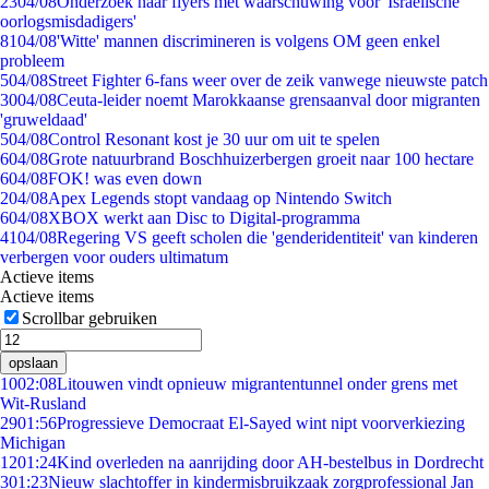
23
04/08
Onderzoek naar flyers met waarschuwing voor 'Israëlische
oorlogsmisdadigers'
81
04/08
'Witte' mannen discrimineren is volgens OM geen enkel
probleem
5
04/08
Street Fighter 6-fans weer over de zeik vanwege nieuwste patch
30
04/08
Ceuta-leider noemt Marokkaanse grensaanval door migranten
'gruweldaad'
5
04/08
Control Resonant kost je 30 uur om uit te spelen
6
04/08
Grote natuurbrand Boschhuizerbergen groeit naar 100 hectare
6
04/08
FOK! was even down
2
04/08
Apex Legends stopt vandaag op Nintendo Switch
6
04/08
XBOX werkt aan Disc to Digital-programma
41
04/08
Regering VS geeft scholen die 'genderidentiteit' van kinderen
verbergen voor ouders ultimatum
Actieve items
Actieve items
Scrollbar gebruiken
opslaan
10
02:08
Litouwen vindt opnieuw migrantentunnel onder grens met
Wit-Rusland
29
01:56
Progressieve Democraat El-Sayed wint nipt voorverkiezing
Michigan
12
01:24
Kind overleden na aanrijding door AH-bestelbus in Dordrecht
3
01:23
Nieuw slachtoffer in kindermisbruikzaak zorgprofessional Jan