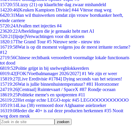
157
20:55
Lizzy (21) op klaarlichte dag zwaar mishandeld
142
20:46
[Keuken Kampioen Divisie] #44 Vitesse mag weg
64
20:31
Man wil thuiswerken omdat zijn vrouw borstkanker heeft,
einde carriere
57
20:24
Afvallen met injecties #4
236
20:22
Afbeeldingen die je gemaakt hebt met AI
5
20:21
[lijstje]Verwachtingen voor dit seizoen
18
20:17
The Grand Tour #5 Nieuwe serie - nieuw trio
167
19:58
Wat is op dit moment volgens jou de meest irritante reclame?
#12
27
19:56
Chinese rechtbank veroordeelt voormalige lokale functionaris
tot dood
68
19:52
Politie grijpt in bij snelwegblokkeerders
69
19:42
[FOK!Voetbalmanager 2026/2027] #1 We zijn er weer
158
19:27
[Live Eredivisie #1784] Dying seconds van het seizoen!
157
19:26
Wat is jullie binnenhuistemperatuur? #81 Horrorzomer
247
19:26
[Centraal] Ruimtevaart / SpaceX #87 Rondje oceaan
186
19:25
Politieke meme's en spotprenten #11
261
19:22
Het enige echte LEGO-topic #45 LEGOOOOOOOOOOO
105
19:14
Lisa (38) vermoord door Afghaanse asielzoeker
163
19:08
Ieder die 40+ is zal deze producten herkennen #35 Nooit
weg doen meuk