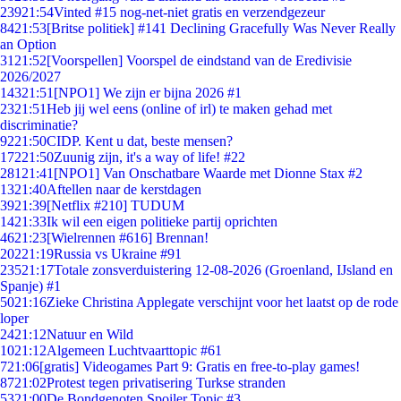
239
21:54
Vinted #15 nog-net-niet gratis en verzendgezeur
84
21:53
[Britse politiek] #141 Declining Gracefully Was Never Really
an Option
31
21:52
[Voorspellen] Voorspel de eindstand van de Eredivisie
2026/2027
143
21:51
[NPO1] We zijn er bijna 2026 #1
23
21:51
Heb jij wel eens (online of irl) te maken gehad met
discriminatie?
92
21:50
CIDP. Kent u dat, beste mensen?
172
21:50
Zuunig zijn, it's a way of life! #22
281
21:41
[NPO1] Van Onschatbare Waarde met Dionne Stax #2
13
21:40
Aftellen naar de kerstdagen
39
21:39
[Netflix #210] TUDUM
14
21:33
Ik wil een eigen politieke partij oprichten
46
21:23
[Wielrennen #616] Brennan!
202
21:19
Russia vs Ukraine #91
235
21:17
Totale zonsverduistering 12-08-2026 (Groenland, IJsland en
Spanje) #1
50
21:16
Zieke Christina Applegate verschijnt voor het laatst op de rode
loper
24
21:12
Natuur en Wild
10
21:12
Algemeen Luchtvaarttopic #61
7
21:06
[gratis] Videogames Part 9: Gratis en free-to-play games!
87
21:02
Protest tegen privatisering Turkse stranden
53
21:00
De Bondgenoten Spoiler Topic #3