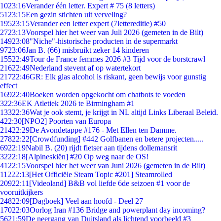
10
23:16
Verander één letter. Expert # 75 (8 letters)
51
23:15
Een gezin stichten uit verveling?
195
23:15
Verander een letter expert (7lettereditie) #50
27
23:13
Voorspel hier het weer van Juli 2026 (gemeten in de Bilt)
149
23:08
"Niche"-historische producten in de supermarkt
97
23:06
Jan B. (66) misbruikt zeker 14 kinderen
155
22:49
Tour de France femmes 2026 #3 Tijd voor de borstcrawl
216
22:49
Nederland stevent af op watertekort
217
22:46
GR: Elk glas alcohol is riskant, geen bewijs voor gunstig
effect
169
22:40
Boeken worden opgekocht om chatbots te voeden
3
22:36
EK Atletiek 2026 te Birmingham #1
133
22:36
Wat je ook stemt, je krijgt in NL altijd Links Liberaal Beleid.
4
22:30
[NPO2] Poorten van Europa
214
22:29
De Avondetappe #176 - Met Ellen ten Damme.
278
22:22
[Crowdfunding] #442 Golfbanen en betere projecten.....
69
22:19
Nabil B. (20) rijdt fietser aan tijdens dollemansrit
32
22:18
[Alpineskiën] #20 Op weg naar de OS!
41
22:15
Voorspel hier het weer van Juni 2026 (gemeten in de Bilt)
112
22:13
[Het Officiële Steam Topic #201] Steamrolled
209
22:11
[Videoland] B&B vol liefde 6de seizoen #1 voor de
vooruitkijkers
248
22:09
[Dagboek] Veel aan hoofd - Deel 27
170
22:03
Oorlog Iran #136 Bridge and powerplant day incoming?
56
21:59
De neergang van Duitsland als lichtend voorbeeld #3