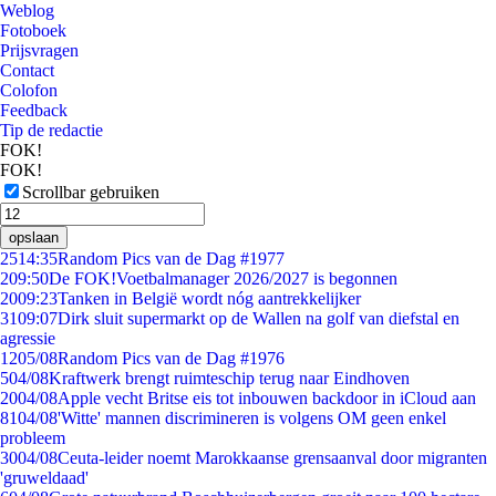
Weblog
Fotoboek
Prijsvragen
Contact
Colofon
Feedback
Tip de redactie
FOK!
FOK!
Scrollbar gebruiken
opslaan
25
14:35
Random Pics van de Dag #1977
2
09:50
De FOK!Voetbalmanager 2026/2027 is begonnen
20
09:23
Tanken in België wordt nóg aantrekkelijker
31
09:07
Dirk sluit supermarkt op de Wallen na golf van diefstal en
agressie
12
05/08
Random Pics van de Dag #1976
5
04/08
Kraftwerk brengt ruimteschip terug naar Eindhoven
20
04/08
Apple vecht Britse eis tot inbouwen backdoor in iCloud aan
81
04/08
'Witte' mannen discrimineren is volgens OM geen enkel
probleem
30
04/08
Ceuta-leider noemt Marokkaanse grensaanval door migranten
'gruweldaad'