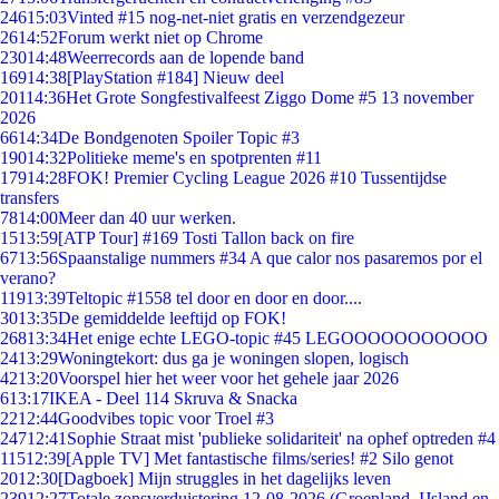
246
15:03
Vinted #15 nog-net-niet gratis en verzendgezeur
26
14:52
Forum werkt niet op Chrome
230
14:48
Weerrecords aan de lopende band
169
14:38
[PlayStation #184] Nieuw deel
201
14:36
Het Grote Songfestivalfeest Ziggo Dome #5 13 november
2026
66
14:34
De Bondgenoten Spoiler Topic #3
190
14:32
Politieke meme's en spotprenten #11
179
14:28
FOK! Premier Cycling League 2026 #10 Tussentijdse
transfers
78
14:00
Meer dan 40 uur werken.
15
13:59
[ATP Tour] #169 Tosti Tallon back on fire
67
13:56
Spaanstalige nummers #34 A que calor nos pasaremos por el
verano?
119
13:39
Teltopic #1558 tel door en door en door....
30
13:35
De gemiddelde leeftijd op FOK!
268
13:34
Het enige echte LEGO-topic #45 LEGOOOOOOOOOOO
24
13:29
Woningtekort: dus ga je woningen slopen, logisch
42
13:20
Voorspel hier het weer voor het gehele jaar 2026
6
13:17
IKEA - Deel 114 Skruva & Snacka
22
12:44
Goodvibes topic voor Troel #3
247
12:41
Sophie Straat mist 'publieke solidariteit' na ophef optreden #4
115
12:39
[Apple TV] Met fantastische films/series! #2 Silo genot
20
12:30
[Dagboek] Mijn struggles in het dagelijks leven
239
12:27
Totale zonsverduistering 12-08-2026 (Groenland, IJsland en