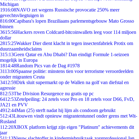
Michigan
19
16:08
NAVO zet wegens Russische provocatie 250% meer
gevechtsvliegtuigen in
8
16:00
Capibara's lopen Braziliaans parlementsgebouw Mato Grosso
binnen
36
15:56
Hackers roven Coldcard-bitcoinwallets leeg voor 114 miljoen
dollar
28
15:25
Wakker Dier dient klacht in tegen insectenfabriek Protix om
duurzaamheidsclaims
3
15:13
Geen Qatar en Abu Dhabi? Dan eindigt Formule 1-seizoen
mogelijk in Europa
18
14:48
Random Pics van de Dag #1978
31
13:00
Spaanse politie: minstens tien voor terrorisme veroordeelden
onder migranten Ceuta
34
12:59
Dirk sluit supermarkt op de Wallen na golf van diefstal en
agressie
8
12:53
The Division Resurgence nu gratis op pc
64
12:53
Zetelpeiling: 24 zetels voor Pro en 18 zetels voor D66, FvD,
JA21 en PVV
49
12:44
Man (25) sterft nadat hij lijm als condoom gebruikt
5
12:43
Litouwen vindt opnieuw migrantentunnel onder grens met Wit-
Rusland
1
12:20
XBOX platform krijgt zijn eigen "Platinum" achievements dit
jaar
5
11:13
Nieuw slachtoffer in kindermisbruikzaak zorgprofessional Jan