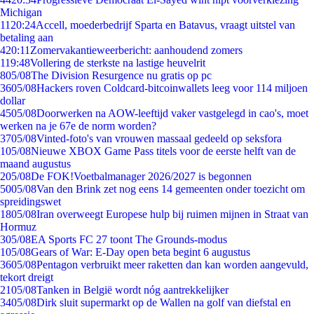
Michigan
11
20:24
Accell, moederbedrijf Sparta en Batavus, vraagt uitstel van
betaling aan
4
20:11
Zomervakantieweerbericht: aanhoudend zomers
1
19:48
Vollering de sterkste na lastige heuvelrit
8
05/08
The Division Resurgence nu gratis op pc
36
05/08
Hackers roven Coldcard-bitcoinwallets leeg voor 114 miljoen
dollar
45
05/08
Doorwerken na AOW-leeftijd vaker vastgelegd in cao's, moet
werken na je 67e de norm worden?
37
05/08
Vinted-foto's van vrouwen massaal gedeeld op seksfora
1
05/08
Nieuwe XBOX Game Pass titels voor de eerste helft van de
maand augustus
2
05/08
De FOK!Voetbalmanager 2026/2027 is begonnen
50
05/08
Van den Brink zet nog eens 14 gemeenten onder toezicht om
spreidingswet
18
05/08
Iran overweegt Europese hulp bij ruimen mijnen in Straat van
Hormuz
3
05/08
EA Sports FC 27 toont The Grounds-modus
1
05/08
Gears of War: E-Day open beta begint 6 augustus
36
05/08
Pentagon verbruikt meer raketten dan kan worden aangevuld,
tekort dreigt
21
05/08
Tanken in België wordt nóg aantrekkelijker
34
05/08
Dirk sluit supermarkt op de Wallen na golf van diefstal en