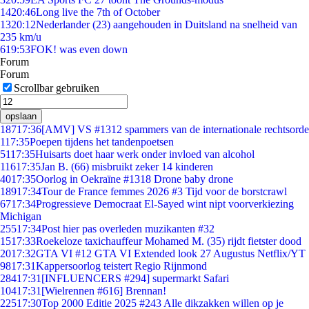
14
20:46
Long live the 7th of October
13
20:12
Nederlander (23) aangehouden in Duitsland na snelheid van
235 km/u
6
19:53
FOK! was even down
Forum
Forum
Scrollbar gebruiken
opslaan
187
17:36
[AMV] VS #1312 spammers van de internationale rechtsorde
1
17:35
Poepen tijdens het tandenpoetsen
51
17:35
Huisarts doet haar werk onder invloed van alcohol
116
17:35
Jan B. (66) misbruikt zeker 14 kinderen
40
17:35
Oorlog in Oekraïne #1318 Drone baby drone
189
17:34
Tour de France femmes 2026 #3 Tijd voor de borstcrawl
67
17:34
Progressieve Democraat El-Sayed wint nipt voorverkiezing
Michigan
255
17:34
Post hier pas overleden muzikanten #32
15
17:33
Roekeloze taxichauffeur Mohamed M. (35) rijdt fietster dood
20
17:32
GTA VI #12 GTA VI Extended look 27 Augustus Netflix/YT
98
17:31
Kappersoorlog teistert Regio Rijnmond
284
17:31
[INFLUENCERS #294] supermarkt Safari
104
17:31
[Wielrennen #616] Brennan!
225
17:30
Top 2000 Editie 2025 #243 Alle dikzakken willen op je