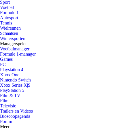
Sport
Voetbal
Formule 1
Autosport
Tennis
Wielrennen
Schaatsen
Wintersporten
Managerspelen
Voetbalmanager
Formule 1-manager
Games
PC
Playstation 4
Xbox One
Nintendo Switch
Xbox Series X|S
PlayStation 5
Film & TV
Film
Televisie
Trailers en Videos
Bioscoopagenda
Forum
Meer