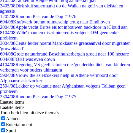
21
05/08
Tanken in België wordt nóg aantrekkelijker
34
05/08
Dirk sluit supermarkt op de Wallen na golf van diefstal en
agressie
12
05/08
Random Pics van de Dag #1976
6
04/08
Kraftwerk brengt ruimteschip terug naar Eindhoven
20
04/08
Apple vecht Britse eis tot inbouwen backdoor in iCloud aan
81
04/08
'Witte' mannen discrimineren is volgens OM geen enkel
probleem
30
04/08
Ceuta-leider noemt Marokkaanse grensaanval door migranten
'gruweldaad'
6
04/08
Grote natuurbrand Boschhuizerbergen groeit naar 100 hectare
6
04/08
FOK! was even down
41
04/08
Regering VS geeft scholen die 'genderidentiteit' van kinderen
verbergen voor ouders ultimatum
59
04/08
Vrouw die asielzoekers hielp in Athene vermoord door
Afghaanse asielzoeker
25
04/08
Lekker op vakantie naar Afghanistan volgens Taliban geen
probleem
23
04/08
Random Pics van de Dag #1975
Laatste items
Laatste items
Toon berichten uit deze thema's
Actueel
Entertainment
Sport