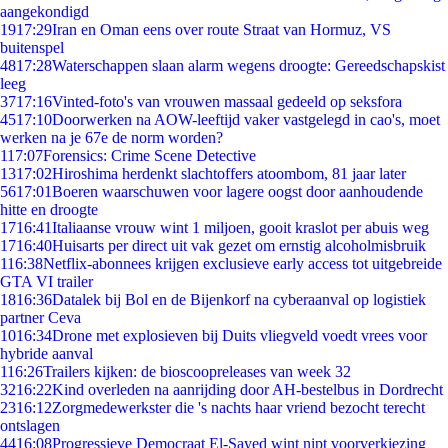
aangekondigd
19
17:29
Iran en Oman eens over route Straat van Hormuz, VS
buitenspel
48
17:28
Waterschappen slaan alarm wegens droogte: Gereedschapskist
leeg
37
17:16
Vinted-foto's van vrouwen massaal gedeeld op seksfora
45
17:10
Doorwerken na AOW-leeftijd vaker vastgelegd in cao's, moet
werken na je 67e de norm worden?
1
17:07
Forensics: Crime Scene Detective
13
17:02
Hiroshima herdenkt slachtoffers atoombom, 81 jaar later
56
17:01
Boeren waarschuwen voor lagere oogst door aanhoudende
hitte en droogte
17
16:41
Italiaanse vrouw wint 1 miljoen, gooit kraslot per abuis weg
17
16:40
Huisarts per direct uit vak gezet om ernstig alcoholmisbruik
1
16:38
Netflix-abonnees krijgen exclusieve early access tot uitgebreide
GTA VI trailer
18
16:36
Datalek bij Bol en de Bijenkorf na cyberaanval op logistiek
partner Ceva
10
16:34
Drone met explosieven bij Duits vliegveld voedt vrees voor
hybride aanval
1
16:26
Trailers kijken: de bioscoopreleases van week 32
32
16:22
Kind overleden na aanrijding door AH-bestelbus in Dordrecht
23
16:12
Zorgmedewerkster die 's nachts haar vriend bezocht terecht
ontslagen
44
16:08
Progressieve Democraat El-Sayed wint nipt voorverkiezing