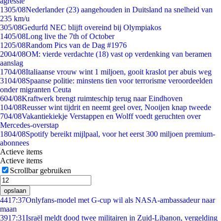
agressie
13
05/08
Nederlander (23) aangehouden in Duitsland na snelheid van
235 km/u
3
05/08
Gedurfd NEC blijft overeind bij Olympiakos
14
05/08
Long live the 7th of October
12
05/08
Random Pics van de Dag #1976
20
04/08
OM: vierde verdachte (18) vast op verdenking van beramen
aanslag
17
04/08
Italiaanse vrouw wint 1 miljoen, gooit kraslot per abuis weg
31
04/08
Spaanse politie: minstens tien voor terrorisme veroordeelden
onder migranten Ceuta
6
04/08
Kraftwerk brengt ruimteschip terug naar Eindhoven
1
04/08
Reusser wint tijdrit en neemt geel over, Nooijen knap tweede
7
04/08
Vakantiekiekje Verstappen en Wolff voedt geruchten over
Mercedes-overstap
18
04/08
Spotify bereikt mijlpaal, voor het eerst 300 miljoen premium-
abonnees
Actieve items
Actieve items
Scrollbar gebruiken
opslaan
44
17:37
Onlyfans-model met G-cup wil als NASA-ambassadeur naar
maan
39
17:31
Israël meldt dood twee militairen in Zuid-Libanon, vergelding