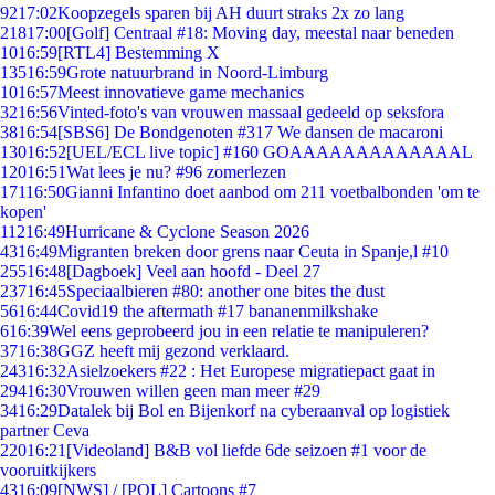
92
17:02
Koopzegels sparen bij AH duurt straks 2x zo lang
218
17:00
[Golf] Centraal #18: Moving day, meestal naar beneden
10
16:59
[RTL4] Bestemming X
135
16:59
Grote natuurbrand in Noord-Limburg
10
16:57
Meest innovatieve game mechanics
32
16:56
Vinted-foto's van vrouwen massaal gedeeld op seksfora
38
16:54
[SBS6] De Bondgenoten #317 We dansen de macaroni
130
16:52
[UEL/ECL live topic] #160 GOAAAAAAAAAAAAAL
120
16:51
Wat lees je nu? #96 zomerlezen
171
16:50
Gianni Infantino doet aanbod om 211 voetbalbonden 'om te
kopen'
112
16:49
Hurricane & Cyclone Season 2026
43
16:49
Migranten breken door grens naar Ceuta in Spanje,l #10
255
16:48
[Dagboek] Veel aan hoofd - Deel 27
237
16:45
Speciaalbieren #80: another one bites the dust
56
16:44
Covid19 the aftermath #17 bananenmilkshake
6
16:39
Wel eens geprobeerd jou in een relatie te manipuleren?
37
16:38
GGZ heeft mij gezond verklaard.
243
16:32
Asielzoekers #22 : Het Europese migratiepact gaat in
294
16:30
Vrouwen willen geen man meer #29
34
16:29
Datalek bij Bol en Bijenkorf na cyberaanval op logistiek
partner Ceva
220
16:21
[Videoland] B&B vol liefde 6de seizoen #1 voor de
vooruitkijkers
43
16:09
[NWS] / [POL] Cartoons #7