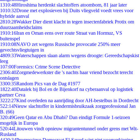
13
10:48
Hiroshima herdenkt slachtoffers atoombom, 81 jaar later
10
10:32
Drone met explosieven bij Duits vliegveld voedt vrees voor
hybride aanval
28
10:28
Wakker Dier dient klacht in tegen insectenfabriek Protix om
duurzaamheidsclaims
19
10:16
Iran en Oman eens over route Straat van Hormuz, VS
buitenspel
19
10:08
NAVO zet wegens Russische provocatie 250% meer
gevechtsvliegtuigen in
48
09:33
Waterschappen slaan alarm wegens droogte: Gereedschapskist
leeg
1
07:00
Forensics: Crime Scene Detective
23
06:40
Zorgmedewerkster die 's nachts haar vriend bezocht terecht
ontslagen
33
00:35
Random Pics van de Dag #1977
18
22:40
Datalek bij Bol en de Bijenkorf na cyberaanval op logistiek
partner Ceva
32
22:27
Kind overleden na aanrijding door AH-bestelbus in Dordrecht
5
22:14
Nieuw slachtoffer in kindermisbruikzaak zorgprofessional Jan
B. (66)
3
20:49
Geen Qatar en Abu Dhabi? Dan eindigt Formule 1-seizoen
mogelijk in Europa
5
20:44
Litouwen vindt opnieuw migrantentunnel onder grens met Wit-
Rusland
44
20:34
Progressieve Democraat El-Sayed wint nipt voorverkiezing