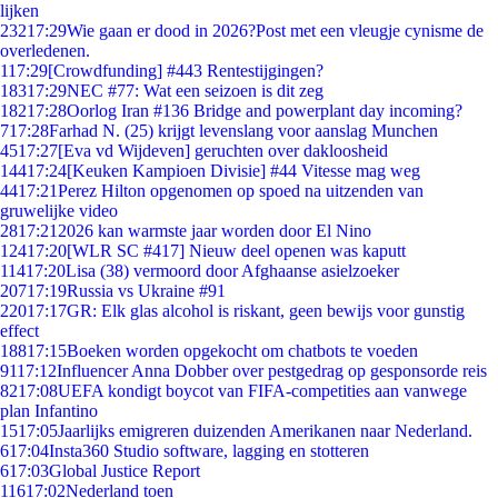
lijken
232
17:29
Wie gaan er dood in 2026?Post met een vleugje cynisme de
overledenen.
1
17:29
[Crowdfunding] #443 Rentestijgingen?
183
17:29
NEC #77: Wat een seizoen is dit zeg
182
17:28
Oorlog Iran #136 Bridge and powerplant day incoming?
7
17:28
Farhad N. (25) krijgt levenslang voor aanslag Munchen
45
17:27
[Eva vd Wijdeven] geruchten over dakloosheid
144
17:24
[Keuken Kampioen Divisie] #44 Vitesse mag weg
44
17:21
Perez Hilton opgenomen op spoed na uitzenden van
gruwelijke video
28
17:21
2026 kan warmste jaar worden door El Nino
124
17:20
[WLR SC #417] Nieuw deel openen was kaputt
114
17:20
Lisa (38) vermoord door Afghaanse asielzoeker
207
17:19
Russia vs Ukraine #91
220
17:17
GR: Elk glas alcohol is riskant, geen bewijs voor gunstig
effect
188
17:15
Boeken worden opgekocht om chatbots te voeden
91
17:12
Influencer Anna Dobber over pestgedrag op gesponsorde reis
82
17:08
UEFA kondigt boycot van FIFA-competities aan vanwege
plan Infantino
15
17:05
Jaarlijks emigreren duizenden Amerikanen naar Nederland.
6
17:04
Insta360 Studio software, lagging en stotteren
6
17:03
Global Justice Report
116
17:02
Nederland toen