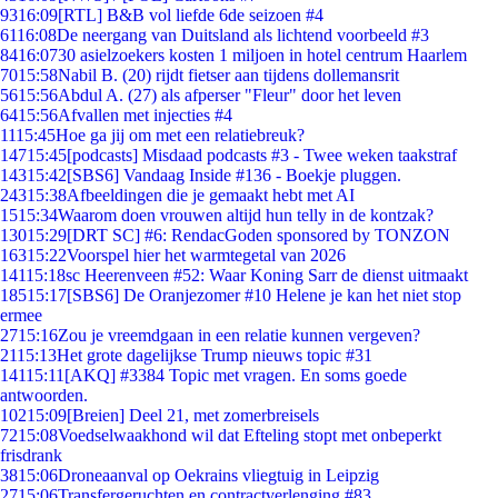
93
16:09
[RTL] B&B vol liefde 6de seizoen #4
61
16:08
De neergang van Duitsland als lichtend voorbeeld #3
84
16:07
30 asielzoekers kosten 1 miljoen in hotel centrum Haarlem
70
15:58
Nabil B. (20) rijdt fietser aan tijdens dollemansrit
56
15:56
Abdul A. (27) als afperser "Fleur" door het leven
64
15:56
Afvallen met injecties #4
11
15:45
Hoe ga jij om met een relatiebreuk?
147
15:45
[podcasts] Misdaad podcasts #3 - Twee weken taakstraf
143
15:42
[SBS6] Vandaag Inside #136 - Boekje pluggen.
243
15:38
Afbeeldingen die je gemaakt hebt met AI
15
15:34
Waarom doen vrouwen altijd hun telly in de kontzak?
130
15:29
[DRT SC] #6: RendacGoden sponsored by TONZON
163
15:22
Voorspel hier het warmtegetal van 2026
141
15:18
sc Heerenveen #52: Waar Koning Sarr de dienst uitmaakt
185
15:17
[SBS6] De Oranjezomer #10 Helene je kan het niet stop
ermee
27
15:16
Zou je vreemdgaan in een relatie kunnen vergeven?
21
15:13
Het grote dagelijkse Trump nieuws topic #31
141
15:11
[AKQ] #3384 Topic met vragen. En soms goede
antwoorden.
102
15:09
[Breien] Deel 21, met zomerbreisels
72
15:08
Voedselwaakhond wil dat Efteling stopt met onbeperkt
frisdrank
38
15:06
Droneaanval op Oekrains vliegtuig in Leipzig
27
15:06
Transfergeruchten en contractverlenging #83