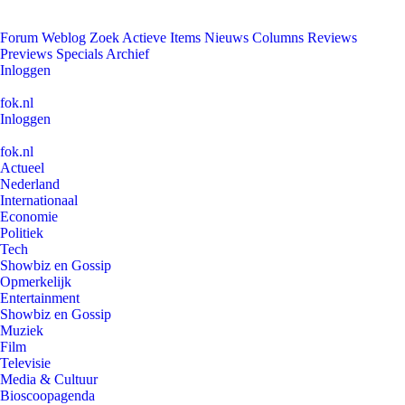
Forum
Weblog
Zoek
Actieve Items
Nieuws
Columns
Reviews
Previews
Specials
Archief
Inloggen
fok.nl
Inloggen
fok.nl
Actueel
Nederland
Internationaal
Economie
Politiek
Tech
Showbiz en Gossip
Opmerkelijk
Entertainment
Showbiz en Gossip
Muziek
Film
Televisie
Media & Cultuur
Bioscoopagenda