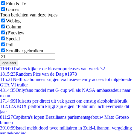
Film & Tv
Games
Toon berichten van deze types
Weblog
Column
(P)review
Special
Poll
Scrollbar gebruiken
opslaan
1
16:00
Trailers kijken: de bioscoopreleases van week 32
18
15:23
Random Pics van de Dag #1978
1
15:21
Netflix-abonnees krijgen exclusieve early access tot uitgebreide
GTA VI trailer
43
14:35
Onlyfans-model met G-cup wil als NASA-ambassadeur naar
maan
17
14:09
Huisarts per direct uit vak gezet om ernstig alcoholmisbruik
1
12:12
XBOX platform krijgt zijn eigen "Platinum" achievements dit
jaar
8
11:27
Capibara's lopen Braziliaans parlementsgebouw Mato Grosso
binnen
39
10:59
Israël meldt dood twee militairen in Zuid-Libanon, vergelding
aangekondigd