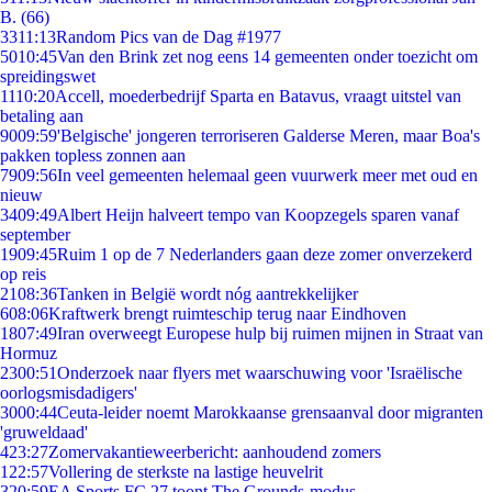
B. (66)
33
11:13
Random Pics van de Dag #1977
50
10:45
Van den Brink zet nog eens 14 gemeenten onder toezicht om
spreidingswet
11
10:20
Accell, moederbedrijf Sparta en Batavus, vraagt uitstel van
betaling aan
90
09:59
'Belgische' jongeren terroriseren Galderse Meren, maar Boa's
pakken topless zonnen aan
79
09:56
In veel gemeenten helemaal geen vuurwerk meer met oud en
nieuw
34
09:49
Albert Heijn halveert tempo van Koopzegels sparen vanaf
september
19
09:45
Ruim 1 op de 7 Nederlanders gaan deze zomer onverzekerd
op reis
21
08:36
Tanken in België wordt nóg aantrekkelijker
6
08:06
Kraftwerk brengt ruimteschip terug naar Eindhoven
18
07:49
Iran overweegt Europese hulp bij ruimen mijnen in Straat van
Hormuz
23
00:51
Onderzoek naar flyers met waarschuwing voor 'Israëlische
oorlogsmisdadigers'
30
00:44
Ceuta-leider noemt Marokkaanse grensaanval door migranten
'gruweldaad'
4
23:27
Zomervakantieweerbericht: aanhoudend zomers
1
22:57
Vollering de sterkste na lastige heuvelrit
3
20:59
EA Sports FC 27 toont The Grounds-modus