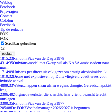
Weblog
Fotoboek
Prijsvragen
Contact
Colofon
Feedback
Tip de redactie
FOK!
FOK!
Scrollbar gebruiken
opslaan
18
15:23
Random Pics van de Dag #1978
43
14:35
Onlyfans-model met G-cup wil als NASA-ambassadeur naar
maan
17
14:09
Huisarts per direct uit vak gezet om ernstig alcoholmisbruik
10
10:32
Drone met explosieven bij Duits vliegveld voedt vrees voor
hybride aanval
48
09:33
Waterschappen slaan alarm wegens droogte: Gereedschapskist
leeg
23
06:40
Zorgmedewerkster die 's nachts haar vriend bezocht terecht
ontslagen
33
00:35
Random Pics van de Dag #1977
2
05/08
De FOK!Voetbalmanager 2026/2027 is begonnen