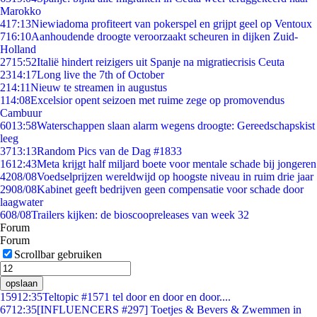
Marokko
4
17:13
Niewiadoma profiteert van pokerspel en grijpt geel op Ventoux
7
16:10
Aanhoudende droogte veroorzaakt scheuren in dijken Zuid-
Holland
27
15:52
Italië hindert reizigers uit Spanje na migratiecrisis Ceuta
23
14:17
Long live the 7th of October
2
14:11
Nieuw te streamen in augustus
1
14:08
Excelsior opent seizoen met ruime zege op promovendus
Cambuur
60
13:58
Waterschappen slaan alarm wegens droogte: Gereedschapskist
leeg
37
13:13
Random Pics van de Dag #1833
16
12:43
Meta krijgt half miljard boete voor mentale schade bij jongeren
42
08/08
Voedselprijzen wereldwijd op hoogste niveau in ruim drie jaar
29
08/08
Kabinet geeft bedrijven geen compensatie voor schade door
laagwater
6
08/08
Trailers kijken: de bioscoopreleases van week 32
Forum
Forum
Scrollbar gebruiken
opslaan
159
12:35
Teltopic #1571 tel door en door en door....
67
12:35
[INFLUENCERS #297] Toetjes & Bevers & Zwemmen in