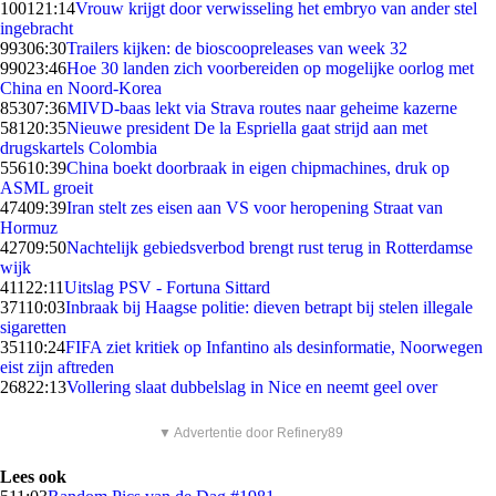
1001
21:14
Vrouw krijgt door verwisseling het embryo van ander stel
ingebracht
993
06:30
Trailers kijken: de bioscoopreleases van week 32
990
23:46
Hoe 30 landen zich voorbereiden op mogelijke oorlog met
China en Noord-Korea
853
07:36
MIVD-baas lekt via Strava routes naar geheime kazerne
581
20:35
Nieuwe president De la Espriella gaat strijd aan met
drugskartels Colombia
556
10:39
China boekt doorbraak in eigen chipmachines, druk op
ASML groeit
474
09:39
Iran stelt zes eisen aan VS voor heropening Straat van
Hormuz
427
09:50
Nachtelijk gebiedsverbod brengt rust terug in Rotterdamse
wijk
411
22:11
Uitslag PSV - Fortuna Sittard
371
10:03
Inbraak bij Haagse politie: dieven betrapt bij stelen illegale
sigaretten
351
10:24
FIFA ziet kritiek op Infantino als desinformatie, Noorwegen
eist zijn aftreden
268
22:13
Vollering slaat dubbelslag in Nice en neemt geel over
▼ Advertentie door Refinery89
Lees ook