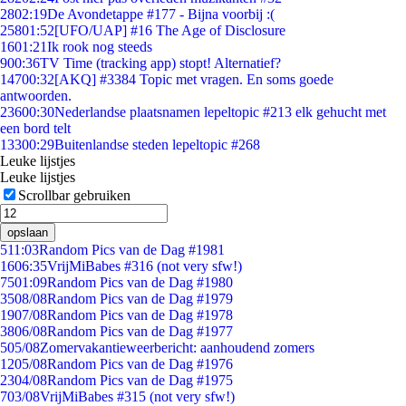
28
02:19
De Avondetappe #177 - Bijna voorbij :(
258
01:52
[UFO/UAP] #16 The Age of Disclosure
16
01:21
Ik rook nog steeds
9
00:36
TV Time (tracking app) stopt! Alternatief?
147
00:32
[AKQ] #3384 Topic met vragen. En soms goede
antwoorden.
236
00:30
Nederlandse plaatsnamen lepeltopic #213 elk gehucht met
een bord telt
133
00:29
Buitenlandse steden lepeltopic #268
Leuke lijstjes
Leuke lijstjes
Scrollbar gebruiken
opslaan
5
11:03
Random Pics van de Dag #1981
16
06:35
VrijMiBabes #316 (not very sfw!)
75
01:09
Random Pics van de Dag #1980
35
08/08
Random Pics van de Dag #1979
19
07/08
Random Pics van de Dag #1978
38
06/08
Random Pics van de Dag #1977
5
05/08
Zomervakantieweerbericht: aanhoudend zomers
12
05/08
Random Pics van de Dag #1976
23
04/08
Random Pics van de Dag #1975
7
03/08
VrijMiBabes #315 (not very sfw!)