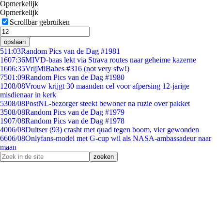
Opmerkelijk
Opmerkelijk
Scrollbar gebruiken
opslaan
5
11:03
Random Pics van de Dag #1981
16
07:36
MIVD-baas lekt via Strava routes naar geheime kazerne
16
06:35
VrijMiBabes #316 (not very sfw!)
75
01:09
Random Pics van de Dag #1980
12
08/08
Vrouw krijgt 30 maanden cel voor afpersing 12-jarige
misdienaar in kerk
53
08/08
PostNL-bezorger steekt bewoner na ruzie over pakket
35
08/08
Random Pics van de Dag #1979
19
07/08
Random Pics van de Dag #1978
40
06/08
Duitser (93) crasht met quad tegen boom, vier gewonden
66
06/08
Onlyfans-model met G-cup wil als NASA-ambassadeur naar
maan