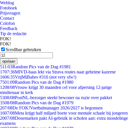
Weblog
Fotoboek
Prijsvragen
Contact
Colofon
Feedback
Tip de redactie
FOK!
FOK!
Scrollbar gebruiken
opslaan
5
11:03
Random Pics van de Dag #1981
17
07:36
MIVD-baas lekt via Strava routes naar geheime kazerne
16
06:35
VrijMiBabes #316 (not very sfw!)
75
01:09
Random Pics van de Dag #1980
12
08/08
Vrouw krijgt 30 maanden cel voor afpersing 12-jarige
misdienaar in kerk
53
08/08
PostNL-bezorger steekt bewoner na ruzie over pakket
35
08/08
Random Pics van de Dag #1979
2
07/08
De FOK!Voetbalmanager 2026/2027 is begonnen
16
07/08
Meta krijgt half miljard boete voor mentale schade bij jongeren
20
07/08
Denemarken pakt AI-gebruik in scholen aan: extra mondelinge
examens