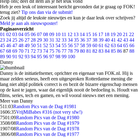
Help ons; deel dit item als je het leuk vond
Heb je een leuk of interessant bericht gevonden dat je graag op FOK!
terug ziet?
Tip ons dan via de submit!
Zoek jij altijd de leukste nieuwtjes en kun je daar leuk over schrijven?
Meld je aan als nieuwsposter!
Paginaoverzicht
01
02
03
04
05
06
07
08
09
10
11
12
13
14
15
16
17
18
19
20
21
22
23
24
25
26
27
28
29
30
31
32
33
34
35
36
37
38
39
40
41
42
43
44
45
46
47
48
49
50
51
52
53
54
55
56
57
58
59
60
61
62
63
64
65
66
67
68
69
70
71
72
73
74
75
76
77
78
79
80
81
82
83
84
85
86
87
88
89
90
91
92
93
94
95
96
97
98
99
100
Danny
Danny is de initiatiefnemer, oprichter en eigenaar van FOK.nl. Hij is
maar zelden serieus, heeft een uitgesproken Rotterdamse mening die
lang niet altijd politiek correct is en bezit de bizarre eigenschap mensen
op de kast te jagen, waar dat eigenlijk nooit de bedoeling is. Houdt van
films, series, tech en gamen, en wil vooral nieuws met een mening.
Meer van Danny
5
11:03
Random Pics van de Dag #1981
16
06:35
VrijMiBabes #316 (not very sfw!)
75
01:09
Random Pics van de Dag #1980
35
08/08
Random Pics van de Dag #1979
19
07/08
Random Pics van de Dag #1978
38
06/08
Random Pics van de Dag #1977