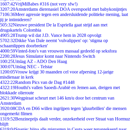
16
07:42
VrijMiBabes #316 (not very sfw!)
32
07:20
Amsterdams dierenasiel DOA overspoeld met babykonijntjes
71
06:36
Meer agressie tegen een andersluidende politieke mening, laat
jij je intimideren?
5
05:32
Nieuwe president De la Espriella gaat strijd aan met
drugskartels Colombia
49
05:28
Trump wil dat J.D. Vance hem in 2028 opvolgt
57
02:32
Dikke Van Dale neemt 'vulvalippen' op: 'stigma op
schaamlippen doorbreken'
40
00:59
Vinted-foto's van vrouwen massaal gedeeld op seksfora
22
00:28
Jesus Simulator komt naar Nintendo Switch
1
00:25
Uitslag AZ - ADO Den Haag
3
00:07
Uitslag NEC - Telstar
12
00:05
Vrouw krijgt 30 maanden cel voor afpersing 12-jarige
misdienaar in kerk
43
22:22
Random Pics van de Dag #1448
43
22:19
Houthi's vallen Saoedi-Arabië en Jemen aan, dreigen met
blokkade olieroute
26
21:30
Wegpiraat scheurt met 146 km/u door het centrum van
Amsterdam
39
20:08
CDA en D66 willen ingrijpen tegen 'gluurbrillen' die mensen
ongemerkt filmen
13
19:52
Benzineprijs daalt verder, onzekerheid over Straat van Hormuz
blijft
63
19:04
Spanje: bijna alle migranten in Ceuta weer teruggekeerd naar