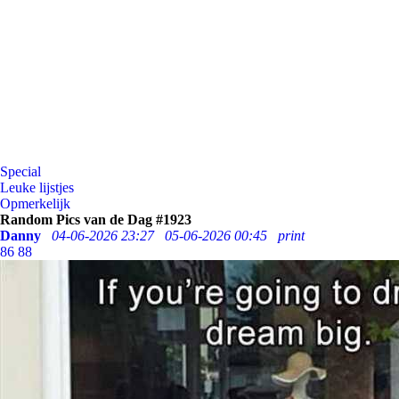
Special
Leuke lijstjes
Opmerkelijk
Random Pics van de Dag #1923
Danny
04-06-2026 23:27
05-06-2026 00:45
print
86
88