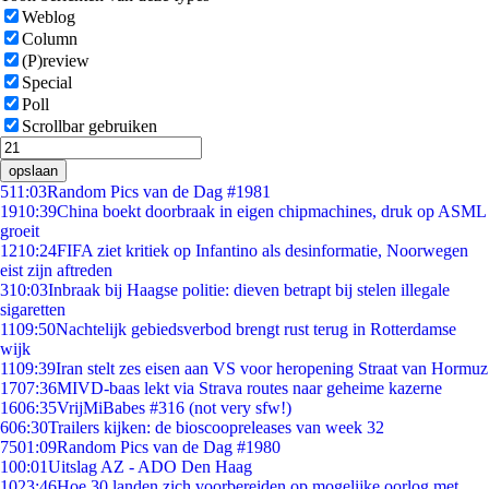
Weblog
Column
(P)review
Special
Poll
Scrollbar gebruiken
opslaan
5
11:03
Random Pics van de Dag #1981
19
10:39
China boekt doorbraak in eigen chipmachines, druk op ASML
groeit
12
10:24
FIFA ziet kritiek op Infantino als desinformatie, Noorwegen
eist zijn aftreden
3
10:03
Inbraak bij Haagse politie: dieven betrapt bij stelen illegale
sigaretten
11
09:50
Nachtelijk gebiedsverbod brengt rust terug in Rotterdamse
wijk
11
09:39
Iran stelt zes eisen aan VS voor heropening Straat van Hormuz
17
07:36
MIVD-baas lekt via Strava routes naar geheime kazerne
16
06:35
VrijMiBabes #316 (not very sfw!)
6
06:30
Trailers kijken: de bioscoopreleases van week 32
75
01:09
Random Pics van de Dag #1980
1
00:01
Uitslag AZ - ADO Den Haag
10
23:46
Hoe 30 landen zich voorbereiden op mogelijke oorlog met