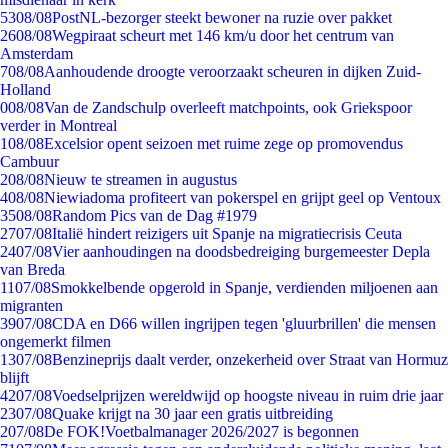
53
08/08
PostNL-bezorger steekt bewoner na ruzie over pakket
26
08/08
Wegpiraat scheurt met 146 km/u door het centrum van
Amsterdam
7
08/08
Aanhoudende droogte veroorzaakt scheuren in dijken Zuid-
Holland
0
08/08
Van de Zandschulp overleeft matchpoints, ook Griekspoor
verder in Montreal
1
08/08
Excelsior opent seizoen met ruime zege op promovendus
Cambuur
2
08/08
Nieuw te streamen in augustus
4
08/08
Niewiadoma profiteert van pokerspel en grijpt geel op Ventoux
35
08/08
Random Pics van de Dag #1979
27
07/08
Italië hindert reizigers uit Spanje na migratiecrisis Ceuta
24
07/08
Vier aanhoudingen na doodsbedreiging burgemeester Depla
van Breda
11
07/08
Smokkelbende opgerold in Spanje, verdienden miljoenen aan
migranten
39
07/08
CDA en D66 willen ingrijpen tegen 'gluurbrillen' die mensen
ongemerkt filmen
13
07/08
Benzineprijs daalt verder, onzekerheid over Straat van Hormuz
blijft
42
07/08
Voedselprijzen wereldwijd op hoogste niveau in ruim drie jaar
23
07/08
Quake krijgt na 30 jaar een gratis uitbreiding
2
07/08
De FOK!Voetbalmanager 2026/2027 is begonnen