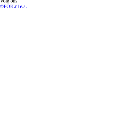
Volg ons
©FOK.nl e.a.