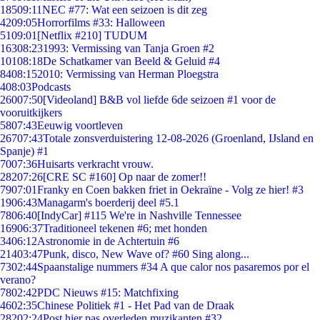
185
09:11
NEC #77: Wat een seizoen is dit zeg
42
09:05
Horrorfilms #33: Halloween
51
09:01
[Netflix #210] TUDUM
163
08:23
1993: Vermissing van Tanja Groen #2
101
08:18
De Schatkamer van Beeld & Geluid #4
84
08:15
2010: Vermissing van Herman Ploegstra
4
08:03
Podcasts
260
07:50
[Videoland] B&B vol liefde 6de seizoen #1 voor de
vooruitkijkers
58
07:43
Eeuwig voortleven
267
07:43
Totale zonsverduistering 12-08-2026 (Groenland, IJsland en
Spanje) #1
70
07:36
Huisarts verkracht vrouw.
282
07:26
[CRE SC #160] Op naar de zomer!!
79
07:01
Franky en Coen bakken friet in Oekraïne - Volg ze hier! #3
19
06:43
Managarm's boerderij deel #5.1
78
06:40
[IndyCar] #115 We're in Nashville Tennessee
169
06:37
Traditioneel tekenen #6; met honden
34
06:12
Astronomie in de Achtertuin #6
214
03:47
Punk, disco, New Wave of? #60 Sing along...
73
02:44
Spaanstalige nummers #34 A que calor nos pasaremos por el
verano?
78
02:42
PDC Nieuws #15: Matchfixing
46
02:35
Chinese Politiek #1 - Het Pad van de Draak
282
02:24
Post hier pas overleden muzikanten #32