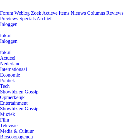
Forum
Weblog
Zoek
Actieve Items
Nieuws
Columns
Reviews
Previews
Specials
Archief
Inloggen
fok.nl
Inloggen
fok.nl
Actueel
Nederland
Internationaal
Economie
Politiek
Tech
Showbiz en Gossip
Opmerkelijk
Entertainment
Showbiz en Gossip
Muziek
Film
Televisie
Media & Cultuur
Bioscoopagenda