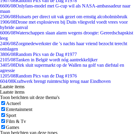
19
07/08
Random Pics van de Dag #1978
66
06/08
Onlyfans-model met G-cup wil als NASA-ambassadeur naar
maan
25
06/08
Huisarts per direct uit vak gezet om ernstig alcoholmisbruik
19
06/08
Drone met explosieven bij Duits vliegveld voedt vrees voor
hybride aanval
60
06/08
Waterschappen slaan alarm wegens droogte: Gereedschapskist
leeg
24
06/08
Zorgmedewerkster die 's nachts haar vriend bezocht terecht
ontslagen
38
06/08
Random Pics van de Dag #1977
21
05/08
Tanken in België wordt nóg aantrekkelijker
34
05/08
Dirk sluit supermarkt op de Wallen na golf van diefstal en
agressie
12
05/08
Random Pics van de Dag #1976
6
04/08
Kraftwerk brengt ruimteschip terug naar Eindhoven
Laatste items
Laatste items
Toon berichten uit deze thema's
Actueel
Entertainment
Sport
Film & Tv
Games
Toon berichten van deze types