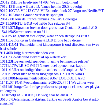
203
12:15
[Live Eredivisie #1786] We zijn begonnen!
79
12:13
Trump wil dat J.D. Vance hem in 2028 opvolgt
92
12:10
GTA VI #12 GTA VI Extended look 27 Augustus Netflix/YT
29
12:10
Ariana Grande verlaat de spotlight.
206
12:00
Tour de France femmes 2026 #5 Lollergps
204
11:59
[RTL] B&B vol liefde 6de seizoen #4
185
11:57
Migranten breken door grens naar Ceuta in Spanje,l #10
154
11:54
Sterren toen en nu #11
163
11:53
Algemeen steektopic, waar er een steekje los zit #3
281
11:52
Oorlog in Oekraïne #1318 Drone baby drone
55
11:41
OM-Teamleider met kinderporno is oud-directeur van twee
basisscholen
9
11:40
Ik krijg hier zweethanden van.
251
11:35
Nederland stevent af op watertekort
10
11:23
Hoeveel geld spendeer jij aan je beginnende relatie?
177
11:17
[WLR SC #417] Nieuw deel openen was kaputt
101
11:13
Het oneindige 'doet-ie anders nooit'-topic # 1819
129
11:12
Post hier zo vaak mogelijk om 11:11 #39 Vanz11
140
11:08
Meisjesnamenlepeltopic #367 LOOOOL LAPO
114
11:07
[FOK!Voetbalmanager 2026/2027] #1 We zijn er weer
146
11:01
Jonge Cambridge professor stapt op na claims over plagiaat
en leugens
114
10:58
[DAGBOEK] De weg naar balans #12
36
10:57
Defensiepact Pakistan, Turkije en Saudi-Arabië bevat art.5
clausule?