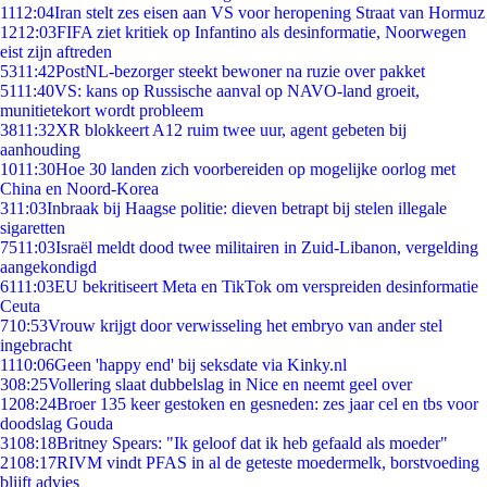
11
12:04
Iran stelt zes eisen aan VS voor heropening Straat van Hormuz
12
12:03
FIFA ziet kritiek op Infantino als desinformatie, Noorwegen
eist zijn aftreden
53
11:42
PostNL-bezorger steekt bewoner na ruzie over pakket
51
11:40
VS: kans op Russische aanval op NAVO-land groeit,
munitietekort wordt probleem
38
11:32
XR blokkeert A12 ruim twee uur, agent gebeten bij
aanhouding
10
11:30
Hoe 30 landen zich voorbereiden op mogelijke oorlog met
China en Noord-Korea
3
11:03
Inbraak bij Haagse politie: dieven betrapt bij stelen illegale
sigaretten
75
11:03
Israël meldt dood twee militairen in Zuid-Libanon, vergelding
aangekondigd
61
11:03
EU bekritiseert Meta en TikTok om verspreiden desinformatie
Ceuta
7
10:53
Vrouw krijgt door verwisseling het embryo van ander stel
ingebracht
11
10:06
Geen 'happy end' bij seksdate via Kinky.nl
3
08:25
Vollering slaat dubbelslag in Nice en neemt geel over
12
08:24
Broer 135 keer gestoken en gesneden: zes jaar cel en tbs voor
doodslag Gouda
31
08:18
Britney Spears: "Ik geloof dat ik heb gefaald als moeder"
21
08:17
RIVM vindt PFAS in al de geteste moedermelk, borstvoeding
blijft advies