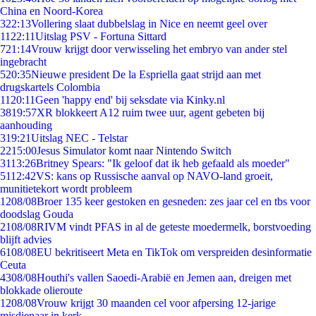
China en Noord-Korea
3
22:13
Vollering slaat dubbelslag in Nice en neemt geel over
11
22:11
Uitslag PSV - Fortuna Sittard
7
21:14
Vrouw krijgt door verwisseling het embryo van ander stel
ingebracht
5
20:35
Nieuwe president De la Espriella gaat strijd aan met
drugskartels Colombia
11
20:11
Geen 'happy end' bij seksdate via Kinky.nl
38
19:57
XR blokkeert A12 ruim twee uur, agent gebeten bij
aanhouding
3
19:21
Uitslag NEC - Telstar
22
15:00
Jesus Simulator komt naar Nintendo Switch
31
13:26
Britney Spears: "Ik geloof dat ik heb gefaald als moeder"
51
12:42
VS: kans op Russische aanval op NAVO-land groeit,
munitietekort wordt probleem
12
08/08
Broer 135 keer gestoken en gesneden: zes jaar cel en tbs voor
doodslag Gouda
21
08/08
RIVM vindt PFAS in al de geteste moedermelk, borstvoeding
blijft advies
61
08/08
EU bekritiseert Meta en TikTok om verspreiden desinformatie
Ceuta
43
08/08
Houthi's vallen Saoedi-Arabië en Jemen aan, dreigen met
blokkade olieroute
12
08/08
Vrouw krijgt 30 maanden cel voor afpersing 12-jarige
misdienaar in kerk