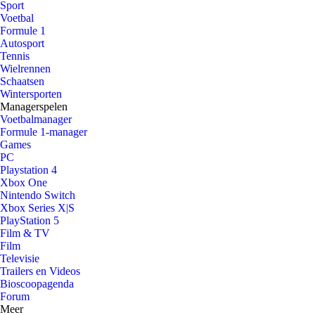
Sport
Voetbal
Formule 1
Autosport
Tennis
Wielrennen
Schaatsen
Wintersporten
Managerspelen
Voetbalmanager
Formule 1-manager
Games
PC
Playstation 4
Xbox One
Nintendo Switch
Xbox Series X|S
PlayStation 5
Film & TV
Film
Televisie
Trailers en Videos
Bioscoopagenda
Forum
Meer