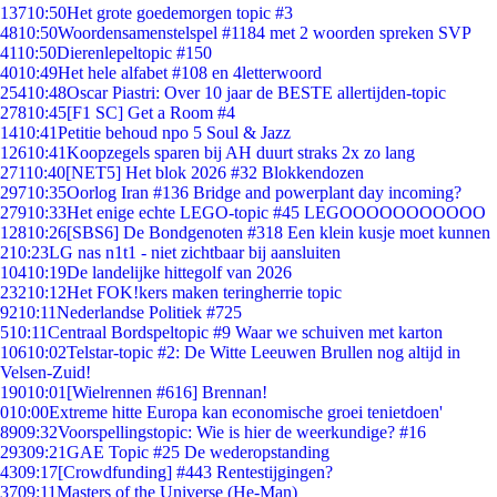
137
10:50
Het grote goedemorgen topic #3
48
10:50
Woordensamenstelspel #1184 met 2 woorden spreken SVP
41
10:50
Dierenlepeltopic #150
40
10:49
Het hele alfabet #108 en 4letterwoord
254
10:48
Oscar Piastri: Over 10 jaar de BESTE allertijden-topic
278
10:45
[F1 SC] Get a Room #4
14
10:41
Petitie behoud npo 5 Soul & Jazz
126
10:41
Koopzegels sparen bij AH duurt straks 2x zo lang
271
10:40
[NET5] Het blok 2026 #32 Blokkendozen
297
10:35
Oorlog Iran #136 Bridge and powerplant day incoming?
279
10:33
Het enige echte LEGO-topic #45 LEGOOOOOOOOOOO
128
10:26
[SBS6] De Bondgenoten #318 Een klein kusje moet kunnen
2
10:23
LG nas n1t1 - niet zichtbaar bij aansluiten
104
10:19
De landelijke hittegolf van 2026
232
10:12
Het FOK!kers maken teringherrie topic
92
10:11
Nederlandse Politiek #725
5
10:11
Centraal Bordspeltopic #9 Waar we schuiven met karton
106
10:02
Telstar-topic #2: De Witte Leeuwen Brullen nog altijd in
Velsen-Zuid!
190
10:01
[Wielrennen #616] Brennan!
0
10:00
Extreme hitte Europa kan economische groei tenietdoen'
89
09:32
Voorspellingstopic: Wie is hier de weerkundige? #16
293
09:21
GAE Topic #25 De wederopstanding
43
09:17
[Crowdfunding] #443 Rentestijgingen?
37
09:11
Masters of the Universe (He-Man)