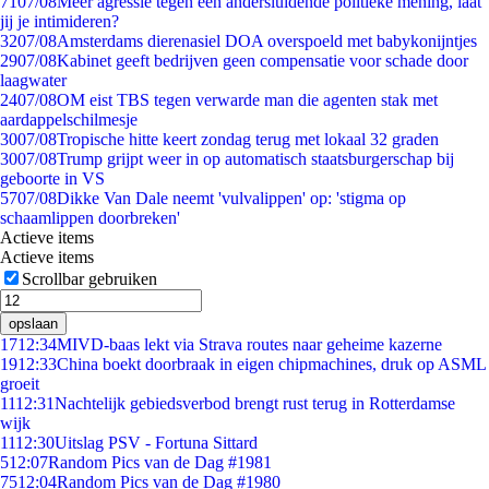
71
07/08
Meer agressie tegen een andersluidende politieke mening, laat
jij je intimideren?
32
07/08
Amsterdams dierenasiel DOA overspoeld met babykonijntjes
29
07/08
Kabinet geeft bedrijven geen compensatie voor schade door
laagwater
24
07/08
OM eist TBS tegen verwarde man die agenten stak met
aardappelschilmesje
30
07/08
Tropische hitte keert zondag terug met lokaal 32 graden
30
07/08
Trump grijpt weer in op automatisch staatsburgerschap bij
geboorte in VS
57
07/08
Dikke Van Dale neemt 'vulvalippen' op: 'stigma op
schaamlippen doorbreken'
Actieve items
Actieve items
Scrollbar gebruiken
opslaan
17
12:34
MIVD-baas lekt via Strava routes naar geheime kazerne
19
12:33
China boekt doorbraak in eigen chipmachines, druk op ASML
groeit
11
12:31
Nachtelijk gebiedsverbod brengt rust terug in Rotterdamse
wijk
11
12:30
Uitslag PSV - Fortuna Sittard
5
12:07
Random Pics van de Dag #1981
75
12:04
Random Pics van de Dag #1980