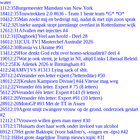
water
11
12:35
Burgemeester Mamdani van New York
184
12:35
Touwtrekken 2.0 #636 - Team 1 beste team *G* *O*
104
12:35
Man zoekt mij en bedreigt mij, nadat ik met zijn zoon sprak
74
12:32
Unieke aanpak stopt jarenlange overlast in Rotterdamse wijk
126
12:31
Afvallen met injecties #4
11
12:31
[Dagboek] Veel aan hoofd - Deel 28
160
12:31
[CUL TV] Masterchef Australië 2026
266
12:30
Russia vs Ukraine #91
134
12:29
Hoe denkt God echt over homo-seksualiteit? deel 4
190
12:27
Wat je ook stemt, je krijgt in NL altijd Links Liberaal Beleid.
9
12:25
EK Atletiek 2026 te Birmingham #1
4
12:24
[AMV] VS #1313 Lying sack of shit.
207
12:24
Verander een letter expert (7lettereditie) #50
180
12:22
[Keuken Kampioen Divisie] #44 Vitesse mag weg
21
12:22
Verander één letter. Expert # 75 (8 letters)
56
12:20
Verander één letter: Expert #143 (9 letters)
149
12:20
Verander één letter: Expert #91 (10 letters)
289
12:20
MotoGP #93 Met de TT in Assen
265
12:19
Agent smijt zwangere vrouw op de grond, onderzoek gestart
#2
121
12:17
Vrouwen willen geen man meer #30
137
12:17
Huisarts doet haar werk onder invloed van alcohol
69
12:17
Het grote Baktopic (voor bakfoto's, -vragen en -tips) #42
71
12:16
Het grote dagelijkse Trump nieuws topic #31