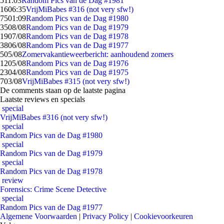
5
11:03
Random Pics van de Dag #1981
16
06:35
VrijMiBabes #316 (not very sfw!)
75
01:09
Random Pics van de Dag #1980
35
08/08
Random Pics van de Dag #1979
19
07/08
Random Pics van de Dag #1978
38
06/08
Random Pics van de Dag #1977
5
05/08
Zomervakantieweerbericht: aanhoudend zomers
12
05/08
Random Pics van de Dag #1976
23
04/08
Random Pics van de Dag #1975
7
03/08
VrijMiBabes #315 (not very sfw!)
De comments staan op de laatste pagina
Laatste reviews en specials
special
VrijMiBabes #316 (not very sfw!)
special
Random Pics van de Dag #1980
special
Random Pics van de Dag #1979
special
Random Pics van de Dag #1978
review
Forensics: Crime Scene Detective
special
Random Pics van de Dag #1977
Algemene Voorwaarden
|
Privacy Policy
|
Cookievoorkeuren